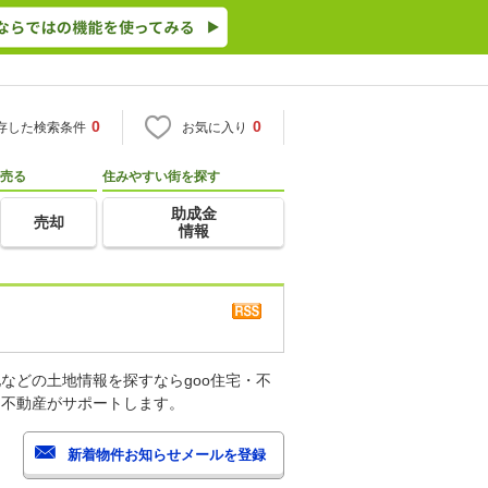
0
0
存した検索条件
お気に入り
売る
住みやすい街を探す
助成金
売却
情報
などの土地情報を探すならgoo住宅・不
・不動産がサポートします。