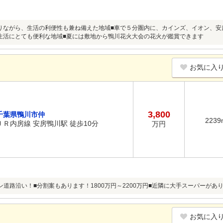
りながら、生活の利便性も兼ね備えた地域■車で５分圏内に、カインズ、イオン、安
生活にとても便利な地域■夏には敷地から鴨川花火大会の花火が鑑賞できます
お気に入
3,800
千葉県鴨川市仲
2239
ＪＲ内房線 安房鴨川駅 徒歩10分
万円
ン道路沿い！■分割案もあります！1800万円～2200万円■近隣に大手スーパーがあ
お気に入