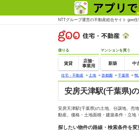
NTTグループ運営の不動産総合サイト goo
借りる
マンションを買う
店舗･
賃貸
新築
中
事業用
住宅・不動産
>
土地
>
首都圏
>
千葉県
>
鴨
安房天津駅(千葉県)
安房天津駅(千葉県)の土地、分譲地、売
動産。価格・土地面積・建築条件・立地・
探したい物件の路線・検索条件を変