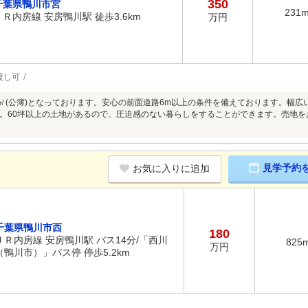
350
千葉県鴨川市宮
231
ＪＲ内房線 安房鴨川駅 徒歩3.6km
万円
渡し可
1㎡(公簿)となっております。安心の前面道路6m以上の条件を備えております。幅広
。60坪以上の土地があるので、圧迫感のない暮らしをすることができます。売地
見学予約
お気に入りに追加
千葉県鴨川市西
180
ＪＲ内房線 安房鴨川駅 バス14分/「西川
825
万円
（鴨川市）」バス停 停歩5.2km