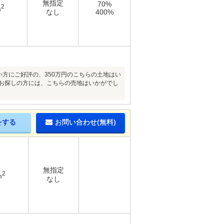
無指定
70%
2
m
なし
400%
い方にご好評の、350万円のこちらの土地はい
をお探しの方には、こちらの売地はいかがでし
をする
お問い合わせ(無料)
無指定
2
m
なし