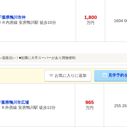
1,800
千葉県鴨川市仲
1604.
ＪＲ内房線 安房鴨川駅 徒歩10分
万円
ン道路沿い！■近隣に大手スーパーがあり買物便利
見学予約
お気に入りに追加
965
千葉県鴨川市広場
255.2
ＪＲ外房線 安房鴨川駅 徒歩12分
万円