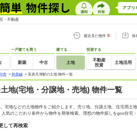
住宅・不動産
0
最近見た物件
保
一戸建てを買う
建てる
投資する
不動産
古
新築
中古
土地
土地活用
投資
川市
>
外房線
>
安房天津駅の土地 物件一覧
の土地(宅地・分譲地・売地) 物件一覧
地、宅地などの土地物件をご紹介します。売り地、分譲土地、住宅用土地
人気のこだわり条件から物件を簡単検索。理想の物件探しをgoo住宅
更して再検索