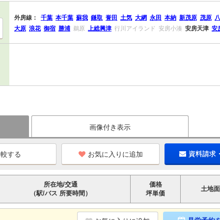
外房線：
千葉
本千葉
蘇我
鎌取
誉田
土気
大網
永田
本納
新茂原
茂原
大原
浪花
御宿
勝浦
鵜原
上総興津
行川アイランド
安房小湊
安房天津
安
画像付き表示
お気に入りに追加
資料請求
所在地/交通
価格
土地面
（駅/バス 所要時間）
坪単価