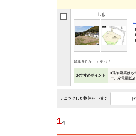
土地
建築条件なし
更地
■建物建築はも
おすすめポイント
ー、家電量販店
チェックした物件を一括で
1
件