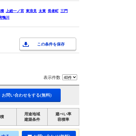
八積
上総一ノ宮
東浪見
太東
長者町
三門
房鴨川
この条件を保存
表示件数
・お問い合わせをする(無料)
用途地域
建ぺい率
積
建築条件
容積率