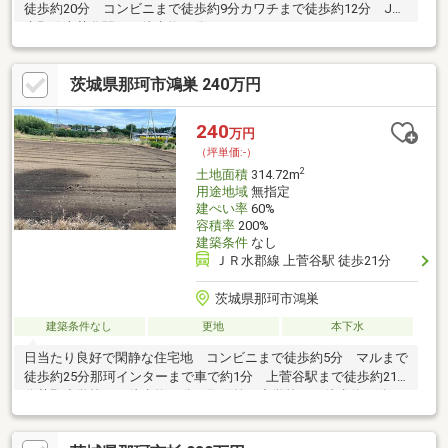
徒歩約20分 コンビニまで徒歩約9分カワチまで徒歩約12分 JR
水郡線上菅谷駅まで徒歩約24分
茨城県那珂市鴻巣 240万円
240
万円
（坪単価:-）
2
土地面積
314.72m
用途地域
無指定
建ぺい率
60%
容積率
200%
建築条件
なし
ＪＲ水郡線 上菅谷駅 徒歩21分
茨城県那珂市鴻巣
建築条件なし
更地
本下水
日当たり良好で閑静な住宅地 コンビニまで徒歩約5分 マルまで
徒歩約25分那珂インターまで車で約1分 上菅谷駅まで徒歩約21
分芳野小学校まで徒歩約28分 那珂第三中学校まで徒歩約26分