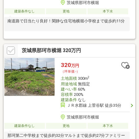
茨城県那珂市横堀
建築条件なし
更地
本下水
南道路で日当たり良好！閑静な住宅地横堀小学校まで徒歩約11分
茨城県那珂市横堀 320万円
320
万円
（坪単価:-）
2
土地面積
300m
用途地域
無指定
建ぺい率
60%
容積率
200%
建築条件
なし
ＪＲ水郡線 上菅谷駅 徒歩35分
茨城県那珂市横堀
建築条件なし
更地
本下水
那珂第二中学校まで徒歩約32分マルトまで徒歩約27分ファミリー