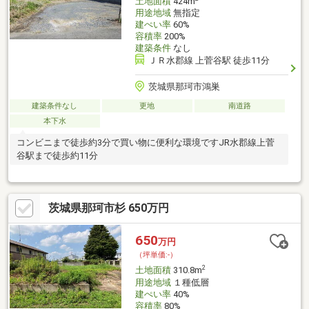
土地面積
424m
用途地域
無指定
建ぺい率
60%
容積率
200%
建築条件
なし
ＪＲ水郡線 上菅谷駅 徒歩11分
茨城県那珂市鴻巣
建築条件なし
更地
南道路
本下水
コンビニまで徒歩約3分で買い物に便利な環境ですJR水郡線上菅
谷駅まで徒歩約11分
茨城県那珂市杉 650万円
650
万円
（坪単価:-）
2
土地面積
310.8m
用途地域
１種低層
建ぺい率
40%
容積率
80%