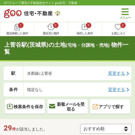
NTTグループ運営の不動産総合サイト goo住宅・不動産
1
0
0
0
最近検索した条件
最近見た物件
保存した条件
お気に入り
上菅谷駅(茨城県)の土地
物件一
(宅地・分譲地・売地)
覧
駅
変更する
水郡線/上菅谷
条件
変更する
指定なし
新着メールを受
検索条件を保存
アプリで探す
取る
29
件
が該当しました。