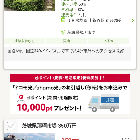
建ぺい率
60%
容積率
200%
建築条件
なし
ＪＲ水郡線 上菅谷駅 徒歩28分
茨城県那珂市堤
建築条件なし
更地
本下水
国道6号、国道349バイパスまで車で約4分市外へのアクセス良好
茨城県那珂市堤 350万円