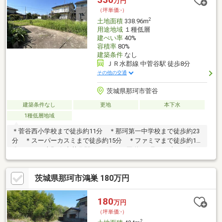
万円
（坪単価:-）
2
土地面積
338.96m
用途地域
１種低層
建ぺい率
40%
容積率
80%
建築条件
なし
ＪＲ水郡線 中菅谷駅 徒歩8分
その他の交通
茨城県那珂市菅谷
建築条件なし
更地
本下水
1種低層地域
＊菅谷西小学校まで徒歩約11分 ＊那珂第一中学校まで徒歩約23
分 ＊スーパーカスミまで徒歩約15分 ＊ファミマまで徒歩約10
分 ＊ＪＲ水郡線 中菅谷駅まで8分 ＊国道349号まで車で3分
茨城県那珂市鴻巣 180万円
180
万円
（坪単価:-）
2