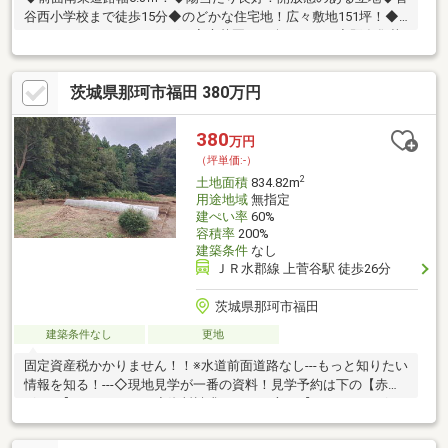
谷西小学校まで徒歩15分◆のどかな住宅地！広々敷地151坪！◆
ドックラン・ガーデニング・家庭菜園など楽しめます◆既存集落
要件：福田・菅谷・鴻巣・後台・飯田に出身又は、10年以上お住
まいの方◆詳しくはお問い合わせください（火曜・水曜日定休）
茨城県那珂市福田 380万円
380
万円
（坪単価:-）
2
土地面積
834.82m
用途地域
無指定
建ぺい率
60%
容積率
200%
建築条件
なし
ＪＲ水郡線 上菅谷駅 徒歩26分
茨城県那珂市福田
建築条件なし
更地
固定資産税かかりません！！※水道前面道路なし---もっと知りたい
情報を知る！---◇現地見学が一番の資料！見学予約は下の【赤い
ボタン】をクリック！◇資料請求をしたい方は【オレンジのボタ
ン】をクリック！