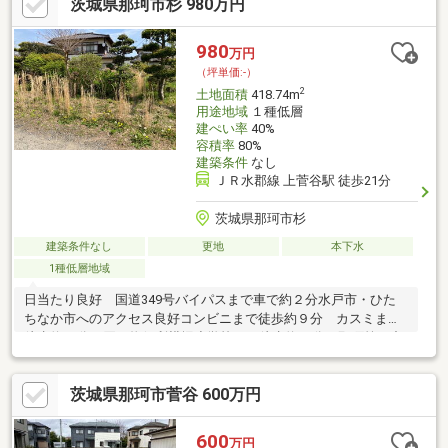
茨城県那珂市杉 980万円
980
万円
（坪単価:-）
2
土地面積
418.74m
用途地域
１種低層
建ぺい率
40%
容積率
80%
建築条件
なし
ＪＲ水郡線 上菅谷駅 徒歩21分
茨城県那珂市杉
建築条件なし
更地
本下水
1種低層地域
日当たり良好 国道349号バイパスまで車で約２分水戸市・ひた
ちなか市へのアクセス良好コンビニまで徒歩約９分 カスミまで
徒歩約12分で買い物便利横堀小学校まで徒歩約28分 那珂第二中
学校まで徒歩約49分
茨城県那珂市菅谷 600万円
600
万円