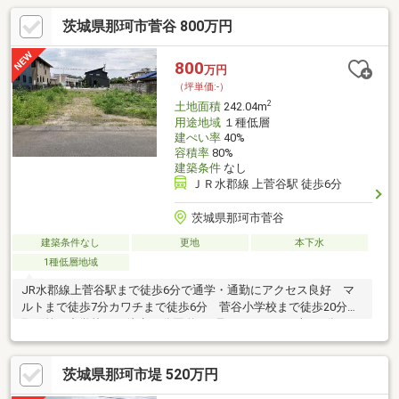
茨城県那珂市菅谷 800万円
800
万円
（坪単価:-）
2
土地面積
242.04m
用途地域
１種低層
建ぺい率
40%
容積率
80%
建築条件
なし
ＪＲ水郡線 上菅谷駅 徒歩6分
茨城県那珂市菅谷
建築条件なし
更地
本下水
1種低層地域
JR水郡線上菅谷駅まで徒歩6分で通学・通勤にアクセス良好 マ
ルトまで徒歩7分カワチまで徒歩6分 菅谷小学校まで徒歩20分
那珂第四中学校まで徒歩21分国道349号バイパスまで車で2分
茨城県那珂市堤 520万円