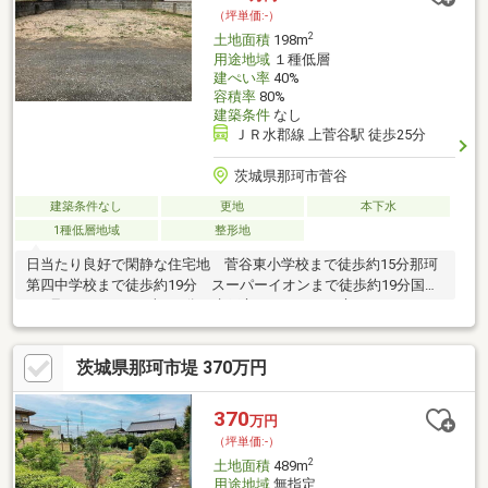
（坪単価:-）
2
土地面積
198m
用途地域
１種低層
建ぺい率
40%
容積率
80%
建築条件
なし
ＪＲ水郡線 上菅谷駅 徒歩25分
茨城県那珂市菅谷
建築条件なし
更地
本下水
1種低層地域
整形地
日当たり良好で閑静な住宅地 菅谷東小学校まで徒歩約15分那珂
第四中学校まで徒歩約19分 スーパーイオンまで徒歩約19分国道
349号バイパスまで車で3分で水戸市・ひたちなか市へのアクセス
良好JR水郡線上菅谷まで徒歩約25分
茨城県那珂市堤 370万円
370
万円
（坪単価:-）
2
土地面積
489m
用途地域
無指定