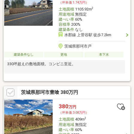
（坪単価:1.74万円）
2
土地面積
1105.92m
用途地域
無指定
建ぺい率
60%
容積率
200%
建築条件
なし
水郡線 上菅谷駅 徒歩7.2km
茨城県那珂市戸
建築条件なし
更地
本下水
330坪超えの敷地面積。コンビニ至近。
茨城県那珂市豊喰 380万円
380
万円
（坪単価:3.08万円）
2
土地面積
409m
用途地域
無指定
建ぺい率
60%