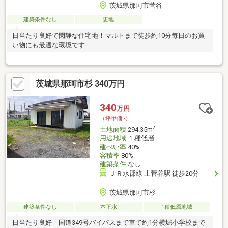
茨城県那珂市菅谷
建築条件なし
更地
日当たり良好で閑静な住宅地！マルトまで徒歩約10分毎日のお買
い物にも最適な環境です
茨城県那珂市杉 340万円
340
万円
（坪単価:-）
2
土地面積
294.35m
用途地域
１種低層
建ぺい率
40%
容積率
80%
建築条件
なし
ＪＲ水郡線 上菅谷駅 徒歩20分
茨城県那珂市杉
建築条件なし
本下水
1種低層地域
日当たり良好 国道349号バイパスまで車で約1分横堀小学校まで