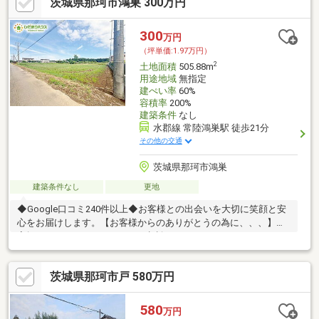
茨城県那珂市鴻巣 300万円
300
万円
（坪単価:1.97万円）
2
土地面積
505.88m
用途地域
無指定
建ぺい率
60%
容積率
200%
建築条件
なし
水郡線 常陸鴻巣駅 徒歩21分
その他の交通
茨城県那珂市鴻巣
建築条件なし
更地
◆Google口コミ240件以上◆お客様との出会いを大切に笑顔と安
心をお届けします。【お客様からのありがとうの為に、、、】お
家探しは、ひだまりハウスにご相談ください！
茨城県那珂市戸 580万円
580
万円