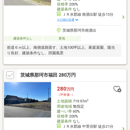
容積率
200%
建築条件
なし
ＪＲ水郡線 南酒出駅 徒歩13分
その他の交通
茨城県那珂市南酒出
建築条件なし
更地
前道６ｍ以上、南側道路面す、土地100坪以上、家庭菜園、陽当
り良好、建築条件なし、田園風景
茨城県那珂市福田 280万円
280
万円
（坪単価:-）
2
土地面積
719.97m
用途地域
無指定
建ぺい率
60%
容積率
200%
建築条件
なし
ＪＲ水郡線 中菅谷駅 徒歩21分