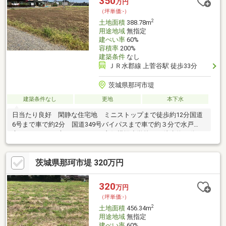
350
万円
（坪単価:-）
2
土地面積
388.78m
用途地域
無指定
建ぺい率
60%
容積率
200%
建築条件
なし
ＪＲ水郡線 上菅谷駅 徒歩33分
茨城県那珂市堤
建築条件なし
更地
本下水
日当たり良好 閑静な住宅地 ミニストップまで徒歩約12分国道
6号まで車で約2分 国道349号バイパスまで車で約３分で水戸
市、ひたちなか市へのアクセス良好横堀小学校まで徒歩約16分
那珂第二中学校まで徒歩約36分
茨城県那珂市堤 320万円
320
万円
（坪単価:-）
2
土地面積
456.34m
用途地域
無指定
建ぺい率
60%