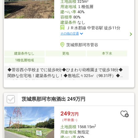
2
土地面積
325m
用途地域
１種低層
建ぺい率
40%
容積率
80%
建築条件
なし
ＪＲ水郡線 中菅谷駅 徒歩11分
その他の交通
茨城県那珂市菅谷
建築条件なし
更地
本下水
1種低層地域
◆菅谷西小学校までに徒歩8分◆ひまわり幼稚園まで徒歩18分◆
閑静な住宅地！建築条件なし！◆敷地広々325㎡（98.31坪）◆Ｊ
Ｒ水郡線「中菅谷」駅まで徒歩11分◆お好きなハウスメーカー
で、お好きな時期に建築できます◆資料請求は那珂市の不動産会
社（株）住宅市場（火曜・水曜日定休）
茨城県那珂市南酒出 249万円
249
万円
（坪単価:-）
2
土地面積
1568.15m
用途地域
無指定
建ぺい率
60%