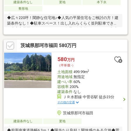
建築条件なし
更地
本下水
整形地
◆広々220坪！閑静な住宅地♪◆人気の平屋住宅をご検討の方！建
築条件なし！◆駐車スペース！出し入れらくらく並列駐車できま
す◆家庭菜園やガーデニングなど余暇を有意義にすごしたい方◆
新婚さんや子育世代の方におすすめ♪◆那珂インターまで約１．
６キロ！通勤・お出かけに便利◆ご希望の方には無料で建築プラ
茨城県那珂市福田 580万円
ンご提案いたします！お気軽にお問い合わせください！◆市街化
調整区域のため既存集落要件が必要◆土地はご自由にご見学くだ
さい！◆ご不明な点は、お電話または、店舗にて伺います◆那珂
580
万円
市の株式会社住宅市場(^▽^)/
（坪単価:-）
2
土地面積
499.99m
用途地域
無指定
建ぺい率
60%
容積率
200%
建築条件
なし
ＪＲ水郡線 中菅谷駅 徒歩23分
その他の交通
茨城県那珂市福田
建築条件なし
更地
◆前面南東道路幅6.3ｍ！◆陽当たり良好！開放感のある立地◆菅