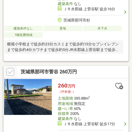
建築条件
なし
ＪＲ水郡線 上菅谷駅 徒歩16分
茨城県那珂市杉
建築条件なし
更地
本下水
1種低層地域
横堀小学校まで徒歩約23分カスミまで徒歩約13分セブンイレブン
まで徒歩約4分カワチまで徒歩約5分JR水郡線上菅谷駅まで徒歩約
16分急なお買い物にも困らず、安心できる環境です
茨城県那珂市菅谷 260万円
260
万円
（坪単価:-）
2
土地面積
385.88m
用途地域
無指定
建ぺい率
60%
容積率
200%
建築条件
なし
ＪＲ水郡線 上菅谷駅 徒歩17分