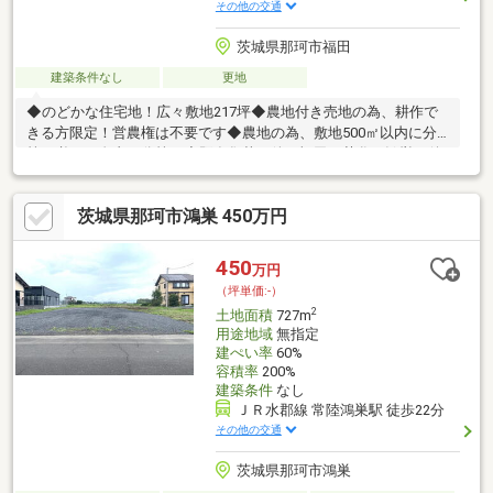
その他の交通
茨城県那珂市福田
建築条件なし
更地
◆のどかな住宅地！広々敷地217坪◆農地付き売地の為、耕作で
きる方限定！営農権は不要です◆農地の為、敷地500㎡以内に分
筆が必要！自由に分筆可◆既存集落要件：福田・菅谷・鴻巣・後
台・飯田の出身又は、10年以上お住まいの方◆菅谷西小学校まで
徒歩15分◆ファミリーマート飯田店まで徒歩11分◆詳しくはお問
茨城県那珂市鴻巣 450万円
い合わせください（火曜・水曜日定休）
450
万円
（坪単価:-）
2
土地面積
727m
用途地域
無指定
建ぺい率
60%
容積率
200%
建築条件
なし
ＪＲ水郡線 常陸鴻巣駅 徒歩22分
その他の交通
茨城県那珂市鴻巣