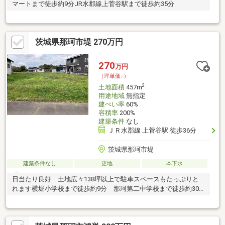
マートまで徒歩約9分JR水郡線上菅谷駅まで徒歩約35分
茨城県那珂市堤 270万円
270
万円
（坪単価:-）
2
土地面積
457m
用途地域
無指定
建ぺい率
60%
容積率
200%
建築条件
なし
ＪＲ水郡線 上菅谷駅 徒歩36分
茨城県那珂市堤
建築条件なし
更地
本下水
日当たり良好 土地広々138坪以上で駐車スペースもたっぷりと
れます横堀小学校まで徒歩約9分 那珂第二中学校まで徒歩約30
分コンビニまで徒歩13分