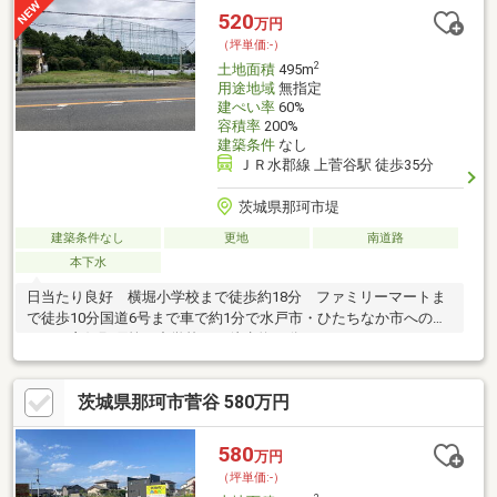
520
万円
（坪単価:-）
2
土地面積
495m
用途地域
無指定
建ぺい率
60%
容積率
200%
建築条件
なし
ＪＲ水郡線 上菅谷駅 徒歩35分
茨城県那珂市堤
建築条件なし
更地
南道路
本下水
日当たり良好 横堀小学校まで徒歩約18分 ファミリーマートま
で徒歩10分国道6号まで車で約1分で水戸市・ひたちなか市へのア
クセス良好那珂第二中学校まで徒歩約39分
茨城県那珂市菅谷 580万円
580
万円
（坪単価:-）