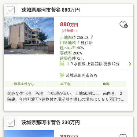
茨城県那珂市菅谷 880万円
880
万円
（坪単価:-）
2
土地面積
258.52m
用途地域
１種住居
建ぺい率
60%
容積率
200%
建築条件
なし
ＪＲ水郡線 上菅谷駅 徒歩12分
茨城県那珂市菅谷
建築条件なし
本下水
角地
閑静な住宅地、角地、市街地が近い、土地50坪以上、南向き、２
階建、年内引渡可※建物付き現況引き渡しの場合は５８０万円で
のご契約になります。
茨城県那珂市菅谷 330万円
330