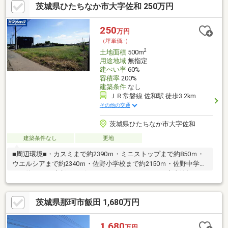
茨城県ひたちなか市大字佐和 250万円
250
万円
（坪単価:-）
2
土地面積
500m
用途地域
無指定
建ぺい率
60%
容積率
200%
建築条件
なし
ＪＲ常磐線 佐和駅 徒歩3.2km
その他の交通
茨城県ひたちなか市大字佐和
建築条件なし
更地
■周辺環境■・カスミまで約2390ｍ・ミニストップまで約850ｍ・
ウエルシアまで約2340ｍ・佐野小学校まで約2150ｍ・佐野中学校
まで約1490ｍ◆新サービス・マイホームカウンター◆土地探しと
同時に、お客様が気になるハウスメーカーや建築業者様を無料で
ご相談いただけます！また当社にて建築担当営業様もご紹介いた
茨城県那珂市飯田 1,680万円
します！お気軽にご相談ください♪
1,680
万円