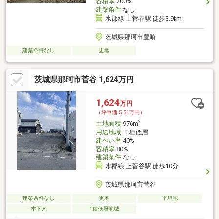
容積率
200%
建築条件
なし
水郡線 上菅谷駅 徒歩3.9km
茨城県那珂市豊喰
建築条件なし
更地
茨城県那珂市菅谷 1,624万円
1,624
万円
（坪単価:5.51万円）
2
土地面積
976m
用途地域
１種低層
建ぺい率
40%
容積率
80%
建築条件
なし
水郡線 上菅谷駅 徒歩10分
茨城県那珂市菅谷
建築条件なし
更地
平坦地
本下水
1種低層地域