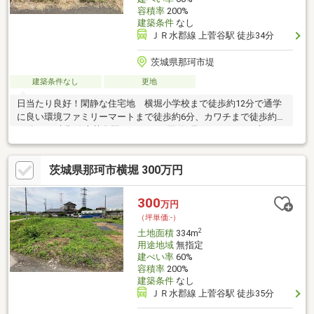
容積率
200%
建築条件
なし
ＪＲ水郡線 上菅谷駅 徒歩34分
茨城県那珂市堤
建築条件なし
更地
日当たり良好！閑静な住宅地 横堀小学校まで徒歩約12分で通学
に良い環境ファミリーマートまで徒歩約6分、カワチまで徒歩約
22分 JR水郡線上菅谷駅まで2720ｍ国道6号まで1400ｍで水戸
市、ひたちなか市までアクセス良好
茨城県那珂市横堀 300万円
300
万円
（坪単価:-）
2
土地面積
334m
用途地域
無指定
建ぺい率
60%
容積率
200%
建築条件
なし
ＪＲ水郡線 上菅谷駅 徒歩35分