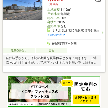
（坪単価:-）
2
土地面積
1115m
用途地域
無指定
建ぺい率
60%
容積率
200%
建築条件
なし
ＪＲ水郡線 常陸鴻巣駅 徒歩3.3km
その他の交通
茨城県那珂市飯田
建築条件なし
更地
誠に勝手ながら、下記の期間を夏季休業とさせて頂きます。ご迷
惑をおかけしますが、ご了承下さいますようお願い申し上げま
す。休業期間：8月12日（水）～8月16日（日）建築は原則不可で
すが那珂市区域指定の指定対象集落地内(飯田地区)のため建築可
能