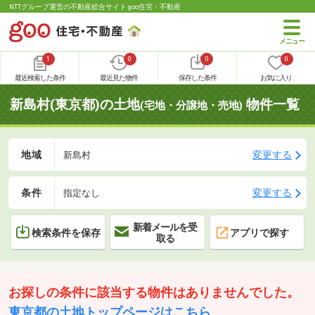
NTTグループ運営の不動産総合サイト goo住宅・不動産
1
0
0
0
最近検索した条件
最近見た物件
保存した条件
お気に入り
新島村(東京都)の土地
物件一覧
(宅地・分譲地・売地)
地域
変更する
新島村
条件
変更する
指定なし
新着メールを受
検索条件を保存
アプリで探す
取る
お探しの条件に該当する物件はありませんでした。
東京都の土地トップページはこちら