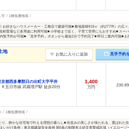
し可
1種低層地域
し！お好きなハウスメーカー・工務店で建築可能■ 敷地面積918㎡（約277坪）の広
・資材置場など多用途に利用可能■ 小学校まで近く、子育て世帯にもおすすめ■ スー
内覧予約が可能■ 「見学予約」ボタンから最短2分で予約完了■ 即日ご案内可能■ 
土地
見学予約
お気に入りに追加
1,400
東京都西多摩郡日の出町大字平井
230.8
ＪＲ五日市線 武蔵増戸駅 徒歩20分
万円
水
1種低層地域
のゆとり、静かな住宅地で叶える理想の暮らし■ 街並みの美しさが保たれる、選ばれた
まいがけ条例：東京都建築安全条例 第6条の制限有土砂災害警戒区域（イエローゾ