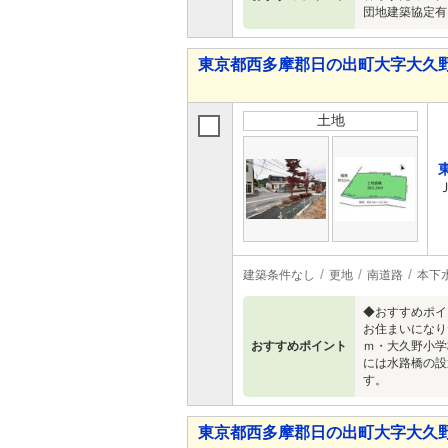
団地建築協定有
東京都西多摩郡日の出町大字大久野
土地
建築条件なし
更地
南道路
本下
◆おすすめポイ
お住まいになり
おすすめポイント
ｍ・大久野小学
には水路橋の設
す。
東京都西多摩郡日の出町大字大久野