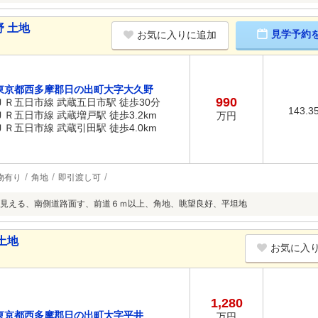
 土地
見学予約
お気に入りに追加
東京都西多摩郡日の出町大字大久野
990
ＪＲ五日市線 武蔵五日市駅 徒歩30分
143.3
ＪＲ五日市線 武蔵増戸駅 徒歩3.2km
万円
ＪＲ五日市線 武蔵引田駅 徒歩4.0km
物有り
角地
即引渡し可
見える、南側道路面す、前道６ｍ以上、角地、眺望良好、平坦地
土地
お気に入
1,280
東京都西多摩郡日の出町大字平井
万円