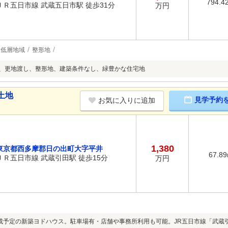
794.4
ＪＲ五日市線 武蔵五日市駅 徒歩31分
万円
種低層地域
整形地
上、更地渡し、整形地、建築条件なし、緑豊かな住宅地
土地
見学予約
お気に入りに追加
1,380
東京都西多摩郡日の出町大字平井
67.8
ＪＲ五日市線 武蔵引田駅 徒歩15分
万円
月完成予定の新築ヨドハウス。駐車場有・店舗や事務所利用も可能。JR五日市線「武蔵