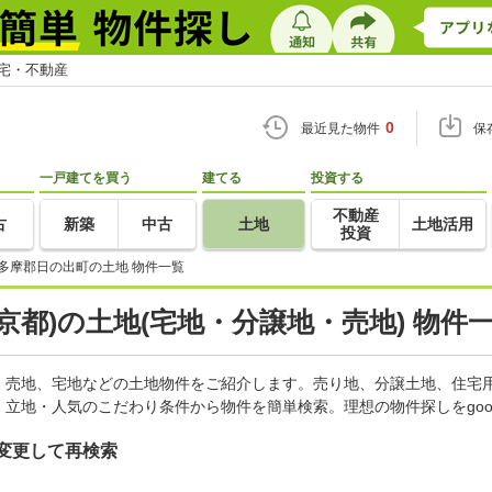
住宅・不動産
0
最近見た物件
保
一戸建てを買う
建てる
投資する
不動産
古
新築
中古
土地
土地活用
投資
多摩郡日の出町の土地 物件一覧
京都)の土地(宅地・分譲地・売地) 物件
、売地、宅地などの土地物件をご紹介します。売り地、分譲土地、住宅用
立地・人気のこだわり条件から物件を簡単検索。理想の物件探しをgo
変更して再検索