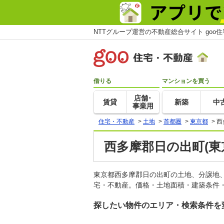
NTTグループ運営の不動産総合サイト goo
借りる
マンションを買う
店舗･
賃貸
新築
中
事業用
住宅・不動産
>
土地
>
首都圏
>
東京都
>
西
西多摩郡日の出町(東
東京都西多摩郡日の出町の土地、分譲地
宅・不動産。価格・土地面積・建築条件・
探したい物件のエリア・検索条件を