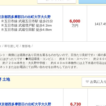
東京都西多摩郡日の出町大字大久野
6,000
ＪＲ五日市線 武蔵五日市駅 徒歩21分
1417.4
ＪＲ五日市線 武蔵増戸駅 徒歩4.1km
万円
ＪＲ五日市線 武蔵引田駅 徒歩4.8km
水
即引渡し可
整形地
ント・南側には道路があり日光を遮るものがないので、日当たり良好です♪・緑の
にはぴったりです！◆周辺環境・コンビニ： 約８７０ｍ・スーパー： 約２６０
 約７２０ｍ本件土・大久野中学校： 約６４０ｍ※本物件には上下水道の引込は
ネットまたはお電話にてお問い合わせをお待ちしております。
 土地
お気に入
6,730
東京都西多摩郡日の出町大字大久野