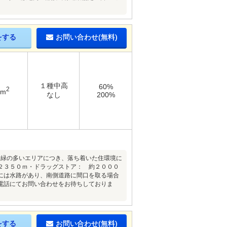
をする
お問い合わせ(無料)
１種中高
60%
2
4m
なし
200%
・緑の多いエリアにつき、落ち着いた住環境に
２３５０ｍ・ドラッグストア： 約２０００
には水路があり、南側道路に間口を取る場合
電話にてお問い合わせをお待ちしておりま
をする
お問い合わせ(無料)