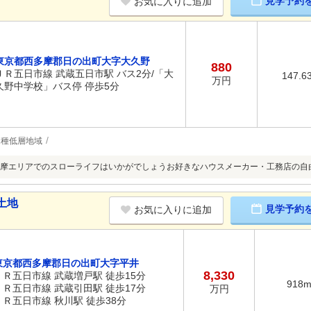
見学予約
お気に入りに追加
東京都西多摩郡日の出町大字大久野
880
ＪＲ五日市線 武蔵五日市駅 バス2分/「大
147.6
万円
久野中学校」バス停 停歩5分
1種低層地域
摩エリアでのスローライフはいかがでしょうお好きなハウスメーカー・工務店の自
土地
見学予約
お気に入りに追加
東京都西多摩郡日の出町大字平井
8,330
ＪＲ五日市線 武蔵増戸駅 徒歩15分
918
ＪＲ五日市線 武蔵引田駅 徒歩17分
万円
ＪＲ五日市線 秋川駅 徒歩38分