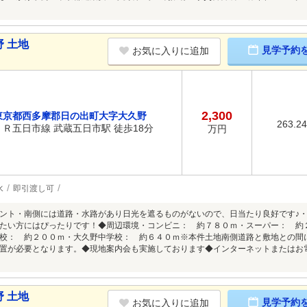
 土地
見学予約
お気に入りに追加
2,300
東京都西多摩郡日の出町大字大久野
263.2
ＪＲ五日市線 武蔵五日市駅 徒歩18分
万円
水
即引渡し可
ント・南側には道路・水路があり日光を遮るものがないので、日当たり良好です♪
たい方にはぴったりです！◆周辺環境・コンビニ： 約７８０ｍ・スーパー： 約
校： 約２００ｍ・大久野中学校： 約６４０ｍ※本件土地南側道路と敷地との間
置が必要となります。◆現地案内会も実施しております◆インターネットまたはお
 土地
見学予約
お気に入りに追加