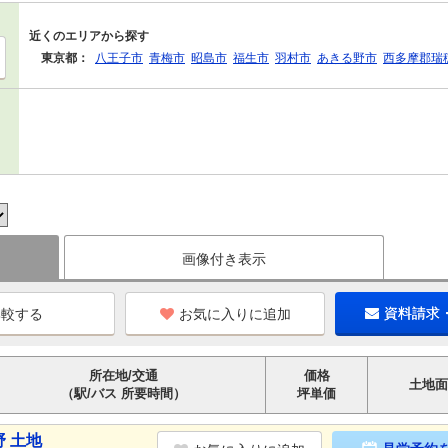
近くのエリアから探す
東京都：
八王子市
青梅市
昭島市
福生市
羽村市
あきる野市
西多摩郡瑞
画像付き表示
お気に入りに追加
資料請求
所在地/交通
価格
土地面
（駅/バス 所要時間）
坪単価
 土地