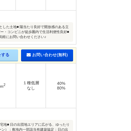
々とした土地■ 陽当たり良好で開放感のある立
パー・コンビニが徒歩圏内で生活利便性良好■
お気軽にお問い合わせください♪
をする
お問い合わせ(無料)
１種低層
40%
2
9m
なし
80%
住宅地■ 日の出団地エリアに広がる、ゆったり
ーン）：敷地内一部該当有建築協定：日の出