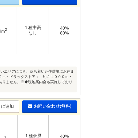
１種中高
40%
2
9m
なし
80%
多いエリアにつき、落ち着いた住環境にお住ま
０ｍ・ドラッグストア： 約２１０００ｍ・
ありません。※◆現地案内会も実施しており
お問い合わせ(無料)
りに追加
１種低層
40%
2