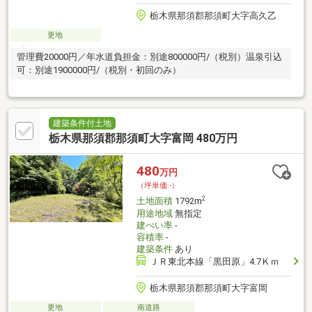
栃木県那須郡那須町大字高久乙
更地
管理費20000円／年水道負担金：別途800000円/（税別）温泉引込
可：別途1900000円/（税別・初回のみ）
建築条件付土地
栃木県那須郡那須町大字富岡 480万円
480
万円
（坪単価:-）
2
土地面積
1792m
用途地域
無指定
建ぺい率
-
容積率
-
建築条件
あり
ＪＲ東北本線「黒田原」4.7Ｋｍ
栃木県那須郡那須町大字富岡
更地
南道路