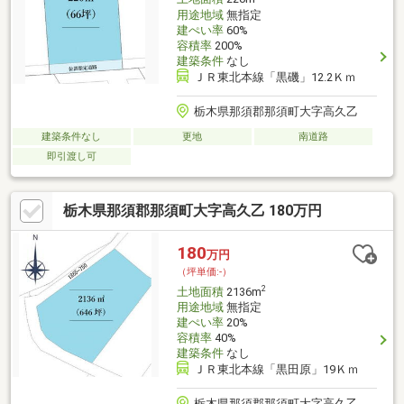
用途地域
無指定
建ぺい率
60%
容積率
200%
建築条件
なし
ＪＲ東北本線「黒磯」12.2Ｋｍ
栃木県那須郡那須町大字高久乙
建築条件なし
更地
南道路
即引渡し可
栃木県那須郡那須町大字高久乙 180万円
180
万円
（坪単価:-）
2
土地面積
2136m
用途地域
無指定
建ぺい率
20%
容積率
40%
建築条件
なし
ＪＲ東北本線「黒田原」19Ｋｍ
栃木県那須郡那須町大字高久乙