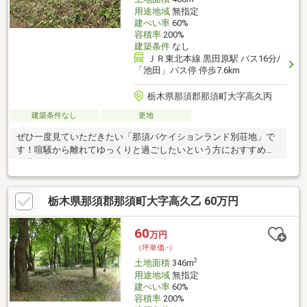
用途地域
無指定
建ぺい率
60%
容積率
200%
建築条件
なし
ＪＲ東北本線 黒田原駅 バス16分/
「池田」バス停 停歩7.6km
栃木県那須郡那須町大字高久丙
建築条件なし
更地
ぜひ一度見ていただきたい「那須バケイションランド別荘地」で
す！喧騒から離れてゆっくりと過ごしたいという方におすすめの
別荘用地となっております。建築条件はございません。気になる
方は是非ご検討下さい♪備考：公簿400平米のうち52平米は私道。
専用水道。現況：山林。共益施設維持協力金700 000円＋消費税
栃木県那須郡那須町大字高久乙 60万円
（770 000円）。工事期間中現場管理費300 000円＋消費税（330
000円）。給水管理手続費用100 000円。給水施設維持管理費 年額
46 800円＋消費税。年間管理費 年額45 714円＋消費税。別荘地管
60
万円
理規定有り。前面道路の幅員による容積率の制限：180％。
（坪単価:-）
2
土地面積
346m
用途地域
無指定
建ぺい率
60%
容積率
200%