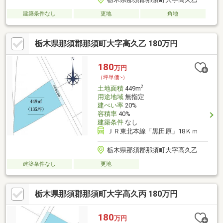
建築条件なし
更地
角地
栃木県那須郡那須町大字高久乙 180万円
180
万円
（坪単価:-）
2
土地面積
449m
用途地域
無指定
建ぺい率
20%
容積率
40%
建築条件
なし
ＪＲ東北本線「黒田原」18Ｋｍ
栃木県那須郡那須町大字高久乙
建築条件なし
更地
栃木県那須郡那須町大字高久丙 180万円
180
万円