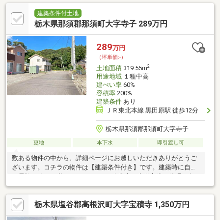
嬉しいロケーション ≪現地 ご案内可能でございます≫ 実
際に土地の所在を確認することで、 建物を建てる際のイメージ
建築条件付土地
がつきやすくなります ぜひ一度、弊社スタッフと一緒に現地を
栃木県那須郡那須町大字寺子 289万円
みてみませんか？ ＝＝センチュリー２１ハウスゲート
＝＝ ＴＥＬ：０１２０－８０３－５１
289
万円
０ ＝＝＝＝＝＝＝＝＝＝＝＝＝＝＝＝＝＝
（坪単価:-）
2
土地面積
319.55m
用途地域
１種中高
建ぺい率
60%
容積率
200%
建築条件
あり
ＪＲ東北本線 黒田原駅 徒歩12分
栃木県那須郡那須町大字寺子
更地
本下水
即引渡し可
数ある物件の中から、詳細ページにお越しいただきありがとうご
ざいます。コチラの物件は【建築条件付き】です。建築時に自費
で電柱を建てる必要があります。■公共上下水道完備・管理の負
担が大幅に軽減・衛生的な住環境で過ごせる・敷地の有効活用が
可能なため、駐車場を広げたり庭を整えたりと自由にできます。
栃木県塩谷郡高根沢町大字宝積寺 1,350万円
※初期費用の負担があります。■黒田原駅まで徒歩12分那須町役場
の最寄り駅。図書館や「黒田原まちなか広場」などの公共施設が