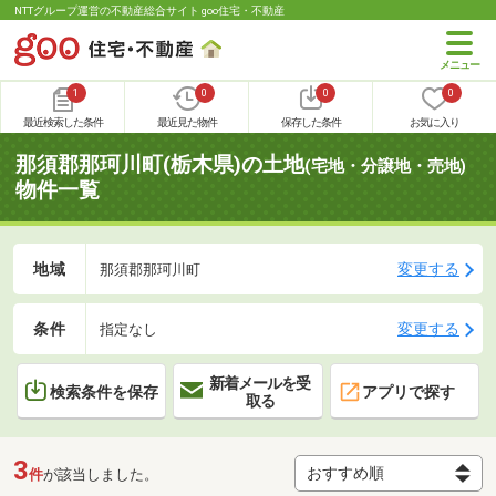
NTTグループ運営の不動産総合サイト goo住宅・不動産
1
0
0
0
最近検索した条件
最近見た物件
保存した条件
お気に入り
那須郡那珂川町(栃木県)の土地
(宅地・分譲地・売地)
物件一覧
地域
変更する
那須郡那珂川町
条件
変更する
指定なし
新着メールを受
検索条件を保存
アプリで探す
取る
3
件
が該当しました。