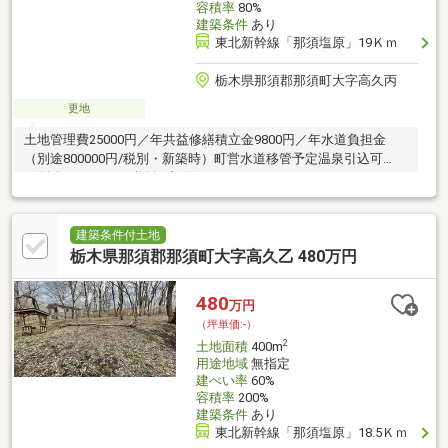
容積率
80%
建築条件
あり
東北新幹線「那須塩原」19Ｋｍ
栃木県那須郡那須町大字高久丙
更地
土地管理費25000円／年共益修繕積立金9800円／年水道負担金
（別途800000円/税別・新築時）町営水道移管予定温泉引込可
（別途1900000円/税別・初回のみ）
建築条件付土地
栃木県那須郡那須町大字高久乙 480万円
480
万円
（坪単価:-）
2
土地面積
400m
用途地域
無指定
建ぺい率
60%
容積率
200%
建築条件
あり
東北新幹線「那須塩原」18.5Ｋｍ