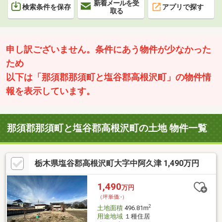
新着メールを受
検索条件を保存
アプリで探す
取る
申し訳ございません。条件にあう物件が少なかった
ため
以下は「那須郡那須町と塩谷郡高根沢町」の物件情
報を表示しています。
那須郡那須町と塩谷郡高根沢町の土地 物件一覧
栃木県塩谷郡高根沢町大字中阿久津 1,490万円
1,490
万円
（坪単価:-）
2
土地面積
496.81m
用途地域
１種住居