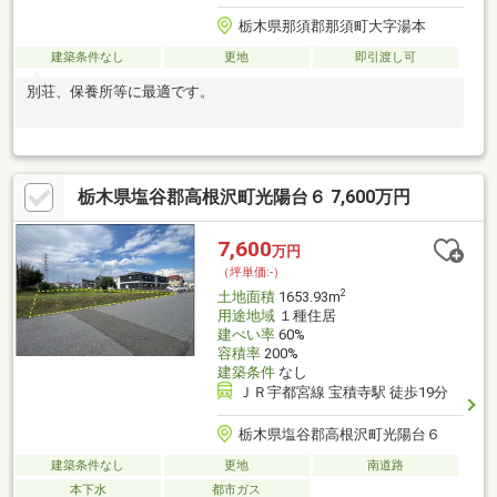
栃木県那須郡那須町大字湯本
建築条件なし
更地
即引渡し可
別荘、保養所等に最適です。
栃木県塩谷郡高根沢町光陽台６ 7,600万円
7,600
万円
（坪単価:-）
2
土地面積
1653.93m
用途地域
１種住居
建ぺい率
60%
容積率
200%
建築条件
なし
ＪＲ宇都宮線 宝積寺駅 徒歩19分
栃木県塩谷郡高根沢町光陽台６
建築条件なし
更地
南道路
本下水
都市ガス