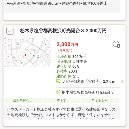
■南道路■整形地■前面道路6.5m■建築条件無■敷地160坪以上
栃木県塩谷郡高根沢町光陽台３ 2,300万円
2,300
万円
（坪単価:-）
2
土地面積
396.7m
用途地域
１種中高
建ぺい率
60%
容積率
200%
建築条件
なし
ＪＲ宇都宮線「宝積寺」2.3Ｋｍ
栃木県塩谷郡高根沢町光陽台３
建築条件なし
本下水
即引渡し可
ハウスメーカーも施工会社もすべて自由に選べる建築条件なしの
土地更地渡しで余分なコストもかからず、理想の住まいを余裕を
もってレイアウト高根沢町立西小学校まで徒歩約１０分とお子様
の通学も安心とりせん高根沢まで徒歩約３分と毎日の生活便利な