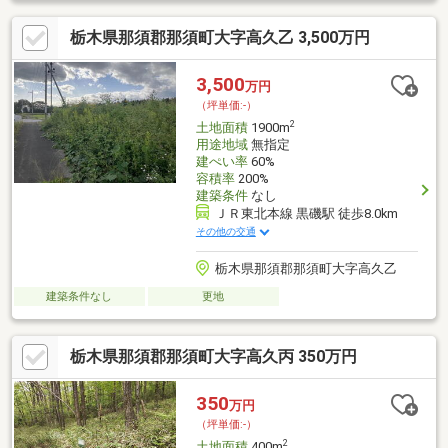
栃木県那須郡那須町大字高久乙 3,500万円
3,500
万円
（坪単価:-）
2
土地面積
1900m
用途地域
無指定
建ぺい率
60%
容積率
200%
建築条件
なし
ＪＲ東北本線 黒磯駅 徒歩8.0km
その他の交通
栃木県那須郡那須町大字高久乙
建築条件なし
更地
栃木県那須郡那須町大字高久丙 350万円
350
万円
（坪単価:-）
2
土地面積
400m