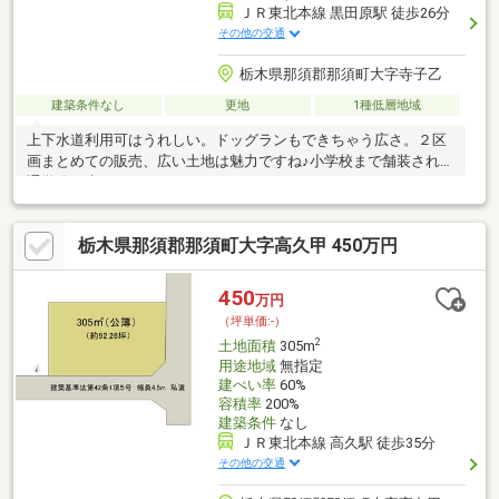
ＪＲ東北本線 黒田原駅 徒歩26分
その他の交通
栃木県那須郡那須町大字寺子乙
建築条件なし
更地
1種低層地域
上下水道利用可はうれしい。ドッグランもできちゃう広さ。２区
画まとめての販売、広い土地は魅力ですね♪小学校まで舗装された
通学路、歩きやすいですね
栃木県那須郡那須町大字高久甲 450万円
450
万円
（坪単価:-）
2
土地面積
305m
用途地域
無指定
建ぺい率
60%
容積率
200%
建築条件
なし
ＪＲ東北本線 高久駅 徒歩35分
その他の交通