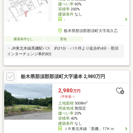
建ぺい率
60%
容積率
200%
建築条件
なし
-
栃木県那須郡那須町大字高久乙
建築条件なし
更地
・JR東北本線黒磯駅バス 約21分・バス停より徒歩約4分・那須
インターチェンジ車約8分
栃木県那須郡那須町大字湯本 2,980万円
2,980
万円
（坪単価:-）
2
土地面積
5008m
用途地域
無指定
建ぺい率
20%
容積率
40%
建築条件
なし
ＪＲ東北本線「黒磯」17Ｋｍ