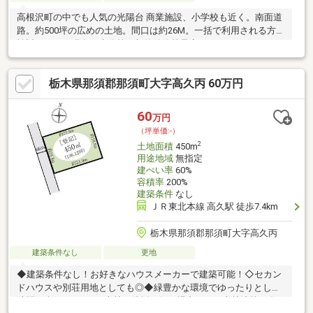
高根沢町の中でも人気の光陽台 商業施設、小学校も近く。南面道
路。約500坪の広めの土地。間口は約26M。一括で利用される方ご
検討下さい。現在は未分筆。契約後分筆予定。
栃木県那須郡那須町大字高久丙 60万円
60
万円
（坪単価:-）
2
土地面積
450m
用途地域
無指定
建ぺい率
60%
容積率
200%
建築条件
なし
ＪＲ東北本線 高久駅 徒歩7.4km
栃木県那須郡那須町大字高久丙
建築条件なし
更地
◆建築条件なし！お好きなハウスメーカーで建築可能！◇セカン
ドハウスや別荘用地としても◎◆緑豊かな環境でゆったりとした
時間を楽しめます。※森林の伐採を行う場合には、森林法第10条