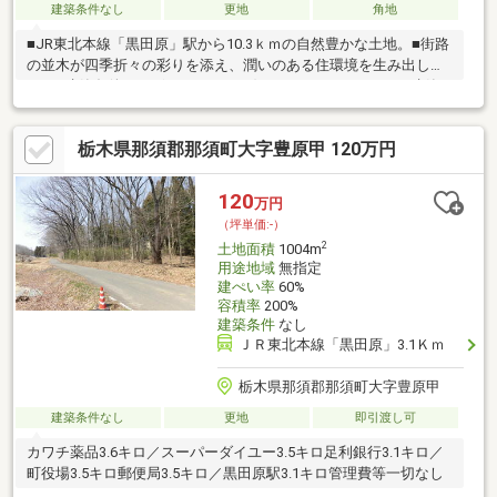
建築条件なし
更地
角地
■JR東北本線「黒田原」駅から10.3ｋｍの自然豊かな土地。■街路
の並木が四季折々の彩りを添え、潤いのある住環境を生み出しま
す。■建築条件はございません。お好きなハウスメーカーで建築
可能です。■前面道路が2方向。西側に幅員6.1ｍ、北側に幅員5.0
ｍあるので駐車も楽々♪■まずは「資料請求（無料）」からお気軽
栃木県那須郡那須町大字豊原甲 120万円
にお問い合わせください。【備考】〇地番：1148-843〇現況：草
地〇私設水道（東昭自治会）〇権利金（施設維持協力金）70万円
税抜き〇施設年会費有り（水道代含む） ・土地のみ所有
120
万円
38100 ・建物別荘利用110000 ・建物永住80000
（坪単価:-）
2
土地面積
1004m
用途地域
無指定
建ぺい率
60%
容積率
200%
建築条件
なし
ＪＲ東北本線「黒田原」3.1Ｋｍ
栃木県那須郡那須町大字豊原甲
建築条件なし
更地
即引渡し可
カワチ薬品3.6キロ／スーパーダイユー3.5キロ足利銀行3.1キロ／
町役場3.5キロ郵便局3.5キロ／黒田原駅3.1キロ管理費等一切なし