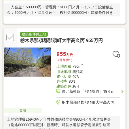
・入会金：500000円・管理費：3000円／月・インフラ設備積立
金：1000円／月・温泉引込可：権利金500000円・建築条件付き
建築条件付土地
栃木県那須郡那須町大字高久丙 955万円
955
万円
（坪単価:-）
2
土地面積
796m
用途地域
無指定
建ぺい率
40%
容積率
80%
建築条件
あり
東北新幹線「那須塩原」18Ｋｍ
栃木県那須郡那須町大字高久丙
更地
土地管理費26940円／年共益修繕積立金9800円／年水道負担金
（別途800000円/税別・新築時）町営水道移管予定温泉引込可