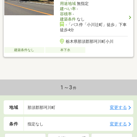
用途地域
無指定
建ぺい率
-
容積率
-
建築条件
なし
-「バス停「小川辻町」徒歩」下車
徒歩4分
栃木県那須郡那珂川町小川
建築条件なし
本下水
1～3
件
地域
変更する
那須郡那珂川町
条件
変更する
指定なし