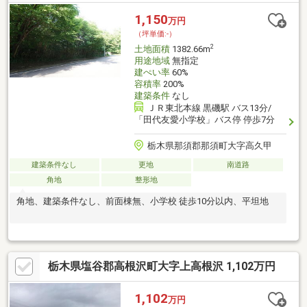
1,150
万円
（坪単価:-）
2
土地面積
1382.66m
用途地域
無指定
建ぺい率
60%
容積率
200%
建築条件
なし
ＪＲ東北本線 黒磯駅 バス13分/
「田代友愛小学校」バス停 停歩7分
栃木県那須郡那須町大字高久甲
建築条件なし
更地
南道路
角地
整形地
角地、建築条件なし、前面棟無、小学校 徒歩10分以内、平坦地
栃木県塩谷郡高根沢町大字上高根沢 1,102万円
1,102
万円