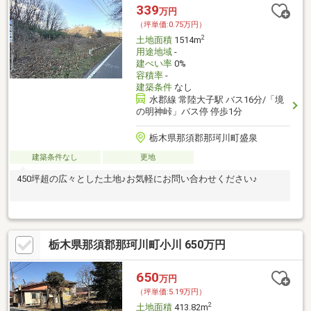
339
万円
（坪単価:0.75万円）
2
土地面積
1514m
用途地域
-
建ぺい率
0%
容積率
-
建築条件
なし
水郡線 常陸大子駅 バス16分/「境
の明神峠」バス停 停歩1分
栃木県那須郡那珂川町盛泉
建築条件なし
更地
450坪超の広々とした土地♪お気軽にお問い合わせください♪
栃木県那須郡那珂川町小川 650万円
650
万円
（坪単価:5.19万円）
2
土地面積
413.82m