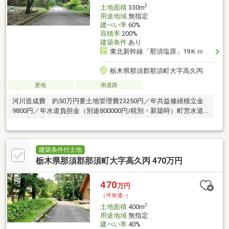
2
土地面積
330m
用途地域
無指定
建ぺい率
60%
容積率
200%
建築条件
あり
東北新幹線「那須塩原」19Ｋｍ
栃木県那須郡那須町大字高久丙
更地
南道路
河川造成費 約50万円要土地管理費23250円／年共益修繕積立金
9800円／年水道負担金（別途800000円/税別・新築時）町営水道
移管予定温泉引込可（別途1900000円/税別・初回のみ）
建築条件付土地
栃木県那須郡那須町大字高久丙 470万円
470
万円
（坪単価:-）
2
土地面積
400m
用途地域
無指定
建ぺい率
40%