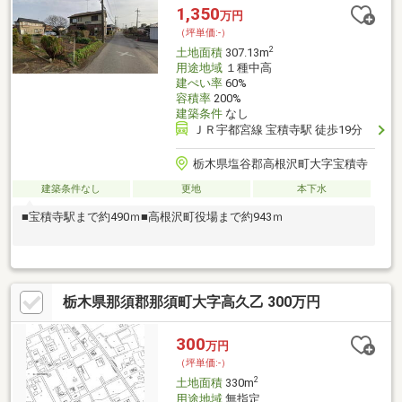
集まっています。■黒田原小学校まで徒歩6分■コメリ那須店まで
1,350
万円
徒歩６分■カワチ薬品黒田原店まで徒歩１１分■ダイユー黒田原店
（坪単価:-）
まで徒歩６分
2
土地面積
307.13m
用途地域
１種中高
建ぺい率
60%
容積率
200%
建築条件
なし
ＪＲ宇都宮線 宝積寺駅 徒歩19分
栃木県塩谷郡高根沢町大字宝積寺
建築条件なし
更地
本下水
■宝積寺駅まで約490ｍ■高根沢町役場まで約943ｍ
栃木県那須郡那須町大字高久乙 300万円
300
万円
（坪単価:-）
2
土地面積
330m
用途地域
無指定