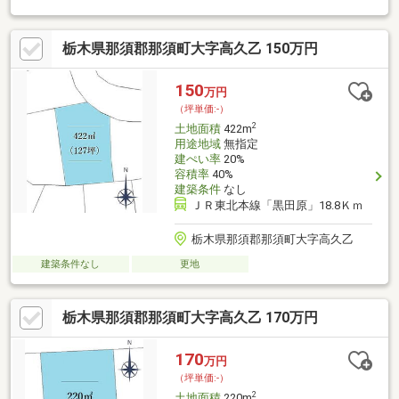
栃木県那須郡那須町大字高久乙 150万円
150
万円
（坪単価:-）
2
土地面積
422m
用途地域
無指定
建ぺい率
20%
容積率
40%
建築条件
なし
ＪＲ東北本線「黒田原」18.8Ｋｍ
栃木県那須郡那須町大字高久乙
建築条件なし
更地
栃木県那須郡那須町大字高久乙 170万円
170
万円
（坪単価:-）
2
土地面積
220m