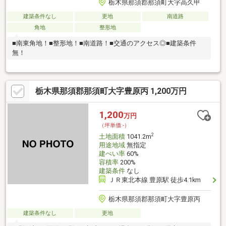
栃木県那須郡那須町大字高久甲
建築条件なし
更地
南道路
角地
整形地
■南東角地！■整形地！■南道路！■交通のアクセス◎■建築条件
無！
栃木県那須郡那須町大字豊原丙 1,200万円
1,200
万円
（坪単価:-）
2
土地面積
1041.2m
用途地域
無指定
建ぺい率
60%
容積率
200%
建築条件
なし
ＪＲ東北本線 豊原駅 徒歩4.1km
栃木県那須郡那須町大字豊原丙
建築条件なし
更地