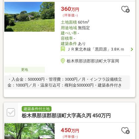
360
万円
（坪単価:-）
2
土地面積
601m
用途地域
無指定
建ぺい率
-
容積率
-
建築条件
あり
ＪＲ東北本線「黒田原」3.8Ｋｍ
栃木県那須郡那須町大字富岡
更地
・入会金：500000円・管理費：3000円／月・インフラ設備積立
金：1000円／月・温泉引込可：権利金500000円・建築条件付き
建築条件付土地
栃木県那須郡那須町大字高久丙 450万円
450
万円
（坪単価:-）