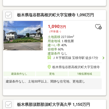
（別途1900000円/税別・初回のみ）
栃木県塩谷郡高根沢町大字宝積寺 1,090万円
1,090
万円
（坪単価:-）
2
土地面積
227.03m
用途地域
１種低層
建ぺい率
40%
容積率
60%
建築条件
なし
ＪＲ宇都宮線 宝積寺駅 徒歩17分
栃木県塩谷郡高根沢町大字宝積寺
建築条件なし
更地
1種低層地域
建築条件なし、土地50坪以上、閑静な住宅地、更地渡し
栃木県那須郡那須町大字高久甲 1,150万円