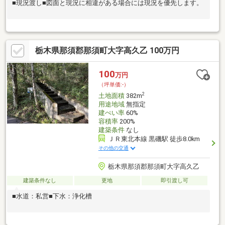
■現況渡し■図面と現況に相違がある場合には現況を優先します。
栃木県那須郡那須町大字高久乙 100万円
100
万円
（坪単価:-）
2
土地面積
382m
用途地域
無指定
建ぺい率
60%
容積率
200%
建築条件
なし
ＪＲ東北本線 黒磯駅 徒歩8.0km
その他の交通
栃木県那須郡那須町大字高久乙
建築条件なし
更地
即引渡し可
■水道：私営■下水：浄化槽