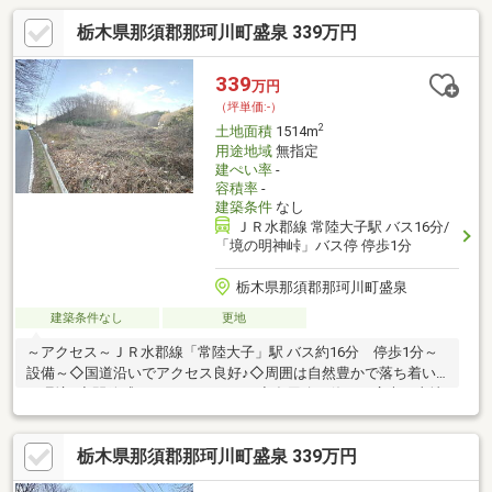
栃木県那須郡那珂川町盛泉 339万円
339
万円
（坪単価:-）
2
土地面積
1514m
用途地域
無指定
建ぺい率
-
容積率
-
建築条件
なし
ＪＲ水郡線 常陸大子駅 バス16分/
「境の明神峠」バス停 停歩1分
栃木県那須郡那珂川町盛泉
建築条件なし
更地
～アクセス～ＪＲ水郡線「常陸大子」駅 バス約16分 停歩1分～
設備～◇国道沿いでアクセス良好♪◇周囲は自然豊かで落ち着い
た環境♪◇開放感あるロケーション♪◇多用途に使える広大な土地
♪～周辺環境～セブン-イレブン 那珂川町馬頭店 車約13分リオ
ン・ドール 小川店 車約21分うぐいすの森ゴルフクラブ＆ホテル
栃木県那須郡那珂川町盛泉 339万円
馬頭 車約6分馬頭ゴルフ倶楽部 車約7分キャンプランドなまずっ
こ 車約6分