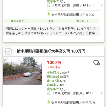
建築条件
なし
ＪＲ東北本線「黒磯」14.2Ｋｍ
栃木県那須郡那須町大字高久乙
建築条件なし
更地
即引渡し可
周辺にはレジャー施設・レストラン・お食事処等、ゆったりと余
暇を楽しめる環境です那須ハイランドパーク2.3km／南ヶ丘牧場
4.2km温泉引込可（加温）加入金209万円建築時水道加入金88万円
要
栃木県那須郡那須町大字高久丙 100万円
100
万円
（坪単価:-）
2
土地面積
210m
用途地域
無指定
建ぺい率
60%
容積率
200%
建築条件
なし
ＪＲ東北本線「黒田原」10.3Ｋｍ
栃木県那須郡那須町大字高久丙