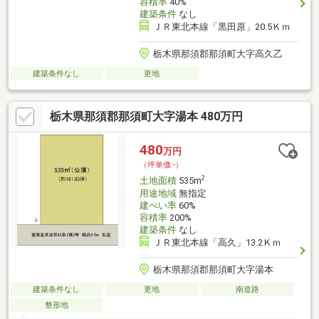
容積率
40%
建築条件
なし
ＪＲ東北本線「黒田原」20.5Ｋｍ
栃木県那須郡那須町大字高久乙
建築条件なし
更地
栃木県那須郡那須町大字湯本 480万円
480
万円
（坪単価:-）
2
土地面積
535m
用途地域
無指定
建ぺい率
60%
容積率
200%
建築条件
なし
ＪＲ東北本線「高久」13.2Ｋｍ
栃木県那須郡那須町大字湯本
建築条件なし
更地
南道路
整形地