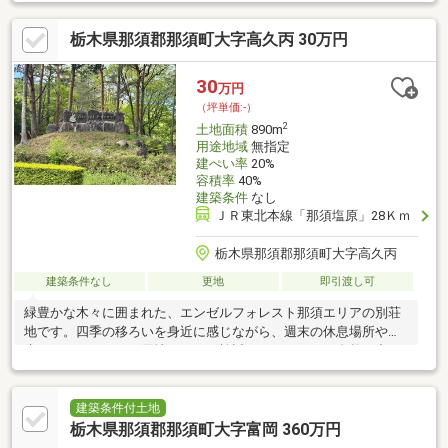
の8に基づき市町長への伐採届が必要です。水源地域内の森林の土
地について、売買、賃貸等の契約を締結しようとする場合、現所
栃木県那須郡那須町大字高久丙 30万円
有者（売主等）は、契約締結の30日前までに知事への事前届出が
必要となります。※図面と現況に相違がある場合は現況優先と致
します。
30
万円
（坪単価:-）
2
土地面積
890m
用途地域
無指定
建ぺい率
20%
容積率
40%
建築条件
なし
ＪＲ東北本線「那須塩原」28Ｋｍ
栃木県那須郡那須町大字高久丙
建築条件なし
更地
即引渡し可
緑豊かな木々に囲まれた、エンゼルフォレスト那須エリアの別荘
地です。四季の移ろいを身近に感じながら、週末の休息場所や将
来のセカンドハウス用地としてご検討いただけます。自然の中で
ゆったり過ごしたい方におすすめです。
建築条件付土地
栃木県那須郡那須町大字富岡 360万円