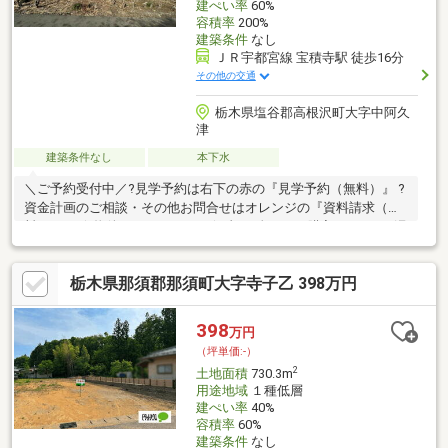
建ぺい率
60%
容積率
200%
建築条件
なし
ＪＲ宇都宮線 宝積寺駅 徒歩16分
その他の交通
栃木県塩谷郡高根沢町大字中阿久
津
建築条件なし
本下水
＼ご予約受付中／?見学予約は右下の赤の『見学予約（無料）』 ?
資金計画のご相談・その他お問合せはオレンジの『資料請求（無
料）』を ☆物件おすすめPOINT☆彡#頭金なしで購入できます#浸
水想定区域【外】#震度7にも耐える家【耐震等級3】#最長35年
（30年）長期保証あり#1か月で、マイホーム実現☆周辺施設☆彡
栃木県那須郡那須町大字寺子乙 398万円
小学校………約◎ｍ（徒歩◎分）中学校………約◎ｍ（徒歩◎分）ス
ーパー………約◎ｍ（徒歩◎分） 未公開物件や、サイトに載ってい
ない物件もご紹介可能です！下のリンクから小金井不動産の公式
398
万円
サイトもぜひご覧ください。
（坪単価:-）
2
土地面積
730.3m
用途地域
１種低層
建ぺい率
40%
容積率
60%
建築条件
なし