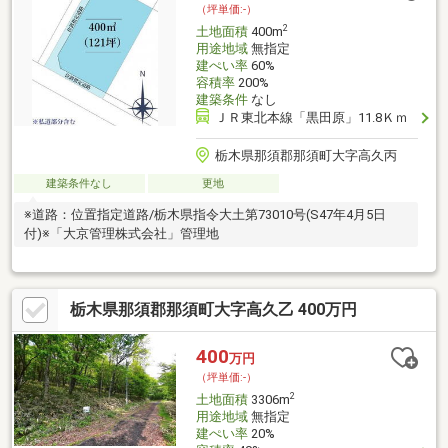
（坪単価:-）
2
土地面積
400m
用途地域
無指定
建ぺい率
60%
容積率
200%
建築条件
なし
ＪＲ東北本線「黒田原」11.8Ｋｍ
栃木県那須郡那須町大字高久丙
建築条件なし
更地
※道路：位置指定道路/栃木県指令大土第73010号(S47年4月5日
付)※「大京管理株式会社」管理地
栃木県那須郡那須町大字高久乙 400万円
400
万円
（坪単価:-）
2
土地面積
3306m
用途地域
無指定
建ぺい率
20%