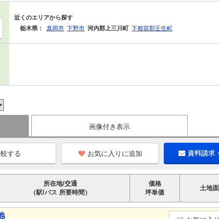
近くのエリアから探す
栃木県：
真岡市
下野市
河内郡上三川町
下都賀郡壬生町
画像付き表示
お気に入りに追加
資料請求
所在地/交通
価格
土地面
（駅/バス 所要時間）
坪単価
地