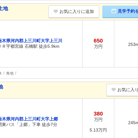
土地
見学予約
お気に入りに追加
650
栃木県河内郡上三川町大字上三川
253
ＪＲ宇都宮線 石橋駅 徒歩5.9km
万円
水
角地
地
お気に入
380
栃木県河内郡上三川町大字上郷
万円
245
関東バス「上郷」下車 徒歩7分
5.13万円