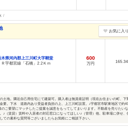
水
地
お気に入
600
栃木県河内郡上三川町大字鞘堂
165.3
ＪＲ宇都宮線「石橋」2.2Ｋｍ
万円
の土地。隣近自己用住宅にて建築可。購入者は無資産証明（現在お住まいの町、下
金要。下水 道路内あり受益者負担の上、上三川町設置。♪宇都宮市駅東地区で約4
様のご要望にマッチしたご提案を誠意をもってしてまいります。不動産を売りたいな
。♪（賃貸）賃料や入居者の対応窓口になってほしい♪（管理）他、駐車場に併せ、
しての素朴な質問等ございましたらお気軽にご相談下さい。