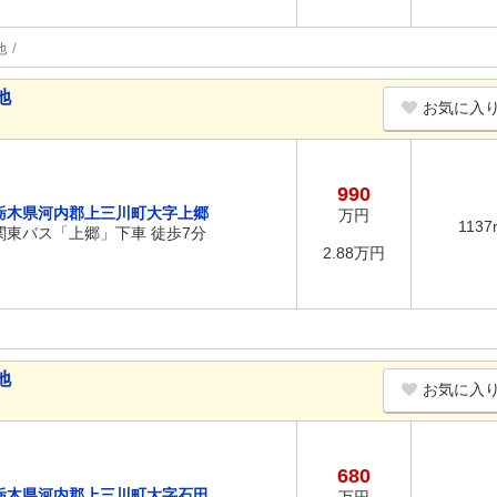
地
地
お気に入
990
栃木県河内郡上三川町大字上郷
万円
1137
関東バス「上郷」下車 徒歩7分
2.88万円
地
お気に入
680
栃木県河内郡上三川町大字石田