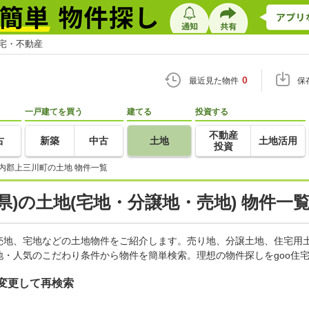
住宅・不動産
0
最近見た物件
保
一戸建てを買う
建てる
投資する
不動産
古
新築
中古
土地
土地活用
投資
内郡上三川町の土地 物件一覧
県)の土地(宅地・分譲地・売地) 物件一
売地、宅地などの土地物件をご紹介します。売り地、分譲土地、住宅用土
・人気のこだわり条件から物件を簡単検索。理想の物件探しをgoo住
変更して再検索