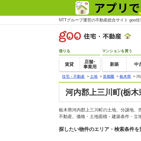
NTTグループ運営の不動産総合サイト goo
借りる
マンションを買う
店舗･
賃貸
新築
中
事業用
住宅・不動産
>
土地
>
首都圏
>
栃木県
>
河
河内郡上三川町(栃木
栃木県河内郡上三川町の土地、分譲地、
不動産。価格・土地面積・建築条件・立地
探したい物件のエリア・検索条件を