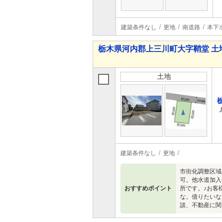
建築条件なし
更地
南道路
本下
栃木県河内郡上三川町大字鞘堂 土
土地
建築条件なし
更地
市街化調整区域
可。他水道加入
おすすめポイント
所です。♪お客
な。借りたいな
談、不動産に関