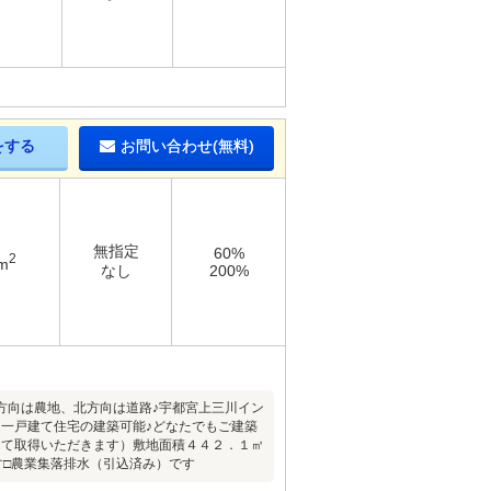
をする
お問い合わせ(無料)
無指定
60%
2
m
なし
200%
方向は農地、北方向は道路♪宇都宮上三川イン
一戸建て住宅の建築可能♪どなたでもご建築
して取得いただきます）敷地面積４４２．１㎡
す□農業集落排水（引込済み）です