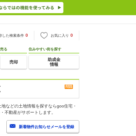
0
0
存した検索条件
お気に入り
売る
住みやすい街を探す
助成金
売却
情報
覧
地などの土地情報を探すならgoo住宅・
宅・不動産がサポートします。