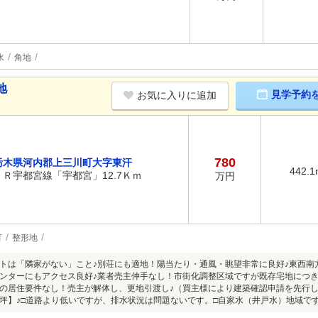
水
角地
地
見学予約
お気に入りに追加
780
栃木県河内郡上三川町大字東汗
442.1
ＪＲ宇都宮線「宇都宮」12.7Ｋｍ
万円
可
整形地
トは「隣家がない」こと♪別荘にも適地！陽当たり・通風・眺望非常に良好♪東西南
ンターにもアクセス良好♪業者売主仲手なし！市街化調整区域ですが既存宅地につき
の居住要件なし！売主が解体し、更地引渡し♪（買主様により建築確認申請を先行
坪】♪□道路より低いですが、排水状況は問題ないです。□自家水（井戸水）地域で