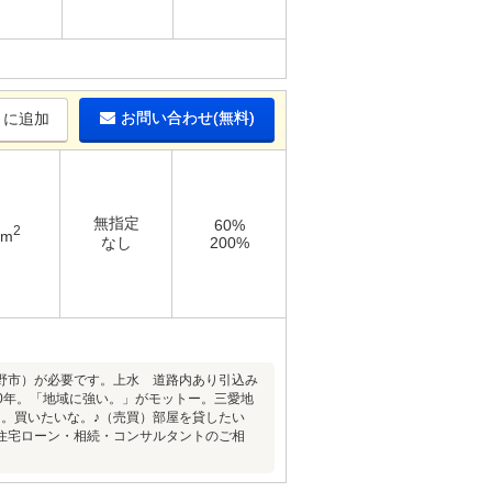
お問い合わせ(無料)
りに追加
無指定
60%
2
4m
なし
200%
野市）が必要です。上水 道路内あり引込み
0年。「地域に強い。」がモットー。三愛地
。買いたいな。♪（売買）部屋を貸したい
住宅ローン・相続・コンサルタントのご相