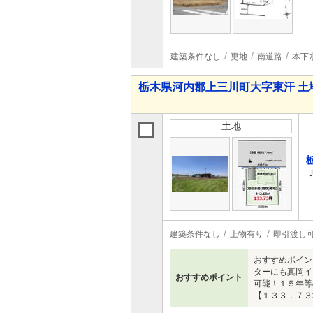
建築条件なし
更地
南道路
本下
栃木県河内郡上三川町大字東汗 土
土地
建築条件なし
上物有り
即引渡し
おすすめポイン
ターにも真岡イ
おすすめポイント
可能！１５年等
【１３３．７３