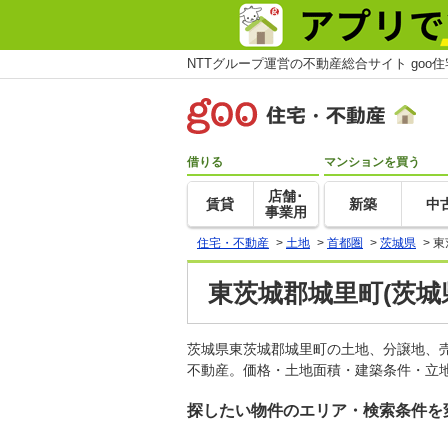
NTTグループ運営の不動産総合サイト goo
借りる
マンションを買う
店舗･
賃貸
新築
中
事業用
住宅・不動産
>
土地
>
首都圏
>
茨城県
>
東
東茨城郡城里町(茨城
茨城県東茨城郡城里町の土地、分譲地、
不動産。価格・土地面積・建築条件・立地
探したい物件のエリア・検索条件を