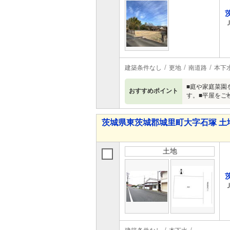
建築条件なし
更地
南道路
本下
■庭や家庭菜園
おすすめポイント
す。■平屋をご
茨城県東茨城郡城里町大字石塚 土
土地