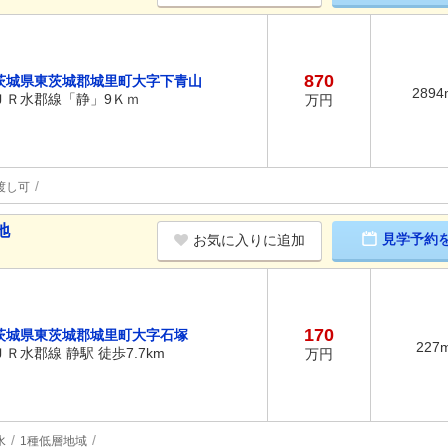
870
茨城県東茨城郡城里町大字下青山
2894
ＪＲ水郡線「静」9Ｋｍ
万円
渡し可
地
見学予約
お気に入りに追加
170
茨城県東茨城郡城里町大字石塚
227
ＪＲ水郡線 静駅 徒歩7.7km
万円
水
1種低層地域