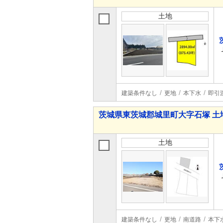
土地
建築条件なし
更地
本下水
即引
茨城県東茨城郡城里町大字石塚 土
土地
建築条件なし
更地
南道路
本下