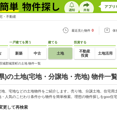
住宅・不動産
0
最近見た物件
保
一戸建てを買う
建てる
投資する
不動産
古
新築
中古
土地
土地活用
投資
茨城郡城里町の土地 物件一覧
県)の土地(宅地・分譲地・売地) 物件一
売地、宅地などの土地物件をご紹介します。売り地、分譲土地、住宅用土
・人気のこだわり条件から物件を簡単検索。理想の物件探しをgoo住
変更して再検索