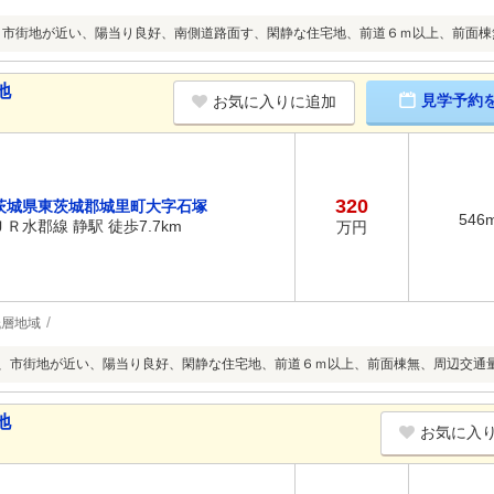
、市街地が近い、陽当り良好、南側道路面す、閑静な住宅地、前道６ｍ以上、前面棟
地
見学予約
お気に入りに追加
320
茨城県東茨城郡城里町大字石塚
546
ＪＲ水郡線 静駅 徒歩7.7km
万円
低層地域
上、市街地が近い、陽当り良好、閑静な住宅地、前道６ｍ以上、前面棟無、周辺交通
地
お気に入