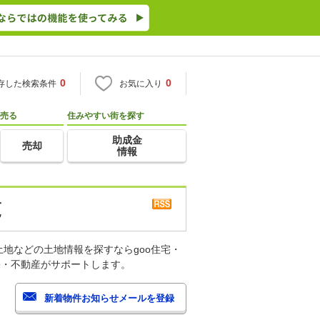
0
0
存した検索条件
お気に入り
売る
住みやすい街を探す
助成金
売却
情報
覧
地などの土地情報を探すならgoo住宅・
宅・不動産がサポートします。