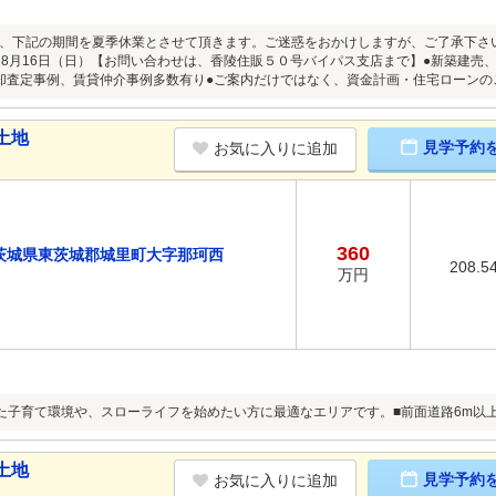
、下記の期間を夏季休業とさせて頂きます。ご迷惑をおかけしますが、ご了承下さ
～8月16日（日）【お問い合わせは、香陵住販５０号バイパス支店まで】●新築建売
却査定事例、賃貸仲介事例多数有り●ご案内だけではなく、資金計画・住宅ローンの
土地
見学予約
お気に入りに追加
360
茨城県東茨城郡城里町大字那珂西
208.5
万円
た子育て環境や、スローライフを始めたい方に最適なエリアです。■前面道路6m以
土地
見学予約
お気に入りに追加