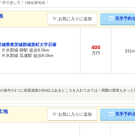
即引渡し可
1種低層地域
地
見学予約
お気に入りに追加
茨城県東茨城郡城里町大字石塚
400
ＪＲ水郡線 静駅 徒歩8.0km
331
万円
ＪＲ水郡線 瓜連駅 徒歩8.0km
の条件の1つに前面道路が6m以上あるところを入れてみては！周囲の環境もきっと
土地
見学予約
お気に入りに追加