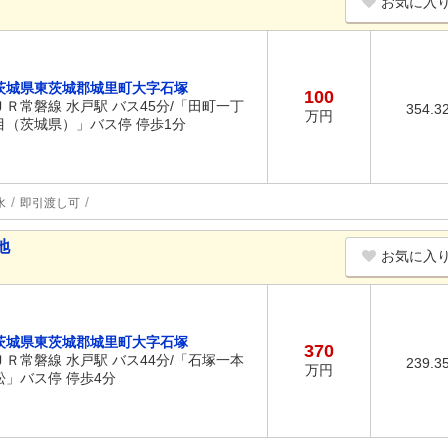
お気に入
茨城県東茨城郡城里町大字石塚
100
ＪＲ常磐線 水戸駅 バス45分/「田町一丁
354.3
万円
目（茨城県）」バス停 停歩1分
水
即引渡し可
地
お気に入
茨城県東茨城郡城里町大字石塚
370
ＪＲ常磐線 水戸駅 バス44分/「石塚一本
239.3
万円
松」バス停 停歩4分