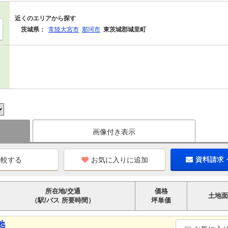
近くのエリアから探す
茨城県：
常陸大宮市
那珂市
東茨城郡城里町
画像付き表示
お気に入りに追加
資料請求
所在地/交通
価格
土地面
（駅/バス 所要時間）
坪単価
地