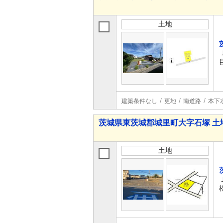
土地
建築条件なし
更地
南道路
本下
茨城県東茨城郡城里町大字石塚 土
土地