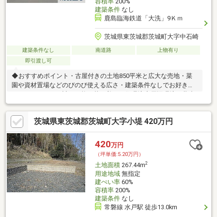
容積率
200%
建築条件
なし
鹿島臨海鉄道「大洗」9Ｋｍ
茨城県東茨城郡茨城町大字中石崎
建築条件なし
南道路
上物有り
即引渡し可
◆おすすめポイント・古屋付きの土地850平米と広大な売地・菜
園や資材置場などのびのび使える広さ・建築条件なしでお好きな
ハウスメーカーで計画可能・落ち着いた住環境◆周辺環境・葵小
学校…車で14分・明光中学校…車で10分・TAIRAYA大洗店…車で15
分・大洗駅…車で13分◆ご案内広さや現況はぜひ現地でご確認く
茨城県東茨城郡茨城町大字小堤 420万円
ださい。お気軽にお問い合わせください。
420
万円
（坪単価:5.20万円）
2
土地面積
267.44m
用途地域
無指定
建ぺい率
60%
容積率
200%
建築条件
なし
常磐線 水戸駅 徒歩13.0km