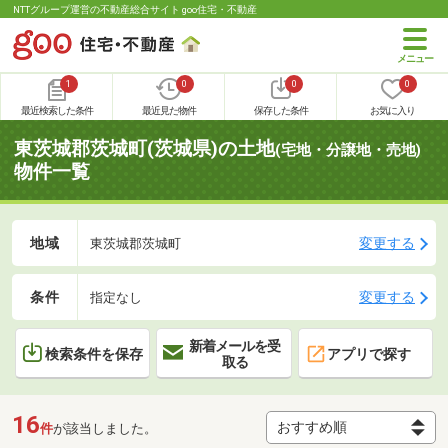
NTTグループ運営の不動産総合サイト goo住宅・不動産
1
0
0
0
最近検索した条件
最近見た物件
保存した条件
お気に入り
東茨城郡茨城町(茨城県)の土地
(宅地・分譲地・売地)
物件一覧
地域
変更する
東茨城郡茨城町
条件
変更する
指定なし
新着メールを受
検索条件を保存
アプリで探す
取る
16
件
が該当しました。