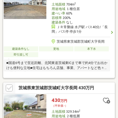
2
土地面積
704m
用途地域
１種住居
建ぺい率
60%
容積率
200%
建築条件
なし
ＪＲ常磐線 水戸駅 バス40分/「長
岡」バス停 停歩1分
茨城県東茨城郡茨城町大字長岡
建築条件なし
更地
本下水
即引渡し可
■国道6号まで至近距離、北関東道茨城東ICまで車で約4分でお出か
けも便利な立地■住宅はもちろん店舗、事業、アパートなど色々
な用途でお使いいただけます
茨城県東茨城郡茨城町大字長岡 430万円
430
万円
（坪単価:-）
2
土地面積
329.34m
用途地域
２種低層