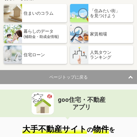
「住みたい街」
住まいのコラム
を見つけよう
暮らしのデータ
家賃相場
(補助金・助成金情報)
人気タウン
住宅ローン
ランキング
ページトップに戻る
goo住宅・不動産
アプリ
大手不動産サイト
物件
の
を