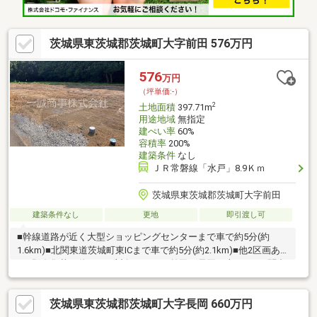
茨城県東茨城郡茨城町大字前田 576万円
576
万円
（坪単価:-）
2
土地面積
397.71m
用途地域
無指定
建ぺい率
60%
容積率
200%
建築条件
なし
ＪＲ常磐線「水戸」8.9Ｋｍ
茨城県東茨城郡茨城町大字前田
建築条件なし
更地
即引渡し可
■幹線道路が近く大型ショッピングセンターまで車で約5分(約
1.6km)■北関東道茨城町東ICまで車で約5分(約2.1km)■他2区画あ
り○既存集落要件あり（対象エリア：前田、長岡、大戸）※要問合
せ○農地法5条許可要○上水道引込工事済（水道加入金別途要）○排
水宅地内取出し工事済
茨城県東茨城郡茨城町大字長岡 660万円