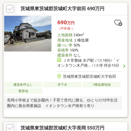
茨城県東茨城郡茨城町大字前田 690万円
690
万円
（坪単価:-）
2
土地面積
240m
用途地域
１種低層
建ぺい率
50%
容積率
100%
建築条件
なし
ＪＲ常磐線 水戸駅 バス18分/「イ
オンタウン水戸南」バス停 停歩13分
茨城県東茨城郡茨城町大字前田
建築条件なし
本下水
1種低層地域
整形地
長岡小学校まで徒歩圏内！子育て世代に贈る、ゆとりの72坪生活
圏内に複合商業施設 イオンタウン水戸南有り有り
茨城県東茨城郡茨城町大字長岡 550万円