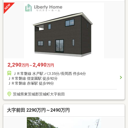
2,290
2,490
万円～
万円
ＪＲ常磐線 水戸駅 バス35分/長岡西 停歩6分
ＪＲ常磐線 偕楽園駅 徒歩92分
ＪＲ常磐線 赤塚駅 徒歩99分
茨城県東茨城郡茨城町大字前田
大字前田 2290万円～2490万円