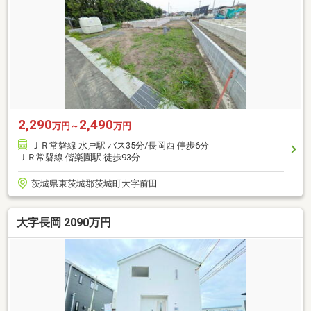
2,290
2,490
万円～
万円
ＪＲ常磐線 水戸駅 バス35分/長岡西 停歩6分
ＪＲ常磐線 偕楽園駅 徒歩93分
茨城県東茨城郡茨城町大字前田
大字長岡 2090万円