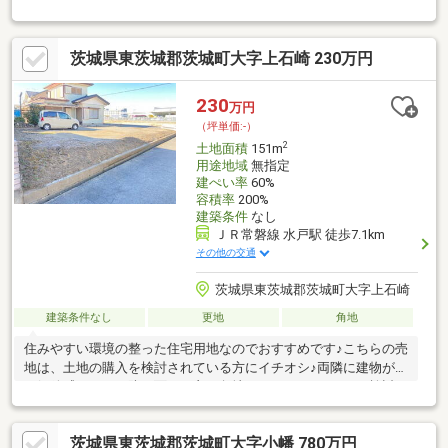
た立地です♪こちらの土地は前面道路6m以上です(^o^)
茨城県東茨城郡茨城町大字上石崎 230万円
230
万円
（坪単価:-）
2
土地面積
151m
用途地域
無指定
建ぺい率
60%
容積率
200%
建築条件
なし
ＪＲ常磐線 水戸駅 徒歩7.1km
その他の交通
茨城県東茨城郡茨城町大字上石崎
建築条件なし
更地
角地
住みやすい環境の整った住宅用地なのでおすすめです♪こちらの売
地は、土地の購入を検討されている方にイチオシ♪両隣に建物がな
く解放感もあり、防犯面でも良い角地はこちらです♪ぜひご検討し
てみてはいかがでしょうか(*^_^*)
茨城県東茨城郡茨城町大字小幡 780万円