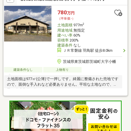
780
万円
（坪単価:-）
2
土地面積
977m
用途地域
無指定
建ぺい率
60%
容積率
200%
建築条件
なし
ＪＲ常磐線 羽鳥駅 徒歩8.0km
茨城県東茨城郡茨城町大字小幡
建築条件なし
上物有り
土地面積は977㎡(公簿)で一押しです。綺麗に整備された売地です
ので、面倒な手入れなど必要ありません。平坦な土地なので、擁
壁・造成費用を抑えられます。好きなデザインで好きな住まいが
建てられる建築条件なし。