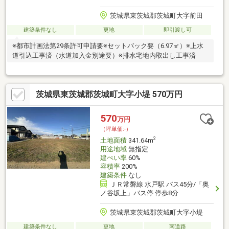
茨城県東茨城郡茨城町大字前田
建築条件なし
更地
即引渡し可
※都市計画法第29条許可申請要※セットバック要（6.97㎡）※上水
道引込工事済（水道加入金別途要）※排水宅地内取出し工事済
茨城県東茨城郡茨城町大字小堤 570万円
570
万円
（坪単価:-）
2
土地面積
341.64m
用途地域
無指定
建ぺい率
60%
容積率
200%
建築条件
なし
ＪＲ常磐線 水戸駅 バス45分/「奥
ノ谷坂上」バス停 停歩8分
茨城県東茨城郡茨城町大字小堤
建築条件なし
更地
南道路