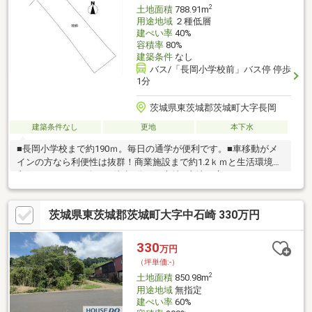
2
土地面積
788.91m
用途地域
２種低層
建ぺい率
40%
容積率
80%
建築条件
なし
バス/「長岡小学校前」バス停 停歩
1分
茨城県東茨城郡茨城町大字長岡
建築条件なし
更地
本下水
■長岡小学校まで約190ｍ。毎日の通学が便利です。■車移動がメ
インの方なら利便性は抜群！商業施設まで約1.2ｋｍと生活環境も
良好です。■バス停まで徒歩1分の好立地■土地が広いためガレー
ジを作ったり平屋にしたり家庭菜園などできます。
茨城県東茨城郡茨城町大字中石崎 330万円
330
万円
（坪単価:-）
2
土地面積
850.98m
用途地域
無指定
建ぺい率
60%