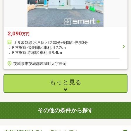
2,090
万円
ＪＲ常磐線 水戸駅 バス33分/長岡西 停歩3分
ＪＲ常磐線 偕楽園駅 車利用 7.7km
ＪＲ常磐線 赤塚駅 車利用 9.4km
茨城県東茨城郡茨城町大字長岡
もっと見る
その他の条件から探す