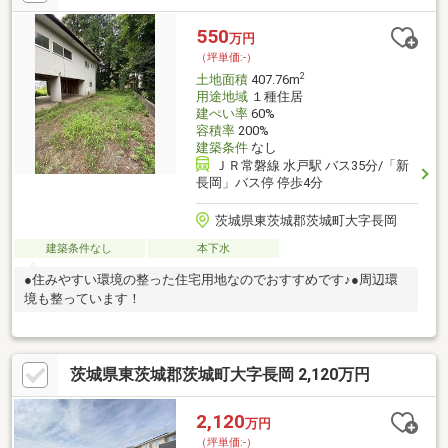
550
万円
（坪単価:-）
2
土地面積
407.76m
用途地域
１種住居
建ぺい率
60%
容積率
200%
建築条件
なし
ＪＲ常磐線 水戸駅 バス35分/「新
長岡」バス停 停歩4分
茨城県東茨城郡茨城町大字長岡
建築条件なし
本下水
●住みやすい環境の整った住宅用地なのでおすすめです♪●周辺環
境も整っています！
茨城県東茨城郡茨城町大字長岡 2,120万円
2,120
万円
（坪単価:-）