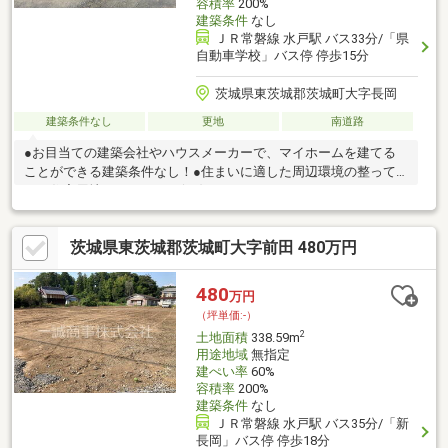
容積率
200%
建築条件
なし
ＪＲ常磐線 水戸駅 バス33分/「県
自動車学校」バス停 停歩15分
茨城県東茨城郡茨城町大字長岡
建築条件なし
更地
南道路
●お目当ての建築会社やハウスメーカーで、マイホームを建てる
ことができる建築条件なし！●住まいに適した周辺環境の整って
いる住宅用地はこちらです(^_^)
茨城県東茨城郡茨城町大字前田 480万円
480
万円
（坪単価:-）
2
土地面積
338.59m
用途地域
無指定
建ぺい率
60%
容積率
200%
建築条件
なし
ＪＲ常磐線 水戸駅 バス35分/「新
長岡」バス停 停歩18分