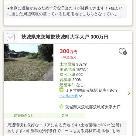
●南側に道路があるため十分な日当たりが確保できます！●住まい
に適した周辺環境の整っている住宅用地はこちらとなっています
♪・公営水道（新規引込工事要）・区域指定内（第3種集落）に該
当（どなたでも住宅等の建築が可能です）・都市計画法の許可
要・地積は分筆予定面積のため多少の増減あり
茨城県東茨城郡茨城町大字大戸 300万円
300
万円
（坪単価:-）
2
土地面積
382m
用途地域
無指定
建ぺい率
60%
容積率
200%
建築条件
なし
ＪＲ常磐線 赤塚駅 徒歩4.8km
その他の交通
茨城県東茨城郡茨城町大字大戸
建築条件なし
更地
周辺環境も良好なエリアにある売地です♪土地面積は382㎡(公簿)
あります♪周辺環境が好条件でニーズもある資材置場用地にも適し