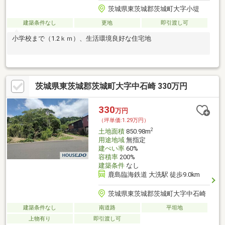
茨城県東茨城郡茨城町大字小堤
建築条件なし
更地
即引渡し可
小学校まで（1.2ｋｍ）、生活環境良好な住宅地
茨城県東茨城郡茨城町大字中石崎 330万円
330
万円
（坪単価:1.29万円）
2
土地面積
850.98m
用途地域
無指定
建ぺい率
60%
容積率
200%
建築条件
なし
鹿島臨海鉄道 大洗駅 徒歩9.0km
茨城県東茨城郡茨城町大字中石崎
建築条件なし
南道路
平坦地
上物有り
即引渡し可