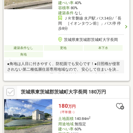
建ぺい率
40%
容積率
80%
建築条件
なし
ＪＲ常磐線 水戸駅 バス34分/「長
岡 ［イオンタウン前］」バス停 停
歩8分
茨城県東茨城郡茨城町大字長岡
建築条件なし
更地
本下水
角地
●角地は人目に付きやすく、防犯面でも安心です！●日照権が侵害
されない第二種低層住居専用地域なので、 安心して住まいを決め
ることができる第二種低層住居専用地域です！●住宅用地なの
で、新しい住まいの場所としておすすめです！
茨城県東茨城郡茨城町大字長岡 180万円
180
万円
（坪単価:-）
2
土地面積
140.84m
用途地域
無指定
建ぺい率
60%