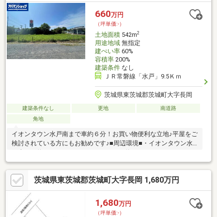
660
万円
（坪単価:-）
2
土地面積
542m
用途地域
無指定
建ぺい率
60%
容積率
200%
建築条件
なし
ＪＲ常磐線「水戸」9.5Ｋｍ
茨城県東茨城郡茨城町大字長岡
建築条件なし
更地
南道路
角地
イオンタウン水戸南まで車約６分！お買い物便利な立地♪平屋をご
検討されている方にもお勧めです♪■周辺環境■・イオンタウン水
戸南まで約2150m・ヨークベニマルまで約1610m・ローソンまで
約980m・ツルハドラッグまで約1890m・ひぬま保育園まで約
180m・長岡小学校まで約1860m・明光中学校まで約1670m◆新サ
茨城県東茨城郡茨城町大字長岡 1,680万円
ービス・マイホームカウンター◆土地探しと同時に、お客様が気
になるハウスメーカーや建築業者様を無料でご相談いただけま
す！また当社にて建築担当営業様もご紹介いたします！お気軽に
1,680
万円
ご相談ください♪
（坪単価:-）