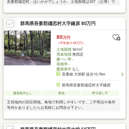
吾妻郡嬬恋村」はいかがでしょうか。土地面積は307 （公簿）で
ございます。こちらの土地は前面道路6ｍ以上です。納得の住まい
選びをするなら、地元
群馬県吾妻郡嬬恋村大字鎌原 80万円
80
万円
（坪単価:0.48万円）
2
土地面積
561m
用途地域
無指定
建ぺい率
-
容積率
-
建築条件
なし
吾妻線 大前駅 徒歩10.7km
群馬県吾妻郡嬬恋村大字鎌原
建築条件なし
更地
即引渡し可
王領地内の別荘用地。角地で利用しやすいです。ご不明点や条件
等何かありましたらお気軽にお問合せ下さい。