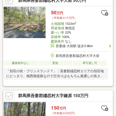
群馬県吾妻郡嬬恋村大字大前 50万円
50
万円
（坪単価:0.11万円）
2
土地面積
1523m
用途地域
無指定
建ぺい率
20%
容積率
100%
建築条件
なし
吾妻線 大前駅 徒歩5.8km
群馬県吾妻郡嬬恋村大字大前
建築条件なし
更地
即引渡し可
「別荘の街・プリンスランド？」：吾妻郡嬬恋村エリアの別荘地
にピッタリ。南西側道路なので日当りはもちろん風通しの良さが
期待できます。広さの心配がいらない土地面積1523 （公簿）。土
地購入をお考えの方
群馬県吾妻郡嬬恋村大字鎌原 150万円
150
万円
（坪単価:0.63万円）