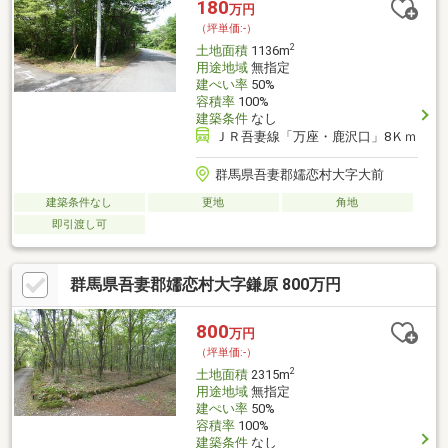
180
万円
（坪単価:-）
2
土地面積
1136m
用途地域
無指定
建ぺい率
50%
容積率
100%
建築条件
なし
ＪＲ吾妻線「万座・鹿沢口」8Ｋｍ
群馬県吾妻郡嬬恋村大字大前
建築条件なし
更地
角地
即引渡し可
群馬県吾妻郡嬬恋村大字鎌原 800万円
800
万円
（坪単価:-）
2
土地面積
2315m
用途地域
無指定
建ぺい率
50%
容積率
100%
建築条件
なし