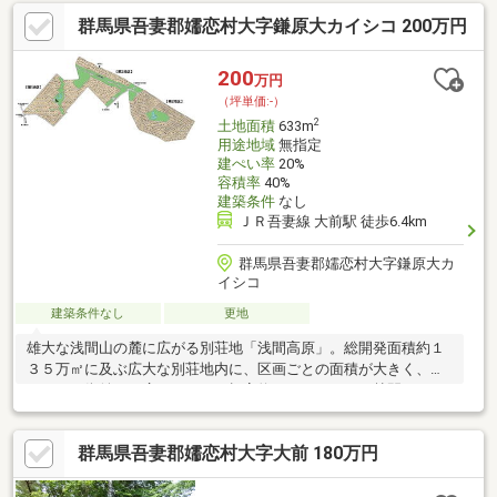
建物を建てる事ができます。イチオシの土地面積1967㎡(公簿)の
群馬県吾妻郡嬬恋村大字鎌原大カイシコ 200万円
土地です。
200
万円
（坪単価:-）
2
土地面積
633m
用途地域
無指定
建ぺい率
20%
容積率
40%
建築条件
なし
ＪＲ吾妻線 大前駅 徒歩6.4km
群馬県吾妻郡嬬恋村大字鎌原大カ
イシコ
建築条件なし
更地
雄大な浅間山の麓に広がる別荘地「浅間高原」。総開発面積約１
３５万㎡に及ぶ広大な別荘地内に、区画ごとの面積が大きく、ゆ
とりある街並みが広がります。標高約１，２００ｍの林間をそよ
ぐ風は、カラッと乾き、真夏の気持ち良さは格別。清々しい避暑
を満喫できます。軽井沢はもちろん、草津・万座方面へのアクセ
群馬県吾妻郡嬬恋村大字大前 180万円
スも良く、レクリエーション拠点としても魅力です。