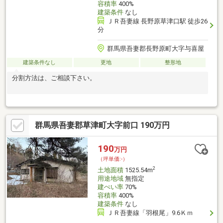
容積率
400%
建築条件
なし
ＪＲ吾妻線 長野原草津口駅 徒歩26
分
群馬県吾妻郡長野原町大字与喜屋
建築条件なし
更地
整形地
分割方法は、ご相談下さい。
群馬県吾妻郡草津町大字前口 190万円
190
万円
（坪単価:-）
2
土地面積
1525.54m
用途地域
無指定
建ぺい率
70%
容積率
400%
建築条件
なし
ＪＲ吾妻線「羽根尾」9.6Ｋｍ