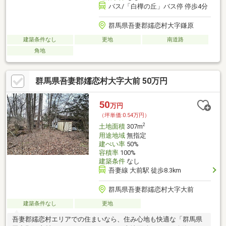
バス/「白樺の丘」バス停 停歩4分
群馬県吾妻郡嬬恋村大字鎌原
建築条件なし
更地
南道路
角地
群馬県吾妻郡嬬恋村大字大前 50万円
50
万円
（坪単価:0.54万円）
2
土地面積
307m
用途地域
無指定
建ぺい率
50%
容積率
100%
建築条件
なし
吾妻線 大前駅 徒歩8.3km
群馬県吾妻郡嬬恋村大字大前
建築条件なし
更地
吾妻郡嬬恋村エリアでの住まいなら、住み心地も快適な「群馬県