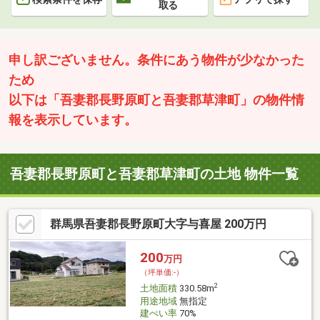
取る
申し訳ございません。条件にあう物件が少なかった
ため
以下は「吾妻郡長野原町と吾妻郡草津町」の物件情
報を表示しています。
吾妻郡長野原町と吾妻郡草津町の土地 物件一覧
群馬県吾妻郡長野原町大字与喜屋 200万円
200
万円
（坪単価:-）
2
土地面積
330.58m
用途地域
無指定
建ぺい率
70%