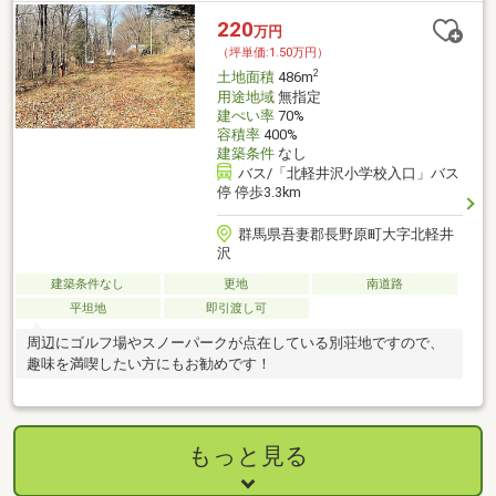
220
万円
（坪単価:1.50万円）
2
土地面積
486m
用途地域
無指定
建ぺい率
70%
容積率
400%
建築条件
なし
バス/「北軽井沢小学校入口」バス
停 停歩3.3km
群馬県吾妻郡長野原町大字北軽井
沢
建築条件なし
更地
南道路
平坦地
即引渡し可
周辺にゴルフ場やスノーパークが点在している別荘地ですので、
趣味を満喫したい方にもお勧めです！
もっと見る