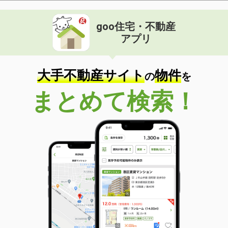
goo住宅・不動産
アプリ
大手不動産サイト
物件
の
を
まとめて検索！