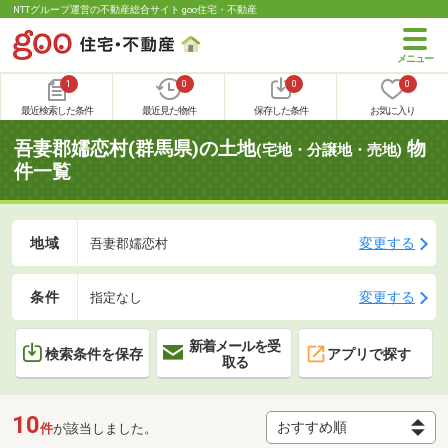
NTTグループ運営の不動産総合サイト goo住宅・不動産
1
0
0
0
最近検索した条件
最近見た物件
保存した条件
お気に入り
吾妻郡嬬恋村(群馬県)の土地
物
(宅地・分譲地・売地)
件一覧
地域
変更する
吾妻郡嬬恋村
条件
変更する
指定なし
新着メールを受
検索条件を保存
アプリで探す
取る
10
件
が該当しました。