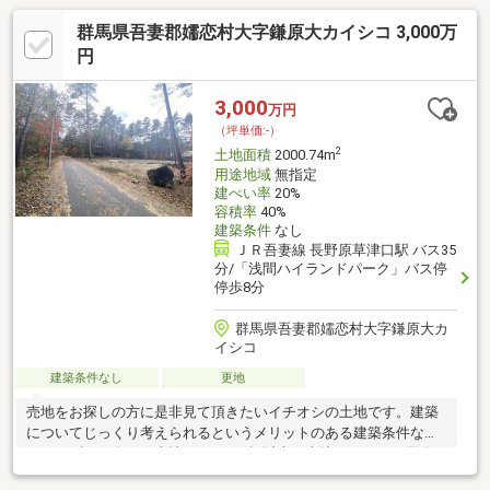
群馬県吾妻郡嬬恋村大字鎌原大カイシコ 3,000万
円
3,000
万円
（坪単価:-）
2
土地面積
2000.74m
用途地域
無指定
建ぺい率
20%
容積率
40%
建築条件
なし
ＪＲ吾妻線 長野原草津口駅 バス35
分/「浅間ハイランドパーク」バス停
停歩8分
群馬県吾妻郡嬬恋村大字鎌原大カ
イシコ
建築条件なし
更地
売地をお探しの方に是非見て頂きたいイチオシの土地です。建築
についてじっくり考えられるというメリットのある建築条件な
し。リゾート向きの土地です。100坪以上の土地ですので、用途
も様々なものが検討できます。幅15m以上の接道なので安心して