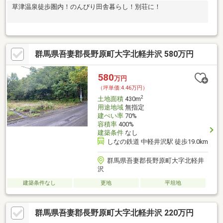
草津温泉徒歩圏内！のんびり田舎暮らし！別荘に！
群馬県吾妻郡長野原町大字北軽井沢 580万円
580
万円
（坪単価:4.46万円）
2
土地面積
430m
用途地域
無指定
建ぺい率
70%
容積率
400%
建築条件
なし
しなの鉄道 中軽井沢駅 徒歩19.0km
群馬県吾妻郡長野原町大字北軽井
沢
建築条件なし
更地
平坦地
群馬県吾妻郡長野原町大字北軽井沢 220万円