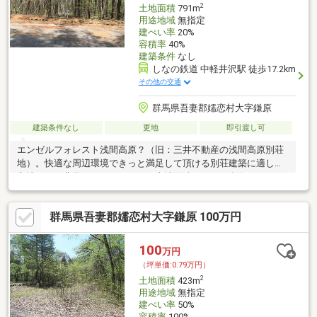
2
土地面積
791m
用途地域
無指定
建ぺい率
20%
容積率
40%
建築条件
なし
しなの鉄道 中軽井沢駅 徒歩17.2km
その他の交通
群馬県吾妻郡嬬恋村大字鎌原
建築条件なし
更地
即引渡し可
エンゼルフォレスト浅間高原？（旧：三井不動産の浅間高原別荘
地）。快適な周辺環境できっと満足して頂ける別荘建築に適した
立地です。非常におすすめです。土地面積は791 （公簿）でイチ
オシ。不動産を探すお客
群馬県吾妻郡嬬恋村大字鎌原 100万円
100
万円
（坪単価:0.79万円）
2
土地面積
423m
用途地域
無指定
建ぺい率
50%
容積率
100%