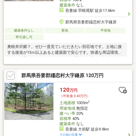
建築条件
なし
吾妻線 羽根尾駅 徒歩17.6km
群馬県吾妻郡嬬恋村大字鎌原
建築条件なし
更地
平坦地
即引渡し可
奥軽井沢郷？。ぜひ一度見ていただきたい別荘地です。土地に接
する接道が15ｍ以上あると建築面で安心です。快適な周辺環境で
きっと満足して頂けるリゾート施設の場所にも適した立地です。
土地購入をお考えの方に好
群馬県吾妻郡嬬恋村大字鎌原 120万円
120
万円
（坪単価:0.40万円）
2
土地面積
1005m
用途地域
無指定
建ぺい率
20%
容積率
40%
建築条件
なし
吾妻線 大前駅 徒歩9.9km
その他の交通