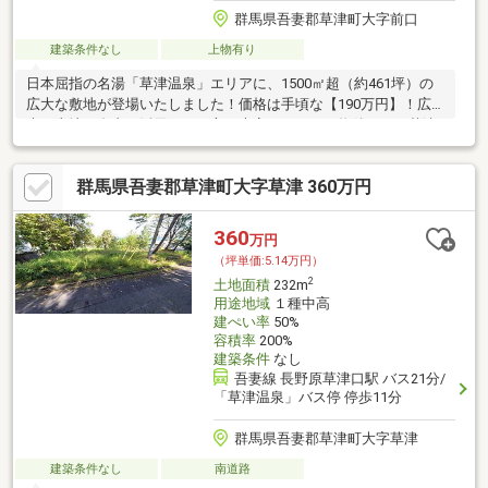
群馬県吾妻郡草津町大字前口
建築条件なし
上物有り
日本屈指の名湯「草津温泉」エリアに、1500㎡超（約461坪）の
広大な敷地が登場いたしました！価格は手頃な【190万円】！広
大な土地を自由に活用したい方に大変おすすめの物件です。草津
温泉街までお車で約13分圏内とアクセスも良く、豊かな自然に囲
まれた静かな環境で新しいライフスタイルを始めてみませんか？
群馬県吾妻郡草津町大字草津 360万円
お気軽にお問い合わせください！
360
万円
（坪単価:5.14万円）
2
土地面積
232m
用途地域
１種中高
建ぺい率
50%
容積率
200%
建築条件
なし
吾妻線 長野原草津口駅 バス21分/
「草津温泉」バス停 停歩11分
群馬県吾妻郡草津町大字草津
建築条件なし
南道路