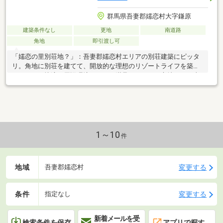
群馬県吾妻郡嬬恋村大字鎌原
建築条件なし
更地
南道路
角地
即引渡し可
「嬬恋の里別荘地？」：吾妻郡嬬恋村エリアの別荘建築にピッタ
リ。角地に別荘を建てて、開放的な理想のリゾートライフを築き
ましょう。快適な周辺環境できっと満足して頂ける立地です。土
地面積は広々1005 （公
1～10
件
地域
変更する
吾妻郡嬬恋村
条件
変更する
指定なし
新着メールを受
検索条件を保存
アプリで探す