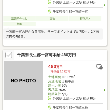
外房線 上総一ノ宮駅 徒歩34分
千葉県長生郡一宮町一宮
建築条件なし
更地
都市ガス
角地
一宮町一宮の静かな住宅地。サーフポイントまで約750ｍ。2区画
の内の1区画。
千葉県長生郡一宮町本給 480万円
480
万円
（坪単価:8.73万円）
2
土地面積
181.82m
用途地域
１種中高
建ぺい率
60%
容積率
200%
建築条件
なし
外房線 上総一ノ宮駅 徒歩18分
千葉県長生郡一宮町本給