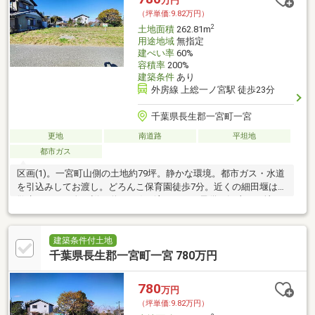
万円
（坪単価:9.82万円）
2
土地面積
262.81m
用途地域
無指定
建ぺい率
60%
容積率
200%
建築条件
あり
外房線 上総一ノ宮駅 徒歩23分
千葉県長生郡一宮町一宮
更地
南道路
平坦地
都市ガス
区画(1)。一宮町山側の土地約79坪。静かな環境。都市ガス・水道
を引込みしてお渡し。どろんこ保育園徒歩7分。近くの細田堰はお
散歩コース。春は桜が咲き、鴨が泳ぎます。子供が沢山いる地
区。海まで車10分。
建築条件付土地
千葉県長生郡一宮町一宮 780万円
780
万円
（坪単価:9.82万円）