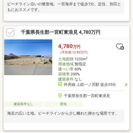
ビーチライン沿いの整形地。一宮海岸まで徒歩7分。定住、別荘と
もにおススメです。
千葉県長生郡一宮町東浪見 4,780万円
4,780
万円
（坪単価:12.83万円）
2
土地面積
1232m
用途地域
無指定
建ぺい率
60%
容積率
200%
建築条件
なし
外房線 上総一ノ宮駅 徒歩35分
千葉県長生郡一宮町東浪見
建築条件なし
更地
海近の広い土地。ビーチラインから少し離れた静かな場所です。