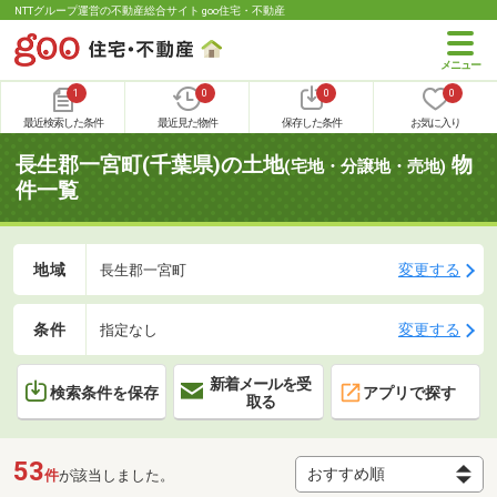
NTTグループ運営の不動産総合サイト goo住宅・不動産
1
0
0
0
最近検索した条件
最近見た物件
保存した条件
お気に入り
長生郡一宮町(千葉県)の土地
物
(宅地・分譲地・売地)
件一覧
地域
変更する
長生郡一宮町
条件
変更する
指定なし
新着メールを受
検索条件を保存
アプリで探す
取る
53
件
が該当しました。