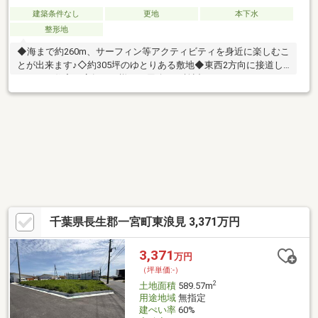
建築条件なし
更地
本下水
整形地
◆海まで約260m、サーフィン等アクティビティを身近に楽しむこ
とが出来ます♪◇約305坪のゆとりある敷地◆東西2方向に接道し
ており、住宅・店舗など様々な用途でご検討いただけます！
◇◆【片手仲介】のSREリアルティ（旧ソニー不動産）は不動産
における透明性と公平性を重視した、エージェントがお部屋探し
を全面的にサポート致します。◇◆ ＊見学可能 ■ご案内・物件パ
ンフレットのご請求はお気軽にどうぞ ※お電話の場合：TEL:03-
6274-6552 ※メールの場合：【資料請求】又は【見学予約】ボタン
をクリックでお問い合わせください。
千葉県長生郡一宮町東浪見 3,371万円
3,371
万円
（坪単価:-）
2
土地面積
589.57m
用途地域
無指定
建ぺい率
60%