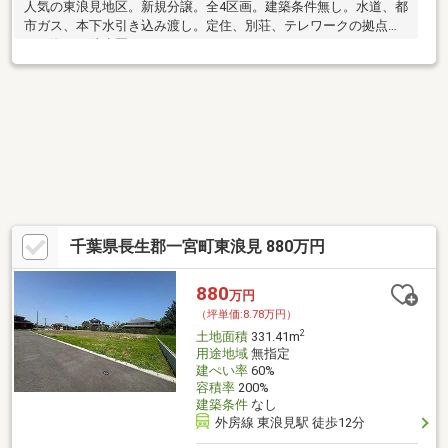
人気の東浪見地区。新規分譲。全4区画。建築条件無し。水道、都
市ガス、本下水引き込み渡し。定住、別荘、テレワークの拠点
に。海まで徒歩圏。
千葉県長生郡一宮町東浪見 880万円
880
万円
（坪単価:8.78万円）
2
土地面積
331.41m
用途地域
無指定
建ぺい率
60%
容積率
200%
建築条件
なし
外房線 東浪見駅 徒歩12分