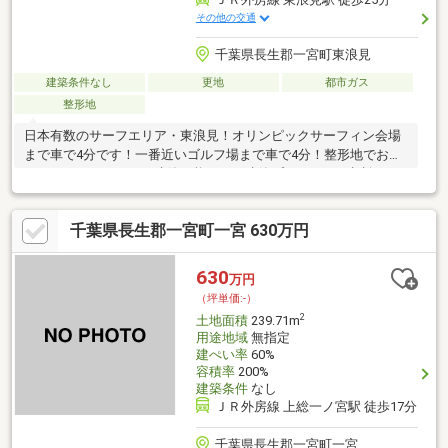
その他の交通
千葉県長生郡一宮町東浪見
建築条件なし
更地
都市ガス
整形地
日本有数のサーフエリア・東浪見！オリンピックサーフィン会場
まで車で4分です！一番近いゴルフ場まで車で4分！整形地でお好
きなハウスメーカーで建築可能です！建築プランなどご相談くだ
さい！分割可能です。都市ガス、公営水道、浄化槽。分譲地専用
の公園には、井戸ポンプの設置もあります。休日問わずお気軽に
千葉県長生郡一宮町一宮 630万円
お問い合わせください。
630
万円
（坪単価:-）
2
土地面積
239.71m
用途地域
無指定
建ぺい率
60%
容積率
200%
建築条件
なし
ＪＲ外房線 上総一ノ宮駅 徒歩17分
千葉県長生郡一宮町一宮