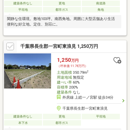
建築条件なし
更地
南道路
平坦地
都市ガス
角地
閑静な住環境。敷地103坪。南西角地。周囲に大型店舗あり生活
便利な好立地。定住、別荘に。
千葉県長生郡一宮町東浪見 1,250万円
1,250
万円
（坪単価:11.78万円）
2
土地面積
350.79m
用途地域
無指定
建ぺい率
60%
容積率
200%
建築条件
なし
外房線 上総一ノ宮駅 徒歩34分
千葉県長生郡一宮町東浪見
建築条件なし
更地
平坦地
本下水
都市ガス