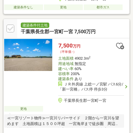
建築条件なし
更地
都市ガス
建築条件付土地
千葉県長生郡一宮町一宮 7,500万円
7,500
万円
（坪単価:-）
2
土地面積
4902.3m
用途地域
無指定
建ぺい率
60%
容積率
200%
建築条件
あり
ＪＲ外房線 上総一ノ宮駅 バス6分/
「新一宮橋」バス停 停歩3分
千葉県長生郡一宮町一宮
更地
≪一宮リゾート物件≫一宮川リバーサイド ２階から一宮川を望
めます 土地面積は１５００坪超 一宮海岸まで徒歩圏 周辺に
旅館や民泊施設があります 住宅、ヴィラ、旅館、飲食店などご