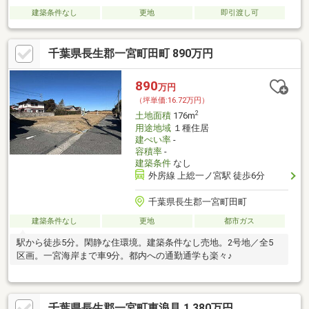
建築条件なし
更地
即引渡し可
千葉県長生郡一宮町田町 890万円
890
万円
（坪単価:16.72万円）
2
土地面積
176m
用途地域
１種住居
建ぺい率
-
容積率
-
建築条件
なし
外房線 上総一ノ宮駅 徒歩6分
千葉県長生郡一宮町田町
建築条件なし
更地
都市ガス
駅から徒歩5分。閑静な住環境。建築条件なし売地。2号地／全5
区画。一宮海岸まで車9分。都内への通勤通学も楽々♪
千葉県長生郡一宮町東浪見 1,380万円