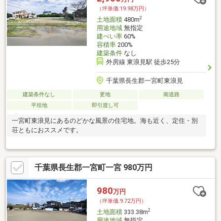
（坪単価:19.98万円）
2
土地面積
480m
用途地域
無指定
建ぺい率
60%
容積率
200%
建築条件
なし
外房線 東浪見駅 徒歩25分
千葉県長生郡一宮町東浪見
建築条件なし
更地
南道路
平坦地
即引渡し可
一宮町東浪見にあるのどかな風景の住宅地。海も近く、定住・別
荘ともにおススメです。
千葉県長生郡一宮町一宮 980万円
980
万円
（坪単価:9.72万円）
2
土地面積
333.38m
用途地域
無指定