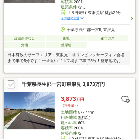
容積率
200%
建築条件
なし
ＪＲ外房線 東浪見駅 徒歩24分
その他の交通
千葉県長生郡一宮町東浪見
建築条件なし
更地
都市ガス
角地
整形地
日本有数のサーフエリア・東浪見！オリンピックサーフィン会場
まで車で5分です！一番近いゴルフ場まで車で8分！整形地でお好
きなハウスメーカーで建築可能です！建築プランなどご相談くだ
さい！分割可能です。プロパンガス、公営水道、浄化槽。分譲地
専用の公園には、井戸ポンプの設置もあります。休日問わずお気
千葉県長生郡一宮町東浪見 3,873万円
軽にお問い合わせください。
3,873
万円
（坪単価:-）
2
土地面積
677.44m
用途地域
無指定
建ぺい率
60%
容積率
200%
建築条件
なし
ＪＲ外房線 東浪見駅 徒歩25分