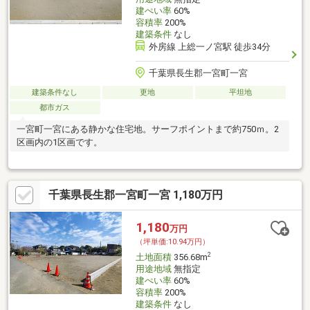
建ぺい率
60%
容積率
200%
建築条件
なし
外房線 上総一ノ宮駅 徒歩34分
千葉県長生郡一宮町一宮
建築条件なし
更地
平坦地
都市ガス
一宮町一宮にある静かな住宅地。サーフポイントまで約750ｍ。2
区画内の1区画です。
千葉県長生郡一宮町一宮 1,180万円
1,180
万円
（坪単価:10.94万円）
2
土地面積
356.68m
用途地域
無指定
建ぺい率
60%
容積率
200%
建築条件
なし