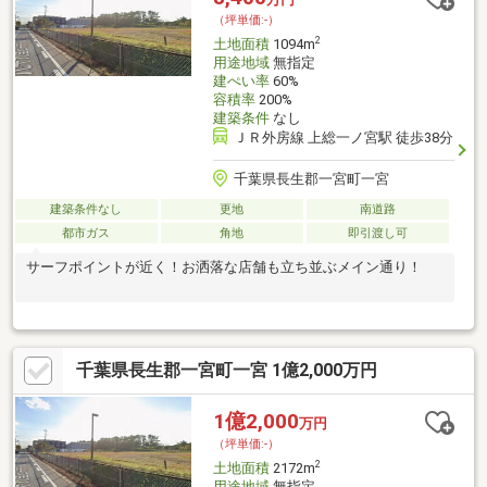
（坪単価:-）
2
土地面積
1094m
用途地域
無指定
建ぺい率
60%
容積率
200%
建築条件
なし
ＪＲ外房線 上総一ノ宮駅 徒歩38分
千葉県長生郡一宮町一宮
建築条件なし
更地
南道路
都市ガス
角地
即引渡し可
サーフポイントが近く！お洒落な店舗も立ち並ぶメイン通り！
千葉県長生郡一宮町一宮 1億2,000万円
1億2,000
万円
（坪単価:-）
2
土地面積
2172m
用途地域
無指定