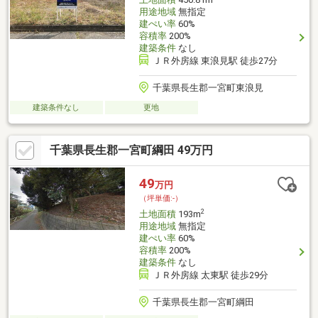
用途地域
無指定
建ぺい率
60%
容積率
200%
建築条件
なし
ＪＲ外房線 東浪見駅 徒歩27分
千葉県長生郡一宮町東浪見
建築条件なし
更地
千葉県長生郡一宮町綱田 49万円
49
万円
（坪単価:-）
2
土地面積
193m
用途地域
無指定
建ぺい率
60%
容積率
200%
建築条件
なし
ＪＲ外房線 太東駅 徒歩29分
千葉県長生郡一宮町綱田