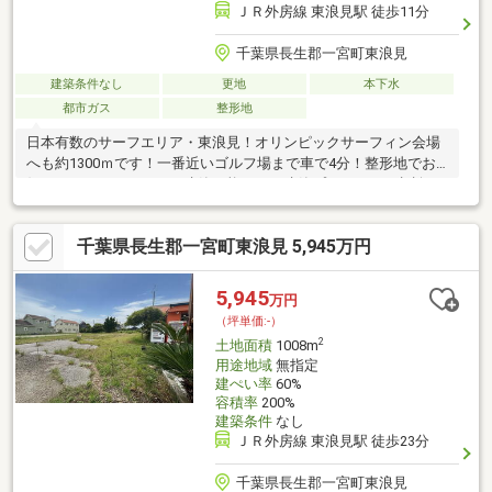
ＪＲ外房線 東浪見駅 徒歩11分
千葉県長生郡一宮町東浪見
建築条件なし
更地
本下水
都市ガス
整形地
日本有数のサーフエリア・東浪見！オリンピックサーフィン会場
へも約1300ｍです！一番近いゴルフ場まで車で4分！整形地でお
好きなハウスメーカーで建築可能です！建築プランなどご相談く
ださい！都市ガス、公共水道、下水も整っています。分譲地専用
の公園には、井戸ポンプの設置もあります。休日問わずお気軽に
千葉県長生郡一宮町東浪見 5,945万円
お問い合わせください。
5,945
万円
（坪単価:-）
2
土地面積
1008m
用途地域
無指定
建ぺい率
60%
容積率
200%
建築条件
なし
ＪＲ外房線 東浪見駅 徒歩23分
千葉県長生郡一宮町東浪見