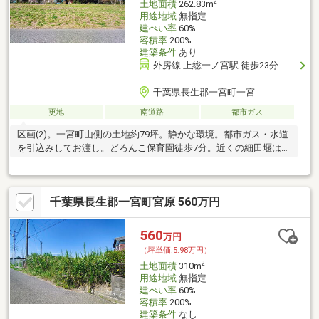
2
土地面積
262.83m
用途地域
無指定
建ぺい率
60%
容積率
200%
建築条件
あり
外房線 上総一ノ宮駅 徒歩23分
千葉県長生郡一宮町一宮
更地
南道路
都市ガス
区画(2)。一宮町山側の土地約79坪。静かな環境。都市ガス・水道
を引込みしてお渡し。どろんこ保育園徒歩7分。近くの細田堰はお
散歩コース。春には桜が咲き、鴨が泳ぎます。子供が沢山いる地
区。海まで車10分
千葉県長生郡一宮町宮原 560万円
560
万円
（坪単価:5.98万円）
2
土地面積
310m
用途地域
無指定
建ぺい率
60%
容積率
200%
建築条件
なし