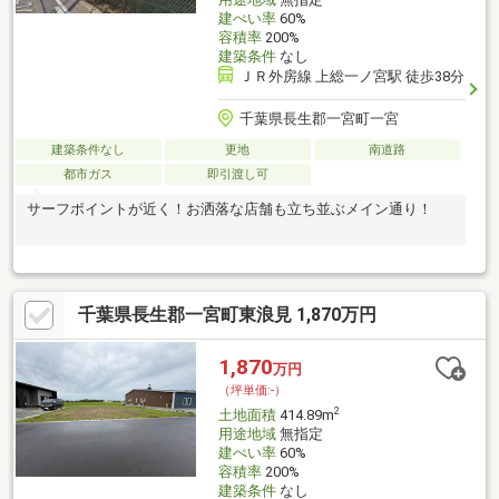
建ぺい率
60%
容積率
200%
建築条件
なし
ＪＲ外房線 上総一ノ宮駅 徒歩38分
千葉県長生郡一宮町一宮
建築条件なし
更地
南道路
都市ガス
即引渡し可
サーフポイントが近く！お洒落な店舗も立ち並ぶメイン通り！
千葉県長生郡一宮町東浪見 1,870万円
1,870
万円
（坪単価:-）
2
土地面積
414.89m
用途地域
無指定
建ぺい率
60%
容積率
200%
建築条件
なし