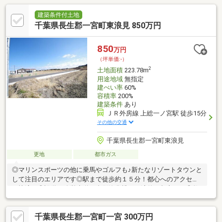
建築条件付土地
千葉県長生郡一宮町東浪見 850万円
850
万円
（坪単価:-）
2
土地面積
223.78m
用途地域
無指定
建ぺい率
60%
容積率
200%
建築条件
あり
ＪＲ外房線 上総一ノ宮駅 徒歩15分
その他の交通
千葉県長生郡一宮町東浪見
更地
都市ガス
◎マリンスポーツの他に乗馬やゴルフも♪新たなリゾートタウンと
して注目のエリアです◎駅まで徒歩約１５分！都心へのアクセス
も快適！◎設備：公営水道・合併浄化槽・経済的な都市ガス◎敷
地６７坪超え、建築条件付き売地、趣味を楽しむ大人のための隠
れ家など豊富な建築プランあります！お気軽にお問い合わせくだ
千葉県長生郡一宮町一宮 300万円
さい。