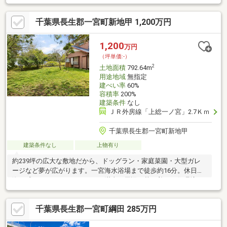
提案できます
千葉県長生郡一宮町新地甲 1,200万円
1,200
万円
（坪単価:-）
2
土地面積
792.64m
用途地域
無指定
建ぺい率
60%
容積率
200%
建築条件
なし
ＪＲ外房線「上総一ノ宮」2.7Ｋｍ
千葉県長生郡一宮町新地甲
建築条件なし
上物有り
約239坪の広大な敷地だから、ドッグラン・家庭菜園・大型ガレ
ージなど夢が広がります。一宮海水浴場まで徒歩約16分。休日は
海を感じながらスローライフを満喫。周辺は落ち着いた住環境。
都心では叶わない開放感を味わえるロケーション。平坦地につき
プランニングしやすく、理想の住まいづくりに最適。セカンドハ
千葉県長生郡一宮町綱田 285万円
ウスや移住、趣味を楽しむ拠点としてもおすすめです。