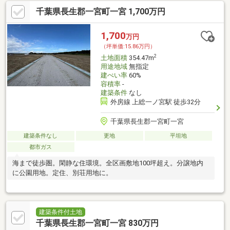
千葉県長生郡一宮町一宮 1,700万円
1,700
万円
（坪単価:15.86万円）
2
土地面積
354.47m
用途地域
無指定
建ぺい率
60%
容積率
-
建築条件
なし
外房線 上総一ノ宮駅 徒歩32分
千葉県長生郡一宮町一宮
建築条件なし
更地
平坦地
都市ガス
海まで徒歩圏。閑静な住環境。全区画敷地100坪超え。分譲地内
に公園用地。定住、別荘用地に。
建築条件付土地
千葉県長生郡一宮町一宮 830万円