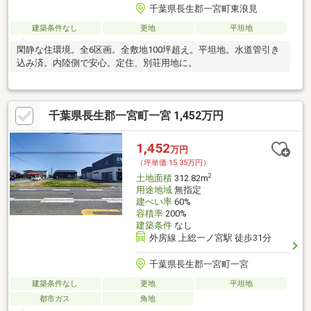
千葉県長生郡一宮町東浪見
建築条件なし
更地
平坦地
閑静な住環境。全6区画。全敷地100坪超え。平坦地。水道管引き
込み済。内陸側で安心。定住、別荘用地に。
千葉県長生郡一宮町一宮 1,452万円
1,452
万円
（坪単価:15.35万円）
2
土地面積
312.82m
用途地域
無指定
建ぺい率
60%
容積率
200%
建築条件
なし
外房線 上総一ノ宮駅 徒歩31分
千葉県長生郡一宮町一宮
建築条件なし
更地
平坦地
都市ガス
角地