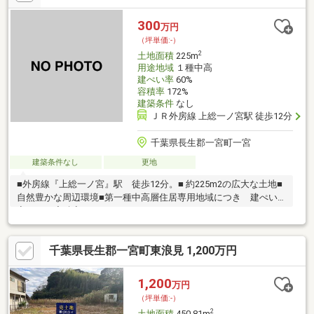
300
万円
（坪単価:-）
2
土地面積
225m
用途地域
１種中高
建ぺい率
60%
容積率
172%
建築条件
なし
ＪＲ外房線 上総一ノ宮駅 徒歩12分
千葉県長生郡一宮町一宮
建築条件なし
更地
■外房線『上総一ノ宮』駅 徒歩12分。■ 約225m2の広大な土地■
自然豊かな周辺環境■第一種中高層住居専用地域につき 建ぺい
率60％・容積率172％
千葉県長生郡一宮町東浪見 1,200万円
1,200
万円
（坪単価:-）
2
土地面積
450.81m