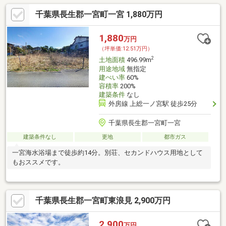
千葉県長生郡一宮町一宮 1,880万円
1,880
万円
（坪単価:12.51万円）
2
土地面積
496.99m
用途地域
無指定
建ぺい率
60%
容積率
200%
建築条件
なし
外房線 上総一ノ宮駅 徒歩25分
千葉県長生郡一宮町一宮
建築条件なし
更地
都市ガス
一宮海水浴場まで徒歩約14分。別荘、セカンドハウス用地として
もおススメです。
千葉県長生郡一宮町東浪見 2,900万円
2,900
万円