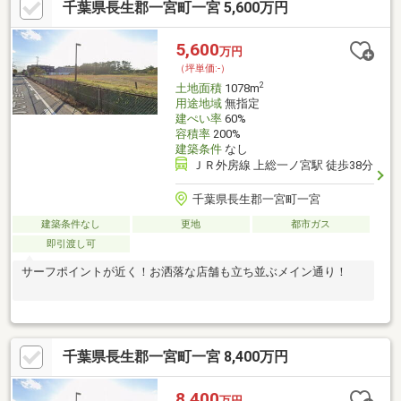
千葉県長生郡一宮町一宮 5,600万円
5,600
万円
（坪単価:-）
2
土地面積
1078m
用途地域
無指定
建ぺい率
60%
容積率
200%
建築条件
なし
ＪＲ外房線 上総一ノ宮駅 徒歩38分
千葉県長生郡一宮町一宮
建築条件なし
更地
都市ガス
即引渡し可
サーフポイントが近く！お洒落な店舗も立ち並ぶメイン通り！
千葉県長生郡一宮町一宮 8,400万円
8,400
万円