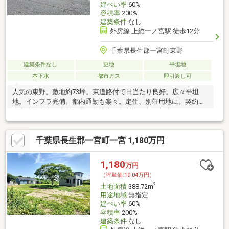
建ぺい率
60%
容積率
200%
建築条件
なし
外房線 上総一ノ宮駅 徒歩12分
千葉県長生郡一宮町東野
建築条件なし
更地
平坦地
本下水
都市ガス
即引渡し可
人気の東野。敷地約73坪。東道路付で日当たり良好。広々平坦
地。インフラ完備。都内通勤も楽々。定住、別荘用地に。契約不
適合責任免責。事前下見、敷地内に無断立ち入り禁止。
千葉県長生郡一宮町一宮 1,180万円
1,180
万円
（坪単価:10.04万円）
2
土地面積
388.72m
用途地域
無指定
建ぺい率
60%
容積率
200%
建築条件
なし