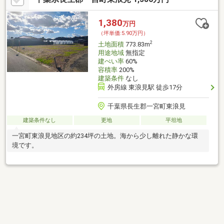
1,380
万円
（坪単価:5.90万円）
2
土地面積
773.83m
用途地域
無指定
建ぺい率
60%
容積率
200%
建築条件
なし
外房線 東浪見駅 徒歩17分
千葉県長生郡一宮町東浪見
建築条件なし
更地
平坦地
一宮町東浪見地区の約234坪の土地。海から少し離れた静かな環
境です。