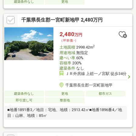
建築条件なし
更地
千葉県長生郡一宮町新地甲 2,480万円
2,480
万円
（坪単価:-）
2
土地面積
2998.42m
用途地域
無指定
建ぺい率
60%
容積率
200%
建築条件
なし
ＪＲ外房線 上総一ノ宮駅 徒歩34分
千葉県長生郡一宮町新地甲
建築条件なし
更地
都市ガス
即引渡し可
整形地
■地番1891番3／地目：宅地、地積：2913.42㎡■地番1896番4／地
目：山林、地積：85㎡