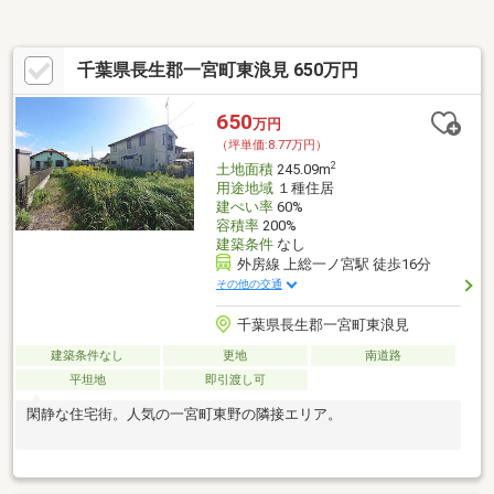
千葉県長生郡一宮町東浪見 650万円
650
万円
（坪単価:8.77万円）
2
土地面積
245.09m
用途地域
１種住居
建ぺい率
60%
容積率
200%
建築条件
なし
外房線 上総一ノ宮駅 徒歩16分
その他の交通
千葉県長生郡一宮町東浪見
建築条件なし
更地
南道路
平坦地
即引渡し可
閑静な住宅街。人気の一宮町東野の隣接エリア。