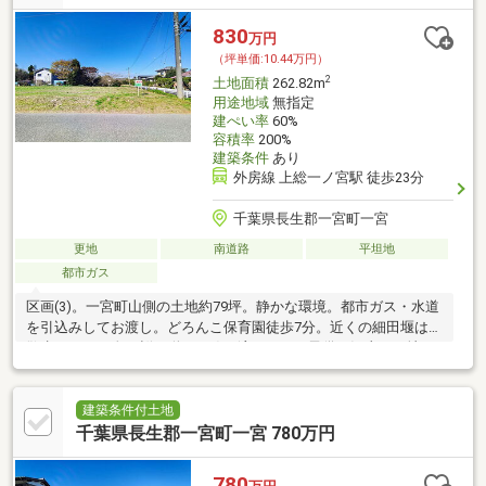
830
万円
（坪単価:10.44万円）
2
土地面積
262.82m
用途地域
無指定
建ぺい率
60%
容積率
200%
建築条件
あり
外房線 上総一ノ宮駅 徒歩23分
千葉県長生郡一宮町一宮
更地
南道路
平坦地
都市ガス
区画(3)。一宮町山側の土地約79坪。静かな環境。都市ガス・水道
を引込みしてお渡し。どろんこ保育園徒歩7分。近くの細田堰はお
散歩コース。春は桜が咲き、鴨が泳ぎます。子供が沢山いる地
区。海まで車10分。
建築条件付土地
千葉県長生郡一宮町一宮 780万円
780