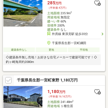
285
万円
（坪単価:4万円）
2
土地面積
235.9m
用途地域
無指定
建ぺい率
60%
容積率
200%
建築条件
なし
外房線 東浪見駅 徒歩20分
千葉県長生郡一宮町綱田
建築条件なし
更地
平坦地
◇建築条件無し売地！お好きな住宅メーカーで建築可能です！◇
釣ヶ崎海岸約2080m
千葉県長生郡一宮町東野 1,180万円
1,180
万円
（坪単価:16.16万円）
2
土地面積
241.48m
用途地域
１種住居