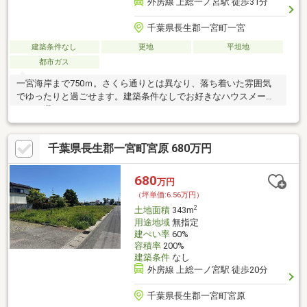
外房線 上総一ノ宮駅 徒歩31分
千葉県長生郡一宮町一宮
建築条件なし
更地
平坦地
都市ガス
一宮海岸まで750ｍ。さくら通りとは異なり、落ち着いた雰囲気
でゆったりと過ごせます。建築条件なしでお好きなハウスメーカ
ーをお選びいただけます。
千葉県長生郡一宮町宮原 680万円
680
万円
（坪単価:6.56万円）
2
土地面積
343m
用途地域
無指定
建ぺい率
60%
容積率
200%
建築条件
なし
外房線 上総一ノ宮駅 徒歩20分
千葉県長生郡一宮町宮原