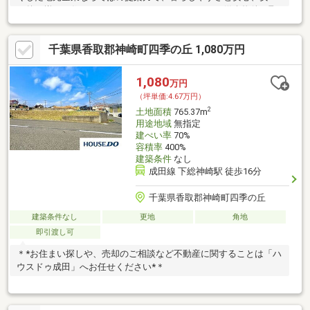
を兼ね揃えた住まいづくりをサポートいたします。媒介物件の取
り扱いをはじめました。販売の他、住宅や土地の買取もしており
ます。お気軽にご相談ください。
千葉県香取郡神崎町四季の丘 1,080万円
1,080
万円
（坪単価:4.67万円）
2
土地面積
765.37m
用途地域
無指定
建ぺい率
70%
容積率
400%
建築条件
なし
成田線 下総神崎駅 徒歩16分
千葉県香取郡神崎町四季の丘
建築条件なし
更地
角地
即引渡し可
＊*お住まい探しや、売却のご相談など不動産に関することは「ハ
ウスドゥ成田」へお任せください*＊