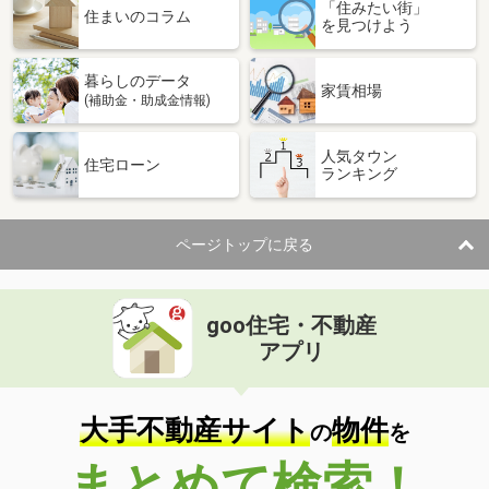
「住みたい街」
住まいのコラム
を見つけよう
暮らしのデータ
家賃相場
(補助金・助成金情報)
人気タウン
住宅ローン
ランキング
ページトップに戻る
goo住宅・不動産
アプリ
大手不動産サイト
物件
の
を
まとめて検索！