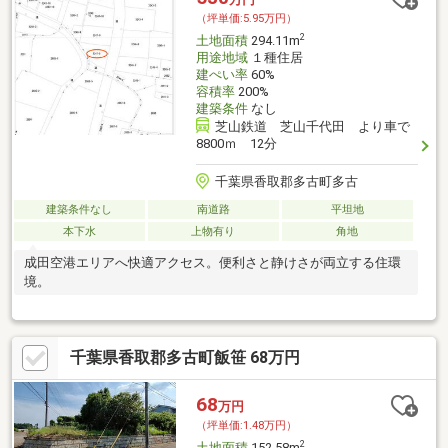
（坪単価:5.95万円）
2
土地面積
294.11m
用途地域
１種住居
建ぺい率
60%
容積率
200%
建築条件
なし
芝山鉄道 芝山千代田 より車で
8800ｍ 12分
千葉県香取郡多古町多古
建築条件なし
南道路
平坦地
本下水
上物有り
角地
成田空港エリアへ快適アクセス。便利さと静けさが両立する住環
境。
千葉県香取郡多古町飯笹 68万円
68
万円
（坪単価:1.48万円）
2
土地面積
152.58m