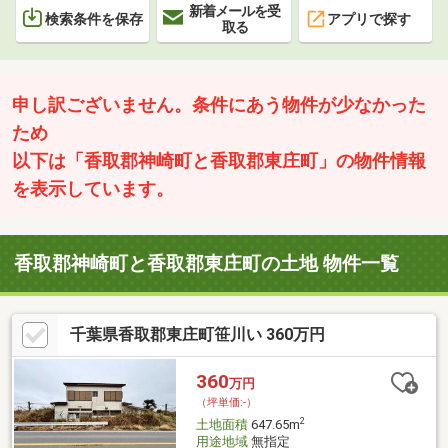
新着メールを受
検索条件を保存
アプリで探す
取る
申し訳ございません。条件にあう物件が少なかった
ため
以下は「香取郡神崎町と香取郡東庄町」の物件情報
を表示しています。
香取郡神崎町と香取郡東庄町の土地 物件一覧
千葉県香取郡東庄町笹川い 360万円
360
万円
（坪単価:-）
2
土地面積
647.65m
用途地域
無指定