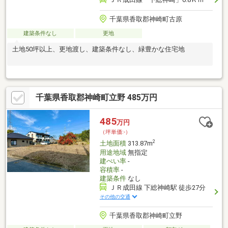
千葉県香取郡神崎町古原
建築条件なし
更地
土地50坪以上、更地渡し、建築条件なし、緑豊かな住宅地
千葉県香取郡神崎町立野 485万円
485
万円
（坪単価:-）
2
土地面積
313.87m
用途地域
無指定
建ぺい率
-
容積率
-
建築条件
なし
ＪＲ成田線 下総神崎駅 徒歩27分
その他の交通
千葉県香取郡神崎町立野