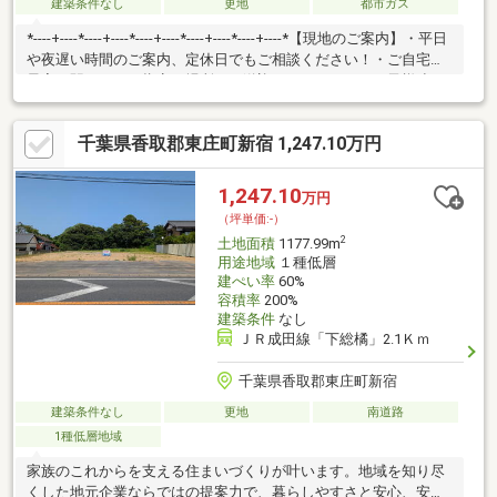
建築条件なし
更地
都市ガス
*----+----*----+----*----+----*----+----*----+----*【現地のご案内】・平日
や夜遅い時間のご案内、定休日でもご相談ください！・ご自宅や
最寄り駅など、ご指定の場所まで送迎いたします！・お子様連れ
大歓迎です◎【お金のご相談】※資金面のご相談のみも大歓迎で
す※・自分がいくらまでのローンを組めるのか知りたい・他社様
千葉県香取郡東庄町新宿 1,247.10万円
で住宅ローンが難しいと言われた、事前審査に落ちてしまった・
転職したばかりで審査に不安がある・お借り入れがある（お車・
カード・キャッシング・リボなど）・お支払いが不安な方・頭金
1,247.10
万円
のご準備が難しい弊社にお気軽にご相談下さいお問い合わせは
（坪単価:-）
ひむか住建043-306-8935まで
2
土地面積
1177.99m
用途地域
１種低層
建ぺい率
60%
容積率
200%
建築条件
なし
ＪＲ成田線「下総橘」2.1Ｋｍ
千葉県香取郡東庄町新宿
建築条件なし
更地
南道路
1種低層地域
家族のこれからを支える住まいづくりが叶います。地域を知り尽
くした地元企業ならではの提案力で、暮らしやすさと安心、安全