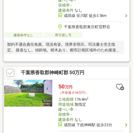
建ぺい率
-
容積率
-
建築条件
なし
成田線 笹川駅 徒歩3.5km
千葉県香取郡東庄町窪野谷
建築条件なし
即引渡し可
契約不適合責任免責。現況有姿。境界非明示。司法書士売主指
定。 接道なし。傾斜地。樹木あり。都市計画区域外のため接道義
務はありません。
千葉県香取郡神崎町郡 50万円
50
万円
（坪単価:0.94万円）
2
土地面積
176.8m
用途地域
無指定
建ぺい率
-
容積率
-
建築条件
なし
成田線 下総神崎駅 徒歩23分