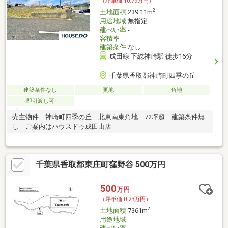
（坪単価:10.79万円）
2
土地面積
239.11m
用途地域
無指定
建ぺい率
-
容積率
-
建築条件
なし
成田線 下総神崎駅 徒歩16分
千葉県香取郡神崎町四季の丘
建築条件なし
更地
角地
即引渡し可
売主物件 神崎町四季の丘 北東南東角地 72坪超 建築条件無
し ご案内はハウスドゥ成田山店
千葉県香取郡東庄町窪野谷 500万円
500
万円
（坪単価:0.23万円）
2
土地面積
7361m
用途地域
-