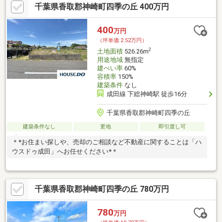
千葉県香取郡神崎町四季の丘 400万円
400
万円
（坪単価:2.52万円）
2
土地面積
526.26m
用途地域
無指定
建ぺい率
60%
容積率
150%
建築条件
なし
成田線 下総神崎駅 徒歩16分
千葉県香取郡神崎町四季の丘
建築条件なし
更地
即引渡し可
＊*お住まい探しや、売却のご相談など不動産に関することは「ハ
ウスドゥ成田」へお任せください*＊
千葉県香取郡神崎町四季の丘 780万円
780
万円