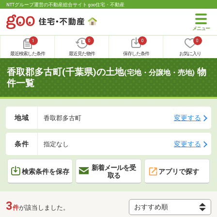
NTTグループ運営の不動産総合サイト goo住宅・不動産
1
0
0
0
最近検索した条件
最近見た物件
保存した条件
お気に入り
香取郡多古町(千葉県)の土地
物
(宅地・分譲地・売地)
件一覧
地域
変更する
香取郡多古町
条件
変更する
指定なし
新着メールを受
検索条件を保存
アプリで探す
取る
3
件
が該当しました。