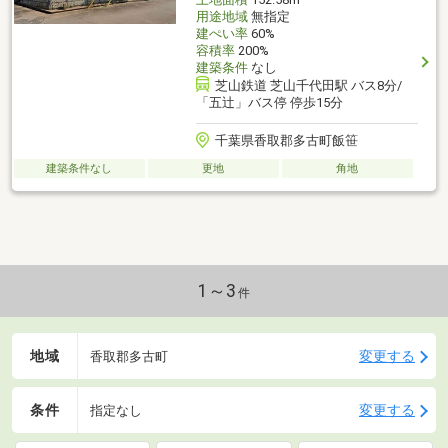
用途地域
無指定
建ぺい率
60%
容積率
200%
建築条件
なし
芝山鉄道 芝山千代田駅 バス8分/
「五辻」バス停 停歩15分
千葉県香取郡多古町飯笹
建築条件なし
更地
角地
1～3
件
地域
変更する
香取郡多古町
条件
変更する
指定なし