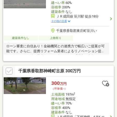
建ぺい率
60%
容積率
200%
建築条件
なし
ＪＲ成田線 笹川駅 徒歩18分
その他の交通
千葉県香取郡東庄町笹川い
建築条件なし
上物有り
ローン審査に自信あり！金融機関との連携力で幅広いご提案が可
能です。さらに、提携リフォーム業者によるリノベーション提案
で、住まいの価値を最大限に引き出します。「購入・売却・リフ
ォーム」すべて当社にお任せください。
千葉県香取郡神崎町古原 300万円
300
万円
（坪単価:-）
2
土地面積
197m
用途地域
無指定
建ぺい率
70%
容積率
400%
建築条件
なし
ＪＲ成田線「下総神崎」6.8Ｋｍ