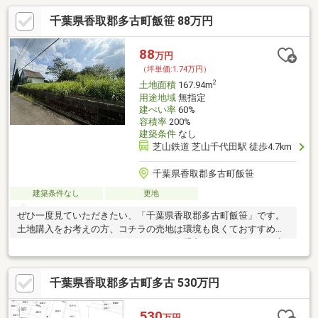
千葉県香取郡多古町飯笹 88万円
88
万円
（坪単価:1.74万円）
2
土地面積
167.94m
用途地域
無指定
建ぺい率
60%
容積率
200%
建築条件
なし
芝山鉄道 芝山千代田駅 徒歩4.7km
千葉県香取郡多古町飯笹
建築条件なし
更地
ぜひ一度見ていただきたい、「千葉県香取郡多古町飯笹」です。
土地購入をお考えの方、コチラの売地は環境も良くておすすめで
す。毎年メンテナンスをしていたので、手入れが行き届いた、安
心の土地です。土地面積は1
千葉県香取郡多古町多古 530万円
530
万円