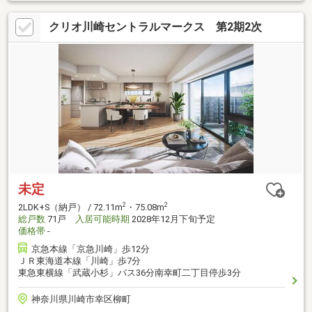
クリオ川崎セントラルマークス 第2期2次
未定
2
2
2LDK+S（納戸） / 72.11m
・75.08m
総戸数
71戸
入居可能時期
2028年12月下旬予定
価格帯
-
京急本線「京急川崎」歩12分
ＪＲ東海道本線「川崎」歩7分
東急東横線「武蔵小杉」バス36分南幸町二丁目停歩3分
神奈川県川崎市幸区柳町