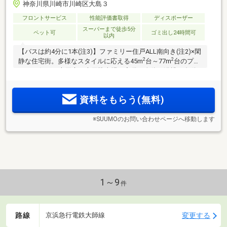
神奈川県川崎市川崎区大島３
フロントサービス
性能評価書取得
ディスポーザー
スーパーまで徒歩5分
ペット可
ゴミ出し24時間可
以内
【バスは約4分に1本(注3)】ファミリー住戸ALL南向き(注2)×閑
2
2
静な住宅街。多様なスタイルに応える45m
台～77m
台のプラ
ン。1F住戸は専用庭に専用駐車場を完備。身体も浴槽も自動
洗浄するミラバス。キッチンを美しく保つディスポーザ等の
先進設備。
資料をもらう(無料)
※SUUMOのお問い合わせページへ移動します
1～9
件
路線
変更する
京浜急行電鉄大師線