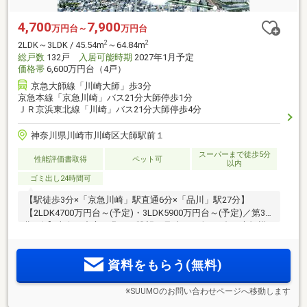
4,700
7,900
万円台～
万円台
2
2
2LDK～3LDK / 45.54m
～64.84m
総戸数
132戸
入居可能時期
2027年1月予定
価格帯
6,600万円台（4戸）
京急大師線「川崎大師」歩3分
京急本線「京急川崎」バス21分大師停歩1分
ＪＲ京浜東北線「川崎」バス21分大師停歩4分
神奈川県川崎市川崎区大師駅前１
スーパーまで徒歩5分
性能評価書取得
ペット可
以内
ゴミ出し24時間可
【駅徒歩3分×「京急川崎」駅直通6分×「品川」駅27分】
【2LDK4700万円台～(予定)・3LDK5900万円台～(予定)／第3
期6次】南向き中心、豊かな眺望を見晴らす全132邸の大規模
レジデンス。ZEH-M Oriented×低炭素建築物認定。駅までフラ
ットな道のりで快適アクセス。1LDK～3LDKのこだわりが詰ま
資料をもらう(無料)
ったルームプラン。
※SUUMOのお問い合わせページへ移動します