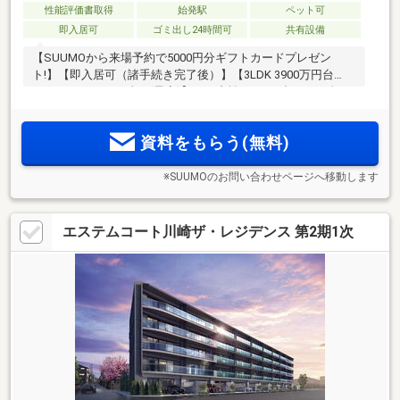
性能評価書取得
始発駅
ペット可
即入居可
ゴミ出し24時間可
共有設備
【SUUMOから来場予約で5000円分ギフトカードプレゼン
ト!】【即入居可（諸手続き完了後）】【3LDK 3900万円台
～/4LDK 4900万円台～(予定)】月々支払い6万円台～（頭金8万
円、ボーナス時加算額5万円台)(予定)「川崎」駅生活圏。駐車
場設置率約80％、平置駐車場中心。敷地内駐車場使用料月額
資料をもらう(無料)
900円～。全266邸
※SUUMOのお問い合わせページへ移動します
エステムコート川崎ザ・レジデンス 第2期1次