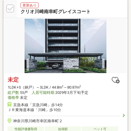
更新あり
クリオ川崎南幸町グレイスコート
未定
2
2
1LDK+S（納戸）～3LDK / 44.8m
～80.87m
総戸数
55戸
入居可能時期
2029年3月下旬予定
価格帯
未定
京急本線「京急川崎」歩14分
ＪＲ東海道本線「川崎」歩10分
神奈川県川崎市幸区南幸町２
性能評価書取得
始発駅
ペット可