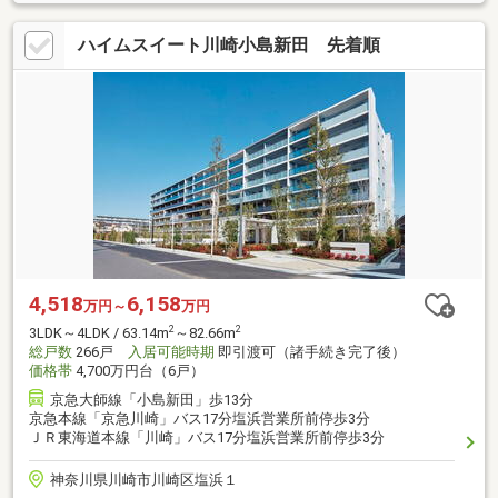
ハイムスイート川崎小島新田 先着順
4,518
6,158
万円～
万円
2
2
3LDK～4LDK / 63.14m
～82.66m
総戸数
266戸
入居可能時期
即引渡可（諸手続き完了後）
価格帯
4,700万円台（6戸）
京急大師線「小島新田」歩13分
京急本線「京急川崎」バス17分塩浜営業所前停歩3分
ＪＲ東海道本線「川崎」バス17分塩浜営業所前停歩3分
神奈川県川崎市川崎区塩浜１