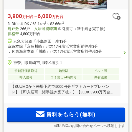
3,900
6,000
万円台～
万円台
2
2
3LDK～4LDK / 63.14m
～82.66m
総戸数
266戸
入居可能時期
即引渡可（諸手続き完了後）
価格帯
4,800万円台
京急大師線「小島新田」歩13分
京急本線「京急川崎」バス17分塩浜営業所前停歩3分
ＪＲ東海道本線「川崎」バス17分塩浜営業所前停歩3分
神奈川県川崎市川崎区塩浜１
性能評価書取得
始発駅
ペット可
即入居可
ゴミ出し24時間可
共有設備
【SUUMOから来場予約で5000円分ギフトカードプレゼン
ト!】【即入居可（諸手続き完了後）】【3LDK 3900万円台
～/4LDK 4900万円台～(予定)】月々支払い6万円台～（頭金8万
円、ボーナス時加算額5万円台)(予定)「川崎」駅生活圏。駐車
場設置率約80％、平置駐車場中心。敷地内駐車場使用料月額
資料をもらう(無料)
900円～。全266邸
※SUUMOのお問い合わせページへ移動します