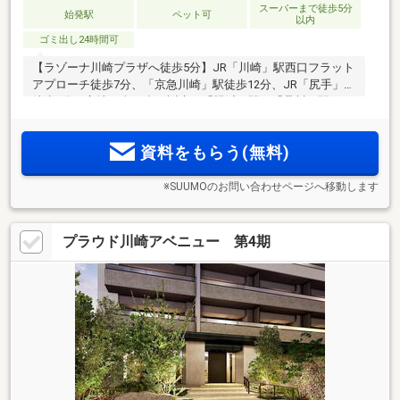
スーパーまで徒歩5分
始発駅
ペット可
以内
ゴミ出し24時間可
【ラゾーナ川崎プラザへ徒歩5分】JR「川崎」駅西口フラット
アプローチ徒歩7分、「京急川崎」駅徒歩12分、JR「尻手」駅
徒歩9分の立地に全70邸が誕生。「横浜」駅、「品川」駅へは
1駅のダイレクトアクセス。「羽田空港第3ターミナル」駅へ
も快適アクセス。徒歩2分の商店街やスーパー、徒歩10分圏の
資料をもらう(無料)
総合病院が充実。
※SUUMOのお問い合わせページへ移動します
プラウド川崎アベニュー 第4期