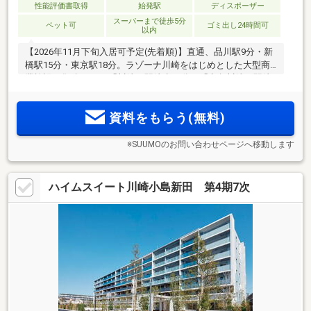
性能評価書取得
始発駅
ディスポーザー
スーパーまで徒歩5分
ペット可
ゴミ出し24時間可
以内
【2026年11月下旬入居可予定(先着順)】直通、品川駅9分・新
橋駅15分・東京駅18分。ラゾーナ川崎をはじめとした大型商
業施設が集積するJR「川崎」駅徒歩11分、「京急川崎」駅徒
歩9分、2駅5路線利用可で東京・横浜・羽田空港方面へダイレ
クト。南西向き中心×収納充実の2LDK・3LDK全78邸。上層階
資料をもらう(無料)
からは開放的な眺望を享受
※SUUMOのお問い合わせページへ移動します
ハイムスイート川崎小島新田 第4期7次