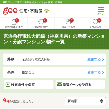
NTTグループ運営の不動産総合サイト goo住宅・不動産
1
0
0
0
最近検索した条件
最近見た物件
保存した条件
お気に入り
京浜急行電鉄大師線（神奈川県）の新築マンショ
ン・分譲マンション 物件一覧
路線
変更する
京浜急行電鉄大師線
条件
変更する
指定なし
検索条件を保存
新着メールを受取る
9
件
が該当しました。