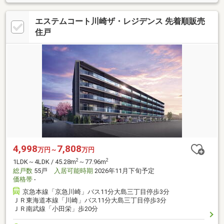
エステムコート川崎ザ・レジデンス 先着順販売
住戸
4,998
7,808
万円～
万円
2
2
1LDK～4LDK / 45.28m
～77.96m
総戸数
55戸
入居可能時期
2026年11月下旬予定
価格帯
-
京急本線「京急川崎」バス11分大島三丁目停歩3分
ＪＲ東海道本線「川崎」バス11分大島三丁目停歩3分
ＪＲ南武線「小田栄」歩20分