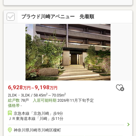
プラウド川崎アベニュー 先着順
6,928
9,198
万円～
万円
2
2
2LDK・3LDK / 58.45m
～70.05m
総戸数
78戸
入居可能時期
2026年11月下旬予定
価格帯
-
京急本線「京急川崎」歩9分
ＪＲ東海道本線「川崎」歩11分
神奈川県川崎市川崎区榎町