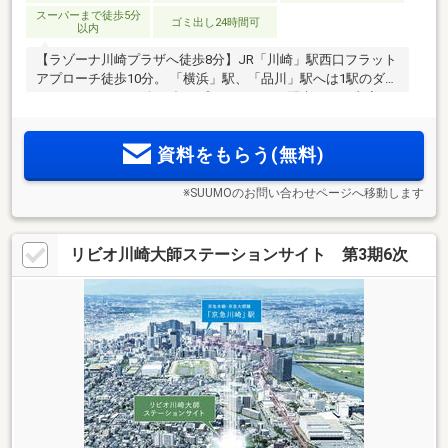
スーパーまで徒歩5分
ゴミ出し24時間可
以内
【ラゾーナ川崎プラザへ徒歩8分】JR「川崎」駅西口フラット
アプローチ徒歩10分。 「横浜」駅、「品川」駅へは1駅のダイ
レクトアクセス。 全54邸のプライバシーに配慮された内廊下
設計。1フロア5邸（最上階4邸）のゆとりある配棟計画。
資料をもらう(無料)
※SUUMOのお問い合わせページへ移動します
リビオ川崎大師ステーションサイト 第3期6次