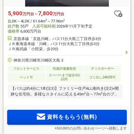
5,900
7,800
万円台～
万円台
2
2
2LDK～4LDK / 61.64m
～77.96m
総戸数
55戸
入居可能時期
2026年11月下旬予定
価格帯
6,600万円台
京急本線「京急川崎」バス11分大島三丁目停歩3分
ＪＲ東海道本線「川崎」バス11分大島三丁目停歩3分
ＪＲ南武線「小田栄」歩20分
神奈川県川崎市川崎区大島３
フロントサービス
性能評価書取得
ディスポーザー
スーパーまで徒歩5分
ペット可
ゴミ出し24時間可
以内
【バスは約4分に1本(注3)】ファミリー住戸ALL南向き(注2)×閑
2
2
静な住宅街。多様なスタイルに応える45m
台～77m
台のプラ
ン。1F住戸は専用庭に専用駐車場を完備。身体も浴槽も自動
洗浄するミラバス。キッチンを美しく保つディスポーザ等の
先進設備。
資料をもらう(無料)
※SUUMOのお問い合わせページへ移動します