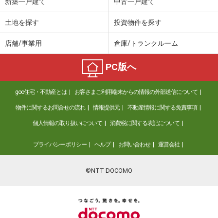
新築一戸建て
中古一戸建て
土地を探す
投資物件を探す
店舗/事業用
倉庫/トランクルーム
PC版へ
goo住宅・不動産とは
お客さまご利用端末からの情報の外部送信について
物件に関するお問合せの流れ
情報提供元
不動産情報に関する免責事項
個人情報の取り扱いについて
消費税に関する表記について
プライバシーポリシー
ヘルプ
お問い合わせ
運営会社
©NTT DOCOMO