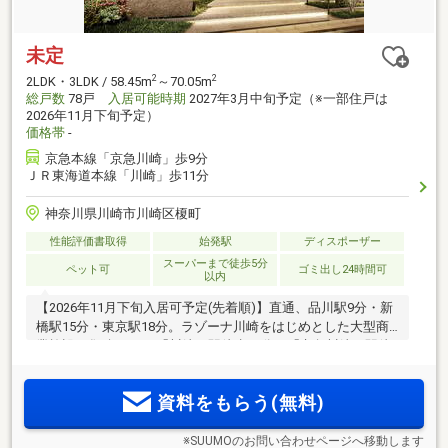
未定
2
2
2LDK・3LDK / 58.45m
～70.05m
総戸数
78戸
入居可能時期
2027年3月中旬予定（※一部住戸は
2026年11月下旬予定）
価格帯
-
京急本線「京急川崎」歩9分
ＪＲ東海道本線「川崎」歩11分
神奈川県川崎市川崎区榎町
性能評価書取得
始発駅
ディスポーザー
スーパーまで徒歩5分
ペット可
ゴミ出し24時間可
以内
【2026年11月下旬入居可予定(先着順)】直通、品川駅9分・新
橋駅15分・東京駅18分。ラゾーナ川崎をはじめとした大型商
業施設が集積するJR「川崎」駅徒歩11分、「京急川崎」駅徒
歩9分、2駅5路線利用可で東京・横浜・羽田空港方面へダイレ
クト。南西向き中心×収納充実の2LDK・3LDK全78邸。上層階
資料をもらう(無料)
からは開放的な眺望を享受
※SUUMOのお問い合わせページへ移動します