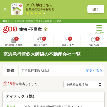
アプリ版はこちら
開く
複数社の物件を探せる！
NTTグループ運営の不動産総合サイト goo住宅・不動産
0
0
0
0
最近検索した条件
最近見た物件
保存した条件
お気に入り
京浜急行電鉄大師線の不動産会社一覧
路線
変更する
京浜急行電鉄大師線
全19
件
が該当しました。
アイテック（株）
所在地
神奈川県川崎市川崎区観音１丁目７－１４