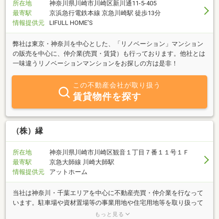
所在地
神奈川県川崎市川崎区新川通11-5-405
最寄駅
京浜急行電鉄本線 京急川崎駅 徒歩13分
情報提供元
LIFULL HOME'S
弊社は東京・神奈川を中心とした、「リノベーション」マンション
の販売を中心に、仲介業(売買・賃貸）も行っております。他社とは
一味違うリノベーションマンションをお探しの方は是非！
この不動産会社が取り扱う
賃貸物件を探す
（株）縁
所在地
神奈川県川崎市川崎区観音１丁目７番１１号１Ｆ
最寄駅
京急大師線 川崎大師駅
情報提供元
アットホーム
当社は神奈川・千葉エリアを中心に不動産売買・仲介業を行なって
います。駐車場や資材置場等の事業用地や住宅用地等を取り扱って
おります。お客様の要望や意向に沿ったご提案をスピード感良く、
もっと見る