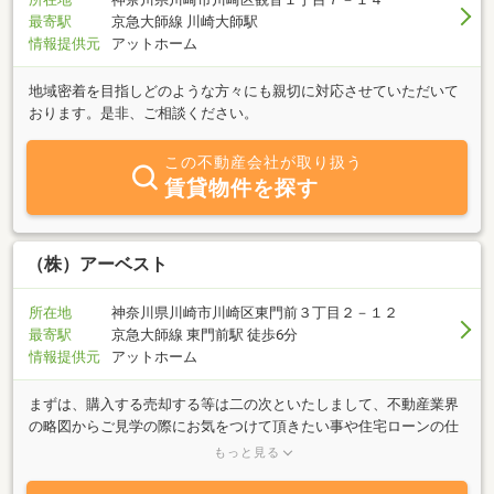
最寄駅
京急大師線 川崎大師駅
情報提供元
アットホーム
地域密着を目指しどのような方々にも親切に対応させていただいて
おります。是非、ご相談ください。
この不動産会社が取り扱う
賃貸物件を探す
（株）アーベスト
所在地
神奈川県川崎市川崎区東門前３丁目２－１２
最寄駅
京急大師線 東門前駅 徒歩6分
情報提供元
アットホーム
まずは、購入する売却する等は二の次といたしまして、不動産業界
の略図からご見学の際にお気をつけて頂きたい事や住宅ローンの仕
組み、審査の重要点等からお打合せさせていただき、お客様にベス
もっと見る
トなご提案からお打合せできればと思っております。お気軽にお声
をお掛けください。