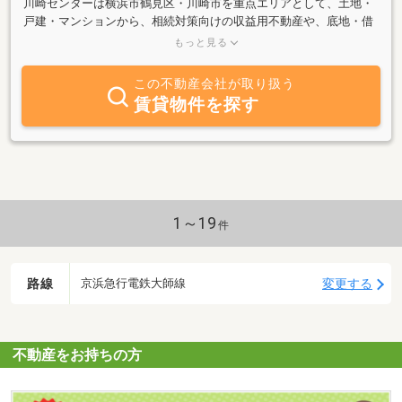
川崎センターは横浜市鶴見区・川崎市を重点エリアとして、土地・
戸建・マンションから、相続対策向けの収益用不動産や、底地・借
地のご相談まで、幅広くお取扱いしております。ご来店心よりお待
もっと見る
ちしております。
この不動産会社が取り扱う
賃貸物件を探す
1～19
件
路線
変更する
京浜急行電鉄大師線
不動産をお持ちの方