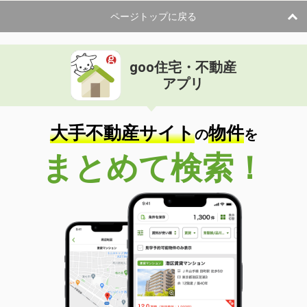
ページトップに戻る
goo住宅・不動産
アプリ
大手不動産サイト
物件
の
を
まとめて検索！