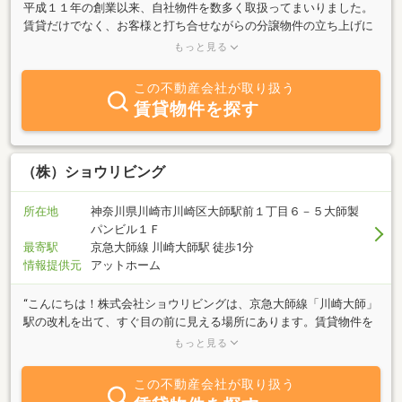
平成１１年の創業以来、自社物件を数多く取扱ってまいりました。
賃貸だけでなく、お客様と打ち合せながらの分譲物件の立ち上げに
も豊富な実績がございます。自社物件に限り仲介手数料、更新料無
もっと見る
料！敷金礼金なしの物件もございます！川崎区、京急川崎線沿いで
物件をお探しの際は是非おまかせください。きめ細やかなサービス
この不動産会社が取り扱う
のご提供をお約束いたします。
賃貸物件を探す
（株）ショウリビング
所在地
神奈川県川崎市川崎区大師駅前１丁目６－５大師製
パンビル１Ｆ
最寄駅
京急大師線 川崎大師駅 徒歩1分
情報提供元
アットホーム
“こんにちは！株式会社ショウリビングは、京急大師線「川崎大師」
駅の改札を出て、すぐ目の前に見える場所にあります。賃貸物件を
中心に、売買、リフォームなど不動産に関する事なら幅広く取り扱
もっと見る
っております。もちろんお部屋を貸したい、売りたいというオーナ
ーさんも大募集しております。もし大師線でお部屋探しをされるな
この不動産会社が取り扱う
ら、ぜひ当社へ一度寄ってみて下さい。必ず期待に応えられるよう