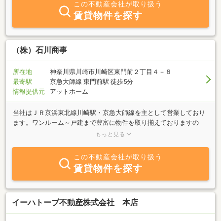
この不動産会社が取り扱う
賃貸物件を探す
（株）石川商事
所在地
神奈川県川崎市川崎区東門前２丁目４－８
最寄駅
京急大師線 東門前駅 徒歩5分
情報提供元
アットホーム
当社はＪＲ京浜東北線川崎駅・京急大師線を主として営業しており
ます。ワンルーム～戸建まで豊富に物件を取り揃えておりますの
で、お部屋探しの際はぜひお気軽にお問合せ下さい。また、社宅・
もっと見る
社員寮などお探しの法人様のお問合せも大歓迎です！その他、空室
や入居者管理等でお困りのオーナー様もぜひ一度当社までご相談下
この不動産会社が取り扱う
さい。経験豊富なスタッフが親身になってお応え致します。
賃貸物件を探す
イーハトーブ不動産株式会社 本店