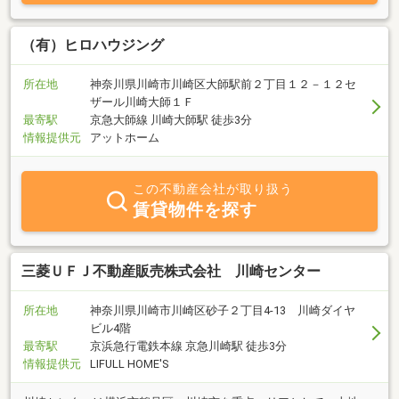
困っている」。どんな些細なことでも構いません。土地や建物のこ
とでお困りでしたら、まずはお気軽にご連絡ください。私たちは、
お客様のお話をじっくり伺い、「伝える」ことを大切にしながら、
（有）ヒロハウジング
最適な解決策へと導きます。
所在地
神奈川県川崎市川崎区大師駅前２丁目１２－１２セ
ザール川崎大師１Ｆ
最寄駅
京急大師線 川崎大師駅 徒歩3分
情報提供元
アットホーム
この不動産会社が取り扱う
賃貸物件を探す
三菱ＵＦＪ不動産販売株式会社 川崎センター
所在地
神奈川県川崎市川崎区砂子２丁目4-13 川崎ダイヤ
ビル4階
最寄駅
京浜急行電鉄本線 京急川崎駅 徒歩3分
情報提供元
LIFULL HOME'S