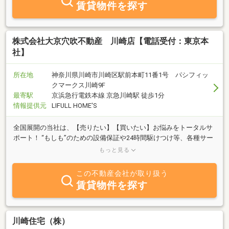
賃貸物件を探す
株式会社大京穴吹不動産 川崎店【電話受付：東京本
社】
所在地
神奈川県川崎市川崎区駅前本町11番1号 パシフィッ
クマークス川崎9F
最寄駅
京浜急行電鉄本線 京急川崎駅 徒歩1分
情報提供元
LIFULL HOME'S
全国展開の当社は、【売りたい】【買いたい】お悩みをトータルサ
ポート！ “もしも”のための設備保証や24時間駆けつけ等、各種サー
ビスで安心のお取引きをバックアップいたします。お気軽にお問い
もっと見る
合わせ下さい。
この不動産会社が取り扱う
賃貸物件を探す
川崎住宅（株）