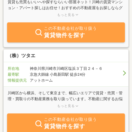
賃貸も売買もいいへや探すならいい部屋ネット！川崎の賃貸マンシ
ョン・アパート探しはお任せ！おすすめの不動産屋をお探しならグ
ループ創業52年の当店へ。9言語対応のサポート体制で、あなたに
もっと見る
ピッタリなお部屋をご提案します。当店では川崎区、幸区、横浜市
鶴見区を中心に、中原区、大田区などの近隣自治体についてもご紹
この不動産会社が取り扱う
介させていただいております。空室でお困りのオーナー様もお気軽
賃貸物件を探す
にご相談下ください。
（株）ツタエ
所在地
神奈川県川崎市川崎区塩浜３丁目２４－６
最寄駅
京急大師線 小島新田駅 徒歩24分
情報提供元
アットホーム
川崎区から横浜、そして東京まで、幅広いエリアで賃貸・売買・管
理・買取りの不動産業務を取り扱っています。不動産に関するお悩
みは、時に緊急を要したり、専門的な判断が必要になったりしま
もっと見る
す。そんな時こそ、私たちにご相談ください。「迅速かつ誠実な対
応」をモットーに、お客様一人ひとりの状況に真摯に向き合いま
この不動産会社が取り扱う
す。「この土地、どう活用したらいいんだろう？」「空き家になっ
賃貸物件を探す
てしまった建物をどうにかしたい」「賃貸物件の入居者トラブルで