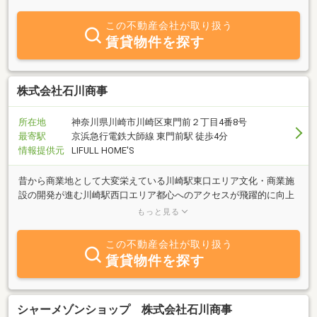
丁寧なご提案を心がけております。不動産のご相談は株式会社縁に
お任せ下さい。
この不動産会社が取り扱う
賃貸物件を探す
株式会社石川商事
所在地
神奈川県川崎市川崎区東門前２丁目4番8号
最寄駅
京浜急行電鉄大師線 東門前駅 徒歩4分
情報提供元
LIFULL HOME'S
昔から商業地として大変栄えている川崎駅東口エリア文化・商業施
設の開発が進む川崎駅西口エリア都心へのアクセスが飛躍的に向上
した武蔵小杉エリア石川商事ではそれらの人気のエリアを4店舗で
もっと見る
カバーしています。
この不動産会社が取り扱う
賃貸物件を探す
シャーメゾンショップ 株式会社石川商事