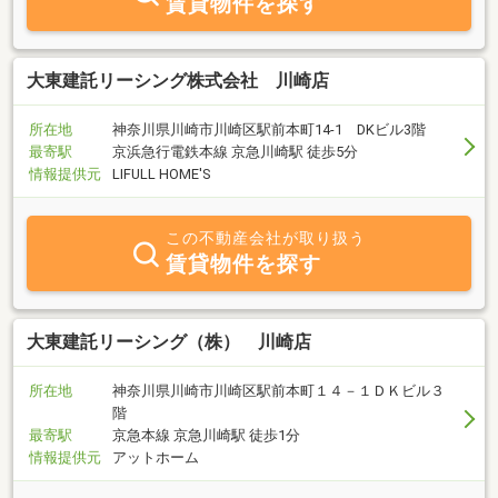
賃貸物件を探す
努力したいと思います。当社への目印は「川崎大師」駅の改札を出
てすぐ目の前に見える星のマークの看板が目印です。みなさまのご
来店心よりお待ちしております。
大東建託リーシング株式会社 川崎店
所在地
神奈川県川崎市川崎区駅前本町14-1 DKビル3階
最寄駅
京浜急行電鉄本線 京急川崎駅 徒歩5分
情報提供元
LIFULL HOME'S
この不動産会社が取り扱う
賃貸物件を探す
大東建託リーシング（株） 川崎店
所在地
神奈川県川崎市川崎区駅前本町１４－１ＤＫビル３
階
最寄駅
京急本線 京急川崎駅 徒歩1分
情報提供元
アットホーム