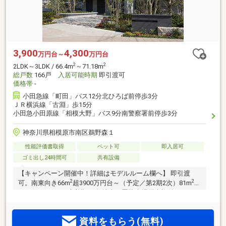
3,900
4,300
万円台～
万円台
2
2
2LDK～3LDK / 66.4m
～71.18m
総戸数
166戸
入居可能時期
即引渡可
価格帯
-
小田急線「町田」バス12分北ひろば前停歩3分
ＪＲ横浜線「古淵」歩15分
小田急小田原線「相模大野」バス9分南警察署前停歩3分
神奈川県相模原市南区鵜野森１
性能評価書取得
ペット可
即入居可
ゴミ出し24時間可
共有設備
【キャンペーン開催中！詳細はモデルルーム欄へ】 即引渡
2
2
可。南東向き66m
超3900万円台～（予定／第2期2次）81m
台
4LDK5198万円（先着順） 敷地内平置駐車場優先権付。5つの
大型商業施設が揃うJR横浜線「古淵」駅徒歩15分。「町田」
駅1駅3分。全邸南東・南西向きの明るく開放的な住空間。
資料をもらう(無料)