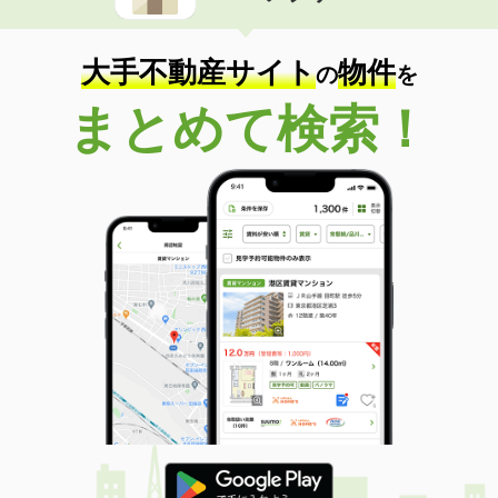
大手不動産サイト
物件
の
を
まとめて検索！