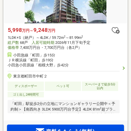
5,998
9,248
万円～
万円
2
2
1LDK+S（納戸）～4LDK / 59.72m
～81.99m
総戸数
68戸
入居可能時期
2026年11月下旬予定
価格帯
7,400万円台・7,700万円台（各2戸）
小田急線「町田」歩15分
ＪＲ横浜線「町田」歩19分
小田急小田原線「相模大野」歩42分
東京都町田市中町２
スーパーまで徒歩5分
ディスポーザー
ペット可
以内
ゴミ出し24時間可
「町田」駅徒歩2分の立地にマンションギャラリー公開中＜予
2
約制＞【南西向き 3LDK 5900万円台予定】4LDK 81m
超プラン
もご用意。全邸南東・南西向き/角住戸率50％。複合商業施設
ままともプラザ町田徒歩2分(ロピア徒歩2分)。小田急線・JR
横浜線「町田」駅徒歩圏。「新宿」駅へ直通34分