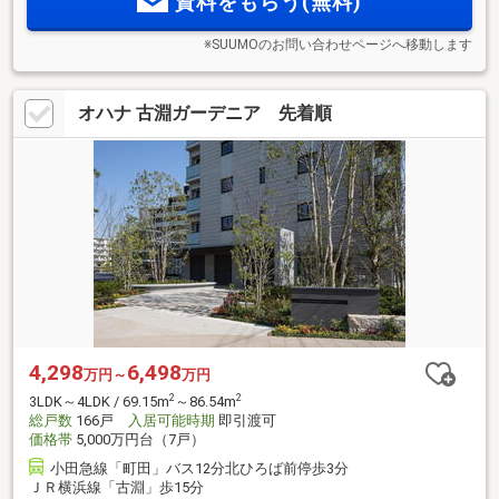
資料をもらう(無料)
※SUUMOのお問い合わせページへ移動します
オハナ 古淵ガーデニア 先着順
4,298
6,498
万円～
万円
2
2
3LDK～4LDK / 69.15m
～86.54m
総戸数
166戸
入居可能時期
即引渡可
価格帯
5,000万円台（7戸）
小田急線「町田」バス12分北ひろば前停歩3分
ＪＲ横浜線「古淵」歩15分