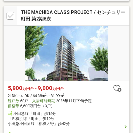
THE MACHIDA CLASS PROJECT / センチュリー
町田 第2期6次
5,900
9,000
万円台～
万円台
2
2
2LDK～4LDK / 64.38m
～81.99m
総戸数
68戸
入居可能時期
2026年11月下旬予定
価格帯
6,600万円台（3戸）
小田急線「町田」歩15分
ＪＲ横浜線「町田」歩19分
小田急小田原線「相模大野」歩42分