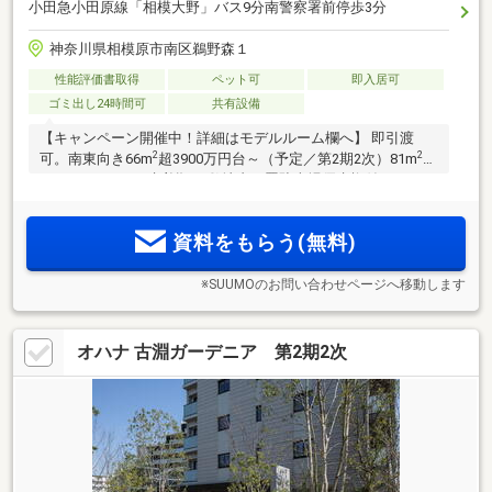
小田急小田原線「相模大野」バス9分南警察署前停歩3分
神奈川県相模原市南区鵜野森１
性能評価書取得
ペット可
即入居可
ゴミ出し24時間可
共有設備
【キャンペーン開催中！詳細はモデルルーム欄へ】 即引渡
2
2
可。南東向き66m
超3900万円台～（予定／第2期2次）81m
台
4LDK5198万円（先着順） 敷地内平置駐車場優先権付。5つの
大型商業施設が揃うJR横浜線「古淵」駅徒歩15分。「町田」
駅1駅3分。全邸南東・南西向きの明るく開放的な住空間。
資料をもらう(無料)
※SUUMOのお問い合わせページへ移動します
オハナ 古淵ガーデニア 第2期2次