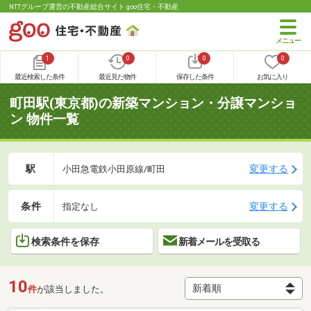
NTTグループ運営の不動産総合サイト goo住宅・不動産
1
0
0
0
最近検索した条件
最近見た物件
保存した条件
お気に入り
町田駅(東京都)の新築マンション・分譲マンショ
ン 物件一覧
駅
変更する
小田急電鉄小田原線/町田
条件
変更する
指定なし
検索条件を保存
新着メールを受取る
10
件
が該当しました。