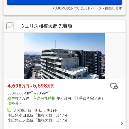
※SUUMOのお問い合わせページへ移動します
ウエリス相模大野 先着順
4,698
5,598
万円～
万円
2
2
3LDK / 66.41m
～70.99m
総戸数
173戸
入居可能時期
即引渡可（諸手続き完了後）
価格帯
-
ＪＲ横浜線「町田」歩23分
小田急小田原線「相模大野」歩17分
小田急江ノ島線「相模大野」歩17分