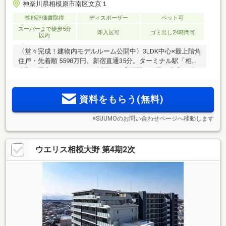
神奈川県相模原市南区文京１
性能評価書取得
ディスポーザー
ペット可
スーパーまで徒歩5分
即入居可
ゴミ出し24時間可
以内
〈堂々完成！建物内モデルルーム公開中〉3LDK中心×最上階角
住戸・先着順 5598万円。新宿直通35分。ターミナル駅「相模
大野」最寄りでありながら近隣は教育機関や公園が充実し魅
力的な子育て環境！12階建全23プラン。南東西向き。駐車場
は平置中心/全122台分確保(月額4000円～)
資料をもらう(無料)
※SUUMOのお問い合わせページへ移動します
ウエリス相模大野 第4期2次