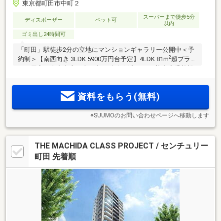
東京都町田市中町２
スーパーまで徒歩5分
ディスポーザー
ペット可
以内
ゴミ出し24時間可
「町田」駅徒歩2分の立地にマンションギャラリー公開中＜予
2
約制＞【南西向き 3LDK 5900万円台予定】4LDK 81m
超プラン
もご用意。全邸南東・南西向き/角住戸率50％。複合商業施設
ままともプラザ町田徒歩2分(ロピア徒歩2分)。小田急線・JR
横浜線「町田」駅徒歩圏。「新宿」駅へ直通34分
資料をもらう(無料)
※SUUMOのお問い合わせページへ移動します
THE MACHIDA CLASS PROJECT / センチュリー
町田 先着順