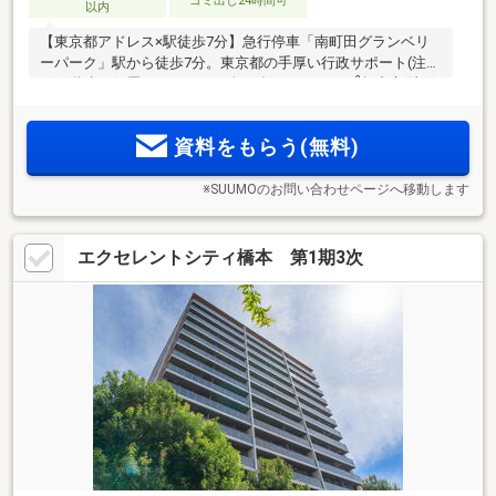
ゴミ出し24時間可
以内
【東京都アドレス×駅徒歩7分】急行停車「南町田グランベリ
ーパーク」駅から徒歩7分。東京都の手厚い行政サポート(注
2
1)×5階建て低層レジデンス・全78邸。3LDK･70m
超中心(注2)
の多彩なプラン。リモートワークや貸切パーティーなど柔軟
に対応できる集会室付き。ZEH-M Oriented認定取得済み
資料をもらう(無料)
※SUUMOのお問い合わせページへ移動します
エクセレントシティ橋本 第1期3次