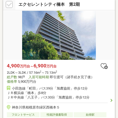
エクセレントシティ橋本 第2期
4,900
6,900
万円台～
万円台
2
2
2LDK～3LDK / 57.16m
～73.13m
総戸数
98戸
入居可能時期
即引渡可（諸手続き完了後）
価格帯
5,900万円台
小田急線「町田」バス39分「旭農協前」停歩12分
ＪＲ横浜線「橋本」歩8分
ＪＲ中央線「八王子」バス30分「旭農協前」停歩12分
神奈川県相模原市緑区西橋本５
フロントサービス
性能評価書取得
始発駅