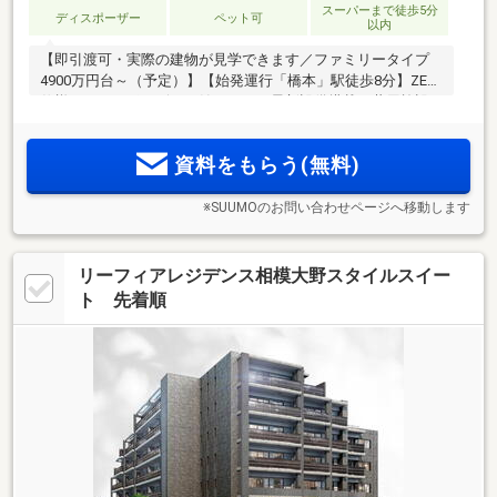
スーパーまで徒歩5分
ディスポーザー
ペット可
以内
【即引渡可・実際の建物が見学できます／ファミリータイプ
4900万円台～（予定）】【始発運行「橋本」駅徒歩8分】ZEH
仕様・ディスポーザーを始めとする最新設備搭載、共用施設
も充実の全98邸！商業施設、スーパー、公園、病院等周辺環
境も充実の好立地に堂々誕生！
資料をもらう(無料)
※SUUMOのお問い合わせページへ移動します
リーフィアレジデンス相模大野スタイルスイー
ト 先着順