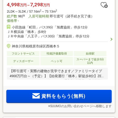
4,998
7,298
万円～
万円
2
2
2LDK～3LDK / 57.16m
～73.13m
総戸数
98戸
入居可能時期
即引渡可（諸手続き完了後）
価格帯
-
小田急線「町田」バス39分「旭農協前」停歩12分
ＪＲ横浜線「橋本」歩8分
ＪＲ中央線「八王子」バス30分「旭農協前」停歩12分
神奈川県相模原市緑区西橋本５
フロントサービス
性能評価書取得
始発駅
スーパーまで徒歩5分
ディスポーザー
ペット可
以内
【即引渡可・実際の建物が見学できます／ファミリータイプ
4900万円台～（予定）】【始発運行「橋本」駅徒歩8分】ZEH
仕様・ディスポーザーを始めとする最新設備搭載、共用施設
も充実の全98邸！商業施設、スーパー、公園、病院等周辺環
境も充実の好立地に堂々誕生！
資料をもらう(無料)
※SUUMOのお問い合わせページへ移動します