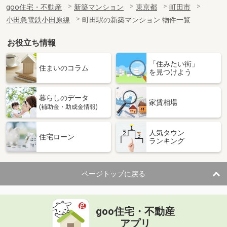
goo住宅・不動産
新築マンション
東京都
町田市
小田急電鉄小田原線
町田駅の新築マンション 物件一覧
お役立ち情報
「住みたい街」
住まいのコラム
を見つけよう
暮らしのデータ
家賃相場
(補助金・助成金情報)
人気タウン
住宅ローン
ランキング
ページトップに戻る
goo住宅・不動産
アプリ