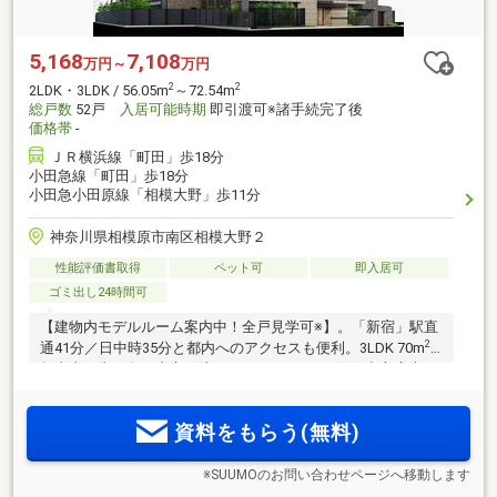
5,168
7,108
万円～
万円
2
2
2LDK・3LDK / 56.05m
～72.54m
総戸数
52戸
入居可能時期
即引渡可※諸手続完了後
価格帯
-
ＪＲ横浜線「町田」歩18分
小田急線「町田」歩18分
小田急小田原線「相模大野」歩11分
神奈川県相模原市南区相模大野２
性能評価書取得
ペット可
即入居可
ゴミ出し24時間可
【建物内モデルルーム案内中！全戸見学可※】。「新宿」駅直
2
通41分／日中時35分と都内へのアクセスも便利。3LDK 70m
超南東・南西向き中心（注1）、ワイドスパン住戸中心広大な
公園を間近に「内廊下」設計採用。閑静な住宅街、3方向接道
角地。【建物完成後販売】※契約住戸除く
資料をもらう(無料)
※SUUMOのお問い合わせページへ移動します