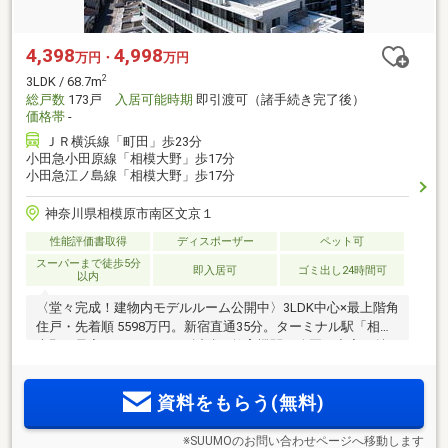
4,398
4,998
万円・
万円
2
3LDK / 68.7m
総戸数
173戸
入居可能時期
即引渡可（諸手続き完了後）
価格帯
-
ＪＲ横浜線「町田」歩23分
小田急小田原線「相模大野」歩17分
小田急江ノ島線「相模大野」歩17分
神奈川県相模原市南区文京１
性能評価書取得
ディスポーザー
ペット可
スーパーまで徒歩5分
即入居可
ゴミ出し24時間可
以内
〈堂々完成！建物内モデルルーム公開中〉3LDK中心×最上階角
住戸・先着順 5598万円。新宿直通35分。ターミナル駅「相模
大野」最寄りでありながら近隣は教育機関や公園が充実し魅
力的な子育て環境！12階建全23プラン。南東西向き。駐車場
は平置中心/全122台分確保(月額4000円～)
資料をもらう(無料)
※SUUMOのお問い合わせページへ移動します