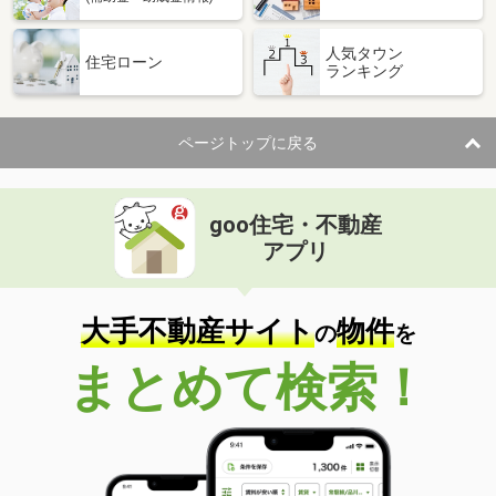
人気タウン
住宅ローン
ランキング
ページトップに戻る
goo住宅・不動産
アプリ
大手不動産サイト
物件
の
を
まとめて検索！