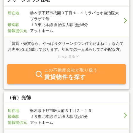
所在地
栃木県下野市祇園３丁目１－１ミラパセオ自治医大
プラザ７号
最寄駅
ＪＲ東北本線 自治医大駅 徒歩5分
情報提供元
アットホーム
「賃貸・売買なら、やっぱりグリーンタウン住宅だよね！」なんて
お声を沢山頂戴しております。初めての一人暮らしでご心配な方、
遠方からで市内の環境がよくわからない方、忙しくてなかなかご来
もっと見る
店できない方、などなど、女性スタッフが丁寧にアドバイス致しま
す。子育て情報やオススメのお店など、地域情報も満載な当社にお
この不動産会社が取り扱う
気軽にご連絡下さい。
賃貸物件を探す
（有）光徳
所在地
栃木県下野市医大前３丁目２－１６
最寄駅
ＪＲ東北本線 自治医大駅 徒歩1分
情報提供元
アットホーム