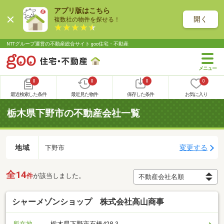
アプリ版はこちら
開く
複数社の物件を探せる！
NTTグループ運営の不動産総合サイト goo住宅・不動産
0
0
0
0
最近検索した条件
最近見た物件
保存した条件
お気に入り
栃木県下野市の不動産会社一覧
地域
変更する
下野市
全14
件
が該当しました。
シャーメゾンショップ 株式会社高山商事
所在地
栃木県下野市石橋428-3