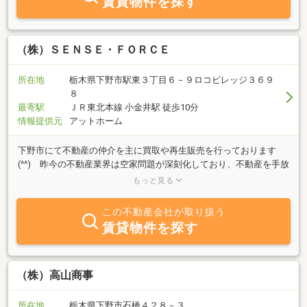
賃貸物件を探す
（株）ＳＥＮＳＥ・ＦＯＲＣＥ
所在地
栃木県下野市駅東３丁目６－９ロコビレッジ３６９
８
最寄駅
ＪＲ東北本線 小金井駅 徒歩10分
情報提供元
アットホーム
下野市にて不動産の仲介を主に買取や再生販売を行っております
(^^) 昨今の不動産業界は空家問題が深刻化しており、不動産を手放
すことへのお悩みを持った方が増えている一方で建築費用の高騰と
もっと見る
金利上昇、全国的な不動産相場上昇の影響もあり、マイホームを持
ちたくても購入できないといった相談をいただきます。弊社ではそ
この不動産会社が取り扱う
ういった「売りたい」「買いたい」お客様の架け橋となり、1人で
賃貸物件を探す
も多くの方にマイホームを手に入れていただきたいと考えておりま
す。単純に売れればいいということではなく、常にサービス向上と
技術向上を求め、お客様との出会いを実りあるご縁に変えていきま
す。公式LINEからのお問い合わせも可能です→ID : @050fkhkz ぜ
（株）高山商事
ひ登録をお願いいたします♪( ´θ｀)
所在地
栃木県下野市石橋４２８－３