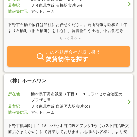
最寄駅
ＪＲ東北本線 石橋駅 徒歩5分
情報提供元
アットホーム
下野市石橋の物件は当社にお任せください。高山商亊は昭和５１年
より石橋町（旧石橋町）を中心に、賃貸物件や土地、中古住宅等
様々な物件の取引を行っております。宅地建物取引主任者が安心の
もっと見る
お取引をお手伝いいたします。 店舗・事務所・マンション・アパー
ト・倉庫などの賃貸から、不動産売買の仲介・管理・事務用収益物
この不動産会社が取り扱う
件の有効利用もご相談ください。豊富な経験と最新情報の中からあ
賃貸物件を探す
なたのご要望にお答えいたします。
（株）ホームワン
所在地
栃木県下野市祇園３丁目１－１ミラパセオ自治医大
プラザ１号
最寄駅
ＪＲ東北本線 自治医大駅 徒歩6分
情報提供元
アットホーム
下野市祇園3丁目1-1ミラパセオ自治医大プラザ1号（ガスト自治医大
前店さま向かい）にて営業しております。地域のお客様に、より安