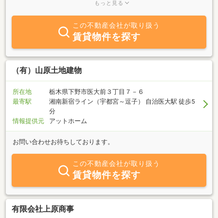
心頂き喜んでいただけるよう、全力でサポートいたします。特に中
もっと見る
古住宅をご購入いただいてのリフォームにお喜びの声を頂いており
ます。女性スタッフとの打ち合わせによりオリジナリティーを出し
この不動産会社が取り扱う
ながら細かいところまで行き届いた丁寧なプランニングをさせて頂
賃貸物件を探す
きます。お気軽に、ご来店・お問い合わせください。
（有）山原土地建物
所在地
栃木県下野市医大前３丁目７－６
最寄駅
湘南新宿ライン（宇都宮～逗子） 自治医大駅 徒歩5
分
情報提供元
アットホーム
お問い合わせお待ちしております。
この不動産会社が取り扱う
賃貸物件を探す
有限会社上原商事