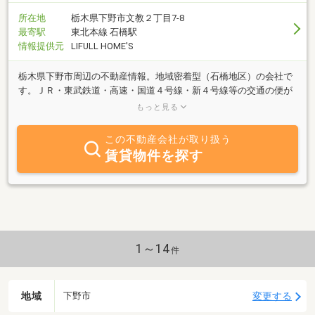
所在地
栃木県下野市文教２丁目7-8
最寄駅
東北本線 石橋駅
情報提供元
LIFULL HOME'S
栃木県下野市周辺の不動産情報。地域密着型（石橋地区）の会社で
す。ＪＲ・東武鉄道・高速・国道４号線・新４号線等の交通の便が
良く、田舎暮らしには程良い環境のもと生活していただける地域で
もっと見る
す。
この不動産会社が取り扱う
賃貸物件を探す
1～14
件
地域
変更する
下野市