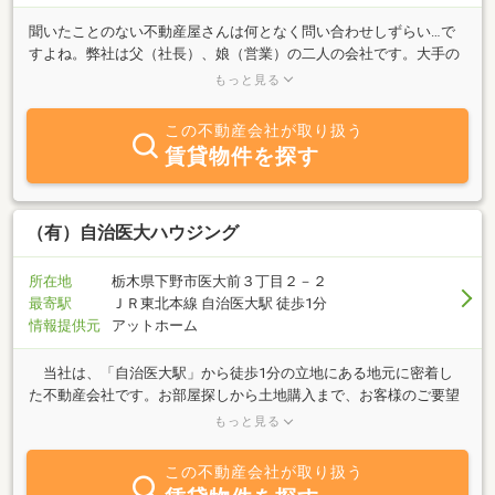
聞いたことのない不動産屋さんは何となく問い合わせしずらい…で
すよね。弊社は父（社長）、娘（営業）の二人の会社です。大手の
不動産屋さんと比べると頼りなく思うかも知れませんが、その分細
もっと見る
やかに型にとらわれず活動できますので、融通がききます。営業も
自宅ですので、逃げも隠れもできません。ご希望に沿う物件をお探
この不動産会社が取り扱う
しするお手伝いをさせていただければと思います！土地・賃貸物件
賃貸物件を探す
のご相談、受付中！安心してお取引ができるよう、一つ一つ丁寧に
対応させて頂きます！
（有）自治医大ハウジング
所在地
栃木県下野市医大前３丁目２－２
最寄駅
ＪＲ東北本線 自治医大駅 徒歩1分
情報提供元
アットホーム
当社は、「自治医大駅」から徒歩1分の立地にある地元に密着し
た不動産会社です。お部屋探しから土地購入まで、お客様のご要望
にあった住まい探しをお手伝い致します。不動産に関することな
もっと見る
ら、お気軽にご相談下さい。皆様のご来店心よりお待ちしておりま
す。
この不動産会社が取り扱う