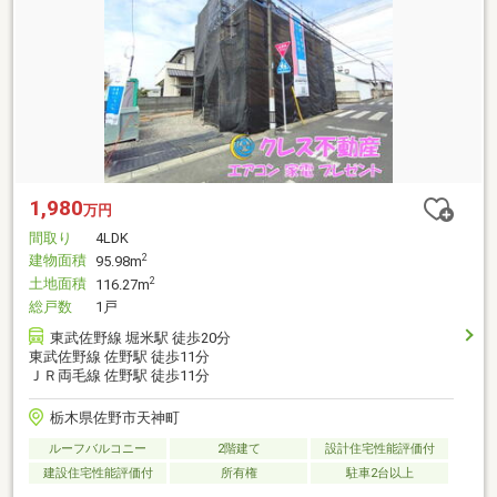
1,980
万円
間取り
4LDK
建物面積
2
95.98m
土地面積
2
116.27m
総戸数
1戸
東武佐野線 堀米駅 徒歩20分
東武佐野線 佐野駅 徒歩11分
ＪＲ両毛線 佐野駅 徒歩11分
栃木県佐野市天神町
ルーフバルコニー
2階建て
設計住宅性能評価付
建設住宅性能評価付
所有権
駐車2台以上