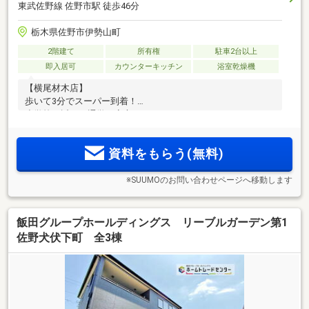
東武佐野線 佐野市駅 徒歩46分
栃木県佐野市伊勢山町
2階建て
所有権
駐車2台以上
即入居可
カウンターキッチン
浴室乾燥機
【横尾材木店】
歩いて3分でスーパー到着！
小学校も近くて通学も安心です♪
資料をもらう(無料)
※SUUMOのお問い合わせページへ移動します
飯田グループホールディングス リーブルガーデン第1
佐野犬伏下町 全3棟