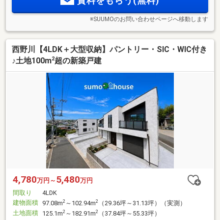
資料をもらう(無料)
※SUUMOのお問い合わせページへ移動します
西野川【4LDK＋大型収納】パントリー・SIC・WIC付き
2
♪土地100m
超の新築戸建
4,780
5,480
万円～
万円
間取り
4LDK
建物面積
2
2
97.08m
～102.94m
（29.36坪～31.13坪）（実測）
土地面積
2
2
125.1m
～182.91m
（37.84坪～55.33坪）