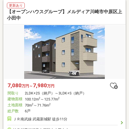
更新あり
【オープンハウスグループ】メルディア川崎市中原区上
小田中
7,080
7,980
万円～
万円
間取り
2LDK+2S（納戸）～3LDK+S（納戸）
建物面積
2
2
100.12m
～125.77m
土地面積
2
2
70m
～71.76m
総戸数
6戸
ＪＲ南武線 武蔵新城駅 徒歩11分