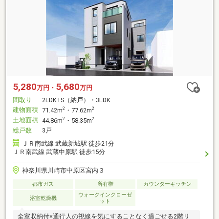
5,280
5,680
万円・
万円
間取り
2LDK+S（納戸）・3LDK
建物面積
2
2
71.42m
・77.62m
土地面積
2
2
44.86m
・58.35m
総戸数
3戸
ＪＲ南武線 武蔵新城駅 徒歩21分
ＪＲ南武線 武蔵中原駅 徒歩15分
神奈川県川崎市中原区宮内３
都市ガス
所有権
カウンターキッチン
ウォークインクローゼ
浴室乾燥機
ット
全室収納付×通行人の視線を気にすることなく過ごせる2階リ