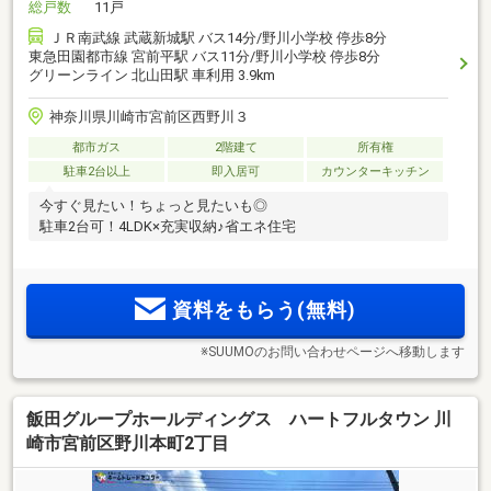
総戸数
11戸
ＪＲ南武線 武蔵新城駅 バス14分/野川小学校 停歩8分
東急田園都市線 宮前平駅 バス11分/野川小学校 停歩8分
グリーンライン 北山田駅 車利用 3.9km
神奈川県川崎市宮前区西野川３
都市ガス
2階建て
所有権
駐車2台以上
即入居可
カウンターキッチン
今すぐ見たい！ちょっと見たいも◎
駐車2台可！4LDK×充実収納♪省エネ住宅
資料をもらう(無料)
※SUUMOのお問い合わせページへ移動します
飯田グループホールディングス ハートフルタウン 川
崎市宮前区野川本町2丁目