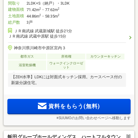
間取り
2LDK+S（納戸）・3LDK
建物面積
2
2
71.42m
・77.62m
土地面積
2
2
44.86m
・58.35m
総戸数
3戸
ＪＲ南武線 武蔵新城駅 徒歩21分
ＪＲ南武線 武蔵中原駅 徒歩15分
神奈川県川崎市中原区宮内３
都市ガス
所有権
カウンターキッチン
ウォークインクローゼ
浴室乾燥機
ット
【ZEH水準】LDKには対面式キッチン採用。カースペース付の
新築分譲住宅。
資料をもらう(無料)
※SUUMOのお問い合わせページへ移動します
飯田グループホールディングス ハートフルタウン 川