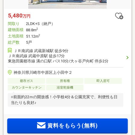
5,480
万円
間取り
2LDK+S（納戸）
建物面積
2
88.8m
土地面積
2
51.12m
総戸数
5戸
ＪＲ南武線 武蔵新城駅 徒歩9分
ＪＲ南武線 武蔵中原駅 徒歩17分
東急田園都市線 溝の口駅 バス10分/大ヶ谷戸向町 停歩2分
神奈川県川崎市中原区上小田中２
都市ガス
所有権
即入居可
カウンターキッチン
浴室乾燥機
○前面約22ｍの開放感！小学校4分＆公園充実で、利便性も日
当たりも良好♪
資料をもらう(無料)