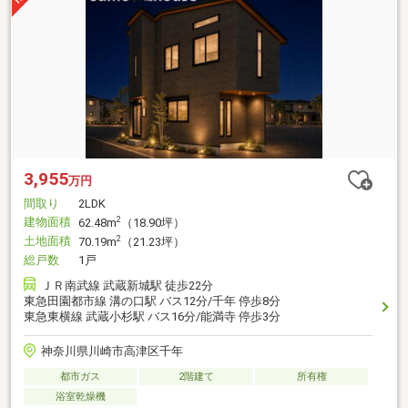
3,955
万円
間取り
2LDK
建物面積
2
62.48m
（18.90坪）
土地面積
2
70.19m
（21.23坪）
総戸数
1戸
ＪＲ南武線 武蔵新城駅 徒歩22分
東急田園都市線 溝の口駅 バス12分/千年 停歩8分
東急東横線 武蔵小杉駅 バス16分/能満寺 停歩3分
神奈川県川崎市高津区千年
都市ガス
2階建て
所有権
浴室乾燥機