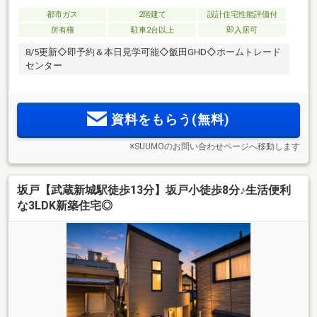
都市ガス
2階建て
設計住宅性能評価付
所有権
駐車2台以上
即入居可
8/5更新◇即予約＆本日見学可能◇飯田GHD◇ホームトレード
センター
資料をもらう(無料)
※SUUMOのお問い合わせページへ移動します
坂戸【武蔵新城駅徒歩13分】坂戸小徒歩8分♪生活便利
な3LDK新築住宅◎