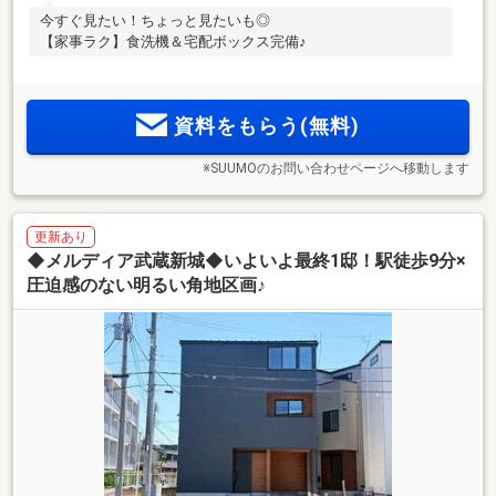
今すぐ見たい！ちょっと見たいも◎
【家事ラク】食洗機＆宅配ボックス完備♪
資料をもらう(無料)
※SUUMOのお問い合わせページへ移動します
更新あり
◆メルディア武蔵新城◆いよいよ最終1邸！駅徒歩9分×
圧迫感のない明るい角地区画♪