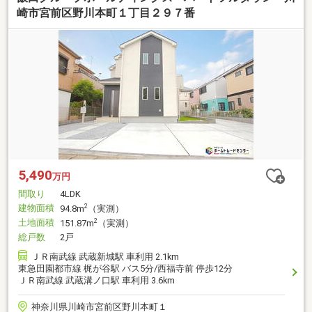
崎市宮前区野川本町１丁目２９７番
5,490
万円
間取り
4LDK
建物面積
2
94.8m
（実測）
土地面積
2
151.87m
（実測）
総戸数
2戸
ＪＲ南武線 武蔵新城駅 車利用 2.1km
東急田園都市線 梶が谷駅 バス5分/西福寺前 停歩12分
ＪＲ南武線 武蔵溝ノ口駅 車利用 3.6km
神奈川県川崎市宮前区野川本町１