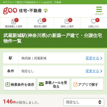
NTTグループ運営の不動産総合サイト goo住宅・不動産
1
0
0
0
最近検索した条件
最近見た物件
保存した条件
お気に入り
武蔵新城駅(神奈川県)の新築一戸建て・分譲住宅
物件一覧
駅
変更する
南武線｜武蔵新城
条件
変更する
指定なし
新着メールを受
検索条件を保存
アプリで探す
取る
146
件
が該当しました。