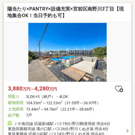
陽当たり×PANTRY×設備充実×宮前区南野川3丁目【現
地集合OK！当日予約も可】
3,880
4,280
万円～
万円
間取り
3LDK+S（納戸）・4LDK
建物面積
2
2
104.33m
～122.23m
（31.55坪～36.97坪）
土地面積
2
2
73.44m
～94.76m
（22.21坪～28.66坪）
総戸数
7戸
ＪＲ南武線 武蔵新城駅 バス19分/野川郵便局前 停歩6分
東急田園都市線 溝の口駅 バス26分/野川くぬぎ坂 停歩4分
東急東横線 武蔵小杉駅 バス24分/野川くぬぎ坂 停歩4分