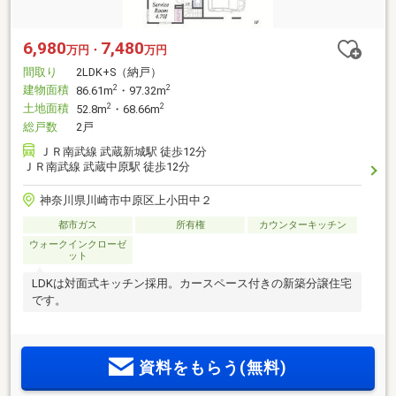
6,980
7,480
万円・
万円
間取り
2LDK+S（納戸）
建物面積
2
2
86.61m
・97.32m
土地面積
2
2
52.8m
・68.66m
総戸数
2戸
ＪＲ南武線 武蔵新城駅 徒歩12分
ＪＲ南武線 武蔵中原駅 徒歩12分
神奈川県川崎市中原区上小田中２
都市ガス
所有権
カウンターキッチン
ウォークインクローゼ
ット
LDKは対面式キッチン採用。カースペース付きの新築分譲住宅
です。
資料をもらう(無料)