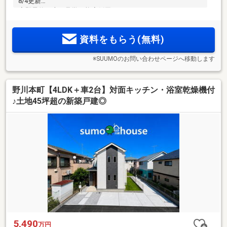
8/4更新
◇即予約＆本日見学可能◇飯田GHDホームトレードセンター
資料をもらう(無料)
※SUUMOのお問い合わせページへ移動します
野川本町【4LDK＋車2台】対面キッチン・浴室乾燥機付
♪土地45坪超の新築戸建◎
5,490
万円