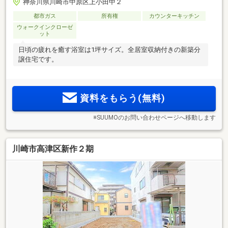
神奈川県川崎市中原区上小田中２
都市ガス
所有権
カウンターキッチン
ウォークインクローゼ
ット
日頃の疲れを癒す浴室は1坪サイズ。全居室収納付きの新築分
譲住宅です。
資料をもらう(無料)
※SUUMOのお問い合わせページへ移動します
川崎市高津区新作２期