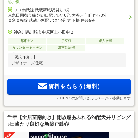
総戸数
-
ＪＲ南武線 武蔵新城駅 徒歩9分
東急田園都市線 溝の口駅 バス10分/大谷戸向町 停歩3分
東急東横線 武蔵小杉駅 バス14分/西下橋 停歩6分
神奈川県川崎市中原区上小田中２
都市ガス
所有権
即入居可
カウンターキッチン
浴室乾燥機
【残り1棟！】
デザイナーズ住宅！
8(土)・9(日)・11(祝)現地見学 開催！
資料をもらう(無料)
※SUUMOのお問い合わせページへ移動します
千年【全居室南向き】開放感あふれる勾配天井リビング
♪日当たり良好な新築戸建◎