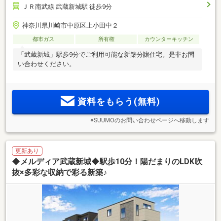
ＪＲ南武線 武蔵新城駅 徒歩9分
神奈川県川崎市中原区上小田中２
都市ガス
所有権
カウンターキッチン
「武蔵新城」駅歩9分でご利用可能な新築分譲住宅。是非お問
い合わせください。
資料をもらう(無料)
※SUUMOのお問い合わせページへ移動します
更新あり
◆メルディア武蔵新城◆駅歩10分！陽だまりのLDK吹
抜×多彩な収納で彩る新築♪