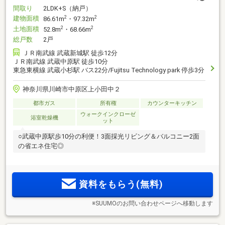
間取り
2LDK+S（納戸）
建物面積
2
2
86.61m
・97.32m
土地面積
2
2
52.8m
・68.66m
総戸数
2戸
ＪＲ南武線 武蔵新城駅 徒歩12分
ＪＲ南武線 武蔵中原駅 徒歩10分
東急東横線 武蔵小杉駅 バス22分/Fujitsu Technology park 停歩3分
神奈川県川崎市中原区上小田中２
都市ガス
所有権
カウンターキッチン
ウォークインクローゼ
浴室乾燥機
ット
○武蔵中原駅歩10分の利便！3面採光リビング＆バルコニー2面
の省エネ住宅◎
資料をもらう(無料)
※SUUMOのお問い合わせページへ移動します