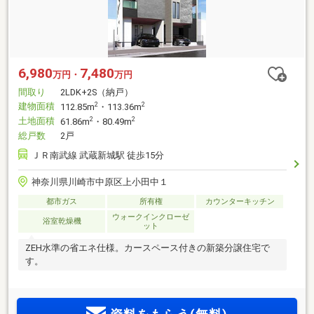
6,980
7,480
万円・
万円
間取り
2LDK+2S（納戸）
建物面積
2
2
112.85m
・113.36m
土地面積
2
2
61.86m
・80.49m
総戸数
2戸
ＪＲ南武線 武蔵新城駅 徒歩15分
神奈川県川崎市中原区上小田中１
都市ガス
所有権
カウンターキッチン
ウォークインクローゼ
浴室乾燥機
ット
ZEH水準の省エネ仕様。カースペース付きの新築分譲住宅で
す。