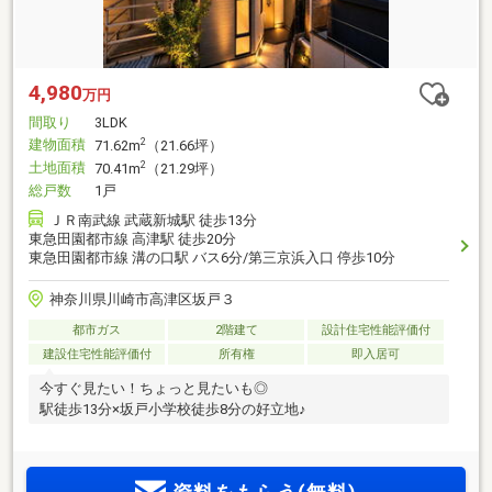
4,980
万円
間取り
3LDK
建物面積
2
71.62m
（21.66坪）
土地面積
2
70.41m
（21.29坪）
総戸数
1戸
ＪＲ南武線 武蔵新城駅 徒歩13分
東急田園都市線 高津駅 徒歩20分
東急田園都市線 溝の口駅 バス6分/第三京浜入口 停歩10分
神奈川県川崎市高津区坂戸３
都市ガス
2階建て
設計住宅性能評価付
建設住宅性能評価付
所有権
即入居可
今すぐ見たい！ちょっと見たいも◎
駅徒歩13分×坂戸小学校徒歩8分の好立地♪