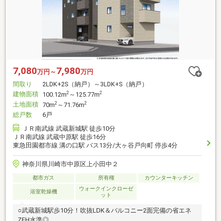
7,080
7,980
万円～
万円
間取り
2LDK+2S（納戸）～3LDK+S（納戸）
建物面積
2
2
100.12m
～125.77m
土地面積
2
2
70m
～71.76m
総戸数
6戸
ＪＲ南武線 武蔵新城駅 徒歩10分
ＪＲ南武線 武蔵中原駅 徒歩16分
東急田園都市線 溝の口駅 バス13分/大ヶ谷戸向町 停歩4分
神奈川県川崎市中原区上小田中２
都市ガス
所有権
カウンターキッチン
ウォークインクローゼ
浴室乾燥機
ット
○武蔵新城駅歩10分！吹抜LDK＆バルコニー2面完備の省エネ
ZEH水準◎