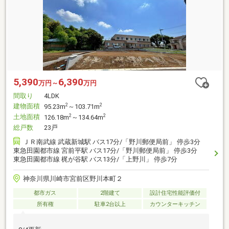
5,390
6,390
万円～
万円
間取り
4LDK
建物面積
2
2
95.23m
～103.71m
土地面積
2
2
126.18m
～134.64m
総戸数
23戸
ＪＲ南武線 武蔵新城駅 バス17分/「野川郵便局前」 停歩3分
東急田園都市線 宮前平駅 バス17分/「野川郵便局前」 停歩3分
東急田園都市線 梶が谷駅 バス13分/「上野川」 停歩7分
神奈川県川崎市宮前区野川本町２
都市ガス
2階建て
設計住宅性能評価付
所有権
駐車2台以上
カウンターキッチン