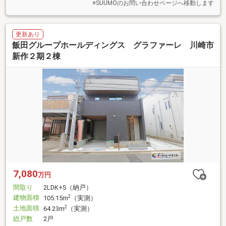
※SUUMOのお問い合わせページへ移動します
更新あり
飯田グループホールディングス グラファーレ 川崎市
新作２期２棟
7,080
万円
間取り
2LDK+S（納戸）
建物面積
2
105.15m
（実測）
土地面積
2
64.23m
（実測）
総戸数
2戸