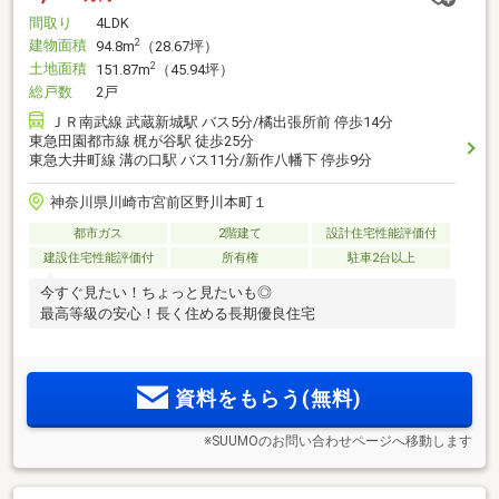
間取り
4LDK
建物面積
2
94.8m
（28.67坪）
土地面積
2
151.87m
（45.94坪）
総戸数
2戸
ＪＲ南武線 武蔵新城駅 バス5分/橘出張所前 停歩14分
東急田園都市線 梶が谷駅 徒歩25分
東急大井町線 溝の口駅 バス11分/新作八幡下 停歩9分
神奈川県川崎市宮前区野川本町１
都市ガス
2階建て
設計住宅性能評価付
建設住宅性能評価付
所有権
駐車2台以上
今すぐ見たい！ちょっと見たいも◎
最高等級の安心！長く住める長期優良住宅
資料をもらう(無料)
※SUUMOのお問い合わせページへ移動します