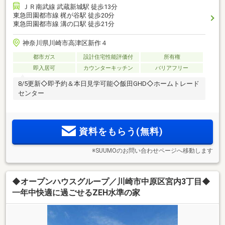
ＪＲ南武線 武蔵新城駅 徒歩13分
東急田園都市線 梶が谷駅 徒歩20分
東急田園都市線 溝の口駅 徒歩21分
神奈川県川崎市高津区新作４
都市ガス
設計住宅性能評価付
所有権
即入居可
カウンターキッチン
バリアフリー
8/5更新◇即予約＆本日見学可能◇飯田GHD◇ホームトレード
センター
資料をもらう(無料)
※SUUMOのお問い合わせページへ移動します
◆オープンハウスグループ／川崎市中原区宮内3丁目◆
一年中快適に過ごせるZEH水準の家