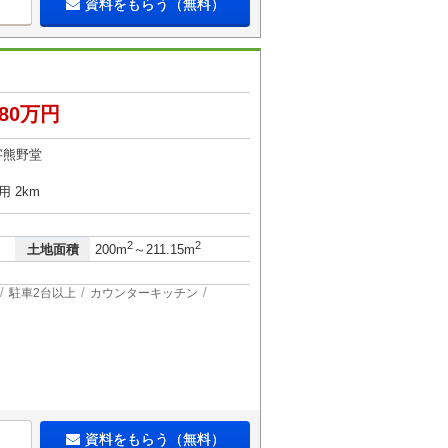
資料をもらう（無料）
080万円
字熊野堂
 2km
2
2
土地面積
200m
～211.15m
駐車2台以上
カウンターキッチン
資料をもらう（無料）