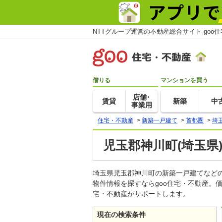
NTTグループ運営の不動産総合サイト goo
借りる
マンションを買う
店舗･
賃貸
新築
中
事業用
住宅・不動産
>
新築一戸建て
>
首都圏
>
埼
児玉郡神川町(埼玉県
埼玉県児玉郡神川町の新築一戸建てなど
物件情報を探すならgoo住宅・不動産。
宅・不動産がサポートします。
現在の検索条件