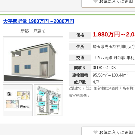
お気に入りに追加
大字熊野堂 1980万円～2080万円
新築一戸建て
1,980万円～2,
価格
住所
埼玉県児玉郡神川町大
交通
ＪＲ八高線 丹荘駅 車利用
間取り
3LDK～4LDK
2
2
建物面積
95.58m
～100.44m
総戸数
4戸
2階建て
設計住宅性能評価付
所有権
浴室乾燥機
お気に入りに追加