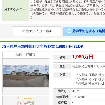
小学校が十分通学できる範囲にあります。神川町立丹荘小
物件で、心機一転、新生活を始めませんか。訪問者をカメ
おすすめポイント
設住宅性能評価付なので地震保険などが優遇されやすいです
円の物件です。徒歩7分圏内に立地する物件です。新生活を
か。
お気に入りに追加
見学予約をする（無料
埼玉県児玉郡神川町大字熊野堂 1,980万円 3LDK
新築一戸建て
1,980万円
価格
住所
埼玉県児玉郡神川町大
交通
ＪＲ八高線 丹荘駅 徒歩
ＪＲ八高線 児玉駅 徒歩3
ＪＲ高崎線 神保原駅 徒歩
間取り
3LDK
2
建物面積
100.43m
総戸数
-