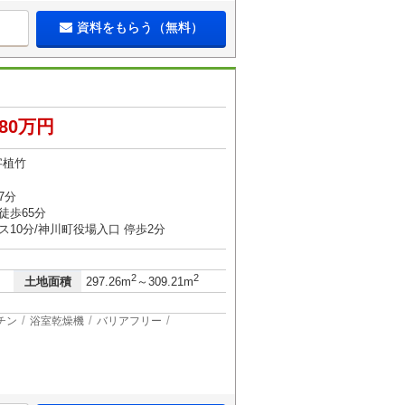
資料をもらう（無料）
280万円
字植竹
7分
徒歩65分
ス10分/神川町役場入口 停歩2分
2
2
土地面積
297.26m
～309.21m
チン
浴室乾燥機
バリアフリー