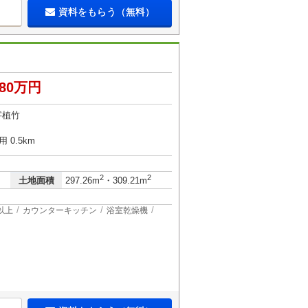
資料をもらう（無料）
280万円
字植竹
 0.5km
2
2
土地面積
297.26m
・309.21m
以上
カウンターキッチン
浴室乾燥機