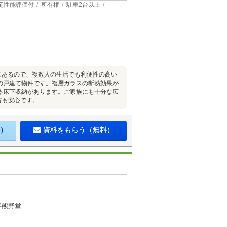
宅性能評価付
所有権
駐車2台以上
所にあるので、複数人の生活でも利便性の高い
の戸建て物件です。複層ガラスの断熱効果が
る床下収納があります。ご家族にも十分な広
方も安心です。
）
資料をもらう（無料）
字熊野堂