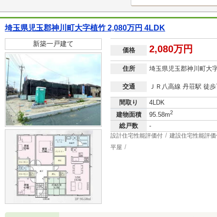
埼玉県児玉郡神川町大字植竹 2,080万円 4LDK
新築一戸建て
2,080万円
価格
住所
埼玉県児玉郡神川町大
交通
ＪＲ八高線 丹荘駅 徒歩
間取り
4LDK
2
建物面積
95.58m
総戸数
-
設計住宅性能評価付
建設住宅性能評価
平屋