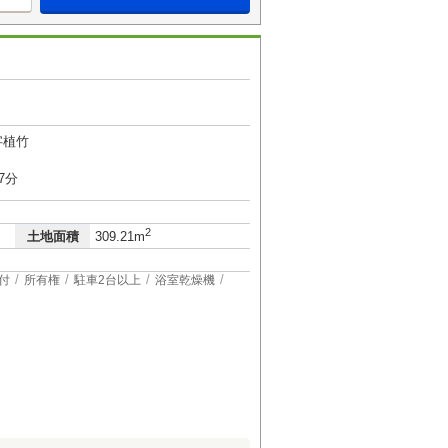
字植竹
7分
2
土地面積
309.21m
付
所有権
駐車2台以上
浴室乾燥機