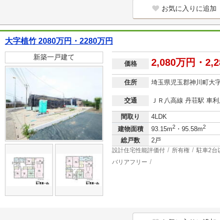
お気に入りに追加
大字植竹 2080万円・2280万円
新築一戸建て
2,080万円・2,
価格
住所
埼玉県児玉郡神川町大
交通
ＪＲ八高線 丹荘駅 車利用
間取り
4LDK
2
2
建物面積
93.15m
・95.58m
総戸数
2戸
設計住宅性能評価付
所有権
駐車2台
バリアフリー