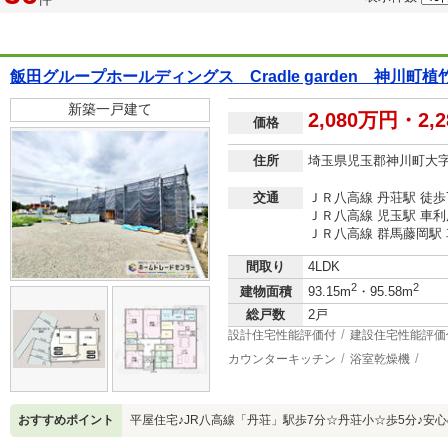
飯田グループホールディングス Cradle garden 神川町
新築一戸建て
2,080万円・2,
価格
住所
埼玉県児玉郡神川町大
交通
ＪＲ八高線 丹荘駅 徒歩
ＪＲ八高線 児玉駅 車利用
ＪＲ八高線 群馬藤岡駅 車
間取り
4LDK
2
2
建物面積
93.15m
・95.58m
総戸数
2戸
設計住宅性能評価付
建設住宅性能評価
カウンターキッチン
浴室乾燥機
おすすめポイント
平屋住宅♪JR八高線「丹荘」駅歩7分☆丹荘小☆歩5分♪安