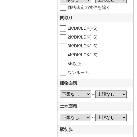
価格未定の物件を除く
間取り
1K/DK/LDK(+S)
2K/DK/LDK(+S)
3K/DK/LDK(+S)
4K/DK/LDK(+S)
5K以上
ワンルーム
建物面積
～
土地面積
～
駅徒歩