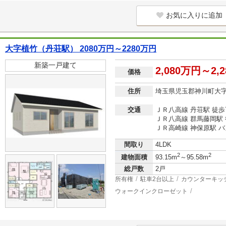
お気に入りに追加
大字植竹（丹荘駅） 2080万円～2280万円
新築一戸建て
2,080万円～2,
価格
住所
埼玉県児玉郡神川町大
交通
ＪＲ八高線 丹荘駅 徒歩
ＪＲ八高線 群馬藤岡駅 
ＪＲ高崎線 神保原駅 バ
間取り
4LDK
2
2
建物面積
93.15m
～95.58m
総戸数
2戸
所有権
駐車2台以上
カウンターキッ
ウォークインクローゼット