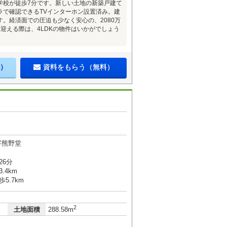
学校が徒歩7分です。新しい土地の新築戸建て
ラで確認できるTVインターホン設置済み。建
。経済面での圧迫も少なく安心の、2080万
迎える際は、4LDKの物件はいかがでしょう
）
資料をもらう（無料）
字熊野堂
26分
.4km
5.7km
2
土地面積
288.58m