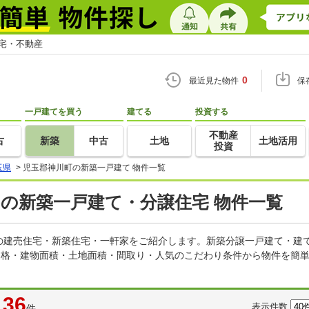
住宅・不動産
0
最近見た物件
保
一戸建てを買う
建てる
投資する
不動産
古
新築
中古
土地
土地活用
投資
玉県
>
児玉郡神川町の新築一戸建て 物件一覧
)の新築一戸建て・分譲住宅 物件一覧
の建売住宅・新築住宅・一軒家をご紹介します。新築分譲一戸建て・建
価格・建物面積・土地面積・間取り・人気のこだわり条件から物件を簡単
36
表示件数
件