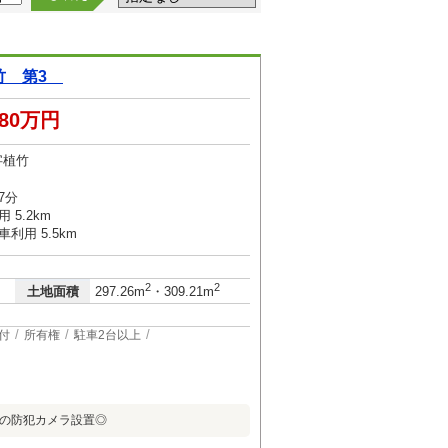
植竹 第3
280万円
字植竹
7分
 5.2km
利用 5.5km
2
2
土地面積
297.26m
・309.21m
付
所有権
駐車2台以上
心の防犯カメラ設置◎