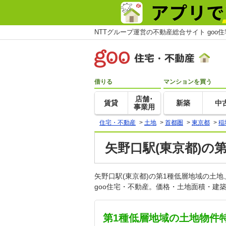
NTTグループ運営の不動産総合サイト goo
借りる
マンションを買う
店舗･
賃貸
新築
中
事業用
住宅・不動産
>
土地
>
首都圏
>
東京都
>
稲
矢野口駅(東京都)の
矢野口駅(東京都)の第1種低層地域の土
goo住宅・不動産。価格・土地面積・建
第1種低層地域の土地物件