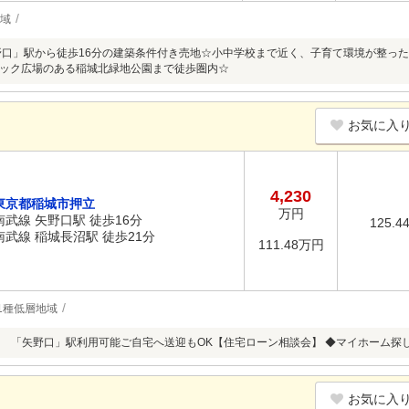
地域
野口」駅から徒歩16分の建築条件付き売地☆小中学校まで近く、子育て環境が整っ
ック広場のある稲城北緑地公園まで徒歩圏内☆
お気に入
4,230
東京都稲城市押立
万円
南武線 矢野口駅 徒歩16分
125.4
南武線 稲城長沼駅 徒歩21分
111.48万円
1種低層地域
 「矢野口」駅利用可能ご自宅へ送迎もOK【住宅ローン相談会】 ◆マイホーム探しは朝日
お気に入