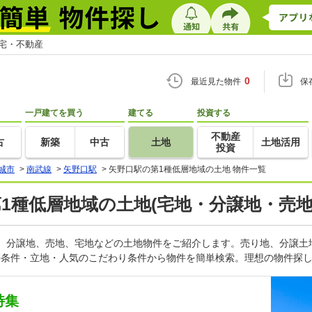
住宅・不動産
0
最近見た物件
保
一戸建てを買う
建てる
投資する
不動産
古
新築
中古
土地
土地活用
投資
城市
>
南武線
>
矢野口駅
>
矢野口駅の第1種低層地域の土地 物件一覧
第1種低層地域の土地(宅地・分譲地・売地
地、分譲地、売地、宅地などの土地物件をご紹介します。売り地、分譲
築条件・立地・人気のこだわり条件から物件を簡単検索。理想の物件探し
特集