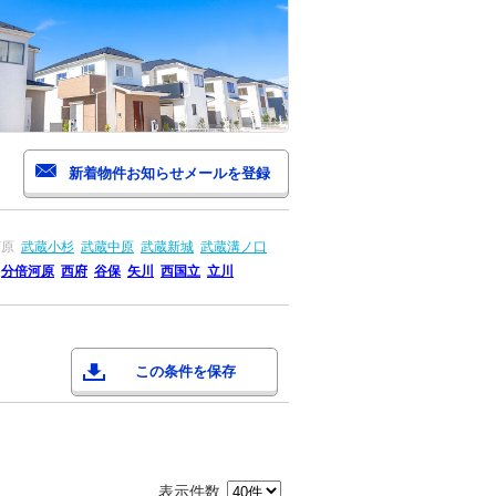
河原
武蔵小杉
武蔵中原
武蔵新城
武蔵溝ノ口
分倍河原
西府
谷保
矢川
西国立
立川
この条件を保存
表示件数