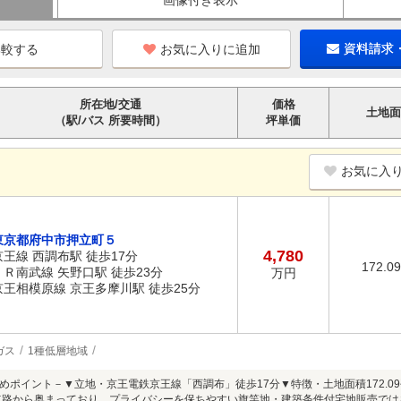
画像付き表示
お気に入りに追加
資料請求
所在地/交通
価格
土地面
（駅/バス 所要時間）
坪単価
お気に入
東京都府中市押立町５
4,780
京王線 西調布駅 徒歩17分
172.0
ＪＲ南武線 矢野口駅 徒歩23分
万円
京王相模原線 京王多摩川駅 徒歩25分
ガス
1種低層地域
めポイント－▼立地・京王電鉄京王線「西調布」徒歩17分▼特徴・土地面積172.09平
・道路から奥まっており、プライバシーを保ちやすい旗竿地・建築条件付宅地販売で