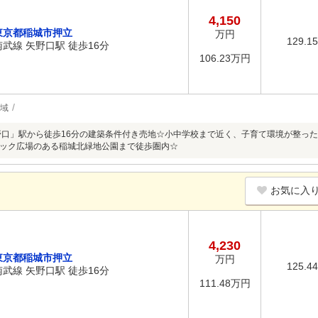
4,150
東京都稲城市押立
万円
129.1
南武線 矢野口駅 徒歩16分
106.23万円
地域
野口」駅から徒歩16分の建築条件付き売地☆小中学校まで近く、子育て環境が整っ
ック広場のある稲城北緑地公園まで徒歩圏内☆
お気に入
4,230
東京都稲城市押立
万円
125.4
南武線 矢野口駅 徒歩16分
111.48万円