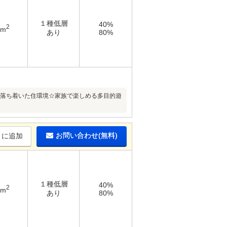
１種低層
40%
2
5m
あり
80%
た落ち着いた住環境☆家族で楽しめる多目的遊
お問い合わせ(無料)
りに追加
１種低層
40%
2
4m
あり
80%