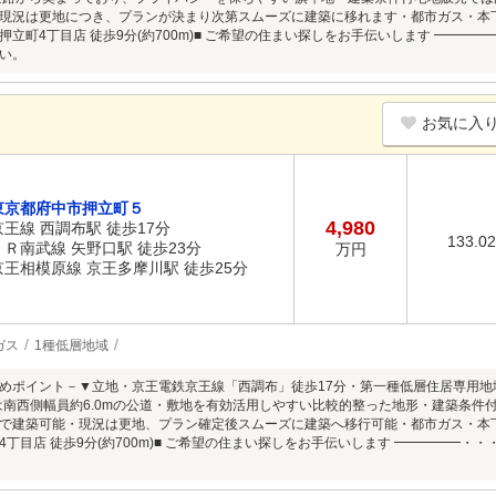
現況は更地につき、プランが決まり次第スムーズに建築に移れます・都市ガス・本
押立町4丁目店 徒歩9分(約700m)■ ご希望の住まい探しをお手伝いします ━━
い。
お気に入
東京都府中市押立町５
4,980
京王線 西調布駅 徒歩17分
133.0
ＪＲ南武線 矢野口駅 徒歩23分
万円
京王相模原線 京王多摩川駅 徒歩25分
ガス
1種低層地域
めポイント－▼立地・京王電鉄京王線「西調布」徒歩17分・第一種低層住居専用地域内▼特
は南西側幅員約6.0mの公道・敷地を有効活用しやすい比較的整った地形・建築条件
で建築可能・現況は更地、プラン確定後スムーズに建築へ移行可能・都市ガス・本
4丁目店 徒歩9分(約700m)■ ご希望の住まい探しをお手伝いします ━━━━━