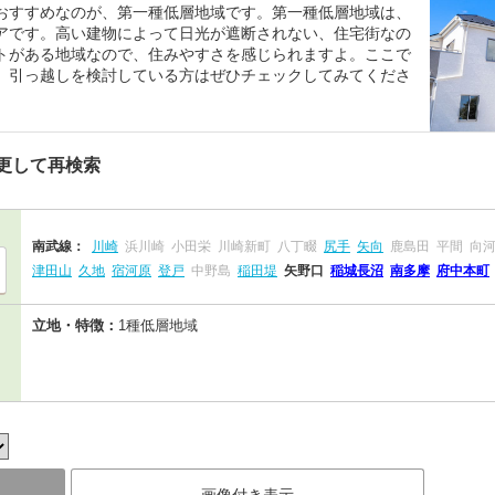
おすすめなのが、第一種低層地域です。第一種低層地域は、
アです。高い建物によって日光が遮断されない、住宅街なの
トがある地域なので、住みやすさを感じられますよ。ここで
、引っ越しを検討している方はぜひチェックしてみてくださ
更して再検索
南武線：
川崎
浜川崎
小田栄
川崎新町
八丁畷
尻手
矢向
鹿島田
平間
向
津田山
久地
宿河原
登戸
中野島
稲田堤
矢野口
稲城長沼
南多摩
府中本町
立地・特徴：
1種低層地域