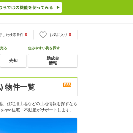
0
0
存した検索条件
お気に入り
売る
住みやすい街を探す
助成金
売却
情報
) 物件一覧
土地、住宅用土地などの土地情報を探すなら
をgoo住宅・不動産がサポートします。