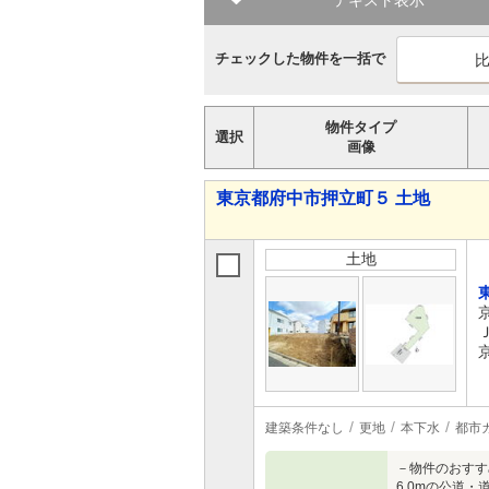
テキスト表示
チェックした物件を一括で
物件タイプ
選択
画像
東京都府中市押立町５ 土地
土地
建築条件なし
更地
本下水
都市
－物件のおすす
6.0mの公道