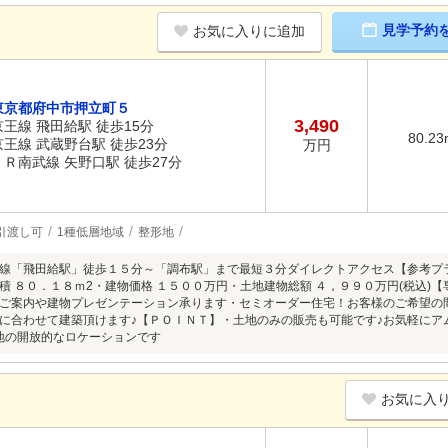
見学予約
お気に入りに追加
東京都府中市押立町５
3,490
京王線 飛田給駅 徒歩15分
80.23
京王線 武蔵野台駅 徒歩23分
万円
ＪＲ南武線 矢野口駅 徒歩27分
引渡し可
1種低層地域
整形地
線「飛田給駅」徒歩１５分～「調布駅」まで最短３分ダイレクトアクセス【参考プ
積 ８０．１８ｍ2・建物価格 １５００万円・土地建物総額 ４，９９０万円(税込)
ご案内や建物プレゼンテーション承ります・セミオーダー住宅！お客様のご希望の
に合わせて建築頂けます♪【ＰＯＩＮＴ】・土地のみの販売も可能です♪お気軽にア
地の開放的なロケーションです
お気に入