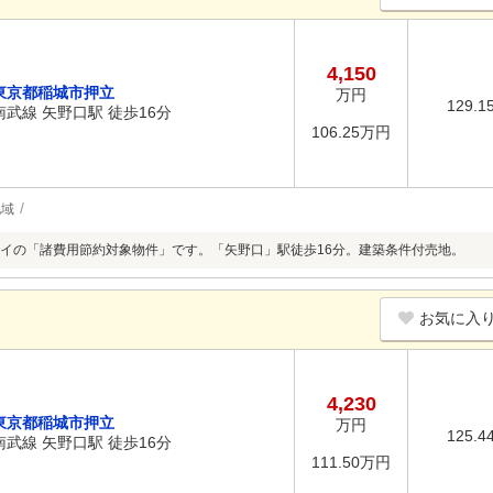
4,150
東京都稲城市押立
万円
129.1
南武線 矢野口駅 徒歩16分
106.25万円
地域
イの「諸費用節約対象物件」です。「矢野口」駅徒歩16分。建築条件付売地。
お気に入
4,230
東京都稲城市押立
万円
125.4
南武線 矢野口駅 徒歩16分
111.50万円