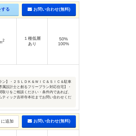
をする
お問い合わせ(無料)
１種低層
50%
2
m
あり
100%
ラン】・２ＳＬＤＫ＆ＷＩＣ＆ＳＩＣ＆駐車
【専属設計士と創るフリープラン対応住宅】・
間取りをご相談ください・条件内であれば、
ムティック吉祥寺本社までお問い合わせくだ
お問い合わせ(無料)
りに追加