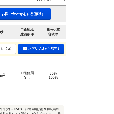
・お問い合わせをする(無料)
用途地域
建ぺい率
積
建築条件
容積率
お問い合わせ(無料)
りに追加
１種低層
50%
2
9m
なし
100%
米(約52.05坪)・前面道路は南西側幅員約
はありません・お好きなハウスメーカー・工務