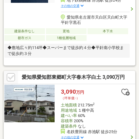
地下鉄鶴舞線 赤池駅 徒歩24分
その他の交通
愛知県名古屋市天白区天白町大字
平針字黒石
建築条件なし
更地
本下水
都市ガス
1種低層地域
◆敷地広々約114坪◆スーパーまで徒歩約４分◆平針南小学校ま
で徒歩約３分
愛知県愛知郡東郷町大字春木字白土 3,090万円
3,090
万円
（坪単価:-）
2
土地面積
212.75m
用途地域
１種中高
建ぺい率
60%
容積率
200%
建築条件
なし
名鉄豊田線 赤池駅 徒歩25分
その他の交通