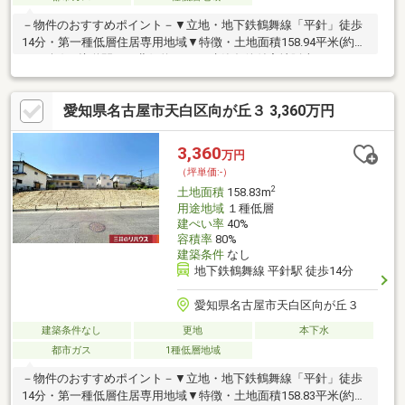
－物件のおすすめポイント－▼立地・地下鉄鶴舞線「平針」徒歩
14分・第一種低層住居専用地域▼特徴・土地面積158.94平米(約
48.07坪)・接道間口は北側約8.8m・建築条件付宅地販売ではあり
ません・お好きなハウスメーカー等を選択できます・都市ガスに
対応▼周辺環境・名古屋市立平針小学校 徒歩7分(約500m)・名古
愛知県名古屋市天白区向が丘３ 3,360万円
屋市立平針中学校 徒歩9分(約650m)・トップワン平針店 徒歩10分
(約750m)・ファミリーマート天白向が丘店 徒歩5分(約350m)■ ご
希望の住まい探しをお手伝いします ━━━━━・・・物件の詳
3,360
万円
細・ご相談はお気軽にお問い合わせください。
（坪単価:-）
2
土地面積
158.83m
用途地域
１種低層
建ぺい率
40%
容積率
80%
建築条件
なし
地下鉄鶴舞線 平針駅 徒歩14分
愛知県名古屋市天白区向が丘３
建築条件なし
更地
本下水
都市ガス
1種低層地域
－物件のおすすめポイント－▼立地・地下鉄鶴舞線「平針」徒歩
14分・第一種低層住居専用地域▼特徴・土地面積158.83平米(約