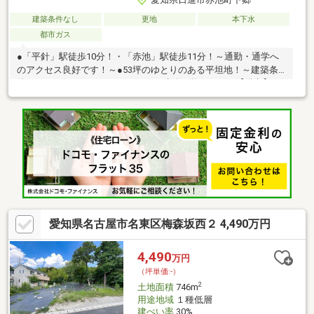
建築条件なし
更地
本下水
都市ガス
●「平針」駅徒歩10分！・「赤池」駅徒歩11分！～通勤・通学へ
のアクセス良好です！～●53坪のゆとりのある平坦地！～建築条
件なし！お好きなハウスメーカーで建築可能です！～【備考】・
セットバック面積は概算です。不動産は現地・現物が大切です。
図面や写真だけでは分からないことがございます。お客様にはぜ
ひ現地を見ていただきたく思います。実際に足を運んでいただく
と、現地の状況や周辺の環境等を感じていただけます。不動産の
プロとして資金計画やマーケットに関するご説明差し上げます。
ご遠慮なくご相談ください。
愛知県名古屋市名東区梅森坂西２ 4,490万円
4,490
万円
（坪単価:-）
2
土地面積
746m
用途地域
１種低層
建ぺい率
30%