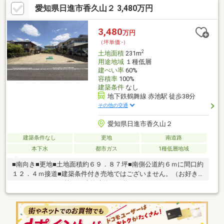
愛知県日進市香久山２ 3,480万円
3,480
万円
（坪単価:-）
2
土地面積
231m
用途地域
１種低層
建ぺい率
60%
容積率
100%
建築条件
なし
地下鉄鶴舞線 赤池駅 徒歩38分
その他の交通
愛知県日進市香久山２
建築条件なし
更地
南道路
本下水
都市ガス
1種低層地域
■南向き■更地■土地面積約６９．８７坪■南側公道約６ｍに間口約
１２．４ｍ接道■建築条件付き売地ではございません。（お好き
なハウスメーカー等にて建物建築が可能です。）