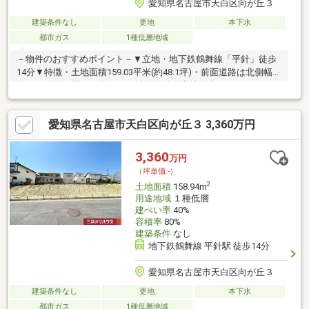
愛知県名古屋市天白区向が丘３
建築条件なし
更地
本下水
都市ガス
1種低層地域
－物件のおすすめポイント－▼立地・地下鉄鶴舞線「平針」徒歩
14分▼特徴・土地面積159.03平米(約48.1坪)・前面道路は北側幅員
約6.5m公道、間口は約8.8m・建築条件付宅地販売ではないため、
お好きな工務店等で建築可能・都市ガス、本下水対応エリア▼周
辺環境・名古屋市立平針小学校 徒歩7分(約500m)・名古屋市立平
愛知県名古屋市天白区向が丘３ 3,360万円
針中学校 徒歩9分(約650m)・トップワン平針店 徒歩10分(約
750m)・ファミリーマート天白向が丘店 徒歩5分(約350m)■ ご希
望の住まい探しをお手伝いします ━━━━━・・・物件の詳細・
3,360
万円
ご相談はお気軽にお問い合わせください。
（坪単価:-）
2
土地面積
158.94m
用途地域
１種低層
建ぺい率
40%
容積率
80%
建築条件
なし
地下鉄鶴舞線 平針駅 徒歩14分
愛知県名古屋市天白区向が丘３
建築条件なし
更地
本下水
都市ガス
1種低層地域