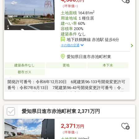
万円
（坪単価:-）
2
土地面積
164.81m
用途地域
１種住居
建ぺい率
60%
容積率
200%
建築条件
なし
地下鉄鶴舞線 赤池駅 徒歩6分
その他の交通
愛知県日進市赤池町村東
建築条件なし
更地
本下水
都市ガス
開発許可番号：令和6年12月20日 6尾建第96-133号開発変更許可
番号：令和7年6月13日 7尾建第96-43号開発変更許可番号：令和
8年1月8日 7尾建第96-170号検査済番号：令和8年1月22日 7尾
建第96-170号総区画数：４区画、販売区画数：３区画※近隣に送
電鉄塔あり全区画：公営水道・公共下水・都市ガス引込有、各号
愛知県日進市赤池町村東 2,371万円
地上下水道メーター設置費用として１１万円（税込）が別途必要
となります。
2,371
万円
（坪単価:-）
2