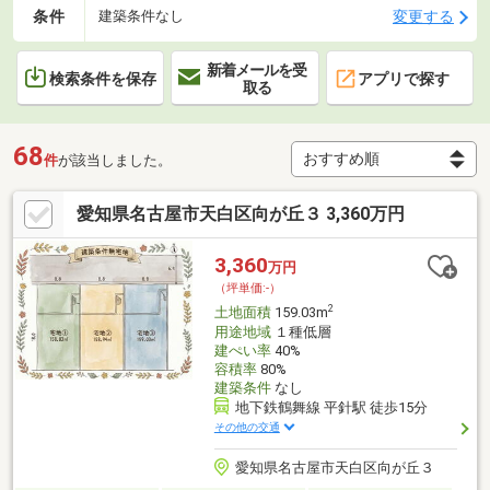
条件
変更する
建築条件なし
新着メールを受
検索条件を保存
アプリで探す
取る
68
件
が該当しました。
愛知県名古屋市天白区向が丘３ 3,360万円
3,360
万円
（坪単価:-）
2
土地面積
159.03m
用途地域
１種低層
建ぺい率
40%
容積率
80%
建築条件
なし
地下鉄鶴舞線 平針駅 徒歩15分
その他の交通
愛知県名古屋市天白区向が丘３