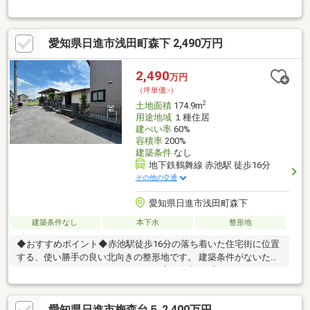
です〇閑静な住宅街に立地
愛知県日進市浅田町森下 2,490万円
2,490
万円
（坪単価:-）
2
土地面積
174.9m
用途地域
１種住居
建ぺい率
60%
容積率
200%
建築条件
なし
地下鉄鶴舞線 赤池駅 徒歩16分
その他の交通
愛知県日進市浅田町森下
建築条件なし
本下水
整形地
◆おすすめポイント◆赤池駅徒歩16分の落ち着いた住宅街に位置
する、使い勝手の良い北向きの整形地です。 建築条件がないた
め、お好きなハウスメーカー・工務店で自由にプランニングが可
能。「南側に明るいリビングをつくりたい」「プライバシーを確
保したい」など、北向きならではの設計メリットを活かしなが
愛知県日進市梅森台５ 2,400万円
ら、理想の住まいを形にできます。周辺は静かで落ち着いた住環