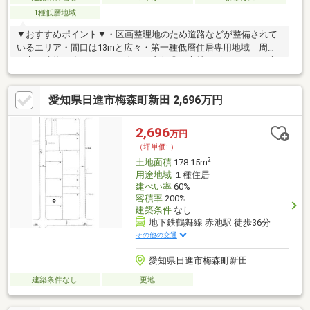
1種低層地域
▼おすすめポイント▼・区画整理地のため道路などが整備されて
いるエリア・間口は13mと広々・第一種低層住居専用地域 周辺
に高い建物が少ないため日当たり良好◎▼立地のポイント▼・市
営くるりんばす「新田」まで徒歩10分・徒歩圏内に公園やテニス
コートあり！・買い物施設もすぐ近く！・静かで落ち着いた環境
愛知県日進市梅森町新田 2,696万円
です
2,696
万円
（坪単価:-）
2
土地面積
178.15m
用途地域
１種住居
建ぺい率
60%
容積率
200%
建築条件
なし
地下鉄鶴舞線 赤池駅 徒歩36分
その他の交通
愛知県日進市梅森町新田
建築条件なし
更地