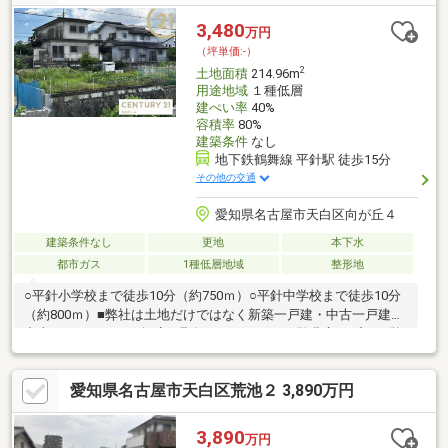
店 約760ｍスギ薬局平針店 約850ｍファミリーマート天白向が
丘店 約360ｍ名古屋あかつき幼稚園 約550ｍ細口池公園 約
3,480
万円
620ｍ
（坪単価:-）
2
土地面積
214.96m
用途地域
１種低層
建ぺい率
40%
容積率
80%
建築条件
なし
地下鉄鶴舞線 平針駅 徒歩15分
その他の交通
愛知県名古屋市天白区向が丘４
建築条件なし
更地
本下水
都市ガス
1種低層地域
整形地
○平針小学校まで徒歩10分（約750ｍ）○平針中学校まで徒歩10分
（約800ｍ）■弊社は土地だけではなく新築一戸建・中古一戸建・
中古マンションなど幅広く取扱っており、 経験豊富なプロの営
業マンがしっかりご希望をお聞きしご提案させて頂きます！■ご
相談をご希望のお客様は フリーダイヤル【０１２０－５８２－
愛知県名古屋市天白区荒池２ 3,890万円
００１】までお気軽にお問い合わせくださいませ！
3,890
万円