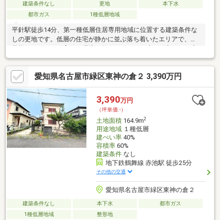
建築条件なし
更地
本下水
都市ガス
1種低層地域
平針駅徒歩14分、第一種低層住居専用地域に位置する建築条件な
しの更地です。低層の住宅が静かに並ぶ落ち着いたエリアで、お
子様がのびのびと育てる環境が整っています。建ぺい率40％・容
積率80％のため、ゆとりある敷地計画が可能です。北側に幅員約
6.5mの公道が接道し、接道長さは約8.8mを確保しています。開放
愛知県名古屋市緑区東神の倉２ 3,390万円
感と使いやすさを兼ね備えた土地形状で、車の出し入れもスムー
ズです。都市ガスも引込済みのため、インフラ整備の手間がなく
建築計画にスムーズに進めます。建築条件がないため、お好みの
3,390
万円
ハウスメーカーや工務店を自由に選択可能。間取りや外観デザイ
（坪単価:-）
ンも一から思い描き、ご家族だけの理想の住まいを実現できま
2
土地面積
164.9m
す。
用途地域
１種低層
建ぺい率
40%
容積率
60%
建築条件
なし
地下鉄鶴舞線 赤池駅 徒歩25分
その他の交通
愛知県名古屋市緑区東神の倉２
建築条件なし
本下水
都市ガス
1種低層地域
整形地