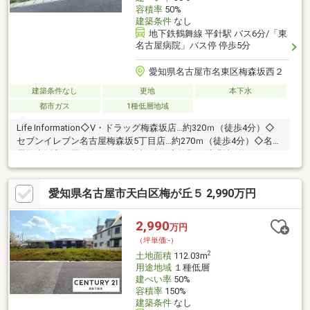
容積率
50%
建築条件
なし
地下鉄鶴舞線 平針駅 バス6分/「東
名古屋病院」バス停 停歩5分
愛知県名古屋市名東区梅森坂西２
建築条件なし
更地
本下水
都市ガス
1種低層地域
Life Information◇V・ドラッグ梅森坂店…約320ｍ（徒歩4分）◇
セブンイレブン名古屋梅森坂5丁目店…約270ｍ（徒歩4分）◇名古
屋梅森坂郵便局…約280ｍ（徒歩4分）◇牧野ヶ池緑地…約370ｍ
（徒歩5分）◇梅森坂小学校…約930ｍ（徒歩12分）◇牧の池中学
校…約910ｍ（徒歩12分）
愛知県名古屋市天白区梅が丘５ 2,990万円
2,990
万円
（坪単価:-）
2
土地面積
112.03m
用途地域
１種低層
建ぺい率
50%
容積率
150%
建築条件
なし