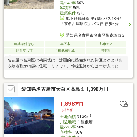
建ぺい率
30%
容積率
50%
建築条件
なし
地下鉄鶴舞線 平針駅 バス18分/
「東名古屋病院」バス停 停歩4分
愛知県名古屋市名東区梅森坂西２
建築条件なし
本下水
都市ガス
即引渡し可
1種低層地域
整形地
名古屋市名東区の梅森坂は、計画的に整備された街区とゆとりあ
る敷地割が特徴の住宅エリアです。幹線道路からは一歩入った立
地のため、周辺は交通量がう少なく、日常生活は静かで落ち着い
た印象です。土地形状も比較的素直で、建物配置や駐車計画を検
討しやすく、将来のライフステージ変化にも柔軟に対応できる住
愛知県名古屋市天白区高島１ 1,898万円
まいづくりが可能です。重環境重視で土地を探されている方にご
検討いただきたい物件です。
1,898
万円
（坪単価:-）
2
土地面積
94.39m
用途地域
１種低層
建ぺい率
50%
容積率
150%