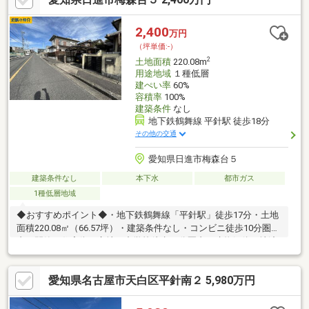
境が広がり、子育て世帯からシニア層まで暮らしやすいエリア。
日々の暮らしをイメージしやすい、穏やかな住環境が魅力です。
2,400
万円
現地では、周辺の静けさや光の入り方など、暮らしのイメージを
（坪単価:-）
実際にご体感いただけます。
2
土地面積
220.08m
用途地域
１種低層
建ぺい率
60%
容積率
100%
建築条件
なし
地下鉄鶴舞線 平針駅 徒歩18分
その他の交通
愛知県日進市梅森台５
建築条件なし
本下水
都市ガス
1種低層地域
◆おすすめポイント◆・地下鉄鶴舞線「平針駅」徒歩17分・土地
面積220.08㎡（66.57坪）・建築条件なし・コンビニ徒歩10分圏
内・閑静な住宅街に立地・中学校徒歩15分圏内・建物解体更地渡
し◆住宅ローンの相談も承っております◆現在、借入がある方、
自営業の方、転職歴のある方でもぜひご相談ください！
愛知県名古屋市天白区平針南２ 5,980万円