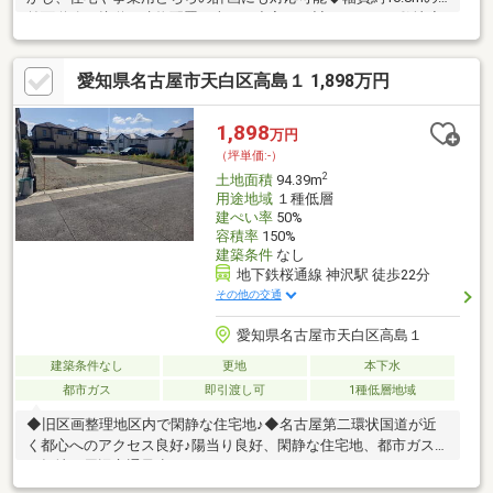
前面道路に接道。建物配置や車両の出入りも計画しやすい敷地◆
容積率200％対応で、多層階建築や店舗併用住宅、事業用建物な
ど幅広く対応！【周辺環境のおすすめポイント】■ピアゴ平針
愛知県名古屋市天白区高島１ 1,898万円
店・・・・・・・徒歩５分（約３３０ｍ）■セブンイレブン名古
屋平針三丁目店・・・・徒歩６分（約４１０ｍ）■名古屋記念病
院・・・・・・徒歩２分（約１５０ｍ）■平針小学
1,898
万円
校・・・・・・徒歩６分（約４６０ ｍ）ご案内随時受付中！お気
（坪単価:-）
軽にお問い合わせください。
2
土地面積
94.39m
用途地域
１種低層
建ぺい率
50%
容積率
150%
建築条件
なし
地下鉄桜通線 神沢駅 徒歩22分
その他の交通
愛知県名古屋市天白区高島１
建築条件なし
更地
本下水
都市ガス
即引渡し可
1種低層地域
◆旧区画整理地区内で閑静な住宅地♪◆名古屋第二環状国道が近
く都心へのアクセス良好♪陽当り良好、閑静な住宅地、都市ガス、
平坦地、周辺交通量少なめ