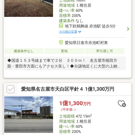
土地面積
160m
用途地域
１種住居
建ぺい率
60%
容積率
200%
建築条件
なし
地下鉄鶴舞線 赤池駅 徒歩5分
その他の交通
愛知県日進市赤池町村東
建築条件なし
更地
即引渡し可
◆国道１５３号線まで車で２分 ３００ｍ！ 名古屋市植田方
面・豊田市方面にもアクセス良し！◆分譲地近くに大型の上納池
スポーツ公園が徒歩５分 ４００ｍ 上納池スポーツ公園にはテ
ニスコートやアスレチック広場、体育館もあります！◆建築イメ
ージとご予算に合わせた土地選び、アドバイスいたします！是非
愛知県名古屋市天白区平針４ 1億1,300万円
一度ご相談下さい。
1億1,300
万円
（坪単価:-）
2
土地面積
472.15m
用途地域
１種住居
建ぺい率
60%
容積率
200%