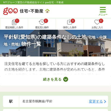
NTTグループ運営の不動産総合サイト goo住宅・不動産
1
0
0
0
最近検索した条件
最近見た物件
保存した条件
お気に入り
平針駅(愛知県)の建築条件なしの土地
(宅地・分譲
物件一覧
地・売地)
注文住宅を建てる土地を探している方におすすめの建築条件なし
の土地を紹介します。土地に建築条件が定められていると、条件
を満たす住宅しか作れません。建築条件なしの土地を購入すれ
続きを見る
ば、自由度の高い注文住宅を建てられるため、家族全員の理想を
叶えるマイホームができあがりますよ。土地の購入費用や周辺環
境をチェックして、好みの場所にある土地を購入しましょう。
駅
変更する
名古屋市鶴舞線/平針