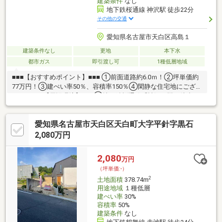
建築条件
なし
地下鉄桜通線 神沢駅 徒歩22分
その他の交通
愛知県名古屋市天白区高島１
建築条件なし
更地
本下水
都市ガス
即引渡し可
1種低層地域
■■■【おすすめポイント】■■■ ①前面道路約6.0ｍ！②坪単価約
77万円！③建ぺい率50％、容積率150％④閑静な住宅地にござい
ます！■■■【周辺環境】■■■①地下鉄桜通線「神沢」駅：徒歩22
分！ ■■■【ご内覧ご希望のお客様へ】■■■ ご都合のよろしい日時
に現地をご案内させて頂きます！ 是非、お問い合わせお待ちして
愛知県名古屋市天白区天白町大字平針字黒石
おります!!
2,080万円
2,080
万円
（坪単価:-）
2
土地面積
378.74m
用途地域
１種低層
建ぺい率
30%
容積率
50%
建築条件
なし