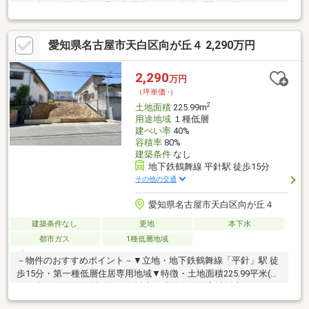
48.04坪)・前面道路は北側幅員約6.5mの公道、間口は約8.8m・お
好きな工務店やハウスメーカーで建築可能・都市ガス、本下水対
応エリア・現況更地、造成後お引渡し▼周辺環境・名古屋市立平
愛知県名古屋市天白区向が丘４ 2,290万円
針小学校 徒歩7分(約500m)・トップワン平針店 徒歩10分(約
750m)・ローソン天白向が丘一丁目店 徒歩5分(約350m)■ ご希望
の住まい探しをお手伝いします ━━━━━・・・物件の詳細・ご
2,290
万円
相談はお気軽にお問い合わせください。
（坪単価:-）
2
土地面積
225.99m
用途地域
１種低層
建ぺい率
40%
容積率
80%
建築条件
なし
地下鉄鶴舞線 平針駅 徒歩15分
その他の交通
愛知県名古屋市天白区向が丘４
建築条件なし
更地
本下水
都市ガス
1種低層地域
－物件のおすすめポイント－▼立地・地下鉄鶴舞線「平針」駅 徒
歩15分・第一種低層住居専用地域▼特徴・土地面積225.99平米(約
68.36坪)・前面道路幅員は6m以上・建築条件付宅地販売ではあり
ません・周辺には既に建物があり、近隣状況を考慮した設計が可