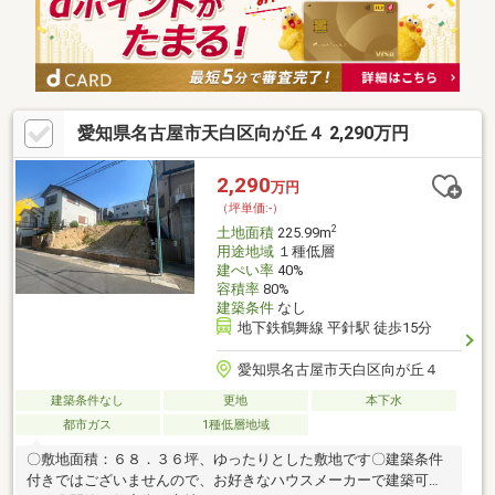
愛知県名古屋市天白区向が丘４ 2,290万円
2,290
万円
（坪単価:-）
2
土地面積
225.99m
用途地域
１種低層
建ぺい率
40%
容積率
80%
建築条件
なし
地下鉄鶴舞線 平針駅 徒歩15分
愛知県名古屋市天白区向が丘４
建築条件なし
更地
本下水
都市ガス
1種低層地域
〇敷地面積：６８．３６坪、ゆったりとした敷地です〇建築条件
付きではございませんので、お好きなハウスメーカーで建築可能