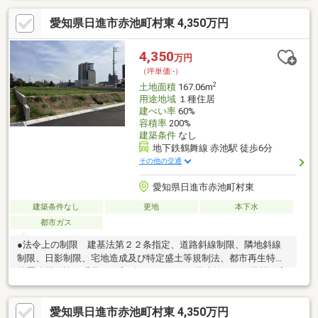
愛知県日進市赤池町村東 4,350万円
4,350
万円
（坪単価:-）
2
土地面積
167.06m
用途地域
１種住居
建ぺい率
60%
容積率
200%
建築条件
なし
地下鉄鶴舞線 赤池駅 徒歩6分
その他の交通
愛知県日進市赤池町村東
建築条件なし
更地
本下水
都市ガス
●法令上の制限 建基法第２２条指定、道路斜線制限、隣地斜線
制限、日影制限、宅地造成及び特定盛土等規制法、都市再生特別
措置法開発許可番号：令和6年12月20日 6尾建第96-133号開発変
更許可番号：令和7年6月13日 7尾建第96-43号開発変更許可番
号：令和8年1月8日 7尾建第96-170号検査済番号：令和8年1月22
愛知県日進市赤池町村東 4,350万円
日 7尾建第96-170号総区画数：４区画、販売区画数：３区画※近