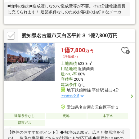
■物件の魅力■造成渡しなので造成費等が不要。その分建物建築費
に充てられます！ 建築条件なしのためお客様のお好きなメーカ
ー、工務店で建築可能♪是非一度お問い合わせ下さい■生活環境
■・公園、保育園、小学校が近くに揃っているので子育て世帯に
も住みやすく安心の住環境♪・周辺商業施設が充実♪スーパー徒歩
愛知県名古屋市天白区平針３ 1億7,800万円
約8分、ドラッグストア徒歩約12分。毎日のお買い物も楽々で
す・神の倉公園まで徒歩約6分！休日は家族でのんびりピクニック
やお子様と遊んでリフレッシュできます■周辺環境■・神の倉小学
1億7,800
万円
校 729ｍ 徒歩約10分・神の倉中学校 995ｍ 徒歩約13分・東神
（坪単価:-）
の倉清涼保育園 735ｍ徒歩約10分
2
土地面積
623.3m
用途地域
近隣商業
建ぺい率
80%
容積率
200%
建築条件
なし
地下鉄鶴舞線 平針駅 徒歩4分
その他の交通
愛知県名古屋市天白区平針３
建築条件なし
更地
本下水
都市ガス
【物件のおすすめポイント】◆敷地623.30㎡。広さと整形地を活
かし、住宅や事業用どちらの計画にも対応可能◆幅員約10.8mの