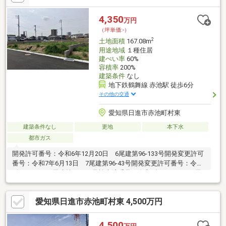
隣に送電鉄塔あり全区画：公営水道・公共下水・都市ガス引込
有、各号地上下水道メーター設置費用として１１万円（税込）が
4,350
万円
かかります。
（坪単価:-）
2
土地面積
167.08m
用途地域
１種住居
建ぺい率
60%
容積率
200%
建築条件
なし
地下鉄鶴舞線 赤池駅 徒歩6分
その他の交通
愛知県日進市赤池町村東
建築条件なし
更地
本下水
都市ガス
開発許可番号：令和6年12月20日 6尾建第96-133号開発変更許可
番号：令和7年6月13日 7尾建第96-43号開発変更許可番号：令和
8年1月8日 7尾建第96-170号検査済番号：令和8年1月22日 7尾
建第96-170号総区画数：４区画、販売区画数：３区画※近隣に送
電鉄塔あり全区画：公営水道・公共下水・都市ガス引込有、各号
愛知県日進市赤池町村東 4,500万円
地上下水道メーター設置費用として１１万円（税込）がかかりま
す。
4,500