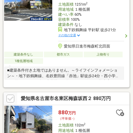
2
土地面積
1251m
用途地域
１種低層
建ぺい率
60%
容積率
100%
建築条件
なし
地下鉄鶴舞線 平針駅 徒歩21分
その他の交通
愛知県日進市梅森町北田面
建築条件なし
都市ガス
上物有り
1種低層地域
■建築条件付き土地ではありません。～ライフインフォメーショ
ン～・地下鉄鶴舞線、名鉄豊田線「赤池」駅徒歩24分・西小学校
まで約1400ｍ・日進西中学校まで約690ｍ・ゲンキー梅森店まで
約60ｍ・ロイヤルホームセンター日進香久山まで約400ｍ・平和
堂日進香久山店まで約510ｍ
愛知県名古屋市名東区梅森坂西２ 880万円
880
万円
（坪単価:-）
2
土地面積
132m
用途地域
１種低層