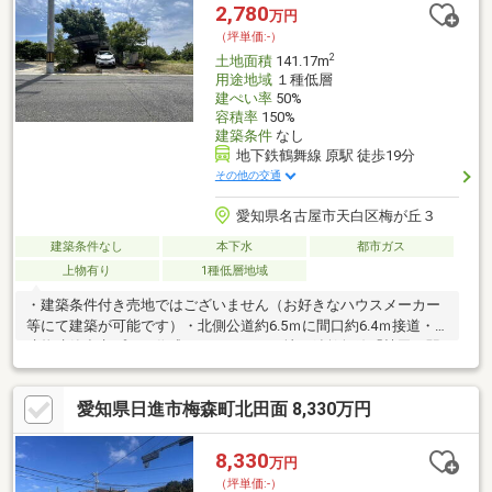
2,780
万円
（坪単価:-）
2
土地面積
141.17m
用途地域
１種低層
建ぺい率
50%
容積率
150%
建築条件
なし
地下鉄鶴舞線 原駅 徒歩19分
その他の交通
愛知県名古屋市天白区梅が丘３
建築条件なし
本下水
都市ガス
上物有り
1種低層地域
・建築条件付き売地ではございません（お好きなハウスメーカー
等にて建築が可能です）・北側公道約6.5ｍに間口約6.4ｍ接道・
建物建築参考プラン作成いたします。・地下鉄鶴舞線「植田」駅
より市バス約9分乗車 「平成橋」停徒歩約2分・植田東小学校ま
で約1100ｍ、植田中学校まで約1200ｍ※法令上の制限：緑化地域
愛知県日進市梅森町北田面 8,330万円
8,330
万円
（坪単価:-）