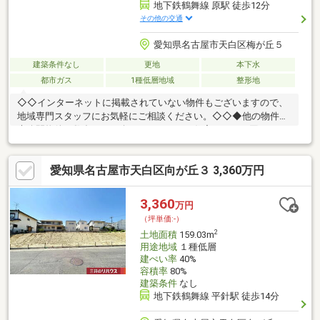
地下鉄鶴舞線 原駅 徒歩12分
その他の交通
愛知県名古屋市天白区梅が丘５
建築条件なし
更地
本下水
都市ガス
1種低層地域
整形地
◇◇インターネットに掲載されていない物件もございますので、
地域専門スタッフにお気軽にご相談ください。◇◇◆他の物件や
未公開物件も数多くご紹介しております。住宅ローンで困りのお
客様も丁寧にわかりやすくご説明させていただきます。フリーダ
イヤル0120-21-2200 センチュリー21興和不動産にお気軽にお電
愛知県名古屋市天白区向が丘３ 3,360万円
話ください。お住替えのお客様には買取保証も含めて売却ご相談
うけたまわります。
3,360
万円
（坪単価:-）
2
土地面積
159.03m
用途地域
１種低層
建ぺい率
40%
容積率
80%
建築条件
なし
地下鉄鶴舞線 平針駅 徒歩14分