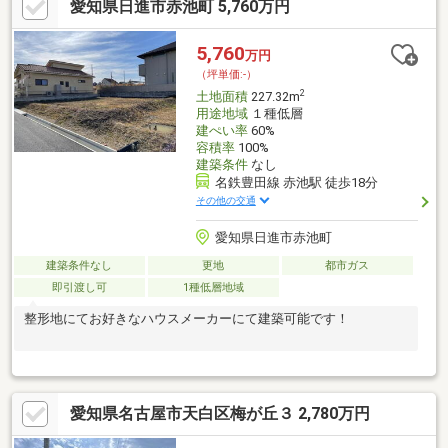
愛知県日進市赤池町 5,760万円
5,760
万円
（坪単価:-）
2
土地面積
227.32m
用途地域
１種低層
建ぺい率
60%
容積率
100%
建築条件
なし
名鉄豊田線 赤池駅 徒歩18分
その他の交通
愛知県日進市赤池町
建築条件なし
更地
都市ガス
即引渡し可
1種低層地域
整形地にてお好きなハウスメーカーにて建築可能です！
愛知県名古屋市天白区梅が丘３ 2,780万円