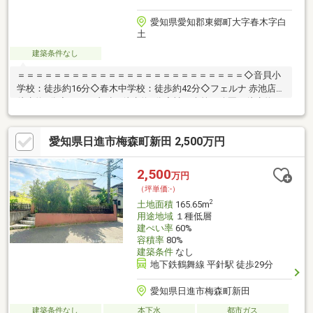
愛知県愛知郡東郷町大字春木字白
土
建築条件なし
＝＝＝＝＝＝＝＝＝＝＝＝＝＝＝＝＝＝＝＝＝＝＝＝＝◇音貝小
学校：徒歩約16分◇春木中学校：徒歩約42分◇フェルナ 赤池店：
徒歩約9分◇ひがみ内科：徒歩約4分◇神の倉第五公園：徒歩約9
分◆落ち着いた住環境◆建築条件なし、お好きなハウスメーカー
で建築可能◆フェルナ赤池店徒歩9分で買物便利＝＝＝＝＝＝＝
愛知県日進市梅森町新田 2,500万円
＝＝＝＝＝＝＝＝＝＝＝＝＝＝＝＝＝＝＼見るだけ聞くだけOK／
資金効率が良くなるローンの組み方教えます。ネット未公開、水
面下情報多数あります。ほかのページで気になる物件もご相談く
2,500
万円
ださい。
（坪単価:-）
2
土地面積
165.65m
用途地域
１種低層
建ぺい率
60%
容積率
80%
建築条件
なし
地下鉄鶴舞線 平針駅 徒歩29分
愛知県日進市梅森町新田
建築条件なし
本下水
都市ガス