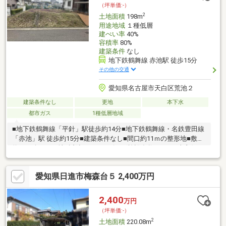
（坪単価:-）
2
土地面積
198m
用途地域
１種低層
建ぺい率
40%
容積率
80%
建築条件
なし
地下鉄鶴舞線 赤池駅 徒歩15分
その他の交通
愛知県名古屋市天白区荒池２
建築条件なし
更地
本下水
都市ガス
1種低層地域
■地下鉄鶴舞線「平針」駅徒歩約14分■地下鉄鶴舞線・名鉄豊田線
「赤池」駅 徒歩約15分■建築条件なし■間口約11ｍの整形地■敷地
約59.89坪！■更地■近隣にショッピング施設多数あり■日当良好■
農業センター近く■平針小学校まで徒歩約13分■平針中学校まで徒
歩約20分■徒歩圏内に公園が二箇所あり■並木病院近く
愛知県日進市梅森台５ 2,400万円
2,400
万円
（坪単価:-）
2
土地面積
220.08m