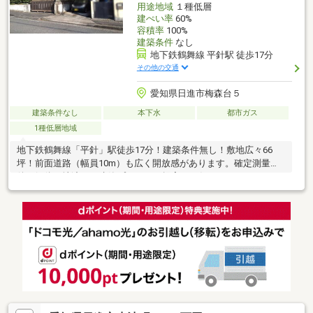
用途地域
１種低層
建ぺい率
60%
容積率
100%
建築条件
なし
地下鉄鶴舞線 平針駅 徒歩17分
その他の交通
愛知県日進市梅森台５
建築条件なし
本下水
都市ガス
1種低層地域
地下鉄鶴舞線「平針」駅徒歩17分！建築条件無し！敷地広々66
坪！前面道路（幅員10m）も広く開放感があります。確定測量
後、解体更地渡し！建築プランのご提案もお任せ下さい！