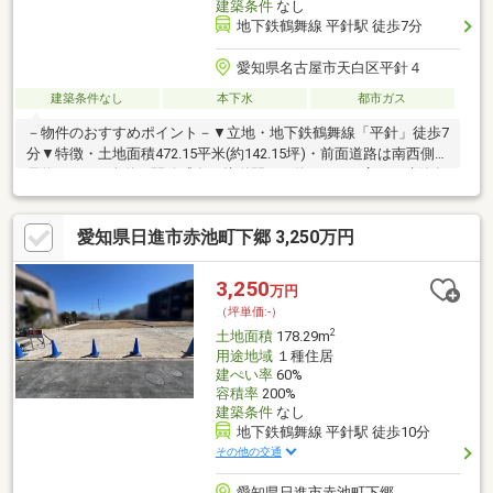
建築条件
なし
地下鉄鶴舞線 平針駅 徒歩7分
愛知県名古屋市天白区平針４
建築条件なし
本下水
都市ガス
－物件のおすすめポイント－▼立地・地下鉄鶴舞線「平針」徒歩7
分▼特徴・土地面積472.15平米(約142.15坪)・前面道路は南西側幅
員約10.3mの公道、開放感有・接道間口は約29.8mの広さ・建築条
件付宅地販売ではありません・広々とした敷地につき、プランの
幅が広がります・周辺は既に建物があり、近隣状況を考慮した設
愛知県日進市赤池町下郷 3,250万円
計が可能・現況古家有、解体後更地にて引渡し▼周辺環境・名古
屋市立平針小学校 徒歩2分(約110m)・ピアゴ平針店 徒歩9分(約
660m)■ ご希望の住まい探しをお手伝いします ━━━━━・・・
3,250
万円
物件の詳細・ご相談はお気軽にお問い合わせください。
（坪単価:-）
2
土地面積
178.29m
用途地域
１種住居
建ぺい率
60%
容積率
200%
建築条件
なし
地下鉄鶴舞線 平針駅 徒歩10分
その他の交通
愛知県日進市赤池町下郷