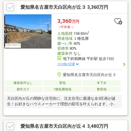
能・現況更地のため、プラン確定後はスムーズに建築へ移れます
愛知県名古屋市天白区向が丘３ 3,360万円
▼周辺環境・スーパー「トップワン平針店」徒歩9分(約670m)・
名古屋市立平針中学校 徒歩10分(約750m)・向之山公園 徒歩2分(約
130m)■ ご希望の住まい探しをお手伝いします ━━━━━・・・
3,360
万円
物件の詳細・ご相談はお気軽にお問い合わせください。
（坪単価:-）
2
土地面積
158.83m
用途地域
１種低層
建ぺい率
40%
容積率
80%
建築条件
なし
地下鉄鶴舞線 平針駅 徒歩15分
その他の交通
愛知県名古屋市天白区向が丘３
建築条件なし
更地
本下水
都市ガス
1種低層地域
整形地
天白区向が丘の閑静な住宅街に、注文住宅に最適な全3区画が誕
生！お好きなハウスメーカーで理想の邸宅を叶えられます。小・
中学校が近く、子育て環境も充実の立地です。1号地 3360万
円 敷地158.83平米 間口8.8ｍ2号地 3360万円 敷地158.94平
米 間口8.8ｍ3号地 3360万円 敷地159.03平米 間口8.8ｍ■周
愛知県名古屋市天白区向が丘４ 3,480万円
辺環境平針小学校 約750ｍ平針中学校 約700ｍトップワン平針