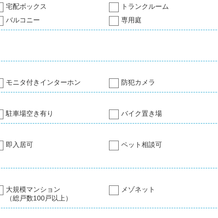
宅配ボックス
トランクルーム
バルコニー
専用庭
モニタ付きインターホン
防犯カメラ
駐車場空き有り
バイク置き場
即入居可
ペット相談可
大規模マンション
メゾネット
（総戸数100戸以上）