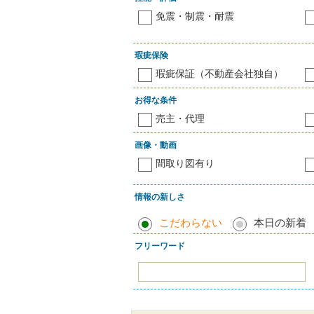
免震・制震・耐震
瑕疵保険
瑕疵保証（不動産会社独自）
お得な条件
売主・代理
画像・動画
間取り図有り
情報の新しさ
こだわらない
本日の新着
フリーワード