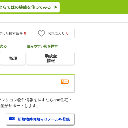
0
0
存した検索条件
お気に入り
売る
住みやすい街を探す
助成金
売却
情報
ンション物件情報を探すならgoo住宅・
動産がサポートします。