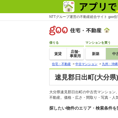
NTTグループ運営の不動産総合サイト goo
借りる
マンションを買う
店舗･
賃貸
新築
中
事業用
住宅・不動産
>
中古マンション
>
九州・沖縄
速見郡日出町(大分県
大分県速見郡日出町の中古売マンション
不動産。価格・広さ・間取り・写真・人気
探したい物件のエリア・検索条件を