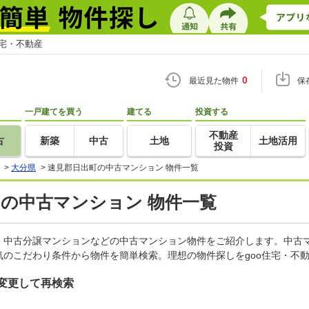
住宅・不動産
0
最近見た物件
保
一戸建てを買う
建てる
投資する
不動産
古
新築
中古
土地
土地活用
投資
>
大分県
>
速見郡日出町の中古マンション 物件一覧
)の中古マンション 物件一覧
、中古分譲マンションなどの中古マンション物件をご紹介します。中古マ
のこだわり条件から物件を簡単検索。理想の物件探しをgoo住宅・不
変更して再検索