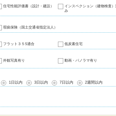
住宅性能評価書（設計・建設）
インスペクション（建物検査）
み
瑕疵保険（国土交通省指定法人）
フラット３５S適合
低炭素住宅
外観写真有り
動画・パノラマ有り
1日以内
3日以内
7日以内
2週間以内