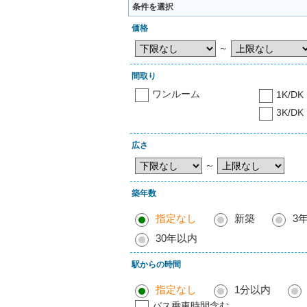
条件を選択
価格
～
間取り
ワンルーム
1K/DK
3K/DK
広さ
～
築年数
指定なし
新築
3
30年以内
駅からの時間
指定なし
1分以内
バス乗車時間含む