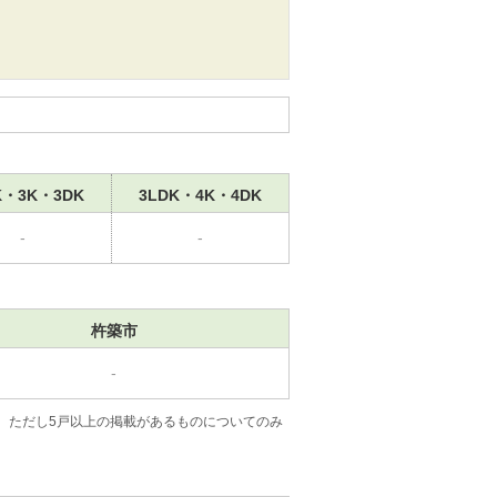
K・3K・3DK
3LDK・4K・4DK
-
-
杵築市
-
。ただし5戸以上の掲載があるものについてのみ