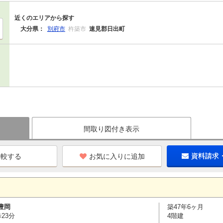
近くのエリアから探す
大分県：
別府市
杵築市
速見郡日出町
間取り図付き表示
お気に入りに追加
資料請求
豊岡
築47年6ヶ月
23分
4階建