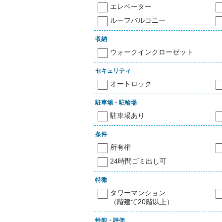
エレベーター
ルーフバルコニー
収納
ウォークインクローゼット
セキュリティ
オートロック
駐車場・駐輪場
駐車場あり
条件
所有権
24時間ゴミ出し可
特徴
タワーマンション
（階建て20階以上）
性能・評価