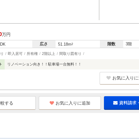
0
万円
広さ
階数
3階
LDK
51.18m
2
り
即入居可
所有権
2階以上
間取り図有り
ト
リノベーション向き！！駐車場一台無料！！
お気に入りに
お気に入りに追加
資料請求