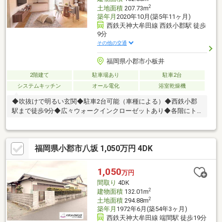
2
土地面積
207.73m
築年月
2020年10月(築5年11ヶ月)
西鉄天神大牟田線 西鉄小郡駅 徒歩
9分
その他の交通
福岡県小郡市小板井
2階建て
駐車場あり
駐車2台
システムキッチン
オール電化
浴室乾燥機
◆吹抜けで明るい玄関◆駐車2台可能（車種による）◆西鉄小郡
駅まで徒歩9分◆広々ウォークインクローゼットあり◆各階にト
イレあり
福岡県小郡市八坂 1,050万円 4DK
1,050
万円
間取り
4DK
2
建物面積
132.01m
2
土地面積
294.88m
築年月
1972年6月(築54年3ヶ月)
西鉄天神大牟田線 端間駅 徒歩19分