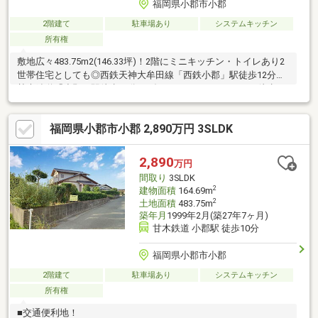
福岡県小郡市小郡
2階建て
駐車場あり
システムキッチン
所有権
敷地広々483.75m2(146.33坪)！2階にミニキッチン・トイレあり2
世帯住宅としても◎西鉄天神大牟田線「西鉄小郡」駅徒歩12分・
甘木鉄道「小郡」駅徒歩10分！ダイレックス・マルキョウ徒歩6
分！
福岡県小郡市小郡 2,890万円 3SLDK
2,890
万円
間取り
3SLDK
2
建物面積
164.69m
2
土地面積
483.75m
築年月
1999年2月(築27年7ヶ月)
甘木鉄道 小郡駅 徒歩10分
福岡県小郡市小郡
2階建て
駐車場あり
システムキッチン
所有権
■交通便利地！