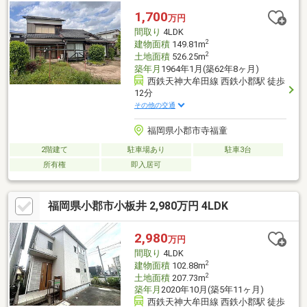
もある便利な間取りです！和風建築が好きな方、ゆったりとした
1,700
万円
スローライフにあこがれる方におススメな物件となっています！
間取り
4LDK
ご不明な点がございましたら、お気軽にお問合せ下さい！
2
建物面積
149.81m
2
土地面積
526.25m
築年月
1964年1月(築62年8ヶ月)
西鉄天神大牟田線 西鉄小郡駅 徒歩
12分
その他の交通
福岡県小郡市寺福童
2階建て
駐車場あり
駐車3台
所有権
即入居可
福岡県小郡市小板井 2,980万円 4LDK
2,980
万円
間取り
4LDK
2
建物面積
102.88m
2
土地面積
207.73m
築年月
2020年10月(築5年11ヶ月)
西鉄天神大牟田線 西鉄小郡駅 徒歩