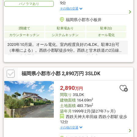
9分
パノラマあり
その他の交通
福岡県小郡市小板井
2階建て
駐車場あり
駐車2台
カウンターキッチン
システムキッチン
オール電化
2020年10月築。オール電化。室内程度良好の4LDK。駐車2台可
（車種による）。西鉄小郡駅徒歩9分。西鉄と甘木鉄道の2沿線利
用可。徒歩圏内にコンビニやドラッグストア等充実。
福岡県小郡市小郡 2,890万円 3SLDK
2,890
万円
間取り
3SLDK
2
建物面積
164.69m
2
土地面積
483.75m
築年月
1999年2月(築27年7ヶ月)
西鉄天神大牟田線 西鉄小郡駅 徒歩
12分
その他の交通