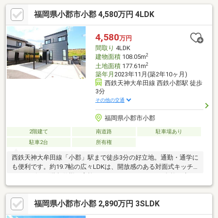
福岡県小郡市小郡 4,580万円 4LDK
4,580
万円
間取り
4LDK
2
建物面積
108.05m
2
土地面積
177.61m
築年月
2023年11月(築2年10ヶ月)
西鉄天神大牟田線 西鉄小郡駅 徒歩
3分
その他の交通
福岡県小郡市小郡
2階建て
南道路
駐車場あり
駐車2台
所有権
西鉄天神大牟田線「小郡」駅まで徒歩3分の好立地。通勤・通学に
も便利です。約19.7帖の広々LDKは、開放感のある対面式キッチ
ン＆リビング階段仕様。家族のコミュニケーションが自然と生ま
れる間取りです。リビング横には納戸＋パントリーを配置し、日
用品や食品のストックもすっきり収納可能。さらに主寝室にはウ
福岡県小郡市小郡 2,890万円 3SLDK
ォークインクローゼット付きで、収納力も充実しています。全居
室収納付きでお部屋を広く使え、バルコニーもあり日当たり良