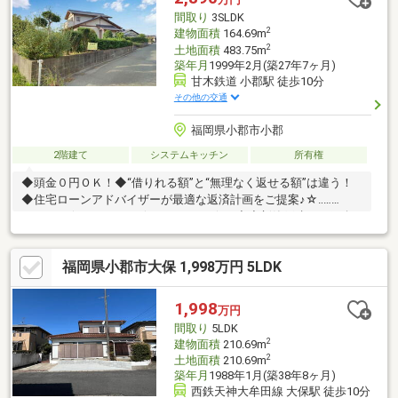
間取り
3SLDK
2
建物面積
164.69m
2
土地面積
483.75m
築年月
1999年2月(築27年7ヶ月)
甘木鉄道 小郡駅 徒歩10分
その他の交通
福岡県小郡市小郡
2階建て
システムキッチン
所有権
◆頭金０円ＯＫ！◆“借りれる額”と“無理なく返せる額”は違う！
◆住宅ローンアドバイザーが最適な返済計画をご提案♪☆‥…
━━━━☆‥…━━━━☆‥…━━━━☆～◆◇新築戸建もご紹介
可能◇◆～新築でも中古でも実績のある弊社だからこそできる！
それぞれのメリット・デメリットを把握し、じっくり比較検討す
福岡県小郡市大保 1,998万円 5LDK
ることができます♪内見したい物件をツアー形式でまわることも可
能♪お住み替え相談も承ります♪☆‥…━━━━☆‥…━━━━☆‥…
━━━━☆～◆◇リフォーム・リノベーション承ります◇◆～弊
1,998
万円
社にてご注文いただくと、住宅ローンに組み込み可能♪豊富なメニ
間取り
5LDK
ューを取り揃えております♪
2
建物面積
210.69m
2
土地面積
210.69m
築年月
1988年1月(築38年8ヶ月)
西鉄天神大牟田線 大保駅 徒歩10分