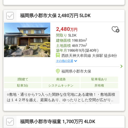
面道路6ｍ以上で車の出し入れしやすいです！■明るくて広い南庭
でご自宅でアウトドアを楽しめます！■駐車縦列2台可能！（車種
福岡県小郡市大保 2,480万円 5LDK
によっては1台）■一部未登記部分あり（お引渡しまでに登記予定
です）その他詳細情報やご内覧のご希望は駅前不動産 山本まで
ご連絡ください！ （080-6533-6176）
2,480
万円
間取り
5LDK
2
建物面積
198.83m
2
土地面積
469.77m
築年月
1986年9月(築40年)
西鉄天神大牟田線 大保駅 徒歩8分
その他の交通
福岡県小郡市大保
2階建て
南道路
駐車場あり
駐車3台
システムキッチン
所有権
○敷地・通りから1つ入った閑静な住宅地にある建物！・敷地面積
は１４２坪を越え、庭園もあり、ゆったりとした空間が広がりま
す！○建物・旅館を思わせる純和風の玄関！・大きい広縁、２部
屋続きの和室、離れ風な和室など、見どころは満載の和風建
築！・各居室に収納を完備！・女性にとっては嬉しい、洗面室と
福岡県小郡市寺福童 1,700万円 4LDK
は別にパウダールームがある間取り♪・お風呂は大きいユニットバ
ス♪・トイレは１階に小便器と普通の２か所だけではなく、２階に