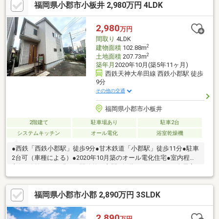
福岡県小郡市小板井 2,980万円 4LDK
と、子育て世帯にもおすすめの住環境です。車で5分圏内にスーパ
ーやドラッグストア、コンビニ、飲食店などの生活利便施設が充
実しており、毎日のお買い物にも便利な住環境です！お気軽にお
2,980
万円
問い合わせ下さい♪※写真内の一部小物はCG加工により削除してい
間取り
4LDK
ます。
2
建物面積
102.88m
2
土地面積
207.73m
築年月
2020年10月(築5年11ヶ月)
西鉄天神大牟田線 西鉄小郡駅 徒歩
9分
その他の交通
福岡県小郡市小板井
2階建て
駐車場あり
駐車2台
システムキッチン
オール電化
浴室乾燥機
●西鉄「西鉄小郡駅」徒歩9分●甘木鉄道「小郡駅」徒歩11分●駐車
2台可（車種による）●2020年10月築のオール電化住宅●室内程度
良好●吹抜がある明るく開放的な玄関●各階にトイレあり●全居室
収納付●主寝室に約2.8帖の広々ウォークインクローゼットあり●徒
歩圏内にコンビニやドラッグストア等充実
福岡県小郡市小郡 2,890万円 3SLDK
2,890
万円