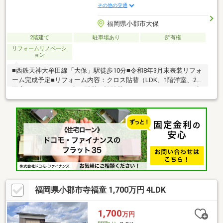
その他の交通
福岡県小郡市大保
2階建て
駐車場あり
所有権
リフォームリノベーシ
ョン
■西鉄天神大牟田線「大保」駅徒歩10分■令和8年3月末表装リフォ
ーム完成予定■リフォーム内容：クロス貼替（LDK、1階洋室、2階
洋室×2）、キッチン床CF貼替、襖貼替、ハウスクリーニング、床
下白蟻予防工事施工済■駐車スペース3台（車種による制限があり
ます）■最寄りのコンビニまで徒歩6分、スーパーまで徒歩8分■小
学校まで徒歩10分、中学校まで徒歩14分■住宅ローンや諸費用の
ご相談もお気軽にご連絡ください♪
福岡県小郡市寺福童 1,700万円 4LDK
1,700
万円