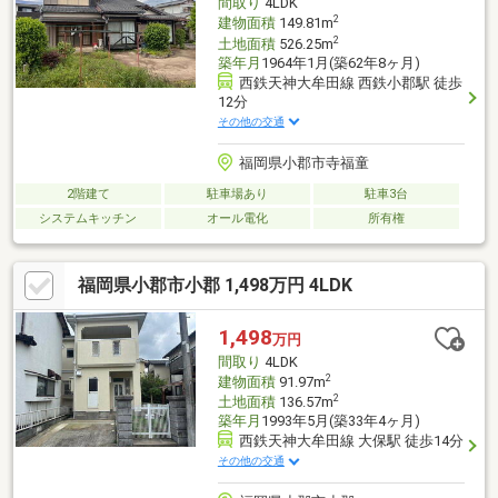
間取り
4LDK
2
建物面積
149.81m
2
土地面積
526.25m
築年月
1964年1月(築62年8ヶ月)
西鉄天神大牟田線 西鉄小郡駅 徒歩
12分
その他の交通
福岡県小郡市寺福童
2階建て
駐車場あり
駐車3台
システムキッチン
オール電化
所有権
福岡県小郡市小郡 1,498万円 4LDK
1,498
万円
間取り
4LDK
2
建物面積
91.97m
2
土地面積
136.57m
築年月
1993年5月(築33年4ヶ月)
西鉄天神大牟田線 大保駅 徒歩14分
その他の交通