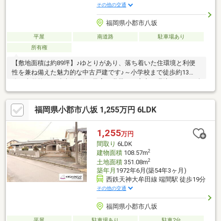
その他の交通
福岡県小郡市八坂
平屋
南道路
駐車場あり
所有権
【敷地面積は約89坪】♪ゆとりがあり、落ち着いた住環境と利便
性を兼ね備えた魅力的な中古戸建です♪～小学校まで徒歩約13
分、中学校まで徒歩約3分、子育て世帯にも安心の環境です～西鉄
天神大牟田線「端間」駅まで徒歩約19分。通勤・通学にも便利な
立地です！心地よい陽光と爽やかな風を感じながら、ご家族それ
福岡県小郡市八坂 1,255万円 6LDK
ぞれの幸せな暮らしを育む住まいづくりを、ここから始めてみま
せんか？※本物件は現況でのお引渡しとなります。【イオンハウ
ジング イオンモール筑紫野店】は年中無休なので内覧随時受付中
1,255
万円
です♪
間取り
6LDK
2
建物面積
108.57m
2
土地面積
351.08m
築年月
1972年6月(築54年3ヶ月)
西鉄天神大牟田線 端間駅 徒歩19分
その他の交通
福岡県小郡市八坂
平屋
駐車場あり
駐車2台