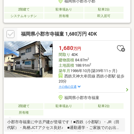
福岡県小郡市小郡
2階建て
駐車場あり
駐車2台
システムキッチン
所有権
即入居可
福岡県小郡市寺福童 1,680万円 4DK
1,680
万円
間取り
4DK
2
建物面積
84.87m
2
土地面積
188.91m
築年月
1986年10月(築39年11ヶ月)
西鉄天神大牟田線 西鉄小郡駅 徒歩
20分
その他の交通
福岡県小郡市寺福童
2階建て
駐車場あり
駐車2台
所有権
小郡市寺福童に中古戸建が登場です！■西鉄（小郡駅）・JR（田
代駅）・鳥栖JCTアクセス良好♪ ■通勤通学・ご家族でのお出掛
けがしやすい立地です！■小中学校１km圏内♪■閑静な住宅街■前