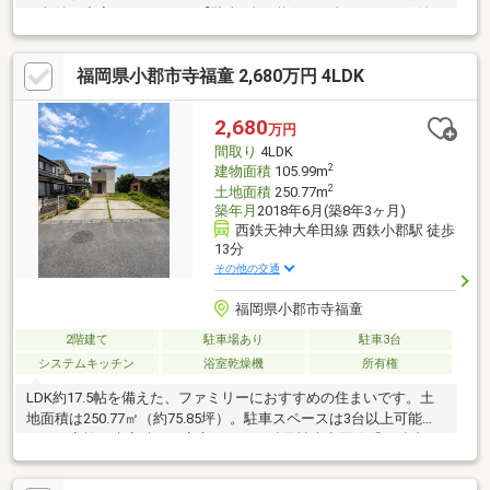
の収納も充実しています。【駐車4台可能(うち2台カーポート付
き！)】
福岡県小郡市寺福童 2,680万円 4LDK
2,680
万円
間取り
4LDK
2
建物面積
105.99m
2
土地面積
250.77m
築年月
2018年6月(築8年3ヶ月)
西鉄天神大牟田線 西鉄小郡駅 徒歩
13分
その他の交通
福岡県小郡市寺福童
2階建て
駐車場あり
駐車3台
システムキッチン
浴室乾燥機
所有権
LDK約17.5帖を備えた、ファミリーにおすすめの住まいです。土
地面積は250.77㎡（約75.85坪）。駐車スペースは3台以上可能
で、ご家族や来客時にも安心です。西鉄天神大牟田線「西鉄小
郡」駅まで徒歩約12分。駅まで徒歩圏内で、通勤・通学にも便利
な立地です。小郡小学校まで約456m、小郡中学校まで約1061m