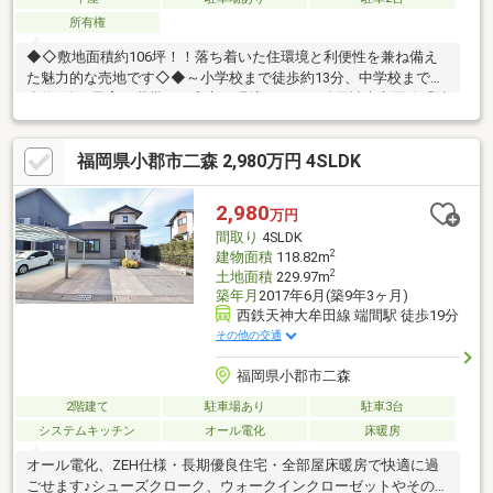
所有権
◆◇敷地面積約106坪！！落ち着いた住環境と利便性を兼ね備え
た魅力的な売地です◇◆～小学校まで徒歩約13分、中学校まで徒
歩約3分、子育て世帯にも安心の環境です～西鉄天神大牟田線「端
間」駅まで徒歩約19分。通勤・通学にも便利な立地です！心地よ
い陽光と爽やかな風を感じながら、ご家族それぞれの幸せな暮ら
福岡県小郡市二森 2,980万円 4SLDK
しを育む住まいづくりを、ここから始めてみませんか？※本物件
は現況でのお引渡しとなります。確定測量は売主負担です。【イ
オンハウジング イオンモール筑紫野店】は年中無休なので内覧随
2,980
万円
時受付中です♪
間取り
4SLDK
2
建物面積
118.82m
2
土地面積
229.97m
築年月
2017年6月(築9年3ヶ月)
西鉄天神大牟田線 端間駅 徒歩19分
その他の交通
福岡県小郡市二森
2階建て
駐車場あり
駐車3台
システムキッチン
オール電化
床暖房
オール電化、ZEH仕様・長期優良住宅・全部屋床暖房で快適に過
ごせます♪シューズクローク、ウォークインクローゼットやその他