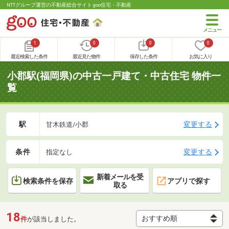
NTTグループ運営の不動産総合サイト goo住宅・不動産
1
0
0
0
最近検索した条件
最近見た物件
保存した条件
お気に入り
小郡駅(福岡県)の中古一戸建て・中古住宅 物件一
覧
駅
変更する
甘木鉄道/小郡
条件
変更する
指定なし
新着メールを受
検索条件を保存
アプリで探す
取る
18
件
が該当しました。