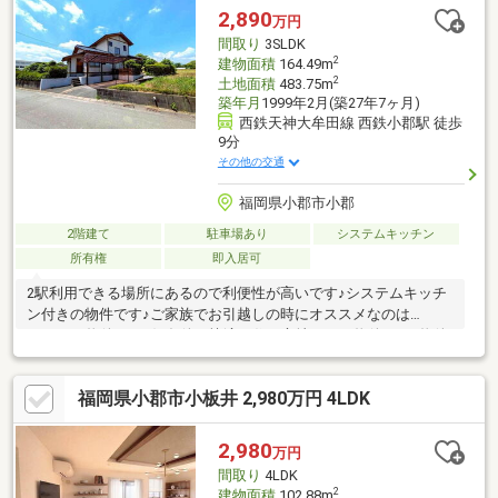
好。築浅×駅近×駐車3台可の好条件が揃ったおすすめ物件です！
2,890
万円
間取り
3SLDK
2
建物面積
164.49m
2
土地面積
483.75m
築年月
1999年2月(築27年7ヶ月)
西鉄天神大牟田線 西鉄小郡駅 徒歩
9分
その他の交通
福岡県小郡市小郡
2階建て
駐車場あり
システムキッチン
所有権
即入居可
2駅利用できる場所にあるので利便性が高いです♪システムキッチ
ン付きの物件です♪ご家族でお引越しの時にオススメなのは
3SLDKの物件です♪好条件で快適な住み心地のよい物件です♪物件
から駅まで徒歩9分です♪建物面積が164.49㎡でスペースが十分の
ファミリーにもおすすめの物件です♪リビングダイニングが20帖
福岡県小郡市小板井 2,980万円 4LDK
以上の広さで、光も広く届きます(^o^)＼お気軽にお問い合わせく
ださい／ご希望の日時でご案内いたします。また、その他物件の
ご紹介も可能ですので、気になる物件がございましたらお伝えく
2,980
万円
ださい。住宅ローンのご相談もお気軽にどうぞm(_ _)m
間取り
4LDK
2
建物面積
102.88m