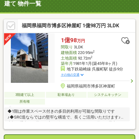
建て 物件一覧
福岡県福岡市博多区神屋町 1億98万円 3LDK
1億98
万円
間取り
3LDK
2
建物面積
220.95m
2
土地面積
92.72m
築年月
1981年1月(築45年8ヶ月)
地下鉄箱崎線 呉服町駅 徒歩9分
その他の交通
福岡県福岡市博多区神屋町
3階建て以上
駐車場あり
システムキッチン
所有権
◆1階は作業スペース付きの多目的利用が可能な間取りです
♪◆SRC造ならではの堅牢な構造で、長くご活用いただけます♪◆
大切な愛車を雨風から守るビルトインガレージを備え、屋上スペ
ースも多彩な活用が可能です♪◆呉服町駅まで徒歩約9分の好立
地！天神や博多へのアクセスも良好な利便性の高い立地です♪◆