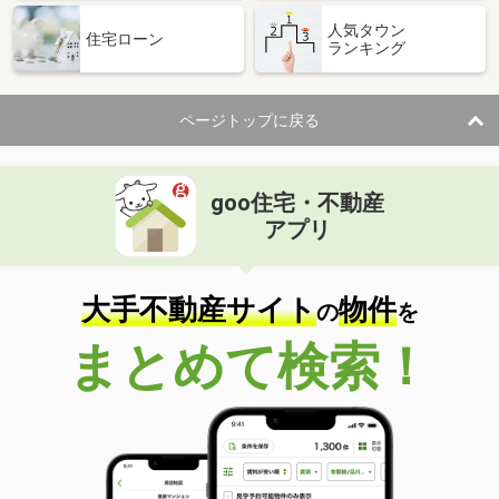
人気タウン
住宅ローン
ランキング
ページトップに戻る
goo住宅・不動産
アプリ
大手不動産サイト
物件
の
を
まとめて検索！