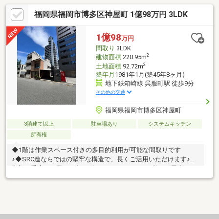
福岡県福岡市博多区神屋町 1億98万円 3LDK
1億98
万円
間取り
3LDK
2
建物面積
220.95m
2
土地面積
92.72m
築年月
1981年1月(築45年8ヶ月)
地下鉄箱崎線 呉服町駅 徒歩9分
その他の交通
福岡県福岡市博多区神屋町
3階建て以上
駐車場あり
システムキッチン
所有権
◆1階は作業スペース付きの多目的利用が可能な間取りです
♪◆SRC造ならではの堅牢な構造で、長くご活用いただけます♪◆
大切な愛車を雨風から守るビルトインガレージを備え、屋上スペ
ースも多彩な活用が可能です♪◆呉服町駅まで徒歩約9分の好立
地！天神や博多へのアクセスも良好な利便性の高い立地です♪◆
福岡の人気スポットへ気軽に足を運べるため、休日のお出かけや
観光拠点としても魅力があります♪