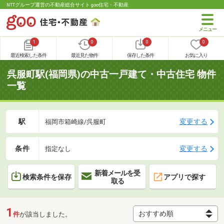
NTTグループ運営の不動産総合サイト goo住宅・不動産
1
0
0
0
最近検索した条件
最近見た物件
保存した条件
お気に入り
呉服町駅(福岡県)の中古一戸建て・中古住宅 物件
一覧
駅
変更する
福岡市箱崎線/呉服町
条件
変更する
指定なし
新着メールを受
検索条件を保存
アプリで探す
取る
1
件
が該当しました。