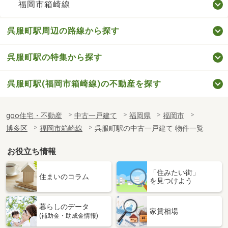
福岡市箱崎線
呉服町駅周辺の路線から探す
呉服町駅の特集から探す
呉服町駅(福岡市箱崎線)の不動産を探す
goo住宅・不動産
中古一戸建て
福岡県
福岡市
博多区
福岡市箱崎線
呉服町駅の中古一戸建て 物件一覧
お役立ち情報
「住みたい街」
住まいのコラム
を見つけよう
暮らしのデータ
家賃相場
(補助金・助成金情報)