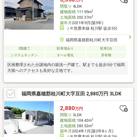
万円
間取り
4LDK
2
建物面積
111.95m
2
土地面積
202.37m
築年月
2021年9月(築5年)
ＪＲ筑豊本線 桂川駅 徒歩5分
福岡県嘉穂郡桂川町大字豆田
2階建て
駐車場あり
駐車2台
システムキッチン
オール電化
所有権
区画整理された分譲地内の築浅一戸建て。駅までも徒歩5分で福岡
方面へのアクセスも良好な立地です。
福岡県嘉穂郡桂川町大字豆田 2,880万円 3LDK
2,880
万円
間取り
3LDK
2
建物面積
104.42m
2
土地面積
283.52m
築年月
2024年1月(築2年8ヶ月)
ＪＲ筑豊本線 桂川駅 徒歩7分