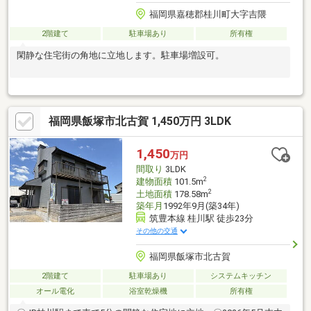
福岡県嘉穂郡桂川町大字吉隈
2階建て
駐車場あり
所有権
閑静な住宅街の角地に立地します。駐車場増設可。
福岡県飯塚市北古賀 1,450万円 3LDK
1,450
万円
間取り
3LDK
2
建物面積
101.5m
2
土地面積
178.58m
築年月
1992年9月(築34年)
筑豊本線 桂川駅 徒歩23分
その他の交通
福岡県飯塚市北古賀
2階建て
駐車場あり
システムキッチン
オール電化
浴室乾燥機
所有権