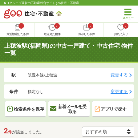
NTTグループ運営の不動産総合サイト goo住宅・不動産
1
0
0
0
最近検索した条件
最近見た物件
保存した条件
お気に入り
上穂波駅(福岡県)の中古一戸建て・中古住宅 物件
一覧
駅
変更する
筑豊本線/上穂波
条件
変更する
指定なし
新着メールを受
検索条件を保存
アプリで探す
取る
2
件
が該当しました。