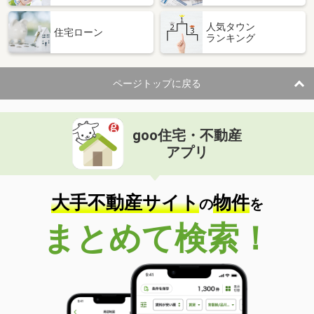
人気タウン
住宅ローン
ランキング
ページトップに戻る
goo住宅・不動産
アプリ
大手不動産サイト
物件
の
を
まとめて検索！