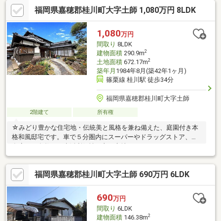
福岡県嘉穂郡桂川町大字土師 1,080万円 8LDK
1,080
万円
間取り
8LDK
2
建物面積
290.9m
2
土地面積
672.17m
築年月
1984年8月(築42年1ヶ月)
篠栗線 桂川駅 徒歩34分
福岡県嘉穂郡桂川町大字土師
2階建て
所有権
☆みどり豊かな住宅地・伝統美と風格を兼ね備えた、庭園付き本
格和風邸宅です。車で５分圏内にスーパーやドラッグストア、飲
食店など多数あり生活利便性の良い立地です♪
福岡県嘉穂郡桂川町大字土師 690万円 6LDK
690
万円
間取り
6LDK
2
建物面積
146.38m