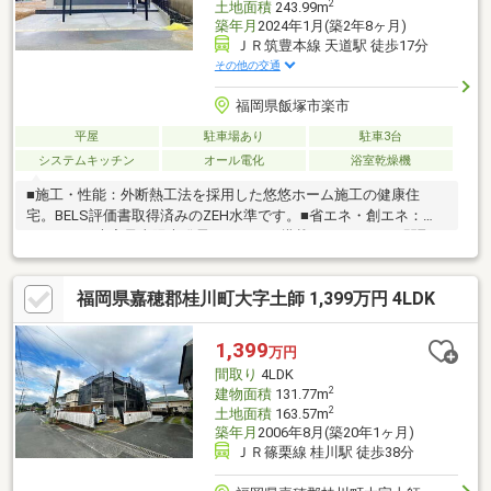
2
土地面積
243.99m
築年月
2024年1月(築2年8ヶ月)
ＪＲ筑豊本線 天道駅 徒歩17分
その他の交通
福岡県飯塚市楽市
平屋
駐車場あり
駐車3台
システムキッチン
オール電化
浴室乾燥機
■施工・性能：外断熱工法を採用した悠悠ホーム施工の健康住
宅。BELS評価書取得済みのZEH水準です。■省エネ・創エネ：
10.50kWの大容量太陽光発電システムを搭載しています。■間取
り：家族が集うLDKは23帖。ロフトやファミリークローゼットな
ど収納も充実しています。■住宅設備：家中の水を浄化・活水化
福岡県嘉穂郡桂川町大字土師 1,399万円 4LDK
する元付浄水活水器を採用。食洗機や全熱交換型換気システムも
搭載。■安心の長期保証：シロアリ防除10年保証、太陽光パネル
の長期保証付きです。
1,399
万円
間取り
4LDK
2
建物面積
131.77m
2
土地面積
163.57m
築年月
2006年8月(築20年1ヶ月)
ＪＲ篠栗線 桂川駅 徒歩38分