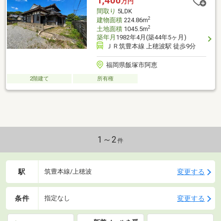
1,400
万円
間取り
5LDK
2
建物面積
224.86m
2
土地面積
1045.5m
築年月
1982年4月(築44年5ヶ月)
ＪＲ筑豊本線 上穂波駅 徒歩9分
福岡県飯塚市阿恵
2階建て
所有権
1～2
件
駅
変更する
筑豊本線/上穂波
条件
変更する
指定なし