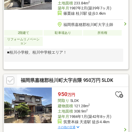
2
土地面積
233.84m
築年月
1987年2月(築39年7ヶ月)
篠栗線 桂川駅 徒歩3.4km
福岡県嘉穂郡桂川町大字土師
2階建て
駐車場あり
所有権
リフォームリノベーシ
ョン
■桂川小学校、桂川中学校エリア！
福岡県嘉穂郡桂川町大字吉隈 950万円 5LDK
950
万円
間取り
5LDK
2
建物面積
121.28m
2
土地面積
308.9m
築年月
1984年1月(築42年8ヶ月)
筑豊本線 天道駅 徒歩4.4km
その他の交通