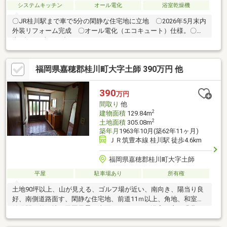
システムキッチン
オール電化
浴室乾燥機
〇JR桂川駅まで車で5分の閑静な住宅地に立地 〇2026年5月末内
外装リフォーム完成 〇オール電化（エコキュート）仕様。〇駐
車3台可（車種組合せによります）
福岡県嘉穂郡桂川町大字土師 390万円 他
390
万円
間取り
他
2
建物面積
129.84m
2
土地面積
305.08m
築年月
1963年10月(築62年11ヶ月)
ＪＲ筑豊本線 桂川駅 徒歩4.6km
福岡県嘉穂郡桂川町大字土師
平屋
駐車場あり
所有権
土地90坪以上、山が見える、ゴルフ場が近い、南向き、陽当り良
好、南側道路面す、閑静な住宅地、前道11ｍ以上、角地、和室、
始発駅、整形地、田園風景、南面バルコニー、浴室に窓、緑豊か
な住宅地、通風良好、シャッター車庫、周辺交通量少なめ