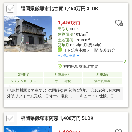
福岡県飯塚市北古賀 1,450万円 3LDK
1,450
万円
間取り
3LDK
2
建物面積
101.5m
2
土地面積
178.58m
築年月
1992年9月(築34年)
ＪＲ筑豊本線 桂川駅 徒歩23分
その他の交通
福岡県飯塚市北古賀
2階建て
駐車場あり
駐車2台
システムキッチン
オール電化
浴室乾燥機
〇JR桂川駅まで車で5分の閑静な住宅地に立地 〇2026年5月末内
外装リフォーム完成 〇オール電化（エコキュート）仕様。〇駐
車3台可（車種組合せによります）
福岡県飯塚市阿恵 1,400万円 5LDK