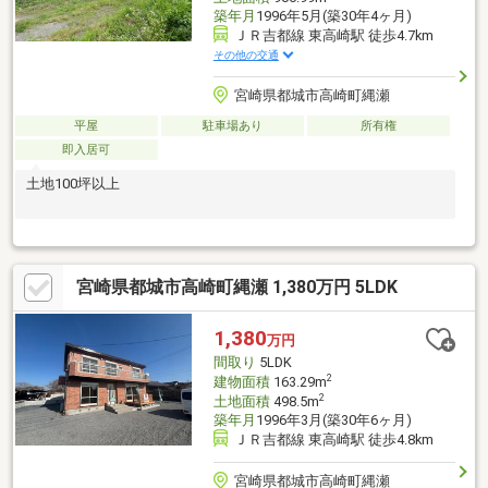
築年月
1996年5月(築30年4ヶ月)
ＪＲ吉都線 東高崎駅 徒歩4.7km
その他の交通
宮崎県都城市高崎町縄瀬
平屋
駐車場あり
所有権
即入居可
土地100坪以上
宮崎県都城市高崎町縄瀬 1,380万円 5LDK
1,380
万円
間取り
5LDK
2
建物面積
163.29m
2
土地面積
498.5m
築年月
1996年3月(築30年6ヶ月)
ＪＲ吉都線 東高崎駅 徒歩4.8km
宮崎県都城市高崎町縄瀬