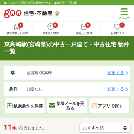
NTTグループ運営の不動産総合サイト goo住宅・不動産
1
0
0
0
最近検索した条件
最近見た物件
保存した条件
お気に入り
東高崎駅(宮崎県)の中古一戸建て・中古住宅 物件
一覧
駅
変更する
吉都線/東高崎
条件
変更する
指定なし
新着メールを受
検索条件を保存
アプリで探す
取る
11
件
が該当しました。