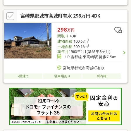
アクセスも良好です。落ち着いた環境での新しい生活をお考えの
方に、ぜひご検討いただきたい物件です。お気軽にお問い合わせ
宮崎県都城市高城町有水 298万円 4DK
ください。
298
万円
間取り
4DK
2
建物面積
100.67m
2
土地面積
209.16m
築年月
1963年1月(築63年8ヶ月)
ＪＲ吉都線 東高崎駅 徒歩7.5km
宮崎県都城市高城町有水
2階建て
駐車場あり
所有権