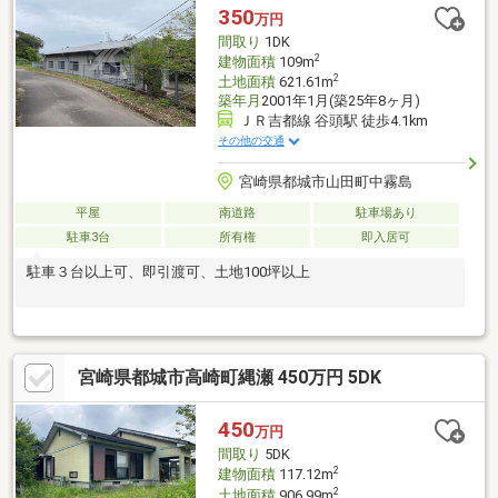
350
万円
間取り
1DK
2
建物面積
109m
2
土地面積
621.61m
築年月
2001年1月(築25年8ヶ月)
ＪＲ吉都線 谷頭駅 徒歩4.1km
その他の交通
宮崎県都城市山田町中霧島
平屋
南道路
駐車場あり
駐車3台
所有権
即入居可
駐車３台以上可、即引渡可、土地100坪以上
宮崎県都城市高崎町縄瀬 450万円 5DK
450
万円
間取り
5DK
2
建物面積
117.12m
2
土地面積
906.99m