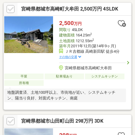
宮崎県都城市高崎町大牟田 2,500万円 4SLDK
2,500
万円
間取り
4SLDK
2
建物面積
164.25m
2
土地面積
1212.55m
築年月
2011年12月(築14年9ヶ月)
ＪＲ吉都線 高崎新田駅 徒歩4分
その他の交通
宮崎県都城市高崎町大牟田
平屋
駐車場あり
システムキッチン
所有権
地盤調査済、土地100坪以上、市街地が近い、システムキッチ
ン、陽当り良好、対面式キッチン、南庭
宮崎県都城市山田町山田 298万円 3DK