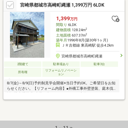
宮崎県都城市高崎町縄瀬 1,399万円 6LDK
1,399
万円
間取り
6LDK
2
建物面積
128.24m
2
土地面積
637.37m
築年月
1996年8月(築30年1ヶ月)
ＪＲ吉都線 東高崎駅 徒歩4.2km
宮崎県都城市高崎町縄瀬
2階建て
駐車場あり
駐車3台
リフォームリノベーシ
所有権
ョン
8/7(金)～8/9(日)予約制見学会開催※当日予約OK。ご希望日をお知
らせください。【リフォーム内容】●外構工事外壁塗装、庭木伐
採、駐車場拡張●内装工事システムキッチン交換、ユニットバス
交換、温水洗浄便座トイレ交換、洗面化粧台交換、フローリング
一部張替え、クロス張替え、インターホン設置、火災警報器設
置、照明LED交換【おすすめポイント】・雨漏り、構造上主要な
部分の欠陥や・腐食、給排水管の故障や漏水についてお引渡しよ
り２年間保証・シロアリ防除工事施工後5年間保証・返済額や融資
可能額など、お客様のご希望にあわせてご提案。住宅ローンが初