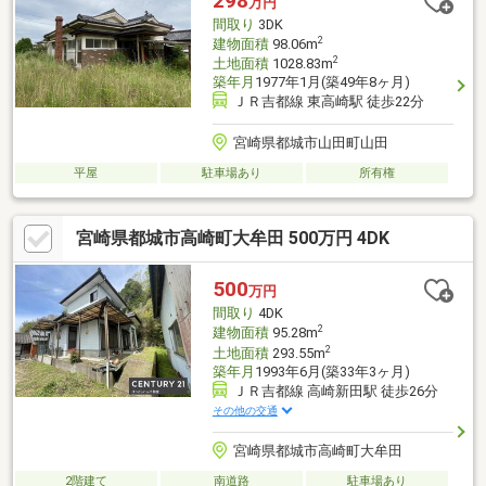
298
万円
間取り
3DK
2
建物面積
98.06m
2
土地面積
1028.83m
築年月
1977年1月(築49年8ヶ月)
ＪＲ吉都線 東高崎駅 徒歩22分
宮崎県都城市山田町山田
平屋
駐車場あり
所有権
宮崎県都城市高崎町大牟田 500万円 4DK
500
万円
間取り
4DK
2
建物面積
95.28m
2
土地面積
293.55m
築年月
1993年6月(築33年3ヶ月)
ＪＲ吉都線 高崎新田駅 徒歩26分
その他の交通
宮崎県都城市高崎町大牟田
2階建て
南道路
駐車場あり