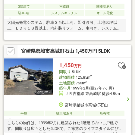
2階建て
南道路
駐車場あり
駐車3台
システムキッチン
オール電化
太陽光発電システム、駐車３台以上可、即引渡可、土地50坪以
上、ＬＤＫ１８畳以上、内外装リフォーム、南向き、システムキ
ッチン、閑静な住宅地、前道６ｍ以上、整形地、庭１０坪以上、
対面式キッチン、浴室１坪以上、２階建、南面バルコニー、南
庭、前面棟無、全居室フローリング、ウッドデッキ、全居室６畳
宮崎県都城市高城町石山 1,450万円 5LDK
以上、ＩＨクッキングヒーター、平坦地、テラス、オール電化
1,450
万円
間取り
5LDK
2
建物面積
125.85m
2
土地面積
766m
築年月
1999年2月(築27年7ヶ月)
ＪＲ吉都線 東高崎駅 徒歩4.8km
宮崎県都城市高城町石山
平屋
駐車場あり
所有権
こちらの物件は、1999年2月に建築された1階建ての中古戸建で
す。間取りは広々とした5LDKで、ご家族のライフスタイルにぴっ
たりのスペースを提供します。平坦地に位置し、前道は6m以上で