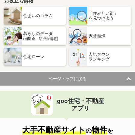
お役立ち情報
「住みたい街」
住まいのコラム
を見つけよう
暮らしのデータ
家賃相場
(補助金・助成金情報)
人気タウン
住宅ローン
ランキング
ページトップに戻る
goo住宅・不動産
アプリ
大手不動産サイト
物件
の
を