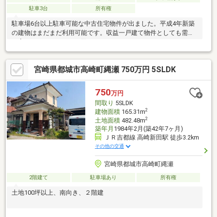
駐車3台
所有権
駐車場6台以上駐車可能な中古住宅物件が出ました。平成4年新築
の建物はまだまだ利用可能です。収益一戸建て物件としても需要
が高そうです。ぜひ、ご覧ください。
宮崎県都城市高崎町縄瀬 750万円 5SLDK
750
万円
間取り
5SLDK
2
建物面積
165.31m
2
土地面積
482.48m
築年月
1984年2月(築42年7ヶ月)
ＪＲ吉都線 高崎新田駅 徒歩3.2km
その他の交通
宮崎県都城市高崎町縄瀬
2階建て
駐車場あり
所有権
土地100坪以上、南向き、２階建