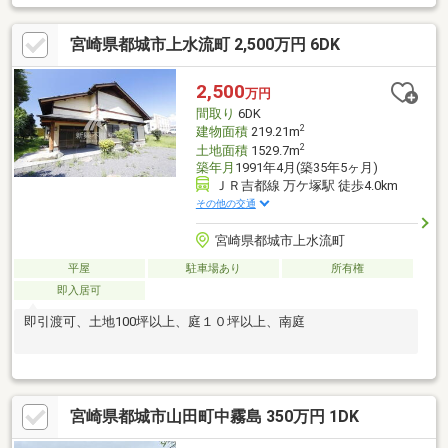
宮崎県都城市上水流町 2,500万円 6DK
2,500
万円
間取り
6DK
2
建物面積
219.21m
2
土地面積
1529.7m
築年月
1991年4月(築35年5ヶ月)
ＪＲ吉都線 万ケ塚駅 徒歩4.0km
その他の交通
宮崎県都城市上水流町
平屋
駐車場あり
所有権
即入居可
即引渡可、土地100坪以上、庭１０坪以上、南庭
宮崎県都城市山田町中霧島 350万円 1DK