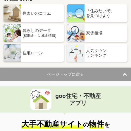
「住みたい街」
住まいのコラム
を見つけよう
暮らしのデータ
家賃相場
(補助金・助成金情報)
人気タウン
住宅ローン
ランキング
ページトップに戻る
goo住宅・不動産
アプリ
大手不動産サイト
物件
の
を