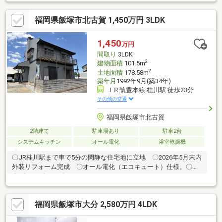
福岡県飯塚市北古賀 1,450万円 3LDK
1,450
万円
間取り
3LDK
2
建物面積
101.5m
2
土地面積
178.58m
築年月
1992年9月(築34年)
ＪＲ筑豊本線 桂川駅 徒歩23分
その他の交通
福岡県飯塚市北古賀
2階建て
駐車場あり
駐車2台
システムキッチン
オール電化
浴室乾燥機
〇JR桂川駅まで車で5分の閑静な住宅地に立地 〇2026年5月末内
外装リフォーム完成 〇オール電化（エコキュート）仕様。〇駐
車3台可（車種組合せによります）
福岡県飯塚市大分 2,580万円 4LDK