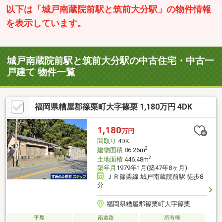
以下は「城戸南蔵院前駅と筑前大分駅」の物件情報
を表示しています。
城戸南蔵院前駅と筑前大分駅の中古住宅・中古一
戸建て 物件一覧
福岡県糟屋郡篠栗町大字篠栗 1,180万円 4DK
1,180
万円
間取り
4DK
2
建物面積
86.26m
2
土地面積
446.48m
築年月
1979年1月(築47年8ヶ月)
ＪＲ篠栗線 城戸南蔵院前駅 徒歩8
分
福岡県糟屋郡篠栗町大字篠栗
平屋
南道路
所有権