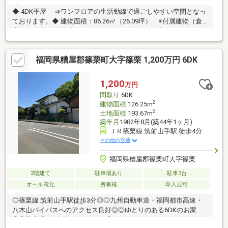
◆ 4DK平屋 ⇒ワンフロアの生活動線で過ごしやすい空間となっ
ております。◆ 建物面積：86.26㎡（26.09坪） ※付属建物（倉
庫）あり◆ 敷地面積：446.48㎡（135.06坪）※山林107㎡（32.36
坪）含む◆ ＪＲ篠栗線「城戸南蔵院前駅」徒歩8分◆ 国道201号
線沿いの物件 ⇒南蔵院近くの物件になります◆ 南側道路 ⇒
福岡県糟屋郡篠栗町大字篠栗 1,200万円 6DK
陽当り良好です
1,200
万円
間取り
6DK
2
建物面積
126.25m
2
土地面積
193.67m
築年月
1982年8月(築44年1ヶ月)
ＪＲ篠栗線 筑前山手駅 徒歩4分
その他の交通
福岡県糟屋郡篠栗町大字篠栗
2階建て
駐車場あり
駐車3台
オール電化
所有権
即入居可
◎篠栗線 筑前山手駅徒歩3分◎◎九州自動車道・福岡都市高速・
八木山バイパスへのアクセス良好◎◎ゆとりのある6DKのお家
◎◎駐車場は3台分※車種による◎