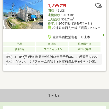
1,799
万円
間取り
3LDK
2
建物面積
103.93m
2
土地面積
508.74m
築年月
1970年8月(築56年1ヶ月)
松浦鉄道西九州線「蔵宿」2.6Ｋｍ
佐賀県西松浦郡有田町上本
平屋
南道路
駐車場あり
駐車3台
システムキッチン
浴室乾燥機
8/6(木)～8/9(日)予約制見学会開催※当日予約OK。ご希望日をお知
らせください。【リフォーム内容】●耐震補強工事●外構・外装外
壁一部塗装・一部張替●ライフライン浄化槽交換●水回りシステム
キッチン交換、ユニットバス交換、トイレ交換、洗面化粧台交換
●内装間取変更、玄関扉交換、室内ドア交換、床材張替、クロス
張替え●その他設備インターホン設置、火災警報器設置、照明器
具交換【おすすめポイント】・耐震適合証明書を取得すれば（要
別途費用）、条件により住宅ローン減税や不動産取得税減税の対
象になります・シロアリ防除工事施工後5年間保証・新品の照明器
1～6
件
具設置予定な