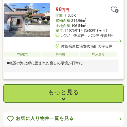
トアコスモス 武雄北方店まで車で7分／4100m■[病院] 戸原内科
まで徒歩4分／280m■[小学校] 大町町立小中一貫校大町ひじり学
98
万円
園まで徒歩25分／1800m■[中学校] 大町町立小中一貫校大町ひじ
間取り
5LDK
り学園まで徒歩25分／1800m
2
建物面積
214.96m
2
土地面積
196.54m
築年月
1976年1月(築50年8ヶ月)
バス/「仮屋停」バス停 停歩3分
佐賀県東松浦郡玄海町大字仮屋
2階建て
所有権
即入居可
■絶景の海と緑に囲まれた癒しの環境が日常に♪
もっと見る
お気に入り物件一覧を見る