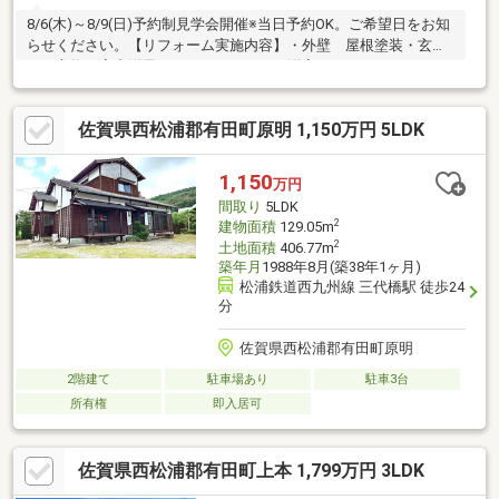
8/6(木)～8/9(日)予約制見学会開催※当日予約OK。ご希望日をお知
らせください。【リフォーム実施内容】・外壁 屋根塗装・玄関
ドア交換・室内洋風リフォーム（すべて洋室へ）・キッチン お
風呂 洗面化粧台 トイレ新品交換・照明器具全箇所交換・シュ
ーズボックス交換・床フローリング張替え・壁クロス張替え・床
佐賀県西松浦郡有田町原明 1,150万円 5LDK
下白蟻予防工事【おすすめポイント】・中部小学校まで徒歩約1分
と、子育て世帯には嬉しい距離です。・駐車場2台のうち1台は建
物下なので屋根があります。【周辺環境】・有田中部小学校まで
1,150
万円
約70ｍ・スーパーウエスト有田店様まで約600ｍ・マックスバリ
間取り
5LDK
ュ有田店
2
建物面積
129.05m
2
土地面積
406.77m
築年月
1988年8月(築38年1ヶ月)
松浦鉄道西九州線 三代橋駅 徒歩24
分
佐賀県西松浦郡有田町原明
2階建て
駐車場あり
駐車3台
所有権
即入居可
佐賀県西松浦郡有田町上本 1,799万円 3LDK