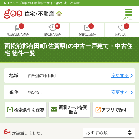
NTTグループ運営の不動産総合サイト goo住宅・不動産
1
0
0
0
最近検索した条件
最近見た物件
保存した条件
お気に入り
西松浦郡有田町(佐賀県)の中古一戸建て・中古住
宅 物件一覧
地域
変更する
西松浦郡有田町
条件
変更する
指定なし
新着メールを受
検索条件を保存
アプリで探す
取る
6
件
が該当しました。