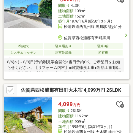
ッフまでどうぞ■※スタッフ もりやま（０９０－７９２３－８５
間取り
4LDK
３２）※１０時～１７時対応可
2
建物面積
108m
2
土地面積
152m
築年月
1976年6月(築50年3ヶ月)
松浦鉄道西九州線 黒川駅 徒歩1分
佐賀県西松浦郡有田町黒川
2階建て
駐車場あり
駐車3台
システムキッチン
浴室乾燥機
所有権
8/6(木)～8/9(日)予約制見学会開催※当日予約OK。ご希望日をお知
らせください。【リフォーム内容】●耐震補強工事●断熱工事1階
床下2階小屋裏に断熱材を追加。居室内の温度差を小さくし、冷暖
房効率も上がります●標準シロアリ防除工事、クリーニング、鍵
交換、雨漏り点検、設備点検●外構・外装駐車場拡張、屋根塗
佐賀県西松浦郡有田町大木宿 4,099万円 2SLDK
装、外壁塗装一部張替●ライフライン浄化槽交換●水回りシステム
キッチン交換、ユニットバス交換、トイレ交換、洗面化粧台交換
●内装間取変更、玄関扉交換、室内ドア（一部）交換、床材上張
4,099
万円
り、シューズボックス交換、クロス張替え●その他設備インター
間取り
2SLDK
ホン設置、火災警
2
建物面積
116.2m
2
土地面積
909m
築年月
1995年6月(築31年3ヶ月)
松浦鉄道西九州線 大木駅 徒歩7分