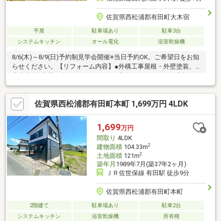
佐賀県西松浦郡有田町大木宿
平屋
駐車場あり
駐車3台
システムキッチン
オール電化
浴室乾燥機
8/6(木)～8/9(日)予約制見学会開催※当日予約OK。ご希望日をお知
らせください。【リフォーム内容】●外構工事屋根・外壁塗装、
庭木伐採●内装工事システムキッチン交換、ユニットバス交換、
温水洗浄便座トイレ交換、洗面化粧台交換、玄関扉交換、フロー
リング上張り、クロス張替え、クッションフロア張替え、建具交
佐賀県西松浦郡有田町本町 1,699万円 4LDK
換、クローゼット交換、シューズボックス交換、インターホン設
置、火災警報器設置【おすすめポイント】・雨漏り、構造上主要
な部分の欠陥や・腐食、給排水管の故障や漏水についてお引渡し
1,699
万円
より２年間保証・シロアリ防除工事施工後5年間保証・新品の照明
間取り
4LDK
器具設置予定なので入居後にすぐに
2
建物面積
104.33m
2
土地面積
121m
築年月
1989年7月(築37年2ヶ月)
ＪＲ佐世保線 有田駅 徒歩9分
佐賀県西松浦郡有田町本町
2階建て
駐車場あり
駐車2台
システムキッチン
浴室乾燥機
所有権