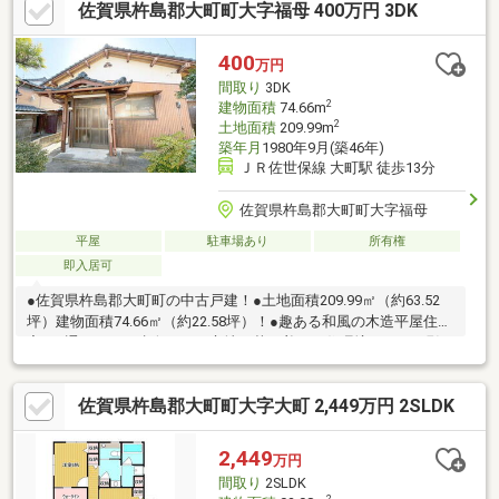
佐賀県杵島郡大町町大字福母 400万円 3DK
400
万円
間取り
3DK
2
建物面積
74.66m
2
土地面積
209.99m
築年月
1980年9月(築46年)
ＪＲ佐世保線 大町駅 徒歩13分
佐賀県杵島郡大町町大字福母
平屋
駐車場あり
所有権
即入居可
●佐賀県杵島郡大町町の中古戸建！●土地面積209.99㎡（約63.52
坪）建物面積74.66㎡（約22.58坪）！●趣ある和風の木造平屋住
宅！●通りから一歩奥まった立地！落ち着いた住環境です！●現況
のままのお引渡しとなりますので、リフォームやリノベーション
にも適した物件です！●古民家風リノベーションをお考えの方に
佐賀県杵島郡大町町大字大町 2,449万円 2SLDK
もおすすめです！●3台以上駐車可能です！●解体についてはご相
談ください！〇ぜひお気軽にお問い合わせください！（エイチ・
マリー株式会社 TEL:092-624-0039）
2,449
万円
間取り
2SLDK
2