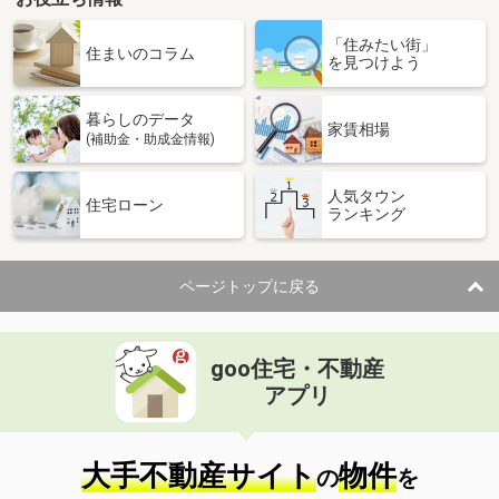
「住みたい街」
住まいのコラム
を見つけよう
暮らしのデータ
家賃相場
(補助金・助成金情報)
人気タウン
住宅ローン
ランキング
ページトップに戻る
goo住宅・不動産
アプリ
大手不動産サイト
物件
の
を