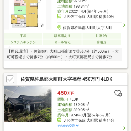
建物面積
92.98m
2
土地面積
198.84m
築年月
2022年4月(築4年5ヶ月)
ＪＲ佐世保線 大町駅 徒歩20分
佐賀県杵島郡大町町大字大町
平屋
駐車場あり
駐車2台
システムキッチン
オール電化
床暖房
【周辺環境】・佐賀銀行 大町出張所まで徒歩7分（約500ｍ）・大
町町役場まで徒歩7分（約500ｍ）・大町東郵便局まで徒歩7分
（約550ｍ）・ローソン 大町町立病院前店まで徒歩11分（約750
ｍ）・大町保育園まで徒歩11分（約800ｍ）・ボタ山わんぱく公
園まで徒歩19分（約1、200ｍ）・スーパーセンタートライアル大
佐賀県杵島郡大町町大字福母 450万円 4LDK
町店まで車で5分（約2.4ｋｍ）
450
万円
間取り
4LDK
2
建物面積
139.08m
2
土地面積
839.05m
築年月
1974年3月(築52年6ヶ月)
ＪＲ佐世保線 大町駅 徒歩14分
その他の交通