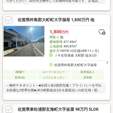
らせください。自社売主物件につき随時内覧可能です。お電話か
メールでご希望日をお知らせください。●標準シロアリ防除工
事、雨漏り点検、設備点検【おすすめポイント】・本物件は条件
により住宅ローン減税が適用されます。・雨漏り、構造上主要な
佐賀県杵島郡大町町大字福母 1,800万円 他
部分の欠陥や・腐食、給排水管の故障や漏水についてお引渡しよ
り２年間保証・シロアリ防除工事施工後5年間保証・お客様に合わ
せたローンの組み方や金融機関をご提案。住宅ローンが初めての
1,800
万円
方でもお気軽にご相談ください【周辺施設】・大町ひじり学園小
間取り
他
学校約80ｍ（徒歩1分）・大町
2
建物面積
417.45m
2
土地面積
495.87m
築年月
1997年10月(築28年11ヶ月)
ＪＲ佐世保線 大町駅 徒歩2分
佐賀県杵島郡大町町大字福母
2階建て
ルーフバルコニー
駐車場あり
駐車3台
システムキッチン
所有権
～物件ＰＲポイント～■水回り各2箇所完備！プライバシーを守れ
る快適な2世帯仕様■JR大町駅徒歩2分＆国道沿いの好立地！駐車
スペース3台以上■店舗スペース併用可能！住まいと事業を両立で
きる大型物件～周辺環境～■[ショッピング施設] スーパーセンター
トライアル大町店まで車で5分／2900m■[コンビニ] セブン-イレブ
佐賀県東松浦郡玄海町大字仮屋 98万円 5LDK
ン 肥前大町店まで徒歩8分／550m■[ドラッグストア］ドラッグス