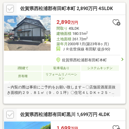
佐賀県西松浦郡有田町本町 2,890万円 4SLDK
2,890
万円
間取り
4SLDK
2
建物面積
180.51m
2
土地面積
261.72m
築年月
2003年1月(築23年8ヶ月)
ＪＲ佐世保線 有田駅 徒歩9分
佐賀県西松浦郡有田町本町
2階建て
駐車場あり
システムキッチン
リフォームリノベーシ
所有権
ョン
～内覧の際は事前にご予約をお願い致します～〇店舗居酒屋居抜
き面積約２９．８１㎡（９．０１坪）〇住宅４ＬＤＫ＋２Ｓ・２
階建て面積約１５０．６９㎡（４５．６坪）〇駐車スペース４台
可能〇居抜き備品相談可〇外壁塗装済〇有田中部小学校・有田中
学校エリア☆おすすめポイント☆〇家賃ゼロで自分の店を持てる
佐賀県西松浦郡有田町黒川 1,699万円 4LDK
〇通勤時間ゼロで仕事ができる 〇低金利住宅ローンを利用でき
る場合がある〇経費計上による節税効果がある 〇居住しながら
店舗部分を貸すことができ、収入を得られる■ご見学は直接スタ
1,699
万円