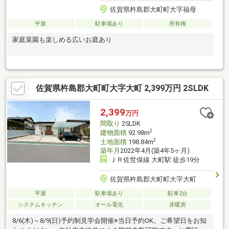
佐賀県杵島郡大町町大字福母
平屋
駐車場あり
所有権
家庭菜園も楽しめる広いお庭あり
佐賀県杵島郡大町町大字大町 2,399万円 2SLDK
2,399
万円
間取り
2SLDK
2
建物面積
92.98m
2
土地面積
198.84m
築年月
2022年4月(築4年5ヶ月)
ＪＲ佐世保線 大町駅 徒歩19分
佐賀県杵島郡大町町大字大町
平屋
駐車場あり
駐車2台
システムキッチン
オール電化
床暖房
8/6(木)～8/9(日)予約制見学会開催※当日予約OK。ご希望日をお知