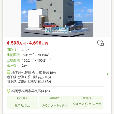
4,598
4,698
万円・
万円
間取り
3LDK
建物面積
2
2
79.07m
・79.49m
土地面積
2
2
100.2m
・100.21m
総戸数
2戸
地下鉄七隈線 金山駅 徒歩18分
地下鉄七隈線 茶山駅 徒歩18分
地下鉄七隈線 七隈駅 徒歩24分
福岡県福岡市早良区飯倉４
都市ガス
2階建て
所有権
ウォークインクローゼ
駐車2台以上
カウンターキッチン
ット