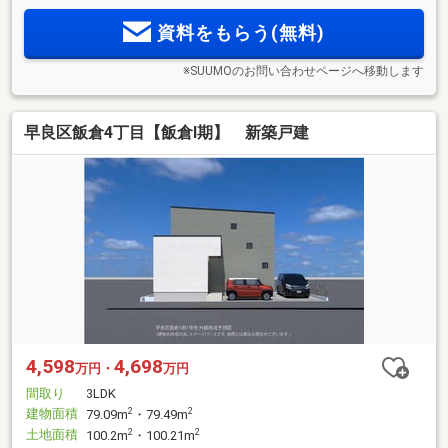
資料をもらう(無料)
※SUUMOのお問い合わせページへ移動します
早良区飯倉4丁目【飯倉Ⅰ期】 新築戸建
4,598
4,698
万円・
万円
間取り
3LDK
建物面積
2
2
79.09m
・79.49m
土地面積
2
2
100.2m
・100.21m