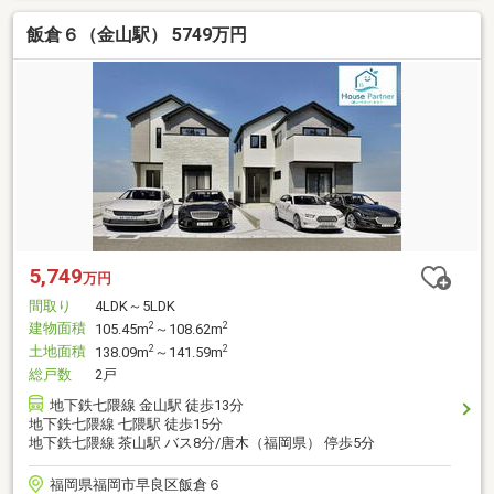
飯倉６（金山駅） 5749万円
5,749
万円
間取り
4LDK～5LDK
建物面積
2
2
105.45m
～108.62m
土地面積
2
2
138.09m
～141.59m
総戸数
2戸
地下鉄七隈線 金山駅 徒歩13分
地下鉄七隈線 七隈駅 徒歩15分
地下鉄七隈線 茶山駅 バス8分/唐木（福岡県） 停歩5分
福岡県福岡市早良区飯倉６