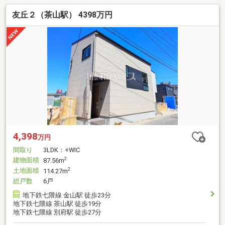
友丘２（茶山駅） 4398万円
4,398
万円
間取り
3LDK：+WIC
建物面積
2
87.56m
土地面積
2
114.27m
総戸数
6戸
地下鉄七隈線 金山駅 徒歩23分
地下鉄七隈線 茶山駅 徒歩19分
地下鉄七隈線 別府駅 徒歩27分