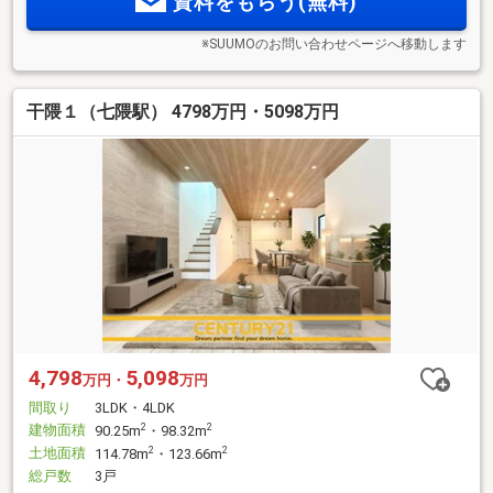
資料をもらう(無料)
※SUUMOのお問い合わせページへ移動します
干隈１（七隈駅） 4798万円・5098万円
4,798
5,098
万円・
万円
間取り
3LDK・4LDK
建物面積
2
2
90.25m
・98.32m
土地面積
2
2
114.78m
・123.66m
総戸数
3戸