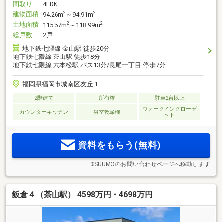
間取り
4LDK
建物面積
2
2
94.26m
～94.91m
土地面積
2
2
115.57m
～118.99m
総戸数
2戸
地下鉄七隈線 金山駅 徒歩20分
地下鉄七隈線 茶山駅 徒歩18分
地下鉄七隈線 六本松駅 バス13分/長尾一丁目 停歩7分
福岡県福岡市城南区友丘１
2階建て
所有権
駐車2台以上
ウォークインクローゼ
カウンターキッチン
浴室乾燥機
ット
資料をもらう(無料)
※SUUMOのお問い合わせページへ移動します
飯倉４（茶山駅） 4598万円・4698万円