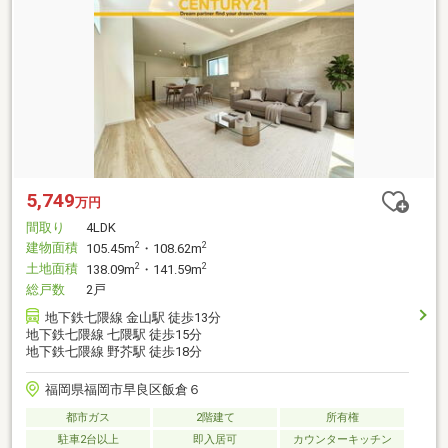
5,749
万円
間取り
4LDK
建物面積
2
2
105.45m
・108.62m
土地面積
2
2
138.09m
・141.59m
総戸数
2戸
地下鉄七隈線 金山駅 徒歩13分
地下鉄七隈線 七隈駅 徒歩15分
地下鉄七隈線 野芥駅 徒歩18分
福岡県福岡市早良区飯倉６
都市ガス
2階建て
所有権
駐車2台以上
即入居可
カウンターキッチン