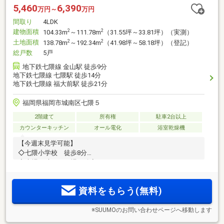
5,460
6,390
万円～
万円
間取り
4LDK
建物面積
2
2
104.33m
～111.78m
（31.55坪～33.81坪）（実測）
土地面積
2
2
138.78m
～192.34m
（41.98坪～58.18坪）（登記）
総戸数
5戸
地下鉄七隈線 金山駅 徒歩9分
地下鉄七隈線 七隈駅 徒歩14分
地下鉄七隈線 福大前駅 徒歩21分
福岡県福岡市城南区七隈５
2階建て
所有権
駐車2台以上
カウンターキッチン
オール電化
浴室乾燥機
【今週末見学可能】
◇七隈小学校 徒歩8分
◇来場日時がその場で確定！
資料をもらう(無料)
※SUUMOのお問い合わせページへ移動します