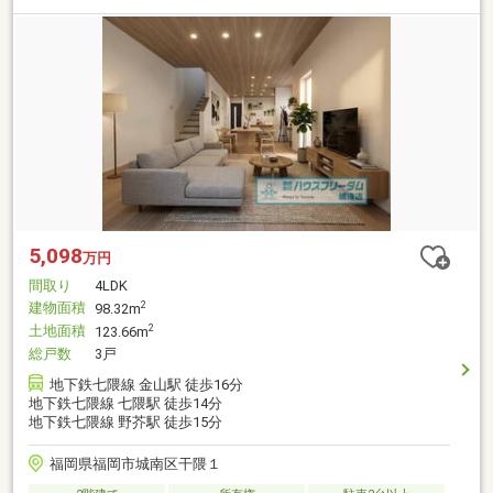
5,098
万円
間取り
4LDK
建物面積
2
98.32m
土地面積
2
123.66m
総戸数
3戸
地下鉄七隈線 金山駅 徒歩16分
地下鉄七隈線 七隈駅 徒歩14分
地下鉄七隈線 野芥駅 徒歩15分
福岡県福岡市城南区干隈１