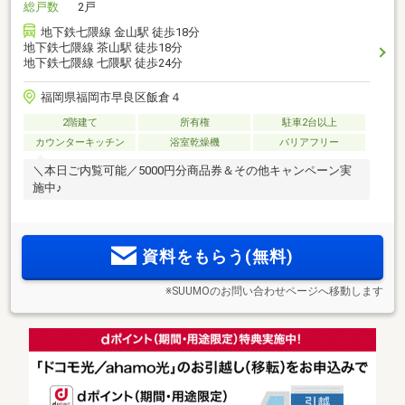
総戸数
2戸
地下鉄七隈線 金山駅 徒歩18分
地下鉄七隈線 茶山駅 徒歩18分
地下鉄七隈線 七隈駅 徒歩24分
福岡県福岡市早良区飯倉４
2階建て
所有権
駐車2台以上
カウンターキッチン
浴室乾燥機
バリアフリー
＼本日ご内覧可能／5000円分商品券＆その他キャンペーン実
施中♪
資料をもらう(無料)
※SUUMOのお問い合わせページへ移動します