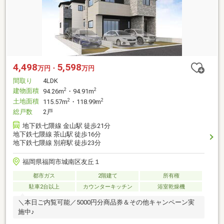
4,498
5,598
万円・
万円
間取り
4LDK
建物面積
2
2
94.26m
・94.91m
土地面積
2
2
115.57m
・118.99m
総戸数
2戸
地下鉄七隈線 金山駅 徒歩21分
地下鉄七隈線 茶山駅 徒歩16分
地下鉄七隈線 別府駅 徒歩23分
福岡県福岡市城南区友丘１
都市ガス
2階建て
所有権
駐車2台以上
カウンターキッチン
浴室乾燥機
＼本日ご内覧可能／5000円分商品券＆その他キャンペーン実
施中♪