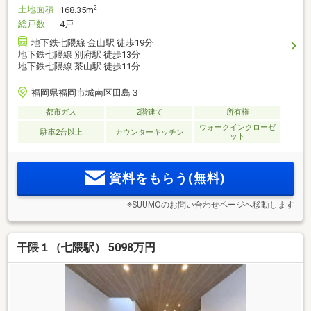
土地面積
2
168.35m
総戸数
4戸
地下鉄七隈線 金山駅 徒歩19分
地下鉄七隈線 別府駅 徒歩13分
地下鉄七隈線 茶山駅 徒歩11分
福岡県福岡市城南区田島３
都市ガス
2階建て
所有権
ウォークインクローゼ
駐車2台以上
カウンターキッチン
ット
資料をもらう(無料)
※SUUMOのお問い合わせページへ移動します
干隈１（七隈駅） 5098万円