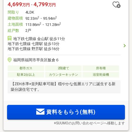
4,699
4,799
万円・
万円
間取り
4LDK
建物面積
2
2
92.33m
・95.94m
土地面積
2
2
113.86m
・121.28m
総戸数
2戸
地下鉄七隈線 金山駅 徒歩11分
地下鉄七隈線 七隈駅 徒歩13分
地下鉄七隈線 野芥駅 徒歩16分
福岡県福岡市早良区飯倉６
都市ガス
2階建て
所有権
駐車2台以上
カウンターキッチン
浴室乾燥機
【ZEH水準×並列駐車可能】穏やかな低層エリアに誕生する新
築分譲住宅です。
資料をもらう(無料)
※SUUMOのお問い合わせページへ移動します