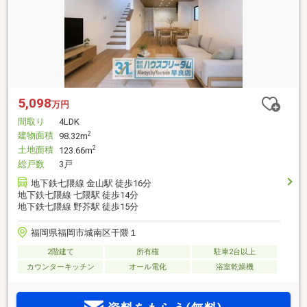
5,098
万円
間取り
4LDK
建物面積
2
98.32m
土地面積
2
123.66m
総戸数
3戸
地下鉄七隈線 金山駅 徒歩16分
地下鉄七隈線 七隈駅 徒歩14分
地下鉄七隈線 野芥駅 徒歩15分
福岡県福岡市城南区干隈１
2階建て
所有権
駐車2台以上
カウンターキッチン
オール電化
浴室乾燥機