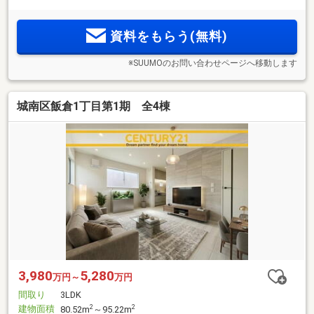
資料をもらう(無料)
※SUUMOのお問い合わせページへ移動します
城南区飯倉1丁目第1期 全4棟
3,980
5,280
万円～
万円
間取り
3LDK
建物面積
2
2
80.52m
～95.22m