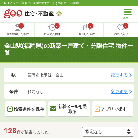
NTTグループ運営の不動産総合サイト goo住宅・不動産
1
0
0
0
最近検索した条件
最近見た物件
保存した条件
お気に入り
金山駅(福岡県)の新築一戸建て・分譲住宅 物件一
覧
駅
変更する
福岡市七隈線｜金山
条件
変更する
指定なし
新着メールを受
検索条件を保存
アプリで探す
取る
128
件
が該当しました。