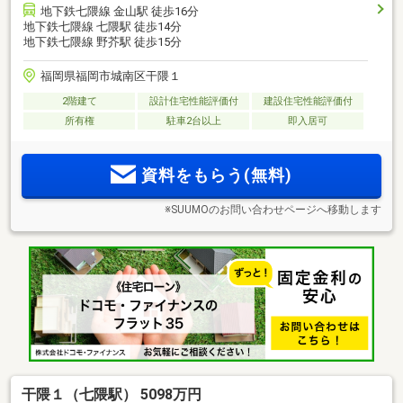
地下鉄七隈線 金山駅 徒歩16分
地下鉄七隈線 七隈駅 徒歩14分
地下鉄七隈線 野芥駅 徒歩15分
福岡県福岡市城南区干隈１
2階建て
設計住宅性能評価付
建設住宅性能評価付
所有権
駐車2台以上
即入居可
資料をもらう(無料)
※SUUMOのお問い合わせページへ移動します
干隈１（七隈駅） 5098万円