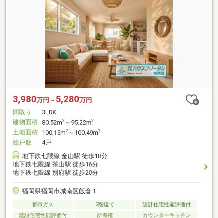
3,980
5,280
万円～
万円
間取り
3LDK
建物面積
2
2
80.52m
～95.22m
土地面積
2
2
100.15m
～100.49m
総戸数
4戸
地下鉄七隈線 金山駅 徒歩18分
地下鉄七隈線 茶山駅 徒歩16分
地下鉄七隈線 別府駅 徒歩20分
福岡県福岡市城南区飯倉１
都市ガス
2階建て
設計住宅性能評価付
建設住宅性能評価付
所有権
カウンターキッチン