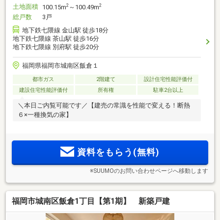
土地面積
2
2
100.15m
～100.49m
総戸数
3戸
地下鉄七隈線 金山駅 徒歩18分
地下鉄七隈線 茶山駅 徒歩16分
地下鉄七隈線 別府駅 徒歩20分
福岡県福岡市城南区飯倉１
都市ガス
2階建て
設計住宅性能評価付
建設住宅性能評価付
所有権
駐車2台以上
＼本日ご内覧可能です／【建売の常識を性能で変える！断熱
６×一種換気の家】
資料をもらう(無料)
※SUUMOのお問い合わせページへ移動します
福岡市城南区飯倉1丁目【第1期】 新築戸建