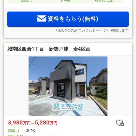
2階建て
所有権
駐車2台以上
資料をもらう(無料)
※SUUMOのお問い合わせページへ移動します
城南区飯倉1丁目 新築戸建 全4区画
3,980
5,280
万円～
万円
間取り
3LDK