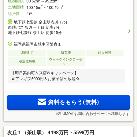
建物面積
2
2
80.52m
～95.22m
土地面積
2
2
100.15m
～100.49m
総戸数
4戸
地下鉄七隈線 金山駅 徒歩17分
西鉄バス 飯倉一丁目 徒歩3分
地下鉄七隈線 茶山駅 徒歩15分
福岡県福岡市城南区飯倉１
2階建て
所有権
即入居可
ウォークインクローゼ
浴室乾燥機
ット
【即日案内可＆来店Wキャンペーン】
☆アマギフ5000円＆お菓子詰め放題☆
資料をもらう(無料)
※SUUMOのお問い合わせページへ移動します
友丘１（茶山駅） 4498万円・5598万円