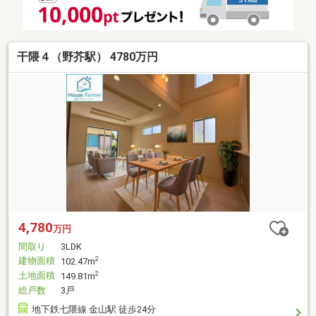
干隈４（野芥駅） 4780万円
4,780
万円
間取り
3LDK
建物面積
2
102.47m
土地面積
2
149.81m
総戸数
3戸
地下鉄七隈線 金山駅 徒歩24分