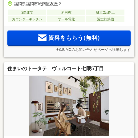
福岡県福岡市城南区友丘２
2階建て
所有権
駐車2台以上
カウンターキッチン
オール電化
浴室乾燥機
資料をもらう(無料)
※SUUMOのお問い合わせページへ移動します
住まいのトータテ ヴェルコート七隈5丁目