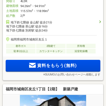
間取り
4LDK
建物面積
2
2
94.26m
・94.91m
土地面積
2
2
115.57m
・118.99m
総戸数
2戸
地下鉄七隈線 金山駅 徒歩21分
地下鉄七隈線 茶山駅 徒歩16分
地下鉄七隈線 別府駅 徒歩24分
福岡県福岡市城南区友丘１
都市ガス
2階建て
所有権
駐車2台以上
カウンターキッチン
浴室乾燥機
資料をもらう(無料)
※SUUMOのお問い合わせページへ移動します
福岡市城南区友丘1丁目【2期】 新築戸建