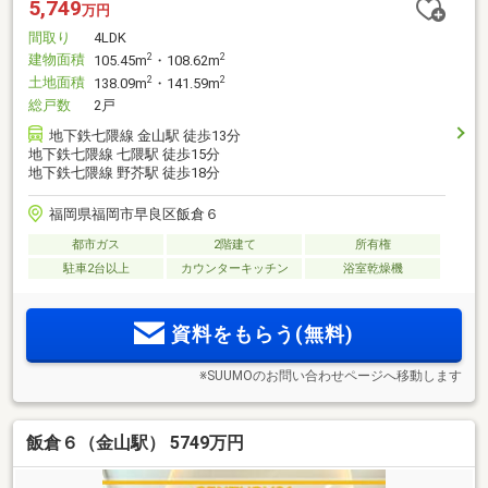
5,749
万円
間取り
4LDK
建物面積
2
2
105.45m
・108.62m
土地面積
2
2
138.09m
・141.59m
総戸数
2戸
地下鉄七隈線 金山駅 徒歩13分
地下鉄七隈線 七隈駅 徒歩15分
地下鉄七隈線 野芥駅 徒歩18分
福岡県福岡市早良区飯倉６
都市ガス
2階建て
所有権
駐車2台以上
カウンターキッチン
浴室乾燥機
資料をもらう(無料)
※SUUMOのお問い合わせページへ移動します
飯倉６（金山駅） 5749万円