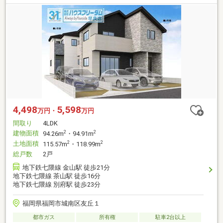
4,498
5,598
万円・
万円
間取り
4LDK
建物面積
2
2
94.26m
・94.91m
土地面積
2
2
115.57m
・118.99m
総戸数
2戸
地下鉄七隈線 金山駅 徒歩21分
地下鉄七隈線 茶山駅 徒歩16分
地下鉄七隈線 別府駅 徒歩23分
福岡県福岡市城南区友丘１
都市ガス
所有権
駐車2台以上