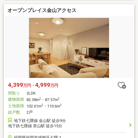
オープンプレイス金山アクセス
4,399
4,999
万円・
万円
間取り
3LDK
建物面積
2
2
82.38m
・87.57m
土地面積
2
2
102.61m
・110.6m
総戸数
2戸
地下鉄七隈線 金山駅 徒歩9分
地下鉄七隈線 茶山駅 徒歩15分
福岡県福岡市城南区七隈２