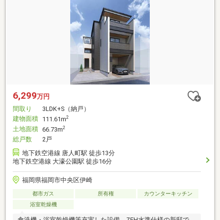
6,299
万円
間取り
3LDK+S（納戸）
建物面積
2
111.61m
土地面積
2
66.73m
総戸数
2戸
地下鉄空港線 唐人町駅 徒歩13分
地下鉄空港線 大濠公園駅 徒歩16分
福岡県福岡市中央区伊崎
都市ガス
所有権
カウンターキッチン
浴室乾燥機
食洗機・浴室乾燥機等充実した設備。ZEH水準仕様の新邸で