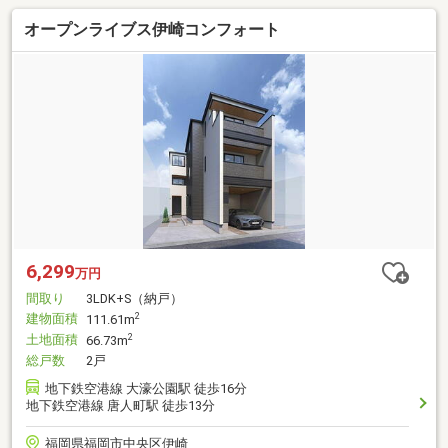
オープンライブス伊崎コンフォート
6,299
万円
間取り
3LDK+S（納戸）
建物面積
2
111.61m
土地面積
2
66.73m
総戸数
2戸
地下鉄空港線 大濠公園駅 徒歩16分
地下鉄空港線 唐人町駅 徒歩13分
福岡県福岡市中央区伊崎