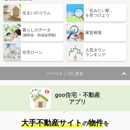
「住みたい駅」
住まいのコラム
を見つけよう
暮らしのデータ
家賃相場
(補助金・助成金情報)
人気タウン
住宅ローン
ランキング
ページトップに戻る
goo住宅・不動産
アプリ
大手不動産サイト
物件
の
を