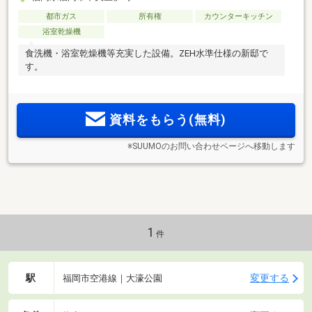
都市ガス
所有権
カウンターキッチン
浴室乾燥機
食洗機・浴室乾燥機等充実した設備。ZEH水準仕様の新邸で
す。
資料をもらう(無料)
※SUUMOのお問い合わせページへ移動します
1
件
駅
変更する
福岡市空港線｜大濠公園