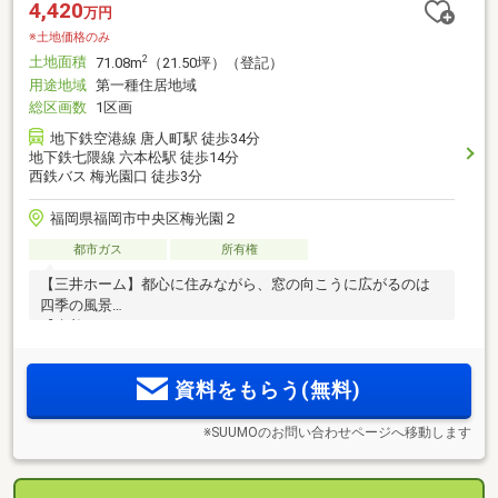
4,420
万円
※土地価格のみ
土地面積
2
71.08m
（21.50坪）（登記）
用途地域
第一種住居地域
総区画数
1区画
地下鉄空港線 唐人町駅 徒歩34分
地下鉄七隈線 六本松駅 徒歩14分
西鉄バス 梅光園口 徒歩3分
福岡県福岡市中央区梅光園２
都市ガス
所有権
【三井ホーム】都心に住みながら、窓の向こうに広がるのは
四季の風景
【先着10
資料をもらう(無料)
※SUUMOのお問い合わせページへ移動します