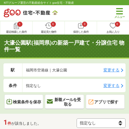
NTTグループ運営の不動産総合サイト goo住宅・不動産
1
0
0
0
最近検索した条件
最近見た物件
保存した条件
お気に入り
大濠公園駅(福岡県)の新築一戸建て・分譲住宅 物
件一覧
駅
変更する
福岡市空港線｜大濠公園
条件
変更する
指定なし
新着メールを受
検索条件を保存
アプリで探す
取る
1
件
が該当しました。