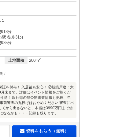
見１
歩18分
駅 徒歩31分
歩35分
2
土地面積
200m
機
保証を付与！ 入居後も安心！ ②新築戸建：太
年10月末まで。詳細はイベント情報をご覧くだ
が可能！ 銀行毎の非公開審査情報も把握、年
、事前審査の丸投げはおやめください 審査に出
てから出さないと、本当は3990万円まで借
」になるかも・・・記録も残ります。
資料をもらう（無料）