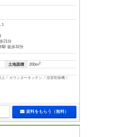
見１
分
歩21分
駅 徒歩32分
2
土地面積
200m
以上
カウンターキッチン
浴室乾燥機
資料をもらう（無料）