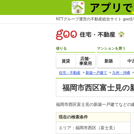
NTTグループ運営の不動産総合サイト goo
借りる
マンションを買う
店舗･
賃貸
新築
中
事業用
住宅・不動産
>
新築一戸建て
>
九州・沖縄
福岡市西区富士見の
福岡市西区富士見の新築一戸建てなどの建
現在の検索条件
エリア：福岡市西区（富士見）