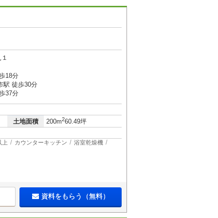
見１
歩18分
駅 徒歩30分
歩37分
2
土地面積
200m
60.49坪
以上
カウンターキッチン
浴室乾燥機
資料をもらう（無料）