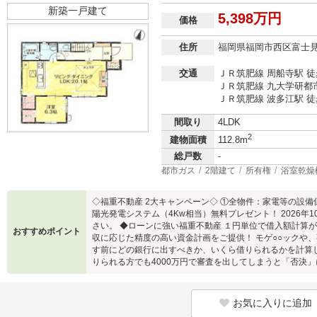
新築一戸建て
5,398万円
価格
住所
福岡県福岡市西区富士
交通
ＪＲ筑肥線 周船寺駅 徒
ＪＲ筑肥線 九大学研都市
ＪＲ筑肥線 波多江駅 徒
間取り
4LDK
2
建物面積
112.8m
総戸数
-
都市ガス
2階建て
所有権
浴室乾燥
◇福重不動産 2大キャンペーン◇ ①全物件：家電等の設備
陽光発電システム（4Kw相当）無料プレゼント！ 2026
さい。 ◆ローンに強い福重不動産 １円単位で借入額計算
おすすめポイント
収に応じた精度の高い資金計画をご提供！ モゲ○○ックや
す前にどの銀行に出すべきか、いくら借りられるかを計算し
りられる方でも4000万円で審査を出してしまうと「否決
お気に入りに追加