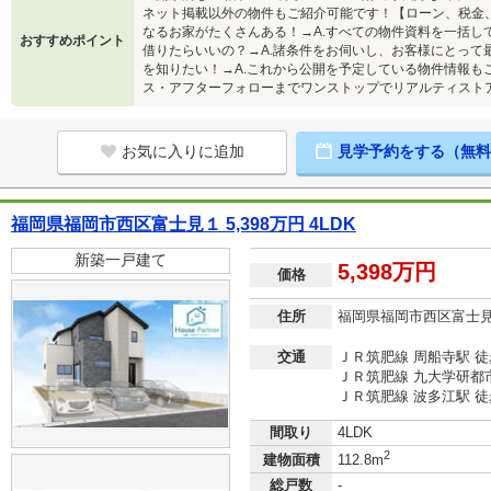
ネット掲載以外の物件もご紹介可能です！【ローン、税金、
なるお家がたくさんある！→A.すべての物件資料を一括し
おすすめポイント
借りたらいいの？→A.諸条件をお伺いし、お客様にとって
を知りたい！→A.これから公開を予定している物件情報も
ス・アフターフォローまでワンストップでリアルティスト
お気に入りに追加
見学予約をする（無料
福岡県福岡市西区富士見１ 5,398万円 4LDK
新築一戸建て
5,398万円
価格
住所
福岡県福岡市西区富士
交通
ＪＲ筑肥線 周船寺駅 徒
ＪＲ筑肥線 九大学研都市
ＪＲ筑肥線 波多江駅 徒
間取り
4LDK
2
建物面積
112.8m
総戸数
-