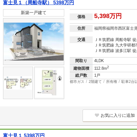
富士見１（周船寺駅） 5398万円
新築一戸建て
5,398万円
価格
住所
福岡県福岡市西区富士
交通
ＪＲ筑肥線 周船寺駅 徒
ＪＲ筑肥線 九大学研都市
ＪＲ筑肥線 波多江駅 徒
間取り
4LDK
2
建物面積
112.8m
総戸数
1戸
都市ガス
2階建て
所有権
駐車2台
お気に入りに追加
富士見１ 5398万円