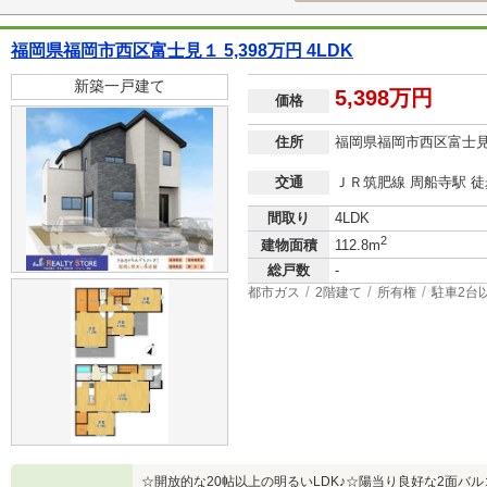
福岡県福岡市西区富士見１ 5,398万円 4LDK
新築一戸建て
5,398万円
価格
住所
福岡県福岡市西区富士
交通
ＪＲ筑肥線 周船寺駅 徒
間取り
4LDK
2
建物面積
112.8m
総戸数
-
都市ガス
2階建て
所有権
駐車2台
☆開放的な20帖以上の明るいLDK♪☆陽当り良好な2面バル