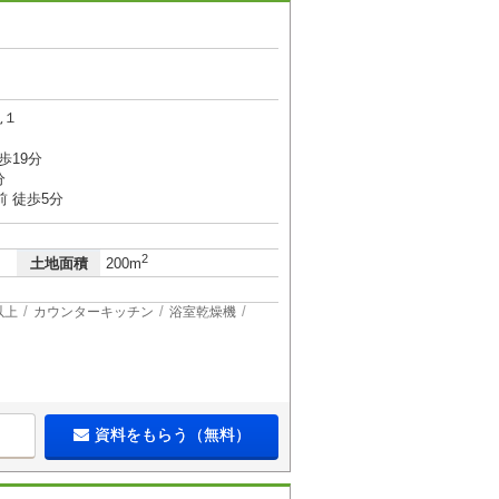
見１
歩19分
分
 徒歩5分
2
土地面積
200m
以上
カウンターキッチン
浴室乾燥機
資料をもらう（無料）