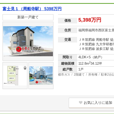
富士見１（周船寺駅） 5398万円
新築一戸建て
5,398万円
価格
住所
福岡県福岡市西区富士
交通
ＪＲ筑肥線 周船寺駅 徒
ＪＲ筑肥線 九大学研都市
ＪＲ筑肥線 波多江駅 徒
間取り
4LDK+S（納戸）
2
建物面積
112.8m
34.12坪
総戸数
1戸
都市ガス
2階建て
所有権
駐車2台
お気に入りに追加