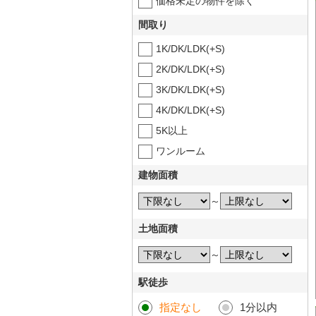
価格未定の物件を除く
間取り
1K/DK/LDK(+S)
2K/DK/LDK(+S)
3K/DK/LDK(+S)
4K/DK/LDK(+S)
5K以上
ワンルーム
建物面積
～
土地面積
～
駅徒歩
指定なし
1分以内