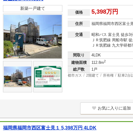
新築一戸建て
5,398万円
価格
住所
福岡県福岡市西区富士
交通
昭和バス 富士見 徒歩3
ＪＲ筑肥線 周船寺駅 徒
ＪＲ筑肥線 九大学研都市
間取り
4LDK
2
建物面積
112.8m
総戸数
1戸
都市ガス
2階建て
所有権
駐車2台
お気に入りに追加
福岡県福岡市西区富士見１ 5,398万円 4LDK