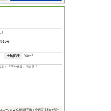
見１
歩18分
2
土地面積
200m
以上
浴室乾燥機
南道路
コニー♪☆WIC2箇所完備！全居室収納♪●当社