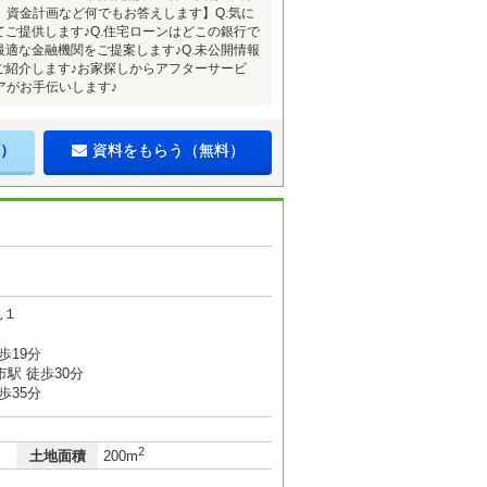
資金計画など何でもお答えします】Q.気に
てご提供します♪Q.住宅ローンはどこの銀行で
最適な金融機関をご提案します♪Q.未公開情報
ご紹介します♪お家探しからアフターサービ
アがお手伝いします♪
）
資料をもらう（無料）
見１
歩19分
駅 徒歩30分
歩35分
2
土地面積
200m