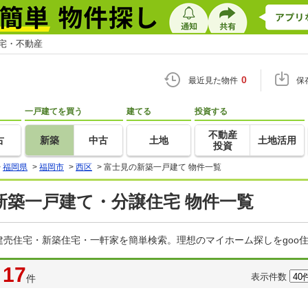
住宅・不動産
0
最近見た物件
保
一戸建てを買う
建てる
投資する
不動産
古
新築
中古
土地
土地活用
投資
>
福岡県
>
福岡市
>
西区
>
富士見の新築一戸建て 物件一覧
新築一戸建て・分譲住宅 物件一覧
売住宅・新築住宅・一軒家を簡単検索。理想のマイホーム探しをgoo
17
表示件数
件