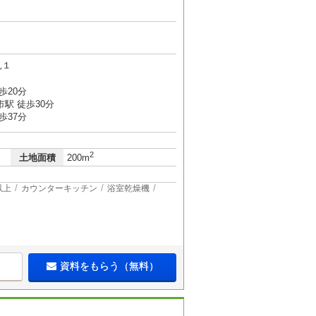
見１
歩20分
駅 徒歩30分
歩37分
2
土地面積
200m
以上
カウンターキッチン
浴室乾燥機
資料をもらう（無料）