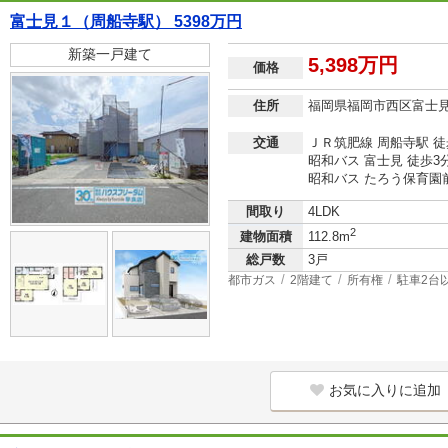
富士見１（周船寺駅） 5398万円
新築一戸建て
5,398万円
価格
住所
福岡県福岡市西区富士
交通
ＪＲ筑肥線 周船寺駅 徒
昭和バス 富士見 徒歩3
昭和バス たろう保育園前
間取り
4LDK
2
建物面積
112.8m
総戸数
3戸
都市ガス
2階建て
所有権
駐車2台
お気に入りに追加