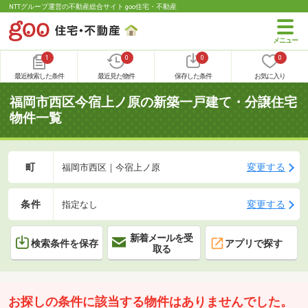
NTTグループ運営の不動産総合サイト goo住宅・不動産
1
0
0
0
最近検索した条件
最近見た物件
保存した条件
お気に入り
福岡市西区今宿上ノ原の新築一戸建て・分譲住宅
物件一覧
町
変更する
福岡市西区｜今宿上ノ原
条件
変更する
指定なし
新着メールを受
検索条件を保存
アプリで探す
取る
お探しの条件に該当する物件はありませんでした。