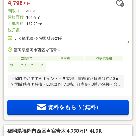
4,798
万円
間取り
4LDK
建物面積
2
106.6m
土地面積
2
132.23m
総戸数
-
ＪＲ筑肥線 今宿駅 徒歩21分
福岡県福岡市西区今宿青木
2階建て
所有権
浴室乾燥機
ウォークインクローゼ
ット
－物件のおすすめポイント－▼立地・前面道路幅員は約7.0m
で開放感有▼特徴・LDKは約17.0帖、洋室約4.3帖が隣接・会
話が弾む対面式キッチン、パントリー有・ご家族と顔を合わ
せる機会が増えるリビング階段・キッチンと洗面室が近く、
家事動線に配慮・主寝室は約8.7帖、WIC・バルコニー付・各
資料をもらう(無料)
居室収納有、住空間をすっきりと整理可能・並列3台駐車可能
(車種による)▼設備・食器洗乾燥機・浴室換気乾燥機▼周辺環
境・今宿青木公園 徒歩4分(約300m)■ ご希望の住まい探しをお
手伝いします ━━━━━・・・物件の詳細・ご相談はお気軽
福岡県福岡市西区今宿青木 4,798万円 4LDK
にお問い合わせください。