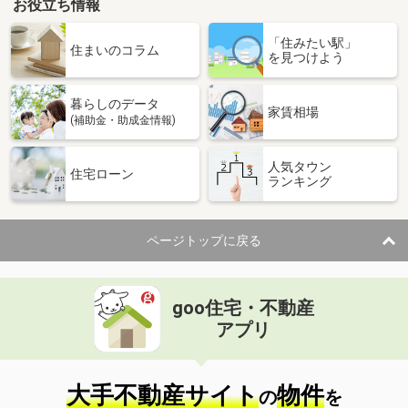
お役立ち情報
「住みたい駅」
住まいのコラム
を見つけよう
暮らしのデータ
家賃相場
(補助金・助成金情報)
人気タウン
住宅ローン
ランキング
ページトップに戻る
goo住宅・不動産
アプリ
大手不動産サイト
物件
の
を