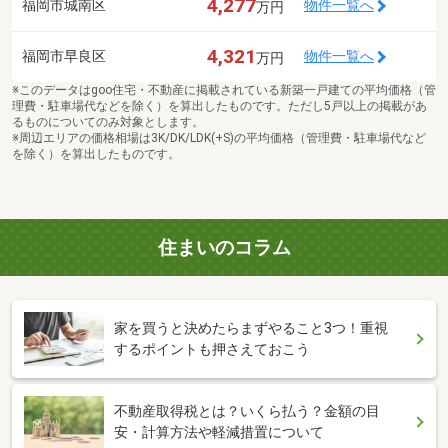
4,277
福岡市城南区
物件一覧へ
万円
4,321
福岡市早良区
物件一覧へ
万円
※このデータはgoo住宅・不動産に掲載されている新築一戸建ての平均価格（管
理費・駐車場代などを除く）を算出したものです。ただし5戸以上の掲載があ
るものについてのみ対象とします。
※周辺エリアの価格相場は3K/DK/LDK(+S)の平均価格（管理費・駐車場代など
を除く）を算出したものです。
住まいのコラム
家を買うと決めたらまずやること3つ！重視
するポイントも押さえておこう
不動産取得税とは？いくら払う？金額の目
安・計算方法や軽減措置について