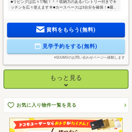
■リビングは広々17帖！＾＾収納力のあるパントリー付きでキ
ッチンを広々使えます☆■カースペースは3台分を確保！■最寄
りのスーパーまで徒歩9分☆◇今宿小学校：徒歩約15分◇玄洋
中学校：徒歩約37分☆年間1600件の相談実績☆頭金0円可能！
月々の返済がご不安な方！もっと良い条件を引き出したい
資料をもらう(無料)
方！すでにお借入のある方！など、住宅ローンのお悩みをこ
れまでにたくさんお受けしてきました＾＾お客様に合った最
適な金融機関のご提案や、将来を見越した無理のないご返済
見学予約をする(無料)
プランの作成もしています！ぜひ一度ご相談下さい！
※SUUMOのお問い合わせページへ移動します
もっと見る
お気に入り物件一覧を見る