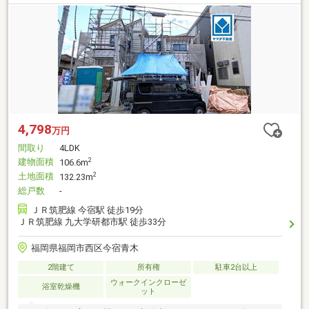
4,798
万円
間取り
4LDK
建物面積
2
106.6m
土地面積
2
132.23m
総戸数
-
ＪＲ筑肥線 今宿駅 徒歩19分
ＪＲ筑肥線 九大学研都市駅 徒歩33分
福岡県福岡市西区今宿青木
2階建て
所有権
駐車2台以上
ウォークインクローゼ
浴室乾燥機
ット