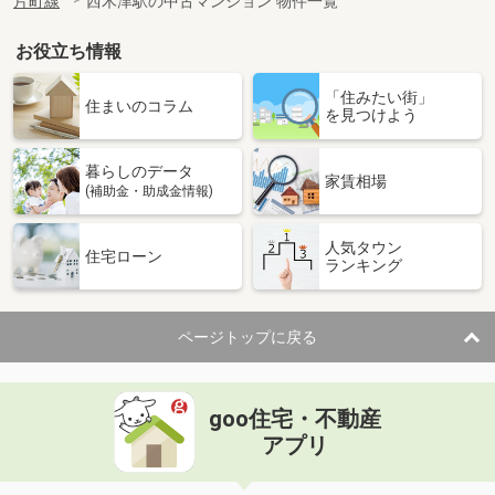
片町線
西木津駅の中古マンション 物件一覧
お役立ち情報
「住みたい街」
住まいのコラム
を見つけよう
暮らしのデータ
家賃相場
(補助金・助成金情報)
人気タウン
住宅ローン
ランキング
ページトップに戻る
goo住宅・不動産
アプリ