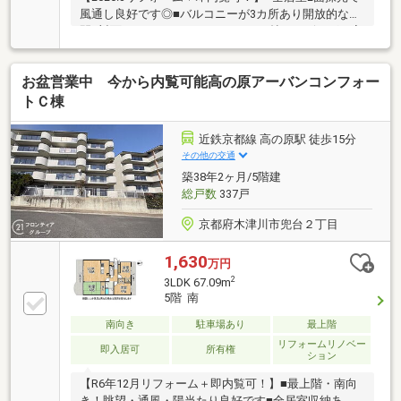
風通し良好です◎■バルコニーが3カ所あり開放的な空
間■対面キッチン+ゆったりとした15帖のリビングで家
族団欒の時間をすごせます
お盆営業中 今から内覧可能高の原アーバンコンフォー
トＣ棟
近鉄京都線 高の原駅 徒歩15分
その他の交通
築38年2ヶ月/5階建
総戸数
337戸
京都府木津川市兜台２丁目
1,630
万円
2
3LDK 67.09m
5階 南
南向き
駐車場あり
最上階
リフォームリノベー
即入居可
所有権
ション
【R6年12月リフォーム＋即内覧可！】■最上階・南向
き！眺望・通風・陽当たり良好です■全居室収納あ