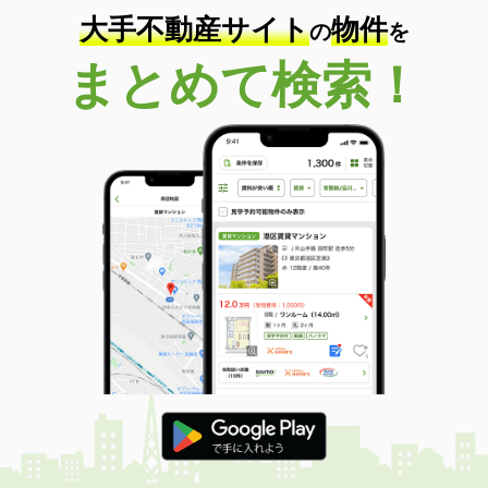
大手不動産サイト
物件
の
を
まとめて検索！