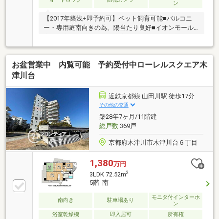
ン
【2017年築浅+即予約可】ペット飼育可能■バルコニ
ー・専用庭南向きの為、陽当たり良好■イオンモール
高の原直結でお買い物に大変便利■階下にお部屋があ
りませんので、小さなお子様やペットも安心
お盆営業中 内覧可能 予約受付中ローレルスクエア木
津川台
近鉄京都線 山田川駅 徒歩17分
その他の交通
築28年7ヶ月/11階建
総戸数
369戸
京都府木津川市木津川台６丁目
1,380
万円
2
3LDK 72.52m
5階 南
モニタ付インターホ
南向き
駐車場あり
ン
浴室乾燥機
即入居可
所有権