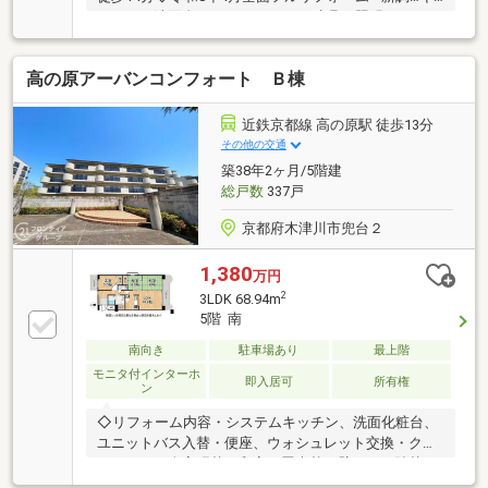
ッチン、洗面台、ユニットバス、 建具、照明、スイッ
チプレート、コンセントプレート等■ 張替…フローリ
ング、クロス、CF◇LDK広々約19帖以上！南側は全面
高の原アーバンコンフォート Ｂ棟
バルコニーのため明るい光と心地よい風が入り込みま
す♪◇専用庭ではガーデニング等も楽しめます！◇オ
ートロック付きで安心のセキュリティ面♪◇閑静な住
近鉄京都線 高の原駅 徒歩13分
宅街で子育てにもピッタリ！※駐車場：月額6000円 空
その他の交通
無※バイク置き場：月額200円 空有※駐輪場：月額200
築38年2ヶ月/5階建
～400円 空有お気軽にお問い合わせ下さい！
総戸数
337戸
京都府木津川市兜台２
1,380
万円
2
3LDK 68.94m
5階 南
南向き
駐車場あり
最上階
モニタ付インターホ
即入居可
所有権
ン
◇リフォーム内容・システムキッチン、洗面化粧台、
ユニットバス入替・便座、ウォシュレット交換・クロ
ス、フロア全室張替・和室の畳表替、壁クロス貼替、
障子貼替・ハウスクリーニング◇立地・木津川市立高