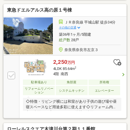
の原小学校まで徒歩約10分・木津川市立木津第二中学
東急ドエルアルス高の原１号棟
校まで徒歩約13分◆◇弊社が選ばれる理由◆◇1．お
金の扱い方のプロ、ファイナンシャルプランナーが資
金計画をサポート！2．買い替えなどにも対応できる
ＪＲ奈良線 平城山駅 徒歩34分
売却専門チームあり3．たくさんの銀行と繋がりがあ
その他の交通
るため、最も低金利になるように審査が可能弊社は専
築36年1ヶ月/5階建
門家同士が連携をとっているため、より多くの知見が
総戸数
28戸
ございますお気軽にお問合せください
奈良県奈良市左京３
2,250
万円
2
4LDK 85.64m
4階 南西
駐車場あり
角部屋
所有権
リフォームリノベー
システムキッチン
エレベーター
ション
◇特徴・リビング横には和室があり子供の遊び場や昼
寝スペースなど用途多彩に使えます◇リフォーム内
容・水回り一式（キッチン、浴槽、洗面、トイレ）・
フローリング全面張替・建具交換◇立地・奈良市立左
京小学校まで徒歩約7分・奈良市立平城東中学校まで
ローレルスクエア木津川台第２期１１番館
徒歩約8分◆◇弊社が選ばれる理由◆◇１．お金の扱