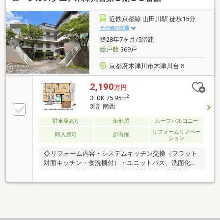
い方のプロ、ファイナンシャルプランナーが資金計画
をサポート！２．買い替えなどにも対応できる売却専
近鉄京都線 山田川駅 徒歩15分
門チームあり！３．たくさんの銀行と繋がりがあるた
その他の交通
め、最も低金利になるように審査が可能！弊社は専門
築28年7ヶ月/5階建
家同士が連携をとっているため、より多くの知見がご
総戸数
369戸
ざいます。お気軽にお問合せください！
京都府木津川市木津川台６
2,190
万円
2
3LDK 75.95m
3階 南西
駐車場あり
角部屋
ルーフバルコニー
リフォームリノベー
即入居可
所有権
ション
◇リフォーム内容・システムキッチン交換（フラット
対面キッチン・食洗機付）・ユニットバス、洗面化粧
台、トイレ交換・クロス全室、床材張替・建具交換・
配管更新・ハウスクリーニング・ペンダントライト設
置◇立地・木津川台小学校まで徒歩約9分／木津第二
中学校まで徒歩約28分◆◇弊社が選ばれる理由◆◇
１．お金の扱い方のプロ、ファイナンシャルプランナ
ーが資金計画をサポート！２．買い替えなどにも対応