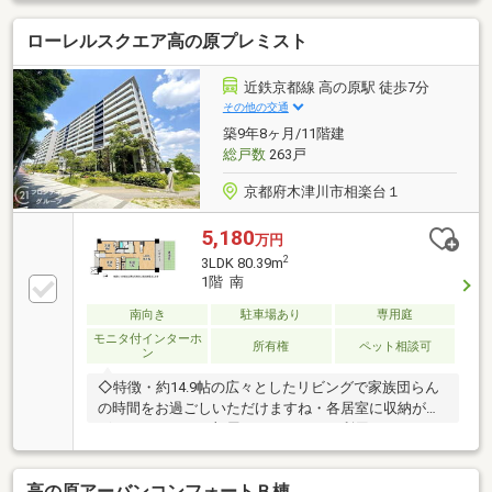
ローレルスクエア高の原プレミスト
近鉄京都線 高の原駅 徒歩7分
その他の交通
築9年8ヶ月/11階建
総戸数
263戸
京都府木津川市相楽台１
5,180
万円
2
3LDK 80.39m
1階 南
南向き
駐車場あり
専用庭
モニタ付インターホ
所有権
ペット相談可
ン
◇特徴・約14.9帖の広々としたリビングで家族団らん
の時間をお過ごしいただけますね・各居室に収納がご
ざいますので、お部屋をスッキリとご利用いただけま
す・広々とした専用庭ではガーデニングなどお好きな
趣味にご利用いただけますね◇立地・木津川市立相楽
高の原アーバンコンフォートＢ棟
台小学校まで徒歩約１１分・木津川市立木津第二中学