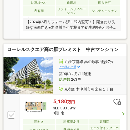
駐車場あり
角部屋
即入居可
リフォームリノベー
所有権
システムキッチン
ション
【2024年6月リフォーム済＋即内覧可！】陽当たり良
好な南西向き■木津川台小学校まで徒歩約9分とお子様
の通学も安心！■13.69m2の広々ルーフテラス付♪■開
放的なフラット対面キッチン採用！
ローレルスクエア高の原プレミスト 中古マンション
近鉄京都線 高の原駅 徒歩7分
その他の交通
築9年8ヶ月/11階建
総戸数
263戸
京都府木津川市相楽台１丁目
5,180
万円
2
3LDK 80.39m
1階 南
南向き
駐車場あり
専用庭
モニタ付インターホ
オートロック
防犯カメラ