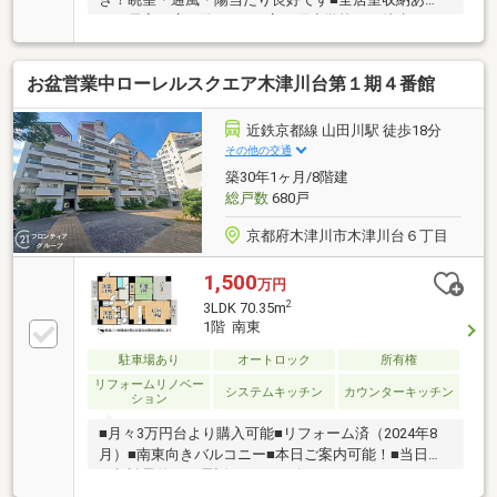
り、居室を広く使えます■高の原小学校まで徒歩10
分！お子様の登下校にも安心の距離
お盆営業中ローレルスクエア木津川台第１期４番館
近鉄京都線 山田川駅 徒歩18分
その他の交通
築30年1ヶ月/8階建
総戸数
680戸
京都府木津川市木津川台６丁目
1,500
万円
2
3LDK 70.35m
1階 南東
駐車場あり
オートロック
所有権
リフォームリノベー
システムキッチン
カウンターキッチン
ション
■月々3万円台より購入可能■リフォーム済（2024年8
月）■南東向きバルコニー■本日ご案内可能！■当日の
ご相談予約はお電話がスムーズ