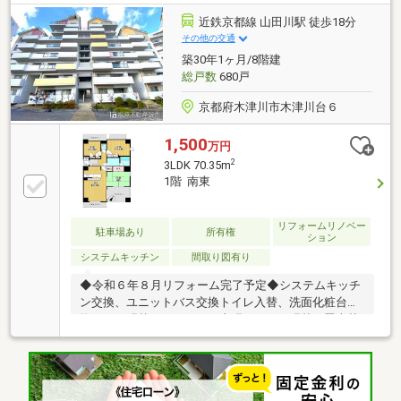
コニー◆エレベーター停止階住戸◆オートロック付き
マンション◆セントラル給湯暖房システム◆カウンタ
近鉄京都線 山田川駅 徒歩18分
ーキッチン！！※管理費・修繕積立金・駐車場料金・
その他の交通
その他料金等及び駐車場の空き状況は、随時変動する
築30年1ヶ月/8階建
場合があります。２沿線以上利用可、山が見える、市
総戸数
680戸
街地が近い、内装リフォーム、南向き、システムキッ
チン、陽当り良好、全居
京都府木津川市木津川台６
1,500
万円
2
3LDK 70.35m
1階 南東
リフォームリノベー
駐車場あり
所有権
ション
システムキッチン
間取り図有り
◆令和６年８月リフォーム完了予定◆システムキッチ
ン交換、ユニットバス交換トイレ入替、洗面化粧台交
換、ＣＦ張替フロアタイル上張、クロス張替、畳表替
設備点検工事、ハウスクリーニング他≪周辺施設≫○
木津川台小学校まで約630ｍ○木津川台公園まで約460
ｍ○ハーベスト木津川台店まで約920ｍ○アル・プラザ
木津まで約1100ｍ○こども園藍咲学園まで約120ｍ