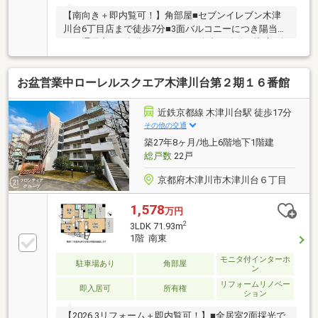
【南向き＋即内覧可！】角部屋■セブンイレブン木津
川台6丁目店まで徒歩7分■3面バルコニーにつき陽当
り・通風良好■全階エレベーター停止で移動も快適■全
居室収納完備で室内広々
お盆営業中ローレルスクエア木津川台第２期１６番館
近鉄京都線 木津川台駅 徒歩17分
その他の交通
築27年8ヶ月/地上6階地下1階建
総戸数
22戸
京都府木津川市木津川台６丁目
1,578
万円
2
3LDK 71.93m
1階 南東
モニタ付インターホ
駐車場あり
角部屋
ン
リフォームリノベー
即入居可
所有権
ション
【2026.3リフォーム＋即内覧可！】■全居室2面採光で