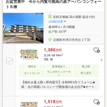
お盆営業中 今から内覧可能高の原アーバンコンフォー
トＢ棟
近鉄京都線 高の原駅 徒歩13分
その他の交通
築38年2ヶ月/5階建
総戸数
337戸
京都府木津川市兜台２丁目
1,380
万円
2
3LDK 68.94m
5階 南
南向き
駐車場あり
最上階
モニタ付インターホ
オートロック
即入居可
ン
【南向き最上階＋即内覧可】令和8年5月リフォーム■
南・北の両面バルコニーで開放感のある住戸■オート
ロック完備で防犯面も安心■高の原小学校まで徒歩10
分でお子様の登下校も安心の距離
1,518
万円
2