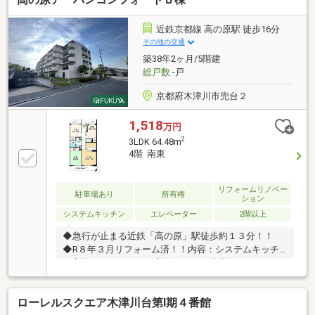
校まで徒歩約１０分◆◇弊社が選ばれる理由◆◇１．
お金の扱い方のプロ、ファイナンシャルプランナーが
近鉄京都線 高の原駅 徒歩16分
資金計画をサポート！２．買い替えなどにも対応でき
その他の交通
る売却専門チームあり！３．たくさんの銀行と繋がり
築38年2ヶ月/5階建
があるため、最も低金利になるように審査が可能！
総戸数
-戸
京都府木津川市兜台２
1,518
万円
2
3LDK 64.48m
4階 南東
リフォームリノベー
駐車場あり
所有権
ション
システムキッチン
エレベーター
2階以上
◆急行が止まる近鉄「高の原」駅徒歩約１３分！！
◆R８年３月リフォーム済！！内容：システムキッチ
ン交換 ユニットバス交換 クロス貼替 フォローリ
ング施工 トイレ交換 ウォシュレット取付 フロア
タイル上貼り 畳表替 襖貼替 洗濯水栓交換 CF張
ローレルスクエア木津川台第Ⅰ期４番館
替 建具調整工事 ハウスクリーニング他◆南北バル