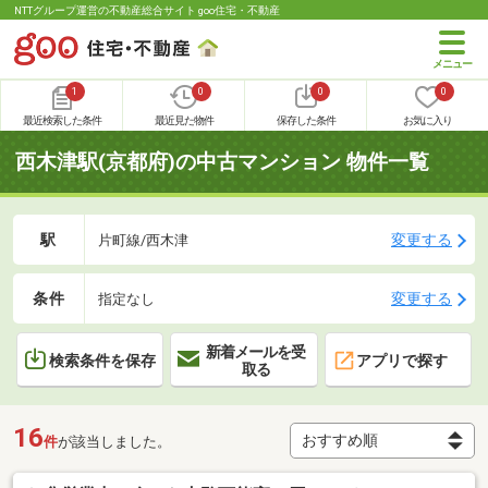
NTTグループ運営の不動産総合サイト goo住宅・不動産
1
0
0
0
最近検索した条件
最近見た物件
保存した条件
お気に入り
西木津駅(京都府)の中古マンション 物件一覧
駅
変更する
片町線/西木津
条件
変更する
指定なし
新着メールを受
検索条件を保存
アプリで探す
取る
16
件
が該当しました。