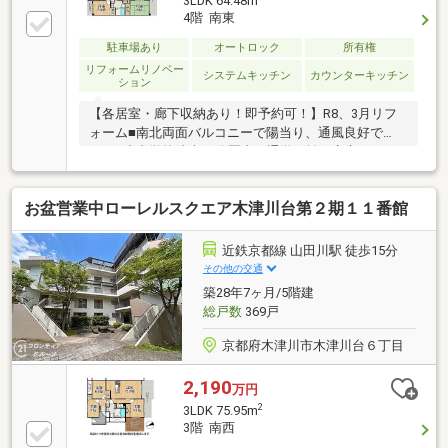
3LDK 64.48m
4階 南東
駐車場あり
オートロック
所有権
リフォームリノベー
システムキッチン
カウンターキッチン
ション
【各居室・廊下収納あり！即予約可！】R8、3月リフ
ォーム■南北両面バルコニーで陽当り、通風良好で
す！■小中学校徒歩10分圏内で通学距離が安心です■エ
レベーター停止階住戸になります
お盆営業中ローレルスクエア木津川台第２期１１番館
近鉄京都線 山田川駅 徒歩15分
その他の交通
築28年7ヶ月/5階建
総戸数
369戸
京都府木津川市木津川台６丁目
2,190
万円
2
3LDK 75.95m
3階 南西