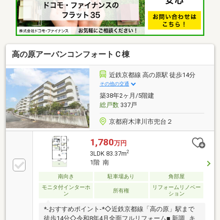
高の原アーバンコンフォートＣ棟
近鉄京都線 高の原駅 徒歩14分
その他の交通
築38年2ヶ月/5階建
総戸数
337戸
京都府木津川市兜台２
1,780
万円
2
3LDK 83.37m
1階 南
南向き
駐車場あり
角部屋
モニタ付インターホ
リフォームリノベー
所有権
ン
ション
*-おすすめポイント-*◇近鉄京都線「高の原」駅まで
徒歩14分◇令和8年4月全面フルリフォーム■ 新調…キ