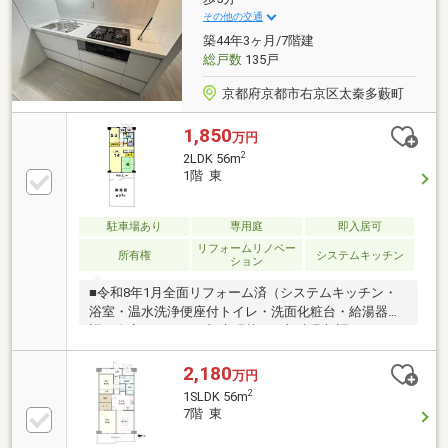
区二条通寺町東入榎木町９１番地２二条スカイビル５
その他の交通
階電話０７５－２２３－１３３３担当 小寺（担当直
築44年3ヶ月/7階建
通０７０－８４０８－０６３３）
総戸数
135戸
京都府京都市右京区太秦多藪町
1,850
万円
2
2LDK 56m
1階 東
駐車場あり
専用庭
即入居可
リフォームリノベー
所有権
システムキッチン
ション
■令和8年1月全面リフォーム済（システムキッチン・
浴室・温水洗浄便座付トイレ・洗面化粧台・給湯器新
調、全室クロス・一部床張替、一部建具新調、ハウス
クリーニング等）■大映通商店街まで徒歩2分■空室に
つき、いつでもご案内可能ですのでお気軽にお問い合
2,180
万円
わせ下さいませ
2
1SLDK 56m
7階 東