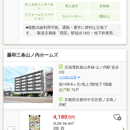
１５分 ・京福嵐山本線「山ノ内」駅 徒歩１
モニタ付インターホ
即入居可
所有権
ン
０分 ○ 京都ファミリー隣接（約８０ｍ）
リフォームリノベー
エレベーター
2階以上
ション
■複数沿線利用可能。通勤・通学に便利な立地で
す。・阪急京都線「西院」駅徒歩14分・地下鉄東西線
「太秦天神川」駅徒歩15分 ほか■イオン京都西店へ
約180m。■地上11階建の6階部分、眺望良好な東向き
の住戸です。■LDKは約12帖。キッチン・ダイニング
藤和三条山ノ内ホームズ
とリビングがゾーニングされた間取り。■住空間を有
効活用できる壁付け型キッチン。■全居室6帖以上。心
やすらぐ和室が設けられています。■LDKと洋室から出
京福電鉄嵐山本線 山ノ内駅 徒歩
入りできる東向きバルコニー。■即入居可。■2023年3
2分
月室内リフォーム実施。・新調／キッチン、浴室、ト
その他の交通
イレ、洗面化粧台、給湯器・張替／床、畳表替え・エ
築19年8ヶ月/地上7階地下1階建
アコン2台設置
総戸数
72戸
京都府京都市中京区西ノ京島ノ
内町
4,180
万円
2
3LDK 66.4m
3階 西