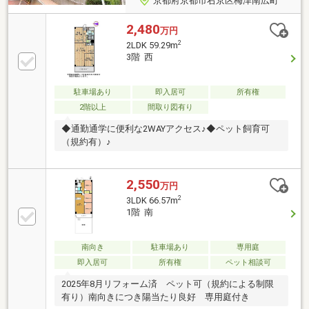
京都府京都市右京区梅津南広町
2,480
万円
2
2LDK 59.29m
3階 西
駐車場あり
即入居可
所有権
2階以上
間取り図有り
◆通勤通学に便利な2WAYアクセス♪◆ペット飼育可
（規約有）♪
2,550
万円
2
3LDK 66.57m
1階 南
南向き
駐車場あり
専用庭
即入居可
所有権
ペット相談可
2025年8月リフォーム済 ペット可（規約による制限
有り）南向きにつき陽当たり良好 専用庭付き