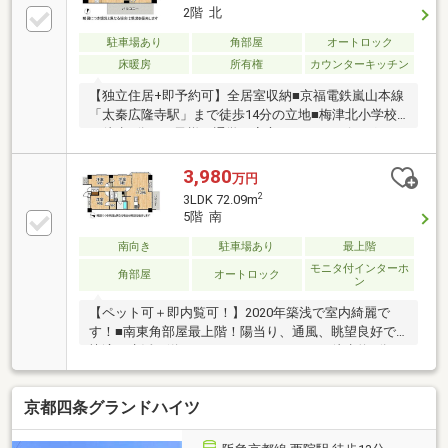
2階 北
駐車場あり
角部屋
オートロック
床暖房
所有権
カウンターキッチン
【独立住居+即予約可】全居室収納■京福電鉄嵐山本線
「太秦広隆寺駅」まで徒歩14分の立地■梅津北小学校
が徒歩9分でお子様の通学も安心ですね■リビングには
寒い日も暖かく過ごせる床暖房付き！
3,980
万円
2
3LDK 72.09m
5階 南
南向き
駐車場あり
最上階
モニタ付インターホ
角部屋
オートロック
ン
【ペット可＋即内覧可！】2020年築浅で室内綺麗で
す！■南東角部屋最上階！陽当り、通風、眺望良好で
快適な生活が送れます■ファミリーマート徒歩約2分■
食洗機付きで家事の時短に！
京都四条グランドハイツ