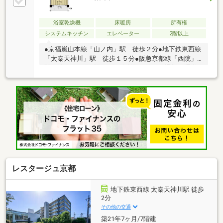
浴室乾燥機
床暖房
所有権
システムキッチン
エレベーター
2階以上
●京福嵐山本線「山ノ内」駅 徒歩２分●地下鉄東西線
「太秦天神川」駅 徒歩１５分●阪急京都線「西院」
駅 徒歩１９分○駅が３沿線利用可能で、通勤・通学
に便利な立地○対面式カウンターを採用しており、ご
家族との会話を楽しみながらお料理できます。○全居
室に収納スペースを備え、収納力も充実しておりま
す。○フリーダイヤル０１２０－０７－４０６３まで
お電話ください！■ドラッグストアコスモス西大路三
条店まで約２７０ｍ■イオンスタイル山ノ内小町まで
約３５０ｍ■スーパーマツモト西大路御池店まで約３
５０ｍ■サンディ京都山ノ内店まで約３６０ｍ■ダイソ
ードラッグユタカ葛野大路店まで約５５０ｍ
レスタージュ京都
地下鉄東西線 太秦天神川駅 徒歩
2分
その他の交通
築21年7ヶ月/7階建