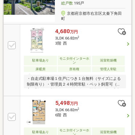
総戸数
195戸
京都府京都市右京区太秦下角田
町
4,680
万円
2
3LDK 66.82m
3階 西
モニタ付インターホ
駐車場あり
浴室乾燥機
ン
床暖房
所有権
管理人常駐
・自走式駐車場１住戸につき１台無料（サイズによる
制限有り）・管理員２４時間常駐・ペット飼育可（飼
育細則による制限有り）３沿線・３駅利用可能・京都
市営地下鉄東西線「太秦天神川」駅徒歩２分・京福電
鉄嵐山本線「嵐電天神川」徒歩２分・JR山陰本線「花
5,498
万円
園」駅徒歩１６分周辺施設～・フレスコ天神川店まで
2
3LDK 66.82m
３１０m 徒歩４分・セブンイレブン天神川三条店ま
6階 西
で１４０m 徒歩２分
モニタ付インターホ
駐車場あり
浴室乾燥機
ン