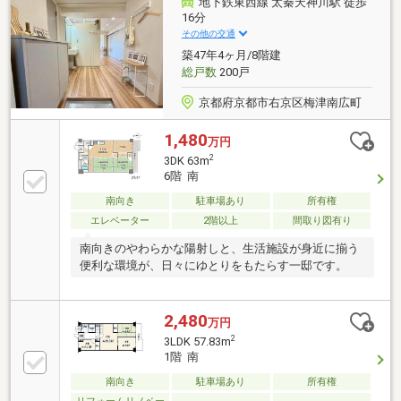
地下鉄東西線 太秦天神川駅 徒歩
16分
その他の交通
築47年4ヶ月/8階建
総戸数
200戸
京都府京都市右京区梅津南広町
1,480
万円
2
3DK 63m
6階 南
南向き
駐車場あり
所有権
エレベーター
2階以上
間取り図有り
南向きのやわらかな陽射しと、生活施設が身近に揃う
便利な環境が、日々にゆとりをもたらす一邸です。
2,480
万円
2
3LDK 57.83m
1階 南
南向き
駐車場あり
所有権