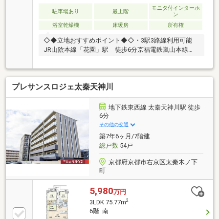
モニタ付インターホ
駐車場あり
最上階
ン
浴室乾燥機
床暖房
所有権
◇◆立地おすすめポイント◆◇・3駅3路線利用可能
JR山陰本線「花園」駅 徒歩6分京福電鉄嵐山本線
「蚕ノ社」駅 徒歩9分京都市営地下鉄東西線「太秦
天神川」駅徒歩10分・徒歩圏にスーパーマーケット、
コンビニ、郵便局などが周囲に揃う、至便環境。◇◆
プレサンスロジェ太秦天神川
対象住戸おすすめポイント◇◆・2024年建築・プレサ
ンスコーポレーション施工マンション・5階建最上階
部分・2LDKタイプ・壁芯56.62㎡・大きな窓でバルコ
地下鉄東西線 太秦天神川駅 徒歩
ニーとつながった光と開放感にあふれるLDK・LDKか
6分
らは、嵐山が望むことができ、春には桜・秋には紅葉
その他の交通
をお楽しみいただけます。・ペット飼育可（規約によ
築7年6ヶ月/7階建
る制限有り）
総戸数
54戸
京都府京都市右京区太秦木ノ下
町
5,980
万円
2
3LDK 75.77m
6階 南