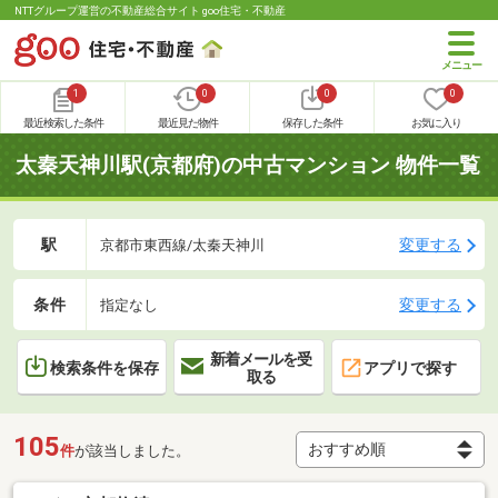
NTTグループ運営の不動産総合サイト goo住宅・不動産
1
0
0
0
最近検索した条件
最近見た物件
保存した条件
お気に入り
太秦天神川駅(京都府)の中古マンション 物件一覧
駅
変更する
京都市東西線/太秦天神川
条件
変更する
指定なし
新着メールを受
検索条件を保存
アプリで探す
取る
105
件
が該当しました。