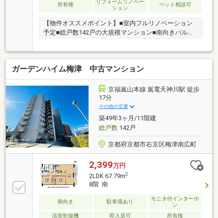
リフォームリノベー
所有権
ペット相談可
ション
【物件オススメポイント】■室内フルリノベーション
予定■総戸数142戸の大規模マンション■南向きバルコ
ニーにつき陽当たり良好■ペット飼育可能（規約有）■
管理体制良好■スーパー・学校・公園が徒歩圏内総戸
数142戸を誇る大規模マンションならではの管理体制
ガーデンハイム梅津 中古マンション
が魅力。南向きバルコニーからは暖かな陽光が差し込
み、明るく開放的な住空間を演出します。周辺にはス
ーパーやドラッグストア、教育施設、公園など生活利
京福嵐山本線 嵐電天神川駅 徒歩
便施設が充実しており、子育て世帯からシニア世帯ま
17分
で幅広い世代におすすめの住環境です。ペット飼育可
その他の交通
能（規約有）のため、大切な家族の一員とともに新生
築49年3ヶ月/11階建
活をスタートしていただけます。
総戸数
142戸
京都府京都市右京区梅津南広町
2,399
万円
2
2LDK 67.79m
8階 南
モニタ付インターホ
南向き
駐車場あり
ン
浴室乾燥機
即入居可
所有権