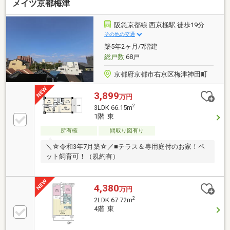
メイツ京都梅津
阪急京都線 西京極駅 徒歩19分
その他の交通
築5年2ヶ月/7階建
総戸数
68戸
京都府京都市右京区梅津神田町
3,899
万円
2
3LDK 66.15m
1階 東
所有権
間取り図有り
＼☆令和3年7月築☆／■テラス＆専用庭付のお家！ペ
ット飼育可！（規約有）
4,380
万円
2
2LDK 67.72m
4階 東