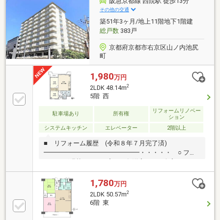
阪急京都線 西院駅 徒歩13分
その他の交通
築51年3ヶ月/地上11階地下1階建
総戸数
383戸
京都府京都市右京区山ノ内池尻
町
1,980
万円
2
2LDK 48.14m
5階 西
リフォームリノベー
駐車場あり
所有権
ション
システムキッチン
エレベーター
2階以上
■ リフォーム履歴 (令和８年７月完了済)
━━━━━━━━━━━━━━━・・・・・ ○ フロ
ーリング張替（LDK・廊下・各洋室） ○ 全室クロス
（壁・床）張替 ○ キッチン・浴室・トイレ・洗面化
粧台新調 ○ 給湯器交換 〇 洗濯パン交換 ○ 建具一
1,780
万円
部交換 ○ ハウスクリーニング■ おすすめポイント
2
2LDK 50.57m
━━━━━━━━━━━━━━━・・・・・ ○ ３線
6階 東
３駅利用可 ・阪急京都線「西院」駅 徒
歩１３分 ・地下鉄東西線「太秦天神川」駅 徒歩