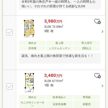
令和2年築の角住戸☆一緒の時間も、一人の時間も心
地いい。それぞれの部屋が持てる絶妙な2LDK
3,980
万円
2
3LDK 72.09m
5階 南
南向き
最上階
即入居可
所有権
システムキッチン
2階以上
築浅、南向き最上階の角部屋で快適な新生活を！！
3,480
万円
2
3LDK 67.91m
1階 南
南向き
駐車場あり
専用庭
モニタ付インターホ
浴室乾燥機
床暖房
ン