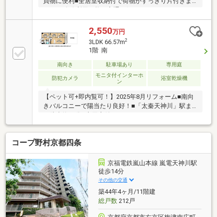
買物に便利■全居室収納付で荷物がすっきり片付きま
すね■2路線利用可能で交通至便です■2WAYバルコニー
付でお洗濯の動線もスムーズです
2,550
万円
2
3LDK 66.57m
1階 南
南向き
駐車場あり
専用庭
モニタ付インターホ
防犯カメラ
浴室乾燥機
ン
【ペット可+即内覧可！】2025年8月リフォーム■南向
きバルコニーで陽当たり良好！■「太秦天神川」駅ま
で徒歩約18分■専用庭付き！
コープ野村京都四条
京福電鉄嵐山本線 嵐電天神川駅
徒歩14分
その他の交通
築44年4ヶ月/11階建
総戸数
212戸