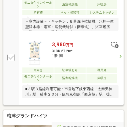
モニタ付インターホ
浴室乾燥機
床暖房
ン
所有権
ペット相談可
システムキッチン
－室内設備－・キッチン：食器洗浄乾燥機、水栓一体
型浄水器・浴室：追焚機能付（循環式）、浴室暖房乾
燥機・トイレ：温水洗浄便座・リビングダイニング：
ガス温水式床暖房・非接触型キーのオートロックシス
テム・２４時間換気システム－周辺施設－・サンディ
3,980
万円
京都梅津店・・・徒歩３分（１８０m）・ライフ 梅津
2
3LDK 67.2m
店・・・徒歩４分（２８０m）・阪急オアシス かどの
1階 南
店・・・徒歩５分（３９０m）・スギドラッグ 梅津南
広町店・・・徒歩４分（２６０m）・セブン-イレブン
高辻葛野西通店・・・徒歩３分（２００m）・ローソ
南向き
駐車場あり
専用庭
ン 梅津高辻店・・・徒歩５分（３３０m）
モニタ付インターホ
浴室乾燥機
床暖房
ン
■３駅３路線利用可能・市営地下鉄東西線「太秦天神
川」駅 徒歩２０分・阪急京都線「西京極」駅 徒歩
２０分・京福電鉄山本線「嵐電天神川」駅 徒歩２０
分■令和３年７月築マンション ■６７．２０m2/3LDK/
南向き■17.60m2の専用庭付き■各居室にウォークイン
梅津グランドハイツ
クローゼット付き■リビングダイニングに床暖房あり■
ペット飼育可能（規約による制限がございます）専用
庭使用料：500円/月