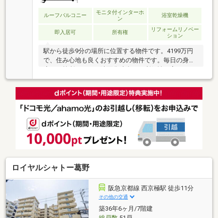
モニタ付インターホ
ルーフバルコニー
浴室乾燥機
ン
リフォームリノベー
即入居可
所有権
ション
駅から徒歩9分の場所に位置する物件です。4199万円
で、住み心地も良くおすすめの物件です。毎日の身支
度を一箇所でできる洗面化粧台は、利便性が高いで
す。中古マンションですが、綺麗に整備されているの
で住み心地良好です。顔が見える安心のTVインターホ
ン付きです。
ロイヤルシャトー葛野
阪急京都線 西京極駅 徒歩11分
その他の交通
築36年6ヶ月/7階建
総戸数
51戸