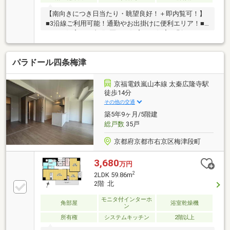
【南向きにつき日当たり・眺望良好！＋即内覧可！】
■3沿線ご利用可能！通勤やお出掛けに便利エリア！■
ペット飼育可！犬猫2匹まで飼育可（飼育細則あり）■
先行配管工事済につき全居室エアコン設置可
パラドール四条梅津
京福電鉄嵐山本線 太秦広隆寺駅
徒歩14分
その他の交通
築5年9ヶ月/5階建
総戸数
35戸
京都府京都市右京区梅津段町
3,680
万円
2
2LDK 59.86m
2階 北
モニタ付インターホ
角部屋
浴室乾燥機
ン
所有権
システムキッチン
2階以上