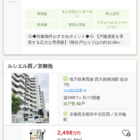
モニタ付インターホ
専用庭
即入居可
ン
リフォームリノベー
所有権
管理人常駐
ション
◇◆対象物件おすすめポイント◆◇ 【戸建感覚を享
受する広大な専用庭】1階住戸ならではの約32.00㎡も
の広々とした専用庭と12.80㎡のテラスを完備していま
す。 お子様の遊び場やガーデニング、アウトドアリビ
ングとしてなど、マンションでありながら開放感あふ
ルシエル西ノ京御池
れる暮らしを実現します 。 専有面積63.36㎡の
2LDK+S（納戸）タイプで、各居室や廊下にも収納が
充実しており、居住空間を有効に活用いただけます
地下鉄東西線 西大路御池駅 徒歩
7分
その他の交通
築39年7ヶ月/11階建
総戸数
82戸
京都府京都市中京区西ノ京月輪
町
2,498
万円
2