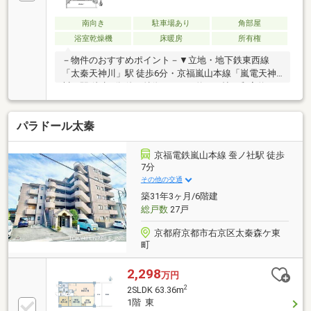
南向き
駐車場あり
角部屋
浴室乾燥機
床暖房
所有権
－物件のおすすめポイント－▼立地・地下鉄東西線
「太秦天神川」駅 徒歩6分・京福嵐山本線「嵐電天神
川」駅 徒歩5分 他▼特徴・LDKは約17.8帖、和室約4.5
帖が隣接・食洗機搭載の対面式キッチン・全居室収納
スペース付・アルコーブ内に専用防災備蓄倉庫有・24
パラドール太秦
時間ゴミ出し可・宅配BOX有・ペット飼育可(規約有／
足洗い場有)▼設備・床暖房(LD)・浴室乾燥機▼周辺環
境・サンディ太秦天神川店 徒歩5分(約350m)・千石荘
京福電鉄嵐山本線 蚕ノ社駅 徒歩
公園 徒歩5分(約400m)■ ご希望の住まい探しをお手伝
7分
いします ━━━━━・・・物件の詳細・ご相談はお気
その他の交通
軽にお問い合わせください。
築31年3ヶ月/6階建
総戸数
27戸
京都府京都市右京区太秦森ケ東
町
2,298
万円
2
2SLDK 63.36m
1階 東