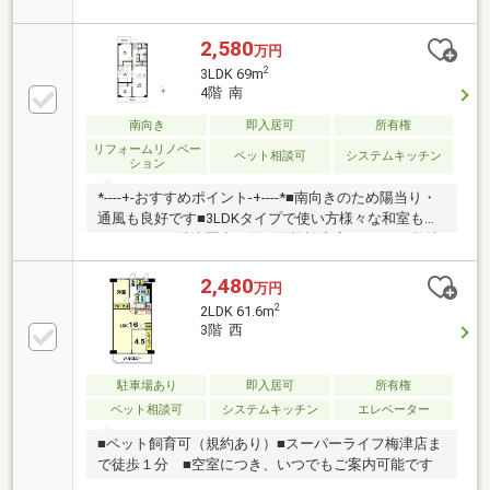
2,580
万円
2
3LDK 69m
4階 南
南向き
即入居可
所有権
リフォームリノベー
ペット相談可
システムキッチン
ション
*----+-おすすめポイント-+----*■南向きのため陽当り・
通風も良好です■3LDKタイプで使い方様々な和室もご
ざいます！■徒歩圏内に買い物施設充実♪・ライフ梅津
店…徒歩約3分(約225ｍ)・スギ薬局梅津南広町店…徒歩
約6分(約447ｍ)■駅徒歩圏内で便利・嵐山本線「嵐電天
2,480
万円
神川」駅徒歩約14分・地下鉄東西線「太秦天神川」駅
2
2LDK 61.6m
徒歩約15分■ペット飼育相談可能■2022年12月フルリ
3階 西
ノベーション済み！〈内容〉新調：システムキッチ
ン、ユニットバス、洗面化粧台、トイレ等張替：クロ
ス、床材、畳表替え等担当までお気軽にお問い合わせ
駐車場あり
即入居可
所有権
ください！
ペット相談可
システムキッチン
エレベーター
■ペット飼育可（規約あり）■スーパーライフ梅津店ま
で徒歩１分 ■空室につき、いつでもご案内可能です