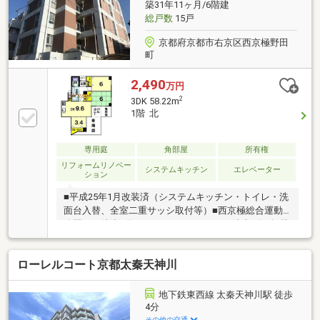
築31年11ヶ月/6階建
総戸数
15戸
京都府京都市右京区西京極野田
町
2,490
万円
2
3DK 58.22m
1階 北
専用庭
角部屋
所有権
リフォームリノベー
システムキッチン
エレベーター
ション
■平成25年1月改装済（システムキッチン・トイレ・洗
面台入替、全室二重サッシ取付等）■西京極総合運動
公園まで徒歩8分 ■スーパーライフまで徒歩5分■掲載
物件のご内覧希望やご質問等はお気軽にお申し付けく
ださい。お問合せお待ちしております！
ローレルコート京都太秦天神川
地下鉄東西線 太秦天神川駅 徒歩
4分
その他の交通