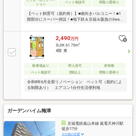
リフォームリノベー
ペット相談可
間取り図有り
ション
【ペット飼育可（規約有）】■南向きバルコニー！■1
階部分にスーパー併設！■地下鉄＆京福＆阪急の3way
アクセス可！■小学校や公園、スーパー、ドラッグス
トアなど周辺施設充実！■R3.6リフォーム歴あり！
2,490
万円
2
3LDK 61.75m
4階 東
駐車場あり
即入居可
所有権
ペット相談可
2階以上
間取り図有り
令和8年6月全面リノベーション ペット可（規約によ
る制限あり） エアコン1台付生活便利地
ガーデンハイム梅津
京福電鉄嵐山本線 嵐電天神川駅
徒歩17分
その他の交通