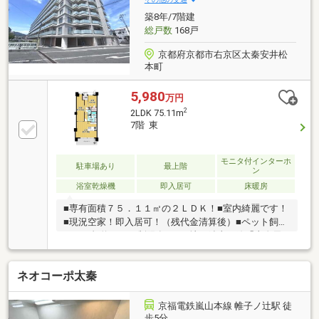
築8年/7階建
総戸数
168戸
京都府京都市右京区太秦安井松
本町
5,980
万円
2
2LDK 75.11m
7階 東
モニタ付インターホ
駐車場あり
最上階
ン
浴室乾燥機
即入居可
床暖房
■専有面積７５．１１㎡の２ＬＤＫ！■室内綺麗です！
■現況空家！即入居可！（残代金清算後）■ペット飼育
可！（規約による制限有り）■地下鉄東西線「太秦天
神川」駅徒歩４分■京福嵐山線「嵐電天神川」駅徒歩
３分■ＪＲ山陰本線「花園」駅徒歩１６分●周辺施設
ネオコーポ太秦
●・市立安井小学校：約８４０ｍ ・市立四条中学
校：約１２７０ｍ・スーパーフレスコ天神川店：約３
８０ｍ ・セブンイレブン天神川三条店：約７０ｍ
京福電鉄嵐山本線 帷子ノ辻駅 徒
【取扱店舗】不動産流通株式会社 京都店京都市中京
歩5分