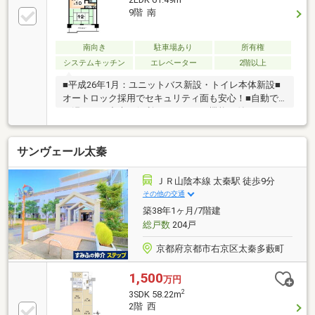
2LDK 61.49m
9階 南
南向き
駐車場あり
所有権
システムキッチン
エレベーター
2階以上
■平成26年1月：ユニットバス新設・トイレ本体新設■
オートロック採用でセキュリティ面も安心！■自動で
お湯はりが出来る便利なオートバス機能が付いていま
す トイレは温水洗浄便座で冬でも温かく、タンクレ
スでお掃除も楽に！ 収納が多く、調理スペースも確
サンヴェール太秦
保された機能的なキッチンです■「マツモト西小路御
池店」まで徒歩2分 「ファミリーマート御池山ノ内
店」まで徒歩5分 「V・drug太子道店」まで徒歩7
ＪＲ山陰本線 太秦駅 徒歩9分
分 「京都山ノ内郵便局」まで徒歩8分☆ お問合せ
その他の交通
は 【 0120-038-021 】 まで ☆☆ 詳細情報をお
築38年1ヶ月/7階建
求めの方は、「資料請求（無料）」をクリック！ ☆・
総戸数
204戸
町内費：年額6000円
京都府京都市右京区太秦多藪町
1,500
万円
2
3SDK 58.22m
2階 西