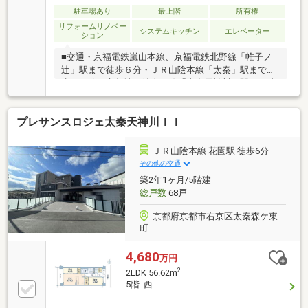
駐車場あり
最上階
所有権
リフォームリノベー
システムキッチン
エレベーター
ション
■交通・京福電鉄嵐山本線、京福電鉄北野線「帷子ノ
辻」駅まで徒歩６分・ＪＲ山陰本線「太秦」駅まで徒
歩１０分・京都地下鉄東西線「太秦天神川」駅まで徒
歩２０分■ＬＤＫに堀ゴタツ付き。■ウォークインクロ
ーゼットや納戸など収納豊富。■駐輪場使用料：３６
プレサンスロジェ太秦天神川ＩＩ
０円／月、バイク置場使用料：１，２００円／月。■
２０２６年４月リフォーム内容【新調】キッチン、浴
室、トイレ、畳【張替】フロアタイル（ダイニング・
ＪＲ山陰本線 花園駅 徒歩6分
キッチン・トイレ・洗面所）、カーペット（洋室・納
その他の交通
戸）【貼替】クロス全室■周辺施設・フレスコにっさ
築2年1ヶ月/5階建
ん太秦店まで３６０ｍ（徒歩５分）・ドラッグユタカ
総戸数
68戸
太秦大映通店まで３８０ｍ（徒歩５分）
京都府京都市右京区太秦森ケ東
町
4,680
万円
2
2LDK 56.62m
5階 西