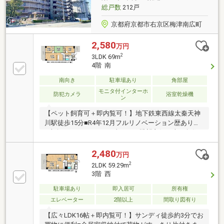
総戸数
212戸
京都府京都市右京区梅津南広町
2,580
万円
2
3LDK 69m
4階 南
南向き
駐車場あり
角部屋
モニタ付インターホ
防犯カメラ
浴室乾燥機
ン
【ペット飼育可＋即内覧可！】地下鉄東西線太秦天神
川駅徒歩15分■R4年12月フルリノベーション歴あり！
■南向きバルコニーで日当たり・眺望良好な南西角住
戸■全居室に収納スペース完備の3LDK
2,480
万円
2
2LDK 59.29m
3階 西
駐車場あり
即入居可
所有権
エレベーター
2階以上
間取り図有り
【広々LDK16帖＋即内覧可！】サンディ徒歩約3分でお