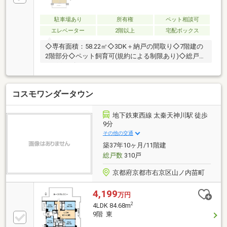
駐車場あり
所有権
ペット相談可
エレベーター
2階以上
宅配ボックス
◇専有面積：58.22㎡◇3DK＋納戸の間取り◇7階建の
2階部分◇ペット飼育可(規約による制限あり)◇総戸数
204戸のビックコミュニティ
コスモワンダータウン
地下鉄東西線 太秦天神川駅 徒歩
9分
その他の交通
築37年10ヶ月/11階建
総戸数
310戸
京都府京都市右京区山ノ内苗町
4,199
万円
2
4LDK 84.68m
9階 東