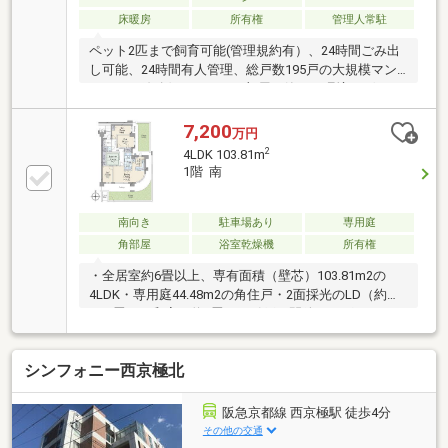
床暖房
所有権
管理人常駐
ペット2匹まで飼育可能(管理規約有）、24時間ごみ出
し可能、24時間有人管理、総戸数195戸の大規模マン
ション、線路側ではないお部屋で静かな環境。ゲスト
ルームやペット用の屋外シャワーなど、共用部分の設
備も充実。始発駅で通勤も便利です。
7,200
万円
2
4LDK 103.81m
1階 南
南向き
駐車場あり
専用庭
角部屋
浴室乾燥機
所有権
・全居室約6畳以上、専有面積（壁芯）103.81m2の
4LDK・専用庭44.48m2の角住戸・2面採光のLD（約
14.2畳）・和室（約6畳）の引戸を開放すれば、LDと
一体化した空間が広がります・L字型対面カウンター
キッチン（約5.2畳）・洋室（約7畳）に収納力のある
シンフォニー西京極北
ウォークインクローゼット・玄関周りをスッキリと収
納できるシューズインクローゼット・洗面室ダブルボ
ウル・専用サイクルポート・京福電気鉄道嵐山本線
阪急京都線 西京極駅 徒歩4分
「嵐電天神川」駅 徒歩2分・京都市営地下鉄東西線
その他の交通
「太秦天神川」駅 徒歩3分