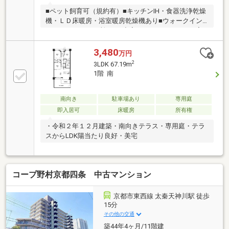
■ペット飼育可（規約有）■キッチンIH・食器洗浄乾燥
機・ＬＤ床暖房・浴室暖房乾燥機あり■ウォークイン
クローゼット２ヶ所あり■空室につき、いつでもご案
内可能ですのでお気軽にお問い合わせ下さいませ
3,480
万円
2
3LDK 67.19m
1階 南
南向き
駐車場あり
専用庭
即入居可
床暖房
所有権
・令和２年１２月建築・南向きテラス・専用庭・テラ
スからLDK陽当たり良好・美宅
コープ野村京都四条 中古マンション
京都市東西線 太秦天神川駅 徒歩
15分
その他の交通
築44年4ヶ月/11階建