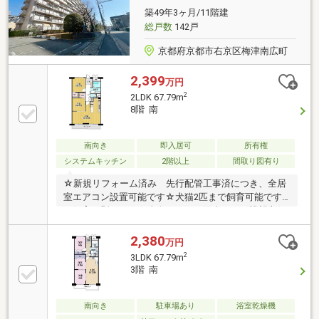
築49年3ヶ月/11階建
総戸数
142戸
京都府京都市右京区梅津南広町
2,399
万円
2
2LDK 67.79m
8階 南
南向き
即入居可
所有権
システムキッチン
2階以上
間取り図有り
☆新規リフォーム済み 先行配管工事済につき、全居
室エアコン設置可能です☆犬猫2匹まで飼育可能です
（飼育細則あり）☆南向きにつき陽当たり・眺望良好
です
2,380
万円
2
3LDK 67.79m
3階 南
南向き
駐車場あり
浴室乾燥機