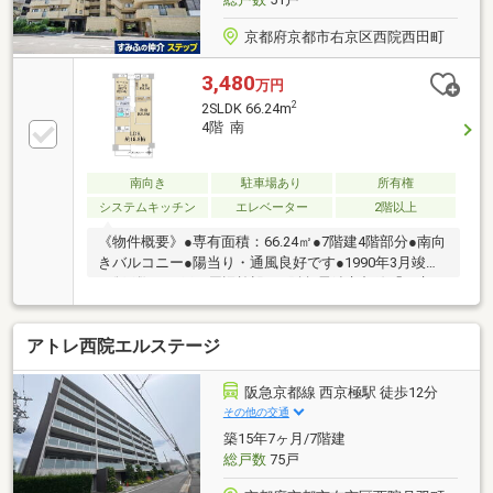
京都府京都市右京区西院西田町
3,480
万円
2
2SLDK 66.24m
4階 南
南向き
駐車場あり
所有権
システムキッチン
エレベーター
2階以上
《物件概要》●専有面積：66.24㎡●7階建4階部分●南向
きバルコニー●陽当り・通風良好です●1990年3月竣工
●総戸数：51戸≪周辺施設≫●阪急電鉄京都線「西京
極」駅まで徒歩11分●阪急電鉄京都線「西院」駅まで
徒歩17分●京都ファミリーまで約620ｍ●ライフ梅津店
アトレ西院エルステージ
まで約810ｍ●コーナンPRO天神川高辻通店まで約130
ｍ●ファミリーマート葛野大路高辻店まで約160ｍ
阪急京都線 西京極駅 徒歩12分
その他の交通
築15年7ヶ月/7階建
総戸数
75戸