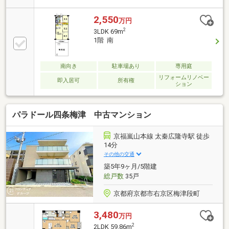
2,550
万円
2
3LDK 69m
1階 南
南向き
駐車場あり
専用庭
リフォームリノベー
即入居可
所有権
ション
パラドール四条梅津 中古マンション
京福嵐山本線 太秦広隆寺駅 徒歩
14分
その他の交通
築5年9ヶ月/5階建
総戸数
35戸
京都府京都市右京区梅津段町
3,480
万円
2
2LDK 59.86m