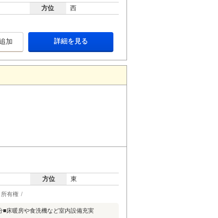
方位
西
詳細を見る
追加
方位
東
所有権
0分■床暖房や食洗機など室内設備充実