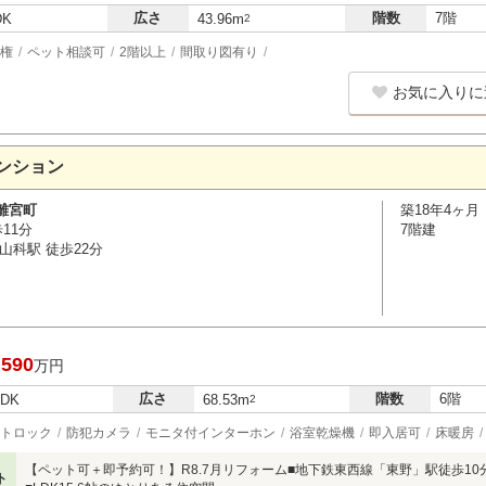
広さ
階数
7階
DK
43.96m
2
権
ペット相談可
2階以上
間取り図有り
お気に入りに
ンション
離宮町
築18年4ヶ月
11分
7階建
山科駅 徒歩22分
,590
万円
広さ
階数
6階
LDK
68.53m
2
トロック
防犯カメラ
モニタ付インターホン
浴室乾燥機
即入居可
床暖房
【ペット可＋即予約可！】R8.7月リフォーム■地下鉄東西線「東野」駅徒歩1
ト