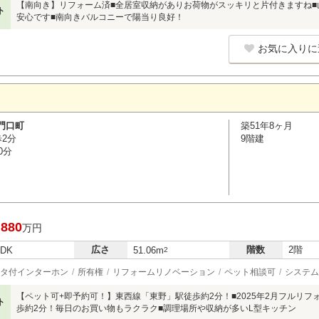
【南向き】リフォーム済■全居室収納がありお荷物がスッキリと片付きますね■
ト
安心です■南向きバルコニーで陽当り良好！
お気に入りに
門口町
築51年8ヶ月
歩2分
9階建
0分
,880
万円
広さ
階数
2階
LDK
51.06m
2
タ付インターホン
所有権
リフォームリノベーション
ペット相談可
システム
【ペット可+即予約可！】東西線「東野」駅徒歩約2分！■2025年2月フルリ
ト
歩約2分！毎日のお買い物もラクラク■調理場所や収納が多いL型キッチン