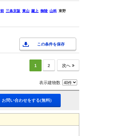
所前
三条京阪
東山
蹴上
御陵
山科
東野
この条件を保存
1
2
次へ
表示建物数
・お問い合わせをする(無料)