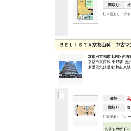
間取り
2
駐車場あり
所有
ＢＥＬＩＳＴＡ京都山科 中古マ
京都府京都市山科区西野
京都市東西線 東野駅 徒歩
京阪電気鉄道京津線 京阪
3
価格
間取り
3
駐車場あり
オー
おすすめポイン