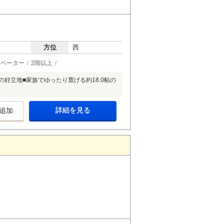
方位
西
レベーター
2階以上
の好立地■家族でゆったり寛げる約18.0帖の
詳細を見る
追加