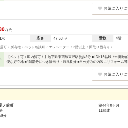
お気に入りに
80
万円
広さ
階数
4階
LDK
47.53m
2
居可
所有権
ペット相談可
エレベーター
2階以上
間取り図有り
【ペット可＋即内覧可！】地下鉄東西線東野駅徒歩3分 ■LDK15帖以上の開放
ト
便な好立地 ■4階部分につき陽当り・通風良好 ■自分好みの内装にリフォーム可
お気に入りに
堂ノ前町
築44年8ヶ月
分
11階建
歩9分