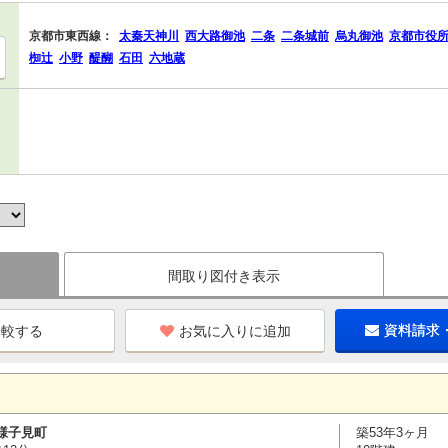
京都市東西線：
太秦天神川
西大路御池
二条
二条城前
烏丸御池
京都市役
椥辻
小野
醍醐
石田
六地蔵
間取り図付き表示
お気に入りに追加
資料請求
様子見町
築53年3ヶ月