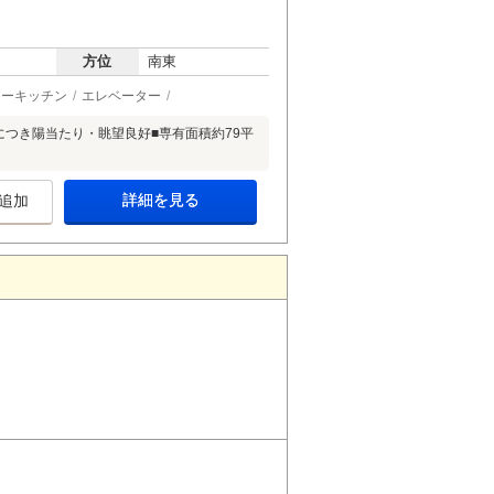
方位
南東
ターキッチン
エレベーター
分につき陽当たり・眺望良好■専有面積約79平
詳細を見る
追加