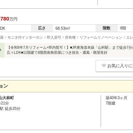
,780
万円
広さ
階数
8階
LDK
68.53m
2
屋
モニタ付インターホン
即入居可
所有権
リフォームリノベーション
エ
【令和8年7月リフォーム+即内覧可！】■JR東海道本線「山科駅」まで徒歩7分
ト
広々LDK■11階建て8階西南角部屋につき採光・通風・眺望良好
お気に入りに
ョン
山大林町
築40年3ヶ月
21分
7階建
駅 徒歩25分