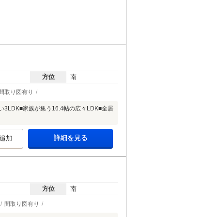
方位
南
間取り図有り
DK■家族が集う16.4帖の広々LDK■全居
詳細を見る
追加
方位
南
間取り図有り