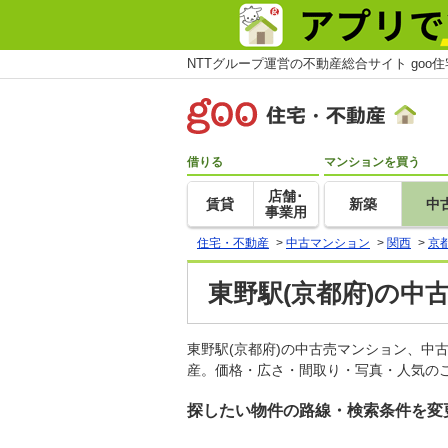
NTTグループ運営の不動産総合サイト goo
借りる
マンションを買う
店舗･
賃貸
新築
中
事業用
住宅・不動産
>
中古マンション
>
関西
>
京
東野駅(京都府)の中
東野駅(京都府)の中古売マンション、中
産。価格・広さ・間取り・写真・人気のこ
探したい物件の路線・検索条件を変