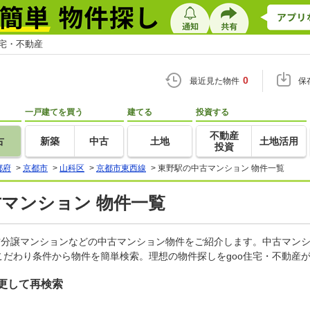
住宅・不動産
0
最近見た物件
保
一戸建てを買う
建てる
投資する
不動産
古
新築
中古
土地
土地活用
投資
都府
>
京都市
>
山科区
>
京都市東西線
>
東野駅の中古マンション 物件一覧
古マンション 物件一覧
古分譲マンションなどの中古マンション物件をご紹介します。中古マンシ
だわり条件から物件を簡単検索。理想の物件探しをgoo住宅・不動産
更して再検索