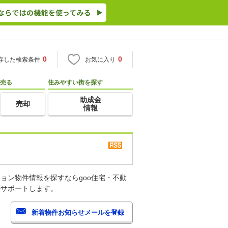
0
0
存した検索条件
お気に入り
売る
住みやすい街を探す
助成金
売却
情報
ョン物件情報を探すならgoo住宅・不動
がサポートします。