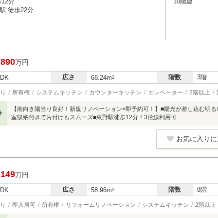
12分
10階建
駅 徒歩22分
,890
万円
広さ
階数
3階
LDK
68.24m
2
り
所有権
システムキッチン
カウンターキッチン
エレベーター
2階以上
【南向き陽当り良好！新規リノベーション×即予約可！】■陽光が差し込む明るい3L
ト
室収納付きで片付けもスムーズ■東野駅徒歩12分！3沿線利用可
お気に入りに
,149
万円
広さ
階数
8階
LDK
58.96m
2
り
即入居可
所有権
リフォームリノベーション
システムキッチン
2階以上