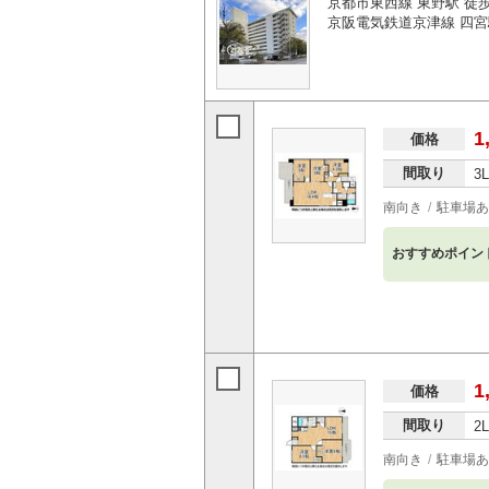
京都市東西線 東野駅 徒歩
京阪電気鉄道京津線 四宮
1
価格
間取り
3
南向き
駐車場あ
おすすめポイン
1
価格
間取り
2
南向き
駐車場あ