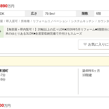
,890
万円
広さ
階数
6階
LDK
79.9m
2
屋
即入居可
所有権
リフォームリノベーション
システムキッチン
カウン
【角部屋＋即内覧可！】20帖以上の広々LDK■2026年5月リフォーム■6階部
ト
米のゆとりある3LDK■全居室収納完備で片付けもスムーズ
お気に入りに
東浦町
築48年6ヶ月
歩7分
10階建
歩9分
00
万円