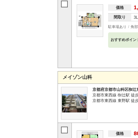
1
価格
間取り
3
駐車場あり
角部
おすすめポイン
メイゾン山科
京都府京都市山科区椥辻
京都市東西線 椥辻駅 徒
京都市東西線 東野駅 徒
8
価格