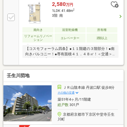
道』まで徒歩２分■眺望の良い南西角住戸！■未改装物
2,580
万円
件につきお好きなプランでリフォーム可能♪・気にな
2
1LDK 41.48m
る部分のワンポイント改装なでもお気軽にご相談くだ
3階 南
さい・見積、相談無料です♪■ご内覧可能です！ 本物
件に関するお問合せは フジハウスまでお気軽にご連
絡ください♪ フリーダイヤル⇒０１２０-１２９-７８
南向き
浴室乾燥機
所有権
９※本物件は取引時に指定の仲介業者を介します。
リフォームリノベー
エレベーター
2階以上
ション
【コスモフォーラム四条】●１１階建の３階部分！●南
向きバルコニー！●専有面積４１．４８㎡！＜交通＞●
阪急京都線「西院」駅まで徒歩６分！●阪急京都線
「大宮」駅まで徒歩１０分！●ＪＲ嵯峨野線「二条」
駅まで徒歩１５分
壬生川団地
ＪＲ山陰本線 丹波口駅 徒歩8分
その他の交通
築51年4ヶ月/11階建
総戸数
301戸
京都府京都市下京区中堂寺壬生
川町