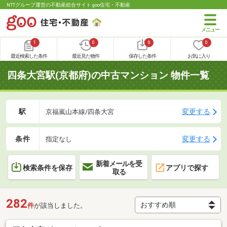
NTTグループ運営の不動産総合サイト goo住宅・不動産
1
0
0
0
最近検索した条件
最近見た物件
保存した条件
お気に入り
四条大宮駅(京都府)の中古マンション 物件一覧
駅
変更する
京福嵐山本線/四条大宮
条件
変更する
指定なし
新着メールを受
検索条件を保存
アプリで探す
取る
282
件
が該当しました。