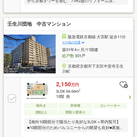
から京都タワーを望む、77m2超のリフォーム済
3LDK。都心に住まう満足感を高める一邸です。
壬生川団地 中古マンション
阪急電鉄京都線 大宮駅 徒歩11分
その他の交通
築51年4ヶ月/11階建
総戸数
301戸
京都府京都市下京区中堂寺壬生
川町
2,150
万円
2
3LDK 66.66m
10階 南
南向き
所有権
エレベーター
2階以上
間取り図有り
【南向10階部分で陽当たり良好な3LDK＋即内覧可】
■10階部分のためバルコニーからの眺望も良好■家族が
集うLDKは広々とした16帖の空間■フレスコ五条壬生