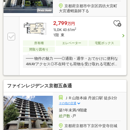
京都府京都市中京区四坊大宮町
大宮通蛸薬師下る
2,799
万円
2
1LDK 43.61m
1階 東
所有権
エレベーター
宅配ボックス
間取り図有り
━━ 物件の魅力 ━━◎通勤・通学・おでかけに便利な
4WAYアクセス◎不在時でも荷物を受け取れる宅配ボ
ックス付き◎コンパクトながら居室を分けて使える
1LDK……………………………駅やスーパー、コンビニなど毎
日の生活に便利な施設が揃う住環境。洛中小学校まで
ファインレジデンス京都五条通
徒歩4分と、子育て家庭にも嬉しい立地です。
……………………………━━ 充実の周辺環境 ━━■セブンイ
レブン…徒歩2分■マツモトキヨシ…徒歩2分■ファミリ
ＪＲ山陰本線 丹波口駅 徒歩2分
ーマート…徒歩4分■京都銀行…徒歩4分■ローソン…徒歩
その他の交通
6分■ライフ…徒歩7分＼お電話不要！簡単ネット予約！
築1年未満/9階建
／【来場予約する】より、お問い合わせをください。
総戸数
-戸
京都府京都市下京区中堂寺坊城