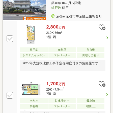
築48年10ヶ月/7階建
総戸数
58戸
京都府京都市中京区壬生相合町
2,800
万円
2
2LDK 66m
1階 西
専用庭
角部屋
所有権
システムキッチン
エレベーター
間取り図有り
2027年大規模改修工事予定専用庭付きの角部屋です！
1,700
万円
2
2DK 47.54m
7階 南
南向き
駐車場あり
最上階
所有権
エレベーター
2階以上