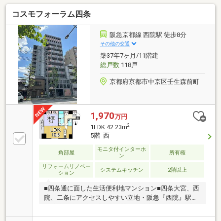
コスモフォーラム四条
阪急京都線 西院駅 徒歩8分
その他の交通
築37年7ヶ月/11階建
総戸数
118戸
京都府京都市中京区壬生森前町
1,970
万円
2
1LDK 42.23m
5階 西
モニタ付インターホ
角部屋
所有権
ン
リフォームリノベー
システムキッチン
2階以上
ション
■四条通に面した生活便利地マンション■四条大宮、西
院、二条にアクセスしやすい立地・阪急『西院』駅ま
で徒歩８分・阪急『大宮』駅まで徒歩１２分・JR『二
条』駅まで徒歩１４分・最寄りのバス停『四条中新