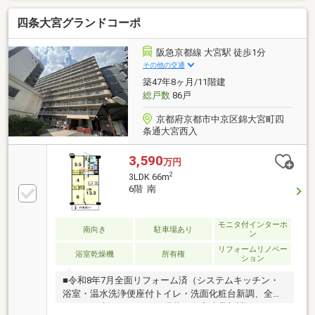
四条大宮グランドコーポ
阪急京都線 大宮駅 徒歩1分
その他の交通
築47年8ヶ月/11階建
総戸数
86戸
京都府京都市中京区錦大宮町四
条通大宮西入
3,590
万円
2
3LDK 66m
6階 南
モニタ付インターホ
南向き
駐車場あり
ン
リフォームリノベー
浴室乾燥機
所有権
ション
■令和8年7月全面リフォーム済（システムキッチン・
浴室・温水洗浄便座付トイレ・洗面化粧台新調、全室
クロス・床フローリング張替、各室建具新調、ハウス