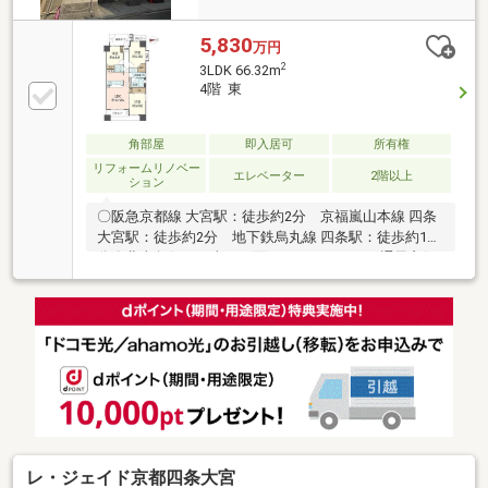
5,830
万円
2
3LDK 66.32m
4階 東
角部屋
即入居可
所有権
リフォームリノベー
エレベーター
2階以上
ション
〇阪急京都線 大宮駅：徒歩約2分 京福嵐山本線 四条
大宮駅：徒歩約2分 地下鉄烏丸線 四条駅：徒歩約14
分〇北東角住戸・東西二面バルコニーにつき通風良好
〇洋室約6.3帖にウォークインクローゼット〇トランク
ルーム有〇2026年3月中旬 リフォーム完了予定 ・キ
ッチン、浴室、トイレ、洗面台 交換 ・クロス、フ
ローリング、クッションフロア、網戸 張替 ・建
具、巾木 交換 等……□■「夢・感動」をお届けする
阪急阪神不動産 京都御池営業所■□……私たちは、出
会いを大切にし、お客様の立場に立って最善を尽くし
ます。すべてはお客様のために。まずはお気軽にお問
合せください！
レ・ジェイド京都四条大宮