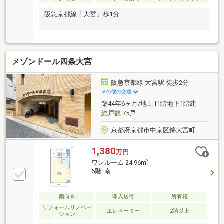
阪急京都線「大宮」歩1分
メゾンドール四条大宮
阪急京都線 大宮駅 徒歩2分
その他の交通
築44年6ヶ月/地上11階地下1階建
総戸数
75戸
京都府京都市中京区錦大宮町
1,380
万円
2
ワンルーム 24.96m
6階 南
南向き
即入居可
所有権
リフォームリノベー
エレベーター
2階以上
ション