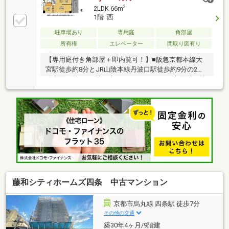
2
2LDK 66m
1階 西
駐車場あり
専用庭
角部屋
所有権
エレベーター
間取り図有り
【専用庭付き角部屋＋即内覧可！】■阪急京都本線大
宮駅徒歩約8分とJR山陰本線丹波口駅徒歩約9分の2沿
線利用可能■15.9帖の広々LDKと20.40m2の専用庭が魅
力の1階住戸■各室収納完備
藤和シティホームズ四条 中古マンション
京都市烏丸線 四条駅 徒歩7分
その他の交通
築30年4ヶ月/9階建