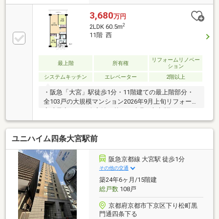
3,680
万円
2
2LDK 60.5m
11階 西
リフォームリノベー
最上階
所有権
ション
システムキッチン
エレベーター
2階以上
・阪急「大宮」駅徒歩1分・11階建ての最上階部分・
全103戸の大規模マンション2026年9月上旬リフォーム
完成予定クロス全室貼り替え、建具一部新調、ハウス
クリーニング2019年リフォーム歴ありキッチン・洗面
化粧台・トイレ新調フローリング張替え・スギ薬局四
ユニハイム四条大宮駅前
条大宮店徒歩1分・ライフ四条大宮店徒歩2分・フレス
コ大宮店4分
阪急京都線 大宮駅 徒歩1分
その他の交通
築24年6ヶ月/15階建
総戸数
108戸
京都府京都市下京区下り松町黒
門通四条下る