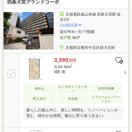
四条大宮グランドコーポ
京福電鉄嵐山本線 四条大宮駅 徒
歩2分
その他の交通
築47年8ヶ月/11階建
総戸数
86戸
京都府京都市中京区錦大宮町
3,590
万円
2
3LDK 66m
6階 南
モニタ付インターホ
南向き
浴室乾燥機
ン
リフォームリノベー
即入居可
所有権
ション
暮らしの真ん中に、美しい時間を。リノベーションが
育む、穏やかな時間。都心に寄り添う住まい。