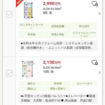
2,990
万円
2
3LDK 63.36m
8階 東
モニタ付インターホ
浴室乾燥機
即入居可
ン
リフォームリノベー
所有権
管理人常駐
ション
■令和８年６月リフォーム内容・システムキッチン新
調（食洗機付き）・ユニットバス新調（浴室暖房乾燥
機付き）・洗面化粧台新調・トイレ新調・配管更新・
建具新調・クロス全室、フローリング貼替・ハウスク
リーニング などなど■交通・通学・生活便利な立地
2,150
万円
のマンション・市バス『五条壬生川』停まで徒歩５
2
3LDK 66.66m
分・光徳小学校まで徒歩３分・松原中学校まで徒歩７
10階 南
分・フレスコ五条壬生川店まで徒歩５分（３５０ｍ）
■ご内覧可能！ 本物件に関するお問い合わせは フ
ジハウスまでお気軽にどうぞ！ フリーダイヤル⇒０
南向き
所有権
エレベーター
１２０-１２９-７８９
2階以上
間取り図有り
■L字型キッチン□南面バルコニー■エレベーター◆阪急
京都線 大宮駅：徒歩約11分◆JR山陰線 丹波口駅：
徒歩約6分◇コンビニ（ローソン）：約263m◇スーパ