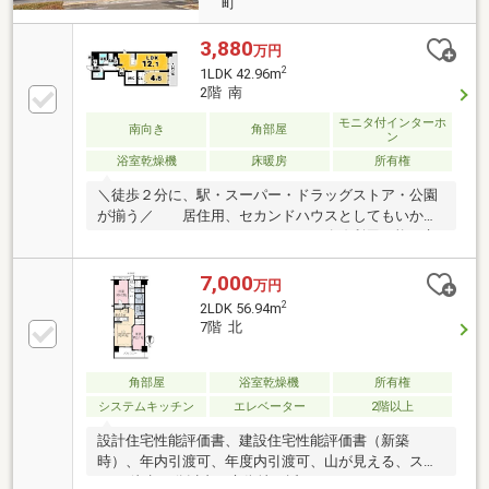
町
3,880
万円
2
1LDK 42.96m
2階 南
モニタ付インターホ
南向き
角部屋
ン
浴室乾燥機
床暖房
所有権
＼徒歩２分に、駅・スーパー・ドラッグストア・公園
が揃う／ 居住用、セカンドハウスとしてもいかが
でしょうか。≪おすすめpoint≫●３路線利用可能！京
都駅まで、２駅５分！●五山の送り火が一望できる屋
上テラス●スーパーマツモト直結でカート置場有●床暖
7,000
万円
房・浴室暖房乾燥・ミストサウナ付●ペット飼育可
2
2LDK 56.94m
（規定有）≪ホテルライクな共用部空間≫●屋上テラ
7階 北
ス●ゲストルーム●グランドラウンジ●ワーキングラウ
ンジ●宅配ボックス●オートロック■ご内覧可能です！
是非一度現地の様子や、充実した設備を ご確認くだ
角部屋
浴室乾燥機
所有権
さい☆資料のみの請求もＯＫです！
システムキッチン
エレベーター
2階以上
設計住宅性能評価書、建設住宅性能評価書（新築
時）、年内引渡可、年度内引渡可、山が見える、スー
パー 徒歩10分以内、市街地が近い、システムキッチ