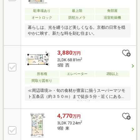
駐車場あり
最上階
角部屋
オートロック
防犯カメラ
浴室乾燥機
暮らしは、光を纏うほど美しくなる。京都の日常を穏
やかに映す、新たな時を刻む住まい。
3,880
万円
2
2LDK 68.81m
5階 西
所有権
エレベーター
2階以上
間取り図有り
≪周辺環境≫・旬の食材が豊富に揃うスーパーマツモ
ト五条店（約３５０ｍ）まで徒歩５分・近くにあると
嬉しいローソンストア100壬生辻店（約１６０ｍ）ま
で徒歩２分・徒歩５分のダックス下京五条店（約３５
０ｍ）は夜１１時まで営業中！・小さなお子様でも無
4,770
万円
理なく通える朱雀第三小学校（約５００ｍ）は徒歩７
2
3LDK 73.24m
分◎・京都壬生松原郵便局（約５００ｍ）まで徒歩７
9階 東
分・緑豊かな光徳公園（約１４０ｍ）まで徒歩２分▽
住宅ローンや諸経費等どんなことでもご相談くださ