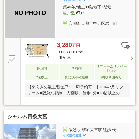
お問合せは 【 0120-038-021 】 まで ☆☆ 詳細
築43年/地上11階地下1階建
情報をお求めの方は、「資料請求（無料）」をクリッ
総戸数
67戸
ク！ ☆
京都府京都市中京区岩上町
3,280
万円
2
1SLDK 60.87m
11階 東
リフォームリノベー
最上階
所有権
ション
2階以上
食器洗浄乾燥機
間取り図有り
【東向きの最上階住戸！＋即予約可！】R8年7月リフ
ォーム■阪急京都線「大宮駅」徒歩7分■18帖以上の
広々LDKで心地よい家族の時間を演出■食洗機や独立キ
ッチンなど日々の家事を支える設備充実
シャルム四条大宮
阪急京都線 大宮駅 徒歩7分
その他の交通