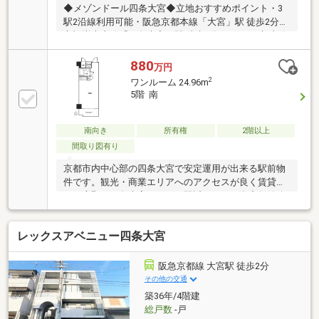
◆メゾンドール四条大宮◆立地おすすめポイント・3
駅2沿線利用可能・阪急京都本線「大宮」駅 徒歩2分・
京福嵐山本線「四条大宮」駅 徒歩2分・JR西日本 山陰
本線「二条」駅 徒歩13分徒歩圏内にスーパー・コンビ
ニ・銀行・飲食店などがあり、利便性抜群です。◆対
880
万円
象住戸おすすめポイント〈リフォーム内容〉◆2026年
2
ワンルーム 24.96m
4月リフォーム完了済み・キッチン新規交換・シャワ
5階 南
ールーム新規交換・洗面化粧台新規交換・トイレ新規
交換・全床フローリング新規張替・全壁クロス新規張
替・建具・玄関収納等新規交換・収納棚・デスク新
南向き
所有権
2階以上
設・照明器具新規交換
間取り図有り
京都市内中心部の四条大宮で安定運用が出来る駅前物
件です。観光・商業エリアへのアクセスが良く賃貸需
要が底堅い四条大宮エリア。駅近ならでの資産価値維
持に期待ができ収益性と資産性のバランスが魅力です
♪「駅地×京都市内×安定需要」初めての不動産投資に
レックスアベニュー四条大宮
も検討しやすい物件です。現在賃貸中のオーナーチェ
ンジ物件（サブリース中）年間収入490560円（水道基
本料込み）
阪急京都線 大宮駅 徒歩2分
その他の交通
築36年/4階建
総戸数
-戸