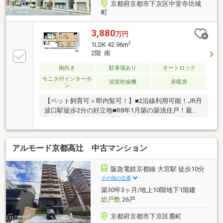
京都府京都市下京区中堂寺坊城
町
3,880
万円
2
1LDK 42.96m
2階 南
南向き
駐車場あり
オートロック
モニタ付インターホ
浴室乾燥機
床暖房
ン
【ペット飼育可＋即内覧可！】■2沿線利用可能！JR丹
波口駅徒歩2分の好立地■R8年1月築の築浅住戸！最新
設備の整った快適な住環境■五山の送り火が一望でき
る屋上テラスなど、共用設備も充実
アルモード京都高辻 中古マンション
阪急電鉄京都線 大宮駅 徒歩10分
その他の交通
築30年3ヶ月/地上10階地下1階建
総戸数
26戸
京都府京都市下京区麓町