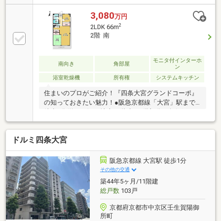
クリーニング等）■阪急京都線「大宮」駅徒歩約1分、
京福「四条大宮」駅徒歩約2分の2沿線利用可。四条通
3,080
万円
沿いの利便性の高い立地。■スーパー・ドラッグスト
2
2LDK 66m
ア・コンビニが徒歩3分圏内で生活便利■エレベーター
2階 南
付き・総戸数86戸のマンション■空室につき、いつで
もご案内可能ですのでお気軽にお問い合わせ下さいま
せ
モニタ付インターホ
南向き
角部屋
ン
浴室乾燥機
所有権
システムキッチン
住まいのプロがご紹介！『四条大宮グランドコーポ』
の知っておきたい魅力！●阪急京都線「大宮」駅まで
徒歩1分(約50m)！●地上11階建、2階部分の角住戸で
す。●和室と洋室が1部屋ずつ配置された「2LDK」。
●LDKは、南・東側の2面採光。●LDKと和室は、一体利
ドルミ四条大宮
用で約22.2帖の広さです。●キッチンはクローズドタイ
プ。●IHクッキングヒーター・浴室暖房乾燥機などの
水廻り設備搭載。●和室および洋室に、収納スペース
阪急京都線 大宮駅 徒歩1分
有。●全居室がバルコニーに面する形で配置されてい
その他の交通
ます。●周辺環境・フレスコ大宮店：徒歩2分(約
築44年5ヶ月/11階建
140m)・セブンイレブン京都大宮後院通店：徒歩1分
総戸数
103戸
(約50m)
京都府京都市中京区壬生賀陽御
所町