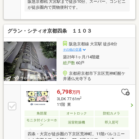
阪急京都戦 大宮駅まで徒歩10分、スーパー、コンビニ
が徒歩圏内で買物便利です。
グラン・シティオ京都四条 １１０３
阪急京都線 大宮駅 徒歩8分
その他の交通
築25年1ヶ月/14階建
総戸数
60戸
京都府京都市下京区荒神町醒ケ
井通仏光寺下る
6,798
万円
2
3LDK 77.61m
11階 東
角部屋
オートロック
防犯カメラ
モニタ付インターホ
浴室乾燥機
即入居可
ン
四条・大宮が徒歩圏の下京区荒神町。11階バルコニー