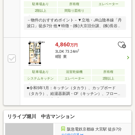
い！親切丁寧にご説明させていただきます ▽
駐車場あり
所有権
エレベーター
2階以上
間取り図有り
－物件のおすすめポイント－▼立地・JR山陰本線「丹
波口」徒歩7分 他▼特徴・(株)大京旧分譲、(株)長谷工
コーポレーション設計・施工・ご家族が集うLDKは約
15.7帖、和室約6.0帖が隣接・キッチンはカウンター
付、配膳がスムーズ・洗面室は2WAY仕様、家事・生
4,860
万円
活動線良好・主寝室にWICを配置▼周辺環境・マツモ
2
3LDK 73.24m
ト五条店 徒歩4分(約280m)・京都市立朱雀第三小学校
8階 東
徒歩7分(約510m)※専用ポーチ面積／2.6平米※専有面積
にトランクルーム部分を含む■ ご希望の住まい探しを
お手伝いします ━━━━━・・・物件の詳細・ご相談
駐車場あり
浴室乾燥機
所有権
はお気軽にお問い合わせください。
システムキッチン
エレベーター
2階以上
■令和5年1月：キッチン（タカラ）、カップボード
（タカラ）、給湯器新調・CF（キッチン）、フローリ
ング（西側洋室2室）、クロス（キッチン・洋室5帖）
貼替・和室→洋室変更（東側洋室6帖）■令和元年1
月：洗面化粧台、トイレ、浴室（浴室暖房乾燥機）新
リライブ堀川 中古マンション
調・クロス、CF貼替（洗面室・トイレ）■設備・収納
≪床暖房（ガス式）・浴室暖房乾燥機・温水洗浄便座
≫≪ウォークインクローゼット・専用トランクルーム
阪急電鉄京都線 大宮駅 徒歩7分
≫■共用部≪オートロック採用・宅配ボックス有≫☆
その他の交通