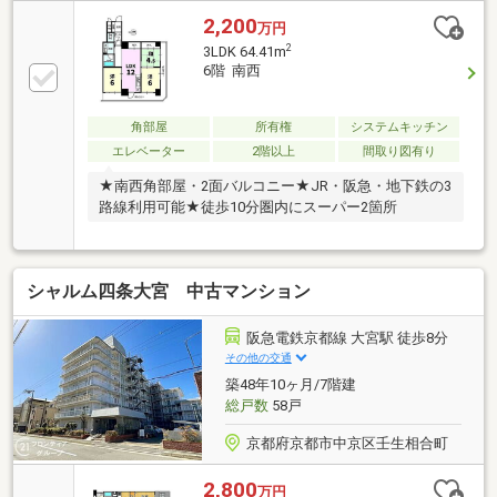
2,200
万円
2
3LDK 64.41m
6階 南西
角部屋
所有権
システムキッチン
エレベーター
2階以上
間取り図有り
★南西角部屋・2面バルコニー★JR・阪急・地下鉄の3
路線利用可能★徒歩10分圏内にスーパー2箇所
シャルム四条大宮 中古マンション
阪急電鉄京都線 大宮駅 徒歩8分
その他の交通
築48年10ヶ月/7階建
総戸数
58戸
京都府京都市中京区壬生相合町
2,800
万円