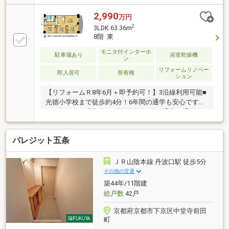
川店徒歩4分で毎日のお買い物便利
2,990
万円
2
3LDK 63.36m
8階 東
モニタ付インターホ
駐車場あり
浴室乾燥機
ン
リフォームリノベー
即入居可
所有権
ション
【リフォームＲ8年6月＋即予約可！】3沿線利用可能■
光徳小学校まで徒歩約4分！6年間の通学も安心です
■JR山陰本線「丹波口」駅 徒歩約6分！通勤・通学に
便利です■全居室収納豊富です
パレジット五条
ＪＲ山陰本線 丹波口駅 徒歩5分
その他の交通
築44年/11階建
総戸数
42戸
京都府京都市下京区中堂寺前田
町