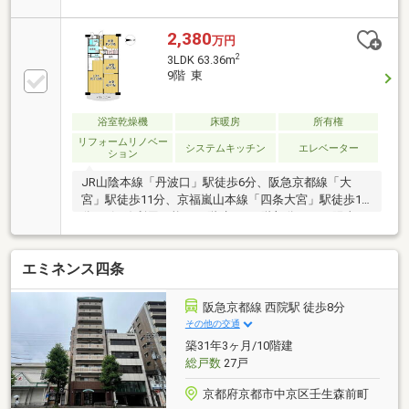
ー（フレスコ）：約179m◇ドラックストア（ダック
ス）：約359m◇郵便局：約338m◇光徳公園：約
2,380
万円
340m……□■「夢・感動」をお届けする阪急阪神不動
2
3LDK 63.36m
産 京都御池営業所■□……私たちは、出会いを大切に
9階 東
し、お客様の立場に立って最善を尽くします。すべて
はお客様のために。まずはお気軽にお問合せくださ
い！
浴室乾燥機
床暖房
所有権
リフォームリノベー
システムキッチン
エレベーター
ション
JR山陰本線「丹波口」駅徒歩6分、阪急京都線「大
宮」駅徒歩11分、京福嵐山本線「四条大宮」駅徒歩14
分の3沿線利用可能。11階建ての9階部分につき陽当た
り・通風・眺望良好。バルコニーからは大文字や京都
タワーを望むことができ、京都らしい景色をお楽しみ
エミネンス四条
いただけます（天候による）。床暖房（リビング部
分）、浴室暖房乾燥機、ビルトイン浄水器など設備も
充実しています。2024年5月には和室2部屋を洋室へ変
阪急京都線 西院駅 徒歩8分
更し、フローリング張替、クロス張替、ハウスクリー
その他の交通
ニングを実施済み。京都市立光徳小学校徒歩1分、マ
築31年3ヶ月/10階建
ツモト五条店徒歩3分、ローソン大宮五条店徒歩6分な
総戸数
27戸
ど生活施設も充実しています。
京都府京都市中京区壬生森前町