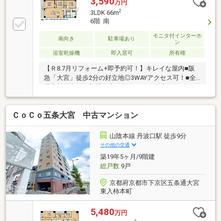
3,590
万円
2
3LDK 66m
6階 南
モニタ付インターホ
南向き
駐車場あり
ン
浴室乾燥機
即入居可
所有権
【Ｒ8.7月リフォーム+即予約可！】キレイな屋内■阪
急「大宮」徒歩2分の好立地◎3WAYアクセス可！■全
居室収納有でお部屋を広く使えます■6階南向きなので
リビングは明るく眺望・陽当たり良好
ＣｏＣｏ五条大宮 中古マンション
山陰本線 丹波口駅 徒歩9分
その他の交通
築19年5ヶ月/9階建
総戸数
9戸
京都府京都市下京区五条通大宮
東入柿本町
5,480
万円