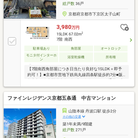
総戸数
36戸
京都府京都市下京区太子山町
3,980
万円
2
1SLDK 67.02m
7階 南西
駐車場あり
角部屋
オートロック
モニタ付インターホ
浴室乾燥機
所有権
ン
【7階南西角部屋につき日当たり良好な1SLDK＋即予
約可！】■京都市営地下鉄烏丸線四条駅徒歩約7分■阪
急京都線烏丸駅徒歩約8分■南西角住戸につき通風も良
好■18帖の開放感あるLDK
ファインレジデンス京都五条通 中古マンション
山陰本線 丹波口駅 徒歩2分
その他の交通
築1年未満/9階建
総戸数
271戸