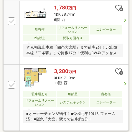
1,780
万円
2
1DK 38.74m
6階 西
リフォームリノベー
所有権
エレベーター
ション
2階以上
間取り図有り
☆京福嵐山本線『四条大宮駅』まで徒歩2分！JR山陰
本線『二条駅』まで徒歩17分！便利な3WAYアクセス
可能な立地です！☆2026年3月末内装一部リフォーム
完了済！☆2026年7月末リフォーム完了予定！☆周辺
お買い物施設充実しています！≪近隣のお買い物施設
3,280
万円
≫●ファミリーマート四条大宮店・・・85ｍ●スギ薬局
2
3LDK 71.9m
四条大宮店・・・103ｍ●ローソン四条大宮店・・・
11階 西
147ｍ●ライフ四条大宮店・・・195ｍ●セブンイレブン
京都大宮後隠通店・・・207ｍ●ドラッグユタカ四条大
駐車場あり
角部屋
所有権
宮店・・・230ｍ●フレスコ大宮店・・・242ｍ
リフォームリノベー
システムキッチン
エレベーター
ション
■オーナーチェンジ物件！■令和元年10月リフォーム
済！■阪急「大宮」駅まで徒歩約2分！