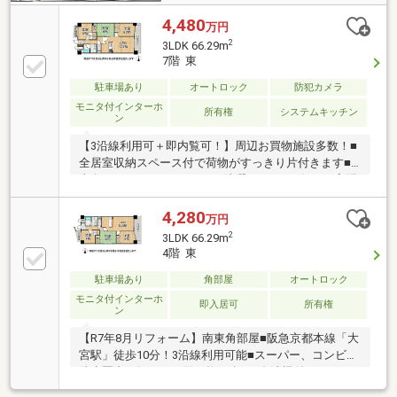
4,480
万円
2
3LDK 66.29m
7階 東
駐車場あり
オートロック
防犯カメラ
モニタ付インターホ
所有権
システムキッチン
ン
【3沿線利用可＋即内覧可！】周辺お買物施設多数！■
全居室収納スペース付で荷物がすっきり片付きます■
東向き2WAYバルコニーでお洗濯もスムーズです■宅配
ボックス付で荷物の受取りも楽々ですね
4,280
万円
2
3LDK 66.29m
4階 東
駐車場あり
角部屋
オートロック
モニタ付インターホ
即入居可
所有権
ン
【R7年8月リフォーム】南東角部屋■阪急京都本線「大
宮駅」徒歩10分！3沿線利用可能■スーパー、コンビニ
徒歩圏内で毎日のお買い物も楽々■食洗機付システム
キッチン！洗い物の負担を軽減