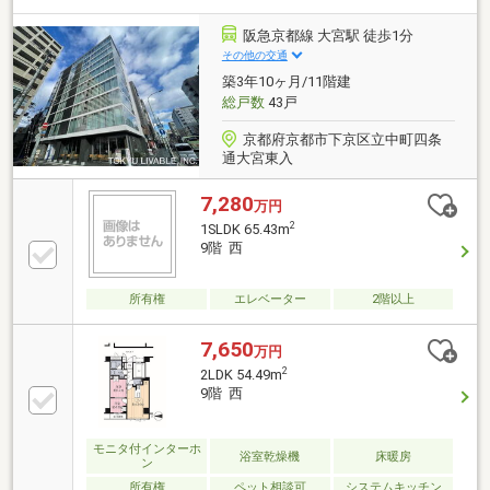
阪急京都線 大宮駅 徒歩1分
その他の交通
築3年10ヶ月/11階建
総戸数
43戸
京都府京都市下京区立中町四条
通大宮東入
7,280
万円
2
1SLDK 65.43m
9階 西
所有権
エレベーター
2階以上
7,650
万円
2
2LDK 54.49m
9階 西
モニタ付インターホ
浴室乾燥機
床暖房
ン
所有権
ペット相談可
システムキッチン