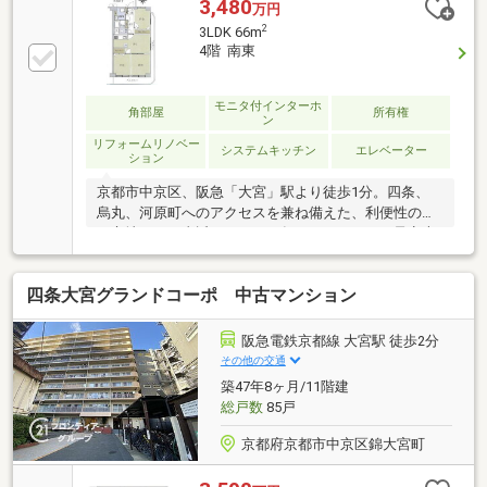
3,480
万円
2
3LDK 66m
4階 南東
モニタ付インターホ
角部屋
所有権
ン
リフォームリノベー
システムキッチン
エレベーター
ション
京都市中京区、阪急「大宮」駅より徒歩1分。四条、
烏丸、河原町へのアクセスを兼ね備えた、利便性の高
い立地です。直近、２０２６年４月リフォーム予定専
有面積66㎡の南東角部屋は、2面採光、角部屋ならで
はの開放感が特長。2018年8月には水回り全面交換
四条大宮グランドコーポ 中古マンション
（キッチン、浴室、トイレ、洗面台、給湯器）、全室
クロス、フローリング張替え、TVモニター付インター
ホン、玄関収納を新設。販売価格3680万円（坪単価約
阪急電鉄京都線 大宮駅 徒歩2分
184万円）。京都市中心部における同条件物件と比較
その他の交通
しても、資産性、 居住性、 即入居性、の三点におい
築47年8ヶ月/11階建
て、バランスのとれた優良物件です。
総戸数
85戸
京都府京都市中京区錦大宮町