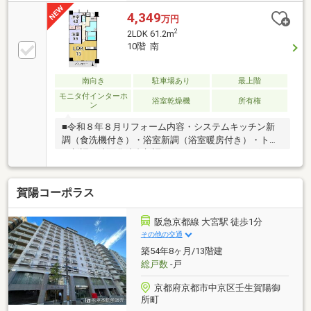
4,349
万円
2
2LDK 61.2m
10階 南
南向き
駐車場あり
最上階
モニタ付インターホ
浴室乾燥機
所有権
ン
■令和８年８月リフォーム内容・システムキッチン新
調（食洗機付き）・浴室新調（浴室暖房付き）・トイ
レ新調・洗面化粧台新調・クロス、フローリング、Ｃ
Ｆ、網戸貼替・給湯器新調・建具交換 などなど■１
０階建１０階部分南向きバルコニーのお部屋・「京都
賀陽コーポラス
タワー」や「東寺」が望めます♪・日当たり、通風、
眺望良好！・各洋室にも窓があるので明るく開放的で
す♪■お子様の通学にも安心！・朱雀第七小学校まで徒
阪急京都線 大宮駅 徒歩1分
歩４分・朱雀中学校まで徒歩７分■内覧のご予約受付
その他の交通
中です！・本物件に関するお問い合わせは フジハウ
築54年8ヶ月/13階建
スまでお気軽にお問合せください！ フリーダイヤル
総戸数
-戸
⇒０１２０-１２９-７８９
京都府京都市中京区壬生賀陽御
所町