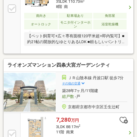
2
3SLDK 110.73m
8階 南
南向き
駐車場あり
角部屋
モニタ付インターホ
オートロック
浴室乾燥機
ン
【ペット飼育可+広々専有面積120平米超+即内覧可】■
約21帖の開放的なゆとりあるLDK ■頼もしいパントリ
ーやウォークインクローゼットなどあり■書斎スペー
スもあり在宅ワークにも重宝します
ライオンズマンション四条大宮ガーデンシティ
ＪＲ山陰本線 丹波口駅 徒歩7分
その他の交通
築28年7ヶ月/11階建
総戸数
-戸
京都府京都市中京区壬生辻町
7,280
万円
2
3LDK 88.17m
11階 南東