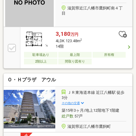
滋賀県近江八幡市鷹飼町南４丁
目
3,180
万円
2
4LDK 123.48m
14階
駐車場あり
最上階
所有権
2階以上
間取り図有り
Ｏ・Ｈプラザ アウル
ＪＲ東海道本線 近江八幡駅 徒歩
3分
その他の交通
築15年3ヶ月/地上12階地下1階建
総戸数
57戸
滋賀県近江八幡市鷹飼町