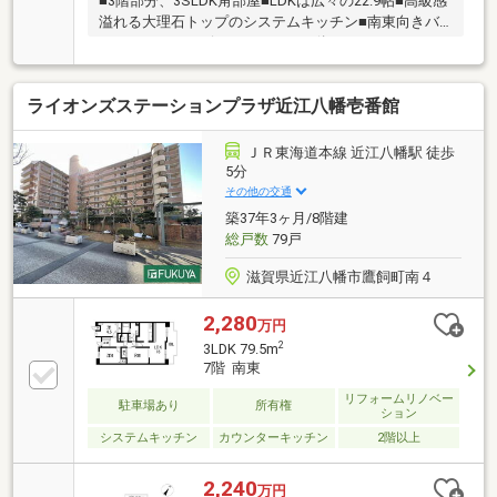
■3階部分、3SLDK角部屋■LDKは広々の22.9帖■高級感
溢れる大理石トップのシステムキッチン■南東向きバ
ルコニーとサービススペースが一体となっています
■JR「近江八幡」駅徒歩1分
ライオンズステーションプラザ近江八幡壱番館
ＪＲ東海道本線 近江八幡駅 徒歩
5分
その他の交通
築37年3ヶ月/8階建
総戸数
79戸
滋賀県近江八幡市鷹飼町南４
2,280
万円
2
3LDK 79.5m
7階 南東
リフォームリノベー
駐車場あり
所有権
ション
システムキッチン
カウンターキッチン
2階以上
2,240
万円