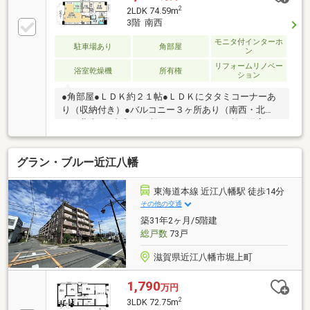
2
2LDK 74.59m
3階 南西
モニタ付インターホ
駐車場あり
角部屋
ン
リフォームリノベー
浴室乾燥機
所有権
ション
●角部屋●ＬＤＫ約２１帖●ＬＤＫにタタミコーナーあ
り（収納付き）●バルコニー３ヶ所あり（南西・北
西・北東）●内窓３ヶ所あり（ＬＤＫ２ヶ所、洋室６
帖１ヶ所）●令和３年１月／給湯器交換済み●平成２９
年７月／ガスコンロ・レンジフード交換済み●平成１
グラン・ブルー近江八幡
９年２月／風呂・トイレ交換済み●平成１３年３月／
ＬＤＫ拡張、下駄箱交換、建具交換済み（ＬＤＫ・各
居室）●ＪＲ近江八幡駅まで歩５分●イオン近江八幡ま
東海道本線 近江八幡駅 徒歩14分
で歩４分■バルコニー/南西側約８．４４平米、北西側
その他の交通
約３．５６平米、北東側約２．５４平米■駐車場の空
築31年2ヶ月/5階建
き状況は随時確認が必要です■駐車可能な車両は車種
総戸数
73戸
による
滋賀県近江八幡市堀上町
1,790
万円
2
3LDK 72.75m