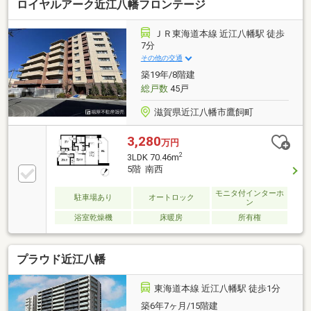
ロイヤルアーク近江八幡フロンテージ
ＪＲ東海道本線 近江八幡駅 徒歩
7分
その他の交通
築19年/8階建
総戸数
45戸
滋賀県近江八幡市鷹飼町
3,280
万円
2
3LDK 70.46m
5階 南西
モニタ付インターホ
駐車場あり
オートロック
ン
浴室乾燥機
床暖房
所有権
プラウド近江八幡
東海道本線 近江八幡駅 徒歩1分
築6年7ヶ月/15階建