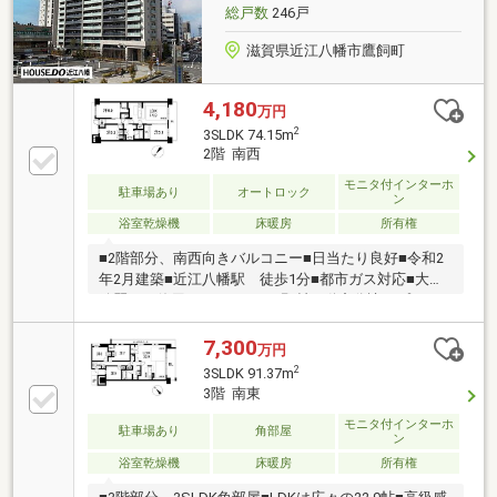
総戸数
246戸
滋賀県近江八幡市鷹飼町
4,180
万円
2
3SLDK 74.15m
2階 南西
モニタ付インターホ
駐車場あり
オートロック
ン
浴室乾燥機
床暖房
所有権
■2階部分、南西向きバルコニー■日当たり良好■令和2
年2月建築■近江八幡駅 徒歩1分■都市ガス対応■大変
綺麗にご使用されています■野村不動産分譲のプラウ
ドシリーズ
7,300
万円
2
3SLDK 91.37m
3階 南東
モニタ付インターホ
駐車場あり
角部屋
ン
浴室乾燥機
床暖房
所有権