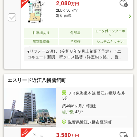
2,080
万円
2
2LDK 56.7m
3階 南東
モニタ付インターホ
駐車場あり
角部屋
ン
浴室乾燥機
所有権
システムキッチン
●リフォーム渡し（令和８年９月上旬完了予定）／エ
コキュート新調、壁クロス貼替（洋室約５帖）、畳表
替え、ハウスクリーニング●ＪＲ近江八幡駅 歩３分●
南東・北東の角住戸●オール電化●バリアフリー設計
（車イスでの移動や入室に配慮された仕様の住戸）●
エスリード近江八幡鷹飼町
全居室・洗面・浴室・トイレ引き戸●ペット飼育可（※
規約による制限あり）●サービスバルコニーあり■司法
書士の指定有■設備延長１０年保証有（エコキュート
ＪＲ東海道本線 近江八幡駅 徒歩
給湯器）■駐車可能な車両は車種による■駐車場の空き
5分
状況は随時確認が必要です■サービスバルコニー面積
築4年6ヶ月/15階建
約２．８５平米■アルコープ面積約３．１５平米■ＬＤ
総戸数
42戸
床暖房付き
滋賀県近江八幡市鷹飼町
3,580
万円