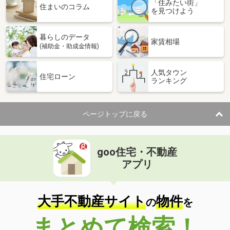
「住みたい街」
住まいのコラム
を見つけよう
暮らしのデータ
家賃相場
(補助金・助成金情報)
人気タウン
住宅ローン
ランキング
ページトップに戻る
goo住宅・不動産
アプリ
大手不動産サイト
物件
の
を
まとめて検索！