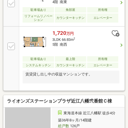
4階 南東
駐車場あり
角部屋
所有権
リフォームリノベー
カウンターキッチン
エレベーター
ション
1,720
万円
2
3LDK 66.83m
5階 南西
駐車場あり
最上階
所有権
システムキッチン
カウンターキッチン
エレベーター
賃貸貸し出し中の収益マンションです。
ライオンズステーションプラザ近江八幡弐番館Ｃ棟
東海道本線 近江八幡駅 徒歩4分
築36年8ヶ月/14階建
総戸数
126戸