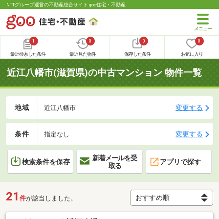
NTTグループ運営の不動産総合サイト goo住宅・不動産
1
0
0
0
最近検索した条件
最近見た物件
保存した条件
お気に入り
近江八幡市(滋賀県)の中古マンション 物件一覧
地域
変更する
近江八幡市
条件
変更する
指定なし
新着メールを受
検索条件を保存
アプリで探す
取る
21
件
が該当しました。