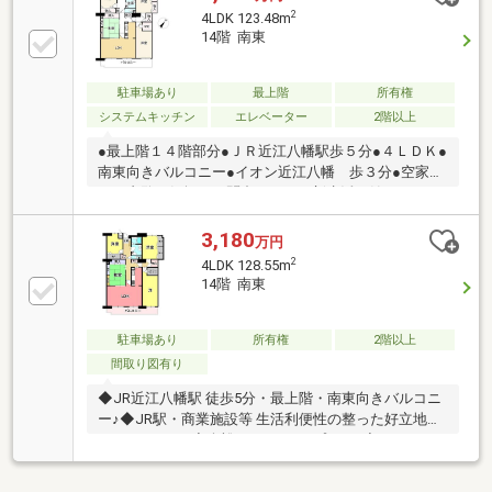
2
4LDK 123.48m
14階 南東
駐車場あり
最上階
所有権
システムキッチン
エレベーター
2階以上
●最上階１４階部分●ＪＲ近江八幡駅歩５分●４ＬＤＫ●
南東向きバルコニー●イオン近江八幡 歩３分●空家に
つき内覧お気軽にお問合せ下さい新生活を始めるにあ
たり様々な準備が必要になり「どれから手を付けてい
いか？どこへ連絡したらいいのか？」初めてのことで
3,180
万円
分からない点・心配な点がおありかと思います。そん
2
4LDK 128.55m
な不安を解消するため、弊社でご成約頂いたお客様に
14階 南東
ＦＵＫＵＹＡご優待価格で各種サービスをご用意して
おります。ぜひ福屋のワンストップサービスをぜひご
利用下さい！◆引越し◆インターネット・電話・テレ
駐車場あり
所有権
2階以上
ビ接続◆不用品処分・リサイクル買取◆ライフライン
間取り図有り
のご案内◆ハウスクリーニング◆セキュリティ等
◆JR近江八幡駅 徒歩5分・最上階・南東向きバルコニ
ー♪◆JR駅・商業施設等 生活利便性の整った好立地マ
ンションです♪◆余裕の4LDKタイプです♪◆リフォー
ム・ハウスクリーニング済♪◆最上階につき眺望良好
です♪◆家族が集う開放感のあるひろびろＬＤＫ♪☆使