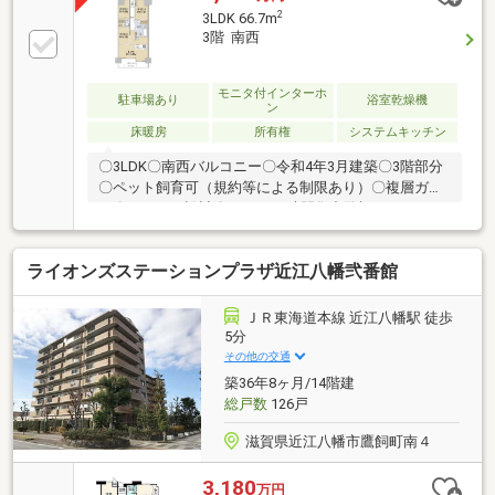
2
3LDK 66.7m
3階 南西
モニタ付インターホ
駐車場あり
浴室乾燥機
ン
床暖房
所有権
システムキッチン
〇3LDK〇南西バルコニー〇令和4年3月建築〇3階部分
〇ペット飼育可（規約等による制限あり）〇複層ガラ
ス〇フラット設計〇セコム24時間集中監視システムあ
り〇24時間換気システム〇浴槽手すり〇食器洗い乾燥
機〇ホーローキッチンパネル〇対面カウンター〇床暖
ライオンズステーションプラザ近江八幡弐番館
房〇バルコニーに防水コンセント、水栓あり【周辺環
境】ファミリーマート 近江八幡鷹飼町店まで徒歩３分
イオン近江八幡店まで徒歩５分ウエルシア近江八幡鷹
ＪＲ東海道本線 近江八幡駅 徒歩
飼店まで４分近江八幡市立金田小学校まで徒歩２３分
5分
近江八幡市立八幡東中学校まで徒歩２８分
その他の交通
築36年8ヶ月/14階建
総戸数
126戸
滋賀県近江八幡市鷹飼町南４
3,180
万円