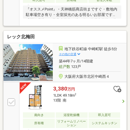
即入居可
所有権
管理人常駐
『オススメPoint』・天神橋筋商店街まですぐ・敷地内
駐車場空き有り・全室採光のある明るいお部屋です
『周辺環境』・菅北小学校 徒９分・天満中学校 徒
歩９分・阪急オアシス同心店 徒歩４分・扇町公園
徒歩３分
レック北梅田
地下鉄谷町線 中崎町駅 徒歩5分
その他の交通
築44年7ヶ月/14階建
総戸数
123戸
大阪府大阪市北区中崎西４
3,380
万円
2
1LDK 49.18m
13階 南
南向き
浴室乾燥機
即入居可
リフォームリノベー
所有権
システムキッチン
ション