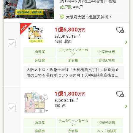
築13年4ヶ月/地上44階地下1階建
総戸数
400戸
大阪府大阪市北区天神橋７
1億6,800
万円
2
2SLDK 85.13m
42階 北西
モニタ付インターホ
角部屋
浴室乾燥機
ン
床暖房
所有権
管理人常駐
大阪メトロ・阪急千里線「天神橋筋六丁目」駅直結☆
雨の日でも濡れずにアクセス可！天神橋筋商店街まで
スグ☆生活必要施設が全て徒歩圏内で揃う高利便！42
階角部屋☆眺望・陽当・通風良好◎お部屋からは淀川
の花火大会も鑑賞できます！豊富な収納スペースで生
1億1,800
万円
活感を抑えながら贅沢な空間でお過ごしいただけます
2
3LDK 85.13m
♪浴室には美肌・温浴効果の高いミラバスを完備☆お
7階 西
家でエステ気分を味わえます。充実の共用施設♪《2
階》エントランスロビー、コンシェルジュサービス、
コミュニティサロン、コンフォートジャパニーズ《33
モニタ付インターホ
角部屋
浴室乾燥機
ン
階》ビューラウンジ、ウエルカムスイート《Ｒ階》ス
床暖房
所有権
ペット相談可
カイガーデン(屋上緑化)