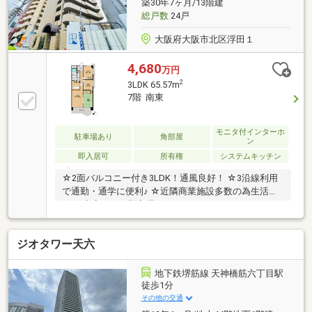
築30年7ヶ月/13階建
総戸数
24戸
大阪府大阪市北区浮田１
4,680
万円
2
3LDK 65.57m
7階 南東
モニタ付インターホ
駐車場あり
角部屋
ン
即入居可
所有権
システムキッチン
☆2面バルコニー付き3LDK！通風良好！ ☆3沿線利用
で通勤・通学に便利♪ ☆近隣商業施設多数の為生活至
便 ☆空家につき即入居可！
ジオタワー天六
地下鉄堺筋線 天神橋筋六丁目駅
徒歩1分
その他の交通