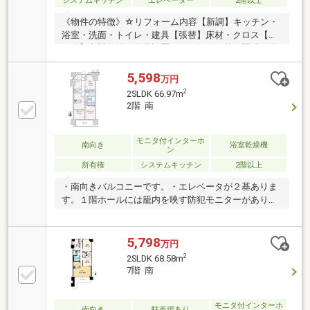
システムキッチン
エレベーター
2階以上
《物件の特徴》☆リフォーム内容【新調】キッチン・
浴室・洗面・トイレ・建具【張替】床材・クロス【そ
の他】玄関収納、姿見設置・コンセント等・照明・分
電盤他・大阪メトロ御堂筋線「中津」駅徒歩9分・上
層階で眺望良好・オートロック、宅配ボックス完備・
5,598
万円
収納たっぷり・豊崎本庄小学校／豊崎中学校※駐車場
2
2SLDK 66.97m
の空き状況はお問合せくださいスマホユーザーの方は
2階 南
右下の青いボタンでお問い合わせいただければスムー
ズにご案内させていただけます。◆初めてのマイホー
ム探しに自信があります◆ご自宅までのお迎え無料サ
モニタ付インターホ
南向き
浴室乾燥機
ン
ービス実施中◆ローンアドバイザーとFPによる月々の
所有権
システムキッチン
2階以上
生活費改善 アドバイス実施中
・南向きバルコニーです。・エレベータが２基ありま
す。１階ホールには籠内を映す防犯モニターがありま
す。・エントランスにはオートロックがあります。ま
た室内にはＴＶモニター付インターホンがありま
す。・下階が駐輪場の為、足音などを気にする必要は
5,798
万円
ありません。・１階風除室には宅配ボックスがありま
2
2SLDK 68.58m
す。
7階 南
モニタ付インターホ
南向き
駐車場あり