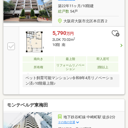
まで飼育可能※駐車場等の空き状況は変化する場合が
築22年11ヶ月/10階建
ございます。
総戸数
54戸
大阪府大阪市北区本庄西２
5,790
万円
2
2LDK 70.02m
10階 南
南向き
最上階
即入居可
リフォームリノベー
所有権
2階以上
ション
ペット飼育可能マンション♪令和8年4月リノベーショ
ン済♪10階最上階♪
モンテベルデ東梅田
地下鉄谷町線 中崎町駅 徒歩2分
その他の交通