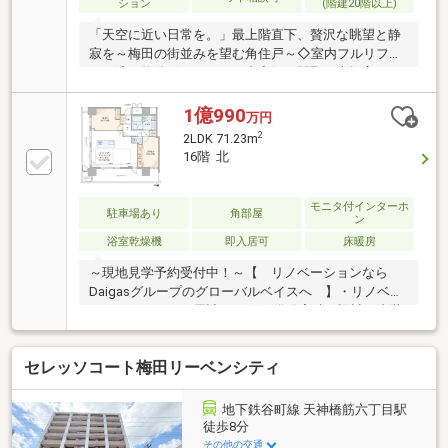
ション
(階建20階以上)
「天空に近い日常を。」最上階直下、贅沢な眺望と静
寂を～梅田の街並みを望む角住戸～◇室内フルリフォ
ーム済み物件〈リフォーム内容〉・間取り大幅変更・
全室建具交換・全室クロス貼替・全室フローリング貼
替・キッチン交換（田中工藝）・浴室交換（TOTO）
1億990
万円
浴室換気乾燥機付き・洗面台交換（LIXIL）・トイレ交
2
2LDK 71.23m
換（TOTO）・エアコン設置・リビングにアクセント
16階 北
壁タイル◇LDKは広々とした21.8帖◇ホテルライクな
内廊下設計◇北東角部屋の為、大阪を一望◇専有面
積:80.25㎡の2LDK◇2面バルコニーのため採光・通風
モニタ付インターホ
駐車場あり
角部屋
ン
良好◇ペット飼育可能(規約による制限有)
浴室乾燥機
即入居可
床暖房
～現地見学予約受付中！～【 リノベーションなら
Daigasグループのグローバルベイスへ 】・リノベー
ションマンション累計6000戸の供給実績・設計や内装
にこだわり、物件の価値を磨き上げた弊社リノベーシ
ョン物件です！・アフターサービス付きなので安心し
セレッソコート梅田リーベンシティ
てご入居いただけます。【 物件特徴 】■交通アク
セス便利！中崎町駅徒歩１分□阪急線・地下鉄線・JR
利用可能■３８階建免震構造タワーマンション□二重
地下鉄谷町線 天神橋筋六丁目駅
床・二重天井構造■１６階部分北西角住戸□LDK約１９
徒歩8分
帖、床暖房あり■アイランドキッチン採用□ペット２匹
その他の交通