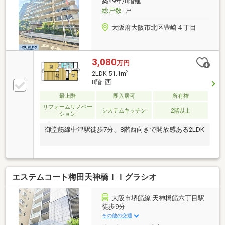
築49年/8階建
総戸数
-戸
大阪府大阪市北区豊崎４丁目
3,080
万円
2
2LDK 51.1m
8階 西
最上階
即入居可
所有権
リフォームリノベー
システムキッチン
2階以上
ション
御堂筋線中津駅徒歩7分、8階西向きで開放感ある2LDK
エステムコート梅田天神橋ＩＩグラシオ
大阪市堺筋線 天神橋筋六丁目駅
徒歩9分
その他の交通