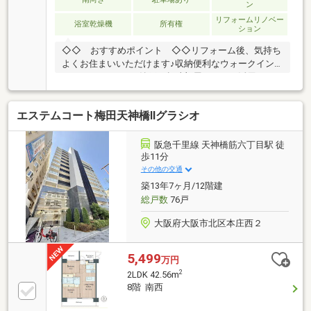
ン
リフォームリノベー
浴室乾燥機
所有権
ション
◇◇ おすすめポイント ◇◇リフォーム後、気持ち
よくお住まいいただけます♪収納便利なウォークイン
クローゼットあり♪納戸は趣味部屋などにも活用でき
ます♪◇◇ リフォーム内容 ◇◇・壁、天井全室ク
ロス張替・LDK、洋室、納戸、廊下フローリング張
エステムコート梅田天神橋Ⅱグラシオ
替・洗面室、トイレCFシート張替・システムキッチン
新調（食洗機・浄水器付）・ユニットバス新調（電気
式浴室乾燥機付）・便器、タンク、温水洗浄暖房便座
阪急千里線 天神橋筋六丁目駅 徒
新調・洗面化粧台新調・洗濯パン新調・給湯器新調
歩11分
（追い焚き機能付）・網戸張替・分電盤新調
その他の交通
築13年7ヶ月/12階建
総戸数
76戸
大阪府大阪市北区本庄西２
5,499
万円
2
2LDK 42.56m
8階 南西