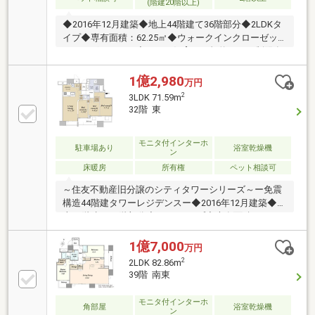
(階建20階以上)
◆2016年12月建築◆地上44階建て36階部分◆2LDKタ
イプ◆専有面積：62.25㎡◆ウォークインクローゼッ
トがございます。◆ペット飼育可（規約による制限有
り）◆共用部多数あり（一部有償）【共用施設（一部
有償）】・フィットネスジム（3階）・ゲストルーム
1億2,980
万円
２室（3階）・パーティールーム（42階）・スカイラ
2
3LDK 71.59m
ウンジ（42階）・スカイアトリウム（42階）・ゴミス
32階 東
テーション（各階）
モニタ付インターホ
駐車場あり
浴室乾燥機
ン
床暖房
所有権
ペット相談可
～住友不動産旧分譲のシティタワーシリーズ～ー免震
構造44階建タワーレジデンスー◆2016年12月建築◆地
上44階建て32階部分◆3LDKタイプ◆専有面積：71.59
㎡◆ペット飼育可（規約による制限有り）◆共用部多
数あり（一部有償）【共用施設】・フィットネスジム
1億7,000
万円
（3階）・ゲストルーム2室（3階）・パーティールー
2
2LDK 82.86m
ム（42階）・スカイラウンジ（42階）・スカイアトリ
39階 南東
ウム（42階）・ゴミステーション（各階）
モニタ付インターホ
角部屋
浴室乾燥機
ン