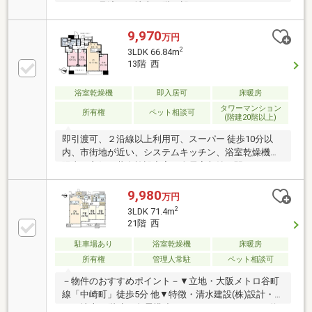
ノラマを見渡せる地上42階に設けられたスカイラウン
ジ。約310平米の広大な庭園。フィットネスジムやパ
ーティールーム、コンシェルジュなど充実した共用施
9,970
万円
設。24時間有人管理やTVモニタ付きインターホン、防
2
3LDK 66.84m
犯カメラなど暮らしの安全にも配慮が行き届いた住ま
13階 西
いです。
浴室乾燥機
即入居可
床暖房
タワーマンション
所有権
ペット相談可
(階建20階以上)
即引渡可、２沿線以上利用可、スーパー 徒歩10分以
内、市街地が近い、システムキッチン、浴室乾燥機、
陽当り良好、共有施設充実、全居室収納、駅まで平
坦、ゲストルーム、２４時間ゴミ出し可、セキュリテ
ィ充実、温水洗浄便座、通風良好、眺望良好、ウォー
9,980
万円
クインクローゼット、シューズインクローク、ペット
2
3LDK 71.4m
相談、平坦地、床暖房、エレベーター、宅配ボック
21階 西
ス、駐輪場、食器洗乾燥機、バイク置場、ディスポー
ザー（生ごみ粉砕処理器）、浄水器
駐車場あり
浴室乾燥機
床暖房
所有権
管理人常駐
ペット相談可
－物件のおすすめポイント－▼立地・大阪メトロ谷町
線「中崎町」徒歩5分 他▼特徴・清水建設(株)設計・施
工・地上44階建の免震構造タワーレジデンス・LDK約