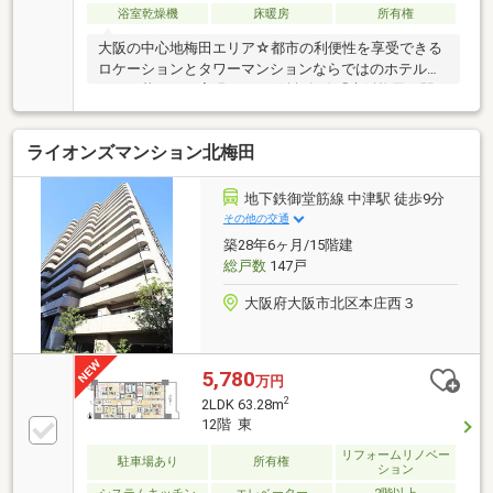
浴室乾燥機
床暖房
所有権
大阪の中心地梅田エリア☆都市の利便性を享受できる
ロケーションとタワーマンションならではのホテルラ
イクな暮らしが実現します♪阪急各線「大阪梅田」駅
徒歩6分！茶屋町エリアや多数の商業施設も日常の生
活圏内に☆室内は全室南向き！採光・眺望良好♪全居
ライオンズマンション北梅田
室6帖超え＆19帖のLDKで開放的な空間です！ペット飼
育も可(細則有)で大切なご家族の時間も過ごせます。
充実した共用施設♪スカイラウンジ、パーティサロ
地下鉄御堂筋線 中津駅 徒歩9分
ン、カフェラウンジやシアタールーム、ゲストルーム
その他の交通
など住まう人のステータスを満たす施設が多数！洗練
築28年6ヶ月/15階建
された都市型ライフスタイルを叶える贅沢な住環境が
総戸数
147戸
整っています♪
大阪府大阪市北区本庄西３
5,780
万円
2
2LDK 63.28m
12階 東
リフォームリノベー
駐車場あり
所有権
ション