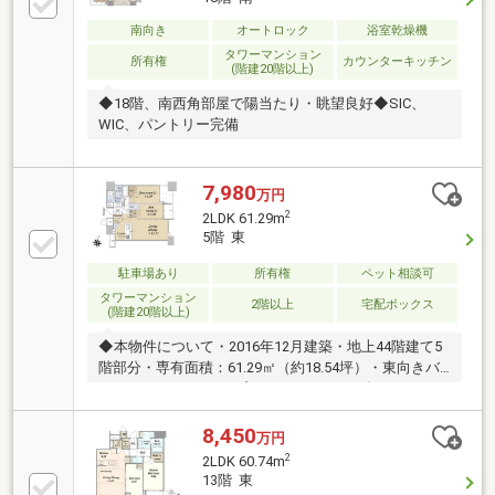
南向き
オートロック
浴室乾燥機
タワーマンション
所有権
カウンターキッチン
(階建20階以上)
◆18階、南西角部屋で陽当たり・眺望良好◆SIC、
WIC、パントリー完備
7,980
万円
2
2LDK 61.29m
5階 東
駐車場あり
所有権
ペット相談可
タワーマンション
2階以上
宅配ボックス
(階建20階以上)
◆本物件について・2016年12月建築・地上44階建て5
階部分・専有面積：61.29㎡（約18.54坪）・東向きバ
ルコニー・2LDKタイプ・トランクルーム有り・ディス
ポーザー有り・ウォークインクローゼット有り・ペッ
ト飼育可（規約による制限有り）◆共用部多数あり
8,450
万円
（一部有償）・1階 グランドロビー コーチエン
2
2LDK 60.74m
トランス・2階 駐輪場・3階 ゲストルーム2室 フ
13階 東
ィットネスジム 駐輪場・42階 スカイラウン