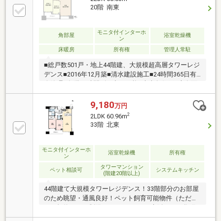
エネ給湯器「エコジョーズ」■ミストサウナ機能付浴
20階 南東
室暖房乾燥機【共用部分】■免震構造 地上44階建高層
タワーマンション■3沿線2駅利用可能■24時間有人管理
■コンシェルジュサービス有り（一部有料）■各階クリ
モニタ付インターホ
角部屋
浴室乾燥機
ン
ーンステーション■24時間ゴミ出し可能
床暖房
所有権
管理人常駐
■総戸数501戸・地上44階建、大規模超高層タワーレジ
デンス■2016年12月築■清水建設施工■24時間365日有
人管理■各階24時間ゴミ出し可能■南東角住戸■専有面
積60.83㎡ーーー共用施設ーーー3F■ゲストルーム×2部
屋■フィットネスジム42F■スカイラウンジ■スカイアト
9,180
万円
リウム■パーティルーム
2
2LDK 60.96m
33階 北東
モニタ付インターホ
浴室乾燥機
所有権
ン
タワーマンション
ペット相談可
システムキッチン
(階建20階以上)
44階建て大規模タワーレジデンス！33階部分のお部屋
のため眺望・通風良好！ペット飼育可能物件（ただ
し、規約により制限あり）■アクセス大阪メトロ谷町
線「中崎町」駅 徒歩5分大阪メトロ堺筋線「天神橋