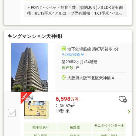
～POINT～○ペット飼育可能（規約あり)○３LDK専有面
積：85.13平米○アルコープ専有面積：1.61平米○バルコ
ニー専有面積：9.77平米○サービススペース専有面積：
2.09平米○カウンターキッチン○3口コンロ○リビング・
ダイニングには床暖房あり○ダウンライト○各お部屋に
キングマンション天神橋Ⅰ
クローゼットございます○洋室約6.5帖は、WICとなて
おります○洗面洗濯室にも収納がございます○浴室暖房
換気乾燥機○カラーモニター付セキュリティインター
地下鉄堺筋線 扇町駅 徒歩3分
ホン
その他の交通
築29年2ヶ月/24階建
総戸数
-戸
大阪府大阪市北区天神橋４
6,598
万円
2
2LDK 67m
18階 東
モニタ付インターホ
駐車場あり
角部屋
ン