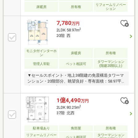
リフォームリノベー
床暖房
所有権
ション
7,780
万円
2
2LDK 58.97m
20階 西
モニタ付インターホ
床暖房
所有権
ン
タワーマンション
管理人常駐
ペット相談可
(階建20階以上)
▼セールスポイント・地上38階建の免震構造タワーマ
ンション・20階部分、眺望良好・専有面積：58.97平
米、2LDKタイプ・西向きのバルコニー・ディスポーザ
ー有り（キッチン）・床暖房有り（LD）・24時間有人
管理・24時間ゴミ出し可能・ペット2匹飼育可（規約
1億4,490
万円
制限有り）・ホームオフィス利用可（規約制限有
2
2LDK 80.25m
り）・宅配ボックス有り・四重セキュリティシステム
37階 北西
導入▼共用スペース※規約制限有り・1階：コンシェル
ジュサービス・13階：スカイガーデン、キッズルー
ム、コミュニティルーム・31階：スカイラウンジ
駐車場あり
角部屋
所有権
リフォームリノベー
タワーマンション
ペット相談可