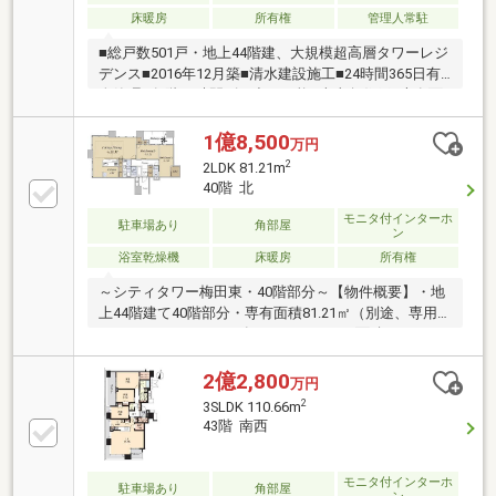
床暖房
所有権
管理人常駐
■総戸数501戸・地上44階建、大規模超高層タワーレジ
デンス■2016年12月築■清水建設施工■24時間365日有
人管理■各階24時間ゴミ出し可能■南東角住戸■専有面
積８２.８６㎡■ダイナミックパノラマウィンドウ【分
譲時オプション】◆キッチン天板を人工大理石から天
1億8,500
万円
然石フラットカウンターに変更◆床暖房(LD部分範囲
2
2LDK 81.21m
拡張、K部分増設)◆廊下部分をタイル張りに変更◆洋
40階 北
室6.1帖に室内干しハンガー◆トイレタンクレスに変更
モニタ付インターホ
◆ピクチャーレール設置(玄関、LD、洋室)ーーー共用
駐車場あり
角部屋
ン
施設ーーー3F■ゲストルーム×2部屋■フィットネスジム
浴室乾燥機
床暖房
所有権
42F■スカイラウンジ■スカイアトリウム■パーティルー
ム
～シティタワー梅田東・40階部分～【物件概要】・地
上44階建て40階部分・専有面積81.21㎡（別途、専用
トランクルーム1.30㎡有）・バルコニー面積9.32㎡・
2LDK＋WIC＋SIC・淀川花火を一望できる北西角住
戸・梅田の都心部の夜景を望めます・浴室1418サイ
2億2,800
万円
ズ・追い焚き機能、浴室乾燥機有・ビルトイン食器洗
2
3SLDK 110.66m
い乾燥機、水栓一体型浄水器有・キッチンパントリー
43階 南西
収納有・ディスポーザー有【建築概要】築年月：2016
年12月建築構 造：鉄筋コンクリート造・地上44階建
総戸数：501戸新築時売主：住友不動産／パナホーム
モニタ付インターホ
駐車場あり
角部屋