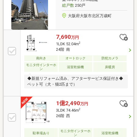
総戸数
250戸
大阪府大阪市北区万歳町
7,690
万円
2
1LDK 52.04m
24階 南
南向き
オートロック
防犯カメラ
モニタ付インターホ
浴室乾燥機
床暖房
ン
◆新規リフォーム済み、アフターサービス保証付き◆
ペット可（犬・猫2匹まで）
1億2,490
万円
2
3LDK 74.46m
26階 西
モニタ付インターホ
駐車場あり
浴室乾燥機
ン