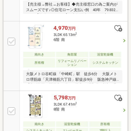
【売主様→弊社→お客様】◆売主様窓口の為ご案内が
スムーズです♪◎住宅ローン支払い例 40年 79.832
円/月【物件のポイント】■専有面積49.18㎡の広々
1LDK!! 13階部分の南向きで眺望良好♪■令和8年4月リ
フォーム完成!!■約12.3帖のLDK・約6.3帖の洋室■単
4,970
万円
身・投資用にもおすすめです♪■近隣、コンビニ・スー
2
3LDK 65.13m
パー等生活至便!!●ちょっと見学してみたいだけと言う
6階 南
方も是非お問い合わせください。◎当社ではネットで
他社様が広告している物件も同時に紹介・内覧可能で
す!●【お問い合わせは、0120-103-968にお電話か見学
南向き
角部屋
浴室乾燥機
予約をするにクリックしてください】
リフォームリノベー
所有権
システムキッチン
ション
大阪メトロ谷町線 「中崎町」駅 徒歩6分 大阪メト
ロ堺筋線「天津橋筋六丁目」駅徒歩9分 阪急神戸線
「大阪梅田」駅徒歩11分■14階建の6階部分■南東・北
東・北西向きの三方角住戸■バルコニー面積27.85m2あ
り≪リフォーム履歴あり（2022年6月実施）≫〇キッ
5,798
万円
チンセット交換（食洗器付き） 〇ユニットバス交換
2
3LDK 67.41m
〇浴室乾燥機交換〇建具交換〇洗面化粧台交換〇温水
8階 南
洗浄便座交換 〇インターフォン交換〇玄関収納交換
〇フローリング貼替〇フロアタイル貼替（玄関）〇ク
ッションフロア貼替（洗面室・トイレ）〇壁・天井ク
南向き
浴室乾燥機
所有権
ロス貼替
システムキッチン
エレベーター
2階以上