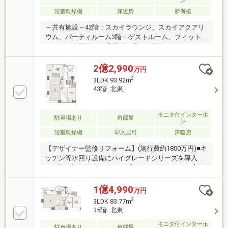
ン
施 工：清水建設
浴室乾燥機
床暖房
所有権
～共有施設～42階：スカイラウンジ、スカイアクアリ
ウム、パーティルーム3階：ゲストルーム、フィット
ネスジム＜特徴＞24時間ゴミ出し可能、ウォ―クイン
クローゼット、浴室乾燥、角住戸、追い炊き機能、シ
ステムキッチン、食器洗浄機、温水洗浄便座、ディス
2億2,990
万円
ポーザーＴＶモニターホン、宅配ＢＯＸ、敷地内ゴミ
2
3LDK 93.92m
置き場、シューズインクローゼットミストサウナ、オ
43階 北東
ートロック、24時間換気システム、ペット可、高層階
専有面積にはトランクルーム面積1.66平米を含みま
す。ペットの飼育細則等については問い合わせくださ
モニタ付インターホ
駐車場あり
角部屋
ン
い。告知事項有
浴室乾燥機
即入居可
床暖房
【デザイナー監修リフォーム】(施行費約1800万円)■キ
ッチン等水回り設備にハイグレードシリーズを導入
■43階・専有面積93.92㎡のプレミアムフロアの一室
を、デザイナー監修リフォームでさらに特別な空間へ
と仕上げました。リビングダイニングにはFIX窓が採用
1億4,990
万円
されており、さらにリビングドアをガラス扉に変更。
2
3LDK 83.77m
高級感に加え、開放感も溢れる室内になっています。
35階 北東
◎弊社売主・空家のためいつでも内覧可能です
モニタ付インターホ
♪◎【リフォーム内容】(一部抜粋)クロス張替/タイル
駐車場あり
角部屋