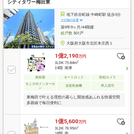
シティタワー梅田東
地下鉄谷町線 中崎町駅 徒歩5分
その他の交通
築9年9ヶ月/44階建
総戸数
501戸
大阪府大阪市北区本庄西１
1億2,190
万円
2
3LDK 75.84m
24階 南東
角部屋
オートロック
防犯カメラ
モニタ付インターホ
浴室乾燥機
即入居可
ン
東梅田で叶える理想の暮らし開放感あふれる快適空間
多路線で毎日便利に
1億5,600
万円
2
3LDK 76.95m
18階 南