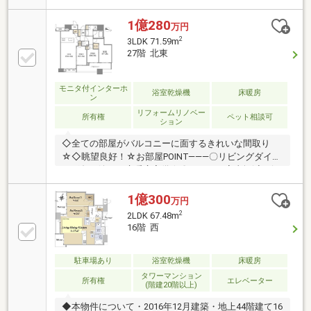
15.2帖、会話が弾む対面式キッチン・全居室収納有、
洋室約6.0帖はWIC付・西面バルコニー有・ペット飼育
1億280
万円
可能(規約制限有)・各階にゴミ置き場有、24時間ゴミ
2
3LDK 71.59m
出し可能・共有部にゲストルーム有▼設備・床暖房(リ
27階 北東
ビング)・浴室乾燥機・トランクルーム・オートロッ
ク・ハンズフリーキー・宅配ボックス■ ご希望の住ま
い探しをお手伝いします ━━━━━・・・物件の詳
モニタ付インターホ
浴室乾燥機
床暖房
ン
細・ご相談はお気軽にお問い合わせください。
リフォームリノベー
所有権
ペット相談可
ション
◇全ての部屋がバルコニーに面するきれいな間取り
☆◇眺望良好！☆お部屋POINT―――〇リビングダイニ
ング冬に嬉しい床暖房完備☆〇キッチン家事軽減に役
立つ設備仕様（ディスポーザー・食器洗浄乾燥機・浄
水器）〇浴室ミスト機能付浴室暖房乾燥機搭載！〇収
1億300
万円
納各居室収納充実◎☆共用施設―――1階〇コンシェル
2
2LDK 67.48m
ジュ〇ペットルーム3階〇フィットネスジム〇ゲスト
16階 西
ルーム×242階〇スカイラウンジ〇パーティールーム☆
周辺施設―――〇ローソン 中崎二丁目店 徒歩3分〇
駐車場あり
浴室乾燥機
床暖房
CoDeli豊崎4丁目店 徒歩9分
タワーマンション
所有権
エレベーター
(階建20階以上)
◆本物件について・2016年12月建築・地上44階建て16