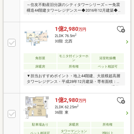
～住友不動産旧分譲のシティタワーシリーズ～ー免震
構造44階建タワーレジデンスー◆2016年12月建築◆地
上44階建て25階部分◆南東角住戸◆1LDKタイプ◆専
有面積：75.84㎡◆ペット飼育可（規約による制限有
り）◆共用部多数あり（一部有償）【共用施設】・フ
1億2,980
万円
ィットネスジム（3階）・ゲストルーム2室（3階）・
2
2LDK 76.5m
パーティールーム（42階）・スカイラウンジ（42
30階 北西
階）・スカイアトリウム（42階）・ゴミステーション
（各階）
モニタ付インターホ
角部屋
浴室乾燥機
ン
床暖房
所有権
ペット相談可
▼担当おすすめポイント・地上44階建、大規模超高層
タワーレジデンス・平成28年12月建築・専有面積：
76.50平米、2LDKタイプ・北・東向きの角住戸、通風
良好・階数：30階部分、眺望良好・LDK約16.4帖有
り・洋室約9.6帖有り・LDに床暖房有り・ダイナミッ
1億2,980
万円
クパノラマウィンドウ・ペット飼育可（規約制限有
2
2LDK 62.25m
り）・新築時オプション（廊下、洗面室、トイレタイ
36階 東
ル貼り）▼共用施設※一部規約制限・使用料有り・フ
ィットネスジム 3階・ゲストルーム2室 3階・パー
駐車場あり
床暖房
所有権
ティールーム 42階・スカイラウンジ 42階・スカイ
タワーマンション
アトリウム 42階・ゴミステーション 各階
ペット相談可
2階以上