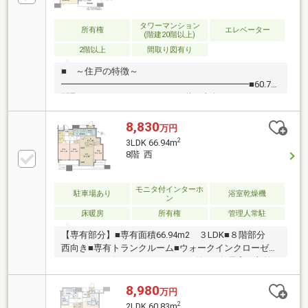
ジ スカイアトリウム パーティールーム・各階
クリーンステーション
タワーマンション
所有権
エレベーター
(階建20階以上)
2階以上
間取り図有り
■ ～住戸の特徴～
━━━━━━━━━━━━━━━━━━━━━■60.74m2、
間取り2LDK+N＋WIC＋SIC■13階の東向きバルコニー
で陽当たり良好です■各居室の収納やウォークインク
ローゼット、シューズインクローゼット 廊下部分に
8,830
万円
トランクルームがあり収納スペースが充実です。■リ
2
3LDK 66.94m
ビングダイニングに床暖房完備■24時間ゴミ出し可能■
8階 西
ペット飼育可能（規約あり）
モニタ付インターホ
駐車場あり
浴室乾燥機
ン
床暖房
所有権
管理人常駐
【専有部分】■専有面積66.94m2 ３LDK■８階部分
西向き■専有トランクルーム■ウォークインクローゼッ
ト、シューズインクローゼット、納戸■各居室に収納
有り■アウトポール設計により広々とした室内空間■天
井高約2.6m（リビング・ダイニング・全洋室）■Low-
8,980
万円
E複層ガラス■ディスポーザー・ガス温水式床暖房■省
2
2LDK 60.83m