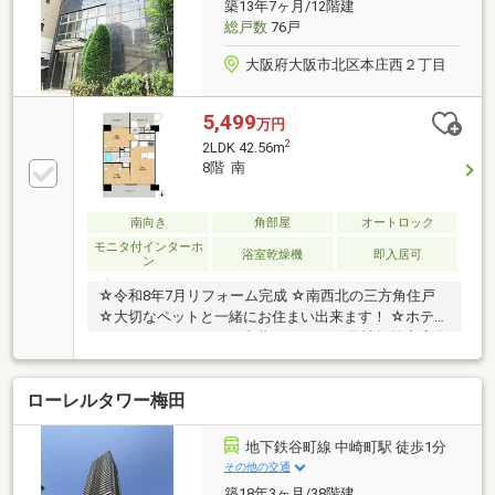
築13年7ヶ月/12階建
総戸数
76戸
大阪府大阪市北区本庄西２丁目
5,499
万円
2
2LDK 42.56m
8階 南
南向き
角部屋
オートロック
モニタ付インターホ
浴室乾燥機
即入居可
ン
☆令和8年7月リフォーム完成 ☆南西北の三方角住戸
☆大切なペットと一緒にお住まい出来ます！ ☆ホテル
ライクなエコカラット内装デザイン ☆天神橋筋商店街
利用可能 ☆住宅ローン相談受付中
ローレルタワー梅田
地下鉄谷町線 中崎町駅 徒歩1分
その他の交通
築18年3ヶ月/38階建