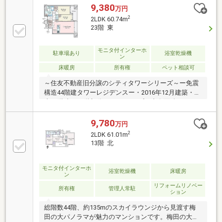
筋六丁目」駅 徒歩6分阪急電鉄神戸線「大阪梅田」
9,380
万円
駅 徒歩14分■RC造44階建て33階部分■専有面積：約
2
2LDK 60.74m
60.96m2（専有トランクルーム面積0.64㎡を含みま
23階 東
す）■バルコニー面積：6.97m2■2LDK■北東向きバルコ
ニー■24時間ゴミ出し可能
モニタ付インターホ
駐車場あり
浴室乾燥機
ン
床暖房
所有権
ペット相談可
～住友不動産旧分譲のシティタワーシリーズ～ー免震
構造44階建タワーレジデンスー・2016年12月建築・地
上44階建て23階部分・2LDKタイプ・専有面積：
60.74m2・ペット飼育可（規約による制限有り）◆共
用部多数あり（一部有償）・1階 グランドロビ
9,780
万円
ー コーチエントランス・2階 駐輪場・3階 ゲス
2
2LDK 61.01m
トルーム2室 フィットネスジム 駐輪場・
13階 北
42階 スカイラウンジ スカイアトリウム パーテ
ィールーム・各階 ゴミステーション
モニタ付インターホ
浴室乾燥機
床暖房
ン
リフォームリノベー
所有権
管理人常駐
ション
総階数44階、約135mのスカイラウンジから見渡す梅
田の大パノラマが魅力のマンションです。梅田の大パ