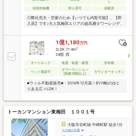
ン
上張り/キッチン、ユニットバス、洗面台、トイレ新
浴室乾燥機
即入居可
床暖房
調/間接照明、ダウンライト新調/パントリー、廊下ニ
ッチ新設/リビング建具新調
◎弊社売主・空家のため【いつでも内覧可能】、【即
入居】です♪大人気梅田エリアの超高層タワーレジデ
ンス。南西角部屋で陽当たり良好です！専有面積約80
帖・LDK約20帖・3LDKで開放的あふれる人気の間取り
です！また、南西角部屋のため陽当たりも良好です♪
1億1,180
万円
共有施設も充実しており、快適な都会生活が叶いま
2
2LDK 71.4m
す。◎お問合せ当日でもご案内が可能な場合もござい
34階 西
ますので、お電話にてお気軽にお問い合わせください
オートロック
免震・制震・耐震
所有権
♪
タワーマンション
ペット相談可
カウンターキッチン
(階建20階以上)
■ウィル不動産販売■・2016年12月築！約19帖のゆと
りある広々LDK！
トーカンマンション東梅田 １００１号
大阪市谷町線 中崎町駅 徒歩1分
その他の交通