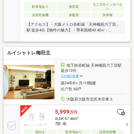
モニタ付インターホ
駐車場あり
角部屋
ン
浴室乾燥機
床暖房
所有権
【アクセス】・大阪メトロ谷町線「天神橋筋六丁目」
駅 徒歩4分【物件の魅力】・専有面積43.40㎡・
2LDK・開放感あふれる角住戸・プライバシーを高める
専用ポーチ付き【周辺環境】・スーパー、コンビニが
徒歩約5分圏内【上場企業グループの不動産部門・な
ルイシャトレ梅田北
んぼや不動産】まずは資料から→オレンジの【資料請
求する】ボタンから！気軽に予約→赤の【見学予約す
る】ボタンから！電話で相談→フリーダイヤル：0120-
地下鉄谷町線 天神橋筋六丁目駅
963-221（年中無休）
徒歩13分
その他の交通
築24年8ヶ月/15階建
総戸数
69戸
大阪府大阪市北区本庄東３
5,999
万円
2
3LDK 67.46m
7階 南
南向き
駐車場あり
浴室乾燥機