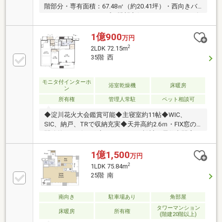
階部分・専有面積：67.48㎡（約20.41坪）・西向きバ
ルコニー・2LDKタイプ・眺望良好・トランクルーム有
り・ディスポーザー有り・床暖房有り・ウォークイン
クローゼット有り・シューズインクローゼット有り・
1億900
万円
ペット飼育可（規約による制限有り）◆共用部多数あ
2
2LDK 72.15m
り（一部有償）・1階 グランドロビー コーチエ
35階 西
ントランス・2階 駐輪場・3階 ゲストルーム2室
フィットネスジム 駐輪場・42階 スカイラウン
ジ スカイアトリウム パーティールーム・各階
モニタ付インターホ
浴室乾燥機
床暖房
ン
クリーンステーション
所有権
管理人常駐
ペット相談可
◆淀川花火大会鑑賞可能◆主寝室約11帖◆WIC、
SIC、納戸、TRで収納充実◆天井高約2.6ｍ・FIX窓の
開放的なリビング ◆アウトポール設計で居住空間広々
◆44階建、共用施設充実タワマン◆全室窓付きのハイ
クオリティ設計☆お部屋POINT―――〇リビングダイニ
1億1,500
万円
ング冬に嬉しい床暖房完備〇キッチンディスポーザ
2
1LDK 75.84m
ー・食器洗い乾燥機等機能充実〇浴室ミスト機能付浴
25階 南
室暖房乾燥機搭載！〇収納各居室収納充実☆☆共用施
設―――1階〇コンシェルジュ〇ペットルーム3階〇フィ
南向き
駐車場あり
角部屋
ットネスジム〇ゲストルーム×242階〇スカイラウンジ
タワーマンション
〇パーティールーム
床暖房
所有権
(階建20階以上)