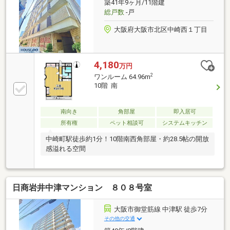
築41年9ヶ月/11階建
総戸数
-戸
大阪府大阪市北区中崎西１丁目
4,180
万円
2
ワンルーム 64.96m
10階 南
南向き
角部屋
即入居可
所有権
ペット相談可
システムキッチン
中崎町駅徒歩約1分！10階南西角部屋・約28.5帖の開放
感溢れる空間
日商岩井中津マンション ８０８号室
大阪市御堂筋線 中津駅 徒歩7分
その他の交通