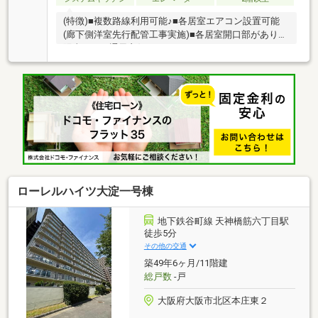
(特徴)■複数路線利用可能♪■各居室エアコン設置可能
(廊下側洋室先行配管工事実施)■各居室開口部があり、
陽当たり・通風良好■ウォークインクローゼットがあ
り、収納力に優れます■お料理中もお子様を見守れる
対面キッチン(リフォーム内容)キッチン新調(食洗機付)
浴室新調(浴室暖房乾燥機付・高温差し湯式)、洗面化
粧台新調、トイレ新調(温水洗浄便座付)、フローリン
グ新調、クロス張替、建具新調、ハウスクリーニング
他
ローレルハイツ大淀一号棟
地下鉄谷町線 天神橋筋六丁目駅
徒歩5分
その他の交通
築49年6ヶ月/11階建
総戸数
-戸
大阪府大阪市北区本庄東２