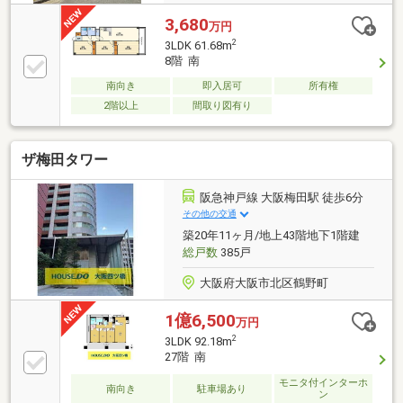
3,680
万円
2
3LDK 61.68m
8階 南
南向き
即入居可
所有権
2階以上
間取り図有り
ザ梅田タワー
阪急神戸線 大阪梅田駅 徒歩6分
その他の交通
築20年11ヶ月/地上43階地下1階建
総戸数
385戸
大阪府大阪市北区鶴野町
1億6,500
万円
2
3LDK 92.18m
27階 南
モニタ付インターホ
南向き
駐車場あり
ン