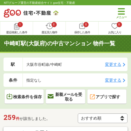
NTTグループ運営の不動産総合サイト goo住宅・不動産
1
0
0
0
最近検索した条件
最近見た物件
保存した条件
お気に入り
中崎町駅(大阪府)の中古マンション 物件一覧
駅
変更する
大阪市谷町線/中崎町
条件
変更する
指定なし
新着メールを受
検索条件を保存
アプリで探す
取る
259
件
が該当しました。