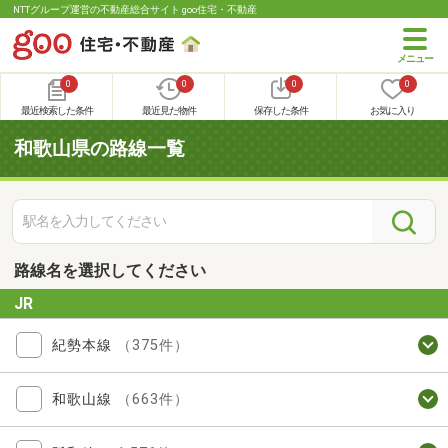
NTTグループ運営の不動産総合サイト goo住宅・不動産
0
0
0
0
最近検索した条件
最近見た物件
保存した条件
お気に入り
和歌山県の路線一覧
路線名を選択してください
JR
紀勢本線
（375件）
和歌山線
（663件）