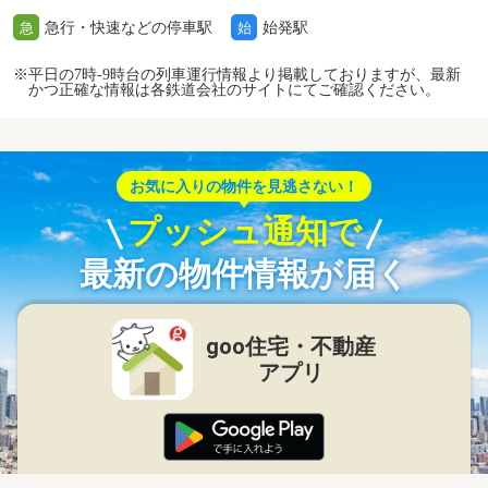
急行・快速などの停車駅
始発駅
急
始
※平日の7時-9時台の列車運行情報より掲載しておりますが、最新
かつ正確な情報は各鉄道会社のサイトにてご確認ください。
お気に入りの物件を見逃さない！
プッシュ通知で
最新の物件情報が届く
goo住宅・不動産
アプリ