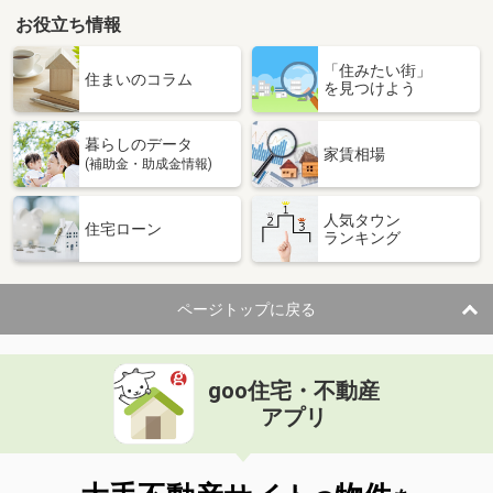
お役立ち情報
「住みたい街」
住まいのコラム
を見つけよう
暮らしのデータ
家賃相場
(補助金・助成金情報)
人気タウン
住宅ローン
ランキング
ページトップに戻る
goo住宅・不動産
アプリ