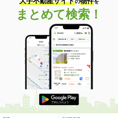
大手不動産サイト
物件
の
を
まとめて検索！