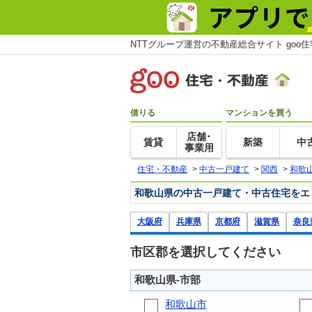
NTTグループ運営の不動産総合サイト goo
借りる
マンションを買う
店舗･
賃貸
新築
中
事業用
住宅・不動産
>
中古一戸建て
>
関西
>
和歌
和歌山県の中古一戸建て・中古住宅をエ
大阪府
兵庫県
京都府
滋賀県
奈良
市区郡を選択してください
和歌山県-市部
和歌山市