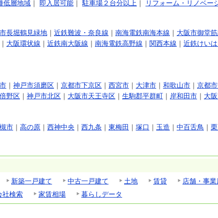
種低層地域
｜
即入居可能
｜
駐車場２台分以上
｜
リフォーム・リノベー
市長堀鶴見緑地
｜
近鉄難波・奈良線
｜
南海電鉄南海本線
｜
大阪市御堂筋
｜
大阪環状線
｜
近鉄南大阪線
｜
南海電鉄高野線
｜
関西本線
｜
近鉄けいは
市
｜
神戸市須磨区
｜
京都市下京区
｜
西宮市
｜
大津市
｜
和歌山市
｜
京都市
倍野区
｜
神戸市北区
｜
大阪市天王寺区
｜
生駒郡平群町
｜
岸和田市
｜
大阪
槻市
｜
高の原
｜
西神中央
｜
西九条
｜
東梅田
｜
塚口
｜
玉造
｜
中百舌鳥
｜
栗
新築一戸建て
中古一戸建て
土地
賃貸
店舗・事業
会社検索
家賃相場
暮らしデータ