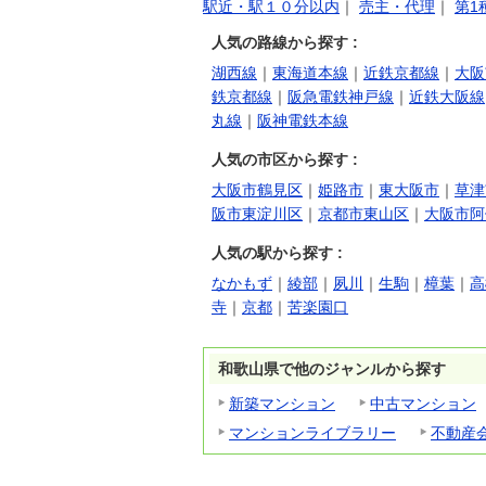
駅近・駅１０分以内
｜
売主・代理
｜
第1
人気の路線から探す :
湖西線
｜
東海道本線
｜
近鉄京都線
｜
大阪
鉄京都線
｜
阪急電鉄神戸線
｜
近鉄大阪線
丸線
｜
阪神電鉄本線
人気の市区から探す :
大阪市鶴見区
｜
姫路市
｜
東大阪市
｜
草津
阪市東淀川区
｜
京都市東山区
｜
大阪市阿
人気の駅から探す :
なかもず
｜
綾部
｜
夙川
｜
生駒
｜
樟葉
｜
高
寺
｜
京都
｜
苦楽園口
和歌山県で他のジャンルから探す
新築マンション
中古マンション
マンションライブラリー
不動産