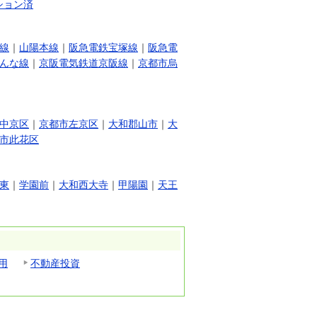
ション済
線
｜
山陽本線
｜
阪急電鉄宝塚線
｜
阪急電
んな線
｜
京阪電気鉄道京阪線
｜
京都市烏
中京区
｜
京都市左京区
｜
大和郡山市
｜
大
市此花区
東
｜
学園前
｜
大和西大寺
｜
甲陽園
｜
天王
用
不動産投資