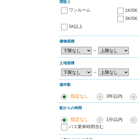
間取り
ワンルーム
1K/DK
3K/DK
5K以上
建物面積
～
土地面積
～
築年数
指定なし
3年以内
駅からの時間
指定なし
1分以内
バス乗車時間含む