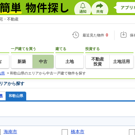
住宅・不動産
0
最近見た物件
保
一戸建てを買う
建てる
投資する
不動産
古
新築
中古
土地
土地活用
投資
山県
>
和歌山県のエリアから中古一戸建て物件を探す
リアから探す
県
和歌山県
海南市
橋本市