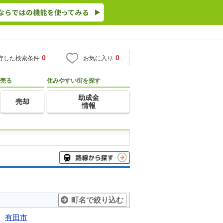
0
0
存した検索条件
お気に入り
売る
住みやすい街を探す
助成金
売却
情報
町名で絞り込む
有田市