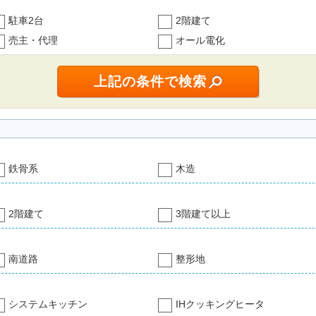
駐車2台
2階建て
売主・代理
オール電化
鉄骨系
木造
2階建て
3階建て以上
南道路
整形地
システムキッチン
IHクッキングヒータ