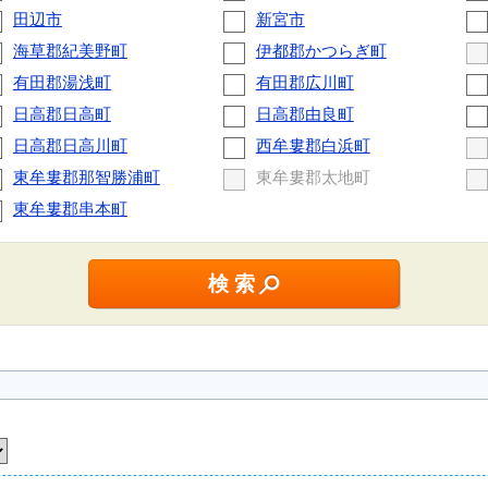
田辺市
新宮市
海草郡紀美野町
伊都郡かつらぎ町
有田郡湯浅町
有田郡広川町
日高郡日高町
日高郡由良町
日高郡日高川町
西牟婁郡白浜町
東牟婁郡那智勝浦町
東牟婁郡太地町
東牟婁郡串本町