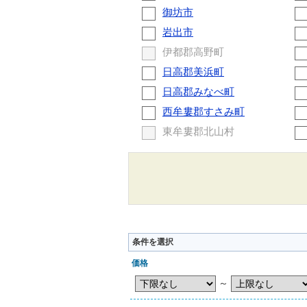
御坊市
岩出市
伊都郡高野町
日高郡美浜町
日高郡みなべ町
西牟婁郡すさみ町
東牟婁郡北山村
条件を選択
価格
～