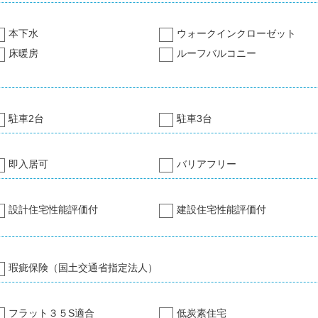
本下水
ウォークインクローゼット
床暖房
ルーフバルコニー
駐車2台
駐車3台
即入居可
バリアフリー
設計住宅性能評価付
建設住宅性能評価付
瑕疵保険（国土交通省指定法人）
フラット３５S適合
低炭素住宅