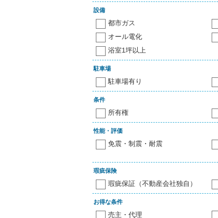
設備
都市ガス
オール電化
浴室1坪以上
駐車場
駐車場有り
条件
所有権
性能・評価
免震・制震・耐震
瑕疵保険
瑕疵保証（不動産会社独自）
お得な条件
売主・代理