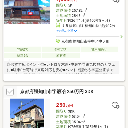
間取り
5K
2
建物面積
257.82m
2
土地面積
284.3m
築年月
1926年1月(築100年8ヶ月)
ＪＲ福知山線 福知山駅 徒歩12分
その他の交通
京都府福知山市字中ノ中ノ町
2階建て
都市ガス
駐車場あり
駐車3台
所有権
◎おすすめポイント◎■レトロな木造×中庭で雰囲気抜群のカフェ
に■駐車8台可能で来客対応も安心■ベントで賑わう御霊公園すぐ
の立地■土間空間を活かした自由な店舗設計◎物件の周辺環境◎■
惇明小学校：徒歩約9分■南陵中学校：徒歩約16分■御霊公園：徒
歩約1分■福知山駅：徒歩約12分◆ホームライフ不動産◆当日の内
京都府福知山市字鍛冶 250万円 3DK
覧・ご見学もご相談ください♪メールやお電話でも各種ご相談を承
っております！『お家探し』『ご売却』『リフォーム』『新築』
などのご相談は『アーキホームライフ不動産』におまかせ下さ
250
万円
い！
間取り
3DK
2
建物面積
53.54m
2
土地面積
35.04m
築年月
1975年8月(築51年1ヶ月)