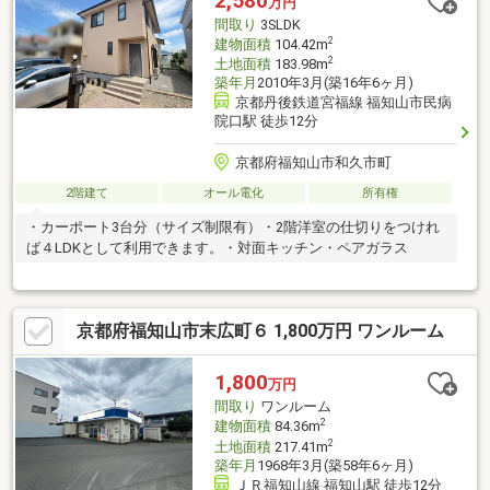
2,580
万円
キホームライフ不動産』におまかせ下さい！
間取り
3SLDK
2
建物面積
104.42m
2
土地面積
183.98m
築年月
2010年3月(築16年6ヶ月)
京都丹後鉄道宮福線 福知山市民病
院口駅 徒歩12分
京都府福知山市和久市町
2階建て
オール電化
所有権
・カーポート3台分（サイズ制限有）・2階洋室の仕切りをつけれ
ば４LDKとして利用できます。・対面キッチン・ペアガラス
京都府福知山市末広町６ 1,800万円 ワンルーム
1,800
万円
間取り
ワンルーム
2
建物面積
84.36m
2
土地面積
217.41m
築年月
1968年3月(築58年6ヶ月)
ＪＲ福知山線 福知山駅 徒歩12分