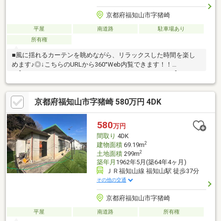
京都府福知山市字猪崎
平屋
南道路
駐車場あり
所有権
■風に揺れるカーテンを眺めながら、リラックスした時間を楽し
めます♪◎↓こちらのURLから360°Web内覧できます！！
↓【https://spacely.co.jp/fukuchu-homelife/MVUQf6m3pr】○アー
キホームライフ福知山中央店では福知山市・綾部市を中心に、地
域密着ナンバー１を目指しています！○家を買いたい・売りた
京都府福知山市字猪崎 580万円 4DK
い・リフォームしたいお客様にたくさんの情報を迅速に提供いた
します！○物件情報・住宅ローンetc...どんな事でもお気軽にご相
談ください！○見るだけOK!聞くだけOK!ご相談は無料です！ご来
580
万円
店、お問い合わせをお待ちしております♪
間取り
4DK
2
建物面積
69.19m
2
土地面積
299m
築年月
1962年5月(築64年4ヶ月)
ＪＲ福知山線 福知山駅 徒歩37分
その他の交通
京都府福知山市字猪崎
平屋
南道路
所有権