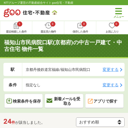
NTTグループ運営の不動産総合サイト goo住宅・不動産
1
0
0
0
最近検索した条件
最近見た物件
保存した条件
お気に入り
福知山市民病院口駅(京都府)の中古一戸建て・中
古住宅 物件一覧
駅
変更する
京都丹後鉄道宮福線/福知山市民病院口
条件
変更する
指定なし
新着メールを受
検索条件を保存
アプリで探す
取る
24
件
が該当しました。