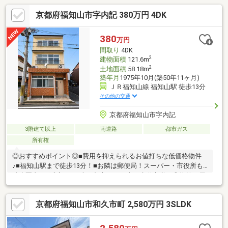
京都府福知山市字内記 380万円 4DK
380
万円
間取り
4DK
2
建物面積
121.6m
2
土地面積
58.18m
築年月
1975年10月(築50年11ヶ月)
ＪＲ福知山線 福知山駅 徒歩13分
その他の交通
京都府福知山市字内記
3階建て以上
南道路
都市ガス
所有権
◎おすすめポイント◎■費用を抑えられるお値打ちな低価格物件
♪■福知山駅まで徒歩13分！■お隣は郵便局！スーパー・市役所も
徒歩圏内！■延床121平米＆都市ガス・上下水道完備！◎物件の周
辺環境◎■惇明小学校：徒歩約4分■南陵中学校：徒歩約12分■フレ
ッシュバザール福知山お城通り店：徒歩約7分■福知山市役所：徒
京都府福知山市和久市町 2,580万円 3SLDK
歩約5分◆ホームライフ不動産◆当日の内覧・ご見学もご相談く
ださい♪メールやお電話でも各種ご相談を承っております！『お家
探し』『ご売却』『リフォーム』『新築』などのご相談は『アー