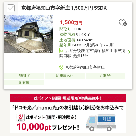
2981までお気軽にご連絡くださいませ。現地見学予約受付中で
京都府福知山市字新庄 1,500万円 5SDK
す。ご希望があれば周辺物件もご一緒にご案内できます。地域密
着型の福屋不動産販売 亀岡店！エリアを熟知したスタッフが丁
寧にご対応させていただきます！お気軽にお問い合わせくださ
1,500
万円
い！
間取り
5SDK
2
建物面積
99.68m
2
土地面積
140.54m
築年月
1980年2月(築46年7ヶ月)
京都丹後鉄道宮福線 福知山市民病
院口駅 徒歩15分
京都府福知山市字新庄
2階建て
駐車場あり
駐車2台
所有権