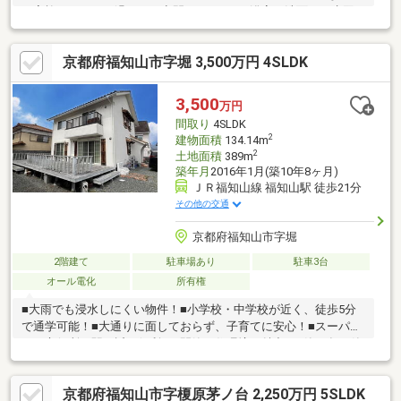
で家族がゆったり過ごせる空間■キッチン・浴室・洗面など水回
りもリフォーム済み◎物件の周辺環境◎■昭和小学校：徒歩約10
分■南陵中学校：徒歩約26分■ローソン福知山郵便局前店：徒歩約
京都府福知山市字堀 3,500万円 4SLDK
9分■フレッシュ・メゾン福知山和久市店：徒歩約12分◆ホームラ
イフ不動産◆当日の内覧・ご見学もご相談ください♪メールやお
電話でも各種ご相談を承っております！『お家探し』『ご売却』
3,500
万円
『リフォーム』『新築』などのご相談は『アーキホームライフ不
間取り
4SLDK
動産』におまかせ下さい！
2
建物面積
134.14m
2
土地面積
389m
築年月
2016年1月(築10年8ヶ月)
ＪＲ福知山線 福知山駅 徒歩21分
その他の交通
京都府福知山市字堀
2階建て
駐車場あり
駐車3台
オール電化
所有権
■大雨でも浸水しにくい物件！■小学校・中学校が近く、徒歩5分
で通学可能！■大通りに面しておらず、子育てに安心！■スーパ
ー・市役所・駅が近く便利！■閑静な住環境が魅力！■築10年の築
浅物件！■しっくい壁（調湿機能あり）■オール電化住宅■L字型キ
ッチン○アーキホームライフ福知山中央店では福知山市・綾部市
京都府福知山市字榎原茅ノ台 2,250万円 5SLDK
を中心に、地域密着ナンバー１を目指しています！○家を買いた