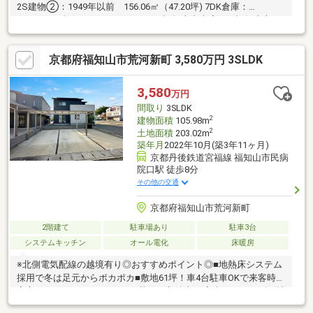
2S建物②：1949年以前 156.06㎡（47.20坪) 7DK倉庫：
41.64(12.59坪)○アーキホームライフ福知山中央店では福知山市・
綾部市を中心に、地域密着ナンバー１を目指しています！○家を
買いたい・売りたい・リフォームしたいお客様にたくさんの情報
京都府福知山市荒河新町 3,580万円 3SLDK
を迅速に提供いたします！○物件情報・住宅ローンetc...どんな事
でもお気軽にご相談ください！○見るだけOK!聞くだけOK!ご相談
は無料です！ご来店、お問い合わせをお待ちしております♪
3,580
万円
間取り
3SLDK
2
建物面積
105.98m
2
土地面積
203.02m
築年月
2022年10月(築3年11ヶ月)
京都丹後鉄道宮福線 福知山市民病
院口駅 徒歩8分
その他の交通
京都府福知山市荒河新町
2階建て
駐車場あり
駐車3台
システムキッチン
オール電化
床暖房
※北側電気配線の越境有り◎おすすめポイント◎■地熱床システム
採用で冬は足元からポカポカ■敷地61坪！車4台駐車OKで来客時も
安心■パントリーやWICなど、驚きの収納力♪■家事がスムーズに捗
る、人気の回遊動線設計！◎物件の周辺環境◎■修斉小学校：徒