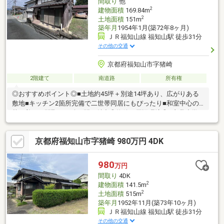
間取り
他
2
建物面積
169.84m
2
土地面積
151m
築年月
1954年1月(築72年8ヶ月)
ＪＲ福知山線 福知山駅 徒歩31分
その他の交通
京都府福知山市字猪崎
2階建て
南道路
所有権
◎おすすめポイント◎■土地約45坪＋別途14坪あり、広がりある
敷地■キッチン2箇所完備で二世帯同居にもぴったり■和室中心の
落ち着いた間取り、続き間も魅力◎物件の周辺環境◎■庵我小学
校：徒歩約29分■桃映中学校：徒歩約34分■ミニストップ三段池公
園前店：徒歩約7分■フレッシュバザール福知山お城通り店：徒歩
京都府福知山市字猪崎 980万円 4DK
約25分※他1筆有り（猪崎229-5、49.58㎡(14.99坪)）※セットバッ
ク必要※景観地区内※埋蔵文化財有り※土砂災害警戒区域内◆ホー
ムライフ不動産◆当日の内覧・ご見学もご相談ください♪メール
980
万円
やお電話でも各種ご相談を承っております！
間取り
4DK
2
建物面積
141.5m
2
土地面積
515m
築年月
1952年11月(築73年10ヶ月)
ＪＲ福知山線 福知山駅 徒歩31分
その他の交通