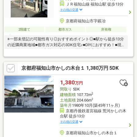
ＪＲ福知山線 福知山駅 徒歩13分
その他の交通
京都府福知山市字鍛冶
2階建て
都市ガス
所有権
※一部未登記の可能性有り◎おすすめポイント◎■駅から徒歩13分
の近隣商業地域■都市ガス対応の3DK住宅♪■DIYにおすすめ！■現
況を活かしたリノベ素材にも◎物件の周辺環境◎■順明小学校：
徒歩約6分■南陵中学校：徒歩約14分■福知山市役所：徒歩約5分
■JR福知山駅：徒歩約13分◆ホームライフ不動産◆当日の内覧・
京都府福知山市かしの木台１ 1,380万円 5DK
ご見学もご相談ください♪メールやお電話でも各種ご相談を承って
おります！『お家探し』『ご売却』『リフォーム』『新築』など
のご相談は『アーキホームライフ不動産』におまかせ下さい！
1,380
万円
間取り
5DK
2
建物面積
107.72m
2
土地面積
204.66m
築年月
1980年10月(築45年11ヶ月)
京都丹後鉄道宮福線 荒河かしの木
台駅 徒歩13分
その他の交通
京都府福知山市かしの木台１