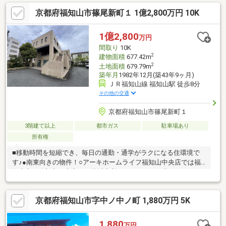
歩約23分■成和中学校：徒歩約10分■ファミリーマート福知山荒河
京都府福知山市篠尾新町１ 1億2,800万円 10K
店：徒歩約2分■スーパーマーケットニシヤマ荒河店：徒歩約6分
◆ホームライフ不動産◆当日の内覧・ご見学もご相談ください♪
メールやお電話でも各種ご相談を承っております！『お家探し』
1億2,800
万円
『ご売却』『リフォーム』『新築』などのご相談は『アーキホー
間取り
10K
ムライフ不動産』におまかせ下さい！
2
建物面積
677.42m
2
土地面積
679.79m
築年月
1982年12月(築43年9ヶ月)
ＪＲ福知山線 福知山駅 徒歩8分
その他の交通
京都府福知山市篠尾新町１
3階建て以上
都市ガス
駐車場あり
所有権
■移動時間を短縮でき、毎日の通勤・通学がラクになる住環境で
す♪●南東向きの物件！○アーキホームライフ福知山中央店では福
知山市・綾部市を中心に、地域密着ナンバー１を目指していま
す！○家を買いたい・売りたい・リフォームしたいお客様にたく
さんの情報を迅速に提供いたします！○物件情報・住宅ローン
京都府福知山市字中ノ中ノ町 1,880万円 5K
etc...どんな事でもお気軽にご相談ください！○見るだけOK!聞くだ
けOK!ご相談は無料です！ご来店、お問い合わせをお待ちしており
ます♪
1,880
万円