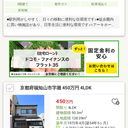
2階建て
都市ガス
駐車場あり
所有権
■駅利用がしやすく、日々の移動に便利な住環境です♪■徒歩圏内
に買い物施設があり、日常生活に便利な環境です♪○アーキホーム
ライフ福知山中央店では福知山市・綾部市を中心に、地域密着ナ
ンバー１を目指しています！○家を買いたい・売りたい・リフォ
ームしたいお客様にたくさんの情報を迅速に提供いたします！○
物件情報・住宅ローンetc...どんな事でもお気軽にご相談くださ
い！○見るだけOK!聞くだけOK!ご相談は無料です！ご来店、お問
い合わせをお待ちしております♪
京都府福知山市字堀 450万円 4LDK
450
万円
間取り
4LDK
2
建物面積
93.3m
2
土地面積
128.39m
築年月
1972年4月(築54年5ヶ月)