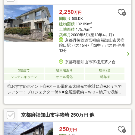
い・売りたい・リフォームしたいお客様にたくさんの情報を迅速
に提供いたします！○物件情報・住宅ローンetc...どんな事でもお
2,250
万円
気軽にご相談ください！
間取り
5SLDK
2
建物面積
132.89m
2
土地面積
175.76m
築年月
2008年5月(築18年4ヶ月)
京都丹後鉄道宮福線 福知山市民病
院口駅 バス16分/「畑中」バス停 停歩
12分
京都府福知山市字榎原茅ノ台
2階建て
駐車場あり
駐車2台
システムキッチン
オール電化
所有権
◎おすすめポイント◎■オール電化＆太陽光で家計に◎■おうちで
シアター！プロジェクター付き■全居室収納＋WIC＋納戸で収納充
実■屋根付きデッキで洗濯も安心◎物件の周辺環境◎■上豊富小学
校：徒歩約11分■成和中学校：徒歩約84分（自転車約25分）◆ホ
ームライフ不動産◆当日の内覧・ご見学もご相談ください♪メー
京都府福知山市字猪崎 250万円 他
ルやお電話でも各種ご相談を承っております！『アーキホームラ
イフ不動産』におまかせ下さい！◎↓こちらから360°Web内覧で
きます！↓【https://spacely.co.jp/fukuchu-homelife/kayanodai】
250
万円