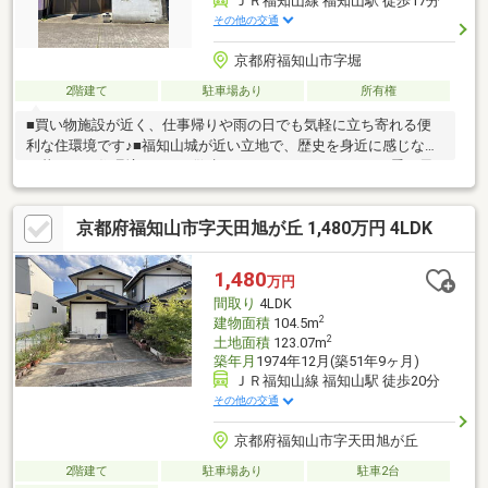
ＪＲ福知山線 福知山駅 徒歩17分
その他の交通
京都府福知山市字堀
2階建て
駐車場あり
所有権
■買い物施設が近く、仕事帰りや雨の日でも気軽に立ち寄れる便
利な住環境です♪■福知山城が近い立地で、歴史を身近に感じなが
ら暮らせる住環境です♪ お散歩コースにもぴったりで、四季の風
景を楽しめます♪○アーキホームライフ福知山中央店では福知山
市・綾部市を中心に、地域密着ナンバー１を目指しています！○
京都府福知山市字天田旭が丘 1,480万円 4LDK
家を買いたい・売りたい・リフォームしたいお客様にたくさんの
情報を迅速に提供いたします！○物件情報・住宅ローンetc...どん
な事でもお気軽にご相談ください！○見るだけOK!聞くだけOK!ご
1,480
万円
相談は無料です！ご来店、お問い合わせをお待ちしております♪
間取り
4LDK
2
建物面積
104.5m
2
土地面積
123.07m
築年月
1974年12月(築51年9ヶ月)
ＪＲ福知山線 福知山駅 徒歩20分
その他の交通
京都府福知山市字天田旭が丘
2階建て
駐車場あり
駐車2台