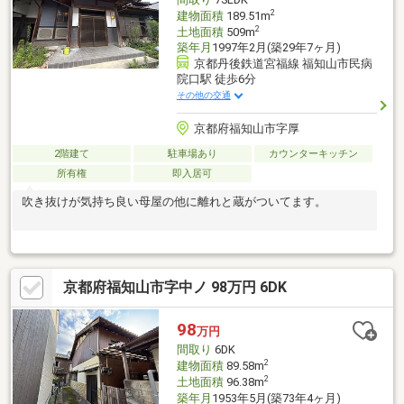
2
建物面積
189.51m
2
土地面積
509m
築年月
1997年2月(築29年7ヶ月)
京都丹後鉄道宮福線 福知山市民病
院口駅 徒歩6分
その他の交通
京都府福知山市字厚
2階建て
駐車場あり
カウンターキッチン
所有権
即入居可
吹き抜けが気持ち良い母屋の他に離れと蔵がついてます。
京都府福知山市字中ノ 98万円 6DK
98
万円
間取り
6DK
2
建物面積
89.58m
2
土地面積
96.38m
築年月
1953年5月(築73年4ヶ月)