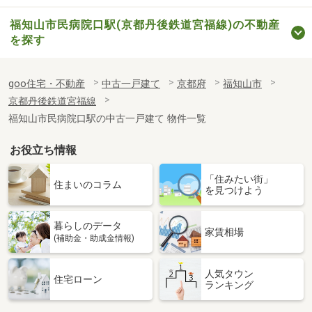
福知山市民病院口駅(京都丹後鉄道宮福線)の不動産
を探す
goo住宅・不動産
中古一戸建て
京都府
福知山市
京都丹後鉄道宮福線
福知山市民病院口駅の中古一戸建て 物件一覧
お役立ち情報
「住みたい街」
住まいのコラム
を見つけよう
暮らしのデータ
家賃相場
(補助金・助成金情報)
人気タウン
住宅ローン
ランキング