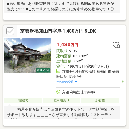
■高い場所にあり眺望良好！遠くまで見渡せる開放感ある景色が
魅力です！■このエリアでお探しの方におすすめの物件です！〇
雨水に関しては、敷地内側溝及び浸透式と推察致します。○アー
キホームライフ福知山中央店では福知山市・綾部市を中心に、地
域密着ナンバー１を目指しています！○家を買いたい・売りた
京都府福知山市字厚 1,480万円 5LDK
い・リフォームしたいお客様にたくさんの情報を迅速に提供いた
します！○物件情報・住宅ローンetc...どんな事でもお気軽にご相
談ください！○見るだけOK!聞くだけOK!ご相談は無料です！ご来
1,480
万円
店、お問い合わせをお待ちしております♪
間取り
5LDK
2
建物面積
189.51m
2
土地面積
509m
築年月
1997年2月(築29年7ヶ月)
京都丹後鉄道宮福線 福知山市民病
院口駅 徒歩7分
その他の交通
京都府福知山市字厚
2階建て
駐車場あり
所有権
______福屋不動産販売は全店舗直営のネットワークで物件探しを
サポート致します＿＿＿早さが重要な不動産探し！スピーディー
に対応させていただきます！「スーモを見て」とお問い合わせい
ただくとスムーズにご案内できます！お問い合わせは0120-15-