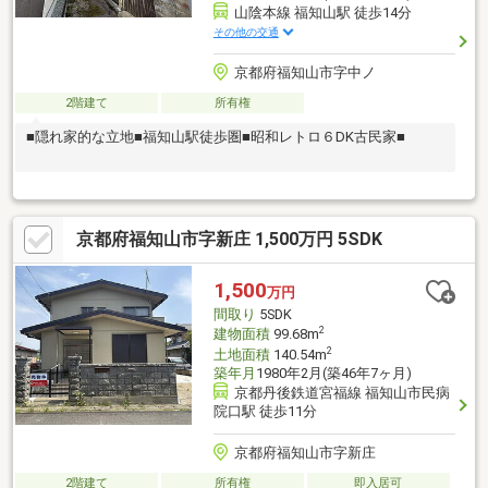
山陰本線 福知山駅 徒歩14分
その他の交通
京都府福知山市字中ノ
2階建て
所有権
■隠れ家的な立地■福知山駅徒歩圏■昭和レトロ６DK古民家■
京都府福知山市字新庄 1,500万円 5SDK
1,500
万円
間取り
5SDK
2
建物面積
99.68m
2
土地面積
140.54m
築年月
1980年2月(築46年7ヶ月)
京都丹後鉄道宮福線 福知山市民病
院口駅 徒歩11分
京都府福知山市字新庄
2階建て
所有権
即入居可