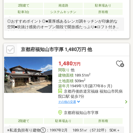
2階建て
南道路
駐車場あり
駐車3台
システムキッチン
所有権
◎おすすめポイント◎■重厚感あるレンガ調キッチンが印象的な
空間■吹抜け感覚のオープン階段で開放感たっぷり■ロフト付きで
収納や趣味スペースにも活用可■庭付きでガーデニングや家庭菜
園も◎※景観計画内※未登記建物有り◎物件の周辺環境◎■修斉小
学校：徒歩約35分■成和中学校：徒歩約27分■イオン福知山店：徒
京都府福知山市字厚 1,480万円 他
歩約5分■MEGAドン・キホーテ福知山店：徒歩約11分◆ホームラ
イフ不動産◆当日の内覧・ご見学もご相談ください♪メールやお
電話でも各種ご相談を承っております！『お家探し』『ご売却』
1,480
万円
『リフォーム』『新築』などのご相談は『アーキホームライフ不
間取り
他
動産』におまかせ下さい！
2
建物面積
189.51m
2
土地面積
509m
築年月
1949年1月(築77年8ヶ月)
京都丹後鉄道宮福線 福知山市民病
院口駅 徒歩7分
その他の交通
京都府福知山市字厚
2階建て
駐車場あり
所有権
※私道負担有り建物①：1997年2月 189.51㎡（57.32坪） 5DK＋