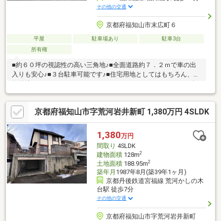
その他の交通
京都府福知山市末広町６
平屋
駐車場あり
駐車3台
所有権
■約６０坪の視認性の高い三角地♪■全面道路約７．２ｍで車の出
入りも安心♪■３台駐車可能です♪■住宅用地としてはもちろん、店
舗用地としてもおすすめです♪＜ライフインフォメーション＞■福
知山駅・・・徒歩9分■フレスポ福知山店・・・徒歩8分■ドラッグ
ストアコスモス 福知山末広店・・・徒歩3分■ローソン・・・徒
京都府福知山市字荒河岩井新町 1,380万円 4SLDK
歩5分■市立福知山市民病院・・・徒歩8分※本図面は略図につき現
状を優先します。※入居日・引渡日変更や付帯条件、別途料金等
が発生する場合もありますのでご確認ください。
1,380
万円
間取り
4SLDK
2
建物面積
128m
2
土地面積
188.95m
築年月
1987年8月(築39年1ヶ月)
京都丹後鉄道宮福線 荒河かしの木
台駅 徒歩7分
その他の交通
京都府福知山市字荒河岩井新町