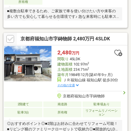
所有権
■複数台駐車できるため、ご家族で車を使い分けたい方や来客の
多い方でも安心して暮らせる住環境です♪ 急な来客時にも駐車ス
ペースに困らず、ストレスの少ない毎日が叶います♪○アーキホー
ムライフ福知山中央店では福知山市・綾部市を中心に、地域密着
ナンバー１を目指しています！○家を買いたい・売りたい・リフ
京都府福知山市字鋳物師 2,480万円 4SLDK
ォームしたいお客様にたくさんの情報を迅速に提供いたします！
○物件情報・住宅ローンetc...どんな事でもお気軽にご相談くださ
い！○見るだけOK!聞くだけOK!ご相談は無料です！ご来店、お問
2,480
万円
い合わせをお待ちしております♪
間取り
4SLDK
2
建物面積
102.97m
2
土地面積
234.71m
築年月
1984年12月(築41年9ヶ月)
ＪＲ福知山線 福知山駅 徒歩20分
その他の交通
京都府福知山市字鋳物師
2階建て
南道路
駐車場あり
リフォームリノベーシ
駐車3台
所有権
ョン
◎おすすめポイント◎■2階はお好みに合わせてリフォーム可能！
■リビング横のファミリークローゼットで収納力◎■開放的なLDK