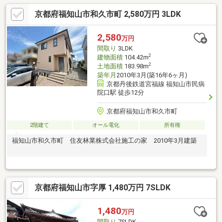
京都府福知山市和久市町 2,580万円 3LDK
2,580
万円
間取り
3LDK
2
建物面積
104.42m
2
土地面積
183.98m
築年月
2010年3月(築16年6ヶ月)
京都丹後鉄道宮福線 福知山市民病
院口駅 徒歩12分
京都府福知山市和久市町
2階建て
オール電化
所有権
福知山市和久市町 住友林業株式会社施工の家 2010年3月建築
京都府福知山市字厚 1,480万円 7SLDK
1,480
万円
間取り
7SLDK