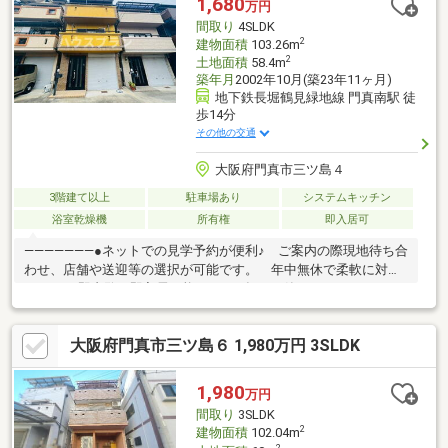
1,680
万円
間取り
4SLDK
2
建物面積
103.26m
2
土地面積
58.4m
築年月
2002年10月(築23年11ヶ月)
地下鉄長堀鶴見緑地線 門真南駅 徒
歩14分
その他の交通
大阪府門真市三ツ島４
3階建て以上
駐車場あり
システムキッチン
浴室乾燥機
所有権
即入居可
―――――――●ネットでの見学予約が便利♪ ご案内の際現地待ち合
わせ、店舗や送迎等の選択が可能です。 年中無休で柔軟に対応
します♪●即内覧・即入居可能！●2002年10月築●インナーガレー
ジ●2階と3階は両面バルコニー●イズミヤ まるとく市場 徒歩10
分●駐車場完備で、お車での来店も安心！●キッズスペース完備！
大阪府門真市三ツ島６ 1,980万円 3SLDK
●Google口コミ評価、高評価頂いております♪●住宅ローンのご相
談が増加傾向にあります。 不安や疑問を一緒に解決していきま
す。ぜひご相談下さい(^^)＊気になる他社・他サイトの掲載物件も
1,980
万円
まとめてご見学・ご提案可能です＊
間取り
3SLDK
2
建物面積
102.04m
2