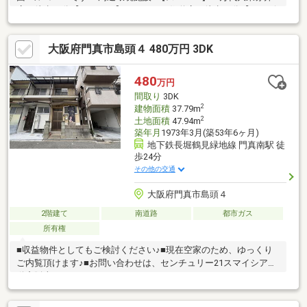
店：徒歩10分【スーパー】 サンディ住道店：徒歩14分【コンビ
ニ】 デイリーヤマザキ大東新田北町店：徒歩4分【コンビニ】
ローソン大東太子田3丁目店：徒歩5分【ドラッグストア】 ディ
大阪府門真市島頭４ 480万円 3DK
スカウントドラッグコスモス赤井店：徒歩9分【ドラッグスト
ア】 ココカラファインアクロスプラザ大東店：徒歩11分【中学
校】 大東市立南郷中学校：徒歩12分【小学校】 大東市立南郷
480
万円
小学校：徒歩7分ご覧いただきありがとうございます。ぜひお気軽
間取り
3DK
にお問い合わせください。
2
建物面積
37.79m
2
土地面積
47.94m
築年月
1973年3月(築53年6ヶ月)
地下鉄長堀鶴見緑地線 門真南駅 徒
歩24分
その他の交通
大阪府門真市島頭４
2階建て
南道路
都市ガス
所有権
■収益物件としてもご検討ください♪■現在空家のため、ゆっくり
ご内覧頂けます♪■お問い合わせは、センチュリー21スマイシア不
動産販売まで♪