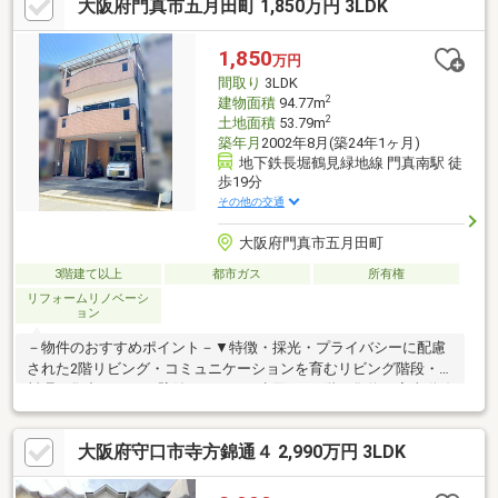
大阪府門真市五月田町 1,850万円 3LDK
と換気が出来、湿気がこもりにくく清潔に保つ事が出来ます。■
壁付けのキッチンなので、ダイニングスペースを広く確保出来て
おります。■現況空き家につき、ゆっくりとご内覧していただけ
1,850
万円
ます。
間取り
3LDK
2
建物面積
94.77m
2
土地面積
53.79m
築年月
2002年8月(築24年1ヶ月)
地下鉄長堀鶴見緑地線 門真南駅 徒
歩19分
その他の交通
大阪府門真市五月田町
3階建て以上
都市ガス
所有権
リフォームリノベーシ
ョン
－物件のおすすめポイント－▼特徴・採光・プライバシーに配慮
された2階リビング・コミュニケーションを育むリビング階段・お
料理に集中しやすい壁付キッチン・水回りを2階に集約、家事動線
良好・各洋室に収納を確保・2・3階にバルコニーを設置・トイレ
は2か所、忙しい朝も同時使用可能・2019年 外壁塗装、屋根張替
大阪府守口市寺方錦通４ 2,990万円 3LDK
済▼周辺環境・万代舟田店 徒歩6分(約420m)・門真市立五月田小
学校 徒歩7分(約560m)・門真市立第七中学校 徒歩7分(約520m)■
ご希望の住まい探しをお手伝いします ━━━━━・・・物件の詳