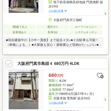
地下鉄長堀鶴見緑地線 門真南駅 徒
歩29分
その他の交通
大阪府門真市江端町
3階建て以上
都市ガス
ルーフバルコニー
駐車場あり
駐車2台
システムキッチン
■現在建築中の【小中一貫校】まで徒歩２分♪■２台駐車も可能！
（車種による。）■大家族も安心！屋根裏など収納がたっぷり♪■
バルコニーが３ヶ所もあるので洗濯だって楽々できます♪■庭スペ
ースで家庭菜園もできる！■屋上バルコニーでプールやＢＢＱも楽
しめます♪
大阪府門真市島頭４ 680万円 4LDK
680
万円
間取り
4LDK
2
建物面積
77.36m
2
土地面積
77.36m
築年月
1989年6月(築37年3ヶ月)
京阪本線 萱島駅 徒歩30分
その他の交通