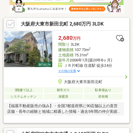
す♪是非お気軽にお問い合わせください♪
大阪府大東市新田北町 2,680万円 3LDK
2,680
万円
間取り
3LDK
2
建物面積
107.73m
2
土地面積
75.31m
築年月
2006年1月(築20年8ヶ月)
ＪＲ片町線 住道駅 徒歩24分
その他の交通
大阪府大東市新田北町
3階建て以上
都市ガス
駐車場あり
システムキッチン
床暖房
所有権
【福屋不動産販売の強み】・全国7都道府県に90店舗以上の直営
店舗・長年の経験と地域に精通した情報・過去5年間の仲介実績4
万件以上・FUKUYAグループ全体で購入・売却のサポート【物件
のおすすめポイント】■全居室に収納スペースがありますので、
スッキリとお使いいただけます。■２面バルコニー（南・東）に