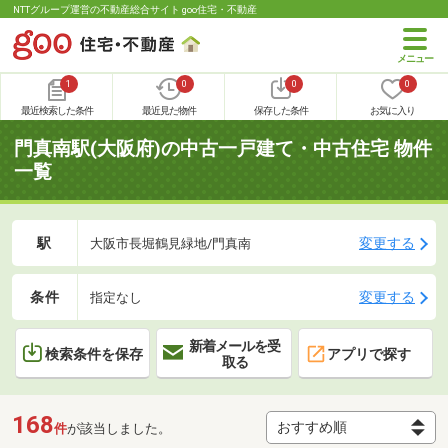
NTTグループ運営の不動産総合サイト goo住宅・不動産
1
0
0
0
最近検索した条件
最近見た物件
保存した条件
お気に入り
門真南駅(大阪府)の中古一戸建て・中古住宅 物件
一覧
駅
変更する
大阪市長堀鶴見緑地/門真南
条件
変更する
指定なし
新着メールを受
検索条件を保存
アプリで探す
取る
168
件
が該当しました。