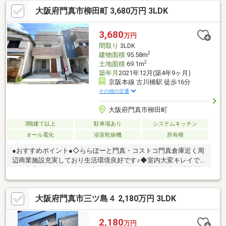
のキッチンなので、ダイニングスペースを広く確保できておりま
大阪府門真市柳田町 3,680万円 3LDK
す。■浴室には窓があり、しっかりと換気が出来、湿気がこもり
にくく、清潔に保つ事が出来ます。■ＪＲ片町線「住道」駅まで
徒歩約１６分。■小学校、スーパーまで徒歩約１０分圏内。※お気
3,680
万円
軽にお問い合わせください。
間取り
3LDK
2
建物面積
95.58m
2
土地面積
69.1m
築年月
2021年12月(築4年9ヶ月)
京阪本線 古川橋駅 徒歩16分
その他の交通
大阪府門真市柳田町
3階建て以上
駐車場あり
システムキッチン
オール電化
浴室乾燥機
所有権
●おすすめポイント●◇ららぽーと門真・コストコ門真倉庫近く周
辺商業施設充実しており生活環境良好です♪◆室内大変キレイで
す！空家につきいつでもご内覧いただけます♪◇京阪本線『古川
橋駅』徒歩16分♪大阪モノレール線、地下鉄長堀鶴見緑地線も利
用可♪●学校●◇小学校 門真市立速見小学校 徒歩15分◆中学
大阪府門真市三ツ島４ 2,180万円 3LDK
校 門真市立第三中学校 徒歩8分☆周辺環境☆・スーパー ラ
イフセントラルスクエアららぽーと門真店 徒歩10分・コンビ
ニ ファミリーマート門真深田町店 徒歩6分■住宅ローンのご相
2,180
万円