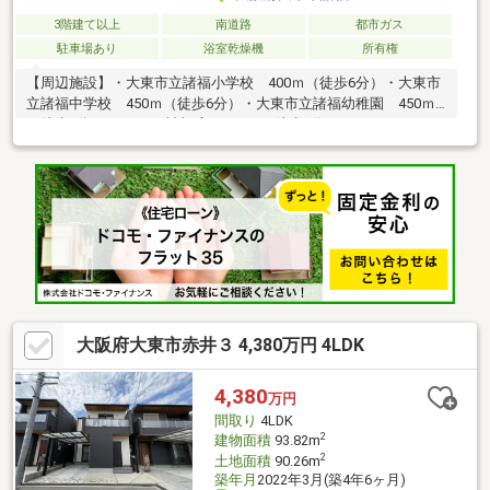
3階建て以上
南道路
都市ガス
駐車場あり
浴室乾燥機
所有権
【周辺施設】・大東市立諸福小学校 400ｍ（徒歩6分）・大東市
立諸福中学校 450ｍ（徒歩6分）・大東市立諸福幼稚園 450ｍ
（徒歩6分）・mandai諸福店 350ｍ（徒歩5分）・ファミリーマ
ート大東諸福店 400ｍ（徒歩6分）・セブンイレブン大東諸福1
丁目店 290ｍ（徒歩4分）・ドラッグアカカベ諸福店 400ｍ
（徒歩6分）・ニトリ大東諸福店 500ｍ（徒歩7分）・大東医
院 400ｍ（徒歩5分）～住まいのことなら イオンハウジングイオ
ンモール茨木店にお任せください！～イオンハウジングイオンモ
ール茨木店 担当：金本龍太郎TEL：0120-087-188
大阪府大東市赤井３ 4,380万円 4LDK
4,380
万円
間取り
4LDK
2
建物面積
93.82m
2
土地面積
90.26m
築年月
2022年3月(築4年6ヶ月)