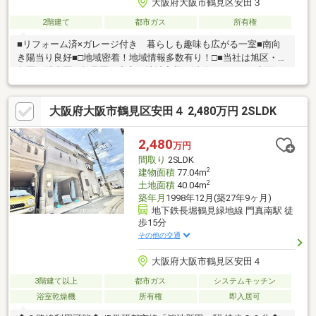
大阪府大阪市鶴見区安田３
2階建て
都市ガス
所有権
■リフォーム済×ガレージ付き 暮らしも趣味も広がる一室■南向
き陽当り良好■□地域密着！地域情報多数有り！□■当社は旭区・都
島区・城東区・鶴見区を中心に地域密着で活動をしており水面下
の情報に自信があります。詳しくは武和不動産販売まで！！☆お
電話でのお問い合わせがスムーズです！ ご希望の物件名と物件
大阪府大阪市鶴見区安田４ 2,480万円 2SLDK
価格をお伝えください。■□住宅ローンは当社にお任せくださ
い！！□■『頭金0円で購入したい・・』『リフォーム費用もロー
ンを組みたい・・』『既に借り入れがある・・』『月々の支払い
2,480
万円
が不安・・』『自営業だけどローンは組めるの？』等お客様に合
間取り
2SLDK
ったお借入れプランをご提案致しますの
2
建物面積
77.04m
2
土地面積
40.04m
築年月
1998年12月(築27年9ヶ月)
地下鉄長堀鶴見緑地線 門真南駅 徒
歩15分
その他の交通
大阪府大阪市鶴見区安田４
3階建て以上
都市ガス
システムキッチン
浴室乾燥機
所有権
即入居可