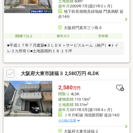
土地面積
60m
築年月
2005年7月(築21年2ヶ月)
地下鉄長堀鶴見緑地線 門真南駅 徒
歩14分
大阪府門真市三ツ島６
3階建て以上
都市ガス
所有権
■平成１７年７月建築■３ＬＤＫ＋サービスルーム（納戸）■トイ
レ２カ所有り■土地面積約１８.１５坪
大阪府大東市諸福３ 2,580万円 4LDK
2,580
万円
間取り
4LDK
2
建物面積
110.15m
2
土地面積
55.31m
築年月
2011年5月(築15年4ヶ月)
ＪＲ片町線 鴻池新田駅 徒歩14分
その他の交通
大阪府大東市諸福３