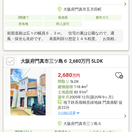
大阪府門真市五月田町
2階建て
南道路
都市ガス
所有権
即入居可
前面道路は広々の幅員６．３ｍ。 住宅の裏は公園なので、通
風・採光も良好です。 表面利回り想定１４％程度。 お気軽に
お問い合わせください。
大阪府門真市三ツ島６ 2,680万円 5LDK
2,680
万円
間取り
5LDK
2
建物面積
118.4m
2
土地面積
83.91m
築年月
2005年12月(築20年9ヶ月)
地下鉄長堀鶴見緑地線 門真南駅 徒
歩22分
その他の交通
大阪府門真市三ツ島６
3階建て以上
駐車場あり
システムキッチン