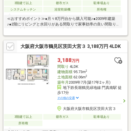
3階建て以上
都市ガス
駐車場あり
システムキッチン
浴室乾燥機
所有権
≪おすすめポイント≫●月々8万円台から購入可能♪●2009年建築
♪●2階にリビングと水回りがある間取りで家事効率の良い間取り
です♪●安心のリビング内階段♪●床暖房があり、寒い冬も快適にお
過ごしいただけます♪●トイレ2か所●ビルトインガレージで雨の日
でもぬれずに出入りできます♪●バルコニーが4か所あり、通風良
大阪府大阪市鶴見区茨田大宮３ 3,188万円 4LDK
好♪≪リフォーム内容≫●ビルトインコンロ 新調●1階トイレウォ
シュレット 新調●トイレCF張替●クロス張替●床一部張替お電話
が苦手な方も安心！ネット予約ならワンタップでOK！【見学予約
3,188
万円
する】より、見学希望のお問い合わせをください♪↓↓↓↓↓↓↓
間取り
4LDK
2
建物面積
95.73m
2
土地面積
62.06m
築年月
2009年7月(築17年2ヶ月)
地下鉄長堀鶴見緑地線 門真南駅 徒
歩17分
その他の交通
大阪府大阪市鶴見区茨田大宮３
3階建て以上
都市ガス
駐車場あり
所有権