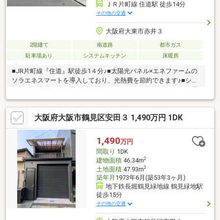
ＪＲ片町線 住道駅 徒歩14分
その他の交通
大阪府大東市赤井３
2階建て
南道路
都市ガス
駐車場あり
システムキッチン
床暖房
■JR片町線『住道』駅徒歩1４分♪■太陽光パネル×エネファームの
ソラエネスマートを導入しており、光熱費を節約できます♪■シス
テムキー完備で鍵を出さずに開錠できます♪■リビングの雨戸は電
動シャッターで開閉もラクラクです♪■EV車充電ポート完備♪■洗面
化粧台が各階にあり朝の身支度もゆっくりできます♪■毎日のお買
大阪府大阪市鶴見区安田３ 1,490万円 1DK
物や、子育て施設が整った環境で新生活をスタート！徒歩圏内で
スーパーなどもございますので買い忘れなどにも安心ですよ♪ ■
不動産購入についてわからないことがあればなんなりとご質問く
1,490
万円
ださい。ひとつひとつ丁寧にご説明させていただきます。ご案内
間取り
1DK
希望のお客様はお気軽にお問合せ下さい♪
2
建物面積
46.34m
2
土地面積
47.93m
築年月
1973年6月(築53年3ヶ月)
地下鉄長堀鶴見緑地線 鶴見緑地駅
徒歩15分
その他の交通