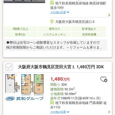
地下鉄長堀鶴見緑地線 鶴見緑地駅
徒歩10分
その他の交通
大阪府大阪市鶴見区諸口６
3階建て以上
都市ガス
駐車場あり
駐車2台
システムキッチン
浴室乾燥機
◆弊社は住宅ローン経験豊富なスタッフが在籍していますので
検討初期段階からご相談いただけます。～リフォームも承ります
～小規模から大規模まで様々なプランに対応可能。ご検討中の方
はお気軽にご相談ください♪・前面道路幅員、間口ともに広く開放
感たっぷり・2階に水廻りを集約させた家事動線スムーズな間取
大阪府大阪市鶴見区茨田大宮１ 1,480万円 3DK
り・お買い物施設や小中学校、鶴見緑地公園近くの好立地・豊富
な収納できれいが保てます内覧予約お待ちしております!!◆◆◆
不動産のことなら株式会社ジノベーションへ◆◆◆住まい探しは
1,480
万円
もちろん相続相談などもお任せください!!06-4309-8878までお問い
間取り
3DK
合わせお待ちしております。
2
建物面積
92.2m
2
土地面積
50.99m
築年月
1980年11月(築45年10ヶ月)
地下鉄長堀鶴見緑地線 門真南駅 徒
歩11分
その他の交通