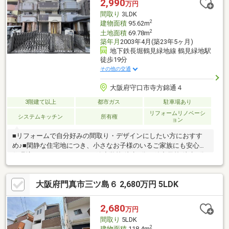
2,990
万円
細・ご相談はお気軽にお問い合わせください。
間取り
3LDK
2
建物面積
95.62m
2
土地面積
69.78m
築年月
2003年4月(築23年5ヶ月)
地下鉄長堀鶴見緑地線 鶴見緑地駅
徒歩19分
その他の交通
大阪府守口市寺方錦通４
3階建て以上
都市ガス
駐車場あり
リフォームリノベーシ
システムキッチン
所有権
ョン
■リフォームで自分好みの間取り・デザインにしたい方におすす
め♪■閑静な住宅地につき、小さなお子様のいるご家族にも安心の
住環境♪おすすめポイント・錦小学校 徒歩9分、錦中学校 徒歩7分
で通学も安心♪・ライフ守口寺方店や関西スーパー西郷店が徒歩圏
内に揃い、毎日のお買い物も便利♪・約13帖のLDK＋WIC付き
大阪府門真市三ツ島６ 2,680万円 5LDK
3LDKでゆとりのある間取り♪・日当たりの良い広々バルコニー付
きで、洗濯物も快適♪・部屋数が多く、在宅ワークや子ども部屋に
も対応可能♪「学校が近く×落ち着いた住環境」を兼ね備えた物件
2,680
万円
です。リフォーム次第でさらに魅力が広がる住まいです♪
間取り
5LDK
2
建物面積
118.4m