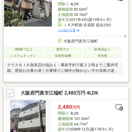
間取り
4LDK
2
建物面積
83.62m
2
土地面積
53.16m
築年月
2011年4月(築15年5ヶ月)
ＪＲ片町線 住道駅 徒歩29分
その他の交通
大阪府門真市江端町
3階建て以上
都市ガス
駐車場あり
システムキッチン
浴室乾燥機
所有権
クラスモＪＲ加美店の強み１・事前予約で夜２２時までご案内可
能。普段お仕事が遅く仕事帰りに物件が観れない方や深夜の迷惑
な生活音などでお引越しの検討を余儀なくされている方は弊社へ
お任せください。弊社では安心してご契約いただけるように夜遅
い時間でも喜んでご案内させていただきます。２・販売からリフ
大阪府門真市江端町 2,480万円 4LDK
ォームまで担当させていただいているため、購入後のリフォー
ム・リノベーション等もサポート致します。３・各金融機関・ノ
ンバンクと提携しておりますので最適なローンプランをご提供い
2,480
万円
たします。初めてのマイホーム購入でローンの審査が通るかご不
間取り
4LDK
安な方や他社で断られた方は弊社の担当辻までお気軽にご相談下
2
建物面積
101.03m
さい。
2
土地面積
64.77m
築年月
2008年12月(築17年9ヶ月)