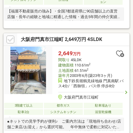
ョン
【福屋不動産販売の強み】・全国7都道府県に90店舗以上の直営
店舗・長年の経験と地域に精通した情報・過去5年間の仲介実績4
万件以上・FUKUYAグループ全体で購入・売却のサポート【リフ
ォーム内容】■建具一式交換■キッチン・洗面・浴室・トイレ交換
■間取り変更■ダウンライト新設■クロス全面貼替■正面外壁防水、
大阪府門真市江端町 2,649万円 4SLDK
トタン張替え■玄関扉・勝手口交換【物件のおすすめポイント】
◆全居室フローリング。◆壁付けのキッチンなので、リビング全
体のスペースを広く確保できております。◆シャッター付きの車
2,649
万円
庫。※建物面積に車庫面積約１６．３３平米を含みます。
間取り
4SLDK
2
建物面積
110.61m
2
土地面積
61.51m
築年月
2003年6月(築23年3ヶ月)
地下鉄長堀鶴見緑地線 門真南駅 バ
ス4分/「西御領」バス停 停歩8分
大阪府門真市江端町
3階建て以上
都市ガス
駐車場あり
駐車2台
システムキッチン
浴室乾燥機
●ネットでの見学予約が便利♪ ご案内方法は「現地待ち合わせ/店
舗ご来店/お迎え」から選択可能。 年中無休で柔軟に対応いたし
ます♪〇防蟻工事を実施してのお引渡し〇食洗機・浴室乾燥機完備