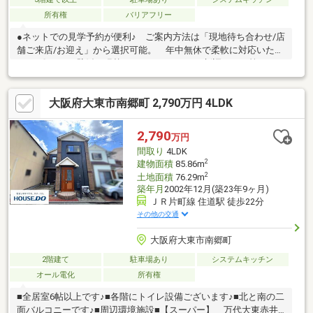
所有権
バリアフリー
●ネットでの見学予約が便利♪ ご案内方法は「現地待ち合わせ/店
舗ご来店/お迎え」から選択可能。 年中無休で柔軟に対応いたし
ます♪〇ここの壁紙を張替えたい、トイレだけ新調したい等の リ
フォーム相談も承っております♪ 弊社はリフォーム案件実績も多
数！！ ぜひ、営業にお声がけください。●駐車場完備でお車で
大阪府大東市南郷町 2,790万円 4LDK
のご来店も安心●キッズスペース完備●Google口コミにて高評価を
頂いております♪●住宅ローンのご相談が増加傾向にあります。
不安や疑問を一緒に解決していきましょう！他社・他サイトの掲
2,790
万円
載物件もまとめてご見学・ご提案可能です♪ぜひご相談ください
間取り
4LDK
(^^)
2
建物面積
85.86m
2
土地面積
76.29m
築年月
2002年12月(築23年9ヶ月)
ＪＲ片町線 住道駅 徒歩22分
その他の交通
大阪府大東市南郷町
2階建て
駐車場あり
システムキッチン
オール電化
所有権
■全居室6帖以上です♪■各階にトイレ設備ございます♪■北と南の二
面バルコニーです♪■周辺環境施設■【スーパー】 万代大東赤井