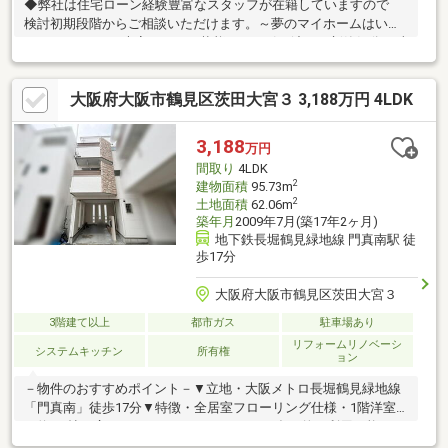
◆弊社は住宅ローン経験豊富なスタッフが在籍していますので
検討初期段階からご相談いただけます。～夢のマイホームはいか
がでしょうか♪～大変きれいな状態でのお引き渡しで新築気分が味
わえます!!詳細や現地見学はお気軽にお問い合わせください。・子
育て世帯にうれしい小学校近く・全居室収納を確保したゆとりあ
大阪府大阪市鶴見区茨田大宮３ 3,188万円 4LDK
る4LDK・2階に水廻りを集約させた動線ずむーずな間取り・バル
コニー4か所で採光通風問題なし◆◆◆不動産のことなら株式会
社ジノベーションへ◆◆◆住まい探しはもちろん相続相談なども
3,188
万円
お任せください!!06-4309-8878までお問い合わせお待ちしておりま
間取り
4LDK
す。
2
建物面積
95.73m
2
土地面積
62.06m
築年月
2009年7月(築17年2ヶ月)
地下鉄長堀鶴見緑地線 門真南駅 徒
歩17分
大阪府大阪市鶴見区茨田大宮３
3階建て以上
都市ガス
駐車場あり
リフォームリノベーシ
システムキッチン
所有権
ョン
－物件のおすすめポイント－▼立地・大阪メトロ長堀鶴見緑地線
「門真南」徒歩17分▼特徴・全居室フローリング仕様・1階洋室
は約7.5帖の広さ、テレワークスペースなど多目的に利用可能・2
階部分にLDKと水回りを集約・キッチンと洗面室が近く、家事動