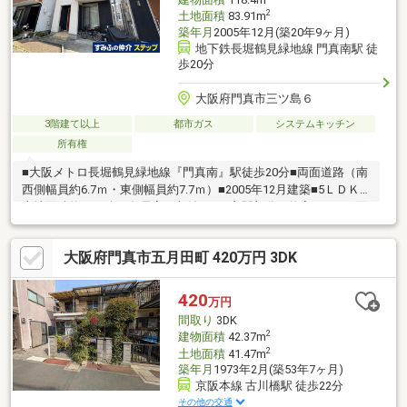
2
土地面積
83.91m
築年月
2005年12月(築20年9ヶ月)
地下鉄長堀鶴見緑地線 門真南駅 徒
歩20分
大阪府門真市三ツ島６
3階建て以上
都市ガス
システムキッチン
所有権
■大阪メトロ長堀鶴見緑地線『門真南』駅徒歩20分■両面道路（南
西側幅員約6.7ｍ・東側幅員約7.7ｍ）■2005年12月建築■5ＬＤＫ■
土地面積約25.38坪■各居室に収納あり■玄関部分に物入あり■二面
バルコニー（西・東）■LDK約16.3帖ご質問・ご内覧希望はお気軽
にお問い合わせください。■フリーコール：0120-255-076
大阪府門真市五月田町 420万円 3DK
420
万円
間取り
3DK
2
建物面積
42.37m
2
土地面積
41.47m
築年月
1973年2月(築53年7ヶ月)
京阪本線 古川橋駅 徒歩22分
その他の交通