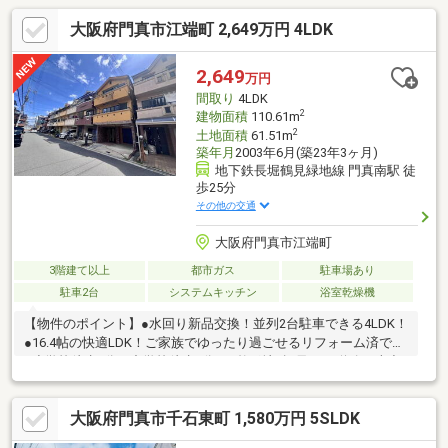
大阪府門真市江端町 2,649万円 4LDK
2,649
万円
間取り
4LDK
2
建物面積
110.61m
2
土地面積
61.51m
築年月
2003年6月(築23年3ヶ月)
地下鉄長堀鶴見緑地線 門真南駅 徒
歩25分
その他の交通
大阪府門真市江端町
3階建て以上
都市ガス
駐車場あり
駐車2台
システムキッチン
浴室乾燥機
【物件のポイント】●水回り新品交換！並列2台駐車できる4LDK！
●16.4帖の快適LDK！ご家族でゆったり過ごせるリフォーム済です
●小学校徒歩9分・中学校徒歩4分！●整形地♪幅員6.7m道路で車出
し入れスムーズ！【交通】●大阪市長堀鶴見緑地線/門真南駅から
徒歩約25分♪●ＪＲ片町線/住道駅から徒歩約32分♪●大阪市長堀鶴
大阪府門真市千石東町 1,580万円 5SLDK
見緑地線/鶴見緑地駅から徒歩約49分♪■お問合せは■全国725店舗
展開中の「ハウスドゥ東大阪日下」まで！ご連絡お待ちしており