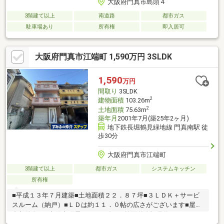
大阪府門真市島頭４
3階建て以上
南道路
都市ガス
駐車場あり
所有権
即入居可
大阪府門真市江端町 1,590万円 3SLDK
1,590
万円
間取り
3SLDK
2
建物面積
103.26m
2
土地面積
75.63m
築年月
2001年7月(築25年2ヶ月)
地下鉄長堀鶴見緑地線 門真南駅 徒
歩30分
大阪府門真市江端町
3階建て以上
都市ガス
システムキッチン
所有権
■平成１３年７月建築■土地面積２２．８７坪■３ＬＤＫ＋サービ
スルーム（納戸）■ＬＤは約１１．０帖の広さがございます■屋根
裏収納有り■太陽光発電システム有り■前面道路幅員約４．７ｍ■
閑静な住宅街