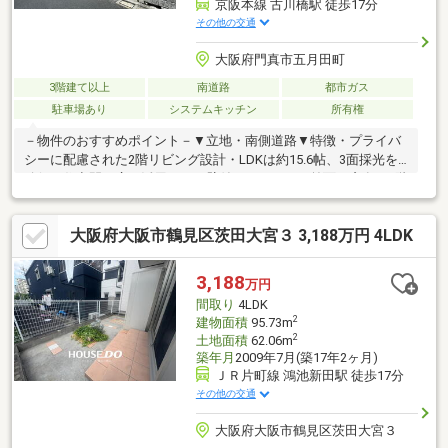
京阪本線 古川橋駅 徒歩17分
その他の交通
大阪府門真市五月田町
3階建て以上
南道路
都市ガス
駐車場あり
システムキッチン
所有権
－物件のおすすめポイント－▼立地・南側道路▼特徴・プライバ
シーに配慮された2階リビング設計・LDKは約15.6帖、3面採光を
確保・住空間を広く活用できる壁付けキッチン、前面に窓有・1階
の各洋室は引き戸で繋がる間取り・和室は約7.5帖の広さ、南側に
ベランダ有・3階の納戸は窓付・屋根付駐車場1台分有(車種によ
大阪府大阪市鶴見区茨田大宮３ 3,188万円 4LDK
る)▼リフォーム履歴【2020年2月】外壁・屋根塗装【2017年2
月】UB・給湯器交換▼周辺環境・スーパー「万代舟田店」徒歩6
分(約420m)■ ご希望の住まい探しをお手伝いします
3,188
万円
━━━━━・・・物件の詳細・ご相談はお気軽にお問い合わせく
間取り
4LDK
ださい。
2
建物面積
95.73m
2
土地面積
62.06m
築年月
2009年7月(築17年2ヶ月)
ＪＲ片町線 鴻池新田駅 徒歩17分
その他の交通
大阪府大阪市鶴見区茨田大宮３