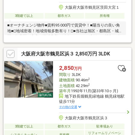
大阪府大阪市鶴見区茨田大宮１
3階建て以上
都市ガス
所有権
■オーナチェンジ物件■賃料95 000円で賃貸中！■陽当りの良い角
地■□地域密着！地域情報多数有り！□■当社は旭区・都島区・城東
区・鶴見区を中心に地域密着で活動をしており水面下の情報に自
信があります。詳しくは武和不動産販売まで！！☆お電話でのお
問い合わせがスムーズです！ ご希望の物件名と物件価格をお伝
大阪府大阪市鶴見区浜３ 2,850万円 3LDK
えください。■□住宅ローンは当社にお任せください！！□■『頭金
0円で購入したい・・』『リフォーム費用もローンを組みた
い・・』『既に借り入れがある・・』『月々の支払いが不
2,850
万円
安・・』『自営業だけどローンは組めるの？』等お客様に合った
間取り
3LDK
お借入れプランをご提案致しますので何で
2
建物面積
90.46m
2
土地面積
42.29m
築年月
1992年11月(築33年10ヶ月)
地下鉄長堀鶴見緑地線 鶴見緑地駅
徒歩11分
その他の交通
大阪府大阪市鶴見区浜３
3階建て以上
都市ガス
駐車場あり
リフォームリノベーシ
システムキッチン
所有権