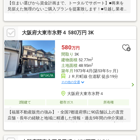
【住まい選びから資金計画まで、トータルでサポート】■将来を
見据えた無理のないご購入プランを提案致します！■引越し業者
提携！オプション工事最大40%OFF！■住宅ローン相談無料！今お
持ちのローンを最大500万円まで住宅ローンと1本化が可能！■住
宅ローンアドバイザー、住宅建築アドバイザー有資格者多数在
大阪府大東市氷野４ 580万円 3K
籍！【お家探しは『大阪市内売上No.1』のCENTURY21プラウデス
トグループにお任せ下さい！】【こちらの物件の魅力は‥】＃食洗
機・浴室暖房換気乾燥機など設備充実！＃各居室収納あり！お部
580
万円
屋が綺麗に片付きます！＃小・中学校が徒歩10分圏内でお子様に
間取り
3K
も安心です！
2
建物面積
52.77m
2
土地面積
48.95m
築年月
1973年4月(築53年5ヶ月)
ＪＲ片町線 住道駅 徒歩19分
その他の交通
大阪府大東市氷野４
2階建て
都市ガス
所有権
【福屋不動産販売の強み】・全国7都道府県に90店舗以上の直営
店舗・長年の経験と地域に精通した情報・過去5年間の仲介実績4
万件以上・FUKUYAグループ全体で購入・売却のサポート【物件
のおすすめポイント】■全居室に収納スペースがありますので、
スッキリとお使いいただけます。■浴室には窓があり、しっかり