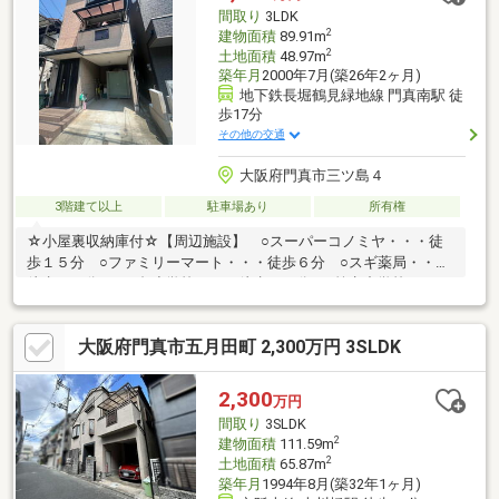
談は当社へ！頭金０円購入応援致します♪■現地ご内覧もしていた
間取り
3LDK
だけます！お気軽にお問合せ下さい♪
2
建物面積
89.91m
2
土地面積
48.97m
築年月
2000年7月(築26年2ヶ月)
地下鉄長堀鶴見緑地線 門真南駅 徒
歩17分
その他の交通
大阪府門真市三ツ島４
3階建て以上
駐車場あり
所有権
☆小屋裏収納庫付☆【周辺施設】 ○スーパーコノミヤ・・・徒
歩１５分 ○ファミリーマート・・・徒歩６分 ○スギ薬局・・・
徒歩１５分 ○二島小学校・・・徒歩１７分 ○第七中学校・・・
徒歩１６分◆毎週土日祝はおうち探しフェア開催中！◆要望等が
固まっていない方も是非ご来店ください！家づくりの説明や、リ
大阪府門真市五月田町 2,300万円 3SLDK
フォームに関しても予算を含めてわかりやすくご説明させていた
だきます。◆お家探しを始めようにも、何から始めればいいのか
分からない…◆そんな時は不動産情報ネットへお任せください！
2,300
万円
経験豊富なスタッフが、皆様の夢のマイホーム探しを全力でサポ
間取り
3SLDK
ートいたします！
2
建物面積
111.59m
2
土地面積
65.87m
築年月
1994年8月(築32年1ヶ月)