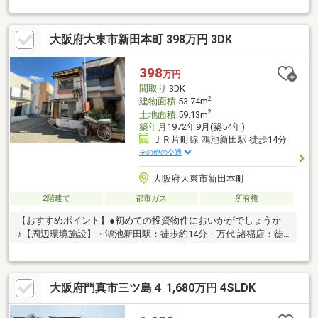
〇前道約6.7ｍあります〇コノミヤ門真千石東店 徒歩8分〇水桜
学園(小中一貫校) 徒歩5分●駐車場完備でお車でのご来店も安心●
大阪府大東市新田本町 398万円 3DK
キッズスペース完備●Google口コミにて高評価を頂いております
♪●住宅ローンのご相談が増加傾向にあります。 不安や疑問を一
緒に解決していきましょう！他社・他サイトの掲載物件もまとめ
398
万円
てご見学・ご提案可能です♪ぜひご相談ください(^^)
間取り
3DK
2
建物面積
53.74m
2
土地面積
59.13m
築年月
1972年9月(築54年)
ＪＲ片町線 鴻池新田駅 徒歩14分
その他の交通
大阪府大東市新田本町
2階建て
都市ガス
所有権
【おすすめポイント】●初めての投資物件においかがでしょうか
♪【周辺環境施設】・鴻池新田駅：徒歩約14分・万代 諸福店：徒
歩約7分・スギドラッグ 大東諸福店：徒歩約6分・セブン-イレブ
ン 大東新田西町店：徒歩約4分・ファミリーマート 大東新田西町
店：徒歩約9分・大東市立諸福中学校：徒歩約10分・大東市立諸
大阪府門真市三ツ島４ 1,680万円 4SLDK
福小学校：徒歩約12分・幼保連携型 認定こども園 茨田大宮こども
園：徒歩約4分・新田本町第1地域広場：徒歩約1分ご覧いただき
ありがとうございます♪是非お気軽にお問い合わせください♪