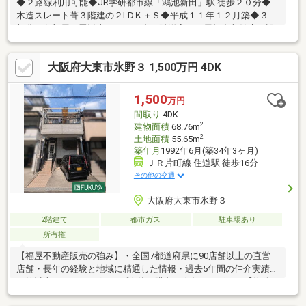
◆２路線利用可能◆JR学研都市線「鴻池新田」駅 徒歩２０分◆
木造スレート葺３階建の２LDＫ＋Ｓ◆平成１１年１２月築◆３階
部分は各部屋６畳以上あります◆３階洋室には屋根裏収納庫を設
置◆洗面室・浴室・トイレには窓があり、換気がしやすい設計で
す◆周辺には商業施設が充実しています◆２０２６年７月中旬リ
大阪府大東市氷野３ 1,500万円 4DK
フォーム完成・全室クロス張替え・フローリング張替え（洗面
室・トイレ除く）・CF張替え（洗面室・トイレ）キッチン新調
（食洗機設置）・ユニットバス新調・洗面化粧台新調・給湯器取
1,500
万円
替え・トイレ新調・建具取替え・窓取替え・屋根やり替え・防水
間取り
4DK
のやり替え
2
建物面積
68.76m
2
土地面積
55.65m
築年月
1992年6月(築34年3ヶ月)
ＪＲ片町線 住道駅 徒歩16分
その他の交通
大阪府大東市氷野３
2階建て
都市ガス
駐車場あり
所有権
【福屋不動産販売の強み】・全国7都道府県に90店舗以上の直営
店舗・長年の経験と地域に精通した情報・過去5年間の仲介実績4
万件以上・FUKUYAグループ全体で購入・売却のサポート【物件
のおすすめポイント】■約６帖の屋根裏収納ございます。■壁付け