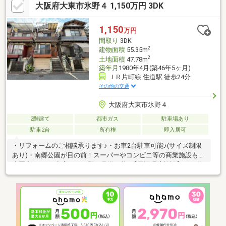
大阪府大東市氷野４ 1,150万円 3DK
1,150
万円
間取り
3DK
2
建物面積
55.35m
2
土地面積
47.78m
築年月
1980年4月(築46年5ヶ月)
ＪＲ片町線 住道駅 徒歩24分
その他の交通
大阪府大東市氷野４
2階建て
都市ガス
駐車場あり
駐車2台
所有権
即入居可
・リフォームのご相談承ります♪・お車2台駐車可能♪(サイズ制限
あり)・南郷公園が目の前！スーパーやコンビニ等の商業施設も徒
歩圏内です♪・空家につき即日見学可能♪【周辺環境施設】・万代
大東赤井店：徒歩約13分・ラ・ムー 大東新田店：徒歩約14分・ア
クロスプラザ 大東：徒歩約14分・ドラッグストアコスモス 赤井
店：徒歩約12分・デイリーヤマザキ 大東新田北町店：徒歩約4
分・ローソン 大東太子田三丁目店：徒歩約7分・大東市立南郷中
学校：徒歩約15分・大東市立南郷小学校：徒歩約10分・大東市立
保育所南郷保育所：徒歩約10分ご覧いただきありがとうございま