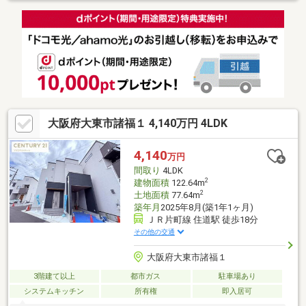
線良好・LDを見渡しながら調理ができる対面式キッチン・3階各
居室に収納スペースを確保・屋根付駐車スペース有(車種によ
る)▼周辺環境・大阪市立茨田東小学校 徒歩4分(約280m)・万代諸
福店 徒歩10分(約800m)■ ご希望の住まい探しをお手伝いします
━━━━━・・・物件の詳細・ご相談はお気軽にお問い合わせく
ださい。
大阪府大東市諸福１ 4,140万円 4LDK
4,140
万円
間取り
4LDK
2
建物面積
122.64m
2
土地面積
77.64m
築年月
2025年8月(築1年1ヶ月)
ＪＲ片町線 住道駅 徒歩18分
その他の交通
大阪府大東市諸福１
3階建て以上
都市ガス
駐車場あり
システムキッチン
所有権
即入居可