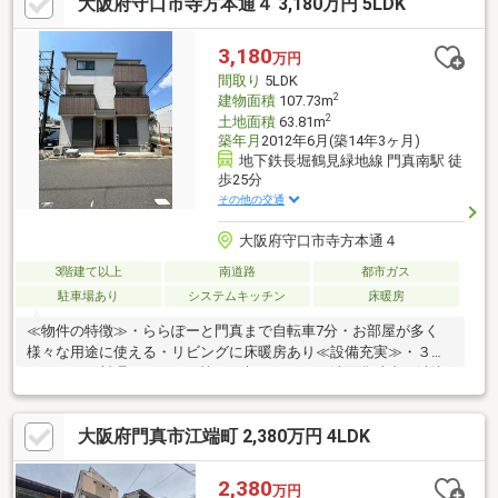
大阪府守口市寺方本通４ 3,180万円 5LDK
つき、陽当たり＆通風良好です。■ロフトが２か所にございま
す。■LDKに床暖房が２か所ございます。■対面式のキッチンなの
で、ご家族とコミュニケーションをとりながらお料理ができます
3,180
万円
ね。□建物面積に車庫面積約12.96平米を含みます。※お気軽にお
間取り
5LDK
問い合わせください。
2
建物面積
107.73m
2
土地面積
63.81m
築年月
2012年6月(築14年3ヶ月)
地下鉄長堀鶴見緑地線 門真南駅 徒
歩25分
その他の交通
大阪府守口市寺方本通４
3階建て以上
南道路
都市ガス
駐車場あり
システムキッチン
床暖房
≪物件の特徴≫・ららぽーと門真まで自転車7分・お部屋が多く
様々な用途に使える・リビングに床暖房あり≪設備充実≫・３口
コンロでお料理ラクラク・忙しい朝にうれしい洗面化粧台・清潔
な洗浄機能付温水シャワートイレ・浴室乾燥機付で雨の日でも気
にせずお洗濯・快適な暮らしを守るＴＶモニター付インターホン
大阪府門真市江端町 2,380万円 4LDK
≪周辺環境≫・守口市立錦小学校まで徒歩約５分(約388m)・守口
市立錦中学校まで徒歩約７分(約513m)・スーパーまで徒歩約６分
(約449m)
2,380
万円