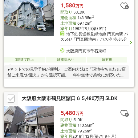
ます！ 【072-983-5716】
1,580
万円
間取り
5SLDK
2
建物面積
143.95m
2
土地面積
69.12m
築年月
1987年9月(築39年)
地下鉄長堀鶴見緑地線 門真南駅 バ
ス5分/「門真団地南」バス停 停歩5分
大阪府門真市千石東町
3階建て以上
駐車場あり
所有権
●ネットでの見学予約が便利♪ ご案内方法は「現地待ち合わせ/店
舗ご来店/お迎え」から選択可能。 年中無休で柔軟に対応いたし
ます♪〇ここの壁紙を張替えたい、トイレだけ新調したい等の リ
フォーム相談も承っております♪〇水桜学園(小中一貫校) 徒歩5
分〇コノミヤ門真千石東店 徒歩1分●駐車場完備でお車でのご来
大阪府大阪市鶴見区諸口６ 5,480万円 5LDK
店も安心●キッズスペース完備●Google口コミにて高評価を頂いて
おります♪●住宅ローンのご相談が増加傾向にあります。 不安や
疑問を一緒に解決していきましょう！他社・他サイトの掲載物件
5,480
万円
もまとめてご見学・ご提案可能です♪ぜひご相談ください(^^)
間取り
5LDK
2
建物面積
110.56m
2
土地面積
79.26m
築年月
2018年12月(築7年9ヶ月)