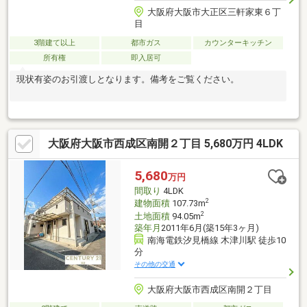
大阪府大阪市大正区三軒家東６丁
目
3階建て以上
都市ガス
カウンターキッチン
所有権
即入居可
現状有姿のお引渡しとなります。備考をご覧ください。
大阪府大阪市西成区南開２丁目 5,680万円 4LDK
5,680
万円
間取り
4LDK
2
建物面積
107.73m
2
土地面積
94.05m
築年月
2011年6月(築15年3ヶ月)
南海電鉄汐見橋線 木津川駅 徒歩10
分
その他の交通
大阪府大阪市西成区南開２丁目