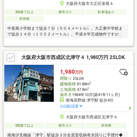
大阪府大阪市大正区泉尾４
3階建て以上
都市ガス
駐車場あり
所有権
中泉尾小学校まで徒歩７分（５０４メートル）。大正東中学校ま
で徒歩１４分（１０５２メートル）。平成８年完成物件ですがき
れいにお使いです。現在お住まい中のため、ご見学は事前にご予
約が必要ですが可能です。大阪シティバス南泉尾バス停まで徒歩
３分（２０３メートル）、泉尾４丁目バス停まで徒歩６分（４６
大阪府大阪市西成区北津守４ 1,980万円 2SLDK
６メートル）。
1,980
万円
間取り
2SLDK
2
建物面積
81.88m
2
土地面積
47.8m
築年月
1984年10月(築41年11ヶ月)
南海高野線 津守駅 徒歩4分
その他の交通
大阪府大阪市西成区北津守４
3階建て以上
都市ガス
所有権
南海汐見橋線「津守」駅徒歩３分全居室収納有水回りに手摺付◆