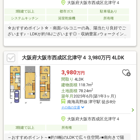
大阪府大阪市西成区北津守４
3階建て以上
都市ガス
駐車場あり
システムキッチン
浴室乾燥機
所有権
☆おすすめポイント☆・南面バルコニーの為、陽当たり良好でご
ざいます♪・LDKが約18Jございます◎・収納豊富♪ウォークイン
クローゼットもございます♪・駅近で商店街もある為、利便性の良
い住まいでございます◎☆ご内覧について☆・平日や夜遅い時間
帯のご内覧も可能♪・ご自宅や最寄り駅など、ご指定の場所まで送
大阪府大阪市西成区北津守４ 3,980万円 4LDK
迎します♪・現地の待ち合わせも可能♪・お子様連れでもご安心く
ださい、チャイルドシートもございます◎【個別FP相談会（無
料）】住宅ローン、資金のご相談についても大歓迎◎他社様で住
3,980
万円
宅ローンが難しいと言われた方も弊社にご相談くださいませ♪
間取り
4LDK
2
建物面積
118.7m
2
土地面積
78.24m
築年月
2025年6月(築1年3ヶ月)
南海高野線 津守駅 徒歩8分
その他の交通
大阪府大阪市西成区北津守４
3階建て以上
所有権
～おすすめポイント～■約18帖のLDKで広々住空間♪■南向きで陽