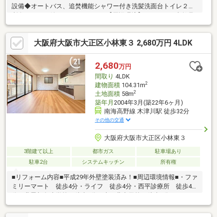
設備◆オートバス、追焚機能シャワー付き洗髪洗面台トイレ２か
所有モニター付きインターホン 【周辺環境】スーパー玉出鶴見
橋店 徒歩１３分ファミリーマート北津守三丁目店 徒歩６分
ラ・ムー北津守店 徒歩７分 大阪市立鶴見橋中学校 徒歩９分
大阪府大阪市大正区小林東３ 2,680万円 4LDK
大阪市立北津守小学校 徒歩４分ひかり学園 徒歩２分医療法人
愛壽会愛壽記念病院 徒歩９分西成津守郵便局 徒歩６分 ※設
備修補を含む売主の契約不適合責任免責※図面と現況が異なる場
2,680
万円
合は現況優先※掲載画像はＡＩ使用の空き家イメージ。現況居住
間取り
4LDK
中の為、家具等有※掲載画※景観法
2
建物面積
104.31m
2
土地面積
58m
築年月
2004年3月(築22年6ヶ月)
南海高野線 木津川駅 徒歩32分
その他の交通
大阪府大阪市大正区小林東３
3階建て以上
都市ガス
駐車場あり
駐車2台
システムキッチン
所有権
■リフォーム内容■平成29年外壁塗装済み！■周辺環境情報■・ファ
ミリーマート 徒歩4分・ライフ 徒歩4分・西平診療所 徒歩4
分・北恩加島小学校 徒歩4分・大正北中学校 徒歩5分□■センチ
ュリー21西九条店の強み■□＊此花・港・大正・西淀川の大阪ベイ
エリアに強い地域密着型店舗！＊不動産仲介歴10年以上！地域に