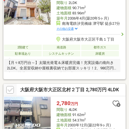
間取り
2LDK
2
建物面積
90.71m
2
土地面積
83.96m
築年月
2006年4月(築20年5ヶ月)
南海電鉄汐見橋線 津守駅 徒歩27分
その他の交通
大阪府大阪市大正区千島１丁目
2階建て
南道路
都市ガス
駐車場あり
システムキッチン
床暖房
【月々8万円台～】太陽光発電＆床暖房完備！充実設備の南向き
2LDK。全居室収納や屋根裏収納でお部屋スッキリ！2、980万円で
叶える快適エコライフ。本日ご内覧可能です。お気軽にご相談く
ださい！
大阪府大阪市大正区北村２丁目 2,780万円 4LDK
2,780
万円
間取り
4LDK
2
建物面積
91.62m
2
土地面積
54.37m
築年月
2003年12月(築22年9ヶ月)