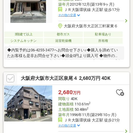
築年月
2012年12月(築13年9ヶ月)
ＪＲ大阪環状線 大正駅 徒歩17分
その他の交通
大阪府大阪市大正区三軒家東６
3階建て以上
都市ガス
駐車場あり
システムキッチン
浴室乾燥機
所有権
◆内覧予約は06-4255-3477へお問合せ下さい♪◆購入を諦めてい
たお客様も是非お問合せ下さい◆頭金0円より購入可 ◆物件の特
徴・水廻りLDKに集結で家事動線抜群！・7.3mの広々間口♪・「南
海・環状線・大阪メトロ」の３沿線利用可◎通勤通学便利♪・全室
窓あり！◆見るだけ大歓迎◆接客対応品質に自信があり◆夜間早
大阪府大阪市大正区泉尾４ 2,680万円 4DK
朝もお気軽にご連絡ください！◆無料送迎可「購入するか分から
ないけど見るだけ見たい」「他社の物件もまとめて見てみたい」
等 ご購入をご検討中のお客様にとって、より良い条件でご購入頂
2,680
万円
く為に精一杯サポート致します不動産の事なら何でもお気軽にご
間取り
4DK
相談下さい！
2
建物面積
110.61m
2
土地面積
50.48m
築年月
1996年11月(築29年10ヶ月)
ＪＲ大阪環状線 大正駅 徒歩21分
その他の交通