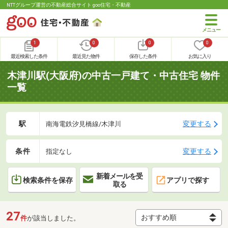
NTTグループ運営の不動産総合サイト goo住宅・不動産
1
0
0
0
最近検索した条件
最近見た物件
保存した条件
お気に入り
木津川駅(大阪府)の中古一戸建て・中古住宅 物件
一覧
駅
変更する
南海電鉄汐見橋線/木津川
条件
変更する
指定なし
新着メールを受
検索条件を保存
アプリで探す
取る
27
件
が該当しました。