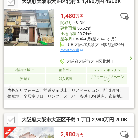
大阪府大阪市大正区北村１ 1,480万円 4SLDK
覧していただけます。++大阪市立三軒家東小学校まで約４００ｍ
++++大阪市立大正東中学校まで約４８０ｍ++◇セブンイレブン
三軒家東五丁目店まで約１６０ｍ◇◇スーパーオオカワ三軒家東
1,480
万円
店まで約３２０ｍ◇◇大正泉尾郵便局まで約４００ｍ◇◇マツモ
間取り
4SLDK
トキヨシ泉尾店まで約３５０ｍ◇
2
建物面積
86.52m
2
土地面積
38.74m
築年月
1953年8月(築73年1ヶ月)
ＪＲ大阪環状線 大正駅 徒歩26分
その他の交通
大阪府大阪市大正区北村１
3階建て以上
都市ガス
システムキッチン
リフォームリノベーシ
所有権
即入居可
ョン
内外装リフォーム、前道６ｍ以上、リノベーション、即引渡可、
整形地、全居室フローリング、スーパー 徒歩10分以内、市街地が
近い、システムキッチン、全居室収納、駅まで平坦、閑静な住宅
地、ワイドバルコニー、トイレ２ヶ所、外装リフォーム、南面バ
ルコニー、フローリング張替、都市近郊、前面棟無、３階建以
大阪府大阪市大正区千島１丁目 2,980万円 2LDK
上、小学校 徒歩10分以内、平坦地
2,980
万円