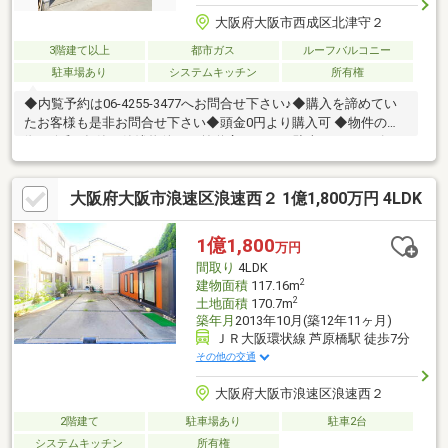
大阪府大阪市西成区北津守２
3階建て以上
都市ガス
ルーフバルコニー
駐車場あり
システムキッチン
所有権
◆内覧予約は06-4255-3477へお問合せ下さい♪◆購入を諦めてい
たお客様も是非お問合せ下さい◆頭金0円より購入可 ◆物件の特
徴・令和2年築の築浅物件！・前道広々6.4m！駐車もスムーズ♪・
ビルトインガレージあり・屋上ルーフバルコニー付き！・約17.5
帖の広々LDK◆見るだけ大歓迎◆接客対応品質に自信があり◆夜
大阪府大阪市浪速区浪速西２ 1億1,800万円 4LDK
間早朝もお気軽にご連絡ください！◆無料送迎可「購入するか分
からないけど見るだけ見たい」「他社の物件もまとめて見てみた
い」等 ご購入をご検討中のお客様にとって、より良い条件でご購
1億1,800
万円
入頂く為に精一杯サポート致します不動産の事なら何でもお気軽
間取り
4LDK
にご相談下さい！
2
建物面積
117.16m
2
土地面積
170.7m
築年月
2013年10月(築12年11ヶ月)
ＪＲ大阪環状線 芦原橋駅 徒歩7分
その他の交通
大阪府大阪市浪速区浪速西２
2階建て
駐車場あり
駐車2台
システムキッチン
所有権