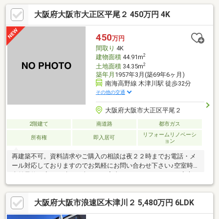
大阪府大阪市大正区平尾２ 450万円 4K
450
万円
間取り
4K
2
建物面積
44.91m
2
土地面積
34.35m
築年月
1957年3月(築69年6ヶ月)
南海高野線 木津川駅 徒歩32分
その他の交通
大阪府大阪市大正区平尾２
2階建て
南道路
都市ガス
リフォームリノベーシ
所有権
即入居可
ョン
再建築不可。資料請求やご購入の相談は夜２２時までお電話・メ
ール対応しておりますのでお気軽にお問い合わせ下さい♪空室時は
事前予約で夜２２時まで喜んでご案内させていただきます♪安心の
現地集合・現地解散でＯＫ♪弊社預かり物件の為、初めてのマイホ
ーム購入・不動産投資で住宅ローンや投資ローンが利用出来るの
大阪府大阪市浪速区木津川２ 5,480万円 6LDK
かが不安。収入が低い・過去に信用情報にキズがあるなど他社で
全く相手にしてもらえなかった等の理由で諦めるまえに弊社へ一