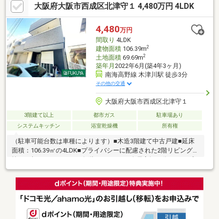
大阪府大阪市西成区北津守１ 4,480万円 4LDK
も詳しいスタッフが在籍！＊多数の銀行からお客様に合う住宅ロ
ーンをご紹介します！
4,480
万円
間取り
4LDK
2
建物面積
106.39m
2
土地面積
69.69m
築年月
2022年6月(築4年3ヶ月)
南海高野線 木津川駅 徒歩3分
その他の交通
大阪府大阪市西成区北津守１
3階建て以上
都市ガス
駐車場あり
システムキッチン
浴室乾燥機
所有権
（駐車可能台数は車種によります）■木造3階建て中古戸建■延床
面積：106.39㎡の4LDK■プライバシーに配慮された2階リビング■
忙しい朝にもうれしい、各階トイレあり■全居室振り分けタイプ
の間取り■水回りを2階に集中させた生活のしやすい家事同線■5沿
線利用可能にて通勤・通学にも便利な立地（南海電鉄汐見橋・JR
大阪環状線・大阪市御堂筋線・大阪市四つ橋線・大和路線）・フ
ァミリーマート北津守三丁目店：約550ｍ・ラ・ムー北津守店：
約450ｍ・浪速芦原郵便局：約500ｍ・北津守東公園：約110ｍ・
千島ガーデンモール：約1000ｍ・あべのキューズモール：約