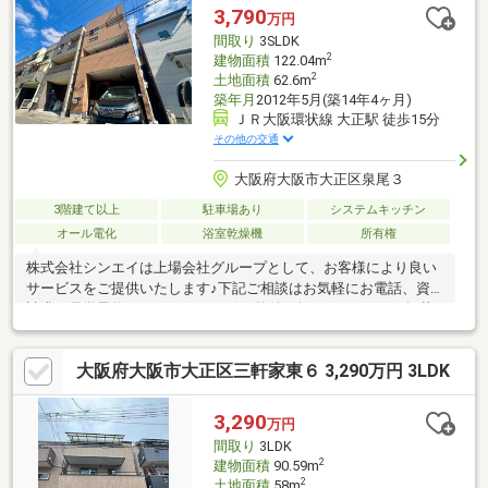
伝えください。お問い合わせ頂いた物件の他にもご希望条件に合
3,790
万円
った物件をご提案させて頂きます。【フリーダイヤル】0120-979-
間取り
3SLDK
232（通話無料）
2
建物面積
122.04m
2
土地面積
62.6m
築年月
2012年5月(築14年4ヶ月)
ＪＲ大阪環状線 大正駅 徒歩15分
その他の交通
大阪府大阪市大正区泉尾３
3階建て以上
駐車場あり
システムキッチン
オール電化
浴室乾燥機
所有権
株式会社シンエイは上場会社グループとして、お客様により良い
サービスをご提供いたします♪下記ご相談はお気軽にお電話、資料
請求、見学予約をクリック♪●一緒に物件を探してほしい！●掲載
物件が気になる！●他掲載の物件をまとめて内覧したい！●諸費用
がいくらかかる？●住宅ローンって？●住み替えの場合は？●購
大阪府大阪市大正区三軒家東６ 3,290万円 3LDK
入・売却の流れは？●税金って必要？●リフォームについて●アフ
ターサービスについてなど、あらゆる悩みを解決いたします♪
3,290
万円
間取り
3LDK
2
建物面積
90.59m
2
土地面積
58m