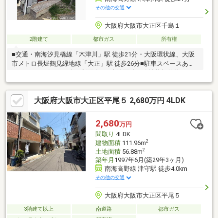
その他の交通
大阪府大阪市大正区千島１
2階建て
都市ガス
所有権
■交通・南海汐見橋線「木津川」駅 徒歩21分・大阪環状線、大阪
市メトロ長堀鶴見緑地線「大正」駅 徒歩26分■駐車スペースあり
ます（サイズによる車種制限有）■土地面積に路地状部分約12.00
㎡含みます■専有面積：80.39㎡、4LDKタイプの間取です■小屋裏
収納あります■ライフインフォメーション・ファミリーマート大
大阪府大阪市大正区平尾５ 2,680万円 4LDK
正千島一丁目店…徒歩8分（約630m）・ファミリーマート大正千
島店…徒歩13分（約1020m）・スーパーマルハチ大正店…徒歩13分
（約990m）・千島公園…徒歩7分（約510m）・泉尾東小学校…徒
2,680
万円
歩12分（960m）・大正北中学校…徒歩20分（1550m）
間取り
4LDK
2
建物面積
111.96m
2
土地面積
56.88m
築年月
1997年6月(築29年3ヶ月)
南海高野線 津守駅 徒歩4.0km
その他の交通
大阪府大阪市大正区平尾５
3階建て以上
南道路
都市ガス