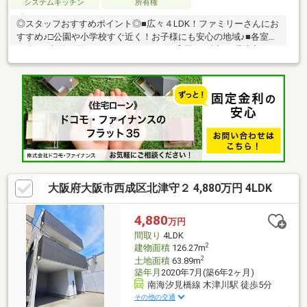
システムキッチン
所有権
◎スタッフおすすめポイント◎■広々４LDK！ファミリーさんにお
すすめ♪□公園や小学校すぐ近く！お子様にも安心の地域♪■各室に
CL有り♪収納に困らない♪□スーパー・保育園すぐ近く♪環境良好♪■
ローンのお悩みもぜひお気軽にお聞かせください♪～周辺環境～サ
ボイ恩加島味道楽 徒歩３分ローソン大正平尾四丁目店 徒歩３
分大阪市立平尾小学校 徒歩６分大阪市大正中学校 徒歩８分南
恩加島幼稚園 徒歩３分□７ARC公式LINEができました！！
SUUMOに載っていない物件も多数ございます。お気軽に何でも
お問い合わせください！
大阪府大阪市西成区北津守２ 4,880万円 4LDK
4,880
万円
間取り
4LDK
2
建物面積
126.27m
2
土地面積
63.89m
築年月
2020年7月(築6年2ヶ月)
南海汐見橋線 木津川駅 徒歩5分
その他の交通