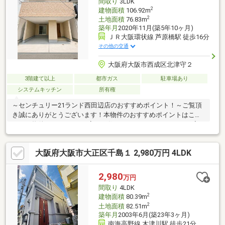
間取り
3LDK
2
建物面積
106.92m
2
土地面積
76.83m
築年月
2020年11月(築5年10ヶ月)
ＪＲ大阪環状線 芦原橋駅 徒歩16分
その他の交通
大阪府大阪市西成区北津守２
3階建て以上
都市ガス
駐車場あり
システムキッチン
所有権
～センチュリー21ランド西田辺店のおすすめポイント！～ご覧頂
き誠にありがとうございます！本物件のおすすめポイントはこち
ら！＜物件について＞■丁寧にお住まいになられていたため、室
内状態は良好です。＜立地＞■大阪環状線「芦原橋」駅より徒歩
約16分お気軽にお問い合わせください！＜センチュリー21ランド
大阪府大阪市大正区千島１ 2,980万円 4LDK
について＞●センチュリー21ランド西田辺店は・・・ お客様の
ニーズに寄り添い、大切なお住まいのご購入に最後まで伴走いた
します！●リフォームのご相談も承っております。●不動産に関す
2,980
万円
るお悩み等、なんでもお気軽にご相談くださいませ！
間取り
4LDK
2
建物面積
80.39m
2
土地面積
82.51m
築年月
2003年6月(築23年3ヶ月)
南海高野線 木津川駅 徒歩21分