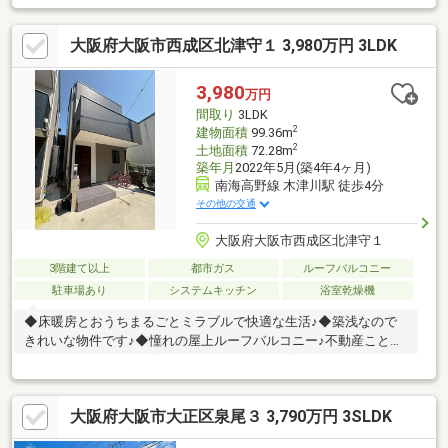
ー、コンビニまで徒歩5分♪● 徒歩圏内に便利な周辺環境揃ってま
す♪⌒⌒⌒⌒⌒⌒ 周辺環境 ⌒⌒⌒⌒⌒⌒● サンディ大正小林
大阪府大阪市西成区北津守１ 3,980万円 3LDK
店：徒歩5分● セブンイレブン大阪小林東3丁目店：徒歩5分● 小林
公園：徒歩3分＼ 福屋では、リフォームのご相談も承ります ／気
になる部分をピンポイントでリフォーム。長く快適に暮らせる住
3,980
万円
まいづくりをご提案いたします♪
間取り
3LDK
2
建物面積
99.36m
2
土地面積
72.28m
築年月
2022年5月(築4年4ヶ月)
南海高野線 木津川駅 徒歩4分
その他の交通
大阪府大阪市西成区北津守１
3階建て以上
都市ガス
ルーフバルコニー
駐車場あり
システムキッチン
浴室乾燥機
◆床暖房とおうちまるごとミラブルで快適な生活♪◆築浅なので
きれいな物件です♪◆憧れの屋上ルーフバルコニー♪不動産ことな
らホーミーライフにお任せください。■やっぱりホーミーライフ
だね！■ホーミーライフだからこそできるご提案を致します。ま
ずは、お問い合わせフォームからお問い合わせください。お客様
大阪府大阪市大正区泉尾３ 3,790万円 3SLDK
専属の担当からご連絡を致しますので、ご都合のよろしいお日に
ちをご相談ください。その際、お客様のご希望条件を担当までお