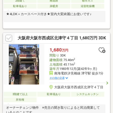
2階建て
南道路
都市ガス
駐車場あり
床暖房
浴室乾燥機
★4LDK＋カースペース付き★室内大変綺麗にお使いです♪
大阪府大阪市西成区北津守４丁目 1,680万円 3DK
1,680
万円
間取り
3DK
2
建物面積
75.46m
2
土地面積
45.11m
築年月
1983年12月(築42年9ヶ月)
南海電鉄汐見橋線 津守駅 徒歩7分
その他の交通
大阪府大阪市西成区北津守４丁目
3階建て以上
駐車場あり
システムキッチン
所有権
オーナーチェンジ物件 ※売主の聞き取りによると民泊廃業して
いるとのことです。