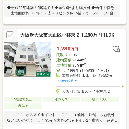
◆平成25年建築の2階建て！◆頭金0円より購入可 ◆物件の特徴
・土地面積約51.6坪！・広々リビング約25帖・カースペース2台駐
車可・アクセス便利な立地・周辺環境充実◆見るだけ大歓迎◆接
客対応品質に自信があり◆ご相談だけでも承ります◆夜間早朝も
お気軽にご連絡ください！◆無料送迎可
大阪府大阪市大正区小林東２ 1,280万円 1LDK
◇―◇―◇―◇―◇―◇―◇―◇―◇―◇―◇「購入するか分からな
いけど見るだけ見たい」「家を見るのが初めてで不安」「他社の
物件もまとめて見てみたい」等 ご購入をご検討中のお客様にとっ
1,280
万円
て、より良い条件でご購入頂く為に精一杯サポート致します！不
間取り
1LDK
動産の事なら何でもお気軽にご相談下さい！
2
建物面積
73.44m
2
土地面積
35.91m
築年月
1993年8月(築33年1ヶ月)
南海高野線 木津川駅 徒歩32分
その他の交通
大阪府大阪市大正区小林東２
3階建て以上
都市ガス
駐車場あり
所有権
⌒⌒⌒⌒ オススメポイント ⌒⌒⌒⌒● 倉庫・店舗・収益物件
などにいかがでしょうか♪● 前道約6m♪● トイレ2ヶ所有り！込み
合う心配なしですね♪● 安心安全のシャッター付きです♪● スーパ