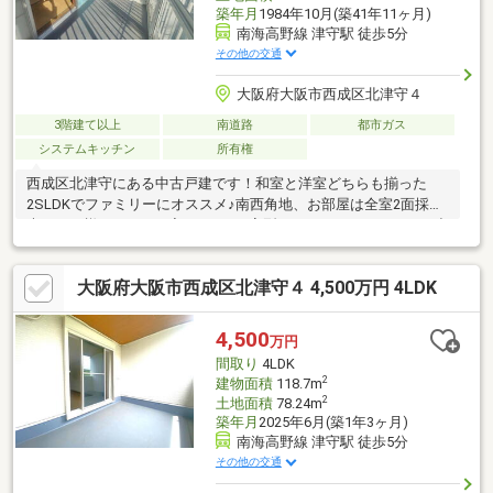
築年月
1984年10月(築41年11ヶ月)
南海高野線 津守駅 徒歩5分
その他の交通
大阪府大阪市西成区北津守４
3階建て以上
南道路
都市ガス
システムキッチン
所有権
西成区北津守にある中古戸建です！和室と洋室どちらも揃った
2SLDKでファミリーにオススメ♪南西角地、お部屋は全室2面採
光！お日様がたっぷり入ります。L字型のシステムキッチンには出
窓付きで解放感有。各居室に収納スペース付きなのもポイントで
す♪3階バルコニーにはサンルーム設置済み！雨の日のお洗濯やプ
大阪府大阪市西成区北津守４ 4,500万円 4LDK
ライベートスペースとしての利用もGOOD北津守小学校まで徒歩4
分、鶴見橋中学校まで徒歩10分。「津守」駅まで徒歩5分、周辺
にはスーパーやコンビニ等有で通勤通学だけでなくお買い物も便
4,500
万円
利な立地です。内見等お気軽にお問い合わせください。
間取り
4LDK
2
建物面積
118.7m
2
土地面積
78.24m
築年月
2025年6月(築1年3ヶ月)
南海高野線 津守駅 徒歩5分
その他の交通