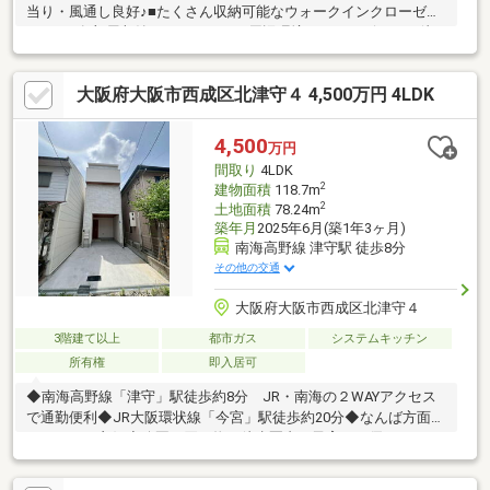
当り・風通し良好♪■たくさん収納可能なウォークインクローゼッ
トあり■各部屋収納スペースあり～周辺環境～・コンビニまで徒
歩約10分・スーパーまで徒歩約11分・郵便局まで徒歩約8分・公
園まで徒歩約12分大阪市立北津守小学校まで徒歩約7分とお子様
大阪府大阪市西成区北津守４ 4,500万円 4LDK
の通いやすい距離♪公園も近く、子育て世代の方にもおすすめ！そ
の他、周辺には生活に便利な施設が充実！ぜひ、一度ご覧になっ
てみませんか♪住宅ローンや資金計画などお気軽にご相談くださ
4,500
万円
い！お気軽にお問合せください！
間取り
4LDK
2
建物面積
118.7m
2
土地面積
78.24m
築年月
2025年6月(築1年3ヶ月)
南海高野線 津守駅 徒歩8分
その他の交通
大阪府大阪市西成区北津守４
3階建て以上
都市ガス
システムキッチン
所有権
即入居可
◆南海高野線「津守」駅徒歩約8分 JR・南海の２WAYアクセス
で通勤便利◆JR大阪環状線「今宮」駅徒歩約20分◆なんば方面へ
もアクセス良好◆公園も買い物も徒歩圏内！子育てに優しいエリ
ア◆収納たっぷり・車庫付き部屋数の多い4LDK■盆休み期間も休
まず営業致します！ 内覧希望のお客様は当資料請求または、お