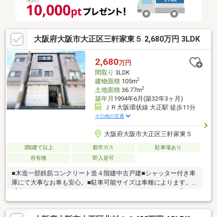
3.0Km
大阪府大阪市大正区三軒家東５ 2,680万円 3LDK
2,680
万円
間取り
3LDK
2
建物面積
105m
2
土地面積
36.77m
築年月
1994年6月(築32年3ヶ月)
ＪＲ大阪環状線 大正駅 徒歩11分
その他の交通
大阪府大阪市大正区三軒家東５
3階建て以上
都市ガス
駐車場あり
所有権
即入居可
■木造一部鉄筋コンクリート造４階建中古戸建■シャッター付き車
庫にて大事なお車も安心。■駐車可能サイズは車種によります。
【高さ：約２.４５ｍ・幅：約２.３５ｍ・奥行：約５.２０ｍ】■
和・洋室有り。■忙しい朝にもうれしいトイレ２か所有り。■浴
室・洗面室には窓があり換気良好。■空き家につきゆっくりと内