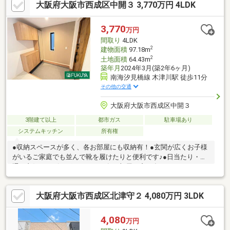
大阪府大阪市西成区中開３ 3,770万円 4LDK
電話にて事前に内覧予約をお願いします。 ＊ご希望のお客様へ
は内覧時の送迎も致します。 ■お問い合わせは 株式会
社 賃貸のギャラント 宗右衛門町支店 ０６-６２１１‐２７２
3,770
万円
７ ０９０－９７７７ー２５５５ 担当：小山（コヤマ）まで。
間取り
4LDK
＊ご希望のお客様への送迎も致します。
2
建物面積
97.18m
2
土地面積
64.43m
築年月
2024年3月(築2年6ヶ月)
南海汐見橋線 木津川駅 徒歩11分
その他の交通
大阪府大阪市西成区中開３
3階建て以上
都市ガス
駐車場あり
システムキッチン
所有権
●収納スペースが多く、各お部屋にも収納有！●玄関が広くお子様
がいるご家庭でも並んで靴を履けたりと便利です♪●日当たり・風
通し良好、リビングはもちろん各お部屋も窓が多くなっておりま
す。●カウンターキッチンでリビングの様子を見ながらお料理が
可能♪●リビング階段でご家族の会話も増えそうです♪●室内大変綺
大阪府大阪市西成区北津守２ 4,080万円 3LDK
麗にお使いです。
4,080
万円