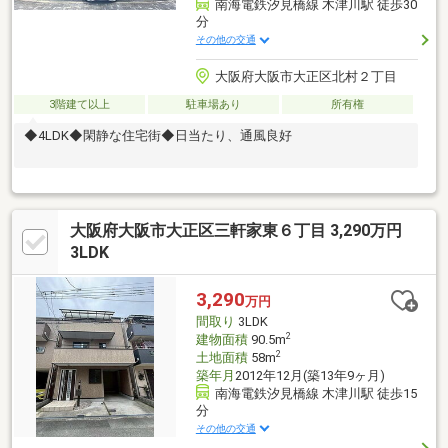
南海電鉄汐見橋線 木津川駅 徒歩30
分
その他の交通
大阪府大阪市大正区北村２丁目
3階建て以上
駐車場あり
所有権
◆4LDK◆閑静な住宅街◆日当たり、通風良好
大阪府大阪市大正区三軒家東６丁目 3,290万円
3LDK
3,290
万円
間取り
3LDK
2
建物面積
90.5m
2
土地面積
58m
築年月
2012年12月(築13年9ヶ月)
南海電鉄汐見橋線 木津川駅 徒歩15
分
その他の交通