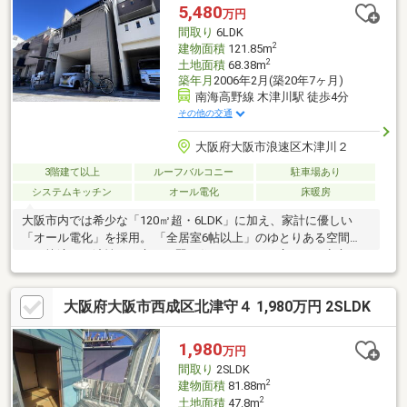
度ご相談くださいませ♪安心の宅地建物取引士の国家資格者及び住
5,480
万円
宅ローンアドバイザーが喜んでご対応致します♪賃貸５．２万円同
間取り
6LDK
時募集中♪想定利回り１３．８％♪
2
建物面積
121.85m
2
土地面積
68.38m
築年月
2006年2月(築20年7ヶ月)
南海高野線 木津川駅 徒歩4分
その他の交通
大阪府大阪市浪速区木津川２
3階建て以上
ルーフバルコニー
駐車場あり
システムキッチン
オール電化
床暖房
大阪市内では希少な「120㎡超・6LDK」に加え、家計に優しい
「オール電化」を採用。 「全居室6帖以上」のゆとりある空間
で、快適と経済性を両立した賢い住まいです。■広さも、安心
も、利便性も ・火を使わず安心、光熱費も一本化できるオール電
化住宅 ・1階に独立2部屋あり！二世帯や在宅ワークに最適 ・家事
大阪府大阪市西成区北津守４ 1,980万円 2SLDK
動線が良い「2階水回り」＆収納豊富 ・駅徒歩4分、スーパー
「ラ・ムー」徒歩9分で生活便利部屋数も、広さも、ランニングコ
ストも諦めたくない方へ。 都心でのゆとりある暮らしを、ぜひ現
1,980
万円
地でご体感ください。
間取り
2SLDK
2
建物面積
81.88m
2
土地面積
47.8m