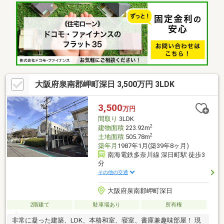
大阪府泉南郡岬町深日 3,500万円 3LDK
3,500
万円
間取り
3LDK
2
建物面積
223.92m
2
土地面積
505.78m
築年月
1987年1月(築39年8ヶ月)
南海電鉄多奈川線 深日町駅 徒歩3
分
その他の交通
大阪府泉南郡岬町深日
2階建て
駐車場あり
所有権
非常に凝った建築、LDK、本格和室、寝室、書庫兼趣味部屋！ 現