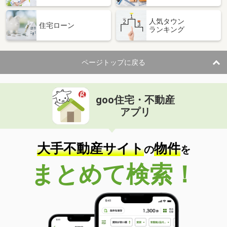
人気タウン
住宅ローン
ランキング
ページトップに戻る
goo住宅・不動産
アプリ
大手不動産サイト
物件
の
を
まとめて検索！