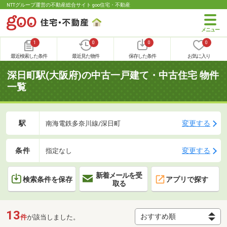
NTTグループ運営の不動産総合サイト goo住宅・不動産
1
0
0
0
最近検索した条件
最近見た物件
保存した条件
お気に入り
深日町駅(大阪府)の中古一戸建て・中古住宅 物件
一覧
駅
変更する
南海電鉄多奈川線/深日町
条件
変更する
指定なし
新着メールを受
検索条件を保存
アプリで探す
取る
13
件
が該当しました。