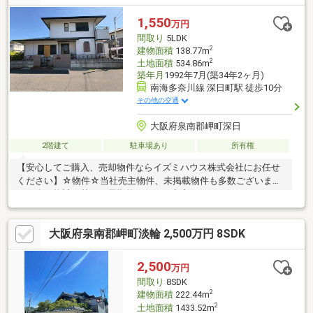
1,550
万円
間取り
5LDK
2
建物面積
138.77m
2
土地面積
534.86m
築年月
1992年7月(築34年2ヶ月)
南海多奈川線 深日町駅 徒歩10分
その他の交通
大阪府泉南郡岬町深日
2階建て
駐車場あり
所有権
【安心してご購入、売却物件ならイズミハウス株式会社にお任せ
ください】☆物件☆当社売主物件、未掲載物件も多数ございま
す。人口統計を基に、長期的にみても空室リスクの低いエリアに
特化しております。☆無料相談☆不動産投資をご検討されるにあ
たってお客様にどんなメリットがあるか、また、疑問点、ご不安
大阪府泉南郡岬町淡輪 2,500万円 8SDK
点などに対し丁寧にご説明致します。さらに、ご購入時のご資金
計画、ローン、節税対策についてもご説明致します。☆アフター
ケア☆ご購入後のアフターケアも当社にお任せ下さい。不動産全
2,500
万円
般に関わるご相談も当社スタッフが分かりやすくご説明、ご対応
間取り
8SDK
致します。◇まずはお気軽にお問い合わせ下さい◇
2
建物面積
222.44m
2
土地面積
1433.52m