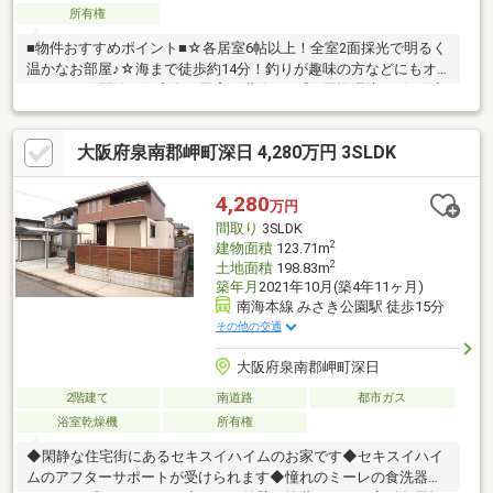
所有権
■物件おすすめポイント■☆各居室6帖以上！全室2面採光で明るく
温かなお部屋♪☆海まで徒歩約14分！釣りが趣味の方などにもオ
ススメ！☆閑静な住宅街！子育て世代にも◎■周辺環境■・岬町立
淡輪小学校まで徒歩13分（約1000ｍ）・岬町立岬中学校まで徒歩
約27分（約2100ｍ）・スーパーオークワ岬店まで徒歩約37分（約
大阪府泉南郡岬町深日 4,280万円 3SLDK
2900ｍ）・ローソンみさき公園前店まで徒歩14分（約1100ｍ）・
ウエルシア岬淡輪店まで徒歩約15分（約1200ｍ）
4,280
万円
間取り
3SLDK
2
建物面積
123.71m
2
土地面積
198.83m
築年月
2021年10月(築4年11ヶ月)
南海本線 みさき公園駅 徒歩15分
その他の交通
大阪府泉南郡岬町深日
2階建て
南道路
都市ガス
浴室乾燥機
所有権
◆閑静な住宅街にあるセキスイハイムのお家です◆セキスイハイ
ムのアフターサポートが受けられます◆憧れのミーレの食洗器に