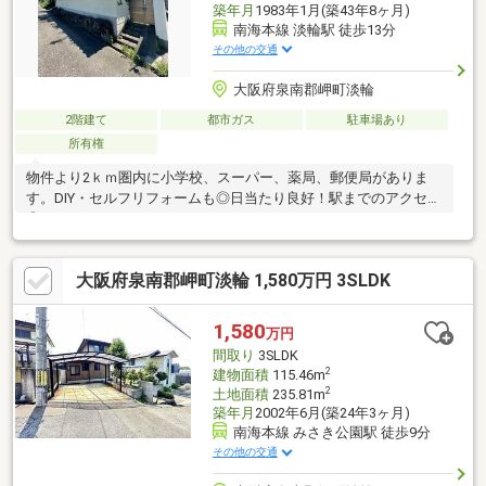
築年月
1983年1月(築43年8ヶ月)
南海本線 淡輪駅 徒歩13分
その他の交通
大阪府泉南郡岬町淡輪
2階建て
都市ガス
駐車場あり
所有権
物件より2ｋｍ圏内に小学校、スーパー、薬局、郵便局がありま
す。DIY・セルフリフォームも◎日当たり良好！駅までのアクセス
◎
大阪府泉南郡岬町淡輪 1,580万円 3SLDK
1,580
万円
間取り
3SLDK
2
建物面積
115.46m
2
土地面積
235.81m
築年月
2002年6月(築24年3ヶ月)
南海本線 みさき公園駅 徒歩9分
その他の交通