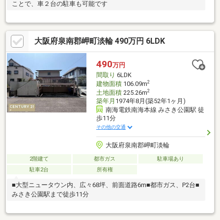
ことで、車２台の駐車も可能です
大阪府泉南郡岬町淡輪 490万円 6LDK
490
万円
間取り
6LDK
2
建物面積
106.09m
2
土地面積
225.26m
築年月
1974年8月(築52年1ヶ月)
南海電鉄南海本線 みさき公園駅 徒
歩11分
その他の交通
大阪府泉南郡岬町淡輪
2階建て
都市ガス
駐車場あり
駐車2台
所有権
■大型ニュータウン内、広々68坪、前面道路6m■都市ガス、P2台■
みさき公園駅まで徒歩11分