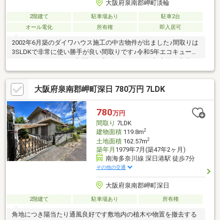
大阪府泉南郡岬町淡輪
2階建て
駐車場あり
駐車2台
オール電化
所有権
即入居可
2002年6月築のダイワハウス施工の中古物件が出ました♪間取りは
3SLDKで非常に使い勝手が良い間取りです♪令和5年エコキュー
ト、キッチン、トイレ新調。令和8年7月クロス一部交換し非常に
綺麗な状態です♪2Fからは海も見えて癒されます。静かにゆった
りと暮らしたい方は、ぜひ一度ご覧ください
大阪府泉南郡岬町深日 780万円 7LDK
♪********************※令和8年度固定資産税：66965円/年※令和5
年、オール電化、キッチン、トイレ新調。令和8年7月、脱衣所床
壁張替え、ＬＤＫ壁張替え、階段壁張替え、玄関一部壁張替え、2
780
万円
Ｆ2部屋一部クロス張替え等 カーポート※前面道路約22平米、私
間取り
7LDK
道負担あり※オール電化住宅
2
建物面積
119.8m
2
土地面積
162.57m
築年月
1979年7月(築47年2ヶ月)
南海多奈川線 深日港駅 徒歩7分
その他の交通
大阪府泉南郡岬町深日
2階建て
駐車場あり
所有権
角地につき陽当たり通風良好です敷地内の植木や物置を撤去する