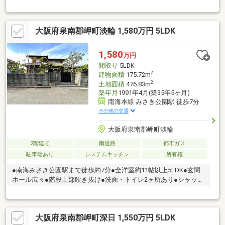
クリナップのキッチン！◆タイル外壁（塗装不要）・高耐久屋根
なので、メンテナンス費用がかかりません◆リビングの延長線上
としてウッドデッキ、芝生があるので、ＢＢＱ等も楽しめ、お子
大阪府泉南郡岬町淡輪 1,580万円 5LDK
様を安心して遊ばせられます◆大型ＣＬ、ＷＩＣ、納戸があり、
収納豊富です◆リモートワークにも便利な書斎あり◆汚れた衣
類、掃除用具、泥付き野菜などが洗えるスロップシンク付き！◆
1,580
万円
２階の子供室（約12帖）はドアが２つあり、ライフスタイルの変
間取り
5LDK
化に合わせて、２部屋に仕切る事も可能な設計です。
2
建物面積
175.72m
2
土地面積
476.83m
築年月
1991年4月(築35年5ヶ月)
南海本線 みさき公園駅 徒歩7分
その他の交通
大阪府泉南郡岬町淡輪
2階建て
南道路
都市ガス
駐車場あり
システムキッチン
所有権
●南海みさき公園駅まで徒歩約7分●全洋室約11帖以上5LDK●玄関
ホール広々●階段上部吹き抜け●洗面・トイレ2ヶ所あり●シャッタ
ー付きガレージ有り●広々としたお庭がございます●南東角地につ
き通風・日当たり良好●郵便局まで徒歩約4分●コンビニまで徒歩
約7分
大阪府泉南郡岬町深日 1,550万円 5LDK