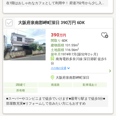
在1階はおしゃれなカフェとして利用中！ 府道752号から少し入っ
たところ落ち着いたエリア！ スーパーオークワ、駅、コンビニ、
徒歩圏内で便利
大阪府泉南郡岬町深日 390万円 6DK
390
万円
間取り
6DK
2
建物面積
131.55m
2
土地面積
116.56m
築年月
1974年7月(築52年2ヶ月)
南海電鉄多奈川線 深日港駅 徒歩5
分
その他の交通
大阪府泉南郡岬町深日
2階建て
南道路
駐車場あり
所有権
■スーパーやコンビニまで徒歩でいけます■最寄り駅まで徒歩5分■
部屋数充実■リフォームして住みたい方にもおすすめ