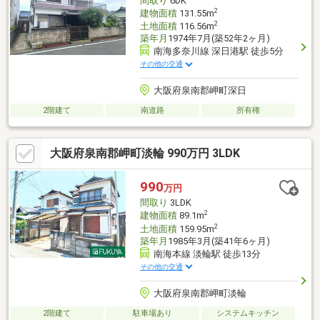
間取り
6DK
2
建物面積
131.55m
2
土地面積
116.56m
築年月
1974年7月(築52年2ヶ月)
南海多奈川線 深日港駅 徒歩5分
その他の交通
大阪府泉南郡岬町深日
2階建て
南道路
所有権
大阪府泉南郡岬町淡輪 990万円 3LDK
990
万円
間取り
3LDK
2
建物面積
89.1m
2
土地面積
159.95m
築年月
1985年3月(築41年6ヶ月)
南海本線 淡輪駅 徒歩13分
その他の交通
大阪府泉南郡岬町淡輪
2階建て
駐車場あり
システムキッチン