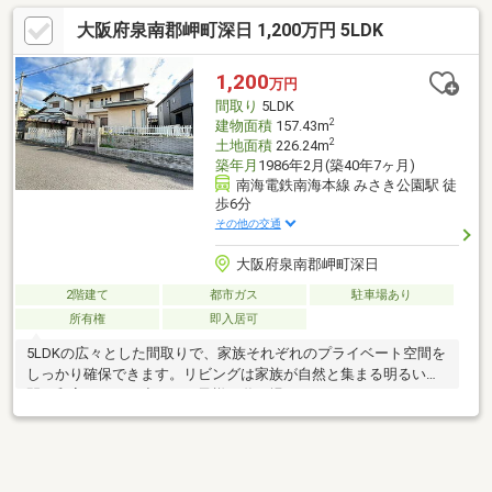
大阪府泉南郡岬町深日 1,200万円 5LDK
1,200
万円
間取り
5LDK
2
建物面積
157.43m
2
土地面積
226.24m
築年月
1986年2月(築40年7ヶ月)
南海電鉄南海本線 みさき公園駅 徒
歩6分
その他の交通
大阪府泉南郡岬町深日
2階建て
都市ガス
駐車場あり
所有権
即入居可
5LDKの広々とした間取りで、家族それぞれのプライベート空間を
しっかり確保できます。リビングは家族が自然と集まる明るい空
間。和室もあり、小さなお子様の遊び場やくつろぎのスペースと
しても活躍します♪