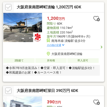
大阪府泉南郡岬町淡輪 1,200万円 6DK
1,200
万円
間取り
6DK
2
建物面積
110.74m
2
土地面積
220.16m
築年月
1960年1月(築66年8ヶ月)
南海本線 淡輪駅 徒歩3分
その他の交通
大阪府泉南郡岬町淡輪
2階建て
所有権
即入居可
◆令和7年9月改装済み！◆空家・即入居可！◆淡輪駅徒歩3分！
◆和風建築のお家！◆カースペース有！
大阪府泉南郡岬町深日 390万円 6DK
390
万円