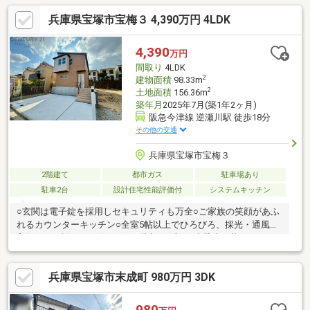
階、2階、3階に玄関があり、プライバシーをしっかり確保可能
兵庫県宝塚市宝梅３ 4,390万円 4LDK
4,390
万円
間取り
4LDK
2
建物面積
98.33m
2
土地面積
156.36m
築年月
2025年7月(築1年2ヶ月)
阪急今津線 逆瀬川駅 徒歩18分
その他の交通
兵庫県宝塚市宝梅３
2階建て
都市ガス
駐車場あり
駐車2台
設計住宅性能評価付
システムキッチン
○玄関は電子錠を採用しセキュリティも万全○ご家族の笑顔があふ
れるカウンターキッチン○全室5帖以上でひろびろ、採光・通風も
良好です○人気のリビングイン階段○お車は2台駐車可能○ゆったり
としたバルコニー■弊社について■センチュリー21加盟店中28年連
続No.1 (1997年～2024年兵庫地区仲介実績)阪神間（尼崎・伊丹・
兵庫県宝塚市末成町 980万円 3DK
西宮・宝塚）阪急沿線沿い全店駅前に8店舗展開中（駅前に情報は
集まる！）このエリアで物件掲載数最多！宝塚市・尼崎市・西宮
市・伊丹市・川西市でお家をお探しの方、まずはご気軽にお問い
980