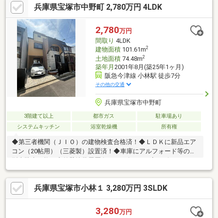
兵庫県宝塚市中野町 2,780万円 4LDK
詳細及び現地案内のお問合せにつきましては担当「長谷川」まで
お願いいたします。（フリーコール0120-109-473）
2,780
万円
間取り
4LDK
2
建物面積
101.61m
2
土地面積
74.48m
築年月
2001年8月(築25年1ヶ月)
阪急今津線 小林駅 徒歩7分
その他の交通
兵庫県宝塚市中野町
3階建て以上
都市ガス
駐車場あり
システムキッチン
浴室乾燥機
所有権
◆第三者機関（ＪＩＯ）の建物検査合格済！◆ＬＤＫに新品エア
コン（20帖用）（三菱製）設置済！◆車庫にアルフォード等の大
型車駐車可能！◆外壁塗装履歴有（2020年4月）◆イズミヤショ
ッピングセンターまで徒歩5分◆バルコニー3ケ所有【リフォーム
内容】全室クロス張替、フロアタイル張替（リビング・洋室・ホ
兵庫県宝塚市小林１ 3,280万円 3SLDK
ール）、CF張替（洗面室・トイレ2ヶ所）、キッチン（ガラスト
ップコンロ・レンジフード・水栓交換）、洗面化粧台新調、浴室
（シャワー水栓・浴室乾燥機・鏡交換）、畳表替、襖・障子張
3,280
万円
替、全室スイッチ・コンセント交換、モニター付インターホン交