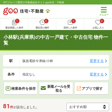
NTTグループ運営の不動産総合サイト goo住宅・不動産
1
0
0
0
最近検索した条件
最近見た物件
保存した条件
お気に入り
小林駅(兵庫県)の中古一戸建て・中古住宅 物件一
覧
駅
変更する
阪急電鉄今津線/小林
条件
変更する
指定なし
新着メールを受
検索条件を保存
アプリで探す
取る
81
件
が該当しました。