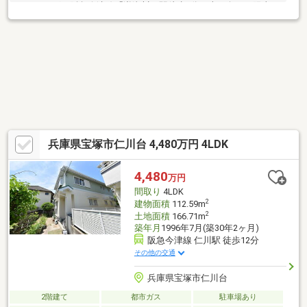
リーニング・阪急今津線「逆瀬川」駅徒歩5分・南西向きで陽当た
り良好・宝塚第一小学校／宝梅中学校◇他社様が掲載している物
件もご紹介可能スマホユーザーの方は右下の青いボタンでお問い
合わせいただければスムーズにご案内させていただけます◆自己
資金０円でも一戸建の購入が可能です◆住宅ローンの不安な方
（年収・転職歴・年齢・他の借入など）◆近隣の一戸建もまとめ
て内覧可能です◆ご自宅までのお迎え無料サービス実施中
兵庫県宝塚市仁川台 4,480万円 4LDK
4,480
万円
間取り
4LDK
2
建物面積
112.59m
2
土地面積
166.71m
築年月
1996年7月(築30年2ヶ月)
阪急今津線 仁川駅 徒歩12分
その他の交通
兵庫県宝塚市仁川台
2階建て
都市ガス
駐車場あり