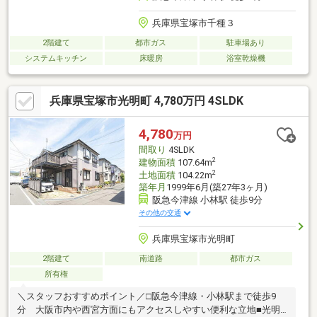
兵庫県宝塚市千種３
2階建て
都市ガス
駐車場あり
システムキッチン
床暖房
浴室乾燥機
兵庫県宝塚市光明町 4,780万円 4SLDK
4,780
万円
間取り
4SLDK
2
建物面積
107.64m
2
土地面積
104.22m
築年月
1999年6月(築27年3ヶ月)
阪急今津線 小林駅 徒歩9分
その他の交通
兵庫県宝塚市光明町
2階建て
南道路
都市ガス
所有権
＼スタッフおすすめポイント／□阪急今津線・小林駅まで徒歩9
分 大阪市内や西宮方面にもアクセスしやすい便利な立地■光明