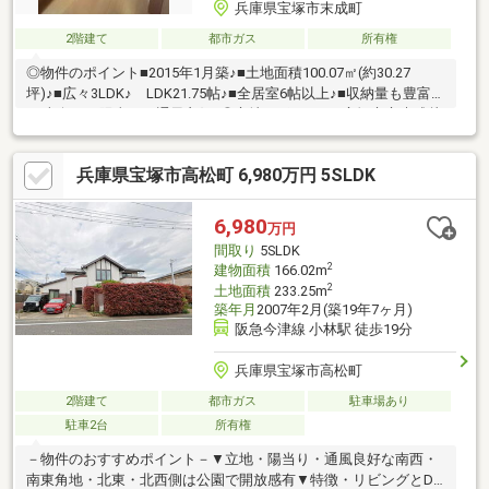
兵庫県宝塚市末成町
2階建て
都市ガス
所有権
◎物件のポイント■2015年1月築♪■土地面積100.07㎡(約30.27
坪)♪■広々3LDK♪ LDK21.75帖♪■全居室6帖以上♪■収納量も豊富
♪■南向きで陽当り・通風良好♪◎立地のポイント■宝塚市立末成幼
稚園 徒歩3分■宝塚市立末成小学校 徒歩5分■グルメシティ 小
林店 徒歩6分■ファミリーマート 宝塚御所の前店 8分■ツルハド
兵庫県宝塚市高松町 6,980万円 5SLDK
ラッグ 宝塚末成店 徒歩8分周辺環境良好です♪公園も近くにあり
ます♪ご内覧が可能です。お気軽にご連絡ください。
6,980
万円
間取り
5SLDK
2
建物面積
166.02m
2
土地面積
233.25m
築年月
2007年2月(築19年7ヶ月)
阪急今津線 小林駅 徒歩19分
兵庫県宝塚市高松町
2階建て
都市ガス
駐車場あり
駐車2台
所有権
－物件のおすすめポイント－▼立地・陽当り・通風良好な南西・
南東角地・北東・北西側は公園で開放感有▼特徴・リビングとDK