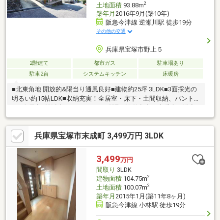
2
土地面積
93.88m
築年月
2016年9月(築10年)
阪急今津線 逆瀬川駅 徒歩19分
その他の交通
兵庫県宝塚市野上５
2階建て
都市ガス
駐車場あり
駐車2台
システムキッチン
床暖房
■北東角地 開放的&陽当り通風良好■建物約25坪 3LDK■3面採光の
明るい約15帖LDK■収納充実！全居室・床下・土間収納、パントリ
ー■全居室6帖以上あるゆとりある間取■設備充実！床暖房、浴室
乾燥機、食洗器など■1階部分に水回りが集約された家事動線良好
な間取■洗濯物が乾きやすい南向きバルコニー■モニタ付インター
兵庫県宝塚市末成町 3,499万円 3LDK
ホン有■全室洋室でお掃除かんたん♪■阪急「逆瀬川」歩19分■小学
校、病院が徒歩10分圏内で生活安心お家探しは、『物件掲載数
No.1』のトラストホームにお任せください！ご相談はお気軽に
3,499
万円
♪ 0120-39-3909〇住宅ローン相談、買替相談もお任せください！
間取り
3LDK
2
建物面積
104.75m
2
土地面積
100.07m
築年月
2015年1月(築11年8ヶ月)
阪急今津線 小林駅 徒歩19分