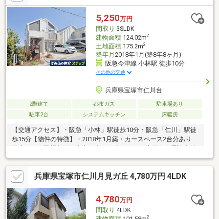
の寝室がございます！■階段下収納やキッチンに床下収納！■敷地
内に駐車可能です！EV充電器ございます！■外構に宅配ボックス
5,250
万円
ございます！■太陽光発電システム設置しております！
間取り
3SLDK
2
建物面積
124.02m
2
土地面積
175.2m
築年月
2018年1月(築8年8ヶ月)
阪急今津線 小林駅 徒歩10分
その他の交通
兵庫県宝塚市仁川台
2階建て
都市ガス
駐車場あり
駐車2台
システムキッチン
床暖房
【交通アクセス】・阪急「小林」駅徒歩10分・阪急「仁川」駅徒
歩15分【物件の特徴】・2018年1月築・カースペース2台分あり・
陽当たり、眺望良好・室内丁寧にお使いです・太陽光発電設備付
き・床暖房3面(リビング・ダイニング・キッチン)・洗面化粧台2
箇所(1階、2階)・3LDK＋2サービスルーム(納戸)の間取り【周辺施
兵庫県宝塚市仁川月見ガ丘 4,780万円 4LDK
設】・仁川小学校まで約430m(徒歩6分)・宝塚第一中学校まで約
610m(徒歩8分)・イズミヤ小林店まで約910m(徒歩12分)・セブン
イレブン宝塚中野町店まで約560m(徒歩7分)
4,780
万円
間取り
4LDK
2
建物面積
101.58m