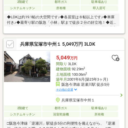
2階建て
都市ガス
駐車場あり
システムキッチン
所有権
即入居可
◆LDKは約19.1帖の大空間です♪◆各居室は８帖以上です♪◆車庫
付き♪◆最寄り駅の阪急「小林」駅まで徒歩２分の好立地！◆近
隣にはお買い物施設が充実しており、生活便利です♪■□■周辺環境
■□■フレスコ小林店まで徒歩２分宝塚小林郵便局まで徒歩３分コ
コカラファイン 宝塚小林店まで徒歩３分セブンイレブン 宝塚小林
兵庫県宝塚市中州１ 5,049万円 3LDK
5丁目店まで徒歩４分イズミヤ 小林店まで徒歩５分サンディ 宝塚
小林店まで徒歩８分◇西山小学校◇宝梅中学校◆◇◆今すぐご覧
になられたい方◆◇◆【電話で問い合わせ】をタップしてくださ
5,049
万円
い！！
間取り
3LDK
2
建物面積
92.29m
2
土地面積
100.06m
築年月
2001年6月(築25年3ヶ月)
阪急今津線 逆瀬川駅 徒歩5分
その他の交通
兵庫県宝塚市中州１
2階建て
都市ガス
駐車場あり
システムキッチン
浴室乾燥機
所有権
□阪急今津線「逆瀬川」駅徒歩5分の利便性を備えながら、『逆瀬