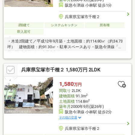
阪急今津線 小林駅 徒歩1分
兵庫県宝塚市千種２
2階建て
システムキッチン
所有権
即入居可
・木造2階建て／平成12年9月築・土地面積：約114.80㎡（約34.73
坪） 建物面積：約91.30㎡・駐車スペースあり・阪急今津線「小
林」駅 徒歩約2分・小屋裏収納あり～Life Information～・フレ
スコ小林店 徒歩約2分・宝塚小林郵便局 徒歩約3分・ココカラ
ファイン宝塚小林店 徒歩約3分イズミヤ小林店 徒歩約5分サン
兵庫県宝塚市千種２ 1,580万円 2LDK
ディ宝塚小林店 徒歩8分西山小学校宝梅中学校～リフォーム・リ
ノベーションについてもぜひご相談下さい～
1,580
万円
間取り
2LDK
2
建物面積
91.3m
2
土地面積
114.8m
築年月
2000年9月(築26年)
阪急今津線 小林駅 徒歩2分
その他の交通
兵庫県宝塚市千種２