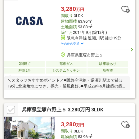
3,280
万円
間取り
3LDK
2
建物面積
83.96m
2
土地面積
93.88m
築年月
2014年9月(築12年)
阪急今津線 逆瀬川駅 徒歩19分
その他の交通
兵庫県宝塚市野上５
2階建て
都市ガス
駐車場あり
駐車2台
システムキッチン
所有権
＼スタッフおすすめポイント／■阪急今津線・逆瀬川駅まで徒歩
19分□北東角地につき、採光・通風良好♪■平成28年9月建築の築浅
住宅です□お客様のライフスタイルやご予算に合ったリフォーム
プランもご提案します！～部分リフォームも弊社へお任せくださ
い！～現地のご内覧のご予約受付中！物件のご紹介や住宅ローン
兵庫県宝塚市野上５ 3,280万円 3LDK
のご相談はもちろん、中古物件をご検討されているお客様には、
リフォーム専門チームがご予算やご要望に沿ってお客様にぴった
りなリフォームプランもご用意！その他、住宅ローンのご相談等
3,280
万円
あらゆるご相談、お問合せも承っております。まずはお気軽にお
間取り
3LDK
問い合わせください。
2
建物面積
83.96m