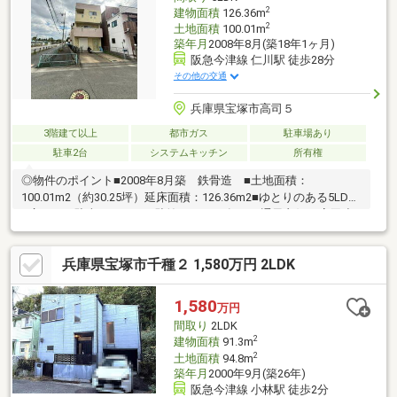
2
建物面積
126.36m
2
土地面積
100.01m
築年月
2008年8月(築18年1ヶ月)
阪急今津線 仁川駅 徒歩28分
その他の交通
兵庫県宝塚市高司５
3階建て以上
都市ガス
駐車場あり
駐車2台
システムキッチン
所有権
◎物件のポイント■2008年8月築 鉄骨造 ■土地面積：
100.01m2（約30.25坪）延床面積：126.36m2■ゆとりのある5LDK!!
■広々した駐車スペース、駐輪スペース有り♪■通風良好!!■高司小
学校■高司中学校◎立地のポイント■宝塚市立高司小学校 徒歩8
分■宝塚市立高司中学校 徒歩14分■万代仁川店 徒歩12分■ファ
兵庫県宝塚市千種２ 1,580万円 2LDK
ミリーマート 宝塚美幸町店 徒歩5分■武庫川河川敷緑地 徒歩6
分■周辺環境、子育て環境良好!!人気エリアの物件です!!居住中の
為、ご内覧はご予約制。お気軽にご連絡ください。
1,580
万円
間取り
2LDK
2
建物面積
91.3m
2
土地面積
94.8m
築年月
2000年9月(築26年)
阪急今津線 小林駅 徒歩2分