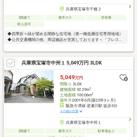
兵庫県宝塚市千種２
2階建て
都市ガス
所有権
即入居可
◆四季折々緑が望める閑静な住宅地（第一種低層住宅専用地域）
◆公共交通機関の他、周辺施設が充実しております～「フレスコ
小林店」徒歩約6分～「イズミヤショッピングセンター小林店」徒
歩約10分～「セブンイレブン宝塚小林５丁目店」徒歩約9分～
「ニシイチドラッグ健康館小林駅前店」徒歩約7分◆土地面積：
兵庫県宝塚市中州１ 5,049万円 3LDK
94.80㎡（約28.67坪） ※私道負担約20㎡あり◆建物面積：91.30
㎡（約27.61坪） ※車庫約7.83㎡を含む◆2000年建築の2LDK～全
居室8帖以上のゆとりある間取りです◆駐車スペース1台分ござい
5,049
万円
ます◆リフォームプラン・建て替えのご相談などお気軽に問い合
間取り
3LDK
わせください
2
建物面積
92.29m
2
土地面積
100.06m
築年月
2001年6月(築25年3ヶ月)
阪急今津線 逆瀬川駅 徒歩5分
その他の交通
兵庫県宝塚市中州１
2階建て
都市ガス
駐車場あり