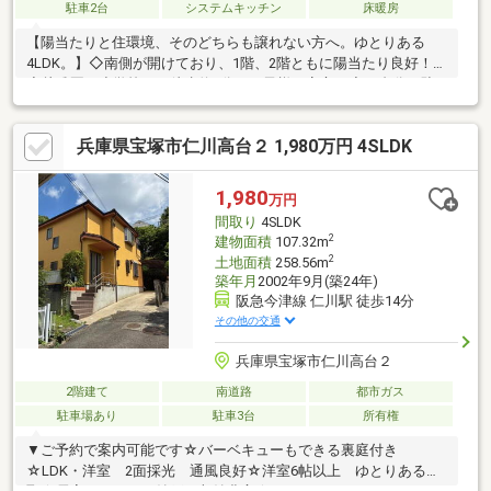
駐車2台
システムキッチン
床暖房
【陽当たりと住環境、そのどちらも譲れない方へ。ゆとりある
4LDK。】◇南側が開けており、1階、2階ともに陽当たり良好！
◇幼稚園、小学校まで徒歩約2分でお子様も安心。◇２台分の駐
車スペース有！◇家庭菜園ができるお庭がございます！◇キッチ
ンから各部屋への移動がスムーズ！◇阪急今津線「仁川」駅まで
兵庫県宝塚市仁川高台２ 1,980万円 4SLDK
徒歩約12分！〈リフォーム内容〉2012年 太陽光発電システム・
給湯器・床暖房設置2014年 1Fトイレ交換・スマートコンロ・レ
ンジフード設置2017年 浴室交換・サンルーム・キッチン床暖設
1,980
万円
置 2Fトイレ交換・システムキッチン交換2021年 外
間取り
4SLDK
壁、屋根塗装・クロス張替
2
建物面積
107.32m
2
土地面積
258.56m
築年月
2002年9月(築24年)
阪急今津線 仁川駅 徒歩14分
その他の交通
兵庫県宝塚市仁川高台２
2階建て
南道路
都市ガス
駐車場あり
駐車3台
所有権
▼ご予約で案内可能です☆バーベキューもできる裏庭付き
☆LDK・洋室 2面採光 通風良好☆洋室6帖以上 ゆとりある間