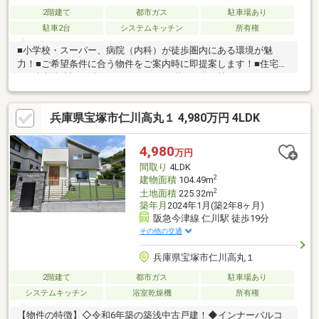
2階建て
都市ガス
駐車場あり
駐車2台
システムキッチン
所有権
■小学校・スーパー、病院（内科）が徒歩圏内にある環境が魅
力！■ご希望条件に合う物件をご案内時に即提案します！■住宅ロ
ーン相談無料！頭金０円フルローン可能！■今お持ちのローンを
最大５００万円まで住宅ローンと一本化が可能！＼新生活を充実
のトータルサポート／オプション工事可能！引越し業者提携先ご
兵庫県宝塚市仁川高丸１ 4,980万円 4LDK
紹介可能！お客様のお家選びのお手伝いは『住まい選びのプロフ
ェッショナル』住まいるプラス１ハウジングプラザにお任せくだ
さい！スーモに掲載していない物件も弊社へご相談下さい！見
4,980
万円
学、資料請求などお気軽にお問い合わせください！
間取り
4LDK
2
建物面積
104.49m
2
土地面積
225.32m
築年月
2024年1月(築2年8ヶ月)
阪急今津線 仁川駅 徒歩19分
その他の交通
兵庫県宝塚市仁川高丸１
2階建て
都市ガス
駐車場あり
システムキッチン
浴室乾燥機
所有権
【物件の特徴】◇令和6年築の築浅中古戸建！◆インナーバルコ