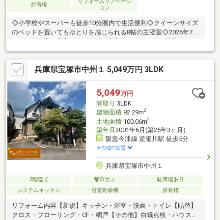
リフォームリノベーシ
所有権
ョン
◇小学校やスーパーも徒歩10分圏内で生活便利◇クイーンサイズ
のベッドを置いてもゆとりを感じられる8帖の主寝室◇2026年7月
リフォーム完了予定～リフォーム内容～キッチン、お風呂、トイ
レ、洗面台新調クロス貼替、フローリング上張り、網戸張替え室
内クリーニング etc...【周辺施設】宝塚市立宝塚第一小学校：徒
兵庫県宝塚市中州１ 5,049万円 3LDK
歩5分宝塚市立宝梅中学校：徒歩15分アピアきた：徒歩4分コープ
宝塚：徒歩5分ローソン宝塚逆瀬川二丁目店：徒歩7分宝塚逆瀬川
郵便局：徒歩6分三井住友銀行逆瀬川支店：徒歩5分水廻り設備を
5,049
万円
一新した快適空間で、新生活を始めませんか？皆様からのご連絡
間取り
3LDK
をお待ちしております。
2
建物面積
92.29m
2
土地面積
100.06m
築年月
2001年6月(築25年3ヶ月)
阪急今津線 逆瀬川駅 徒歩5分
その他の交通
兵庫県宝塚市中州１
2階建て
都市ガス
駐車場あり
システムキッチン
浴室乾燥機
所有権
リフォーム内容【新規】キッチン・浴室・洗面・トイレ【貼替】
クロス・フローリング・CF・網戸【その他】白蟻点検・ハウスク