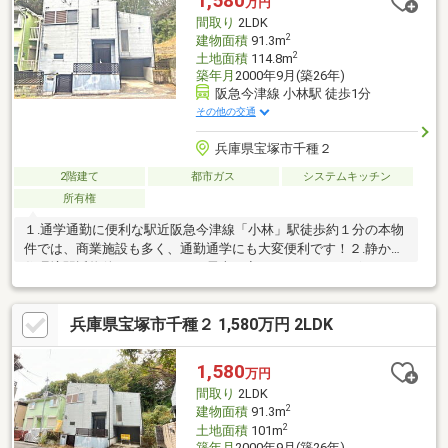
1,580
万円
も恵まれています。□第1種低層住居専用地域の穏やかな街並みに
間取り
2LDK
包まれながら、個性と快適さを楽しむ暮らしが叶う住まいです。
2
建物面積
91.3m
2
土地面積
114.8m
築年月
2000年9月(築26年)
阪急今津線 小林駅 徒歩1分
その他の交通
兵庫県宝塚市千種２
2階建て
都市ガス
システムキッチン
所有権
１.通学通勤に便利な駅近阪急今津線「小林」駅徒歩約１分の本物
件では、商業施設も多く、通勤通学にも大変便利です！２.静かな
住環境駅近物件ではありますが電車の音は、ほとんどございませ
ん。南側も建物が建築されていない為、とても静かな住環境にな
っております♪３.中２階や登り棒など遊び心のある間取りスケル
兵庫県宝塚市千種２ 1,580万円 2LDK
トン階段の上には、中２階があり水周りが配置されております！
1,580
万円
間取り
2LDK
2
建物面積
91.3m
2
土地面積
101m
築年月
2000年9月(築26年)