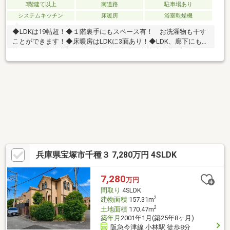
3階建て以上
南道路
駐車場あり
システムキッチン
床暖房
浴室乾燥機
◆LDKは19帖超！◆１階裏手にもスペース有！ お洗濯物も干す
ことができます！◆床暖房はLDKに3面あり！◆LDK、廊下にも収
納があり収納力豊富！◆室内設備が充実（食器洗浄機・洗浄便
座・浴室乾燥機・シャンプードレッサー・ミストサウナ・追い炊
き機能・床暖房など）◆良元小学校、徒歩9分 宝塚第一中学
校、徒歩17分◆駅、小学校、スーパーが 徒歩10分以内のそろっ
ており便利な立地！◆イズミヤ小林店、徒歩5分◆フレスコ小林
店、徒歩7分◆バラホーム保育所、徒歩5分◆わかくさ保育所、徒
歩6分◆メディカルテラス宝塚、徒歩5分◆西図書館、徒歩9分
兵庫県宝塚市千種３ 7,280万円 4SLDK
7,280
万円
間取り
4SLDK
2
建物面積
157.31m
2
土地面積
170.47m
築年月
2001年1月(築25年8ヶ月)
阪急今津線 小林駅 徒歩8分