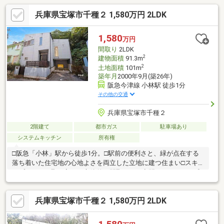
兵庫県宝塚市千種２ 1,580万円 2LDK
1,580
万円
間取り
2LDK
2
建物面積
91.3m
2
土地面積
101m
築年月
2000年9月(築26年)
阪急今津線 小林駅 徒歩1分
その他の交通
兵庫県宝塚市千種２
2階建て
都市ガス
駐車場あり
システムキッチン
所有権
□阪急「小林」駅から徒歩1分。□駅前の便利さと、緑が点在する
落ち着いた住宅地の心地よさを両立した立地に建つ住まい□スキ
ップフロアを取り入れた立体的な間取りは、空間のつながりを感
じながらも程よい独立性を保ち、暮らしにリズムと楽しさをもた
らします。□全居室8帖以上のゆとりある間取りで、小屋裏収納も
兵庫県宝塚市千種２ 1,580万円 2LDK
備え、すっきりとした住空間を実現。□2階からリビングへ降りら
れる登り棒など、遊び心を感じる設計も魅力です。□周辺には
『フレスコ小林店』など日常の買い物施設もあり、生活利便性に