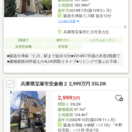
2
土地面積
162.99m
築年月
2014年7月(築12年2ヶ月)
阪急今津線 仁川駅 徒歩12分
その他の交通
兵庫県宝塚市仁川月見ガ丘
2階建て
都市ガス
システムキッチン
浴室乾燥機
所有権
■阪急今津線「仁川」駅まで徒歩12分■2014年7月築の木造2階建て
■建物面積30坪超えの4LDK間取りタイプ■リビングで遊ぶお子様
を見守りながらお料理ができるカウンターキッチンを採用！■カ
ースペース2台分あり■室内大変綺麗にお使いです！■現況空家の
ため、いつでもご内覧可能です！ お気軽にお問い合わせくださ
兵庫県宝塚市安倉南２ 2,999万円 3SLDK
い。～周辺環境～■ローソン宝塚仁川月見ガ丘店・・・約250ｍ
（徒歩4分）■宝塚市立仁川小学校・・・約400ｍ（徒歩5分）■宝
塚市立宝塚第一中学校・・・約800ｍ（徒歩10分）
2,999
万円
間取り
3SLDK
2
建物面積
97.7m
2
土地面積
154.4m
築年月
2002年10月(築23年11ヶ月)
阪急今津線 小林駅 バス7分/「中野
住宅前」バス停 停歩7分