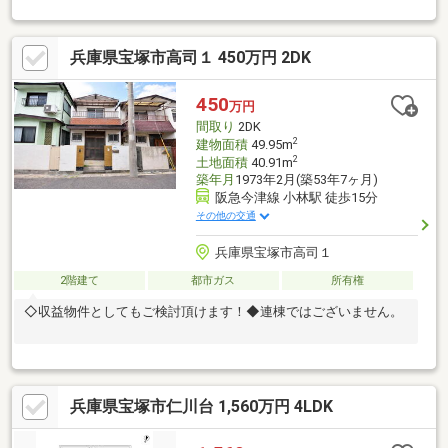
取☆居室・ホール・納戸 収納豊富☆ウォークインクローゼット
あり☆トイレ2ヶ所にあり☆浴室・洗面所 窓有り☆全室南向
き 陽当り良好☆南向きワイドバルコニー◇コープ仁川 徒歩15分
兵庫県宝塚市高司１ 450万円 2DK
◇ローソン 徒歩10分◇宝塚市立仁川小学校 徒歩15分◇宝塚第
一中学校 徒歩12分▼諸費用のローンも可能▼～住宅ローン無料
相談会～ ネット銀行・地銀等、あらゆる銀行に精通した ロー
450
万円
ンアドバイザーが担当させていただきます。
間取り
2DK
2
建物面積
49.95m
2
土地面積
40.91m
築年月
1973年2月(築53年7ヶ月)
阪急今津線 小林駅 徒歩15分
その他の交通
兵庫県宝塚市高司１
2階建て
都市ガス
所有権
◇収益物件としてもご検討頂けます！◆連棟ではございません。
兵庫県宝塚市仁川台 1,560万円 4LDK