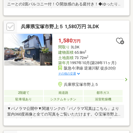
ニーとの2面バルコニー付！◇開放感のある庭付き！◆ゆったり
とした20帖以上のLDK！◇ファミリーには嬉しい2面バルコニー
付！◆各洋室に収納あり！◇便利なロフト付き！【立地の特徴】
◆仁川エリアの高台に位置しており日当たり・眺望良好！◇第一
兵庫県宝塚市野上５ 1,580万円 3LDK
種低層住居専用地域のエリアの為、周辺は閑静な住宅街！◆小中
学校も徒歩圏内で安心して生活可能！◇周辺は車通りも少なくお
子様がいても安心！
1,580
万円
間取り
3LDK
2
建物面積
65.8m
2
土地面積
73.72m
築年月
1997年10月(築28年11ヶ月)
阪急今津線 逆瀬川駅 徒歩20分
その他の交通
兵庫県宝塚市野上５
2階建て
南道路
都市ガス
駐車場あり
システムキッチン
浴室乾燥機
▼パノラマ公開中▼関連リンクの「パノラマ写真はこちら」より
室内360度画像と全ての写真をご覧いただけます。◇宝塚市野上5
丁目中古戸建│3LDK＋駐車1台可◇全室2面採光の明るく風通しの
良い住空間◇阪急今津線「逆瀬川」駅徒歩20分の立地【周辺施
設】宝塚市立西山小学校：徒歩15分宝塚市立光ガ丘中学校：徒歩