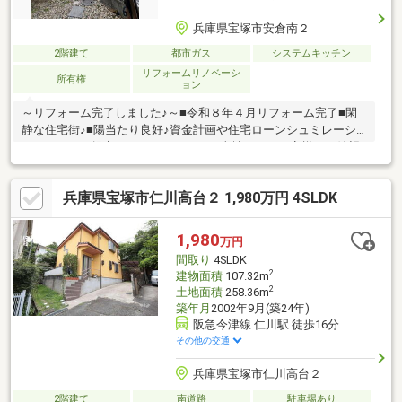
兵庫県宝塚市安倉南２
2階建て
都市ガス
システムキッチン
リフォームリノベーシ
所有権
ョン
～リフォーム完了しました♪～■令和８年４月リフォーム完了■閑
静な住宅街♪■陽当たり良好♪資金計画や住宅ローンシュミレーシ
ョンなどのご提案をさせて頂きます。当社では、お客様のご希望
や理想の想いが形になるよう、心から納得いただける物件だけを
ご提案いたします。不動産に関する疑問やご不明点、ご不安ご心
兵庫県宝塚市仁川高台２ 1,980万円 4SLDK
配なこと、どんなことでもお気軽にお申し付けください！
1,980
万円
間取り
4SLDK
2
建物面積
107.32m
2
土地面積
258.36m
築年月
2002年9月(築24年)
阪急今津線 仁川駅 徒歩16分
その他の交通
兵庫県宝塚市仁川高台２
2階建て
南道路
駐車場あり