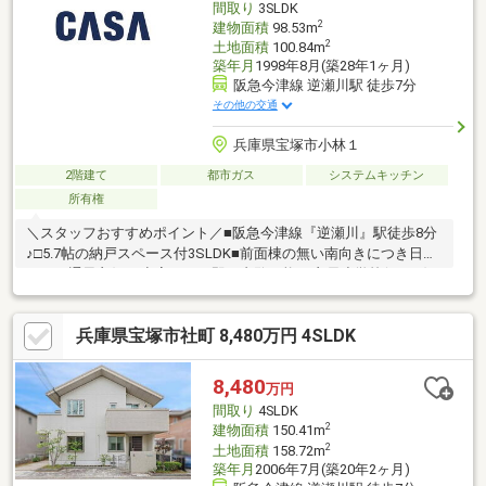
間取り
3SLDK
換、分電盤交換、バルコニー防水塗装、ハウスクリーニング他
2
建物面積
98.53m
2
土地面積
100.84m
築年月
1998年8月(築28年1ヶ月)
阪急今津線 逆瀬川駅 徒歩7分
その他の交通
兵庫県宝塚市小林１
2階建て
都市ガス
システムキッチン
所有権
＼スタッフおすすめポイント／■阪急今津線『逆瀬川』駅徒歩8分
♪□5.7帖の納戸スペース付3SLDK■前面棟の無い南向きにつき日当
たり・通風良好♪□空室につき即日内覧可能♪■良元小学校(535ｍ)
小さなお子様のいるご家庭にも 支持されるエリアです◎□コン
ビニ・スーパーも多くお買い物利便も良好です現地ご内覧ご希望
兵庫県宝塚市社町 8,480万円 4SLDK
のお客様は、お電話いただければスムーズにご案内させていただ
けます♪住宅ローンのご相談等あらゆるご相談、お問合せ承りま
す。お気軽にお問合せください。
8,480
万円
間取り
4SLDK
2
建物面積
150.41m
2
土地面積
158.72m
築年月
2006年7月(築20年2ヶ月)