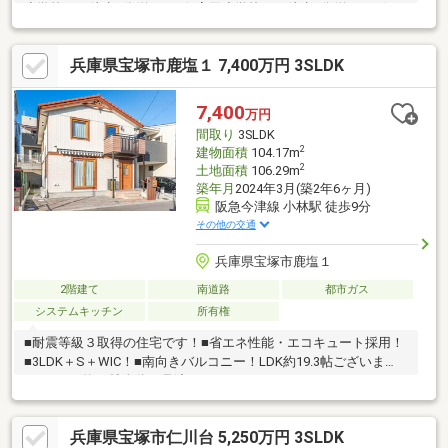
小学校まで徒歩8分(約600ｍ)/高司小学校まで徒歩4分(約300ｍ)
どちらも徒歩10分圏内でお子様も安心して通学いただけます□南
東角地！開放感があり、陽当り・通風◎ 南側の前面道路幅員は
兵庫県宝塚市鹿塩１ 7,400万円 3SLDK
約6.0ｍあり、お車の出し入れも楽ちん■多目的に使えるフリース
ペースや大容量の納戸が備わった収納豊富な4SLDK 2階部分の
居室3部屋は全室ったり6帖以上！□広々とした南向きバルコニー
7,400
万円
付！お洗濯物も良く乾きます■バルコニー下に駐車することが可
間取り
3SLDK
能。愛車の雨風対策もばっちり！
2
建物面積
104.17m
2
土地面積
106.29m
築年月
2024年3月(築2年6ヶ月)
阪急今津線 小林駅 徒歩9分
その他の交通
兵庫県宝塚市鹿塩１
2階建て
南道路
都市ガス
システムキッチン
所有権
■耐震等級３取得の住宅です！■省エネ性能・エコキュート採用！
■3LDK＋S＋WIC！■南向きバルコニー！LDK約19.3帖ございま
す！■LDK約19帖全体を見渡せるカウンターキッチン！■キッチン
の壁面にはカップボードを設置！収納として活用できるパントリ
ーもございます！■ドイツ製ミーレ食洗器を設置！■洗面室にはガ
兵庫県宝塚市仁川台 5,250万円 3SLDK
ス依頼乾燥機「幹太くん」を設置！■遮音床を採用した防音仕様