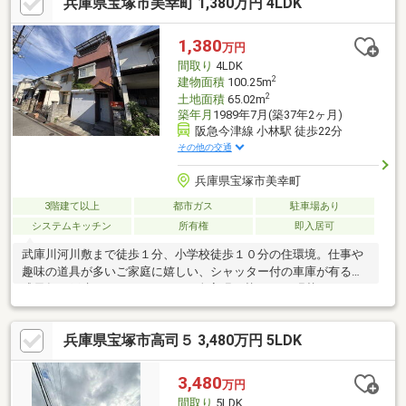
兵庫県宝塚市美幸町 1,380万円 4LDK
約３分■宝塚市立末成小学校 徒歩約9分■宝塚市立高司中学校
徒歩約11分■ファミリーマート 宝塚御所の前店 徒歩約2分■ツル
ハドラッグ 宝塚末成店 徒歩約4分現在居住中のため、お引渡し
1,380
万円
は本年10月末以降となります。
間取り
4LDK
2
建物面積
100.25m
2
土地面積
65.02m
築年月
1989年7月(築37年2ヶ月)
阪急今津線 小林駅 徒歩22分
その他の交通
兵庫県宝塚市美幸町
3階建て以上
都市ガス
駐車場あり
システムキッチン
所有権
即入居可
武庫川河川敷まで徒歩１分、小学校徒歩１０分の住環境。仕事や
趣味の道具が多いご家庭に嬉しい、シャッター付の車庫が有る平
成元年の戸建４LDKです・クロス全室張り替え ＣＦ張替え（Ｒ２
年6月）・畳表替 襖・障子張替（Ｒ２年６月） ・外壁塗装済
（Ｈ１８年）・ユニットバス入替（Ｈ１８年） ・洗面台新調(Ｈ
兵庫県宝塚市高司５ 3,480万円 5LDK
２５年８月） ・２Ｆトイレ便器入れ替え（Ｈ２５年８月）
3,480
万円
間取り
5LDK