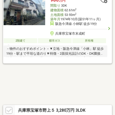
万円
合わせください！
間取り
3DK
2
建物面積
62.61m
2
土地面積
53.93m
築年月
1974年10月(築51年11ヶ月)
阪急今津線 小林駅 徒歩19分
兵庫県宝塚市末成町
2階建て
都市ガス
所有権
－物件のおすすめポイント－▼立地・阪急今津線「小林」駅 徒歩
19分・駅まで平坦な道のり▼特徴・2面採光設計のDK・DK隣接の
洋室はご家族の憩いの場としても活用可能・正面に窓が設けられ
た壁付けキッチン・各和室・洋室は6帖以上の広さを確保・和室2
間は引き戸の開閉で空間アレンジが可能・DK・各和室に収納スペ
ースを確保▼周辺環境・末成小学校 徒歩7分(約530m)・高司中学
校 徒歩10分(約740m)※容積率は前面道路幅員により180％に制限
されます。■ ご希望の住まい探しをお手伝いします
━━━━━・・・物件の詳細・ご相談はお気軽にお問い合わせく
ださい。
兵庫県宝塚市野上５ 3,280万円 3LDK