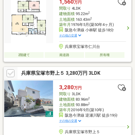
1,560
万円
間取り
4LDK
2
建物面積
95.22m
2
土地面積
163.43m
築年月
1976年5月(築50年4ヶ月)
阪急今津線 小林駅 徒歩18分
その他の交通
兵庫県宝塚市仁川台
2階建て
南道路
所有権
兵庫県宝塚市野上５ 3,280万円 3LDK
3,280
万円
間取り
3LDK
2
建物面積
83.96m
2
土地面積
93.88m
築年月
2016年9月(築10年)
阪急今津線 逆瀬川駅 徒歩19分
その他の交通
兵庫県宝塚市野上５