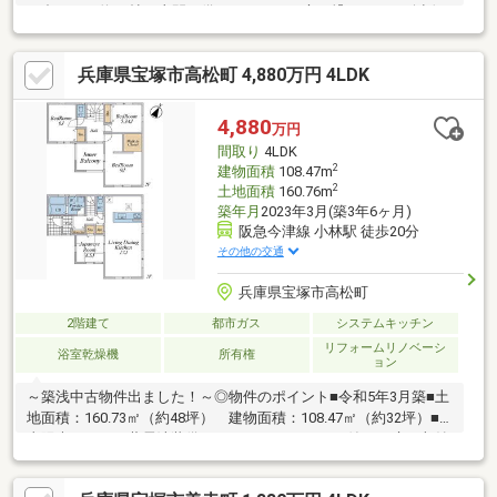
は合わせて約27帖・土間が備えられた、お庭と繋がるDK・会話が
弾む対面式キッチン、床下収納有・コミュニケーションを育むリ
ビング階段・和室がリビングに隣接、お子様の遊び場としても活
兵庫県宝塚市高松町 4,880万円 4LDK
用可能・約4帖のクローゼットが2か所、収納豊富・室内温度を一
定に保てる全館空調システム・並列2台駐車可能(車種による)▼周
辺環境・高松公園 徒歩1分(約5m)■ ご希望の住まい探しをお手伝
4,880
万円
いします ━━━━━・・・物件の詳細・ご相談はお気軽にお問い
間取り
4LDK
合わせください。
2
建物面積
108.47m
2
土地面積
160.76m
築年月
2023年3月(築3年6ヶ月)
阪急今津線 小林駅 徒歩20分
その他の交通
兵庫県宝塚市高松町
2階建て
都市ガス
システムキッチン
リフォームリノベーシ
浴室乾燥機
所有権
ョン
～築浅中古物件出ました！～◎物件のポイント■令和5年3月築■土
地面積：160.73㎡（約48坪） 建物面積：108.47㎡（約32坪）■
太陽光パネル・蓄電池装備♪■インナーバルコニー付き♪■床下収納
あり■陽当たり良好♪■売主による契約不適合責任免責◎立地のポ
イント■阪急今津線小林駅 徒歩約20分■宝塚さくら保育園 徒歩