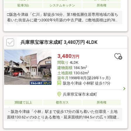
駐車3台
システムキッチン
所有権
□阪急今津線「仁川」駅徒歩16分、第1種低層住居専用地域の落ち
着いた街並みに建つ2002年9月築の中古戸建。□敷地面積は約78
坪、建物面積107.32平米の4LDK。□ゆとりある敷地を活かした住
まい徒歩13分の『仁川小学校』と『宝塚第一中学校』は、お子さ
まの通学を見据えた住まい選びにも検討しやすい距離。□『学園
兵庫県宝塚市末成町 3,480万円 4LDK
花通り』徒歩13分。落ち着いた住宅街の中で、街並みを楽しみな
がら散歩や日々の外出を楽しめる環境が広がっています。□ゆと
りある約78坪の敷地と第一種低層住居専用地域ならではの穏やか
3,480
万円
な住環境を兼ね備えた一邸
間取り
4LDK
2
建物面積
184.5m
2
土地面積
130.62m
築年月
1998年8月(築28年1ヶ月)
阪急今津線 小林駅 徒歩17分
兵庫県宝塚市末成町
3階建て以上
都市ガス
所有権
・阪急今津線「小林」駅まで徒歩17分の落ち着いた住環境・土地
面積130.62㎡のゆとりある敷地・延床面積約184.5㎡の広々3階建
て住宅・二世帯住宅【４ＳＬＤＫ＋３ＳＬＤＫ】な間取り設計・
キッチン3か所・浴室2か所で生活時間帯が異なっても安心・1