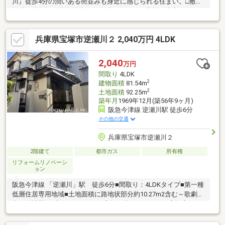
川』徒歩4分の潤いある街並みも身近に感じられる住まい。□敷地
面積は約30坪、建物面積92.29平米の3LDK。□家族の中心となる
LDKは約21帖の広さがあり、食事や団らんの時間はもちろん、在
宅ワークやお子様の学習スペースなど、多彩な使い方が可能で
兵庫県宝塚市逆瀬川２ 2,040万円 4LDK
す。□全居室が南向きで、さらに二面採光を確保したプラン。□各
部屋に光と風を取り込みやすく、朝の身支度から休日のくつろぎ
時間まで、心地よい日常を育みます。□家族それぞれの個室を確
2,040
万円
保しながらも、リビングで自然と顔を合わせる暮らしがイメージ
間取り
4LDK
できる間取りです。
2
建物面積
81.54m
2
土地面積
92.25m
築年月
1969年12月(築56年9ヶ月)
阪急今津線 逆瀬川駅 徒歩6分
その他の交通
兵庫県宝塚市逆瀬川２
2階建て
都市ガス
所有権
リフォームリノベーシ
ョン
阪急今津線 「逆瀬川」駅 徒歩6分■間取り：4LDKタイプ■第一種
低層住居専用地域■土地面積に路地状部分約10.27m2含む～歌劇の
街、阪神間のブランドエリア、宝塚～当センターは、宝塚市と西
宮市の一部を主な活動エリアとしています。市内の買い替えから
遠方のお客様まで、多様なニーズにお応えしています。■物件の