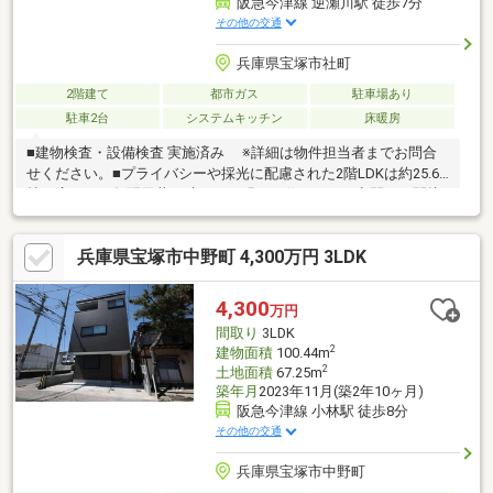
阪急今津線 逆瀬川駅 徒歩7分
その他の交通
兵庫県宝塚市社町
2階建て
都市ガス
駐車場あり
駐車2台
システムキッチン
床暖房
■建物検査・設備検査 実施済み ※詳細は物件担当者までお問合
せください。■プライバシーや採光に配慮された2階LDKは約25.6
帖の広さ。 勾配天井が叶える、明るく伸びやかな空間。 間接
照明付きで夜は柔らかな光に包まれます。■LDとキッチンに床暖
房の設置有り。■IHクッキングヒーター搭載の対面式キッチン。■
兵庫県宝塚市中野町 4,300万円 3LDK
各階に鏡と手洗いカウンターが備わったトイレ有り。■1階洗面所
と2階ユーティリティの2か所に洗濯機設置が可能。■各居室には
ウォークインクローゼットや押入など、収納豊富。■1階窓には電
4,300
万円
動シャッターが採用。■駐車2台分可能(車種制限有り)■2006年7月
間取り
3LDK
建築
2
建物面積
100.44m
2
土地面積
67.25m
築年月
2023年11月(築2年10ヶ月)
阪急今津線 小林駅 徒歩8分
その他の交通
兵庫県宝塚市中野町