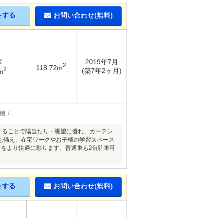
をする
お問い合わせ(無料)
K
2019年7月
2
118.72m
2
(築7年2ヶ月)
m
機
置することで陽当たり・眺望に優れ、カーテン
も備え、在宅ワークやお子様の学習スペース
しをより快適に彩ります。普通車も2台駐車可
をする
お問い合わせ(無料)