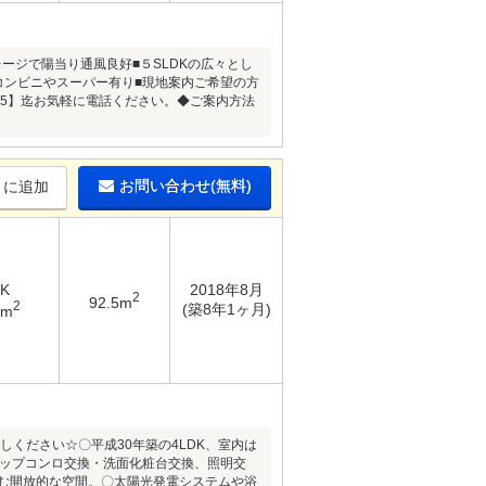
レージで陽当り通風良好■５SLDKの広々とし
コンビニやスーパー有り■現地案内ご希望の方
555】迄お気軽に電話ください。◆ご案内方法
お問い合わせ(無料)
りに追加
DK
2018年8月
2
92.5m
2
(築8年1ヶ月)
8m
越しください☆〇平成30年築の4LDK、室内は
トップコンロ交換・洗面化粧台交換、照明交
弾む開放的な空間。〇太陽光発電システムや浴