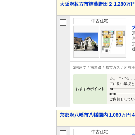
大阪府枚方市楠葉野田２ 1,280万円
中古住宅
2階建て
南道路
都市ガス
所有権
☆.。.:*・°☆
てに良い環境と
おすすめポイント
♪■━━━━━
■□■━━━━
ご内覧もしてい
京都府八幡市八幡園内 1,080万円 4
中古住宅