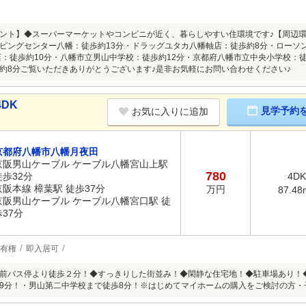
ント】◆スーパーマーケットやコンビニが近く、暮らしやすい住環境です♪【周辺環
ピングセンター八幡：徒歩約13分・ドラッグユタカ八幡軸店：徒歩約8分・ローソン
店：徒歩約10分・八幡市立男山中学校：徒歩約12分・京都府八幡市立中央小学校：
約8分ご覧いただきありがとうございます♪是非お気軽にお問い合わせください♪
DK
見学予約
お気に入りに追加
京都府八幡市八幡月夜田
京阪男山ケーブル ケーブル八幡宮山上駅
780
徒歩32分
4DK
京阪本線 樟葉駅 徒歩37分
万円
87.48
京阪男山ケーブル ケーブル八幡宮口駅 徒
歩37分
有権
即入居可
前バス停より徒歩２分！◆すっきりした街並み！◆閑静な住宅地！◆駐車場あり！
9分！・男山第二中学校まで徒歩8分！※はじめてマイホームの購入をご検討の方・