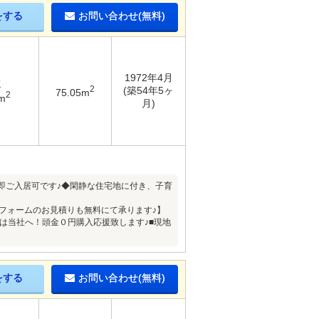
をする
お問い合わせ(無料)
1972年4月
K
2
(築54年5ヶ
75.05m
2
m
月)
転車で6分！即ご入居可です♪◆閑静な住宅地に付き、子育
フォームのお見積りも無料にて承ります♪】
は当社へ！頭金０円購入応援致します♪■現地
をする
お問い合わせ(無料)