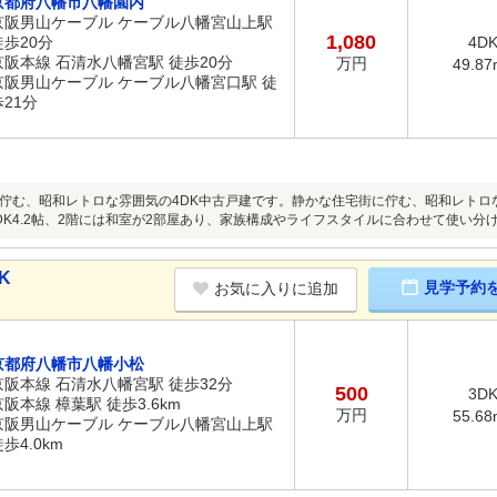
京都府八幡市八幡園内
京阪男山ケーブル ケーブル八幡宮山上駅
1,080
徒歩20分
4D
京阪本線 石清水八幡宮駅 徒歩20分
万円
49.87
京阪男山ケーブル ケーブル八幡宮口駅 徒
歩21分
佇む、昭和レトロな雰囲気の4DK中古戸建です。静かな住宅街に佇む、昭和レトロな雰
DK4.2帖、2階には和室が2部屋あり、家族構成やライフスタイルに合わせて使い分
K
見学予約
お気に入りに追加
京都府八幡市八幡小松
京阪本線 石清水八幡宮駅 徒歩32分
500
3D
京阪本線 樟葉駅 徒歩3.6km
万円
55.68
京阪男山ケーブル ケーブル八幡宮山上駅
歩4.0km