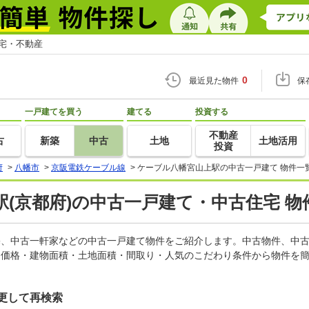
住宅・不動産
0
最近見た物件
保
一戸建てを買う
建てる
投資する
不動産
古
新築
中古
土地
土地活用
投資
府
>
八幡市
>
京阪電鉄ケーブル線
>
ケーブル八幡宮山上駅の中古一戸建て 物件一
(京都府)の中古一戸建て・中古住宅 物
住宅、中古一軒家などの中古一戸建て物件をご紹介します。中古物件、中
。価格・建物面積・土地面積・間取り・人気のこだわり条件から物件を簡
更して再検索