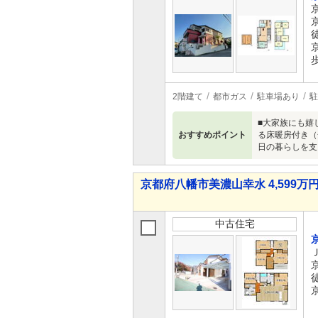
歩
2階建て
都市ガス
駐車場あり
駐
■大家族にも嬉
おすすめポイント
る床暖房付き（
日の暮らしを支え
京都府八幡市美濃山幸水 4,599万円 
中古住宅
徒