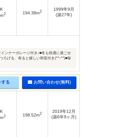
DK
1999年9月
2
194.38m
2
(築27年)
2m
なインナーガレージ付き♪■冬も快適に過ごせ
げる、有ると嬉しい和室付き(*^-^*)■毎
をする
お問い合わせ(無料)
DK
2019年12月
2
198.52m
2
(築6年9ヶ月)
3m