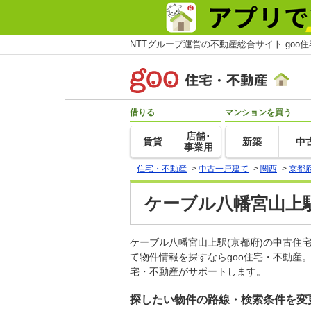
NTTグループ運営の不動産総合サイト goo
借りる
マンションを買う
店舗･
賃貸
新築
中
事業用
住宅・不動産
>
中古一戸建て
>
関西
>
京都
ケーブル八幡宮山上駅
ケーブル八幡宮山上駅(京都府)の中古
て物件情報を探すならgoo住宅・不動産
宅・不動産がサポートします。
探したい物件の路線・検索条件を変