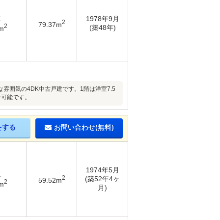
K
1978年9月
2
79.37m
2
(築48年)
m
囲気の4DK中古戸建です。1階は洋室7.5
け可能です。
をする
お問い合わせ(無料)
1974年5月
K
2
(築52年4ヶ
59.52m
2
m
月)