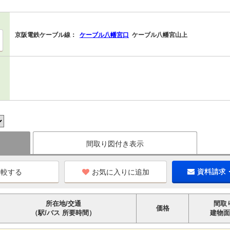
京阪電鉄ケーブル線：
ケーブル八幡宮口
ケーブル八幡宮山上
間取り図付き表示
お気に入りに追加
資料請求
所在地/交通
間取
価格
（駅/バス 所要時間）
建物面