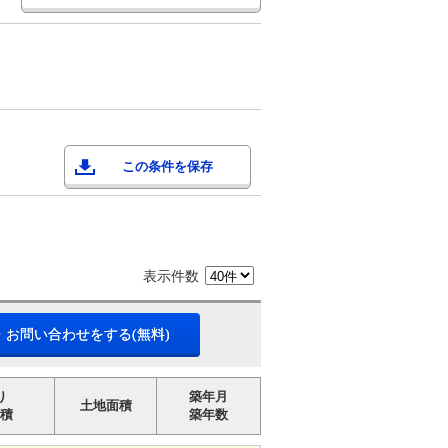
この条件を保存
表示件数
・お問い合わせをする(無料)
り
築年月
土地面積
積
築年数