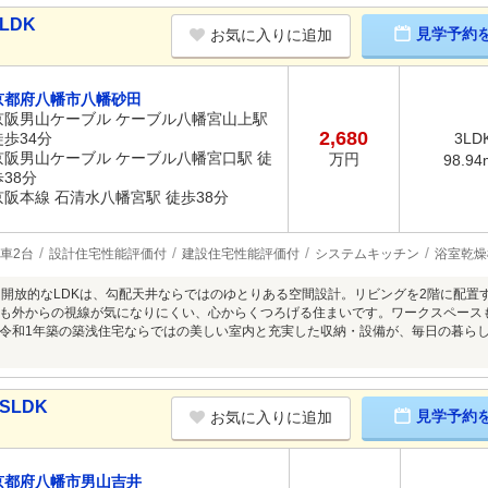
LDK
見学予約
お気に入りに追加
京都府八幡市八幡砂田
京阪男山ケーブル ケーブル八幡宮山上駅
2,680
徒歩34分
3LD
京阪男山ケーブル ケーブル八幡宮口駅 徒
万円
98.94
歩38分
京阪本線 石清水八幡宮駅 徒歩38分
車2台
設計住宅性能評価付
建設住宅性能評価付
システムキッチン
浴室乾燥
る開放的なLDKは、勾配天井ならではのゆとりある空間設計。リビングを2階に配
も外からの視線が気になりにくい、心からくつろげる住まいです。ワークスペース
令和1年築の築浅住宅ならではの美しい室内と充実した収納・設備が、毎日の暮ら
SLDK
見学予約
お気に入りに追加
京都府八幡市男山吉井