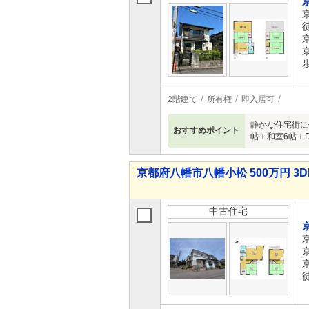
2階建て
所有権
即入居可
静かな住宅街に
おすすめポイント
帖＋和室6帖＋
京都府八幡市八幡小松 500万円 3D
中古住宅
徒