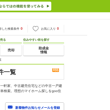
0
0
存した検索条件
お気に入り
売る
住みやすい街を探す
助成金
売却
情報
覧
件一覧
古一軒家、中古建売住宅などの中古一戸建
単検索。理想のマイホーム探しをgoo住