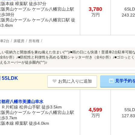
京阪本線 樟葉駅 徒歩37分
3,780
京阪男山ケーブル ケーブル八幡宮山上駅
6SL
徒歩38分
万円
243.2
京阪男山ケーブル ケーブル八幡宮口駅 徒
3.4km
車2台
床暖房
所有権
しい収納力と開放感を兼ね備えた住まい(^^)/■雨の日にも快適！普通車2台駐車可能
全8か所）♪■防犯性と利便性を高める電動シャッター付き（全4か所）♪■ゴロっとくつろ
るスーパーが徒歩圏内(^^)♪
5SLDK
見学予約
お気に入りに追加
京都府八幡市美濃山幸水
ＪＲ片町線 松井山手駅 徒歩3.5km
4,599
5SL
京阪男山ケーブル ケーブル八幡宮山上駅
万円
127.8
歩3.7km
京阪本線 樟葉駅 徒歩4.0km