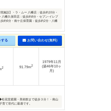
境施設】・ラ・ムー 八幡店：徒歩約10分・
 八幡久保田店：徒歩約8分・セブン-イレブ
徒歩約6分・南ケ丘保育園：徒歩約2分・八幡
をする
お問い合わせ(無料)
1979年11月
2
(築46年10ヶ
91.79m
2
m
月)
◆松花堂庭園・美術館まで徒歩３分！・南山
子育て世代に最適です。