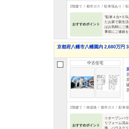
2階建て
都市ガス
駐車場あり
駐
“駐車４台×５
たお家で新生活
おすすめポイント
はお気軽にご連
事前にご連絡を
京都府八幡市八幡園内 2,680万円 3
中古住宅
2階建て
南道路
都市ガス
駐車場
☆オープンハウ
リフォーム済み
おすすめポイント
換、ハウスクリ