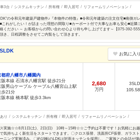
車3台
システムキッチン
所有権
即入居可
リフォームリノベーション
SLDK”の令和元年建築戸建物件♪『本物件の特徴』■令和元年建築の注文住宅■南側ガ
■これがしたい！が詰まった理想の間取り■カーポート付で大事なお車も安心■近隣
絡ください ～ お客様からの問い合わせ心より待ち申し上げてます～【075-392-5
頂き、日程調整をさせてご内覧をして頂きます。
SLDK
お気に入
京都府八幡市八幡園内
京阪本線 石清水八幡宮駅 徒歩21分
2,680
3SL
京阪男山ケーブル ケーブル八幡宮山上駅
万円
105.5
徒歩21分
京阪本線 橋本駅 徒歩3.3km
あり
システムキッチン
所有権
即入居可
リフォームリノベーション
ス実施☆☆8月1日(土)、2日(日) 10時～15時☆☆ご予約は不要です！お気軽にお
で気持ちよく新生活をスタートできます。〇クロス張替、洗面所CF張替、ガラス
ーニング実施済み。〇約19帖のLDKは対面キッチンを採用し、ご家族との会話が