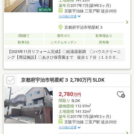
土地面積
141.32m
築年月
2017年7月(築9年2ヶ月)
京阪宇治線 三室戸駅 徒歩20分
その他の交通
京都府宇治市明星町３
2階建て
都市ガス
駐車場あり
駐車2台
システムキッチン
所有権
【2025年11月リフォーム完成】〇給湯器新調 〇ハウスクリーニ
ング【周辺施設】〇あさひ保育園まで 徒歩１７分（１３００
ｍ）〇セブンイレブン宇治三室戸店まで 徒歩１５分（１２００
ｍ）〇フレンドマート宇治菟道店まで 徒歩１９分（１５００
ｍ）〇京都銀行三室戸支店まで 徒歩１８分（１４００ｍ）〇い
京都府宇治市明星町３ 2,780万円 5LDK
かだ医院まで 徒歩３分（２１０ｍ）☆周辺施設も充実♪
2,780
万円
間取り
5LDK
2
建物面積
112.97m
2
土地面積
141.32m
築年月
2017年7月(築9年2ヶ月)
京阪宇治線 三室戸駅 徒歩20分
その他の交通