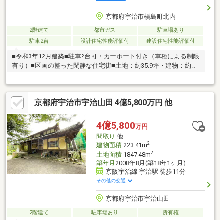
京都府宇治市槇島町北内
2階建て
都市ガス
駐車場あり
駐車2台
設計住宅性能評価付
建設住宅性能評価付
■令和3年12月建築■駐車2台可・カーポート付き（車種による制限
有り）■区画の整った閑静な住宅街■土地：約35.9坪・建物：約
28.4坪■ＪＲ「宇治駅」徒歩約17分■南面インナーバルコニー■耐
震等級3取得（新築時の住宅性能評価書による）室内きれいにお使
いです♪ご内覧のご希望は担当の轟木までお気軽にお申し付けくだ
京都府宇治市宇治山田 4億5,800万円 他
さい♪担当者TEL：080-7376-2594
4億5,800
万円
間取り
他
2
建物面積
223.41m
2
土地面積
1847.48m
築年月
2008年8月(築18年1ヶ月)
京阪宇治線 宇治駅 徒歩11分
その他の交通
京都府宇治市宇治山田
2階建て
駐車場あり
所有権