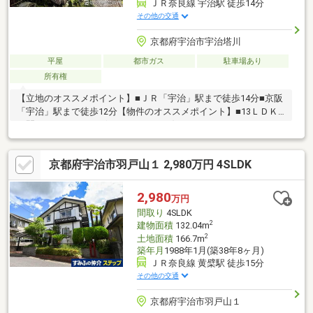
ＪＲ奈良線 宇治駅 徒歩14分
その他の交通
京都府宇治市宇治塔川
平屋
都市ガス
駐車場あり
所有権
【立地のオススメポイント】■ＪＲ「宇治」駅まで徒歩14分■京阪
「宇治」駅まで徒歩12分【物件のオススメポイント】■13ＬＤＫ
と間口にゆとりがございますので、お好きなようにリフォームし
てお使いになることも可能です■和風庭園のある物件です■駐車ス
ペースございます■二世帯住宅、収益物件としてもご検討頂けま
京都府宇治市羽戸山１ 2,980万円 4SLDK
す
2,980
万円
間取り
4SLDK
2
建物面積
132.04m
2
土地面積
166.7m
築年月
1988年1月(築38年8ヶ月)
ＪＲ奈良線 黄檗駅 徒歩15分
その他の交通
京都府宇治市羽戸山１