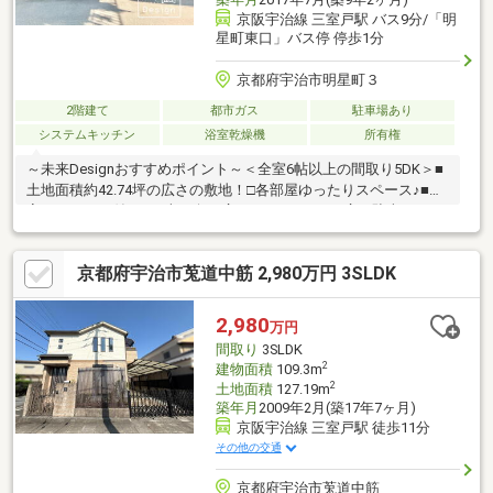
京阪宇治線 三室戸駅 バス9分/「明
星町東口」バス停 停歩1分
京都府宇治市明星町３
2階建て
都市ガス
駐車場あり
システムキッチン
浴室乾燥機
所有権
～未来Designおすすめポイント～＜全室6帖以上の間取り5DK＞■
土地面積約42.74坪の広さの敷地！□各部屋ゆったりスペース♪■全
室にエアコン付き！□南西向き広々バルコニー♪＜広々駐車スペー
ス＞■普通車駐車スペース1台ございます♪□開放感のある敷地につ
き車庫入れ楽々♪ ＜前面道路幅員約5.6ｍ！＞□交通量の少ない安
京都府宇治市莵道中筋 2,980万円 3SLDK
全なエリア♪■車の出し入れもスムーズです♪＜バス便の利便性＞□
駅まではバス利用ですが徒歩約1分に【明星町東口】停があるので
便利です！■閑静で緑豊かな住環境♪ 空き家につきゆっくりと内
2,980
万円
覧可能！即入居可能です！ お気軽にお問い合わせ下さい♪
間取り
3SLDK
2
建物面積
109.3m
2
土地面積
127.19m
築年月
2009年2月(築17年7ヶ月)
京阪宇治線 三室戸駅 徒歩11分
その他の交通
京都府宇治市莵道中筋