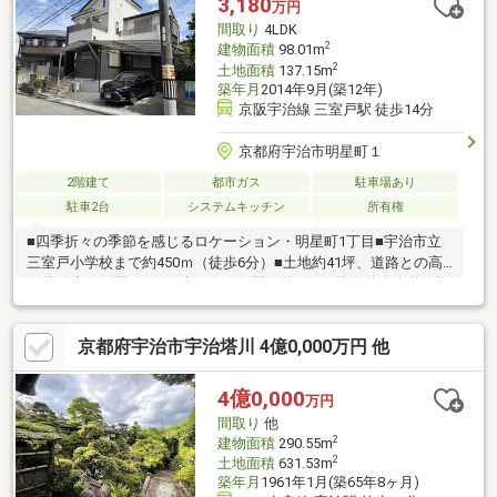
3,180
万円
間取り
4LDK
2
建物面積
98.01m
2
土地面積
137.15m
築年月
2014年9月(築12年)
京阪宇治線 三室戸駅 徒歩14分
京都府宇治市明星町１
2階建て
都市ガス
駐車場あり
駐車2台
システムキッチン
所有権
■四季折々の季節を感じるロケーション・明星町1丁目■宇治市立
三室戸小学校まで約450ｍ（徒歩6分）■土地約41坪、道路との高
低差の少ない区画です■南西向き、間口約11ｍ■前面道路公道、幅
員約5.7ｍ■カーポートには、普通車2台と軽自動車1台駐車可能な
スペースがあります■建物は2014年9月建築■建物面積約29坪の4Ｌ
京都府宇治市宇治塔川 4億0,000万円 他
ＤＫ■木の表情を活かしたナチュラルモダンな内装です■1階には
ウッドデッキ■2階には大容量6帖の小屋裏収納■2階には2面バルコ
ニーがあります■2階の洋室は各6帖以上のスペース（7.5帖、6.5
4億0,000
万円
帖、6帖）■1階の和室はＬＤＫと一体利用ができます
間取り
他
2
建物面積
290.55m
2
土地面積
631.53m
築年月
1961年1月(築65年8ヶ月)