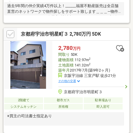
過去5年間の仲介実績4万件以上！______福屋不動産販売は全店舗
直営のネットワークで物件探しをサポート致します＿＿＿―物件
のおすすめポイント―■全居室6帖以上のゆとりある5DK！■京阪バ
ス「明星町3丁目」停まで徒歩2分！■前面道路幅員約5.6ｍござい
ますので、お車を駐車の際も安心です♪■JR奈良線・京阪宇治線の
京都府宇治市明星町３ 2,780万円 5DK
2沿線利用可能のため、通勤・通学に便利！・京阪宇治線「三室
戸」駅まで徒歩21分・JR奈良線「宇治」駅まで徒歩32分
2,780
万円
間取り
5DK
2
建物面積
112.97m
2
土地面積
141.32m
築年月
2017年7月(築9年2ヶ月)
京阪宇治線 三室戸駅 徒歩21分
その他の交通
京都府宇治市明星町３
2階建て
都市ガス
駐車場あり
システムキッチン
所有権
即入居可
※買主の司法書士指定あり