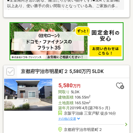
■全室南向き窓のある、陽当たりが良い物件です♪■5DKで全室6帖
以上あり、使い勝手の良い間取りとなっている為、ご家族の多い
方にもおすすめです♪■ガレージ車庫もある為、お車お持ちの方も
ご安心ですね♪■京阪京都線とJR奈良線の2線のご利用することが
でき、共に徒歩約16分ですので通勤や通学に便利な立地となって
おります♪■周辺施設も充実している為、生活面も安心です♪■一部
リフォームしてお渡しいたします♪～リフォーム内容～●全室クロ
ス貼替●全室畳表替え●洋室フローリング張替え●ハウスクリーニ
ング etc...
京都府宇治市明星町２ 5,580万円 5LDK
5,580
万円
間取り
5LDK
2
建物面積
106.55m
2
土地面積
165.52m
築年月
2019年4月(築7年5ヶ月)
京阪宇治線 三室戸駅 徒歩16分
その他の交通
京都府宇治市明星町２