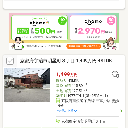
京都府宇治市明星町３丁目 1,499万円 4SLDK
1,499
万円
間取り
4SLDK
2
建物面積
115.89m
2
土地面積
127.51m
築年月
1977年4月(築49年5ヶ月)
京阪電気鉄道宇治線 三室戸駅 徒歩
19分
その他の交通
京都府宇治市明星町３丁目