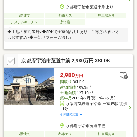
京都府宇治市莵道東隼上り
2階建て
都市ガス
駐車場あり
システムキッチン
所有権
◆土地面積約52坪♪◆5DKで全室6帖以上あり ご家族の多い方に
もおすすめ♪◆一部リフォーム渡し♪
京都府宇治市莵道中筋 2,980万円 3SLDK
2,980
万円
間取り
3SLDK
2
建物面積
109.3m
2
土地面積
127.19m
築年月
2009年2月(築17年7ヶ月)
京阪電気鉄道宇治線 三室戸駅 徒歩
11分
その他の交通
京都府宇治市莵道中筋
2階建て
都市ガス
駐車場あり