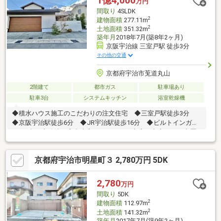
1億4,000
万円
あり！ご自宅・最寄り駅までの送迎も承っております♪◇キッズ
間取り
4SLDK
スペースあります！
2
建物面積
277.11m
2
土地面積
351.32m
築年月
2018年7月(築8年2ヶ月)
京阪宇治線 三室戸駅 徒歩3分
その他の交通
京都府宇治市莵道丸山
2階建て
都市ガス
駐車場あり
駐車3台
システムキッチン
浴室乾燥機
◆積水ハウス施工のこだわりの注文住宅 ◆三室戸駅徒歩3分
◆京阪宇治駅徒歩6分 ◆JR宇治駅徒歩16分 ◆ビルトインガレ
ージ2台 ◆築浅で室内大変きれいです ◆広い中庭あり ◆歴
史的魅力ある街
京都府宇治市明星町３ 2,780万円 5DK
2,780
万円
間取り
5DK
2
建物面積
112.97m
2
土地面積
141.32m
築年月
2017年7月(築9年2ヶ月)