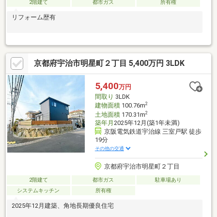
2階建て
都市ガス
所有権
リフォーム歴有
京都府宇治市明星町２丁目 5,400万円 3LDK
5,400
万円
間取り
3LDK
2
建物面積
100.76m
2
土地面積
170.31m
築年月
2025年12月(築1年未満)
京阪電気鉄道宇治線 三室戸駅 徒歩
19分
その他の交通
京都府宇治市明星町２丁目
2階建て
都市ガス
駐車場あり
システムキッチン
所有権
2025年12月建築、角地長期優良住宅