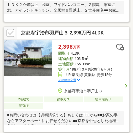
ＬＤＫ２０畳以上、和室、ワイドバルコニー、２階建、浴室に
窓、アイランドキッチン、全居室６畳以上、２世帯住宅■■お家の
事ならアフターホームにお任せください■■京都を中心とした地域
密着型の不動産業者です。・新築・中古・土地・マンション・リ
フォーム・建築・住み替えの相談など、お気軽にご相談下さ
京都府宇治市羽戸山３ 2,398万円 4LDK
い！！お家のことでお困りのことがあれば、ぜひアフターホーム
へ！
2,398
万円
間取り
4LDK
2
建物面積
103.5m
2
土地面積
165.08m
築年月
1987年3月(築39年6ヶ月)
ＪＲ奈良線 黄檗駅 徒歩18分
その他の交通
京都府宇治市羽戸山３
2階建て
都市ガス
駐車場あり
所有権
■お問い合わせは【資料請求する】もしくはTELから■■お家の事
ならアフターホームにお任せください■■京都を中心とした地域密
着型の不動産業者です。・新築・中古・土地・マンション・リフ
ォーム・建築・住み替えの相談など、お気軽にご相談下さい！！