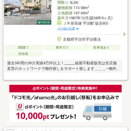
間取り
5LDK
2
建物面積
113.58m
2
土地面積
147.45m
築年月
1987年12月(築38年9ヶ月)
ＪＲ奈良線 宇治駅 徒歩8分
その他の交通
京都府宇治市宇治善法
2階建て
都市ガス
駐車場あり
所有権
過去5年間の仲介実績4万件以上！______福屋不動産販売は全店舗
直営のネットワークで物件探しをサポート致します＿＿＿―物件
のおすすめポイント―■JR奈良線・京阪宇治線の2沿線利用可能の
ため、通勤・通学に便利！・JR奈良線「宇治」駅まで徒歩8分・
京阪宇治線「宇治」駅まで徒歩14分・京阪宇治線「三室戸」駅ま
で徒歩20分■全居室6帖以上のゆとりある5LDK！■スーパーまで徒
歩8分と毎日のお買い物にも困りません♪■前面道路幅員約6ｍござ
いますので、お車を駐車の際も安心です♪