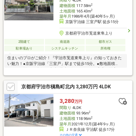
間取り
4LDK
2
建物面積
117.58m
2
土地面積
165.43m
築年月
1986年4月(築40年5ヶ月)
京阪宇治線 三室戸駅 徒歩15分
京都府宇治市莵道東隼上り
2階建て
南道路
都市ガス
駐車場あり
システムキッチン
所有権
住まいのプロがご紹介！『宇治市莵道東隼上り』の知っておきた
い魅力！●京阪宇治線「三室戸」駅まで徒歩15分。●敷地面積
165.43㎡(約50.04坪)！●木造2階建の住まいです。●和室と洋室が2
部屋ずつ配置された「4LDK」。●各和室・各階ホールは収納スペ
ース付き。●1階和室は、LDKと1階ホールの2方向より出入り可能
京都府宇治市槇島町北内 3,280万円 4LDK
です。●第一種中高層住居専用地域内です。●買い物施設・サンデ
ィ黄檗店：徒歩14分(約1100m)・セブンイレブン宇治黄檗公園
店：徒歩7分(約490m)
3,280
万円
間取り
4LDK
2
建物面積
93.96m
2
土地面積
118.96m
築年月
2021年12月(築4年9ヶ月)
ＪＲ奈良線 宇治駅 徒歩17分
その他の交通