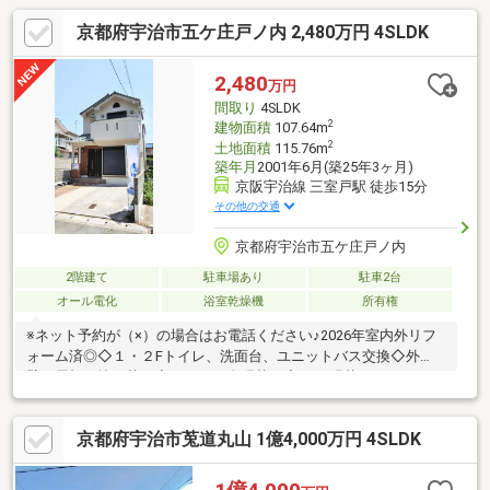
京都府宇治市五ケ庄戸ノ内 2,480万円 4SLDK
2,480
万円
間取り
4SLDK
2
建物面積
107.64m
2
土地面積
115.76m
築年月
2001年6月(築25年3ヶ月)
京阪宇治線 三室戸駅 徒歩15分
その他の交通
京都府宇治市五ケ庄戸ノ内
2階建て
駐車場あり
駐車2台
オール電化
浴室乾燥機
所有権
※ネット予約が（×）の場合はお電話ください♪2026年室内外リフ
ォーム済◎◇１・２Fトイレ、洗面台、ユニットバス交換◇外
壁、屋根 塗り替え◇クロス 全張替え◇CF 張替え※エコキュ
ート交換（2023年12月）・京阪宇治線『三室戸駅』徒歩約15分・
JR奈良線『黄檗駅』 徒歩約18分◆2沿線利用可能で通勤・通学
京都府宇治市莵道丸山 1億4,000万円 4SLDK
もスムーズ、駅までの道のりも平坦でラクラク◆風通し×陽当た
り良好な平坦地◆駐車2台以上可能！来客時や複数台所有のご家
庭にも安心◎◇水曜日も営業しております(^^)/◇店舗前に駐車場