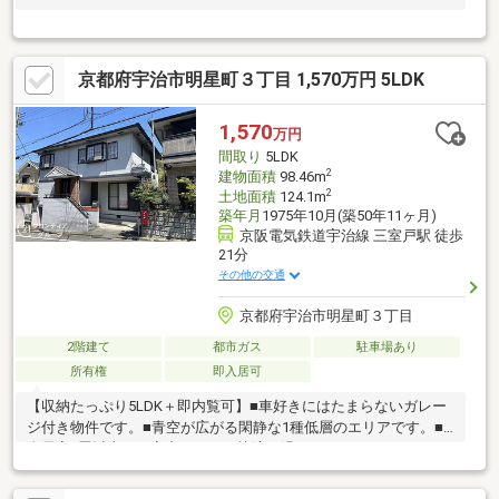
京都府宇治市明星町３丁目 1,570万円 5LDK
1,570
万円
間取り
5LDK
2
建物面積
98.46m
2
土地面積
124.1m
築年月
1975年10月(築50年11ヶ月)
京阪電気鉄道宇治線 三室戸駅 徒歩
21分
その他の交通
京都府宇治市明星町３丁目
2階建て
都市ガス
駐車場あり
所有権
即入居可
【収納たっぷり5LDK＋即内覧可】■車好きにはたまらないガレー
ジ付き物件です。■青空が広がる閑静な1種低層のエリアです。■
全居室6畳以上で、家中どこでも快適に過ごせます。