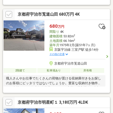
ンを育むリビング階段・動線が短く作業のしやすいL字型の対面式
キッチン・階段下に書斎としても使用可能なスペース有・各階に
京都府宇治市莵道山田 680万円 4K
トイレ・洗面台有・納戸など、全居室に収納有・駐車場有(車種に
よる)▼周辺環境・アル・プラザ宇治東 徒歩4分(約290m)※増築未
登記部分有■ ご希望の住まい探しをお手伝いします
680
万円
━━━━━・・・物件の詳細・ご相談はお気軽にお問い合わせく
間取り
4K
ださい。
2
建物面積
53.82m
2
土地面積
66.16m
築年月
1975年2月(築51年7ヶ月)
京阪宇治線 三室戸駅 徒歩14分
その他の交通
京都府宇治市莵道山田
2階建て
駐車場あり
所有権
職人さんやお仕事でたくさんの荷物が置ける収納庫付きをお探し
のお客様にピッタリではないでしょうか。豊富な収納付き物件で
す！当社は365日年中無休営業ですのでお客様の購入機会・売却
機会を逃しません。お電話でもメールでもお気軽にお問合せ下さ
い！メイクスはご購入や売却はもちろん、賃貸や新築リフォーム
京都府宇治市明星町１ 3,180万円 4LDK
などお家に関する幅広い業務を行っている不動産会社です。お気
軽にご相談くださいませ。