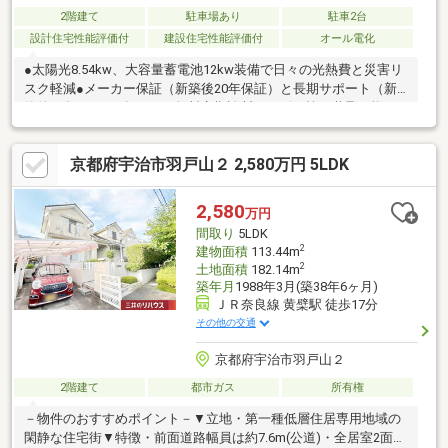
2階建て
駐車場あり
駐車2台
設計住宅性能評価付
建設住宅性能評価付
オール電化
●太陽光8.54kw、大容量蓄電池12kw装備で日々の光熱費と災害リ
スク軽減●メーカー保証（新築後20年保証）と長期サポート（新
築後60年目まで5年ごとの無料定期診断サービス等）継承可能で
すので末永く安心してお住まい頂けます！●軽量鉄骨造ボックス
ラーメン工法の耐震性と総タイル外壁・ステンレス屋根をまとっ
京都府宇治市羽戸山２ 2,580万円 5LDK
た耐久性に優れた住まいです。●『帰りた～い！』のCMでおなじ
みの『快適エアリー』装備。夏場は全館さらっとした空気に包ま
れ、冬場の1階は足元からあったか！●熱交換型第一種換気システ
2,580
万円
ム装備。花粉やPM2.5・NOxなど、微粒子の大半を3層のフィルタ
間取り
5LDK
ーで除去した清浄な室内でお過ごし頂けます。
2
建物面積
113.44m
2
土地面積
182.14m
築年月
1988年3月(築38年6ヶ月)
ＪＲ奈良線 黄檗駅 徒歩17分
その他の交通
京都府宇治市羽戸山２
2階建て
都市ガス
所有権
－物件のおすすめポイント－▼立地・第一種低層住居専用地域の
閑静な住宅街▼特徴・前面道路幅員は約7.6m(公道)・全居室2面採