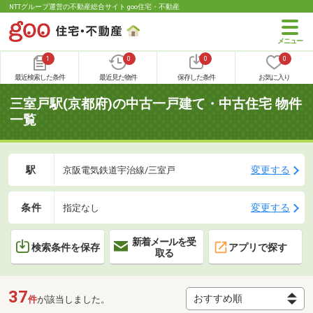
NTTグループ運営の不動産総合サイト goo住宅・不動産
1
0
0
0
最近検索した条件
最近見た物件
保存した条件
お気に入り
三室戸駅(京都府)の中古一戸建て・中古住宅 物件
一覧
駅
変更する
京阪電気鉄道宇治線/三室戸
条件
変更する
指定なし
新着メールを受
検索条件を保存
アプリで探す
取る
37
件
が該当しました。