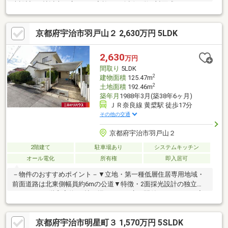
光設計・6帖以上の広さ・ご家族との会話が弾む対面式キッチン、
勝手口付・1階の和室は床の間付、客間としても利用可能・玄関は
吹抜け仕様・ガーデニングを楽しめるお庭・カーポート有(車種に
京都府宇治市羽戸山２ 2,630万円 5LDK
よる)・バルコニーからの眺望良好▼周辺環境・第2児童公園 徒歩
2分(約90m)・セブンイレブン宇治黄檗公園店 徒歩5分(約370m)■
ご希望の住まい探しをお手伝いします ━━━━━・・・物件の詳
2,630
万円
細・ご相談はお気軽にお問い合わせください。
間取り
5LDK
2
建物面積
125.47m
2
土地面積
192.46m
築年月
1988年3月(築38年6ヶ月)
ＪＲ奈良線 黄檗駅 徒歩17分
その他の交通
京都府宇治市羽戸山２
2階建て
駐車場あり
システムキッチン
オール電化
所有権
即入居可
－物件のおすすめポイント－▼立地・第一種低層住居専用地域・
前面道路は北東側幅員約6mの公道▼特徴・2面採光設計の独立型
キッチン・1階和室約8.0帖は掘ごたつ・床の間付・キッチン・廊
下から出入り可能な洗面室、勝手口有・北東側洋室2部屋の間に間
仕切収納棚を配置・ガーデニング等を楽しめるお庭有・2019年1
京都府宇治市明星町３ 1,570万円 5SLDK
月 浴室・1階洗面台・電気温水器交換履歴有・カーポート有(車種