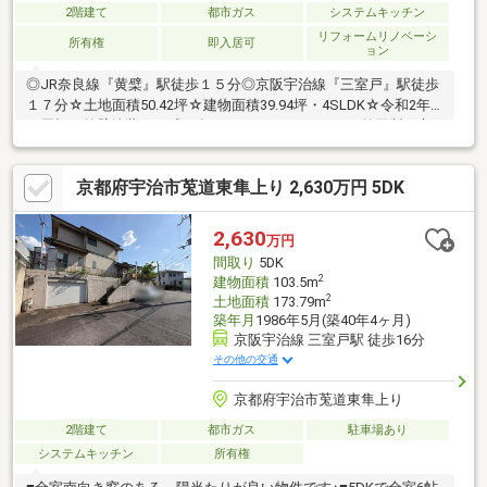
2階建て
都市ガス
システムキッチン
リフォームリノベーシ
所有権
即入居可
ョン
◎JR奈良線『黄檗』駅徒歩１５分◎京阪宇治線『三室戸』駅徒歩
１７分☆土地面積50.42坪☆建物面積39.94坪・4SLDK☆令和2年5
月屋根・外壁塗装☆平成31年4月システムキッチン（外国製）交
換☆陽当たり・通風・眺望良好☆カーポート付き駐車スペース1
台分有り（車種による）☆現況空家（弊社に鍵がございます）～
京都府宇治市莵道東隼上り 2,630万円 5DK
室内丁寧にお使いです～【物件周辺施設】◎宇治小学校：約1600
ｍ◎黄檗中学校：約1600ｍ◎セブンイレブン宇治黄檗公園店：約
330ｍ◎ファミリーマート宇治東インター店：約600ｍ◎ハッピー
2,630
万円
テラダ 黄檗店：約960ｍ
間取り
5DK
2
建物面積
103.5m
2
土地面積
173.79m
築年月
1986年5月(築40年4ヶ月)
京阪宇治線 三室戸駅 徒歩16分
その他の交通
京都府宇治市莵道東隼上り
2階建て
都市ガス
駐車場あり
システムキッチン
所有権