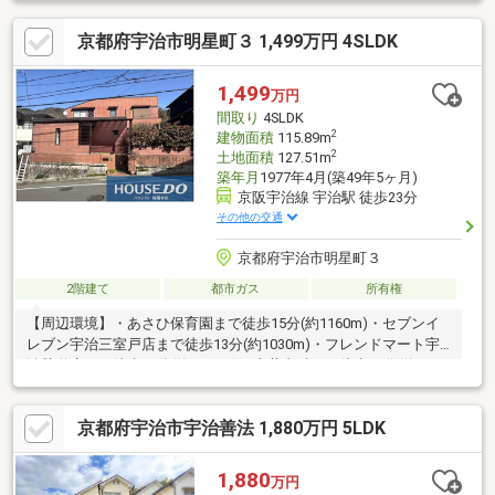
京都府宇治市明星町３ 1,499万円 4SLDK
1,499
万円
間取り
4SLDK
2
建物面積
115.89m
2
土地面積
127.51m
築年月
1977年4月(築49年5ヶ月)
京阪宇治線 宇治駅 徒歩23分
その他の交通
京都府宇治市明星町３
2階建て
都市ガス
所有権
【周辺環境】・あさひ保育園まで徒歩15分(約1160m)・セブンイ
レブン宇治三室戸店まで徒歩13分(約1030m)・フレンドマート宇
治莵道店まで徒歩17分(約1360m)・土井内科まで徒歩17分(約
1290m)・ローソン宇治莵道店まで徒歩17分(約1360m)・ウエルシ
ア宇治三室戸店まで徒歩20分(約1560m)・ハッピー六原 三室戸
京都府宇治市宇治善法 1,880万円 5LDK
店まで徒歩17分(約1300m)◆全面道路は約5.5m。交通量もそれほ
ど多くない閑静な住宅街です☆
1,880
万円