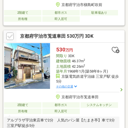
京都府宇治市槇島町吹前
2階建て
都市ガス
駐車場あり
所有権
即入居可
京都府宇治市莵道車田 530万円 3DK
530
万円
間取り
3DK
2
建物面積
46.37m
2
土地面積
42.26m
築年月
1968年1月(築58年8ヶ月)
京阪電気鉄道宇治線 三室戸駅 徒歩
5分
その他の交通
京都府宇治市莵道車田
2階建て
都市ガス
システムキッチン
所有権
即入居可
アルプラザ宇治東店車で2分 人気のパン屋【たまき亭】車で3分
三室戸駅徒歩5分