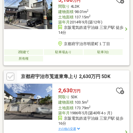
万円
間取り
4LDK
2
建物面積
98.01m
2
土地面積
137.15m
築年月
2014年9月(築12年)
京阪電気鉄道宇治線 三室戸駅 徒歩
14分
京都府宇治市明星町１丁目
2階建て
駐車場あり
駐車3台
所有権
京都府宇治市莵道東隼上り 2,630万円 5DK
2,630
万円
間取り
5DK
2
建物面積
103.5m
2
土地面積
173.79m
築年月
1986年5月(築40年4ヶ月)
京阪電気鉄道宇治線 三室戸駅 徒歩
16分
その他の交通