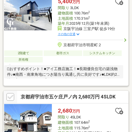
5,400
万円
でご相談ください公式LINEやお電話でご連絡いただけます♪
間取り
3LDK
2
建物面積
100.76m
2
土地面積
170.31m
築年月
2025年12月(築1年未満)
京阪宇治線 三室戸駅 徒歩19分
その他の交通
京都府宇治市明星町２
2階建て
都市ガス
システムキッチン
所有権
□おすすめポイント！■アイ工務店施工！■長期優良住宅の築浅物
件♪■南西・南東角地につき陽当り風通し共に良好です♪■LDK約21
帖と広々♪ゆったりお過ごしいただける広さです♪■WIC2カ所、SIC
やパントリー等収納充実の住宅です♪■広々としたお庭付でお子様
も安心して遊べます！□近隣環境■京阪「三室戸」徒歩23分■三室
京都府宇治市五ケ庄戸ノ内 2,680万円 4SLDK
戸小学校：徒歩10分■東宇治中学校：徒歩46分■フレンドマート宇
治菟道店：徒歩19分当日の見学だけでなくご予約も承り中！諸費
用に疑問をお持ちの方、GI不動産までご相談ください！公式LINE
2,680
万円
や各SNSのDM、お電話でもご連絡いただけます♪
間取り
4SLDK
2
建物面積
107.64m
2
土地面積
115.76m