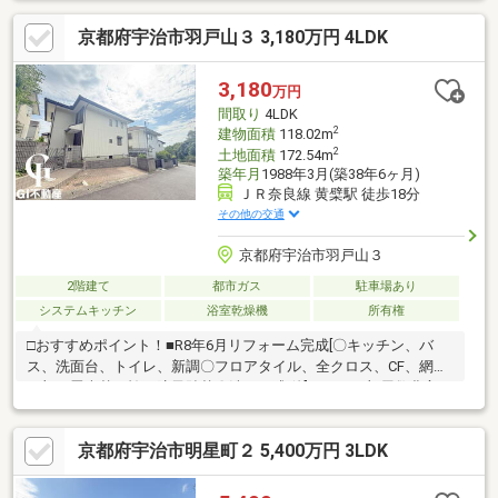
お家のことでお困りのことがあれば、ぜひアフターホームへ！
京都府宇治市羽戸山３ 3,180万円 4LDK
3,180
万円
間取り
4LDK
2
建物面積
118.02m
2
土地面積
172.54m
築年月
1988年3月(築38年6ヶ月)
ＪＲ奈良線 黄檗駅 徒歩18分
その他の交通
京都府宇治市羽戸山３
2階建て
都市ガス
駐車場あり
システムキッチン
浴室乾燥機
所有権
□おすすめポイント！■R8年6月リフォーム完成[〇キッチン、バ
ス、洗面台、トイレ、新調〇フロアタイル、全クロス、CF、網戸
一部、畳表替、襖、障子貼替〇洗い一式 他]■4LDKと部屋数豊富♪
全居室6帖以上とゆとりのある広さ♪■洋服をひとまとめに収納い
ただけるWIC付！全居室収納付でお部屋がスッキリ♪■駐車スペー
京都府宇治市明星町２ 5,400万円 3LDK
スもございます♪□近隣環境■JR「黄檗」徒歩22分■京阪「黄檗」
徒歩30分■宇治小学校 徒歩28分■黄檗中学校 徒歩28分■サンディ黄
檗店 徒歩21分 当日の見学やご予約受付中！物件詳細はGI不動産ま