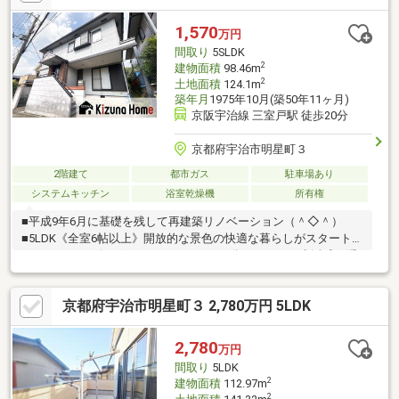
による)・残金精算後、即引渡し可能▼周辺環境・羽戸山第2児童
公園 徒歩3分(約190m)■ ご希望の住まい探しをお手伝いします
1,570
万円
━━━━━・・・物件の詳細・ご相談はお気軽にお問い合わせく
間取り
5SLDK
ださい。
2
建物面積
98.46m
2
土地面積
124.1m
築年月
1975年10月(築50年11ヶ月)
京阪宇治線 三室戸駅 徒歩20分
京都府宇治市明星町３
2階建て
都市ガス
駐車場あり
システムキッチン
浴室乾燥機
所有権
■平成9年6月に基礎を残して再建築リノベーション（＾◇＾）
■5LDK《全室6帖以上》開放的な景色の快適な暮らしがスタート■
キッチンとリビングスペースがしっかり分かれており生活感が隠
せます■LDKに屋根付き物干しスペースがあり家事が楽ちん■玄関
ホールにお洒落な《室内庭園＋吹抜＋天窓》があります■納戸が3
京都府宇治市明星町３ 2,780万円 5LDK
部屋あり荷物が多いご家庭は助かります■静かで緑が多く、交通
量の少ない住宅街■児童公園徒歩1分、小学校徒歩8分と親御様も
安心【三室戸小 東宇治中】実際に内覧してみて初めてわかる事
2,780
万円
がたくさんあります（＾◇＾）内覧するだけなら料金はかかりま
間取り
5LDK
せん。迷った時は、お気軽に内覧のご予約を。
2
建物面積
112.97m
2