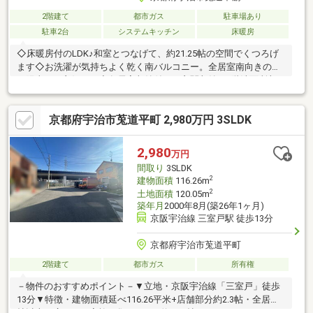
2階建て
都市ガス
駐車場あり
駐車2台
システムキッチン
床暖房
◇床暖房付のLDK♪和室とつなげて、約21.25帖の空間でくつろげ
ます◇お洗濯が気持ちよく乾く南バルコニー。全居室南向きのた
め陽当たり良好です◇各居室収納付き、玄関収納、1階洗面所収
納付きで収納量豊富です◇朝の支度に便利な、洗面所・トイレ2
ヶ所設置プラン◇カーポート付き駐車スペースに2台駐車が可能
京都府宇治市莵道平町 2,980万円 3SLDK
です↓関連リンクからパノラマ画像をご覧頂けます【土地面積】
127.19㎡（登記簿）【延床面積】109.30㎡【アクセス】 京阪宇
治線「三室戸」駅 徒歩11分 JR奈良線「宇治」駅 徒歩25分【周
2,980
万円
辺施設】「セブンイレブン宇治三室戸店」徒歩6分「ハッピー六原
間取り
3SLDK
三室戸店」徒歩10分
2
建物面積
116.26m
2
土地面積
120.05m
築年月
2000年8月(築26年1ヶ月)
京阪宇治線 三室戸駅 徒歩13分
京都府宇治市莵道平町
2階建て
都市ガス
所有権
－物件のおすすめポイント－▼立地・京阪宇治線「三室戸」徒歩
13分▼特徴・建物面積延べ116.26平米+店舗部分約2.3帖・全居室6
帖以上の広さ・ご家族が集うLDKは約21.5帖・コミュニケーショ