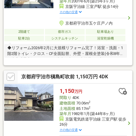
築年月
2001年6月(築25年3ヶ月)
京阪宇治線 三室戸駅 徒歩14分
その他の交通
京都府宇治市五ケ庄戸ノ内
2階建て
都市ガス
駐車場あり
駐車2台
システムキッチン
浴室乾燥機
◆リフォーム2026年2月に大規模リフォーム完了！浴室・洗面・1
階2階トイレ・クロス・CF全面貼替、外壁・屋根全塗装(令和8年3
月末完成予定)、バルコニー防水工事と、内外装を一新していま
す。◆設備エコキュート（2023年12月交換）・電気スイッチ
（2025年5月交換）・キッチンコンロ（引渡しまでに新調予定）
京都府宇治市槇島町吹前 1,150万円 4DK
と設備も整っています！◆間取り4SLDKで全居室6帖以上確保。
LDKは17帖の広々空間です。収納各居室にクローゼット・収納を
完備。納戸・床下収納もあり、家族の荷物もゆとりをもって収納
1,150
万円
できます。駐車場敷地内に2台駐車可能（車種による）。お買い物
間取り
4DK
やお出かけも快適です！
2
建物面積
70.06m
2
土地面積
85.17m
築年月
1982年1月(築44年8ヶ月)
京阪電気鉄道宇治線 三室戸駅 徒歩
26分
その他の交通