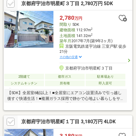
京都府宇治市明星町３丁目 2,780万円 5DK
2,780
万円
間取り
5DK
2
建物面積
112.97m
2
土地面積
141.32m
築年月
2017年7月(築9年2ヶ月)
京阪電気鉄道宇治線 三室戸駅 徒歩
21分
その他の交通
京都府宇治市明星町３丁目
2階建て
都市ガス
駐車場あり
システムキッチン
所有権
即入居可
【5DK】全居室6帖以上！■全居室にエアコン設置済みで引っ越し
後すぐ快適生活！■複層ガラス採用で静かで心地よい暮らしをサ
ポート■全居室フローリングでお手入れしやすく心地よい住ま
い！
京都府宇治市明星町１丁目 3,180万円 4LDK
3,180