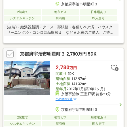
京都府宇治市明星町３
2階建て
都市ガス
駐車場あり
システムキッチン
所有権
即入居可
(改装)・給湯器新調・クロス一部張替・各種リペア済・ハウスク
リーニング済・コンロ部品取替え など☆お家のご購入、ご売
却！リノベーション工事！経験豊富なスタッフにお気軽にご相談
下さい！☆各種住宅ローンご相談下さい。専門のスタッフがお手
伝い致します♪☆インターネット掲載枠の上限につき掲載されて
京都府宇治市明星町３ 2,780万円 5DK
いない物件も多数ございます！☆ご内覧は随時受付中です！お気
軽にお問合わせ下さい♪☆お急ぎのお客様は直通のフリーダイア
ルをご利用下さい TEL：0120-02-3911
2,780
万円
間取り
5DK
2
建物面積
112.97m
2
土地面積
141.32m
築年月
2017年7月(築9年2ヶ月)
京阪宇治線 三室戸駅 徒歩21分
その他の交通
京都府宇治市明星町３
2階建て
都市ガス
駐車場あり
システムキッチン
所有権
即入居可