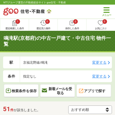
NTTグループ運営の不動産総合サイト goo住宅・不動産
1
0
0
0
最近検索した条件
最近見た物件
保存した条件
お気に入り
鳴滝駅(京都府)の中古一戸建て・中古住宅 物件一
覧
駅
変更する
京福北野線/鳴滝
条件
変更する
指定なし
新着メールを受
検索条件を保存
アプリで探す
取る
51
件
が該当しました。