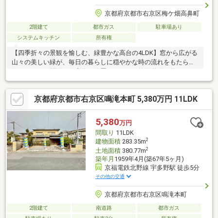
京都府京都市右京区梅ケ畑高鼻町
2階建て
都市ガス
駐車場あり
システムキッチン
所有権
【四季折々の景観を愉しむ、緑豊かな高台の4LDK】窓から広がる
山々の美しい緑が、毎日の暮らしに穏やかな時の流れをもたらす
住まいです。閑静な住宅街に位置しながら、前面道路は約6メート
ルの広さがあり、お車の出し入れや駐車もスムーズに行えます。
お部屋には陽当たりに恵まれた南面バルコニーを配置。明るく風
京都府京都市右京区鳴滝本町 5,380万円 11LDK
通しの良い、心地よい家族団らんの空間を叶えます。また、徒歩1
分の近さに「高雄病院」があり、いざという時も安心・健やかな
暮らしをサポートします。豊かな自然に抱かれ、ゆったりとした
5,380
万円
時間が流れる住環境で新生活を始めませんか。いつでもお気軽に
間取り
11LDK
お問い合わせください。
2
建物面積
283.35m
2
土地面積
380.77m
築年月
1959年4月(築67年5ヶ月)
京福電鉄北野線 宇多野駅 徒歩5分
その他の交通
京都府京都市右京区鳴滝本町
2階建て
南道路
都市ガス