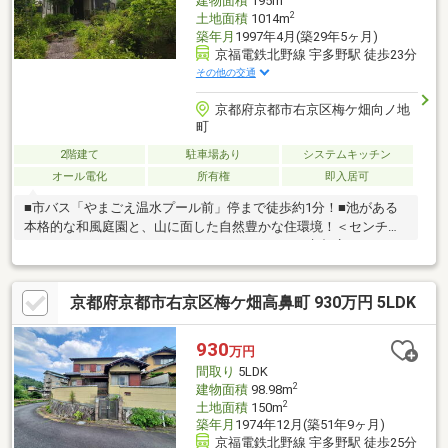
建物面積
195m
2
土地面積
1014m
築年月
1997年4月(築29年5ヶ月)
京福電鉄北野線 宇多野駅 徒歩23分
その他の交通
京都府京都市右京区梅ケ畑向ノ地
町
2階建て
駐車場あり
システムキッチン
オール電化
所有権
即入居可
■市バス「やまごえ温水プール前」停まで徒歩約1分！■池がある
本格的な和風庭園と、山に面した自然豊かな住環境！＜センチュ
リー21ランドについて＞●センチュリー21ランド京都店
は・・・ お客様のご希望をお客様の目線でご満足いただけるお
住いを全力でお探し致します！●購入・売却・ローンのご相談な
京都府京都市右京区梅ケ畑高鼻町 930万円 5LDK
ど、些細なことでもお気軽にご相談下さいませ！●リフォームの
ご相談も承っております。○京阪鴨東線 「出町柳」駅 徒歩約6分○
営業時間：10：00～20：00（火曜日・水曜日定休日※祝日は営
930
万円
業）事前にご連絡いただけますと、スムーズにご案内が可能で
間取り
5LDK
す。ご連絡お待ちしております！
2
建物面積
98.98m
2
土地面積
150m
築年月
1974年12月(築51年9ヶ月)
京福電鉄北野線 宇多野駅 徒歩25分