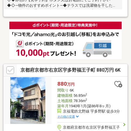
◆◇―物件のおすすめポイント―◆テラスでは洗濯物を干した
り、子供の遊び場として多目的に利用できます！◆システムキッ
チンには３口コンロあり、忙しい夕飯時の時短になります。また
魚焼きグリルがついており料理の幅も広がりそうです！◆お子様
のお留守番や急な来客も安心！訪問者を確認できるモニター付き
インターホン付きです♪ 不審者だけでなく迷惑なセールス対策に
も◎◆車の通りも少なく閑静な住宅地です！―周辺施設―・京都
市立高雄小学校…約１９００ｍ・京都市立双ヶ丘中学校…約２９０
０ｍ・ローソン京都高雄店…約２８０ｍ
京都府京都市右京区宇多野福王子町 880万円 6K
880
万円
間取り
6K
2
建物面積
56.85m
2
土地面積
78.36m
築年月
1940年1月(築86年8ヶ月)
京福電鉄北野線 宇多野駅 徒歩3分
その他の交通
京都府京都市右京区宇多野福王子