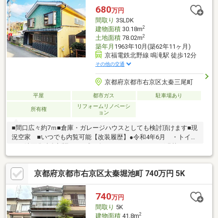
680
万円
間取り
3SLDK
2
建物面積
30.18m
2
土地面積
78.02m
築年月
1963年10月(築62年11ヶ月)
京福電鉄北野線 鳴滝駅 徒歩12分
その他の交通
京都府京都市右京区太秦三尾町
平屋
都市ガス
駐車場あり
リフォームリノベーシ
所有権
ョン
■間口広々約7ｍ■倉庫・ガレージハウスとしても検討頂けます■現
況空家 ■いつでも内覧可能【改装履歴】●令和4年6月 ・トイ
レ、洗面化粧台新調 ●平成26年6月 ・フローリング張替：
1F（LDK） 2F（洋室6帖、洋室7.75帖、納戸）※増築未登記部分
有 ※再建築不可 ※駐車スペースは車種によります。
京都府京都市右京区太秦堀池町 740万円 5K
740
万円
間取り
5K
2
建物面積
41.8m