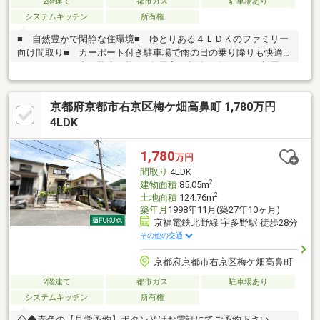
2階建て
都市ガス
駐車場あり
システムキッチン
所有権
■ 自然豊かで閑静な住環境■ ゆとりある４ＬＤＫのファミリー
向け間取り■ カーポート付き駐車場で雨の日の乗り降りも快適
■ ハイルーフ車も駐車可能■ 各居室に収納を確保し、お部屋を
すっきり使えます■ ご家族それぞれのプライベート空間を確保
しやすい間取り■ 四季を感じながら落ち着いて暮らせる住環境
京都府京都市右京区梅ケ畑高鼻町 1,780万円
■ ローソン高雄店まで徒歩約５分（約２８０ｍ）■ 子育て世帯
や自然に囲まれた暮らしをご希望の方にもおすすめ■ 実際の陽
4LDK
当たりや周辺環境もぜひ現地でご体感ください。
1,780
万円
間取り
4LDK
2
建物面積
85.05m
2
土地面積
124.76m
築年月
1998年11月(築27年10ヶ月)
京福電鉄北野線 宇多野駅 徒歩28分
その他の交通
京都府京都市右京区梅ケ畑高鼻町
2階建て
都市ガス
駐車場あり
システムキッチン
所有権
◇◆赤色の【見学予約】ボタン又はお電話にてご予約下さい