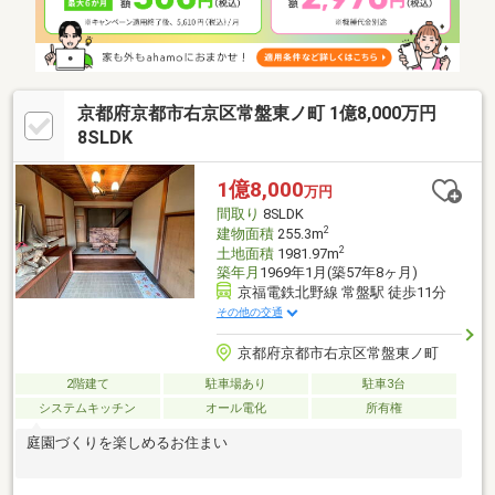
京都府京都市右京区常盤東ノ町 1億8,000万円
8SLDK
1億8,000
万円
間取り
8SLDK
2
建物面積
255.3m
2
土地面積
1981.97m
築年月
1969年1月(築57年8ヶ月)
京福電鉄北野線 常盤駅 徒歩11分
その他の交通
京都府京都市右京区常盤東ノ町
2階建て
駐車場あり
駐車3台
システムキッチン
オール電化
所有権
庭園づくりを楽しめるお住まい