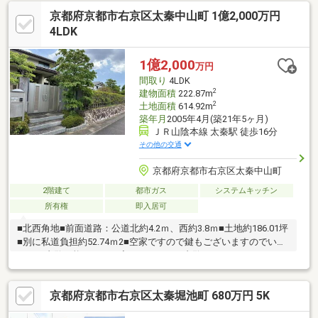
ニングや家庭菜園などを楽しめます。・第一種低層住居専用地域
京都府京都市右京区太秦中山町 1億2,000万円
内の閑静な住宅街です。・風致地区に位置しており、周辺は風情
のある街並みと緑豊かな住環境。・現況空家につき、お気軽にご
4LDK
内覧いただけます。【周辺施設】・いかりライクス常盤店まで９
３０ｍ（徒歩１２分）・広沢池まで９２０ｍ（徒歩１２分）・真
1億2,000
万円
言宗御宝派総本山仁和寺まで１７４０ｍ（徒歩２２分）
間取り
4LDK
2
建物面積
222.87m
2
土地面積
614.92m
築年月
2005年4月(築21年5ヶ月)
ＪＲ山陰本線 太秦駅 徒歩16分
その他の交通
京都府京都市右京区太秦中山町
2階建て
都市ガス
システムキッチン
所有権
即入居可
■北西角地■前面道路：公道北約4.2ｍ、西約3.8ｍ■土地約186.01坪
■別に私道負担約52.74ｍ2■空家ですので鍵もございますのでいつ
でもご内覧可能です。一度ごゆっくりご内覧下さい。０１２０－
０２１－３１３までお気軽にお問い合わせ下さい。■経験年数10
年以上の営業スタッフ在籍、宅地建物取引士・古民家鑑定士1級等
京都府京都市右京区太秦堀池町 680万円 5K
も取得しておりますのでご安心ください。