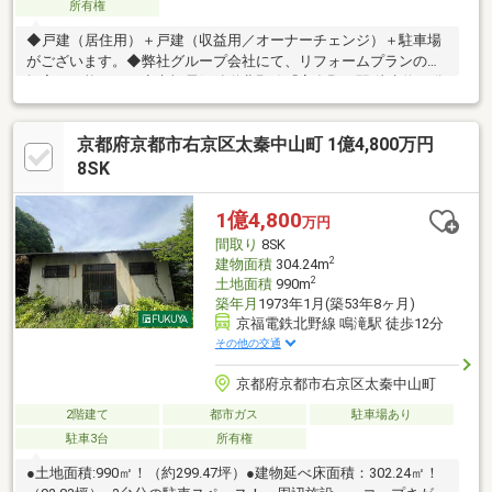
所有権
◆戸建（居住用）＋戸建（収益用／オーナーチェンジ）＋駐車場
がございます。◆弊社グループ会社にて、リフォームプランのご
提案も可能です！◆京福電気鉄道北野線「宇多野」駅 徒歩約11分
◇収益オーナーチェンジ物件（音戸山町）木造瓦葺2階建 床面
積：1階67.92m? 2階38.25m? 合計106.17m?(約32.11坪) 昭和49年1
京都府京都市右京区太秦中山町 1億4,800万円
月16日新築◇月極駐車（場鳴滝川西町）11台駐車可現在空き2
台 1台10000円/月現状収益：90000円/月 1080000円/年
8SK
1億4,800
万円
間取り
8SK
2
建物面積
304.24m
2
土地面積
990m
築年月
1973年1月(築53年8ヶ月)
京福電鉄北野線 鳴滝駅 徒歩12分
その他の交通
京都府京都市右京区太秦中山町
2階建て
都市ガス
駐車場あり
駐車3台
所有権
●土地面積:990㎡！（約299.47坪）●建物延べ床面積：302.24㎡！