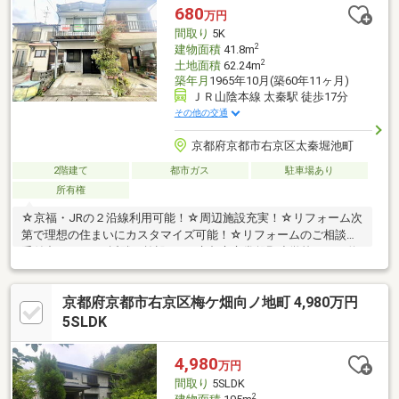
680
万円
間取り
5K
2
建物面積
41.8m
2
土地面積
62.24m
築年月
1965年10月(築60年11ヶ月)
ＪＲ山陰本線 太秦駅 徒歩17分
その他の交通
京都府京都市右京区太秦堀池町
2階建て
都市ガス
駐車場あり
所有権
☆京福・JRの２沿線利用可能！☆周辺施設充実！☆リフォーム次
第で理想の住まいにカスタマイズ可能！☆リフォームのご相談も
受付中です♪＜＜近隣の施設＞＞●京都市立常磐野小学校・・・約
700ｍ●京都市立蜂ヶ岡中学校・・・約1400ｍ●万代嵯峨広沢
店・・・約350ｍ●ローソン太秦開日町店・・・約400ｍ●ファミリ
京都府京都市右京区梅ケ畑向ノ地町 4,980万円
ーマート太秦丸太町店・・・約600ｍ
5SLDK
4,980
万円
間取り
5SLDK
2