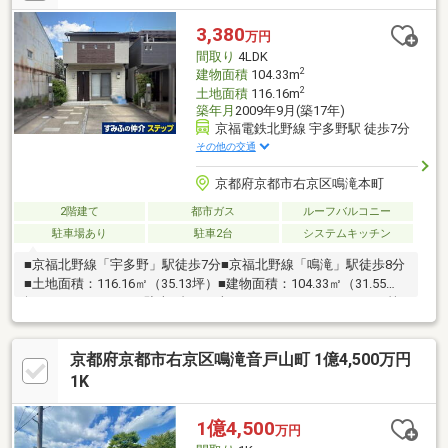
(2階トイレ、地下1階収納、離れ1・2階部分／面積約71.84平米／
時期不詳・構造不明)■ ご希望の住まい探しをお手伝いします
3,380
万円
━━━━━・・・物件の詳細・ご相談はお気軽にお問い合わせく
間取り
4LDK
ださい。
2
建物面積
104.33m
2
土地面積
116.16m
築年月
2009年9月(築17年)
京福電鉄北野線 宇多野駅 徒歩7分
その他の交通
京都府京都市右京区鳴滝本町
2階建て
都市ガス
ルーフバルコニー
駐車場あり
駐車2台
システムキッチン
■京福北野線「宇多野」駅徒歩7分■京福北野線「鳴滝」駅徒歩8分
■土地面積：116.16㎡（35.13坪）■建物面積：104.33㎡（31.55
坪）■ルーフテラス■駐車2台可（車種による）■4LDK■トイレ2箇
所■全居室6畳以上【周辺環境】・セブンイレブン京都福王子店
約510ｍ・スーパーマツモト新丸太町店 1160ｍ・スギ薬局常盤
京都府京都市右京区鳴滝音戸山町 1億4,500万円
店 約930ｍ・京都宇多野郵便局 約200ｍ・京都市立宇多野小学
校 約490ｍ・京都市立双ケ丘中学校 約1350ｍ・仁和寺 約680
1K
ｍ・妙心寺 約1490ｍ・龍安寺 約1620ｍ
1億4,500
万円