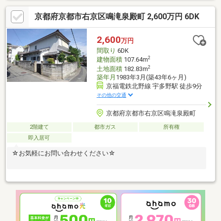
られても楽しいですね！車を停めるスペースを拡張されていて、
京都府京都市右京区鳴滝泉殿町 2,600万円 6DK
２台駐車可能です（車種によります）。住みやすいように色々と
手を加えておられますのでとてもおススメです。例えば2014年に
エネファームを設置、お風呂のリフォーム、床暖房設置されてい
2,600
万円
たり、2020年に水道管の新設、2024年には本宅のトイレを新設
間取り
6DK
（交換）されたりとこまめにメンテナンスされております。
2
建物面積
107.64m
2
土地面積
182.83m
築年月
1983年3月(築43年6ヶ月)
京福電鉄北野線 宇多野駅 徒歩9分
その他の交通
京都府京都市右京区鳴滝泉殿町
2階建て
都市ガス
所有権
即入居可
☆お気軽にお問い合わせください☆