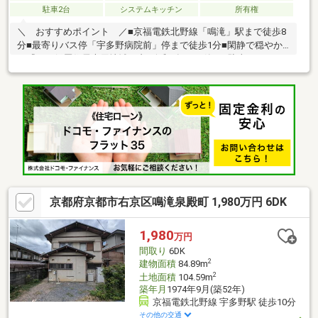
駐車2台
システムキッチン
所有権
＼ おすすめポイント ／■京福電鉄北野線「鳴滝」駅まで徒歩8
分■最寄りバス停「宇多野病院前」停まで徒歩1分■閑静で穏やか
な『一種低層住居専用地域』内■令和5年10月築！■駐車スペース2
台分有！来客時にも安心です！■広々としたお庭付！ 自然を身
近に感じながらお過ごしいただけます♪■ウッドデッキ・ロフト付
の1LDK！ 水回り設備が揃っているため居住用としてはもちろ
ん、アトリエやセカンドハウスなど様々な用途でご活用いただけ
ます！お好きな日時でご内覧いただけますので、ぜひお気軽にお
問い合わせくださいませ！
京都府京都市右京区鳴滝泉殿町 1,980万円 6DK
1,980
万円
間取り
6DK
2
建物面積
84.89m
2
土地面積
104.59m
築年月
1974年9月(築52年)
京福電鉄北野線 宇多野駅 徒歩10分
その他の交通