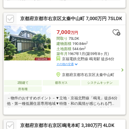
様のご希望をお客様の目線でご満足いただけるお住いを全力でお
探し致します！●購入・売却・ローンのご相談など、些細なこと
でもお気軽にご相談下さいませ！●リフォームのご相談も承って
京都府京都市右京区太秦中山町 7,000万円 7SLDK
おります。○京阪鴨東線 「出町柳」駅 徒歩約6分○京都市営地下鉄
烏丸線 「今出川」駅 徒歩約10分○営業時間：10：00～20：00（火
曜日・水曜日定休日※祝日は営業）事前にご連絡いただけます
7,000
万円
と、スムーズにご案内が可能です。ご連絡お待ちしております！
間取り
7SLDK
2
建物面積
190.84m
2
土地面積
544.6m
築年月
1967年1月(築59年8ヶ月)
京福電鉄北野線 鳴滝駅 徒歩6分
その他の交通
京都府京都市右京区太秦中山町
2階建て
都市ガス
システムキッチン
所有権
－物件のおすすめポイント－▼立地・京福北野線「鳴滝」徒歩6分
他・第一種低層住居専用地域▼特徴・和の風情が感じられる門
扉・アプローチ有・2階和室は続き間利用で約20帖・作業効率の
良いL字型キッチン・洗面室は2WAY、家事動線良好・LD隣接の和
室は床の間・縁側付・地下の洋室は約14帖、2か所に収納有・土
京都府京都市右京区鳴滝本町 3,380万円 4LDK
地面積約164.74坪、建替え用地としても検討可※増築未登記部分有