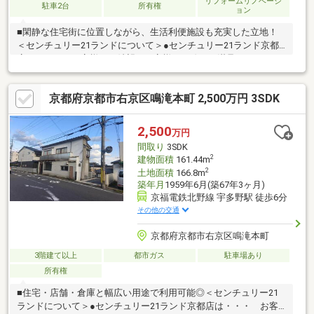
リフォームリノベーシ
駐車2台
所有権
ョン
■閑静な住宅街に位置しながら、生活利便施設も充実した立地！
＜センチュリー21ランドについて＞●センチュリー21ランド京都
店は・・・ お客様のご希望をお客様の目線でご満足いただける
お住いを全力でお探し致します！●購入・売却・ローンのご相談
など、些細なことでもお気軽にご相談下さいませ！●リフォーム
京都府京都市右京区鳴滝本町 2,500万円 3SDK
のご相談も承っております。○京阪鴨東線 「出町柳」駅 徒歩約6
分○京都市営地下鉄烏丸線 「今出川」駅 徒歩約10分○営業時間：
10：00～20：00（火曜日・水曜日定休日※祝日は営業）事前にご
2,500
万円
連絡いただけますと、スムーズにご案内が可能です。ご連絡お待
間取り
3SDK
ちしております！
2
建物面積
161.44m
2
土地面積
166.8m
築年月
1959年6月(築67年3ヶ月)
京福電鉄北野線 宇多野駅 徒歩6分
その他の交通
京都府京都市右京区鳴滝本町
3階建て以上
都市ガス
駐車場あり
所有権
■住宅・店舗・倉庫と幅広い用途で利用可能◎＜センチュリー21
ランドについて＞●センチュリー21ランド京都店は・・・ お客