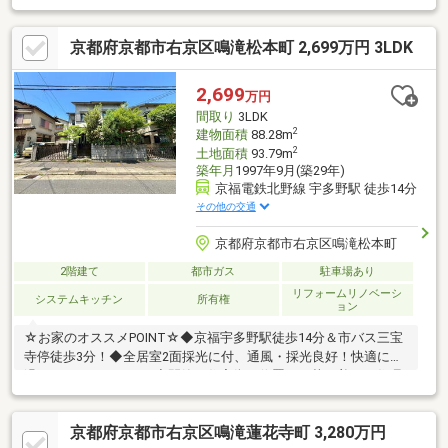
京都府京都市右京区鳴滝松本町 2,699万円 3LDK
2,699
万円
間取り
3LDK
2
建物面積
88.28m
2
土地面積
93.79m
築年月
1997年9月(築29年)
京福電鉄北野線 宇多野駅 徒歩14分
その他の交通
京都府京都市右京区鳴滝松本町
2階建て
都市ガス
駐車場あり
リフォームリノベーシ
システムキッチン
所有権
ョン
☆お家のオススメPOINT☆◆京福宇多野駅徒歩14分＆市バス三宝
寺停徒歩3分！◆全居室2面採光に付、通風・採光良好！快適にお
過ごしいただけます！◆閑静な住宅街に位置し、落ち着いた住環
境です！☆…リフォーム内容…☆◎キッチン新調・トイレ新調・洗
面化粧台新調・浴室新調・洗濯パン交換◎クロス貼替・床貼替・
京都府京都市右京区鳴滝蓮花寺町 3,280万円
まどり（洋室→LDK）・ハウスクリーニング など＼初めての方