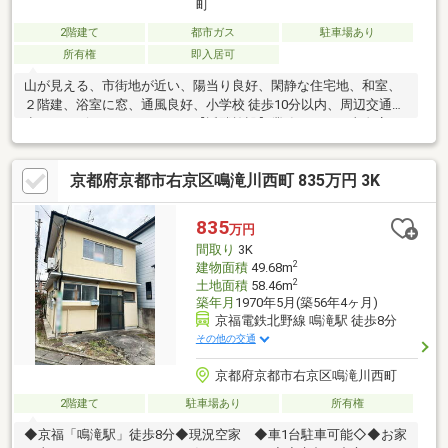
町
2階建て
都市ガス
駐車場あり
所有権
即入居可
山が見える、市街地が近い、陽当り良好、閑静な住宅地、和室、
２階建、浴室に窓、通風良好、小学校 徒歩10分以内、周辺交通量
少なめ、ビルトインガレージ【近隣施設】業務スーパー太秦店ま
で1070m 徒歩14分セブンイレブン京都福王子店まで580m 徒歩
8分スギ薬局常盤店まで890m 徒歩12分京都市立双ケ丘中学校ま
京都府京都市右京区鳴滝川西町 835万円 3K
で1100m 徒歩14分京都市立宇多野小学校まで610m 徒歩8分御
室幼稚園まで450m 徒歩6分京都宇多野郵便局まで310m 徒歩4
分京都信用金庫御室支店まで560m 徒歩7分
835
万円
間取り
3K
2
建物面積
49.68m
2
土地面積
58.46m
築年月
1970年5月(築56年4ヶ月)
京福電鉄北野線 鳴滝駅 徒歩8分
その他の交通
京都府京都市右京区鳴滝川西町
2階建て
駐車場あり
所有権
◆京福「鳴滝駅」徒歩8分◆現況空家 ◆車1台駐車可能◇◆お家