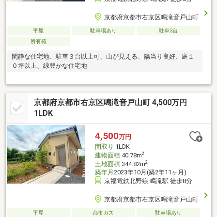
京都府京都市右京区鳴滝音戸山町
平屋
駐車場あり
駐車3台
所有権
閑静な住宅地、駐車３台以上可、山が見える、陽当り良好、庭１
０坪以上、緑豊かな住宅地
京都府京都市右京区鳴滝音戸山町 4,500万円
1LDK
4,500
万円
間取り
1LDK
2
建物面積
40.78m
2
土地面積
344.82m
築年月
2023年10月(築2年11ヶ月)
京福電鉄北野線 鳴滝駅 徒歩8分
京都府京都市右京区鳴滝音戸山町
平屋
都市ガス
駐車場あり