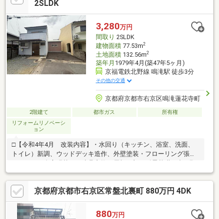
でも安心！簡単ネット予約／【来場予約する】より、見学希望の
2SLDK
お問い合わせをください。
3,280
万円
間取り
2SLDK
2
建物面積
77.53m
2
土地面積
132.56m
築年月
1979年4月(築47年5ヶ月)
京福電鉄北野線 鳴滝駅 徒歩3分
その他の交通
京都府京都市右京区鳴滝蓮花寺町
2階建て
都市ガス
所有権
リフォームリノベーシ
ョン
□【令和4年4月 改装内容】・水回り（キッチン、浴室、洗面、
トイレ）新調、ウッドデッキ造作、外壁塗装・フローリング張替
え、クロス全室張替え、建具交換、屋根一部、耐震基礎工事※現
在は賃貸中 2026年7月末に退去予定※賃貸も同時募集 賃料12万
円
京都府京都市右京区常盤北裏町 880万円 4DK
880
万円