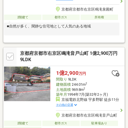
京都府京都市右京区鳴滝泉殿町
2階建て
都市ガス
所有権
■自然が多く、閑静な住宅地として人気のある地域
京都府京都市右京区鳴滝音戸山町 1億2,900万円
9LDK
1億2,900
万円
間取り
9LDK
2
建物面積
244.01m
2
土地面積
969.8m
築年月
1994年7月(築32年2ヶ月)
京福電鉄北野線 宇多野駅 徒歩11分
その他の交通
京都府京都市右京区鳴滝音戸山町
2階建て
都市ガス
駐車場あり