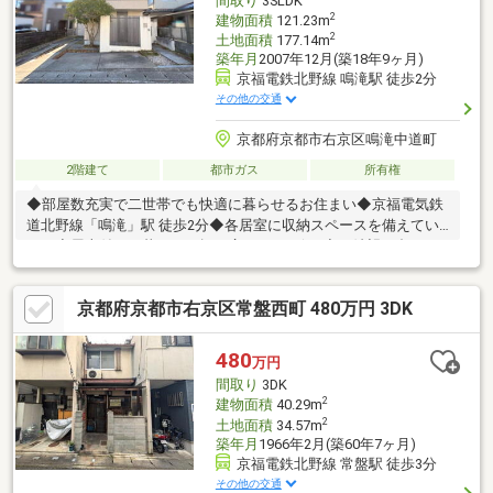
間取り
3SLDK
2
建物面積
121.23m
2
土地面積
177.14m
築年月
2007年12月(築18年9ヶ月)
京福電鉄北野線 鳴滝駅 徒歩2分
その他の交通
京都府京都市右京区鳴滝中道町
2階建て
都市ガス
所有権
◆部屋数充実で二世帯でも快適に暮らせるお住まい◆京福電気鉄
道北野線「鳴滝」駅 徒歩2分◆各居室に収納スペースを備えてい
ます◆屋上付きで暮らしの幅が広がります(^^♪◆ご希望に合わせ
たリフォームのご提案も可能です。お気軽にご相談ください！
【周辺環境】◇スーパーマツモト 新丸太町店：550ｍ（徒歩約8
京都府京都市右京区常盤西町 480万円 3DK
分）◇セブンイレブン 京都常盤店：550ｍ（徒歩約8分）◇スギ薬
局 常盤店：450ｍ（徒歩約6分）◇京都常盤郵便局：450ｍ（徒歩
約6分）
480
万円
間取り
3DK
2
建物面積
40.29m
2
土地面積
34.57m
築年月
1966年2月(築60年7ヶ月)
京福電鉄北野線 常盤駅 徒歩3分
その他の交通