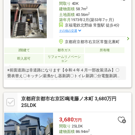
間取り
4DK
2
建物面積
58.7m
2
土地面積
40.56m
築年月
1973年2月(築53年7ヶ月)
京福電鉄北野線 常盤駅 徒歩4分
その他の交通
京都府京都市右京区常盤北裏町
2階建て
都市ガス
所有権
リフォームリノベーシ
即入居可
ョン
※前面道路は非道路になります【令和４年４月一部改装済み】〇
畳表替え〇キッチン湯沸かし器新調〇トイレ新調〇分電盤新調な
ど≪周辺環境≫〇スギ薬局徒歩３分〇セブンイレブン 徒歩４分
〇業務スーパー 徒歩５分〇マツモト 徒歩５分〇いかりライク
ス 徒歩7分
京都府京都市右京区鳴滝藤ノ木町 3,680万円
2SLDK
3,680
万円
間取り
2SLDK
2
建物面積
86.94m