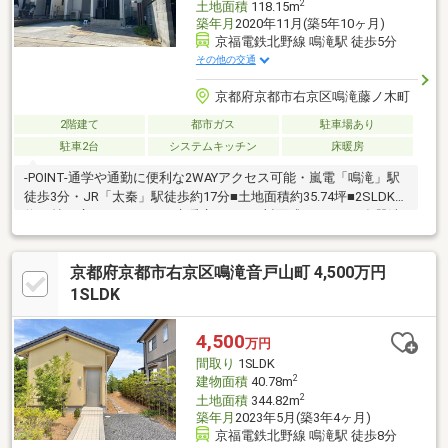
2
土地面積
118.15m
築年月
2020年11月(築5年10ヶ月)
京福電鉄北野線 鳴滝駅 徒歩5分
その他の交通
京都府京都市右京区鳴滝藤ノ木町
2階建て
都市ガス
駐車場あり
駐車2台
システムキッチン
床暖房
-POINT-通学や通勤に便利な2WAYアクセス可能・嵐電「鳴滝」駅
徒歩3分・JR「太秦」駅徒歩約17分■土地面積約35.74坪■2SLDK■
約16帖の広々としたLDK■床暖房（LD）■対面式キッチン■食器洗
浄乾燥機■浴室暖房乾燥機■複層ガラスサッシ■車2台駐車可能（車
種による）■前面道路との高低差なし周辺施設が充実した立地で
京都府京都市右京区鳴滝音戸山町 4,500万円
す！内覧可能です！ぜひ一度お問い合わせください♪
1SLDK
4,500
万円
間取り
1SLDK
2
建物面積
40.78m
2
土地面積
344.82m
築年月
2023年5月(築3年4ヶ月)
京福電鉄北野線 鳴滝駅 徒歩8分