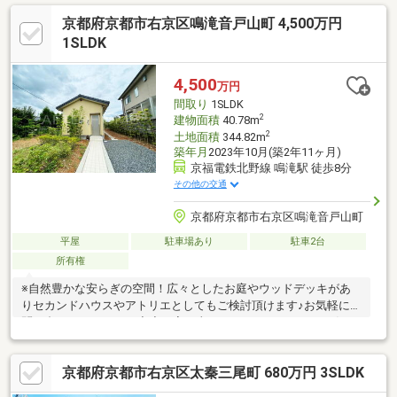
京都府京都市右京区鳴滝音戸山町 4,500万円
1SLDK
4,500
万円
間取り
1SLDK
2
建物面積
40.78m
2
土地面積
344.82m
築年月
2023年10月(築2年11ヶ月)
京福電鉄北野線 鳴滝駅 徒歩8分
その他の交通
京都府京都市右京区鳴滝音戸山町
平屋
駐車場あり
駐車2台
所有権
※自然豊かな安らぎの空間！広々としたお庭やウッドデッキがあ
りセカンドハウスやアトリエとしてもご検討頂けます♪お気軽にお
問い合わせください。◇◆お家の事ならアフターホームにお任せ
ください◇◆京都を中心とした地域密着型の不動産業者です。新
築・中古・土地・マンション・リフォーム・建築・住み替えの相
京都府京都市右京区太秦三尾町 680万円 3SLDK
談など、お気軽にご相談下さい！！お家のことでお困りのことが
あれば、ぜひアフターホームへ