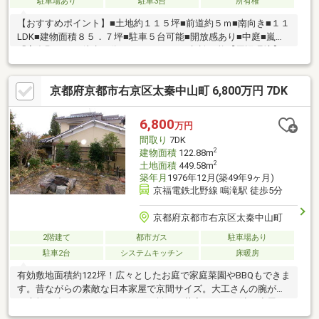
駐車場あり
駐車3台
所有権
【おすすめポイント】■土地約１１５坪■前道約５ｍ■南向き■１１
LDK■建物面積８５．７坪■駐車５台可能■開放感あり■中庭■嵐電
「宇多野」まで徒歩５分■リノベーション相談可能【周辺環境】□
宇多野小学校まで徒歩６分□双ヶ岡中学校まで徒歩１７分□スーパ
ーマツモトまで徒歩１５分□セブンイレブンまで徒歩５分□宇多野
京都府京都市右京区太秦中山町 6,800万円 7DK
郵便局まで徒歩２分□福王子公園まで徒歩５分□嵯峨野病院まで徒
歩５分
6,800
万円
間取り
7DK
2
建物面積
122.88m
2
土地面積
449.58m
築年月
1976年12月(築49年9ヶ月)
京福電鉄北野線 鳴滝駅 徒歩5分
京都府京都市右京区太秦中山町
2階建て
都市ガス
駐車場あり
駐車2台
システムキッチン
床暖房
有効敷地面積約122坪！広々としたお庭で家庭菜園やBBQもできま
す。昔ながらの素敵な日本家屋で京間サイズ。大工さんの腕が光
る素敵な造りとなっております。離れに茶室があり、隣の小屋に
はトイレ、シャワールーム、洗面台を完備。お客様が泊まりに来