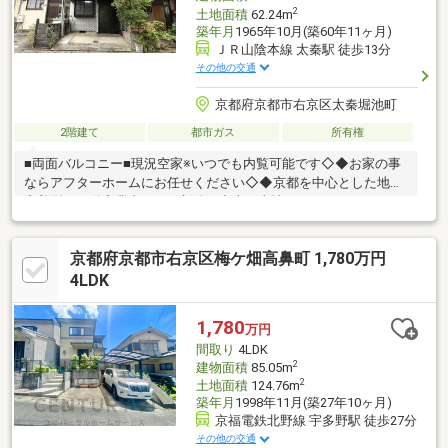
2
土地面積
62.24m
築年月
1965年10月(築60年11ヶ月)
ＪＲ山陰本線 太秦駅 徒歩13分
その他の交通
京都府京都市右京区太秦堀池町
2階建て
都市ガス
所有権
■両面バルコニー■現況空家※いつでも内覧可能です◇◆お家の事
ならアフターホームにお任せください◇◆京都を中心とした地域
密着型の不動産業者です。新築・中古・土地・マンション・リフ
ォーム・建築・住み替えの相談など、お気軽にご相談下さい！！
お家のことでお困りのことがあれば、ぜひアフターホームへ
京都府京都市右京区梅ケ畑高鼻町 1,780万円
4LDK
1,780
万円
間取り
4LDK
2
建物面積
85.05m
2
土地面積
124.76m
築年月
1998年11月(築27年10ヶ月)
京福電鉄北野線 宇多野駅 徒歩27分
その他の交通