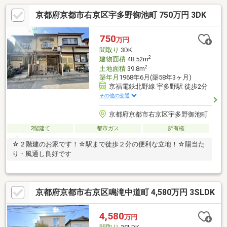
京都府京都市右京区宇多野御池町 750万円 3DK
750
万円
間取り
3DK
2
建物面積
48.52m
2
土地面積
39.8m
築年月
1968年6月(築58年3ヶ月)
京福電鉄北野線 宇多野駅 徒歩2分
その他の交通
京都府京都市右京区宇多野御池町
2階建て
都市ガス
所有権
☆２階建のお家です！☆駅まで徒歩２分の便利な立地！☆陽当た
り・風通し良好です
京都府京都市右京区鳴滝中道町 4,580万円 3SLDK
4,580
万円