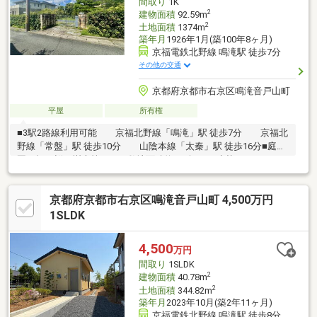
間取り
1K
2
建物面積
92.59m
2
土地面積
1374m
築年月
1926年1月(築100年8ヶ月)
京福電鉄北野線 鳴滝駅 徒歩7分
その他の交通
京都府京都市右京区鳴滝音戸山町
平屋
所有権
■3駅2路線利用可能 京福北野線「鳴滝」駅 徒歩7分 京福北
野線「常盤」駅 徒歩10分 山陰本線「太秦」駅 徒歩16分■庭
園、畑、桜の樹木等のある敷地面積約415坪 建替え、リフォ
ームプラン等のご提案も可能です！ 当社提携先のリフォーム
会社立会いのご内覧も可能です。（日程調整を要します。）
京都府京都市右京区鳴滝音戸山町 4,500万円
住宅ローンのご相談も可能ですので、お気軽にお問い合わせくだ
さいませ！
1SLDK
4,500
万円
間取り
1SLDK
2
建物面積
40.78m
2
土地面積
344.82m
築年月
2023年10月(築2年11ヶ月)
京福電鉄北野線 鳴滝駅 徒歩8分