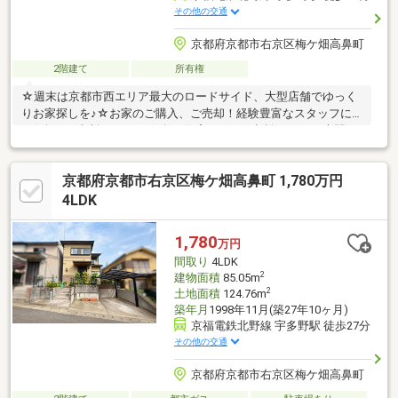
その他の交通
京都府京都市右京区梅ケ畑高鼻町
2階建て
所有権
☆週末は京都市西エリア最大のロードサイド、大型店舗でゆっく
りお家探しを♪☆お家のご購入、ご売却！経験豊富なスタッフに
お気軽にご相談下さい！☆各種住宅ローンご相談下さい。専門の
スタッフがお手伝い致します♪☆インターネット掲載枠の上限に
つき掲載されていない物件も多数ございます！☆ご内覧は随時受
京都府京都市右京区梅ケ畑高鼻町 1,780万円
付中です！お気軽にお問合わせ下さい♪☆お急ぎのお客様は直通
のフリーダイアルをご利用下さい TEL：0120-33-8621
4LDK
1,780
万円
間取り
4LDK
2
建物面積
85.05m
2
土地面積
124.76m
築年月
1998年11月(築27年10ヶ月)
京福電鉄北野線 宇多野駅 徒歩27分
その他の交通
京都府京都市右京区梅ケ畑高鼻町