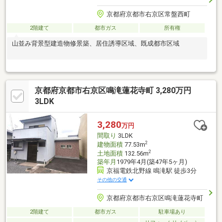
京都府京都市右京区常盤西町
2階建て
都市ガス
所有権
山並み背景型建造物修景築、居住誘導区域、既成都市区域
京都府京都市右京区鳴滝蓮花寺町 3,280万円
3LDK
3,280
万円
間取り
3LDK
2
建物面積
77.53m
2
土地面積
132.56m
築年月
1979年4月(築47年5ヶ月)
京福電鉄北野線 鳴滝駅 徒歩3分
その他の交通
京都府京都市右京区鳴滝蓮花寺町
2階建て
都市ガス
駐車場あり