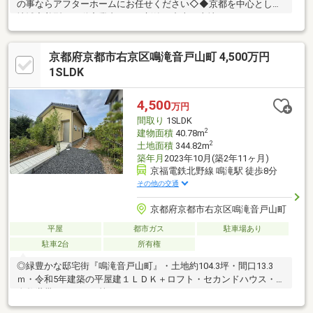
の事ならアフターホームにお任せください◇◆京都を中心とした
地域密着型の不動産業者です。新築・中古・土地・マンション・
リフォーム・建築・住み替えの相談など、お気軽にご相談下さ
い！！お家のことでお困りのことがあれば、ぜひアフターホーム
京都府京都市右京区鳴滝音戸山町 4,500万円
へ
1SLDK
4,500
万円
間取り
1SLDK
2
建物面積
40.78m
2
土地面積
344.82m
築年月
2023年10月(築2年11ヶ月)
京福電鉄北野線 鳴滝駅 徒歩8分
その他の交通
京都府京都市右京区鳴滝音戸山町
平屋
都市ガス
駐車場あり
駐車2台
所有権
◎緑豊かな邸宅街『鳴滝音戸山町』・土地約104.3坪・間口13.3
ｍ・令和5年建築の平屋建１ＬＤＫ＋ロフト・セカンドハウス・少
人数世帯・アトリエ等にも