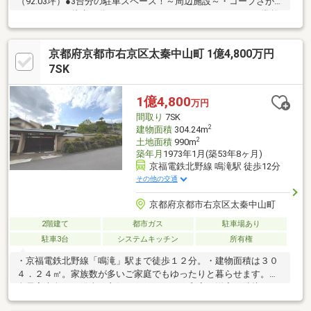
（92.03坪）●3台分の駐車スペース！～周辺施設～・コープさがの
まで1100m 徒歩14分・いかりスーパーマーケットライクス常盤
店まで947m 徒歩12分・ローソン太秦開日町店まで1075m 徒歩
14分・キリン堂新丸太町店まで953m 徒歩12分・ダックス右京
京都府京都市右京区太秦中山町 1億4,800万円
さがの店まで1053m 徒歩14分・DCM嵯峨店まで1729m 徒歩22
分・栄光幼稚園まで1037m 徒歩13分・御室幼稚園まで841m 徒
7SK
歩11分・独立行政法人国立病院機構宇多野病院まで585m 徒歩8
分
1億4,800
万円
間取り
7SK
2
建物面積
304.24m
2
土地面積
990m
築年月
1973年1月(築53年8ヶ月)
京福電鉄北野線 鳴滝駅 徒歩12分
その他の交通
京都府京都市右京区太秦中山町
2階建て
都市ガス
駐車場あり
駐車3台
システムキッチン
所有権
・京福電鉄北野線「鳴滝」駅まで徒歩１２分。・建物面積は３０
４．２４㎡。家族数が多いご家庭でもゆったりと暮らせます。・
全居室南向きで陽当り良好。・キッチンに和室と洋室が隣接し、
リビングやダイニングとしてご使用可能です。・庭がありガーデ