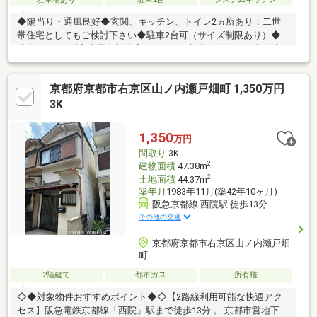
◆陽当り・通風良好◆玄関、キッチン、トイレ2ヵ所あり：二世
帯住宅としてもご検討下さい◆駐車2台可（サイズ制限あり）◆
浴室1坪タイプ◆小屋裏収納庫、ガレージ部分に収納あり◆朱雀
第八小学校まで徒歩約8分、お子様の通学も安心立地◆徒歩約8分
圏内にスーパー、コンビニ、ドラッグストアあり
京都府京都市右京区山ノ内瀬戸畑町 1,350万円
3K
1,350
万円
間取り
3K
2
建物面積
47.38m
2
土地面積
44.37m
築年月
1983年11月(築42年10ヶ月)
阪急京都線 西院駅 徒歩13分
その他の交通
京都府京都市右京区山ノ内瀬戸畑
町
2階建て
都市ガス
所有権
◇◆対象物件おすすめポイント◆◇【2路線利用可能な快適アク
セス】阪急電鉄京都線「西院」駅まで徒歩13分 。 京都市営地下鉄