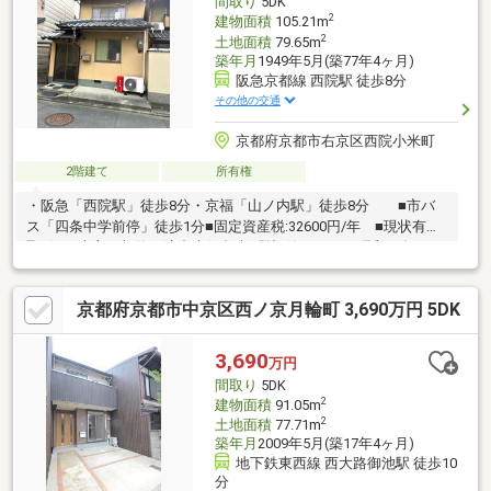
間取り
5DK
2
建物面積
105.21m
2
土地面積
79.65m
築年月
1949年5月(築77年4ヶ月)
阪急京都線 西院駅 徒歩8分
その他の交通
京都府京都市右京区西院小米町
2階建て
所有権
・阪急「西院駅」徒歩8分・京福「山ノ内駅」徒歩8分 ■市バ
ス「四条中学前停」徒歩1分■固定資産税:32600円/年 ■現状有姿
取引 ■売主の契約不適合責任免責※登記簿によると昭和63年に
増改築されていますが、築年数は不詳です。■■■お家の事ならア
フターホームにお任せください■■■京都を中心とした地域密着型
京都府京都市中京区西ノ京月輪町 3,690万円 5DK
の不動産業者です。新築・中古・土地・マンション・リフォー
ム・建築・住み替えの相談など、お気軽にご相談下さい！！お家
のことでお困りのことがあれば、ぜひアフターホームへ
3,690
万円
間取り
5DK
2
建物面積
91.05m
2
土地面積
77.71m
築年月
2009年5月(築17年4ヶ月)
地下鉄東西線 西大路御池駅 徒歩10
分