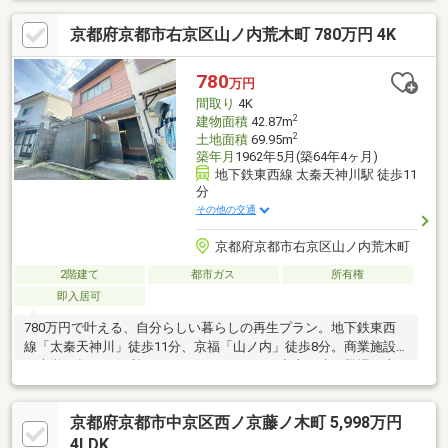
「太秦天神川」徒歩9分の2WAYアクセス・ショッピングセンター
京都府京都市右京区山ノ内荒木町 780万円 4K
徒歩8分で便利な住環境通勤・通学・お出かけまで軽快アクセス。
利便性を重視しながら、落ち着いた住環境も手に入る立地です。
築25年の戸建てを、自分好みにリフォームして住みたい方にもお
780
万円
すすめ。この価格帯で駅近・2沿線利用可能な戸建ては注目です。
間取り
4K
お気軽にお問い合わせ下さい！
2
建物面積
42.87m
2
土地面積
69.95m
築年月
1962年5月(築64年4ヶ月)
地下鉄東西線 太秦天神川駅 徒歩11
分
その他の交通
京都府京都市右京区山ノ内荒木町
2階建て
都市ガス
所有権
即入居可
780万円で叶える、自分らしい暮らしの再生プラン。地下鉄東西
線「太秦天神川」徒歩11分、京福「山ノ内」徒歩8分。商業施設
や大学が集まる便利なエリアに、780万円の中古戸建が登場。南
面から光が差し込む居室は、リノベーション次第で理想の空間
に。コンパクトながらも、暮らしの可能性を広げる“再生素材”で
京都府京都市中京区西ノ京藤ノ木町 5,998万円
す。【おすすめポイント】・２沿線利用可能・約２１坪の土地・
京都ファミリー徒歩5分・大学近く・充実した周辺環境・閑静な住
4LDK