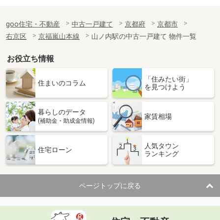
goo住宅・不動産
中古一戸建て
京都府
京都市
右京区
京福嵐山本線
山ノ内駅の中古一戸建て 物件一覧
お役立ち情報
「住みたい街」
住まいのコラム
を見つけよう
暮らしのデータ
家賃相場
(補助金・助成金情報)
人気タウン
住宅ローン
ランキング
ページトップに戻る