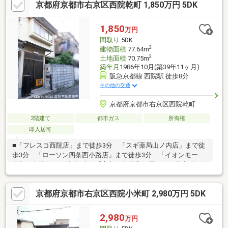
京都府京都市右京区西院乾町 1,850万円 5DK
す■室内は大変丁寧に使用されており、最寄りの京福嵐山本線
「山ノ内」駅までは徒歩3分 スーパー・コンビニ・薬局・郵便局
までは徒歩10分圏内と便利な立地です☆ お問合せは 【 0120-
1,850
万円
038-021 】 まで ☆☆ 詳細情報をお求めの方は、「資料請求
間取り
5DK
（無料）」をクリック！ ☆
2
建物面積
77.64m
2
土地面積
70.75m
築年月
1986年10月(築39年11ヶ月)
阪急京都線 西院駅 徒歩8分
その他の交通
京都府京都市右京区西院乾町
2階建て
都市ガス
所有権
即入居可
■「フレスコ西院店」まで徒歩3分 「スギ薬局山ノ内店」まで徒
歩3分 「ローソン四条西小路店」まで徒歩3分 「イオンモール
京都五条店」まで徒歩8分 「京都四条乾郵便局」まで徒歩3分☆
お問合せは 【 0120-038-021 】 まで ☆☆ 詳細情報をお求
めの方は、「資料請求（無料）」をクリック！ ☆※再建築時はセ
京都府京都市右京区西院小米町 2,980万円 5DK
ットバック（約2.04平米）を要します。※私道面積（約14.00平
米）を含みます。
2,980
万円