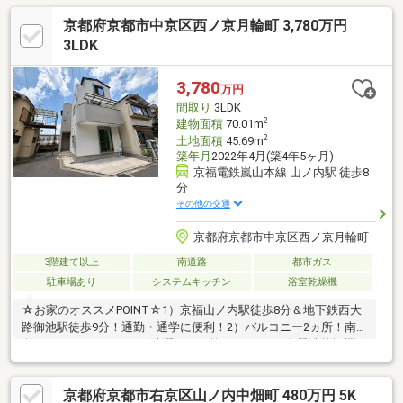
地です。落ち着いた住宅環境と利便性を兼ね備え、幅広い世帯に
京都府京都市中京区西ノ京月輪町 3,780万円
支持されるバランスの良い住環境が形成されている一角にあるお
家です。収益物件としてもいいですね♪
3LDK
3,780
万円
間取り
3LDK
2
建物面積
70.01m
2
土地面積
45.69m
築年月
2022年4月(築4年5ヶ月)
京福電鉄嵐山本線 山ノ内駅 徒歩8
分
その他の交通
京都府京都市中京区西ノ京月輪町
3階建て以上
南道路
都市ガス
駐車場あり
システムキッチン
浴室乾燥機
☆お家のオススメPOINT☆1）京福山ノ内駅徒歩8分＆地下鉄西大
路御池駅徒歩9分！通勤・通学に便利！2）バルコニー2ヵ所！南
向きバルコニーがありお洗濯がよく乾きます！3）食器洗乾燥機や
浴室暖房換気乾燥機付！充実設備です！《周辺施設》・ファミリ
ーマート…歩4分 ・マツモト…歩5分・西本願寺保育園…歩6
京都府京都市右京区山ノ内中畑町 480万円 5K
分 ・朱雀第八小学校…歩11分資料請求などお気軽にお問い合わ