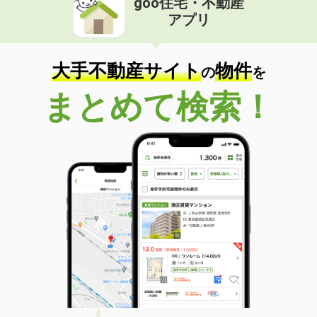
goo住宅・不動産
アプリ
大手不動産サイト
物件
の
を
まとめて検索！