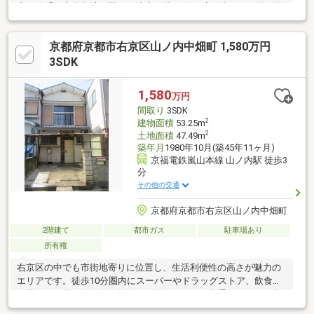
東西線「西大路御池」駅まで徒歩14分 。行き先に合わせて使い分
けができる2路線利用可能な立地で、通勤・通学やお出かけに大変
便利です 。【現況空家につきスムーズな計画が可能】現況は空家
京都府京都市右京区山ノ内中畑町 1,580万円
となっておりますので、お客様のご都合に合わせていつでもゆっ
くりと現地や室内をご内覧いただけます 。即引渡しが可能なため
3SDK
、スムーズなリフォーム計画の立案やご入居への移行が可能で
す。
1,580
万円
間取り
3SDK
2
建物面積
53.25m
2
土地面積
47.49m
築年月
1980年10月(築45年11ヶ月)
京福電鉄嵐山本線 山ノ内駅 徒歩3
分
その他の交通
京都府京都市右京区山ノ内中畑町
2階建て
都市ガス
駐車場あり
所有権
右京区の中でも市街地寄りに位置し、生活利便性の高さが魅力の
エリアです。徒歩10分圏内にスーパーやドラッグストア、飲食店
が揃い、日常の買い物や外食にも困りません。交通アクセスも良
好で、市内中心部への移動がしやすく、通勤・通学にも適した立