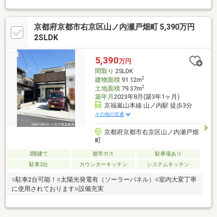
京都府京都市右京区山ノ内瀬戸畑町 5,390万円
2SLDK
5,390
万円
間取り
2SLDK
2
建物面積
91.12m
2
土地面積
79.37m
築年月
2023年8月(築3年1ヶ月)
京福嵐山本線 山ノ内駅 徒歩3分
その他の交通
京都府京都市右京区山ノ内瀬戸畑
町
2階建て
都市ガス
駐車場あり
駐車2台
カウンターキッチン
システムキッチン
○駐車2台可能！○太陽光発電有（ソーラーパネル）○室内大変丁寧
に使用されております○設備充実