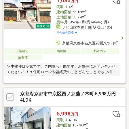
1,080
万円
切丁寧にご説明させていただきます ▽
間取り
4K
2
建物面積
56.15m
2
土地面積
58.77m
築年月
1952年1月(築74年8ヶ月)
ＪＲ山陰本線 円町駅 徒歩10分
その他の交通
京都府京都市右京区花園八ツ口町
2階建て
南道路
都市ガス
所有権
▽本物件は空家です、ご内覧も可能です。お気軽にお問い合わせ
ください！！▼住宅ローンや諸経費のことどんなことでもご相談
ください！！親切丁寧にご説明させていただきます！！
京都府京都市中京区西ノ京藤ノ木町 5,998万円
4LDK
5,998
万円
間取り
4LDK
2
建物面積
157.36m