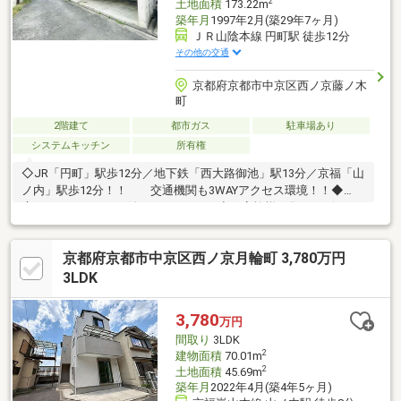
2
土地面積
173.22m
築年月
1997年2月(築29年7ヶ月)
ＪＲ山陰本線 円町駅 徒歩12分
その他の交通
京都府京都市中京区西ノ京藤ノ木
町
2階建て
都市ガス
駐車場あり
システムキッチン
所有権
◇JR「円町」駅歩12分／地下鉄「西大路御池」駅13分／京福「山
ノ内」駅歩12分！！ 交通機関も3WAYアクセス環境！！◆
広々としたガレージ付きの４LDK！！◇ご家族様が集うリビング
も約20.75平米！！◆各居室も広々とした空間に、収納力もバツグ
ンです！！※現在の販売価格は、2026年10月までの限定販売とな
京都府京都市中京区西ノ京月輪町 3,780万円
りますまずはこの機会に是非とも、お問合せならびにご内見予約
もお待ちいたしております！！
3LDK
3,780
万円
間取り
3LDK
2
建物面積
70.01m
2
土地面積
45.69m
築年月
2022年4月(築4年5ヶ月)