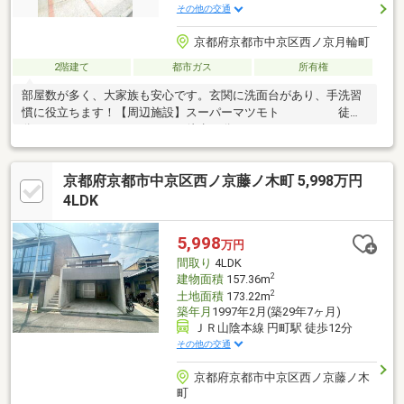
その他の交通
京都府京都市中京区西ノ京月輪町
2階建て
都市ガス
所有権
部屋数が多く、大家族も安心です。玄関に洗面台があり、手洗習
慣に役立ちます！【周辺施設】スーパーマツモト 徒歩3
分スーパーフレスコ 徒歩12分ファミリーマー
ト 徒歩4分セブンイレブン 徒歩5分ドラッ
グコスモス 徒歩8分ダイソー 徒歩5
京都府京都市中京区西ノ京藤ノ木町 5,998万円
分郵便局 徒歩7分
4LDK
5,998
万円
間取り
4LDK
2
建物面積
157.36m
2
土地面積
173.22m
築年月
1997年2月(築29年7ヶ月)
ＪＲ山陰本線 円町駅 徒歩12分
その他の交通
京都府京都市中京区西ノ京藤ノ木
町