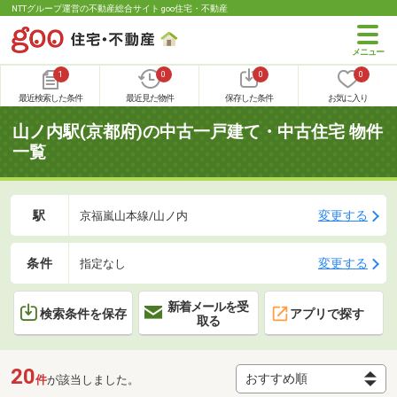
NTTグループ運営の不動産総合サイト goo住宅・不動産
1
0
0
0
最近検索した条件
最近見た物件
保存した条件
お気に入り
山ノ内駅(京都府)の中古一戸建て・中古住宅 物件
一覧
駅
変更する
京福嵐山本線/山ノ内
条件
変更する
指定なし
新着メールを受
検索条件を保存
アプリで探す
取る
20
件
が該当しました。