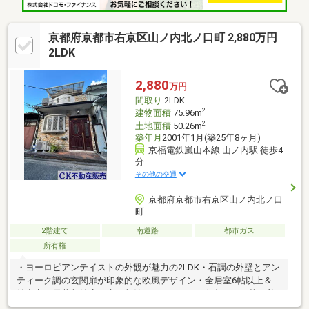
京都府京都市右京区山ノ内北ノ口町 2,880万円
2LDK
2,880
万円
間取り
2LDK
2
建物面積
75.96m
2
土地面積
50.26m
築年月
2001年1月(築25年8ヶ月)
京福電鉄嵐山本線 山ノ内駅 徒歩4
分
その他の交通
京都府京都市右京区山ノ内北ノ口
町
2階建て
南道路
都市ガス
所有権
・ヨーロピアンテイストの外観が魅力の2LDK・石調の外壁とアン
ティーク調の玄関扉が印象的な欧風デザイン・全居室6帖以上＆収
納充実（天井収納庫・床下収納あり）・LDKは南向きで、落ち着
いた明るさの住みやすい空間・京福「山ノ内」徒歩4分＆地下鉄