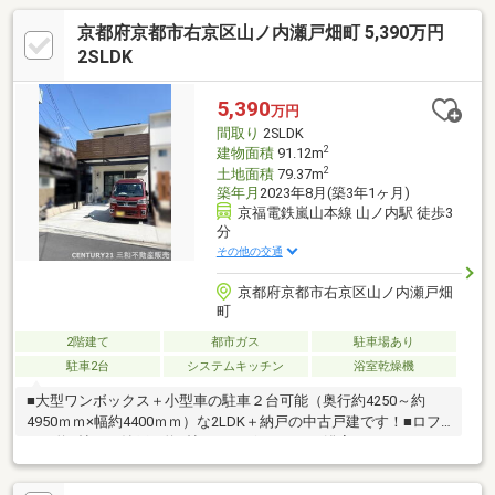
京都府京都市右京区山ノ内瀬戸畑町 5,390万円
2SLDK
5,390
万円
間取り
2SLDK
2
建物面積
91.12m
2
土地面積
79.37m
築年月
2023年8月(築3年1ヶ月)
京福電鉄嵐山本線 山ノ内駅 徒歩3
分
その他の交通
京都府京都市右京区山ノ内瀬戸畑
町
2階建て
都市ガス
駐車場あり
駐車2台
システムキッチン
浴室乾燥機
■大型ワンボックス＋小型車の駐車２台可能（奥行約4250～約
4950ｍｍ×幅約4400ｍｍ）な2LDK＋納戸の中古戸建です！■ロフ
ト（約4帖）と納戸（約6帖）がございます！■浴室にはミストサ
ウナ付カワック、キッチンには食器洗い乾燥機・浄水器が付いて
います LDKには床暖房が3ヶ所あり、寒い時期は足元から暖めま