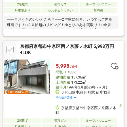
2階建て
都市ガス
ルーフバルコニー
駐車場あり
システムキッチン
所有権
━━＊おうちのいいところ＊━━□空家に付き、いつでもご内覧
可能です！□２０帖超のリビング！ゆとりのある間取り！□全居室
収納＋小屋裏収納ございます！□キッチン・洗面・浴室がまとま
っているので家事導線がスムーズ！□ガレージには収納＆物入が
あるのでメンテナンス道具の収納にも便利！‐‐‐‐‐‐‐【教育施設】・
京都府京都市中京区西ノ京藤ノ木町 5,998万円
朱雀第八小学校…歩７分・西ノ京中学校…歩２０分【お買い物施
設】・セブンイレブン…歩２分・Ｖ・ｄｒｕｇ…歩３分・郵便局…
4LDK
歩４分・スーパーマツモト…歩８分・ライフ…歩１０分‐‐‐‐‐‐‐
5,998
万円
間取り
4LDK
2
建物面積
157.36m
2
土地面積
173.22m
築年月
1997年2月(築29年7ヶ月)
ＪＲ山陰本線 円町駅 徒歩12分
その他の交通
京都府京都市中京区西ノ京藤ノ木
町
2階建て
都市ガス
ルーフバルコニー
駐車場あり
駐車2台
システムキッチン