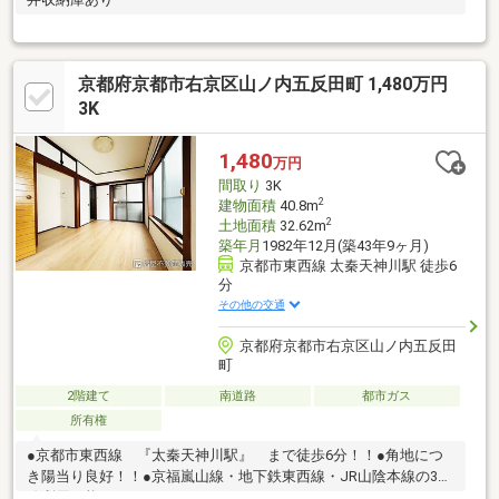
京都府京都市右京区山ノ内五反田町 1,480万円
3K
1,480
万円
間取り
3K
2
建物面積
40.8m
2
土地面積
32.62m
築年月
1982年12月(築43年9ヶ月)
京都市東西線 太秦天神川駅 徒歩6
分
その他の交通
京都府京都市右京区山ノ内五反田
町
2階建て
南道路
都市ガス
所有権
●京都市東西線 『太秦天神川駅』 まで徒歩6分！！●角地につ
き陽当り良好！！●京福嵐山線・地下鉄東西線・JR山陰本線の3沿
線利用可能！！