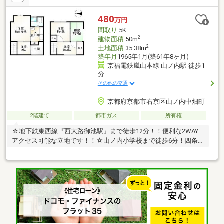
せください！※ご案内はお電話でのご予約がスムーズです
♪→『0120-041-191』
480
万円
間取り
5K
2
建物面積
50m
2
土地面積
35.38m
築年月
1965年1月(築61年8ヶ月)
京福電鉄嵐山本線 山ノ内駅 徒歩1
分
その他の交通
京都府京都市右京区山ノ内中畑町
2階建て
都市ガス
所有権
☆地下鉄東西線『西大路御池駅』まで徒歩12分！！便利な2WAY
アクセス可能な立地です！！☆山ノ内小学校まで徒歩6分！四条
中学校まで徒歩10分！お子様の通学にも安心の距離です！≪近隣
のお買い物施設≫●ファミリーマート御池山ノ内店・・・359ｍ●
サンディ京都山ノ内店・・・389ｍ●ドラッグユタカ葛野大路
店・・・469ｍ●セブンイレブン京都葛野大路三条店・・・478ｍ●
スーパーマツモト西小路御池店・・・480ｍ●スギ薬局山ノ内
店・・・519ｍ●京都ファミリー・・・579ｍ●