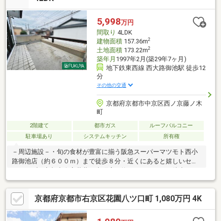
宅街・小学校徒歩圏内
5,998
万円
間取り
4LDK
2
建物面積
157.36m
2
土地面積
173.22m
築年月
1997年2月(築29年7ヶ月)
地下鉄東西線 西大路御池駅 徒歩12
分
その他の交通
京都府京都市中京区西ノ京藤ノ木
町
2階建て
都市ガス
ルーフバルコニー
駐車場あり
システムキッチン
所有権
－周辺施設－・旬の食材が豊富に揃う阪急スーパーマツモト西小
路御池店（約６００ｍ）まで徒歩８分・近くにあると嬉しいセブ
ンイレブン京都太秦安井藤ノ木町店（約１１０ｍ）まで徒歩２
分・徒歩３分のV・drug太子道店（約１８０ｍ）は夜１０時まで
営業中！・小さなお子様でも無理なく通える朱雀第八小学校（約
京都府京都市右京区花園八ツ口町 1,080万円 4K
５００ｍ）は徒歩７分◎・京都太秦安井郵便局（約２５０ｍ）ま
で徒歩４分・我が家のお庭感覚で利用できる公園（約ｍ）まで徒
歩分▽ 住宅ローンや諸経費等どんなことでもご相談ください！親