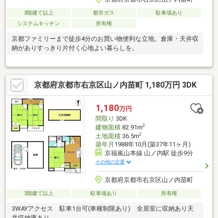
3階建て以上
都市ガス
駐車場あり
システムキッチン
所有権
京都ファミリーまで徒歩4分のお買い物便利な立地。倉庫・天井収
納がありすっきり片付く心地よい暮らしを。
京都府京都市右京区山ノ内苗町 1,180万円 3DK
1,180
万円
間取り
3DK
2
建物面積
82.91m
2
土地面積
36.5m
築年月
1988年10月(築37年11ヶ月)
京福嵐山本線 山ノ内駅 徒歩9分
その他の交通
京都府京都市右京区山ノ内苗町
3階建て以上
駐車場あり
所有権
3WAYアクセス 駐車1台可(車種制限あり) 全居室に収納あり天
井収納庫あり