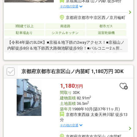
京福嵐山本線 山ノ内駅 徒歩8分
その他の交通
京都府京都市中京区西ノ京月輪町
3階建て以上
南道路
都市ガス
駐車場あり
システムキッチン
浴室乾燥機
【令和4年築の3LDK】■京福＆地下鉄の2wayアクセス！■京福山ノ
内駅徒歩8分＆地下鉄西大路御池駅徒歩9分！■バルコニー2ヵ所！
南向きバルコニーあり！■食器洗乾燥機や浴室暖房換気乾燥機な
ど充実設備！
京都府京都市右京区山ノ内苗町 1,180万円 3DK
1,180
万円
間取り
3DK
2
建物面積
82.91m
2
土地面積
36.5m
築年月
1988年10月(築37年11ヶ月)
京都市東西線 太秦天神川駅 徒歩13
分
その他の交通
京都府京都市右京区山ノ内苗町