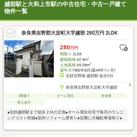
越部駅と大和上市駅の中古住宅・中古一戸建て
物件一覧
奈良県吉野郡大淀町大字越部 280万円 2LDK
280
万円
間取り
2LDK
2
建物面積
62.4m
2
土地面積
69.38m
築年月
1982年8月(築44年1ヶ月)
近鉄吉野線 越部駅 徒歩2分
奈良県吉野郡大淀町大字越部
2階建て
オール電化
所有権
即入居可
●近鉄越部駅まで徒歩２分の立地●オール電化住宅で毎月のランニ
ングコスト削減●室内リフォーム歴有り●近隣に月極駐車場有り●
セカンドハウスや収益物件としてもご検討可能