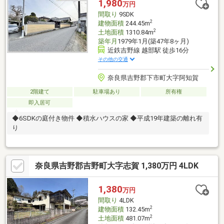
1,980
万円
間取り
9SDK
2
建物面積
244.45m
2
土地面積
1310.84m
築年月
1979年1月(築47年8ヶ月)
近鉄吉野線 越部駅 徒歩16分
その他の交通
奈良県吉野郡下市町大字阿知賀
2階建て
駐車場あり
所有権
即入居可
◆6SDKの庭付き物件 ◆積水ハウスの家 ◆平成19年建築の離れ有
り
奈良県吉野郡吉野町大字志賀 1,380万円 4LDK
1,380
万円
間取り
4LDK
2
建物面積
132.45m
2
土地面積
481.07m