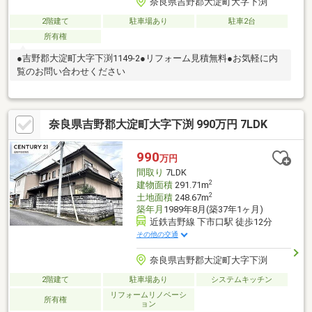
奈良県吉野郡大淀町大字下渕
2階建て
駐車場あり
駐車2台
所有権
●吉野郡大淀町大字下渕1149-2●リフォーム見積無料●お気軽に内
覧のお問い合わせください
奈良県吉野郡大淀町大字下渕 990万円 7LDK
990
万円
間取り
7LDK
2
建物面積
291.71m
2
土地面積
248.67m
築年月
1989年8月(築37年1ヶ月)
近鉄吉野線 下市口駅 徒歩12分
その他の交通
奈良県吉野郡大淀町大字下渕
2階建て
駐車場あり
システムキッチン
リフォームリノベーシ
所有権
ョン