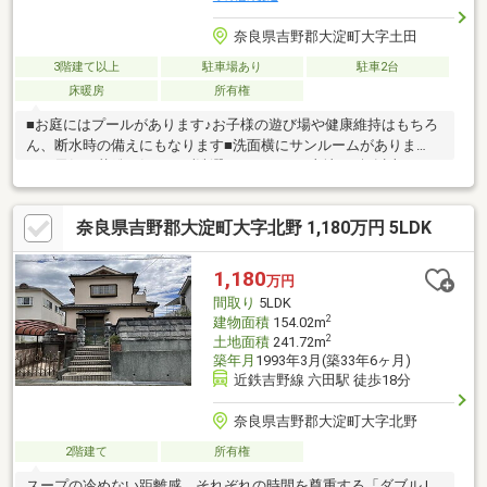
奈良県吉野郡大淀町大字土田
3階建て以上
駐車場あり
駐車2台
床暖房
所有権
■お庭にはプールがあります♪お子様の遊び場や健康維持はもちろ
ん、断水時の備えにもなります■洗面横にサンルームがありま
す！天気や花粉を気にせず洗濯ができますね土地100坪以上、Ｌ
ＤＫ２０畳以上、駐車２台可、３階建以上、隣家との間隔が大き
い、床暖房、山が見える、陽当り良好、田園風景、プール、EV車
奈良県吉野郡大淀町大字北野 1,180万円 5LDK
充電設備、トイレ２ヶ所、吹抜け、通風良好、眺望良好、高台に
立地、大型タウン内
1,180
万円
間取り
5LDK
2
建物面積
154.02m
2
土地面積
241.72m
築年月
1993年3月(築33年6ヶ月)
近鉄吉野線 六田駅 徒歩18分
奈良県吉野郡大淀町大字北野
2階建て
所有権
スープの冷めない距離感、それぞれの時間を尊重する「ダブルＬ