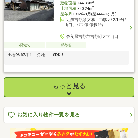
2
建物面積
144.39m
2
土地面積
320.24m
築年月
1982年1月(築44年8ヶ月)
近鉄吉野線 大和上市駅 バス12分/
「山口」バス停 停歩1分
奈良県吉野郡吉野町大字山口
2階建て
所有権
土地96.87坪！ 角地！ 8DK！
もっと見る
お気に入り物件一覧を見る