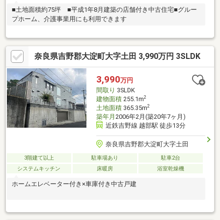
■土地面積約75坪 ■平成1年8月建築の店舗付き中古住宅■グルー
プホーム、介護事業用にも利用できます
奈良県吉野郡大淀町大字土田 3,990万円 3SLDK
3,990
万円
間取り
3SLDK
2
建物面積
255.1m
2
土地面積
365.35m
築年月
2006年2月(築20年7ヶ月)
近鉄吉野線 越部駅 徒歩13分
奈良県吉野郡大淀町大字土田
3階建て以上
駐車場あり
駐車2台
システムキッチン
床暖房
浴室乾燥機
ホームエレベーター付き×車庫付き中古戸建