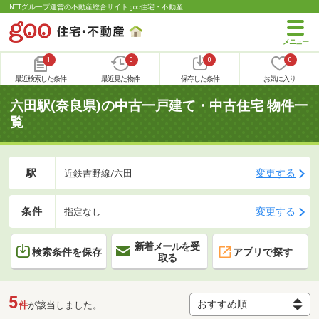
NTTグループ運営の不動産総合サイト goo住宅・不動産
1
0
0
0
最近検索した条件
最近見た物件
保存した条件
お気に入り
六田駅(奈良県)の中古一戸建て・中古住宅 物件一
覧
駅
変更する
近鉄吉野線/六田
条件
変更する
指定なし
新着メールを受
検索条件を保存
アプリで探す
取る
5
件
が該当しました。