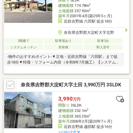
間取り
6LDK
さい！♪♪お問合せお待ちしております♪♪
2
建物面積
174.78m
2
土地面積
257.93m
築年月
2001年4月(築25年5ヶ月)
近鉄吉野線 六田駅 徒歩18分
奈良県吉野郡大淀町大字北野
2階建て
駐車場あり
駐車3台
システムキッチン
所有権
即入居可
-物件のおすすめポイント-▼立地・近鉄吉野線「六田駅」まで徒
歩18分▼特徴・リフォーム内容（令和8年7月施工）【システムキ
ッチン交換 ユニットバス交換 シャンプードレッサー交換 ト
イレ交換（1F、2F）ウォシュレット交換 1F和室→洋室へ変更
TVインターホン交換 クッションフロア施工（LDK、洋室、1F2F
奈良県吉野郡大淀町大字土田 3,990万円 3SLDK
廊下、洗面所、トイレ） クロス張替 畳表替 ハウスクリーニ
ング】▼周辺環境・大淀希望ヶ丘小学校まで約550ｍ◆当社で
は、ネットで他社様が広告している物件も同時に紹介・案内可能
3,990
万円
です。併せて内覧を希望される際は、物件名を担当者までお申し
間取り
3SLDK
付け下さい。
2
建物面積
252.1m
2
土地面積
365.35m
築年月
2006年2月(築20年7ヶ月)
近鉄吉野線 越部駅 徒歩16分
その他の交通