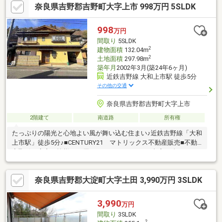
奈良県吉野郡吉野町大字上市 998万円 5SLDK
998
万円
間取り
5SLDK
2
建物面積
132.04m
2
土地面積
297.98m
築年月
2002年3月(築24年6ヶ月)
近鉄吉野線 大和上市駅 徒歩5分
その他の交通
奈良県吉野郡吉野町大字上市
2階建て
南道路
所有権
たっぷりの陽光と心地よい風が舞い込む住まい♪近鉄吉野線「大和
上市駅」徒歩5分♪■CENTURY21 マトリックス不動産販売■不動
産取引で安心を皆様にお届けさせて頂きます。■当店の強みは
「誠実・丁寧・真面目」■ご購入の流れからリフォーム工事まで
全てお任せ下さい。■物件探しの注意点等、良い事だけでなく懸
奈良県吉野郡大淀町大字土田 3,990万円 3SLDK
念点までしっかりとお知らせしております。■お得な金利のご提
案（融資中・返済相談・女性単身・派遣社員・非正規雇用の方で
も相談可能です。）■住宅に関するご相談からご購入後のアフタ―
3,990
万円
フォローまで、一人の担当者が行います。■お気軽にご相談くだ
間取り
3SLDK
さい！♪♪お問合せお待ちしております♪♪
2