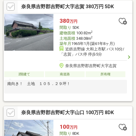
奈良県吉野郡吉野町大字志賀 380万円 5DK
380
万円
間取り
5DK
2
建物面積
100.82m
2
土地面積
348.08m
築年月
1965年1月(築61年8ヶ月)
近鉄吉野線 大和上市駅 バス10分/
「志賀」バス停 停歩5分
奈良県吉野郡吉野町大字志賀
2階建て
南道路
所有権
南向き！ 土地 １０５．２９坪！
奈良県吉野郡吉野町大字山口 100万円 8DK
100
万円
間取り
8DK