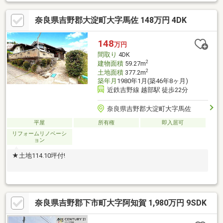
ＤＫ２０畳以上、駐車２台可、３階建以上、隣家との間隔が大き
い、床暖房、山が見える、陽当り良好、田園風景、プール、EV車
奈良県吉野郡大淀町大字馬佐 148万円 4DK
充電設備、トイレ２ヶ所、吹抜け、通風良好、眺望良好、高台に
立地、大型タウン内
148
万円
間取り
4DK
2
建物面積
59.27m
2
土地面積
377.2m
築年月
1980年1月(築46年8ヶ月)
近鉄吉野線 越部駅 徒歩22分
奈良県吉野郡大淀町大字馬佐
平屋
所有権
即入居可
リフォームリノベーシ
ョン
★土地114.10坪付!
奈良県吉野郡下市町大字阿知賀 1,980万円 9SDK