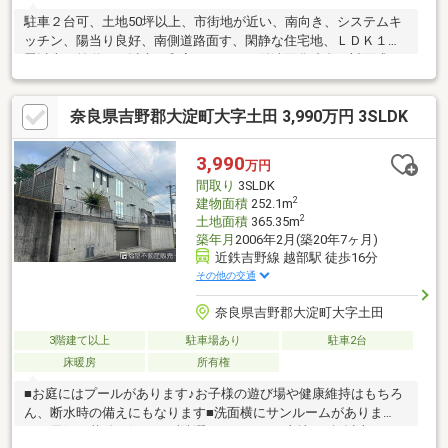
駐車２台可、土地50坪以上、市街地が近い、南向き、システムキ
ッチン、陽当り良好、南側道路面す、閑静な住宅地、ＬＤＫ１５
畳以上、前道６ｍ以上、和室、シャワー付洗面化粧台、対面式キ
ッチン、浴室１坪以上、２階建、オートバス、温水洗浄便座、浴
室に窓、緑豊かな住宅地、都市近郊、通風良好、全居室６畳以上
奈良県吉野郡大淀町大字土田 3,990万円 3SLDK
3,990
万円
間取り
3SLDK
2
建物面積
252.1m
2
土地面積
365.35m
築年月
2006年2月(築20年7ヶ月)
近鉄吉野線 越部駅 徒歩16分
その他の交通
奈良県吉野郡大淀町大字土田
3階建て以上
駐車場あり
駐車2台
床暖房
所有権
■お庭にはプールがあります♪お子様の遊び場や健康維持はもちろ
ん、断水時の備えにもなります■洗面横にサンルームがありま
す！天気や花粉を気にせず洗濯ができますね土地100坪以上、Ｌ