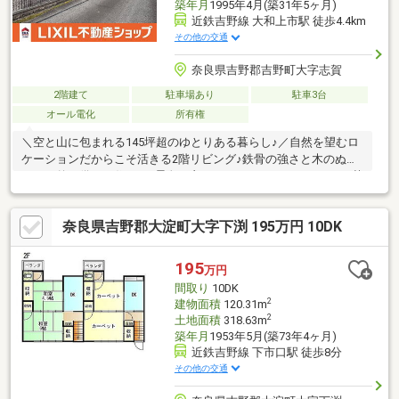
築年月
1995年4月(築31年5ヶ月)
近鉄吉野線 大和上市駅 徒歩4.4km
その他の交通
奈良県吉野郡吉野町大字志賀
2階建て
駐車場あり
駐車3台
オール電化
所有権
＼空と山に包まれる145坪超のゆとりある暮らし♪／自然を望むロ
ケーションだからこそ活きる2階リビング♪鉄骨の強さと木のぬく
もりを兼ね備えた住まい♪景色の良いルーフテラスでゆっくりお茶
タイムを(^^)/
奈良県吉野郡大淀町大字下渕 195万円 10DK
195
万円
間取り
10DK
2
建物面積
120.31m
2
土地面積
318.63m
築年月
1953年5月(築73年4ヶ月)
近鉄吉野線 下市口駅 徒歩8分
その他の交通