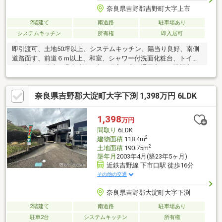
奈良県吉野郡吉野町大字上市
2階建て
南道路
駐車場あり
システムキッチン
所有権
即入居可
即引渡可、土地50坪以上、システムキッチン、陽当り良好、南側
道路面す、前道６ｍ以上、和室、シャワー付洗面化粧台、トイレ
２ヶ所、２階建、温水洗浄便座、浴室に窓、通風良好、眺望良
好、全居室６畳以上、ＩＨクッキングヒーター、食器洗乾燥機、
周辺交通量少なめ
奈良県吉野郡大淀町大字下渕 1,398万円 6LDK
1,398
万円
間取り
6LDK
2
建物面積
118.4m
2
土地面積
190.75m
築年月
2003年4月(築23年5ヶ月)
近鉄吉野線 下市口駅 徒歩16分
その他の交通
奈良県吉野郡大淀町大字下渕
2階建て
南道路
駐車場あり
駐車2台
システムキッチン
所有権