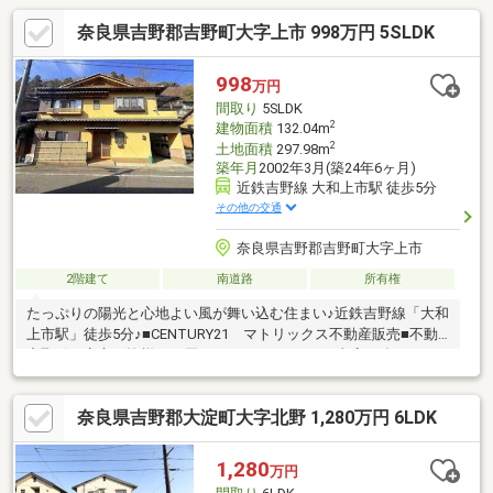
奈良県吉野郡吉野町大字上市 998万円 5SLDK
998
万円
間取り
5SLDK
2
建物面積
132.04m
2
土地面積
297.98m
築年月
2002年3月(築24年6ヶ月)
近鉄吉野線 大和上市駅 徒歩5分
その他の交通
奈良県吉野郡吉野町大字上市
2階建て
南道路
所有権
たっぷりの陽光と心地よい風が舞い込む住まい♪近鉄吉野線「大和
上市駅」徒歩5分♪■CENTURY21 マトリックス不動産販売■不動
産取引で安心を皆様にお届けさせて頂きます。■当店の強みは
「誠実・丁寧・真面目」■ご購入の流れからリフォーム工事まで
全てお任せ下さい。■物件探しの注意点等、良い事だけでなく懸
奈良県吉野郡大淀町大字北野 1,280万円 6LDK
念点までしっかりとお知らせしております。■お得な金利のご提
案（融資中・返済相談・女性単身・派遣社員・非正規雇用の方で
も相談可能です。）■住宅に関するご相談からご購入後のアフタ―
1,280
万円
フォローまで、一人の担当者が行います。■お気軽にご相談くだ