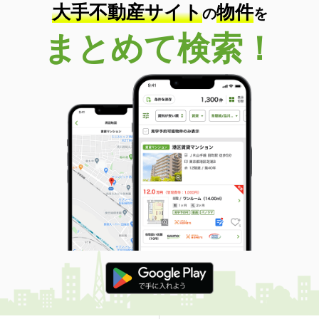
大手不動産サイト
物件
の
を
まとめて検索！