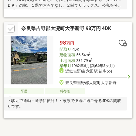
ＤＫ」の家。１階でおもてなし、２階でリラックス。公私を分け
る「フロア別ゾーニング」という賢い選択。玄関納戸、陽当り良
好・２面バルコニー。
奈良県吉野郡大淀町大字新野 98万円 4DK
98
万円
間取り
4DK
2
建物面積
56.54m
2
土地面積
231.79m
築年月
1962年6月(築64年3ヶ月)
近鉄吉野線 六田駅 徒歩5分
奈良県吉野郡大淀町大字新野
平屋
所有権
・駅近で通勤・通学に便利！・家族で快適に過ごせる4DKの間取
りです。