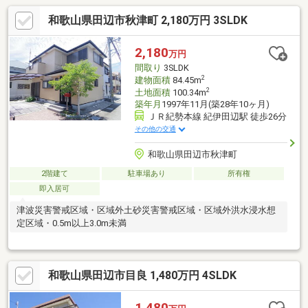
和歌山県田辺市秋津町 2,180万円 3SLDK
2,180
万円
間取り
3SLDK
2
建物面積
84.45m
2
土地面積
100.34m
築年月
1997年11月(築28年10ヶ月)
ＪＲ紀勢本線 紀伊田辺駅 徒歩26分
その他の交通
和歌山県田辺市秋津町
2階建て
駐車場あり
所有権
即入居可
津波災害警戒区域・区域外土砂災害警戒区域・区域外洪水浸水想
定区域・0.5m以上3.0m未満
和歌山県田辺市目良 1,480万円 4SLDK
1,480