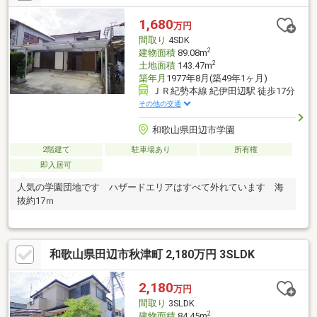
実績あり。不動産の購入・売却・住み替え・転居など、お家探し
等ワンストップでさせて頂きます！ お気軽にご相談下さい。※お
1,680
万円
電話予約がスムーズです。
間取り
4SDK
2
建物面積
89.08m
2
土地面積
143.47m
築年月
1977年8月(築49年1ヶ月)
ＪＲ紀勢本線 紀伊田辺駅 徒歩17分
その他の交通
和歌山県田辺市学園
2階建て
駐車場あり
所有権
即入居可
人気の学園団地です ハザードエリアはすべて外れています 海
抜約17ｍ
和歌山県田辺市秋津町 2,180万円 3SLDK
2,180
万円
間取り
3SLDK
2
建物面積
84.45m