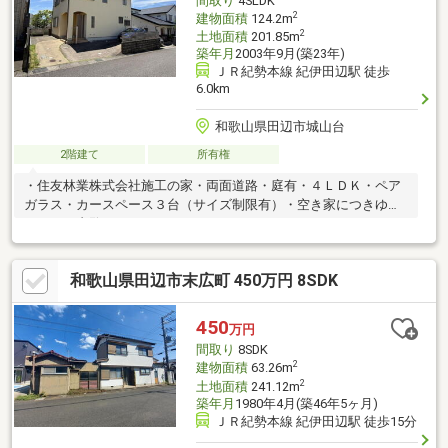
間取り
4SLDK
致します。◇まずはお気軽にお問い合わせ下さい◇
2
建物面積
124.2m
2
土地面積
201.85m
築年月
2003年9月(築23年)
ＪＲ紀勢本線 紀伊田辺駅 徒歩
6.0km
和歌山県田辺市城山台
2階建て
所有権
・住友林業株式会社施工の家・両面道路・庭有・４ＬＤＫ・ペア
ガラス・カースペース３台（サイズ制限有）・空き家につきゆっ
くりとご内覧いただけます。
和歌山県田辺市末広町 450万円 8SDK
450
万円
間取り
8SDK
2
建物面積
63.26m
2
土地面積
241.12m
築年月
1980年4月(築46年5ヶ月)
ＪＲ紀勢本線 紀伊田辺駅 徒歩15分