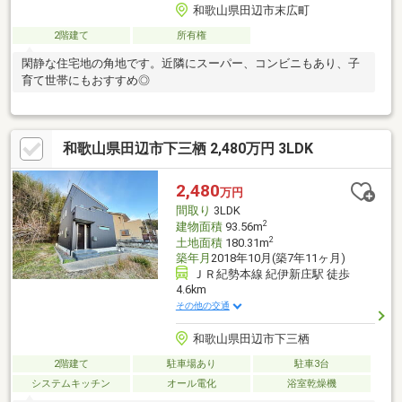
和歌山県田辺市末広町
2階建て
所有権
閑静な住宅地の角地です。近隣にスーパー、コンビニもあり、子
育て世帯にもおすすめ◎
和歌山県田辺市下三栖 2,480万円 3LDK
2,480
万円
間取り
3LDK
2
建物面積
93.56m
2
土地面積
180.31m
築年月
2018年10月(築7年11ヶ月)
ＪＲ紀勢本線 紀伊新庄駅 徒歩
4.6km
その他の交通
和歌山県田辺市下三栖
2階建て
駐車場あり
駐車3台
システムキッチン
オール電化
浴室乾燥機