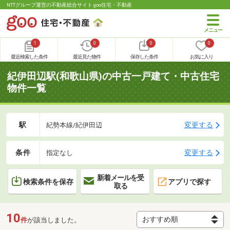
NTTグループ運営の不動産総合サイト goo住宅・不動産
1
0
0
0
最近検索した条件
最近見た物件
保存した条件
お気に入り
紀伊田辺駅(和歌山県)の中古一戸建て・中古住宅
物件一覧
駅
変更する
紀勢本線/紀伊田辺
条件
変更する
指定なし
新着メールを受
検索条件を保存
アプリで探す
取る
10
件
が該当しました。