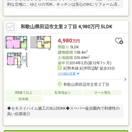
利な立地に、ゆとりの7DK。キッチンは安心のIHにリフォーム済
み。和室5部屋で大家族もOK!縁側でお茶を楽しみ、お庭で四季を
感じる、懐かしくも新しい暮らしが始まります。
和歌山県田辺市文里２丁目 4,980万円 5LDK
4,980
万円
間取り
5LDK
2
建物面積
158.4m
2
土地面積
226.69m
築年月
2014年2月(築12年7ヶ月)
紀勢本線 紀伊田辺駅 徒歩23分
その他の交通
和歌山県田辺市文里２丁目
3階建て以上
駐車場あり
オール電化
所有権
◆セキスイハイム施工の5LLDDKK◆スーパー徒歩圏内で利便性の
高い住環境◎