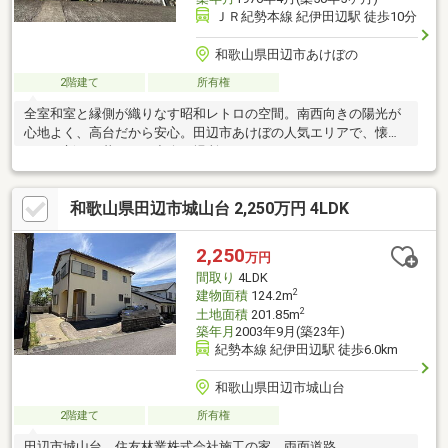
ＪＲ紀勢本線 紀伊田辺駅 徒歩10分
和歌山県田辺市あけぼの
2階建て
所有権
全室和室と縁側が織りなす昭和レトロの空間。南西向きの陽光が
心地よく、高台だから安心。田辺市あけぼの人気エリアで、懐か
しさと新しい暮らしが出会う場所です。
和歌山県田辺市城山台 2,250万円 4LDK
2,250
万円
間取り
4LDK
2
建物面積
124.2m
2
土地面積
201.85m
築年月
2003年9月(築23年)
紀勢本線 紀伊田辺駅 徒歩6.0km
和歌山県田辺市城山台
2階建て
所有権
田辺市城山台 住友林業株式会社施工の家 両面道路