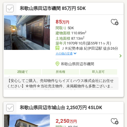
和歌山県田辺市磯間 85万円 5DK
85
万円
間取り
5DK
2
建物面積
110.85m
2
土地面積
87.13m
築年月
1970年10月(築55年11ヶ月)
ＪＲ紀勢本線 紀伊田辺駅 徒歩26分
その他の交通
和歌山県田辺市磯間
2階建て
所有権
即入居可
【安心してご購入、売却物件ならイズミハウス株式会社にお任せ
ください】☆物件☆当社売主物件、未掲載物件も多数ございま
す。人口統計を基に、長期的にみても空室リスクの低いエリアに
特化しております。☆無料相談☆不動産投資をご検討されるにあ
たってお客様にどんなメリットがあるか、また、疑問点、ご不安
和歌山県田辺市城山台 2,250万円 4SLDK
点などに対し丁寧にご説明致します。さらに、ご購入時のご資金
計画、ローン、節税対策についてもご説明致します。☆アフター
ケア☆ご購入後のアフターケアも当社にお任せ下さい。不動産全
2,250
万円
般に関わるご相談も当社スタッフが分かりやすくご説明、ご対応