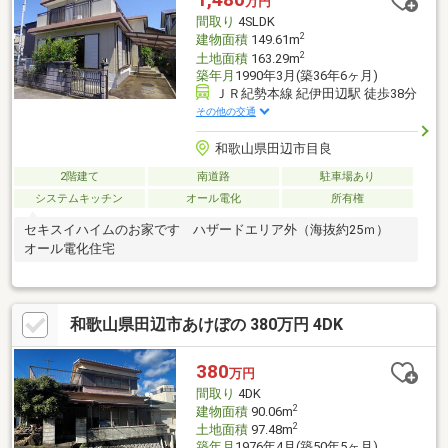
万円
間取り
4SLDK
2
建物面積
149.61m
2
土地面積
163.29m
築年月
1990年3月(築36年6ヶ月)
ＪＲ紀勢本線 紀伊田辺駅 徒歩38分
その他の交通
和歌山県田辺市目良
2階建て
南道路
駐車場あり
システムキッチン
オール電化
所有権
セキスイハイムのお家です ハザードエリア外（海抜約25ｍ）
オール電化住宅
和歌山県田辺市あけぼの 380万円 4DK
380
万円
間取り
4DK
2
建物面積
90.06m
2
土地面積
97.48m
築年月
1976年4月(築50年5ヶ月)