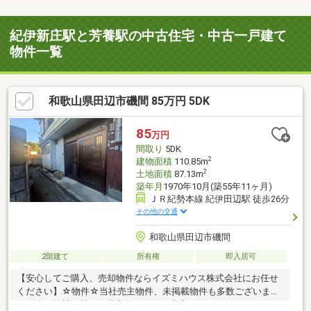
紀伊新庄駅と芳養駅の中古住宅・中古一戸建て
物件一覧
和歌山県田辺市磯間 85万円 5DK
85
万円
間取り
5DK
2
建物面積
110.85m
2
土地面積
87.13m
築年月
1970年10月(築55年11ヶ月)
ＪＲ紀勢本線 紀伊田辺駅 徒歩26分
その他の交通
和歌山県田辺市磯間
2階建て
所有権
即入居可
【安心してご購入、売却物件ならイズミハウス株式会社にお任せ
ください】☆物件☆当社売主物件、未掲載物件も多数ございま
す。人口統計を基に、長期的にみても空室リスクの低いエリアに