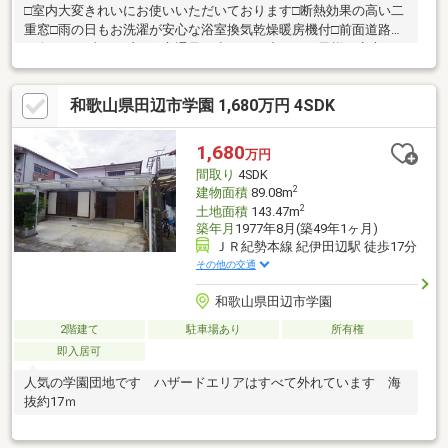
□室内大変きれいにお使いいただいております□断熱効果の高い二
重窓□雨の日もお洗濯が安心な浴室換気乾燥暖房機付□前面道路南
西向きで日当たり良好□交通量が少なく、小さいお子様も安心
◇◆◇私たちハウスドゥ！阪急伊丹駅前店にお任せください
◇◆◇~夢の住まい、あなたの手の中に！理想の家探しはここか
和歌山県田辺市学園 1,680万円 4SDK
ら始まる~全国７００店舗以上展開！近畿エリア売上第2位獲得の
実績あり。不動産の購入・売却・住み替え・転居など、お家探し
等ワンストップでさせて頂きます！ お気軽にご相談下さい。※お
1,680
万円
電話予約がスムーズです。
間取り
4SDK
2
建物面積
89.08m
2
土地面積
143.47m
築年月
1977年8月(築49年1ヶ月)
ＪＲ紀勢本線 紀伊田辺駅 徒歩17分
その他の交通
和歌山県田辺市学園
2階建て
駐車場あり
所有権
即入居可
人気の学園団地です ハザードエリアはすべて外れています 海
抜約17ｍ