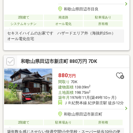
和歌山県田辺市目良
2階建て
南道路
駐車場あり
システムキッチン
オール電化
所有権
セキスイハイムのお家です ハザードエリア外（海抜約25ｍ）
オール電化住宅
和歌山県田辺市新庄町 880万円 7DK
880
万円
間取り
7DK
2
建物面積
138.09m
2
土地面積
198.75m
築年月
1976年11月(築49年10ヶ月)
ＪＲ紀勢本線 紀伊新庄駅 徒歩12分
和歌山県田辺市新庄町
2階建て
駐車場あり
所有権
築年数を感じさせない快適空間!小中学校・スーパー徒歩10分の便