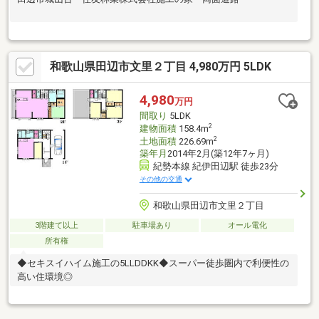
和歌山県田辺市文里２丁目 4,980万円 5LDK
4,980
万円
間取り
5LDK
2
建物面積
158.4m
2
土地面積
226.69m
築年月
2014年2月(築12年7ヶ月)
紀勢本線 紀伊田辺駅 徒歩23分
その他の交通
和歌山県田辺市文里２丁目
3階建て以上
駐車場あり
オール電化
所有権
◆セキスイハイム施工の5LLDDKK◆スーパー徒歩圏内で利便性の
高い住環境◎