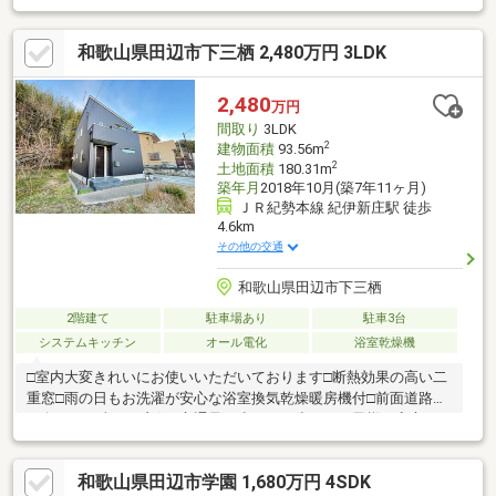
特化しております。☆無料相談☆不動産投資をご検討されるにあ
たってお客様にどんなメリットがあるか、また、疑問点、ご不安
和歌山県田辺市下三栖 2,480万円 3LDK
点などに対し丁寧にご説明致します。さらに、ご購入時のご資金
計画、ローン、節税対策についてもご説明致します。☆アフター
ケア☆ご購入後のアフターケアも当社にお任せ下さい。不動産全
2,480
万円
般に関わるご相談も当社スタッフが分かりやすくご説明、ご対応
間取り
3LDK
致します。◇まずはお気軽にお問い合わせ下さい◇
2
建物面積
93.56m
2
土地面積
180.31m
築年月
2018年10月(築7年11ヶ月)
ＪＲ紀勢本線 紀伊新庄駅 徒歩
4.6km
その他の交通
和歌山県田辺市下三栖
2階建て
駐車場あり
駐車3台
システムキッチン
オール電化
浴室乾燥機
□室内大変きれいにお使いいただいております□断熱効果の高い二
重窓□雨の日もお洗濯が安心な浴室換気乾燥暖房機付□前面道路南
西向きで日当たり良好□交通量が少なく、小さいお子様も安心
◇◆◇私たちハウスドゥ！阪急伊丹駅前店にお任せください
◇◆◇~夢の住まい、あなたの手の中に！理想の家探しはここか
和歌山県田辺市学園 1,680万円 4SDK
ら始まる~全国７００店舗以上展開！近畿エリア売上第2位獲得の