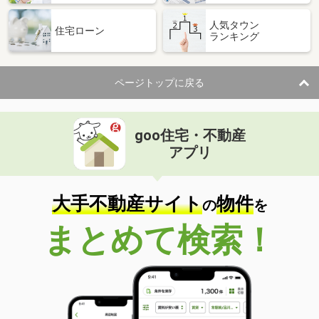
人気タウン
住宅ローン
ランキング
ページトップに戻る
goo住宅・不動産
アプリ
大手不動産サイト
物件
の
を
まとめて検索！